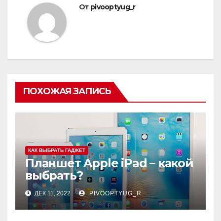
От
pivooptyug_r
ПОХОЖАЯ ЗАПИСЬ
КАК ВЫБРАТЬ ГАДЖЕТ
Планшет Apple iPad – какой
выбрать?
ДЕК 11, 2022
PIVOOPTYUG_R