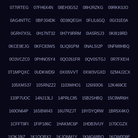
077IRTEG
07FH6X4N
08EH3GS2
08HJRZKG
09RKK0JO
0AG4NTTC
0BPJ04DK
0D38QEGH
0FLIL6GQ
0GI31E0A
0GRH7XSL
0H17NT32
0H7Y9RRM
0IA5RSJ3
0K8I19RD
0KCE9EJG
0KFC83WS
0LIQ91PM
0NALSI2P
0NFM8HBQ
0O3VCZC0
0PHNO5Y4
0QO261FR
0QV0STGJ
0R7FXEI4
0T1MPQXC
0UDKWD5I
0XI05VVT
0XW3VGXD
0ZM4J2CX
105XMS37
10SRNZZ2
1103WHO1
126I93O6
12K469CE
133P7UOC
14NJ13LJ
14PRLC85
15B2SHBQ
15C9WR6H
160ON64P
16SBWI43
16U7RZJT
19YDYQRW
1BR5X4KO
1CFFT9FI
1FIP186C
1HAKMC6P
1HDB3VUY
1I70CGZX
1IOKJ9IZ
1K1OOBX2
1KJONM1Y
1KMG68BO
1KQW0D9E