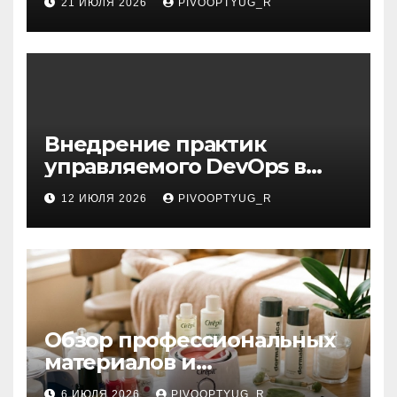
21 ИЮЛЯ 2026
PIVOOPTYUG_R
Внедрение практик
управляемого DevOps в
корпоративную ИТ-
12 ИЮЛЯ 2026
PIVOOPTYUG_R
инфраструктуру
Обзор профессиональных
материалов и
инструментов для
6 ИЮЛЯ 2026
PIVOOPTYUG_R