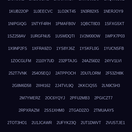
1KUB22OP
1L0EECVC
1LO2KT45
1N3R82X5
1NERJOY9
1NIPGIQG
1NTYF4RH
1PMAFB0V
1QBCT8D3
1SFXG5XT
1SZ258AV
1URGFNU5
1USMDQTI
1V2M00OW
1WPX7P03
1X9NP2FS
1XFRA9ZO
1YS8YJ6Z
1YSKFL0G
1YUCNSFB
1ZOCGLFM
2110Y7UD
232PTAJG
24AZ56D2
24YV1LVI
252T7VNK
254O5EQJ
2ATPPOCH
2DU7LORM
2F53ZH8K
2G8M6D58
2IIHI162
2J4TVL9Q
2KKCIQS5
2LN9C5H3
2M7YMERZ
2OC6YQYJ
2PFU2MB3
2PGICZT7
2RPXRAZM
2SS1XHM0
2TGAD2ZO
2TMUAAY5
2TOT3HO1
2U1JCAWR
2UFYK23Q
2UT1DWVT
2VUSTJE1