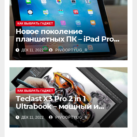
КАК ВЫБРАТЬ ГАДЖЕТ
Новое поколение
планшетных ПК – iPad Pro
9.7
ДЕК 11, 2022
PIVOOPTYUG_R
КАК ВЫБРАТЬ ГАДЖЕТ
Teclast X3 Pro 2 in 1
Ultrabook – мощный и
самодостаточный
ДЕК 11, 2022
PIVOOPTYUG_R