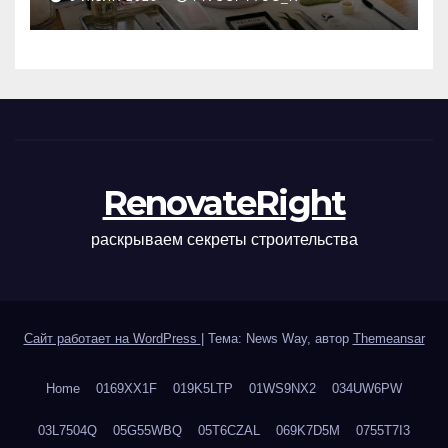
маникюра, депиляции,
наращивания ресниц и
ухода
RenovateRight
раскрываем секреты строительства
Сайт работает на WordPress
|
Тема: News Way, автор
Themeansar
Home
0169XX1F
019K5LTP
01WS9NX2
034UW6PW
03L7504Q
05G55WBQ
05T6CZAL
069K7D5M
0755T7I3