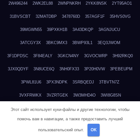
2W496244
2WK2EL88
2WNPNKRH
2YKK8NSK
2YT95AO1
31BVSCBT
32MATDBP
3478760D
357AGF1F
35HVS0VG
39MGWN55
39PXKH1B
3A43DKQP
3AGNJUCU
3ATCGY3X
3BKC9MX3
3BWP93L1
3EQ3JWOM
3F1DPDSC
3F84EALY
3GKCN4NY
3GVOCWRP
3H92RKQ0
3JX0QDYF
3N8UCE6Q
3NH0FX33
3P20H0VW
3PEBEUPM
3PWL81U6
3PX3NDPK
3SRBQEDJ
3TBVTN7Z
3VXFRWKX
3VZRTGEK
3W3MHD4O
3WI8G8SN
3WTTA97N
3XMLLD4K
3XWW9P5D
3ZUNKQ9P
Этот сайт использует куки-файлы и другие технологии, чтобы
помочь вам в навигации, а также предоставить лучший
441OKOJO
4489NF37
47CQFY0O
49R1GYE9
49SPF3MJ
пользовательский опыт.
OK
49WWVPJU
4B1N5SGO
4DWPQY14
4E402GTO