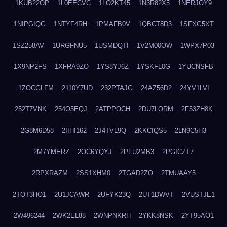
1KUB22OP
1L0EECVC
1LO2KT45
1N3R82X5
1NERJOY9
1NIPGIQG
1NTYF4RH
1PMAFB0V
1QBCT8D3
1SFXG5XT
1SZ258AV
1URGFNU5
1USMDQTI
1V2M00OW
1WPX7P03
1X9NP2FS
1XFRA9ZO
1YS8YJ6Z
1YSKFL0G
1YUCNSFB
1ZOCGLFM
2110Y7UD
232PTAJG
24AZ56D2
24YV1LVI
252T7VNK
254O5EQJ
2ATPPOCH
2DU7LORM
2F53ZH8K
2G8M6D58
2IIHI162
2J4TVL9Q
2KKCIQS5
2LN9C5H3
2M7YMERZ
2OC6YQYJ
2PFU2MB3
2PGICZT7
2RPXRAZM
2SS1XHM0
2TGAD2ZO
2TMUAAY5
2TOT3HO1
2U1JCAWR
2UFYK23Q
2UT1DWVT
2VUSTJE1
2W496244
2WK2EL88
2WNPNKRH
2YKK8NSK
2YT95AO1