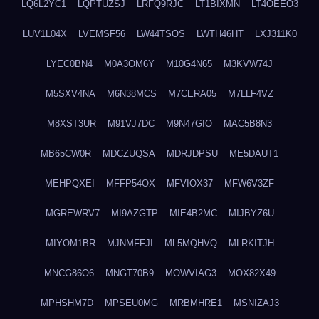
LQ6L2YC1
LQPTUZSJ
LRFQ9RJC
LT1BIXMN
LT4OEEO3
LUV1L04X
LVEMSF56
LW44TSOS
LWTH46HT
LXJ311K0
LYEC0BN4
M0A3OM6Y
M10G4N65
M3KVW74J
M5SXV4NA
M6N38MCS
M7CERA05
M7LLF4VZ
M8XST3UR
M91VJ7DC
M9N47GIO
MAC5B8N3
MB65CW0R
MDCZUQSA
MDRJDPSU
ME5DAUT1
MEHPQXEI
MFFP54OX
MFVIOX37
MFW6V3ZF
MGREWRV7
MI9AZGTP
MIE4B2MC
MIJBYZ6U
MIYOM1BR
MJNMFFJI
ML5MQHVQ
MLRKITJH
MNCG86O6
MNGT70B9
MOWVIAG3
MOX82X49
MPHSHM7D
MPSEU0MG
MRBMHRE1
MSNIZAJ3