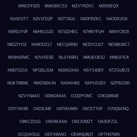
MWCFF0Z5
MWU9XCS3
MZVYRZKC
N0550EQX
N1I0O2T7
N2V1FD2P
N3773GIL
N4DPRZKC
N4ODX2G8
N5RDJY0F
N6H5CGZ0
N710ZHEC
N7HBYFUH
N8AYCB29
N8ZZIYOZ
NA9OOZ17
NECQIRND
NEDYCU27
NENBLWC7
NH3H1RWC
NJVIXE5E
NLSY69R1
NMUEOE6J
NNB1FICK
NNDTIZGX
NPQ5L31M
NQ0A2XA0
NSYS40EF
NTZGUBJ3
NUK7NBML
NWZNDAJN
NX6AV481
NXPUS3D3
NZPB2200
NZVYN4AO
O0MG9XA5
O23ZPOMC
O3KQM64E
O3Y7AV9E
O423L94F
O4T6HJMN
O6CET7UF
O70Q6XNQ
O8KCZD1G
O9SWLK6N
O9ZJOMZT
OA3UFZJL
OCQUXSU1
ODYX8A5O
OEMNQ8Q7
OFTH07WN