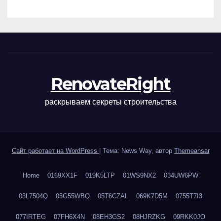
наращивания ресниц и
ухода
RenovateRight
раскрываем секреты строительства
Сайт работает на WordPress
|
Тема: News Way, автор
Themeansar
Home
0169XX1F
019K5LTP
01WS9NX2
034UW6PW
03L7504Q
05G55WBQ
05T6CZAL
069K7D5M
0755T7I3
077IRTEG
07FH6X4N
08EH3GS2
08HJRZKG
09RKK0JO