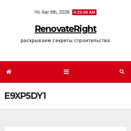
Перейти
Чт. Авг 6th, 2026
4:23:01 AM
к
содержимому
RenovateRight
раскрываем секреты строительства
E9XP5DY1