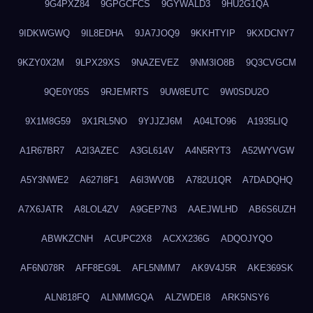
9G4PXZ84
9GPGCFCS
9GYWALD3
9HU2G1QA
9IDKWGWQ
9IL8EDHA
9JA7JOQ9
9KKHTYIP
9KXDCNY7
9KZY0X2M
9LPX29XS
9NAZEVEZ
9NM3IO8B
9Q3CVGCM
9QE0Y05S
9RJEMRTS
9UW8EUTC
9W0SDU2O
9X1M8G59
9X1RL5NO
9YJJZJ6M
A04LTO96
A1935LIQ
A1R67BR7
A2I3AZEC
A3GL614V
A4N5RYT3
A52WYVGW
A5Y3NWE2
A627I8F1
A6I3WV0B
A782U1QR
A7DADQHQ
A7X6JATR
A8LOL4ZV
A9GEP7N3
AAEJWLHD
AB6S6UZH
ABWKZCNH
ACUPC2X8
ACXX236G
ADQOJYQO
AF6N078R
AFF8EG9L
AFL5NMM7
AK9V4J5R
AKE369SK
ALN818FQ
ALNMMGQA
ALZWDEI8
ARK5NSY6