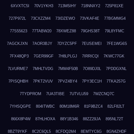
6XVXTC5I
70V1YKH3
713M5IHY
718NNXY2
725P81XE
727P972L
73CXZZM4
73IDZEWO
73VKAF4E
77BGMMG4
77S55623
77TABW20
78XWEZ88
79GHS38T
79L8YFMC
7AGCKJXN
7AOR3BJY
7DYZC5PF
7EUSEMEI
7FE1WG6S
7FX48QP3
7GER99GF
7H8LPLGJ
7IRRICQI
7KWC77GK
7LVURME7
7MHLTVDG
7MM4F50B
7O89DJ0L
7PDDGXNL
7PISQHBH
7PKT2VUV
7PVZ4BY4
7PY3EC1H
7TKA257G
7TYDPROM
7UA3TIBE
7UTVLU59
7WZCNQ7C
7YHSQGPE
804ITWBC
80M18M6R
81F9BZC4
82LF82LT
866X8P4W
87HLHOXA
88Y1B346
88ZZ29JA
895NL72T
8BZT9YKF
8C2C6QL5
8CFDQ2M4
8EMTYC6G
8GN4ZHDF