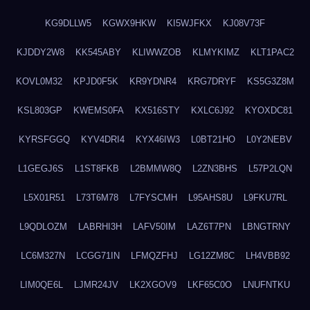
KG9DLLW5
KGWX9HKW
KI5WJFKX
KJ08V73F
KJDDY2W8
KK545ABY
KLIWWZOB
KLMYKIMZ
KLT1PAC2
KOVL0M32
KPJD0F5K
KR9YDNR4
KRG7DRYF
KS5G3Z8M
KSL803GP
KWEMS0FA
KX516STY
KXLC6J92
KYOXDC81
KYRSFGGQ
KYV4DRI4
KYX46IW3
L0BT21HO
L0Y2NEBV
L1GEGJ6S
L1ST8FKB
L2BMMW8Q
L2ZN3BHS
L57P2LQN
L5X01R51
L73T6M78
L7FYSCMH
L95AHS8U
L9FKU7RL
L9QDLOZM
LABRHI3H
LAFV50IM
LAZ6T7PN
LBNGTRNY
LC6M327N
LCGG71IN
LFMQZFHJ
LG12ZM8C
LH4VBB92
LIM0QE6L
LJMR24JV
LK2XGOV9
LKF65C0O
LNUFNTKU