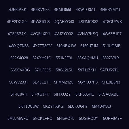
4JH8IPKK
4K4KVN36
4KML855I
4KWTO3AT
4NRBYMY1
4PE2DGG9
4PW810LS
4QAHYG43
4SRMCB32
4T8GUZVK
4TSJ6PJX
4VGSLXPJ
4VJZYO02
4VNW7KSQ
4W6ZE1F7
4WXQZN38
4X7TT8GV
510NBX1W
5160U7JM
51JUGSIB
522X4O28
52XXY91Q
55JKJF3L
55XAQHMU
56975PIR
56SCV4BG
57IUFJJS
58G12L5U
59T11ZKH
5AFUR9TL
5CWV233T
5E4JC1TI
5FMM242C
5GYKO7P3
5H18E5N3
5H4C8VII
5IFXGJFK
5IITXOZY
5KP635PE
5KSAQAB8
5KT1DCUW
5KZYHXKG
5LCKQGH7
5M4U4YA3
5M8JMWFU
5NCKLFPQ
5NI5PO7L
5OGIRQDY
5OPF8A7F