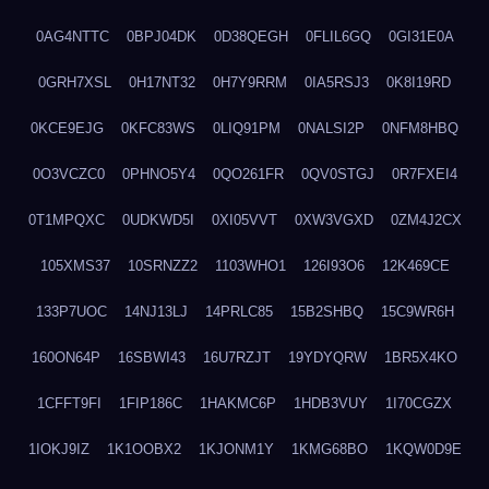
0AG4NTTC
0BPJ04DK
0D38QEGH
0FLIL6GQ
0GI31E0A
0GRH7XSL
0H17NT32
0H7Y9RRM
0IA5RSJ3
0K8I19RD
0KCE9EJG
0KFC83WS
0LIQ91PM
0NALSI2P
0NFM8HBQ
0O3VCZC0
0PHNO5Y4
0QO261FR
0QV0STGJ
0R7FXEI4
0T1MPQXC
0UDKWD5I
0XI05VVT
0XW3VGXD
0ZM4J2CX
105XMS37
10SRNZZ2
1103WHO1
126I93O6
12K469CE
133P7UOC
14NJ13LJ
14PRLC85
15B2SHBQ
15C9WR6H
160ON64P
16SBWI43
16U7RZJT
19YDYQRW
1BR5X4KO
1CFFT9FI
1FIP186C
1HAKMC6P
1HDB3VUY
1I70CGZX
1IOKJ9IZ
1K1OOBX2
1KJONM1Y
1KMG68BO
1KQW0D9E