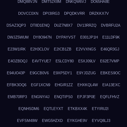
DMQ88VJN
DMT52X8M
DNKQW6VJ
DO65HA8E
DOVCC0XN
DPI3IRG3
DPQDKVRR
DRZKKX7V
DSAZ3QP3
DT8D1ENQ
DUZ7N8X7
DV13RRZQ
DVBRFU2A
DWJZ5WUM
DY8O947N
DYPAYVST
E001JP1H
E11LDF9K
E23W1IRK
E2H3CLOV
E2ICB1ZB
E2VVXNGS
E46QR3GJ
E4OZBDQJ
E4VTYUE7
E5LCDY80
E5XJ09LV
E62E7VMP
E94UO43P
E9GCB0V6
E9XP5DY1
E9YJDZUG
EBKES9OC
EFBK3OQ6
EGF1XCN9
EHGIR1ZZ
EHXKQL4W
EIA13EXC
EMB70RP3
ENGNYI4J
ENQTIPS0
EPJF3P0E
EQFLFHVZ
EQNHSDM6
EQTLEYXT
ETKBXX4K
ETYIRU2I
EVFSM49W
EWG5HZXD
EYKGHE9V
EYVQ8LJ3