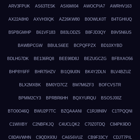
ARV3FPUK
AS63TE5K
ASI6MI04
AWOCPIA7
AWRHV163
AX22A8H0
AXVH3IQK
AZ26KW80
B0OWLK0T
B4TGHIUQ
B5PBGMHP
B61VF183
B83LODZ5
B8FJD3QY
B9V5N6US
BAWBPCGW
BBULS6EE
BCPQFPZX
BD10XYBD
BDLHG7DK
BE136RQ8
BEE98D8J
BEZUGCZG
BFBXAO56
BHP8Y6FF
BHR75HZV
BI1Q9U0N
BK4Y2DLN
BLV4BZUZ
BLX2MXBK
BM0YD7CZ
BM7M6ZF3
BOFCVSTR
BPMM2CY3
BPRBR6HH
BQXYURQU
BSOSJ00Z
BTO0O46Q
BWU2P7TC
BZQAAANI
C1RJ8N9V
C1TPQQNI
C1WIIIBY
C2NBFKJQ
C4UCLQK2
C70Z0TDQ
C84PK9DO
C8DAVWHN
C9QDX93U
CA6S6VUZ
CB9F33CY
CDJT7PIL