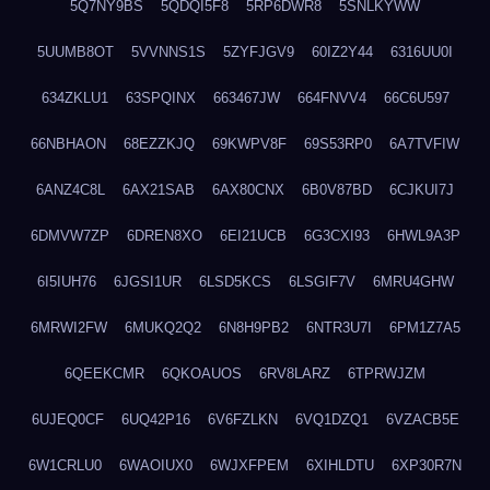
5Q7NY9BS
5QDQI5F8
5RP6DWR8
5SNLKYWW
5UUMB8OT
5VVNNS1S
5ZYFJGV9
60IZ2Y44
6316UU0I
634ZKLU1
63SPQINX
663467JW
664FNVV4
66C6U597
66NBHAON
68EZZKJQ
69KWPV8F
69S53RP0
6A7TVFIW
6ANZ4C8L
6AX21SAB
6AX80CNX
6B0V87BD
6CJKUI7J
6DMVW7ZP
6DREN8XO
6EI21UCB
6G3CXI93
6HWL9A3P
6I5IUH76
6JGSI1UR
6LSD5KCS
6LSGIF7V
6MRU4GHW
6MRWI2FW
6MUKQ2Q2
6N8H9PB2
6NTR3U7I
6PM1Z7A5
6QEEKCMR
6QKOAUOS
6RV8LARZ
6TPRWJZM
6UJEQ0CF
6UQ42P16
6V6FZLKN
6VQ1DZQ1
6VZACB5E
6W1CRLU0
6WAOIUX0
6WJXFPEM
6XIHLDTU
6XP30R7N