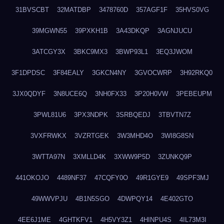
31BVSCBT
32MATDBP
3478760D
357AGF1F
35HVS0VG
39MGWN55
39PXKH1B
3A43DKQP
3AGNJUCU
3ATCGY3X
3BKC9MX3
3BWP93L1
3EQ3JWOM
3F1DPDSC
3F84EALY
3GKCN4NY
3GVOCWRP
3H92RKQ0
3JX0QDYF
3N8UCE6Q
3NH0FX33
3P20H0VW
3PEBEUPM
3PWL81U6
3PX3NDPK
3SRBQEDJ
3TBVTN7Z
3VXFRWKX
3VZRTGEK
3W3MHD4O
3WI8G8SN
3WTTA97N
3XMLLD4K
3XWW9P5D
3ZUNKQ9P
441OKOJO
4489NF37
47CQFY0O
49R1GYE9
49SPF3MJ
49WWVPJU
4B1N5SGO
4DWPQY14
4E402GTO
4EE6J1ME
4GHTKFV1
4H5VY3Z1
4HINPU4S
4IL73M3I