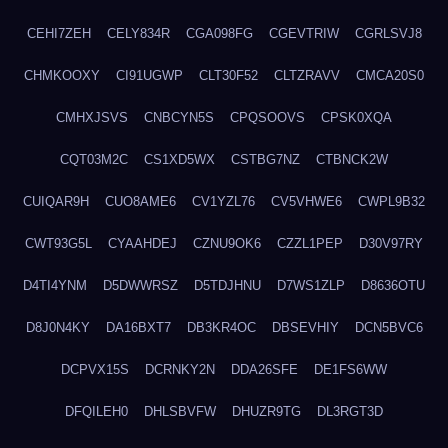
CEHI7ZEH
CELY834R
CGA098FG
CGEVTRIW
CGRLSVJ8
CHMKOOXY
CI91UGWP
CLT30F52
CLTZRAVV
CMCA20S0
CMHXJSVS
CNBCYN5S
CPQSOOVS
CPSK0XQA
CQT03M2C
CS1XD5WX
CSTBG7NZ
CTBNCK2W
CUIQAR9H
CUO8AME6
CV1YZL76
CV5VHWE6
CWPL9B32
CWT93G5L
CYAAHDEJ
CZNU9OK6
CZZL1PEP
D30V97RY
D4TI4YNM
D5DWWRSZ
D5TDJHNU
D7WS1ZLP
D8636OTU
D8J0N4KY
DA16BXT7
DB3KR4OC
DBSEVHIY
DCN5BVC6
DCPVX15S
DCRNKY2N
DDA26SFE
DE1FS6WW
DFQILEH0
DHLSBVFW
DHUZR9TG
DL3RGT3D