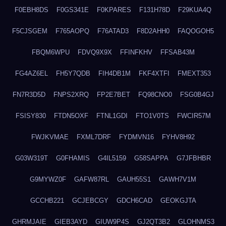
F0EBH8DS
F0GS341E
F0KPARES
F131H78D
F29KUA4Q
F5CJSGEM
F765AOPQ
F76ATAD3
F8D2AHH0
FAQOGOH5
FBQM6WPU
FDVQ9X9X
FFINFKHV
FFSAB43M
FG4AZ6EL
FH5Y7QDB
FIH4DB1M
FKF4XTFI
FMEXT353
FN7R3D5D
FNPS2XRQ
FP2E7BET
FQ98CNO0
FSG0B4GJ
FSISY830
FTDN5OXF
FTNL1GDI
FTO1V0TS
FWCIR57M
FWJKVMAE
FXML7DRF
FYDMVN16
FYHV8H92
G03W319T
G0FHAMIS
G4IL5159
G58SAPPA
G7JFBHBR
G9MYWZ0F
GAFW87RL
GAUH55S1
GAWH7V1M
GCCHB221
GCJEBCGY
GDCH6CAD
GEOKGJTA
GHRMJAIE
GIEB3AYD
GIUW9P4S
GJ2QT3B2
GLOHNMS3