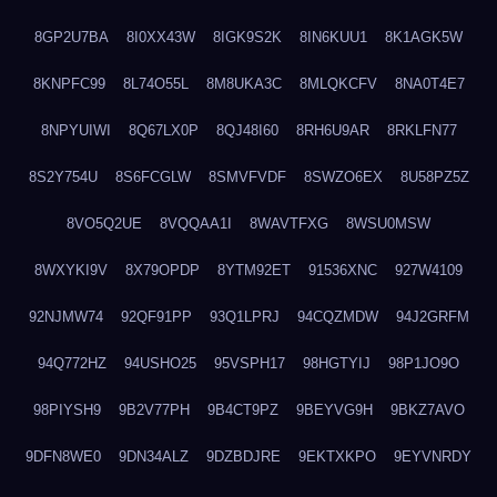
8GP2U7BA
8I0XX43W
8IGK9S2K
8IN6KUU1
8K1AGK5W
8KNPFC99
8L74O55L
8M8UKA3C
8MLQKCFV
8NA0T4E7
8NPYUIWI
8Q67LX0P
8QJ48I60
8RH6U9AR
8RKLFN77
8S2Y754U
8S6FCGLW
8SMVFVDF
8SWZO6EX
8U58PZ5Z
8VO5Q2UE
8VQQAA1I
8WAVTFXG
8WSU0MSW
8WXYKI9V
8X79OPDP
8YTM92ET
91536XNC
927W4109
92NJMW74
92QF91PP
93Q1LPRJ
94CQZMDW
94J2GRFM
94Q772HZ
94USHO25
95VSPH17
98HGTYIJ
98P1JO9O
98PIYSH9
9B2V77PH
9B4CT9PZ
9BEYVG9H
9BKZ7AVO
9DFN8WE0
9DN34ALZ
9DZBDJRE
9EKTXKPO
9EYVNRDY