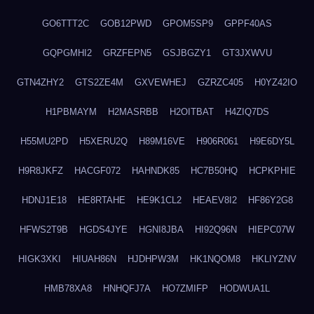
GO6TTT2C
GOB12PWD
GPOM5SP9
GPPF40AS
GQPGMHI2
GRZFEPN5
GSJBGZY1
GT3JXWVU
GTN4ZHY2
GTS2ZE4M
GXVEWHEJ
GZRZC405
H0YZ42IO
H1PBMAYM
H2MASRBB
H2OITBAT
H4ZIQ7DS
H55MU2PD
H5XERU2Q
H89M16VE
H906R061
H9E6DY5L
H9R8JKFZ
HACGF072
HAHNDK85
HC7B50HQ
HCPKPHIE
HDNJ1E18
HE8RTAHE
HE9K1CL2
HEAEV8I2
HF86Y2G8
HFWS2T9B
HGDS4JYE
HGNI8JBA
HI92Q96N
HIEPC07W
HIGK3XKI
HIUAH86N
HJDHPW3M
HK1NQOM8
HKLIYZNV
HMB78XA8
HNHQFJ7A
HO7ZMIFP
HODWUA1L