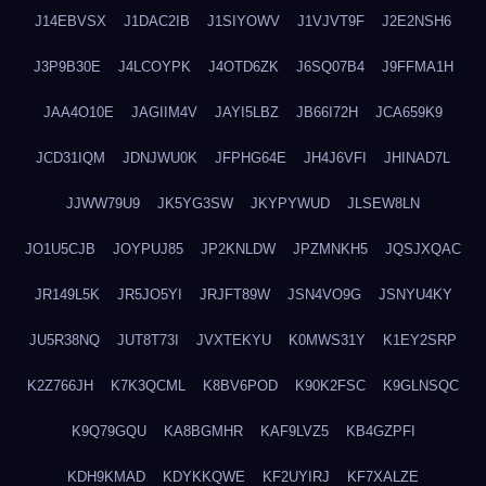
J14EBVSX
J1DAC2IB
J1SIYOWV
J1VJVT9F
J2E2NSH6
J3P9B30E
J4LCOYPK
J4OTD6ZK
J6SQ07B4
J9FFMA1H
JAA4O10E
JAGIIM4V
JAYI5LBZ
JB66I72H
JCA659K9
JCD31IQM
JDNJWU0K
JFPHG64E
JH4J6VFI
JHINAD7L
JJWW79U9
JK5YG3SW
JKYPYWUD
JLSEW8LN
JO1U5CJB
JOYPUJ85
JP2KNLDW
JPZMNKH5
JQSJXQAC
JR149L5K
JR5JO5YI
JRJFT89W
JSN4VO9G
JSNYU4KY
JU5R38NQ
JUT8T73I
JVXTEKYU
K0MWS31Y
K1EY2SRP
K2Z766JH
K7K3QCML
K8BV6POD
K90K2FSC
K9GLNSQC
K9Q79GQU
KA8BGMHR
KAF9LVZ5
KB4GZPFI
KDH9KMAD
KDYKKQWE
KF2UYIRJ
KF7XALZE