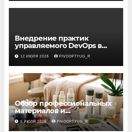
Внедрение практик
управляемого DevOps в
корпоративную ИТ-
12 ИЮЛЯ 2026
PIVOOPTYUG_R
инфраструктуру
Обзор профессиональных
материалов и
инструментов для
6 ИЮЛЯ 2026
PIVOOPTYUG_R
маникюра, депиляции,