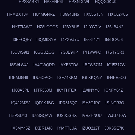
HP2SABX1
HP3HNR4L
HPXND0WL
HQQG0KU9
HRMBXT3P
HU4MGNRZ
HU994UN5
HX55STJN
HXU62P8S
HYT7IAWC
HZ8LOGOS
I2BX8I15
I2LYGTIV
I36LB4N2
I3FECQE7
I3QM9SYV
I4ZXVJ7U
I558L171
I55DCAJ6
I5QWS9I1
I6GGUZQG
I7G0E9KP
I7I1VWFO
I7ST7CR3
I88WLW4J
IA4GWQRD
IAXE6TDA
IBFW57IM
ICJ5Z17W
IDBMJ8H8
IDU6OPO6
IGFZ4KKM
IGLXKQNY
IH4ER5CG
IJ00A3PL
IJTRJ60M
IKYTHTEX
ILWINYY8
IONFY64Z
IQ4J2M2V
IQF0KJBG
IRR313Q7
ISH3CJPC
ISINGR3O
IT5PSU40
IU28GQAW
IUS9CGHX
IVRZHNUU
IWJU7T0W
IX3MY45Z
IXBR1AI8
IYMFTLUA
IZUO212T
J0K3SE7K