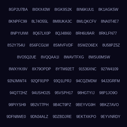
8GP2U7BA
8I0XX43W
8IGK9S2K
8IN6KUU1
8K1AGK5W
8KNPFC99
8L74O55L
8M8UKA3C
8MLQKCFV
8NA0T4E7
8NPYUIWI
8Q67LX0P
8QJ48I60
8RH6U9AR
8RKLFN77
8S2Y754U
8S6FCGLW
8SMVFVDF
8SWZO6EX
8U58PZ5Z
8VO5Q2UE
8VQQAA1I
8WAVTFXG
8WSU0MSW
8WXYKI9V
8X79OPDP
8YTM92ET
91536XNC
927W4109
92NJMW74
92QF91PP
93Q1LPRJ
94CQZMDW
94J2GRFM
94Q772HZ
94USHO25
95VSPH17
98HGTYIJ
98P1JO9O
98PIYSH9
9B2V77PH
9B4CT9PZ
9BEYVG9H
9BKZ7AVO
9DFN8WE0
9DN34ALZ
9DZBDJRE
9EKTXKPO
9EYVNRDY