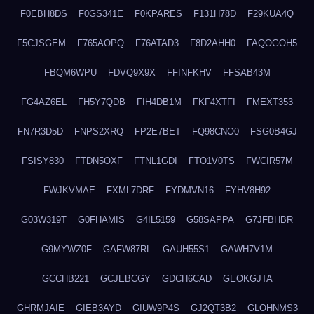
F0EBH8DS
F0GS341E
F0KPARES
F131H78D
F29KUA4Q
F5CJSGEM
F765AOPQ
F76ATAD3
F8D2AHH0
FAQOGOH5
FBQM6WPU
FDVQ9X9X
FFINFKHV
FFSAB43M
FG4AZ6EL
FH5Y7QDB
FIH4DB1M
FKF4XTFI
FMEXT353
FN7R3D5D
FNPS2XRQ
FP2E7BET
FQ98CNO0
FSG0B4GJ
FSISY830
FTDN5OXF
FTNL1GDI
FTO1V0TS
FWCIR57M
FWJKVMAE
FXML7DRF
FYDMVN16
FYHV8H92
G03W319T
G0FHAMIS
G4IL5159
G58SAPPA
G7JFBHBR
G9MYWZ0F
GAFW87RL
GAUH55S1
GAWH7V1M
GCCHB221
GCJEBCGY
GDCH6CAD
GEOKGJTA
GHRMJAIE
GIEB3AYD
GIUW9P4S
GJ2QT3B2
GLOHNMS3