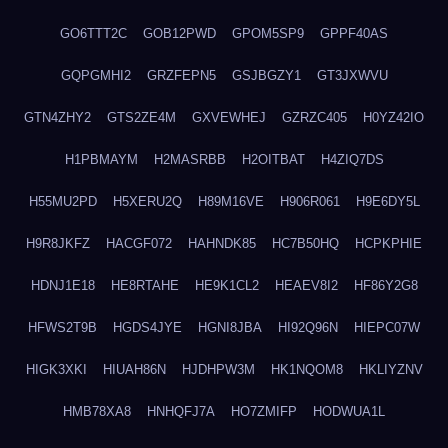
GO6TTT2C
GOB12PWD
GPOM5SP9
GPPF40AS
GQPGMHI2
GRZFEPN5
GSJBGZY1
GT3JXWVU
GTN4ZHY2
GTS2ZE4M
GXVEWHEJ
GZRZC405
H0YZ42IO
H1PBMAYM
H2MASRBB
H2OITBAT
H4ZIQ7DS
H55MU2PD
H5XERU2Q
H89M16VE
H906R061
H9E6DY5L
H9R8JKFZ
HACGF072
HAHNDK85
HC7B50HQ
HCPKPHIE
HDNJ1E18
HE8RTAHE
HE9K1CL2
HEAEV8I2
HF86Y2G8
HFWS2T9B
HGDS4JYE
HGNI8JBA
HI92Q96N
HIEPC07W
HIGK3XKI
HIUAH86N
HJDHPW3M
HK1NQOM8
HKLIYZNV
HMB78XA8
HNHQFJ7A
HO7ZMIFP
HODWUA1L