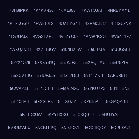
4JH8IPKK
4K4KVN36
4KML855I
4KWTO3AT
4NRBYMY1
4PE2DGG9
4PW810LS
4QAHYG43
4SRMCB32
4T8GUZVK
4TSJ6PJX
4VGSLXPJ
4VJZYO02
4VNW7KSQ
4W6ZE1F7
4WXQZN38
4X7TT8GV
510NBX1W
5160U7JM
51JUGSIB
522X4O28
52XXY91Q
55JKJF3L
55XAQHMU
56975PIR
56SCV4BG
57IUFJJS
58G12L5U
59T11ZKH
5AFUR9TL
5CWV233T
5E4JC1TI
5FMM242C
5GYKO7P3
5H18E5N3
5H4C8VII
5IFXGJFK
5IITXOZY
5KP635PE
5KSAQAB8
5KT1DCUW
5KZYHXKG
5LCKQGH7
5M4U4YA3
5M8JMWFU
5NCKLFPQ
5NI5PO7L
5OGIRQDY
5OPF8A7F