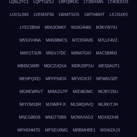
LQ6L2YC1
LQPTUZSJ
LRFQ9RJC
LT1BIXMN
LT4OEEO3
LUV1L04X
LVEMSF56
LW44TSOS
LWTH46HT
LXJ311K0
LYEC0BN4
M0A3OM6Y
M10G4N65
M3KVW74J
M5SXV4NA
M6N38MCS
M7CERA05
M7LLF4VZ
M8XST3UR
M91VJ7DC
M9N47GIO
MAC5B8N3
MB65CW0R
MDCZUQSA
MDRJDPSU
ME5DAUT1
MEHPQXEI
MFFP54OX
MFVIOX37
MFW6V3ZF
MGREWRV7
MI9AZGTP
MIE4B2MC
MIJBYZ6U
MIYOM1BR
MJNMFFJI
ML5MQHVQ
MLRKITJH
MNCG86O6
MNGT70B9
MOWVIAG3
MOX82X49
MPHSHM7D
MPSEU0MG
MRBMHRE1
MSNIZAJ3