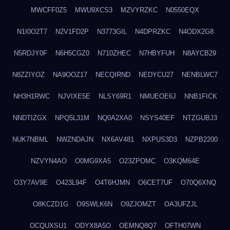
MWCFF0Z5
MWU9XCS3
MZVYRZKC
N0550EQX
N1I0O2T7
N2V1FD2P
N3773GIL
N4DPRZKC
N4ODX2G8
N5RDJY0F
N6H5CGZ0
N710ZHEC
N7HBYFUH
N8AYCB29
N8ZZIYOZ
NA9OOZ17
NECQIRND
NEDYCU27
NENBLWC7
NH3H1RWC
NJVIXE5E
NLSY69R1
NMUEOE6J
NNB1FICK
NNDTIZGX
NPQ5L31M
NQ0A2XA0
NSYS40EF
NTZGUBJ3
NUK7NBML
NWZNDAJN
NX6AV481
NXPUS3D3
NZPB2200
NZVYN4AO
O0MG9XA5
O23ZPOMC
O3KQM64E
O3Y7AV9E
O423L94F
O4T6HJMN
O6CET7UF
O70Q6XNQ
O8KCZD1G
O9SWLK6N
O9ZJOMZT
OA3UFZJL
OCQUXSU1
ODYX8A5O
OEMNQ8Q7
OFTH07WN