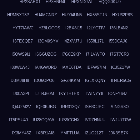
HP2SABX1
HP3HNR4L
HPXND0WL
HQQG0KU9
HRMBXT3P
HU4MGNRZ
HU994UN5
HX55STJN
HXU62P8S
HYT7IAWC
HZ8LOGOS
I2BX8I15
I2LYGTIV
I36LB4N2
I3FECQE7
I3QM9SYV
I4ZXVJ7U
I558L171
I55DCAJ6
I5QWS9I1
I6GGUZQG
I7G0E9KP
I7I1VWFO
I7ST7CR3
I88WLW4J
IA4GWQRD
IAXE6TDA
IBFW57IM
ICJ5Z17W
IDBMJ8H8
IDU6OPO6
IGFZ4KKM
IGLXKQNY
IH4ER5CG
IJ00A3PL
IJTRJ60M
IKYTHTEX
ILWINYY8
IONFY64Z
IQ4J2M2V
IQF0KJBG
IRR313Q7
ISH3CJPC
ISINGR3O
IT5PSU40
IU28GQAW
IUS9CGHX
IVRZHNUU
IWJU7T0W
IX3MY45Z
IXBR1AI8
IYMFTLUA
IZUO212T
J0K3SE7K