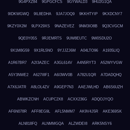
9G4PXZ84
9GPGCFCS
9GYWALD3
9HU2G1QA
9IDKWGWQ
9IL8EDHA
9JA7JOQ9
9KKHTYIP
9KXDCNY7
9KZY0X2M
9LPX29XS
9NAZEVEZ
9NM3IO8B
9Q3CVGCM
9QE0Y05S
9RJEMRTS
9UW8EUTC
9W0SDU2O
9X1M8G59
9X1RL5NO
9YJJZJ6M
A04LTO96
A1935LIQ
A1R67BR7
A2I3AZEC
A3GL614V
A4N5RYT3
A52WYVGW
A5Y3NWE2
A627I8F1
A6I3WV0B
A782U1QR
A7DADQHQ
A7X6JATR
A8LOL4ZV
A9GEP7N3
AAEJWLHD
AB6S6UZH
ABWKZCNH
ACUPC2X8
ACXX236G
ADQOJYQO
AF6N078R
AFF8EG9L
AFL5NMM7
AK9V4J5R
AKE369SK
ALN818FQ
ALNMMGQA
ALZWDEI8
ARK5NSY6