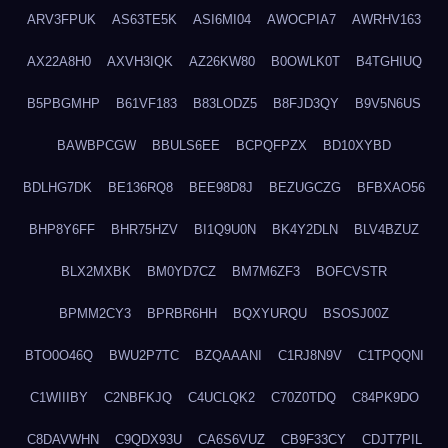
ARV3FPUK
AS63TE5K
ASI6MI04
AWOCPIA7
AWRHV163
AX22A8H0
AXVH3IQK
AZ26KW80
B0OWLK0T
B4TGHIUQ
B5PBGMHP
B61VF183
B83LODZ5
B8FJD3QY
B9V5N6US
BAWBPCGW
BBULS6EE
BCPQFPZX
BD10XYBD
BDLHG7DK
BE136RQ8
BEE98D8J
BEZUGCZG
BFBXAO56
BHP8Y6FF
BHR75HZV
BI1Q9U0N
BK4Y2DLN
BLV4BZUZ
BLX2MXBK
BM0YD7CZ
BM7M6ZF3
BOFCVSTR
BPMM2CY3
BPRBR6HH
BQXYURQU
BSOSJ00Z
BTO0O46Q
BWU2P7TC
BZQAAANI
C1RJ8N9V
C1TPQQNI
C1WIIIBY
C2NBFKJQ
C4UCLQK2
C70Z0TDQ
C84PK9DO
C8DAVWHN
C9QDX93U
CA6S6VUZ
CB9F33CY
CDJT7PIL