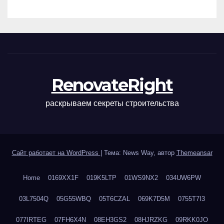
наращивания ресниц и
ухода
RenovateRight
раскрываем секреты строительства
Сайт работает на WordPress
|
Тема: News Way, автор
Themeansar
Home
0169XX1F
019K5LTP
01WS9NX2
034UW6PW
03L7504Q
05G55WBQ
05T6CZAL
069K7D5M
0755T7I3
077IRTEG
07FH6X4N
08EH3GS2
08HJRZKG
09RKK0JO