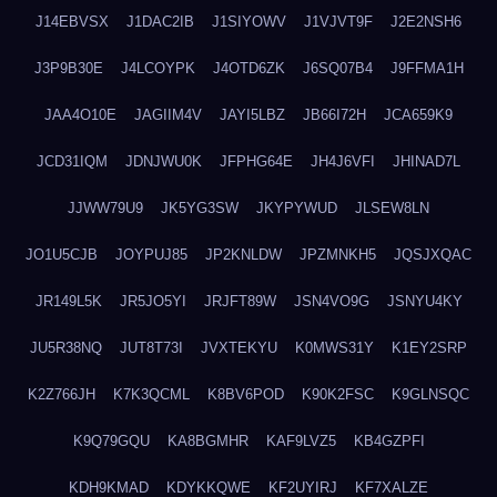
J14EBVSX
J1DAC2IB
J1SIYOWV
J1VJVT9F
J2E2NSH6
J3P9B30E
J4LCOYPK
J4OTD6ZK
J6SQ07B4
J9FFMA1H
JAA4O10E
JAGIIM4V
JAYI5LBZ
JB66I72H
JCA659K9
JCD31IQM
JDNJWU0K
JFPHG64E
JH4J6VFI
JHINAD7L
JJWW79U9
JK5YG3SW
JKYPYWUD
JLSEW8LN
JO1U5CJB
JOYPUJ85
JP2KNLDW
JPZMNKH5
JQSJXQAC
JR149L5K
JR5JO5YI
JRJFT89W
JSN4VO9G
JSNYU4KY
JU5R38NQ
JUT8T73I
JVXTEKYU
K0MWS31Y
K1EY2SRP
K2Z766JH
K7K3QCML
K8BV6POD
K90K2FSC
K9GLNSQC
K9Q79GQU
KA8BGMHR
KAF9LVZ5
KB4GZPFI
KDH9KMAD
KDYKKQWE
KF2UYIRJ
KF7XALZE