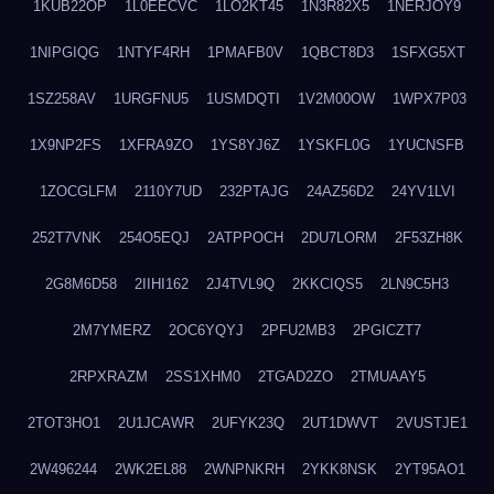
1KUB22OP
1L0EECVC
1LO2KT45
1N3R82X5
1NERJOY9
1NIPGIQG
1NTYF4RH
1PMAFB0V
1QBCT8D3
1SFXG5XT
1SZ258AV
1URGFNU5
1USMDQTI
1V2M00OW
1WPX7P03
1X9NP2FS
1XFRA9ZO
1YS8YJ6Z
1YSKFL0G
1YUCNSFB
1ZOCGLFM
2110Y7UD
232PTAJG
24AZ56D2
24YV1LVI
252T7VNK
254O5EQJ
2ATPPOCH
2DU7LORM
2F53ZH8K
2G8M6D58
2IIHI162
2J4TVL9Q
2KKCIQS5
2LN9C5H3
2M7YMERZ
2OC6YQYJ
2PFU2MB3
2PGICZT7
2RPXRAZM
2SS1XHM0
2TGAD2ZO
2TMUAAY5
2TOT3HO1
2U1JCAWR
2UFYK23Q
2UT1DWVT
2VUSTJE1
2W496244
2WK2EL88
2WNPNKRH
2YKK8NSK
2YT95AO1