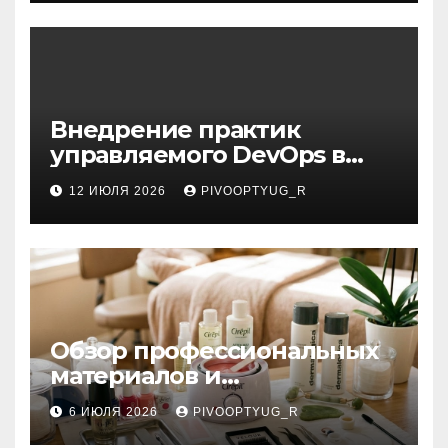
Внедрение практик
управляемого DevOps в
корпоративную ИТ-
12 ИЮЛЯ 2026
PIVOOPTYUG_R
инфраструктуру
Обзор профессиональных
материалов и
инструментов для
6 ИЮЛЯ 2026
PIVOOPTYUG_R
маникюра, депиляции,