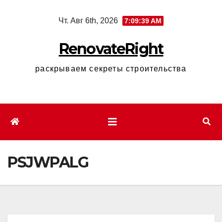
Перейти
Чт. Авг 6th, 2026
7:09:40 AM
к
содержимому
RenovateRight
раскрываем секреты строительства
PSJWPALG