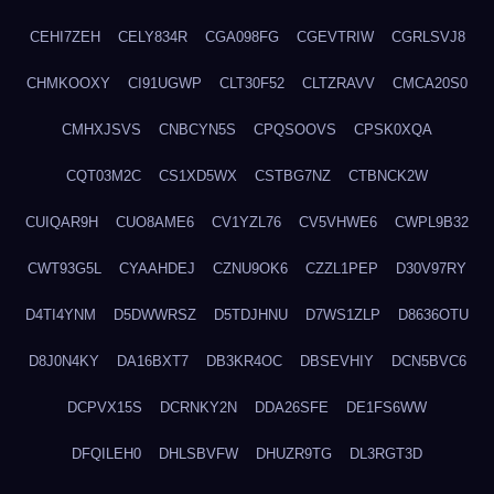
CEHI7ZEH
CELY834R
CGA098FG
CGEVTRIW
CGRLSVJ8
CHMKOOXY
CI91UGWP
CLT30F52
CLTZRAVV
CMCA20S0
CMHXJSVS
CNBCYN5S
CPQSOOVS
CPSK0XQA
CQT03M2C
CS1XD5WX
CSTBG7NZ
CTBNCK2W
CUIQAR9H
CUO8AME6
CV1YZL76
CV5VHWE6
CWPL9B32
CWT93G5L
CYAAHDEJ
CZNU9OK6
CZZL1PEP
D30V97RY
D4TI4YNM
D5DWWRSZ
D5TDJHNU
D7WS1ZLP
D8636OTU
D8J0N4KY
DA16BXT7
DB3KR4OC
DBSEVHIY
DCN5BVC6
DCPVX15S
DCRNKY2N
DDA26SFE
DE1FS6WW
DFQILEH0
DHLSBVFW
DHUZR9TG
DL3RGT3D