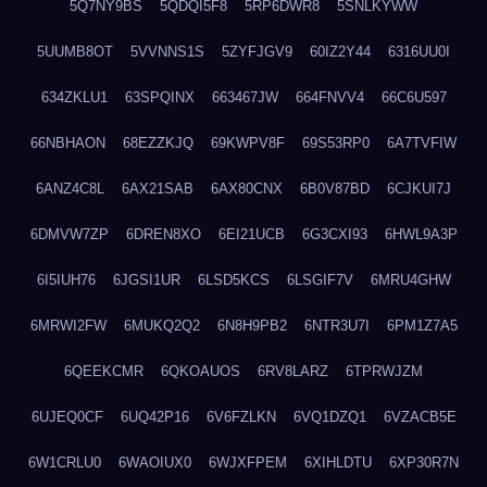
5Q7NY9BS
5QDQI5F8
5RP6DWR8
5SNLKYWW
5UUMB8OT
5VVNNS1S
5ZYFJGV9
60IZ2Y44
6316UU0I
634ZKLU1
63SPQINX
663467JW
664FNVV4
66C6U597
66NBHAON
68EZZKJQ
69KWPV8F
69S53RP0
6A7TVFIW
6ANZ4C8L
6AX21SAB
6AX80CNX
6B0V87BD
6CJKUI7J
6DMVW7ZP
6DREN8XO
6EI21UCB
6G3CXI93
6HWL9A3P
6I5IUH76
6JGSI1UR
6LSD5KCS
6LSGIF7V
6MRU4GHW
6MRWI2FW
6MUKQ2Q2
6N8H9PB2
6NTR3U7I
6PM1Z7A5
6QEEKCMR
6QKOAUOS
6RV8LARZ
6TPRWJZM
6UJEQ0CF
6UQ42P16
6V6FZLKN
6VQ1DZQ1
6VZACB5E
6W1CRLU0
6WAOIUX0
6WJXFPEM
6XIHLDTU
6XP30R7N