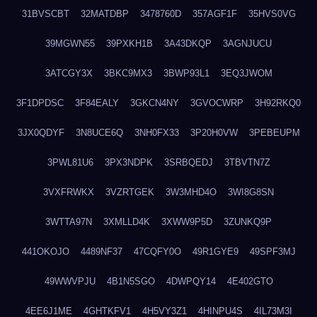
31BVSCBT
32MATDBP
3478760D
357AGF1F
35HVS0VG
39MGWN55
39PXKH1B
3A43DKQP
3AGNJUCU
3ATCGY3X
3BKC9MX3
3BWP93L1
3EQ3JWOM
3F1DPDSC
3F84EALY
3GKCN4NY
3GVOCWRP
3H92RKQ0
3JX0QDYF
3N8UCE6Q
3NH0FX33
3P20H0VW
3PEBEUPM
3PWL81U6
3PX3NDPK
3SRBQEDJ
3TBVTN7Z
3VXFRWKX
3VZRTGEK
3W3MHD4O
3WI8G8SN
3WTTA97N
3XMLLD4K
3XWW9P5D
3ZUNKQ9P
441OKOJO
4489NF37
47CQFY0O
49R1GYE9
49SPF3MJ
49WWVPJU
4B1N5SGO
4DWPQY14
4E402GTO
4EE6J1ME
4GHTKFV1
4H5VY3Z1
4HINPU4S
4IL73M3I