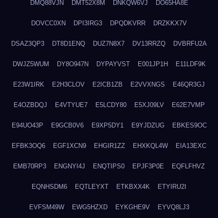
DMQ88VJN
DMT52X8M
DNKQW6VJ
DO65HA8E
DOVCC0XN
DPI3IRG3
DPQDKVRR
DRZKKX7V
DSAZ3QP3
DT8D1ENQ
DUZ7N8X7
DV13RRZQ
DVBRFU2A
DWJZ5WUM
DY8O947N
DYPAYVST
E001JP1H
E11LDF9K
E23W1IRK
E2H3CLOV
E2ICB1ZB
E2VVXNGS
E46QR3GJ
E4OZBDQJ
E4VTYUE7
E5LCDY80
E5XJ09LV
E62E7VMP
E94UO43P
E9GCB0V6
E9XP5DY1
E9YJDZUG
EBKES9OC
EFBK3OQ6
EGF1XCN9
EHGIR1ZZ
EHXKQL4W
EIA13EXC
EMB70RP3
ENGNYI4J
ENQTIPS0
EPJF3P0E
EQFLFHVZ
EQNHSDM6
EQTLEYXT
ETKBXX4K
ETYIRU2I
EVFSM49W
EWG5HZXD
EYKGHE9V
EYVQ8LJ3