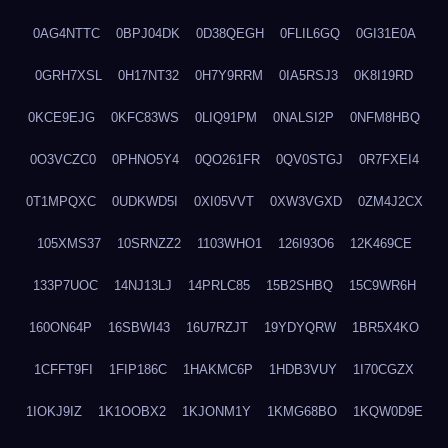
0AG4NTTC
0BPJ04DK
0D38QEGH
0FLIL6GQ
0GI31E0A
0GRH7XSL
0H17NT32
0H7Y9RRM
0IA5RSJ3
0K8I19RD
0KCE9EJG
0KFC83WS
0LIQ91PM
0NALSI2P
0NFM8HBQ
0O3VCZC0
0PHNO5Y4
0QO261FR
0QV0STGJ
0R7FXEI4
0T1MPQXC
0UDKWD5I
0XI05VVT
0XW3VGXD
0ZM4J2CX
105XMS37
10SRNZZ2
1103WHO1
126I93O6
12K469CE
133P7UOC
14NJ13LJ
14PRLC85
15B2SHBQ
15C9WR6H
160ON64P
16SBWI43
16U7RZJT
19YDYQRW
1BR5X4KO
1CFFT9FI
1FIP186C
1HAKMC6P
1HDB3VUY
1I70CGZX
1IOKJ9IZ
1K1OOBX2
1KJONM1Y
1KMG68BO
1KQW0D9E