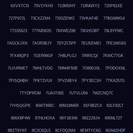
6XVXTC5I
70V1YKH3
713M5IHY
718NNXY2
725P81XE
727P972L
73CXZZM4
73IDZEWO
73VKAF4E
77BGMMG4
77S55623
77TABW20
78XWEZ88
79GHS38T
79L8YFMC
7AGCKJXN
7AOR3BJY
7DYZC5PF
7EUSEMEI
7FE1WG6S
7FX48QP3
7GER99GF
7H8LPLGJ
7IRRICQI
7KWC77GK
7LVURME7
7MHLTVDG
7MM4F50B
7O89DJ0L
7PDDGXNL
7PISQHBH
7PKT2VUV
7PVZ4BY4
7PY3EC1H
7TKA257G
7TYDPROM
7UA3TIBE
7UTVLU59
7WZCNQ7C
7YHSQGPE
804ITWBC
80M18M6R
81F9BZC4
82LF82LT
866X8P4W
87HLHOXA
88Y1B346
88ZZ29JA
895NL72T
8BZT9YKF
8C2C6QL5
8CFDQ2M4
8EMTYC6G
8GN4ZHDF