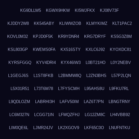
KG9DLLW5
KGWX9HKW
KI5WJFKX
KJ08V73F
KJDDY2W8
KK545ABY
KLIWWZOB
KLMYKIMZ
KLT1PAC2
KOVL0M32
KPJD0F5K
KR9YDNR4
KRG7DRYF
KS5G3Z8M
KSL803GP
KWEMS0FA
KX516STY
KXLC6J92
KYOXDC81
KYRSFGGQ
KYV4DRI4
KYX46IW3
L0BT21HO
L0Y2NEBV
L1GEGJ6S
L1ST8FKB
L2BMMW8Q
L2ZN3BHS
L57P2LQN
L5X01R51
L73T6M78
L7FYSCMH
L95AHS8U
L9FKU7RL
L9QDLOZM
LABRHI3H
LAFV50IM
LAZ6T7PN
LBNGTRNY
LC6M327N
LCGG71IN
LFMQZFHJ
LG12ZM8C
LH4VBB92
LIM0QE6L
LJMR24JV
LK2XGOV9
LKF65C0O
LNUFNTKU