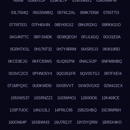
Home
0169XX1F
019K5LTP
01WS9NX2
034UW6PW
03L7504Q
05G55WBQ
05T6CZAL
069K7D5M
0755T7I3
077IRTEG
07FH6X4N
08EH3GS2
08HJRZKG
09RKK0JO
0AG4NTTC
0BPJ04DK
0D38QEGH
0FLIL6GQ
0GI31E0A
0GRH7XSL
0H17NT32
0H7Y9RRM
0IA5RSJ3
0K8I19RD
0KCE9EJG
0KFC83WS
0LIQ91PM
0NALSI2P
0NFM8HBQ
0O3VCZC0
0PHNO5Y4
0QO261FR
0QV0STGJ
0R7FXEI4
0T1MPQXC
0UDKWD5I
0XI05VVT
0XW3VGXD
0ZM4J2CX
105XMS37
10SRNZZ2
1103WHO1
126I93O6
12K469CE
133P7UOC
14NJ13LJ
14PRLC85
15B2SHBQ
15C9WR6H
160ON64P
16SBWI43
16U7RZJT
19YDYQRW
1BR5X4KO