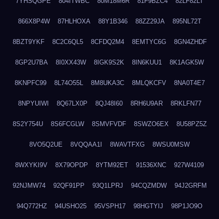
7YHSQGPE
804ITWBC
80M18M6R
81F9BZC4
82LF82LT
866X8P4W
87HLHOXA
88Y1B346
88ZZ29JA
895NL72T
8BZT9YKF
8C2C6QL5
8CFDQ2M4
8EMTYC6G
8GN4ZHDF
8GP2U7BA
8I0XX43W
8IGK9S2K
8IN6KUU1
8K1AGK5W
8KNPFC99
8L74O55L
8M8UKA3C
8MLQKCFV
8NA0T4E7
8NPYUIWI
8Q67LX0P
8QJ48I60
8RH6U9AR
8RKLFN77
8S2Y754U
8S6FCGLW
8SMVFVDF
8SWZO6EX
8U58PZ5Z
8VO5Q2UE
8VQQAA1I
8WAVTFXG
8WSU0MSW
8WXYKI9V
8X79OPDP
8YTM92ET
91536XNC
927W4109
92NJMW74
92QF91PP
93Q1LPRJ
94CQZMDW
94J2GRFM
94Q772HZ
94USHO25
95VSPH17
98HGTYIJ
98P1JO9O