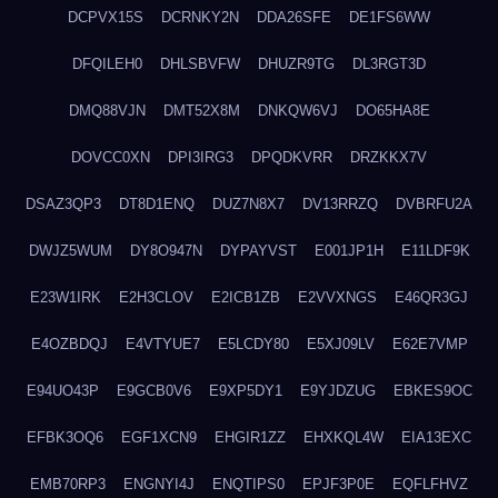
DCPVX15S
DCRNKY2N
DDA26SFE
DE1FS6WW
DFQILEH0
DHLSBVFW
DHUZR9TG
DL3RGT3D
DMQ88VJN
DMT52X8M
DNKQW6VJ
DO65HA8E
DOVCC0XN
DPI3IRG3
DPQDKVRR
DRZKKX7V
DSAZ3QP3
DT8D1ENQ
DUZ7N8X7
DV13RRZQ
DVBRFU2A
DWJZ5WUM
DY8O947N
DYPAYVST
E001JP1H
E11LDF9K
E23W1IRK
E2H3CLOV
E2ICB1ZB
E2VVXNGS
E46QR3GJ
E4OZBDQJ
E4VTYUE7
E5LCDY80
E5XJ09LV
E62E7VMP
E94UO43P
E9GCB0V6
E9XP5DY1
E9YJDZUG
EBKES9OC
EFBK3OQ6
EGF1XCN9
EHGIR1ZZ
EHXKQL4W
EIA13EXC
EMB70RP3
ENGNYI4J
ENQTIPS0
EPJF3P0E
EQFLFHVZ