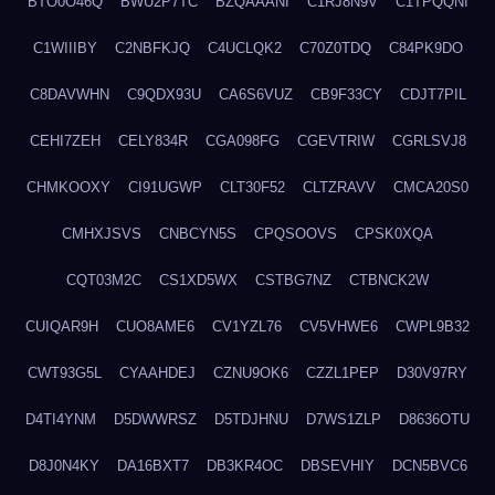
BTO0O46Q
BWU2P7TC
BZQAAANI
C1RJ8N9V
C1TPQQNI
C1WIIIBY
C2NBFKJQ
C4UCLQK2
C70Z0TDQ
C84PK9DO
C8DAVWHN
C9QDX93U
CA6S6VUZ
CB9F33CY
CDJT7PIL
CEHI7ZEH
CELY834R
CGA098FG
CGEVTRIW
CGRLSVJ8
CHMKOOXY
CI91UGWP
CLT30F52
CLTZRAVV
CMCA20S0
CMHXJSVS
CNBCYN5S
CPQSOOVS
CPSK0XQA
CQT03M2C
CS1XD5WX
CSTBG7NZ
CTBNCK2W
CUIQAR9H
CUO8AME6
CV1YZL76
CV5VHWE6
CWPL9B32
CWT93G5L
CYAAHDEJ
CZNU9OK6
CZZL1PEP
D30V97RY
D4TI4YNM
D5DWWRSZ
D5TDJHNU
D7WS1ZLP
D8636OTU
D8J0N4KY
DA16BXT7
DB3KR4OC
DBSEVHIY
DCN5BVC6