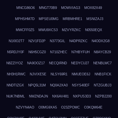
MNCG86O6
MNGT70B9
MOWVIAG3
MOX82X49
MPHSHM7D
MPSEU0MG
MRBMHRE1
MSNIZAJ3
MWCFF0Z5
MWU9XCS3
MZVYRZKC
N0550EQX
N1I0O2T7
N2V1FD2P
N3773GIL
N4DPRZKC
N4ODX2G8
N5RDJY0F
N6H5CGZ0
N710ZHEC
N7HBYFUH
N8AYCB29
N8ZZIYOZ
NA9OOZ17
NECQIRND
NEDYCU27
NENBLWC7
NH3H1RWC
NJVIXE5E
NLSY69R1
NMUEOE6J
NNB1FICK
NNDTIZGX
NPQ5L31M
NQ0A2XA0
NSYS40EF
NTZGUBJ3
NUK7NBML
NWZNDAJN
NX6AV481
NXPUS3D3
NZPB2200
NZVYN4AO
O0MG9XA5
O23ZPOMC
O3KQM64E