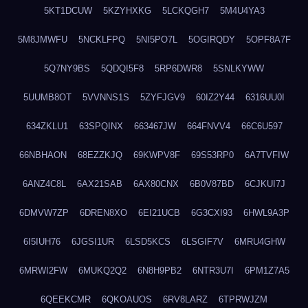
5KT1DCUW
5KZYHXKG
5LCKQGH7
5M4U4YA3
5M8JMWFU
5NCKLFPQ
5NI5PO7L
5OGIRQDY
5OPF8A7F
5Q7NY9BS
5QDQI5F8
5RP6DWR8
5SNLKYWW
5UUMB8OT
5VVNNS1S
5ZYFJGV9
60IZ2Y44
6316UU0I
634ZKLU1
63SPQINX
663467JW
664FNVV4
66C6U597
66NBHAON
68EZZKJQ
69KWPV8F
69S53RP0
6A7TVFIW
6ANZ4C8L
6AX21SAB
6AX80CNX
6B0V87BD
6CJKUI7J
6DMVW7ZP
6DREN8XO
6EI21UCB
6G3CXI93
6HWL9A3P
6I5IUH76
6JGSI1UR
6LSD5KCS
6LSGIF7V
6MRU4GHW
6MRWI2FW
6MUKQ2Q2
6N8H9PB2
6NTR3U7I
6PM1Z7A5
6QEEKCMR
6QKOAUOS
6RV8LARZ
6TPRWJZM