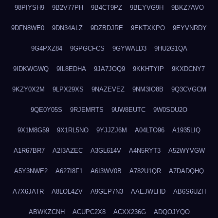
98PIYSH9
9B2V77PH
9B4CT9PZ
9BEYVG9H
9BKZ7AVO
9DFN8WE0
9DN34ALZ
9DZBDJRE
9EKTXKPO
9EYVNRDY
9G4PXZ84
9GPGCFCS
9GYWALD3
9HU2G1QA
9IDKWGWQ
9IL8EDHA
9JA7JOQ9
9KKHTYIP
9KXDCNY7
9KZY0X2M
9LPX29XS
9NAZEVEZ
9NM3IO8B
9Q3CVGCM
9QE0Y05S
9RJEMRTS
9UW8EUTC
9W0SDU2O
9X1M8G59
9X1RL5NO
9YJJZJ6M
A04LTO96
A1935LIQ
A1R67BR7
A2I3AZEC
A3GL614V
A4N5RYT3
A52WYVGW
A5Y3NWE2
A627I8F1
A6I3WV0B
A782U1QR
A7DADQHQ
A7X6JATR
A8LOL4ZV
A9GEP7N3
AAEJWLHD
AB6S6UZH
ABWKZCNH
ACUPC2X8
ACXX236G
ADQOJYQO