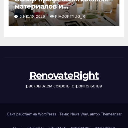
материалов и
инструментов для
6 ИЮЛЯ 2026
PIVOOPTYUG_R
маникюра, депиляции,
наращивания ресниц и
ухода
RenovateRight
раскрываем секреты строительства
Сайт работает на WordPress
|
Тема: News Way, автор
Themeansar