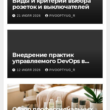
Виды и критерии выбора
розеток и выключателей
21 ИЮЛЯ 2026
PIVOOPTYUG_R
Внедрение практик
управляемого DevOps в
корпоративную ИТ-
12 ИЮЛЯ 2026
PIVOOPTYUG_R
инфраструктуру
Обзор профессиональных