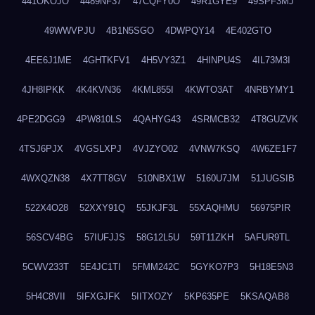
441OKOJO
4489NF37
47CQFY0O
49R1GYE9
49SPF3MJ
49WWVPJU
4B1N5SGO
4DWPQY14
4E402GTO
4EE6J1ME
4GHTKFV1
4H5VY3Z1
4HINPU4S
4IL73M3I
4JH8IPKK
4K4KVN36
4KML855I
4KWTO3AT
4NRBYMY1
4PE2DGG9
4PW810LS
4QAHYG43
4SRMCB32
4T8GUZVK
4TSJ6PJX
4VGSLXPJ
4VJZYO02
4VNW7KSQ
4W6ZE1F7
4WXQZN38
4X7TT8GV
510NBX1W
5160U7JM
51JUGSIB
522X4O28
52XXY91Q
55JKJF3L
55XAQHMU
56975PIR
56SCV4BG
57IUFJJS
58G12L5U
59T11ZKH
5AFUR9TL
5CWV233T
5E4JC1TI
5FMM242C
5GYKO7P3
5H18E5N3
5H4C8VII
5IFXGJFK
5IITXOZY
5KP635PE
5KSAQAB8