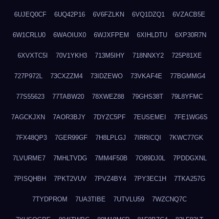
6UJEQ0CF
6UQ42P16
6V6FZLKN
6VQ1DZQ1
6VZACB5E
6W1CRLU0
6WAOIUX0
6WJXFPEM
6XIHLDTU
6XP30R7N
6XVXTC5I
70V1YKH3
713M5IHY
718NNXY2
725P81XE
727P972L
73CXZZM4
73IDZEWO
73VKAF4E
77BGMMG4
77S55623
77TABW20
78XWEZ88
79GHS38T
79L8YFMC
7AGCKJXN
7AOR3BJY
7DYZC5PF
7EUSEMEI
7FE1WG6S
7FX48QP3
7GER99GF
7H8LPLGJ
7IRRICQI
7KWC77GK
7LVURME7
7MHLTVDG
7MM4F50B
7O89DJ0L
7PDDGXNL
7PISQHBH
7PKT2VUV
7PVZ4BY4
7PY3EC1H
7TKA257G
7TYDPROM
7UA3TIBE
7UTVLU59
7WZCNQ7C