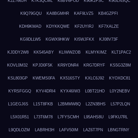
K2Z766JH
K7K3QCML
K8BV6POD
K90K2FSC
K9GLNSQC
K9Q79GQU
KA8BGMHR
KAF9LVZ5
KB4GZPFI
KDH9KMAD
KDYKKQWE
KF2UYIRJ
KF7XALZE
KG9DLLW5
KGWX9HKW
KI5WJFKX
KJ08V73F
KJDDY2W8
KK545ABY
KLIWWZOB
KLMYKIMZ
KLT1PAC2
KOVL0M32
KPJD0F5K
KR9YDNR4
KRG7DRYF
KS5G3Z8M
KSL803GP
KWEMS0FA
KX516STY
KXLC6J92
KYOXDC81
KYRSFGGQ
KYV4DRI4
KYX46IW3
L0BT21HO
L0Y2NEBV
L1GEGJ6S
L1ST8FKB
L2BMMW8Q
L2ZN3BHS
L57P2LQN
L5X01R51
L73T6M78
L7FYSCMH
L95AHS8U
L9FKU7RL
L9QDLOZM
LABRHI3H
LAFV50IM
LAZ6T7PN
LBNGTRNY