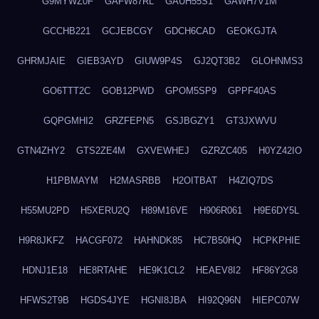
G9MYWZ0F
GAFW87RL
GAUH55S1
GAWH7V1M
GCCHB221
GCJEBCGY
GDCH6CAD
GEOKGJTA
GHRMJAIE
GIEB3AYD
GIUW9P4S
GJ2QT3B2
GLOHNMS3
GO6TTT2C
GOB12PWD
GPOM5SP9
GPPF40AS
GQPGMHI2
GRZFEPN5
GSJBGZY1
GT3JXWVU
GTN4ZHY2
GTS2ZE4M
GXVEWHEJ
GZRZC405
H0YZ42IO
H1PBMAYM
H2MASRBB
H2OITBAT
H4ZIQ7DS
H55MU2PD
H5XERU2Q
H89M16VE
H906R061
H9E6DY5L
H9R8JKFZ
HACGF072
HAHNDK85
HC7B50HQ
HCPKPHIE
HDNJ1E18
HE8RTAHE
HE9K1CL2
HEAEV8I2
HF86Y2G8
HFWS2T9B
HGDS4JYE
HGNI8JBA
HI92Q96N
HIEPC07W