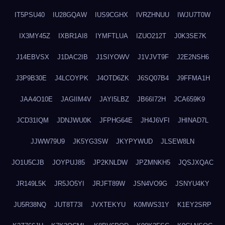
IT5PSU40
IU28GQAW
IUS9CGHX
IVRZHNUU
IWJU7T0W
IX3MY45Z
IXBR1AI8
IYMFTLUA
IZUO212T
J0K3SE7K
J14EBVSX
J1DAC2IB
J1SIYOWV
J1VJVT9F
J2E2NSH6
J3P9B30E
J4LCOYPK
J4OTD6ZK
J6SQ07B4
J9FFMA1H
JAA4O10E
JAGIIM4V
JAYI5LBZ
JB66I72H
JCA659K9
JCD31IQM
JDNJWU0K
JFPHG64E
JH4J6VFI
JHINAD7L
JJWW79U9
JK5YG3SW
JKYPYWUD
JLSEW8LN
JO1U5CJB
JOYPUJ85
JP2KNLDW
JPZMNKH5
JQSJXQAC
JR149L5K
JR5JO5YI
JRJFT89W
JSN4VO9G
JSNYU4KY
JU5R38NQ
JUT8T73I
JVXTEKYU
K0MWS31Y
K1EY2SRP