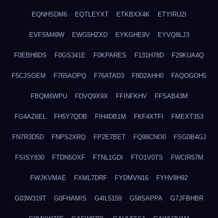
EQNHSDM6
EQTLEYXT
ETKBXX4K
ETYIRU2I
EVFSM49W
EWG5HZXD
EYKGHE9V
EYVQ8LJ3
F0EBH8DS
F0GS341E
F0KPARES
F131H78D
F29KUA4Q
F5CJSGEM
F765AOPQ
F76ATAD3
F8D2AHH0
FAQOGOH5
FBQM6WPU
FDVQ9X9X
FFINFKHV
FFSAB43M
FG4AZ6EL
FH5Y7QDB
FIH4DB1M
FKF4XTFI
FMEXT353
FN7R3D5D
FNPS2XRQ
FP2E7BET
FQ98CNO0
FSG0B4GJ
FSISY830
FTDN5OXF
FTNL1GDI
FTO1V0TS
FWCIR57M
FWJKVMAE
FXML7DRF
FYDMVN16
FYHV8H92
G03W319T
G0FHAMIS
G4IL5159
G58SAPPA
G7JFBHBR