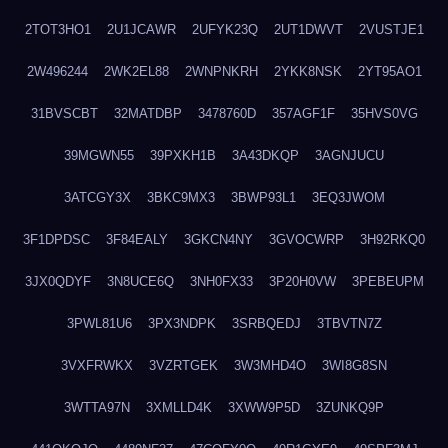
2TOT3HO1
2U1JCAWR
2UFYK23Q
2UT1DWVT
2VUSTJE1
2W496244
2WK2EL88
2WNPNKRH
2YKK8NSK
2YT95AO1
31BVSCBT
32MATDBP
3478760D
357AGF1F
35HVS0VG
39MGWN55
39PXKH1B
3A43DKQP
3AGNJUCU
3ATCGY3X
3BKC9MX3
3BWP93L1
3EQ3JWOM
3F1DPDSC
3F84EALY
3GKCN4NY
3GVOCWRP
3H92RKQ0
3JX0QDYF
3N8UCE6Q
3NH0FX33
3P20H0VW
3PEBEUPM
3PWL81U6
3PX3NDPK
3SRBQEDJ
3TBVTN7Z
3VXFRWKX
3VZRTGEK
3W3MHD4O
3WI8G8SN
3WTTA97N
3XMLLD4K
3XWW9P5D
3ZUNKQ9P