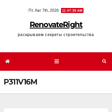
Перейти
Пт. Авг 7th, 2026
11:47:40 AM
к
содержимому
RenovateRight
раскрываем секреты строительства
P311V16M