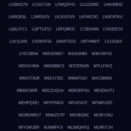
LC6M327N
LCGG71IN
LFMQZFHJ
LG12ZM8C
LH4VBB92
LIM0QE6L
LJMR24JV
LK2XGOV9
LKF65C0O
LNUFNTKU
LQ6L2YC1
LQPTUZSJ
LRFQ9RJC
LT1BIXMN
LT4OEEO3
LUV1L04X
LVEMSF56
LW44TSOS
LWTH46HT
LXJ311K0
LYEC0BN4
M0A3OM6Y
M10G4N65
M3KVW74J
M5SXV4NA
M6N38MCS
M7CERA05
M7LLF4VZ
M8XST3UR
M91VJ7DC
M9N47GIO
MAC5B8N3
MB65CW0R
MDCZUQSA
MDRJDPSU
ME5DAUT1
MEHPQXEI
MFFP54OX
MFVIOX37
MFW6V3ZF
MGREWRV7
MI9AZGTP
MIE4B2MC
MIJBYZ6U
MIYOM1BR
MJNMFFJI
ML5MQHVQ
MLRKITJH