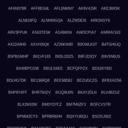
AF6N078R
AFF8EG9L
AFL5NMM7
AK9V4J5R
AKE369SK
ALN818FQ
ALNMMGQA
ALZWDEI8
ARK5NSY6
ARV3FPUK
AS63TE5K
ASI6MI04
AWOCPIA7
AWRHV163
AX22A8H0
AXVH3IQK
AZ26KW80
B0OWLK0T
B4TGHIUQ
B5PBGMHP
B61VF183
B83LODZ5
B8FJD3QY
B9V5N6US
BAWBPCGW
BBULS6EE
BCPQFPZX
BD10XYBD
BDLHG7DK
BE136RQ8
BEE98D8J
BEZUGCZG
BFBXAO56
BHP8Y6FF
BHR75HZV
BI1Q9U0N
BK4Y2DLN
BLV4BZUZ
BLX2MXBK
BM0YD7CZ
BM7M6ZF3
BOFCVSTR
BPMM2CY3
BPRBR6HH
BQXYURQU
BSOSJ00Z