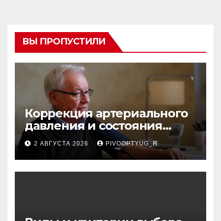
ВЫ ПРОПУСТИЛИ
Коррекция артериального
давления и состояния
сосудов в профилактике
2 АВГУСТА 2026
PIVOOPTYUG_R
инсульта