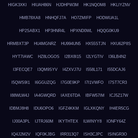
HIGK3XKI
HIUAH86N
HJDHPW3M
HK1NQOM8
HKLIYZNV
HMB78XA8
HNHQFJ7A
HO7ZMIFP
HODWUA1L
HP2SABX1
HP3HNR4L
HPXND0WL
HQQG0KU9
HRMBXT3P
HU4MGNRZ
HU994UN5
HX55STJN
HXU62P8S
HYT7IAWC
HZ8LOGOS
I2BX8I15
I2LYGTIV
I36LB4N2
I3FECQE7
I3QM9SYV
I4ZXVJ7U
I558L171
I55DCAJ6
I5QWS9I1
I6GGUZQG
I7G0E9KP
I7I1VWFO
I7ST7CR3
I88WLW4J
IA4GWQRD
IAXE6TDA
IBFW57IM
ICJ5Z17W
IDBMJ8H8
IDU6OPO6
IGFZ4KKM
IGLXKQNY
IH4ER5CG
IJ00A3PL
IJTRJ60M
IKYTHTEX
ILWINYY8
IONFY64Z
IQ4J2M2V
IQF0KJBG
IRR313Q7
ISH3CJPC
ISINGR3O