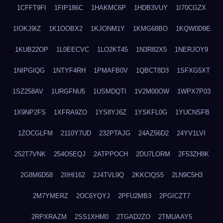
1CFFT9FI
1FIP186C
1HAKMC6P
1HDB3VUY
1I70CGZX
1IOKJ9IZ
1K1OOBX2
1KJONM1Y
1KMG68BO
1KQW0D9E
1KUB22OP
1L0EECVC
1LO2KT45
1N3R82X5
1NERJOY9
1NIPGIQG
1NTYF4RH
1PMAFB0V
1QBCT8D3
1SFXG5XT
1SZ258AV
1URGFNU5
1USMDQTI
1V2M00OW
1WPX7P03
1X9NP2FS
1XFRA9ZO
1YS8YJ6Z
1YSKFL0G
1YUCNSFB
1ZOCGLFM
2110Y7UD
232PTAJG
24AZ56D2
24YV1LVI
252T7VNK
254O5EQJ
2ATPPOCH
2DU7LORM
2F53ZH8K
2G8M6D58
2IIHI162
2J4TVL9Q
2KKCIQS5
2LN9C5H3
2M7YMERZ
2OC6YQYJ
2PFU2MB3
2PGICZT7
2RPXRAZM
2SS1XHM0
2TGAD2ZO
2TMUAAY5