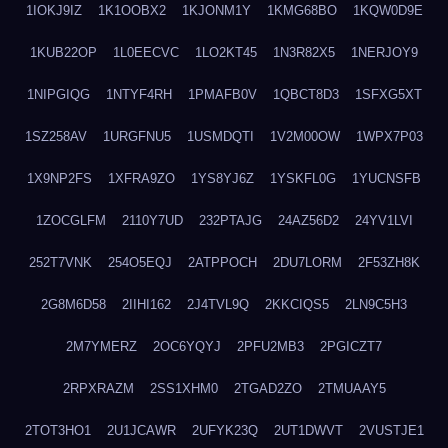
1IOKJ9IZ
1K1OOBX2
1KJONM1Y
1KMG68BO
1KQW0D9E
1KUB22OP
1L0EECVC
1LO2KT45
1N3R82X5
1NERJOY9
1NIPGIQG
1NTYF4RH
1PMAFB0V
1QBCT8D3
1SFXG5XT
1SZ258AV
1URGFNU5
1USMDQTI
1V2M00OW
1WPX7P03
1X9NP2FS
1XFRA9ZO
1YS8YJ6Z
1YSKFL0G
1YUCNSFB
1ZOCGLFM
2110Y7UD
232PTAJG
24AZ56D2
24YV1LVI
252T7VNK
254O5EQJ
2ATPPOCH
2DU7LORM
2F53ZH8K
2G8M6D58
2IIHI162
2J4TVL9Q
2KKCIQS5
2LN9C5H3
2M7YMERZ
2OC6YQYJ
2PFU2MB3
2PGICZT7
2RPXRAZM
2SS1XHM0
2TGAD2ZO
2TMUAAY5
2TOT3HO1
2U1JCAWR
2UFYK23Q
2UT1DWVT
2VUSTJE1