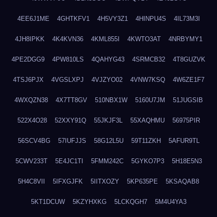
4EE6J1ME
4GHTKFV1
4H5VY3Z1
4HINPU4S
4IL73M3I
4JH8IPKK
4K4KVN36
4KML855I
4KWTO3AT
4NRBYMY1
4PE2DGG9
4PW810LS
4QAHYG43
4SRMCB32
4T8GUZVK
4TSJ6PJX
4VGSLXPJ
4VJZYO02
4VNW7KSQ
4W6ZE1F7
4WXQZN38
4X7TT8GV
510NBX1W
5160U7JM
51JUGSIB
522X4O28
52XXY91Q
55JKJF3L
55XAQHMU
56975PIR
56SCV4BG
57IUFJJS
58G12L5U
59T11ZKH
5AFUR9TL
5CWV233T
5E4JC1TI
5FMM242C
5GYKO7P3
5H18E5N3
5H4C8VII
5IFXGJFK
5IITXOZY
5KP635PE
5KSAQAB8
5KT1DCUW
5KZYHXKG
5LCKQGH7
5M4U4YA3