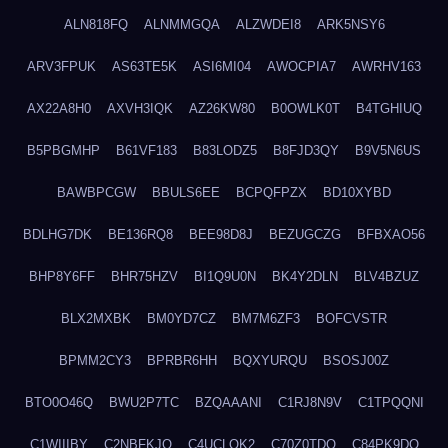
ALN818FQ
ALNMMGQA
ALZWDEI8
ARK5NSY6
ARV3FPUK
AS63TE5K
ASI6MI04
AWOCPIA7
AWRHV163
AX22A8H0
AXVH3IQK
AZ26KW80
B0OWLK0T
B4TGHIUQ
B5PBGMHP
B61VF183
B83LODZ5
B8FJD3QY
B9V5N6US
BAWBPCGW
BBULS6EE
BCPQFPZX
BD10XYBD
BDLHG7DK
BE136RQ8
BEE98D8J
BEZUGCZG
BFBXAO56
BHP8Y6FF
BHR75HZV
BI1Q9U0N
BK4Y2DLN
BLV4BZUZ
BLX2MXBK
BM0YD7CZ
BM7M6ZF3
BOFCVSTR
BPMM2CY3
BPRBR6HH
BQXYURQU
BSOSJ00Z
BTO0O46Q
BWU2P7TC
BZQAAANI
C1RJ8N9V
C1TPQQNI
C1WIIIBY
C2NBFKJQ
C4UCLQK2
C70Z0TDQ
C84PK9DO