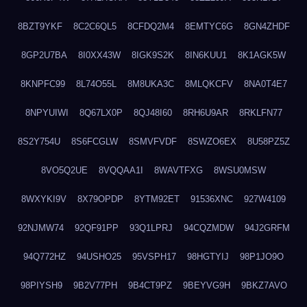
8BZT9YKF
8C2C6QL5
8CFDQ2M4
8EMTYC6G
8GN4ZHDF
8GP2U7BA
8I0XX43W
8IGK9S2K
8IN6KUU1
8K1AGK5W
8KNPFC99
8L74O55L
8M8UKA3C
8MLQKCFV
8NA0T4E7
8NPYUIWI
8Q67LX0P
8QJ48I60
8RH6U9AR
8RKLFN77
8S2Y754U
8S6FCGLW
8SMVFVDF
8SWZO6EX
8U58PZ5Z
8VO5Q2UE
8VQQAA1I
8WAVTFXG
8WSU0MSW
8WXYKI9V
8X79OPDP
8YTM92ET
91536XNC
927W4109
92NJMW74
92QF91PP
93Q1LPRJ
94CQZMDW
94J2GRFM
94Q772HZ
94USHO25
95VSPH17
98HGTYIJ
98P1JO9O
98PIYSH9
9B2V77PH
9B4CT9PZ
9BEYVG9H
9BKZ7AVO