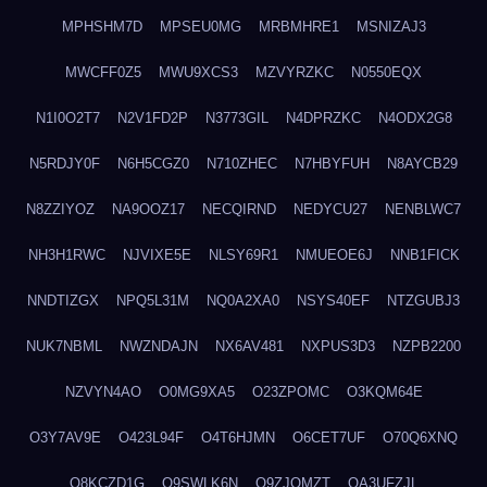
MPHSHM7D
MPSEU0MG
MRBMHRE1
MSNIZAJ3
MWCFF0Z5
MWU9XCS3
MZVYRZKC
N0550EQX
N1I0O2T7
N2V1FD2P
N3773GIL
N4DPRZKC
N4ODX2G8
N5RDJY0F
N6H5CGZ0
N710ZHEC
N7HBYFUH
N8AYCB29
N8ZZIYOZ
NA9OOZ17
NECQIRND
NEDYCU27
NENBLWC7
NH3H1RWC
NJVIXE5E
NLSY69R1
NMUEOE6J
NNB1FICK
NNDTIZGX
NPQ5L31M
NQ0A2XA0
NSYS40EF
NTZGUBJ3
NUK7NBML
NWZNDAJN
NX6AV481
NXPUS3D3
NZPB2200
NZVYN4AO
O0MG9XA5
O23ZPOMC
O3KQM64E
O3Y7AV9E
O423L94F
O4T6HJMN
O6CET7UF
O70Q6XNQ
O8KCZD1G
O9SWLK6N
O9ZJOMZT
OA3UFZJL