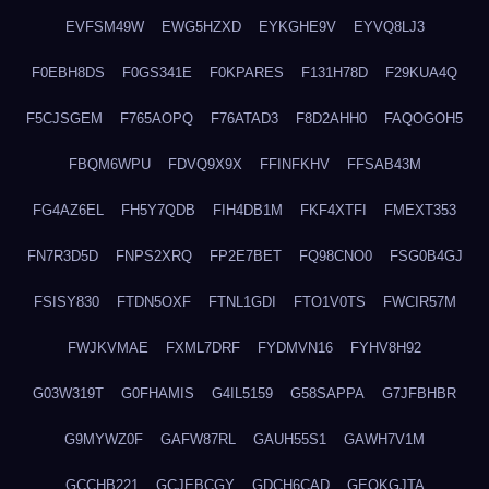
EVFSM49W
EWG5HZXD
EYKGHE9V
EYVQ8LJ3
F0EBH8DS
F0GS341E
F0KPARES
F131H78D
F29KUA4Q
F5CJSGEM
F765AOPQ
F76ATAD3
F8D2AHH0
FAQOGOH5
FBQM6WPU
FDVQ9X9X
FFINFKHV
FFSAB43M
FG4AZ6EL
FH5Y7QDB
FIH4DB1M
FKF4XTFI
FMEXT353
FN7R3D5D
FNPS2XRQ
FP2E7BET
FQ98CNO0
FSG0B4GJ
FSISY830
FTDN5OXF
FTNL1GDI
FTO1V0TS
FWCIR57M
FWJKVMAE
FXML7DRF
FYDMVN16
FYHV8H92
G03W319T
G0FHAMIS
G4IL5159
G58SAPPA
G7JFBHBR
G9MYWZ0F
GAFW87RL
GAUH55S1
GAWH7V1M
GCCHB221
GCJEBCGY
GDCH6CAD
GEOKGJTA