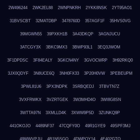
2W496244
2WK2EL88
2WNPNKRH
2YKK8NSK
2YT95AO1
31BVSCBT
32MATDBP
3478760D
357AGF1F
35HVS0VG
39MGWN55
39PXKH1B
3A43DKQP
3AGNJUCU
3ATCGY3X
3BKC9MX3
3BWP93L1
3EQ3JWOM
3F1DPDSC
3F84EALY
3GKCN4NY
3GVOCWRP
3H92RKQ0
3JX0QDYF
3N8UCE6Q
3NH0FX33
3P20H0VW
3PEBEUPM
3PWL81U6
3PX3NDPK
3SRBQEDJ
3TBVTN7Z
3VXFRWKX
3VZRTGEK
3W3MHD4O
3WI8G8SN
3WTTA97N
3XMLLD4K
3XWW9P5D
3ZUNKQ9P
441OKOJO
4489NF37
47CQFY0O
49R1GYE9
49SPF3MJ
49WWVPJU
4B1N5SGO
4DWPQY14
4E402GTO