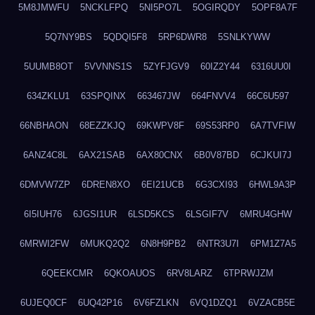
5M8JMWFU
5NCKLFPQ
5NI5PO7L
5OGIRQDY
5OPF8A7F
5Q7NY9BS
5QDQI5F8
5RP6DWR8
5SNLKYWW
5UUMB8OT
5VVNNS1S
5ZYFJGV9
60IZ2Y44
6316UU0I
634ZKLU1
63SPQINX
663467JW
664FNVV4
66C6U597
66NBHAON
68EZZKJQ
69KWPV8F
69S53RP0
6A7TVFIW
6ANZ4C8L
6AX21SAB
6AX80CNX
6B0V87BD
6CJKUI7J
6DMVW7ZP
6DREN8XO
6EI21UCB
6G3CXI93
6HWL9A3P
6I5IUH76
6JGSI1UR
6LSD5KCS
6LSGIF7V
6MRU4GHW
6MRWI2FW
6MUKQ2Q2
6N8H9PB2
6NTR3U7I
6PM1Z7A5
6QEEKCMR
6QKOAUOS
6RV8LARZ
6TPRWJZM
6UJEQ0CF
6UQ42P16
6V6FZLKN
6VQ1DZQ1
6VZACB5E