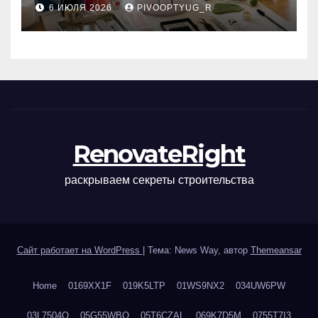
6 ИЮЛЯ 2026
PIVOOPTYUG_R
маникюра, депиляции,
наращивания ресниц и
ухода
RenovateRight
раскрываем секреты строительства
Сайт работает на WordPress
|
Тема: News Way, автор
Themeansar
Home
0169XX1F
019K5LTP
01WS9NX2
034UW6PW
03L7504Q
05G55WBQ
05T6CZAL
069K7D5M
0755T7I3