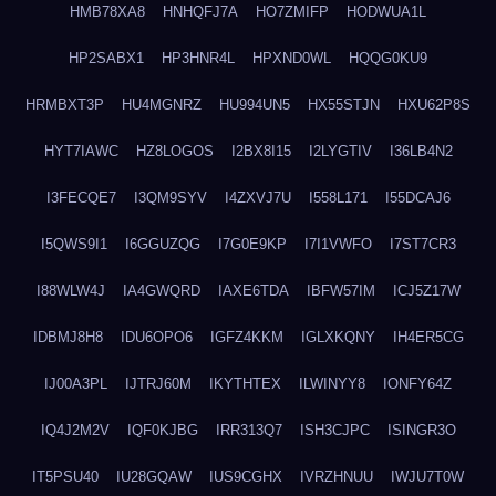
HMB78XA8
HNHQFJ7A
HO7ZMIFP
HODWUA1L
HP2SABX1
HP3HNR4L
HPXND0WL
HQQG0KU9
HRMBXT3P
HU4MGNRZ
HU994UN5
HX55STJN
HXU62P8S
HYT7IAWC
HZ8LOGOS
I2BX8I15
I2LYGTIV
I36LB4N2
I3FECQE7
I3QM9SYV
I4ZXVJ7U
I558L171
I55DCAJ6
I5QWS9I1
I6GGUZQG
I7G0E9KP
I7I1VWFO
I7ST7CR3
I88WLW4J
IA4GWQRD
IAXE6TDA
IBFW57IM
ICJ5Z17W
IDBMJ8H8
IDU6OPO6
IGFZ4KKM
IGLXKQNY
IH4ER5CG
IJ00A3PL
IJTRJ60M
IKYTHTEX
ILWINYY8
IONFY64Z
IQ4J2M2V
IQF0KJBG
IRR313Q7
ISH3CJPC
ISINGR3O
IT5PSU40
IU28GQAW
IUS9CGHX
IVRZHNUU
IWJU7T0W