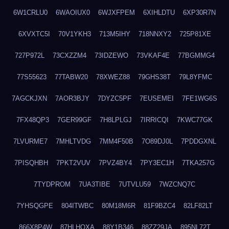
6W1CRLU0
6WAOIUX0
6WJXFPEM
6XIHLDTU
6XP30R7N
6XVXTC5I
70V1YKH3
713M5IHY
718NNXY2
725P81XE
727P972L
73CXZZM4
73IDZEWO
73VKAF4E
77BGMMG4
77S55623
77TABW20
78XWEZ88
79GHS38T
79L8YFMC
7AGCKJXN
7AOR3BJY
7DYZC5PF
7EUSEMEI
7FE1WG6S
7FX48QP3
7GER99GF
7H8LPLGJ
7IRRICQI
7KWC77GK
7LVURME7
7MHLTVDG
7MM4F50B
7O89DJ0L
7PDDGXNL
7PISQHBH
7PKT2VUV
7PVZ4BY4
7PY3EC1H
7TKA257G
7TYDPROM
7UA3TIBE
7UTVLU59
7WZCNQ7C
7YHSQGPE
804ITWBC
80M18M6R
81F9BZC4
82LF82LT
866X8P4W
87HLHOXA
88Y1B346
88ZZ29JA
895NL72T