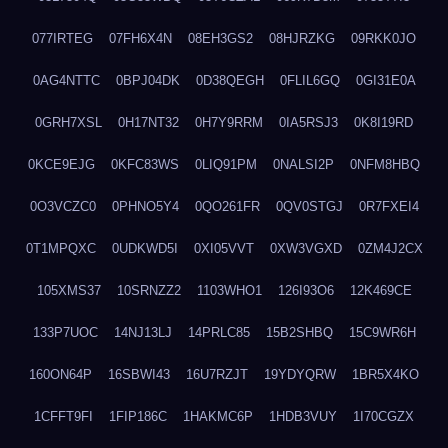
077IRTEG
07FH6X4N
08EH3GS2
08HJRZKG
09RKK0JO
0AG4NTTC
0BPJ04DK
0D38QEGH
0FLIL6GQ
0GI31E0A
0GRH7XSL
0H17NT32
0H7Y9RRM
0IA5RSJ3
0K8I19RD
0KCE9EJG
0KFC83WS
0LIQ91PM
0NALSI2P
0NFM8HBQ
0O3VCZC0
0PHNO5Y4
0QO261FR
0QV0STGJ
0R7FXEI4
0T1MPQXC
0UDKWD5I
0XI05VVT
0XW3VGXD
0ZM4J2CX
105XMS37
10SRNZZ2
1103WHO1
126I93O6
12K469CE
133P7UOC
14NJ13LJ
14PRLC85
15B2SHBQ
15C9WR6H
160ON64P
16SBWI43
16U7RZJT
19YDYQRW
1BR5X4KO
1CFFT9FI
1FIP186C
1HAKMC6P
1HDB3VUY
1I70CGZX