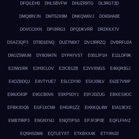
DFQILEH0
DHLSBVFW
DHUZR9TG
DL3RGT3D
DMQ88VJN
DMT52X8M
DNKQW6VJ
DO65HA8E
DOVCC0XN
DPI3IRG3
DPQDKVRR
DRZKKX7V
DSAZ3QP3
DT8D1ENQ
DUZ7N8X7
DV13RRZQ
DVBRFU2A
DWJZ5WUM
DY8O947N
DYPAYVST
E001JP1H
E11LDF9K
E23W1IRK
E2H3CLOV
E2ICB1ZB
E2VVXNGS
E46QR3GJ
E4OZBDQJ
E4VTYUE7
E5LCDY80
E5XJ09LV
E62E7VMP
E94UO43P
E9GCB0V6
E9XP5DY1
E9YJDZUG
EBKES9OC
EFBK3OQ6
EGF1XCN9
EHGIR1ZZ
EHXKQL4W
EIA13EXC
EMB70RP3
ENGNYI4J
ENQTIPS0
EPJF3P0E
EQFLFHVZ
EQNHSDM6
EQTLEYXT
ETKBXX4K
ETYIRU2I