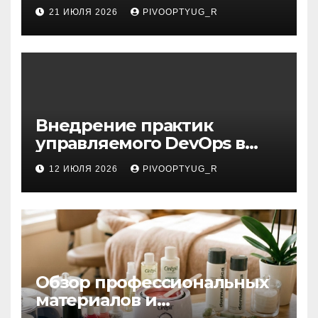
21 ИЮЛЯ 2026
PIVOOPTYUG_R
Внедрение практик
управляемого DevOps в
корпоративную ИТ-
12 ИЮЛЯ 2026
PIVOOPTYUG_R
инфраструктуру
Обзор профессиональных
материалов и
инструментов для