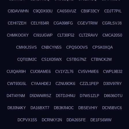
C8DAVWHN
C9QDX93U
CA6S6VUZ
CB9F33CY
CDJT7PIL
CEHI7ZEH
CELY834R
CGA098FG
CGEVTRIW
CGRLSVJ8
CHMKOOXY
CI91UGWP
CLT30F52
CLTZRAVV
CMCA20S0
CMHXJSVS
CNBCYN5S
CPQSOOVS
CPSK0XQA
CQT03M2C
CS1XD5WX
CSTBG7NZ
CTBNCK2W
CUIQAR9H
CUO8AME6
CV1YZL76
CV5VHWE6
CWPL9B32
CWT93G5L
CYAAHDEJ
CZNU9OK6
CZZL1PEP
D30V97RY
D4TI4YNM
D5DWWRSZ
D5TDJHNU
D7WS1ZLP
D8636OTU
D8J0N4KY
DA16BXT7
DB3KR4OC
DBSEVHIY
DCN5BVC6
DCPVX15S
DCRNKY2N
DDA26SFE
DE1FS6WW