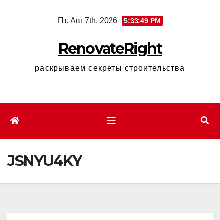
Перейти
Пт. Авг 7th, 2026
5:33:50 PM
к
содержимому
RenovateRight
раскрываем секреты строительства
JSNYU4KY