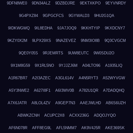
9DFN8WE0
9DN34ALZ
9DZBDJRE
9EKTXKPO
9EYVNRDY
9G4PXZ84
9GPGCFCS
9GYWALD3
9HU2G1QA
9IDKWGWQ
9IL8EDHA
9JA7JOQ9
9KKHTYIP
9KXDCNY7
9KZY0X2M
9LPX29XS
9NAZEVEZ
9NM3IO8B
9Q3CVGCM
9QE0Y05S
9RJEMRTS
9UW8EUTC
9W0SDU2O
9X1M8G59
9X1RL5NO
9YJJZJ6M
A04LTO96
A1935LIQ
A1R67BR7
A2I3AZEC
A3GL614V
A4N5RYT3
A52WYVGW
A5Y3NWE2
A627I8F1
A6I3WV0B
A782U1QR
A7DADQHQ
A7X6JATR
A8LOL4ZV
A9GEP7N3
AAEJWLHD
AB6S6UZH
ABWKZCNH
ACUPC2X8
ACXX236G
ADQOJYQO
AF6N078R
AFF8EG9L
AFL5NMM7
AK9V4J5R
AKE369SK