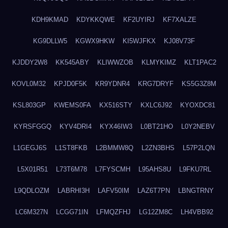
KDH9KMAD
KDYKKQWE
KF2UYIRJ
KF7XALZE
KG9DLLW5
KGWX9HKW
KI5WJFKX
KJ08V73F
KJDDY2W8
KK545ABY
KLIWWZOB
KLMYKIMZ
KLT1PAC2
KOVL0M32
KPJD0F5K
KR9YDNR4
KRG7DRYF
KS5G3Z8M
KSL803GP
KWEMS0FA
KX516STY
KXLC6J92
KYOXDC81
KYRSFGGQ
KYV4DRI4
KYX46IW3
L0BT21HO
L0Y2NEBV
L1GEGJ6S
L1ST8FKB
L2BMMW8Q
L2ZN3BHS
L57P2LQN
L5X01R51
L73T6M78
L7FYSCMH
L95AHS8U
L9FKU7RL
L9QDLOZM
LABRHI3H
LAFV50IM
LAZ6T7PN
LBNGTRNY
LC6M327N
LCGG71IN
LFMQZFHJ
LG12ZM8C
LH4VBB92