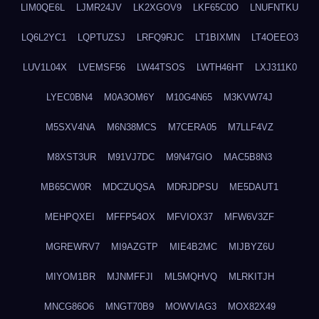
LIM0QE6L
LJMR24JV
LK2XGOV9
LKF65C0O
LNUFNTKU
LQ6L2YC1
LQPTUZSJ
LRFQ9RJC
LT1BIXMN
LT4OEEO3
LUV1L04X
LVEMSF56
LW44TSOS
LWTH46HT
LXJ311K0
LYEC0BN4
M0A3OM6Y
M10G4N65
M3KVW74J
M5SXV4NA
M6N38MCS
M7CERA05
M7LLF4VZ
M8XST3UR
M91VJ7DC
M9N47GIO
MAC5B8N3
MB65CW0R
MDCZUQSA
MDRJDPSU
ME5DAUT1
MEHPQXEI
MFFP54OX
MFVIOX37
MFW6V3ZF
MGREWRV7
MI9AZGTP
MIE4B2MC
MIJBYZ6U
MIYOM1BR
MJNMFFJI
ML5MQHVQ
MLRKITJH
MNCG86O6
MNGT70B9
MOWVIAG3
MOX82X49