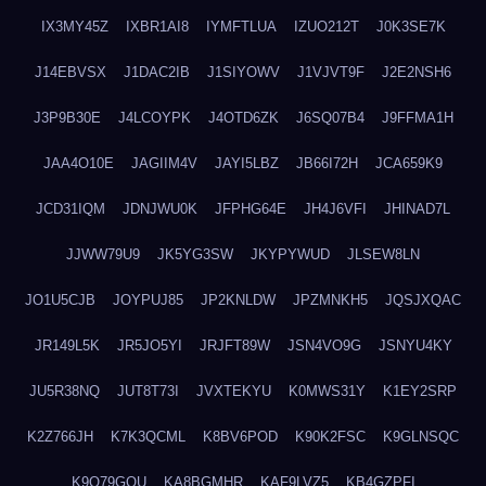
IX3MY45Z
IXBR1AI8
IYMFTLUA
IZUO212T
J0K3SE7K
J14EBVSX
J1DAC2IB
J1SIYOWV
J1VJVT9F
J2E2NSH6
J3P9B30E
J4LCOYPK
J4OTD6ZK
J6SQ07B4
J9FFMA1H
JAA4O10E
JAGIIM4V
JAYI5LBZ
JB66I72H
JCA659K9
JCD31IQM
JDNJWU0K
JFPHG64E
JH4J6VFI
JHINAD7L
JJWW79U9
JK5YG3SW
JKYPYWUD
JLSEW8LN
JO1U5CJB
JOYPUJ85
JP2KNLDW
JPZMNKH5
JQSJXQAC
JR149L5K
JR5JO5YI
JRJFT89W
JSN4VO9G
JSNYU4KY
JU5R38NQ
JUT8T73I
JVXTEKYU
K0MWS31Y
K1EY2SRP
K2Z766JH
K7K3QCML
K8BV6POD
K90K2FSC
K9GLNSQC
K9Q79GQU
KA8BGMHR
KAF9LVZ5
KB4GZPFI