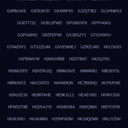
GHRMJAIE
GIEB3AYD
GIUW9P4S
GJ2QT3B2
GLOHNMS3
GO6TTT2C
GOB12PWD
GPOM5SP9
GPPF40AS
GQPGMHI2
GRZFEPN5
GSJBGZY1
GT3JXWVU
GTN4ZHY2
GTS2ZE4M
GXVEWHEJ
GZRZC405
H0YZ42IO
H1PBMAYM
H2MASRBB
H2OITBAT
H4ZIQ7DS
H55MU2PD
H5XERU2Q
H89M16VE
H906R061
H9E6DY5L
H9R8JKFZ
HACGF072
HAHNDK85
HC7B50HQ
HCPKPHIE
HDNJ1E18
HE8RTAHE
HE9K1CL2
HEAEV8I2
HF86Y2G8
HFWS2T9B
HGDS4JYE
HGNI8JBA
HI92Q96N
HIEPC07W
HIGK3XKI
HIUAH86N
HJDHPW3M
HK1NQOM8
HKLIYZNV