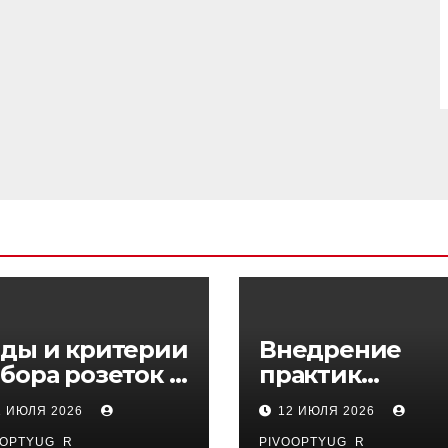
ды и критерии
Внедрение
бора розеток и
практик
ключателей
управляемого
1 ИЮЛЯ 2026
12 ИЮЛЯ 2026
DevOps в
OOPTYUG_R
PIVOOPTYUG_R