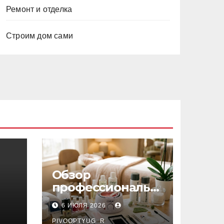
Ремонт и отделка
Строим дом сами
Обзор
профессиональн
ых материалов и
6 ИЮЛЯ 2026
инструментов
PIVOOPTYUG_R