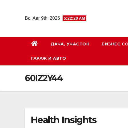
Перейти
к
Вс. Авг 9th, 2026
5:22:21 AM
содержимому
ДАЧА, УЧАСТОК
БИЗНЕС С
ГАРАЖ И АВТО
60IZ2Y44
Health Insights