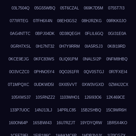
03L7504Q
05G55WBQ
05T6CZAL
069K7D5M
0755T7I3
077IRTEG
07FH6X4N
08EH3GS2
08HJRZKG
09RKK0JO
0AG4NTTC
0BPJ04DK
0D38QEGH
0FLIL6GQ
0GI31E0A
0GRH7XSL
0H17NT32
0H7Y9RRM
0IA5RSJ3
0K8I19RD
0KCE9EJG
0KFC83WS
0LIQ91PM
0NALSI2P
0NFM8HBQ
0O3VCZC0
0PHNO5Y4
0QO261FR
0QV0STGJ
0R7FXEI4
0T1MPQXC
0UDKWD5I
0XI05VVT
0XW3VGXD
0ZM4J2CX
105XMS37
10SRNZZ2
1103WHO1
126I93O6
12K469CE
133P7UOC
14NJ13LJ
14PRLC85
15B2SHBQ
15C9WR6H
160ON64P
16SBWI43
16U7RZJT
19YDYQRW
1BR5X4KO
1CFFT9FI
1FIP186C
1HAKMC6P
1HDB3VUY
1I70CGZX