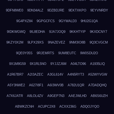
9DFN8WE0
9DN34ALZ
9DZBDJRE
9EKTXKPO
9EYVNRDY
9G4PXZ84
9GPGCFCS
9GYWALD3
9HU2G1QA
9IDKWGWQ
9IL8EDHA
9JA7JOQ9
9KKHTYIP
9KXDCNY7
9KZY0X2M
9LPX29XS
9NAZEVEZ
9NM3IO8B
9Q3CVGCM
9QE0Y05S
9RJEMRTS
9UW8EUTC
9W0SDU2O
9X1M8G59
9X1RL5NO
9YJJZJ6M
A04LTO96
A1935LIQ
A1R67BR7
A2I3AZEC
A3GL614V
A4N5RYT3
A52WYVGW
A5Y3NWE2
A627I8F1
A6I3WV0B
A782U1QR
A7DADQHQ
A7X6JATR
A8LOL4ZV
A9GEP7N3
AAEJWLHD
AB6S6UZH
ABWKZCNH
ACUPC2X8
ACXX236G
ADQOJYQO