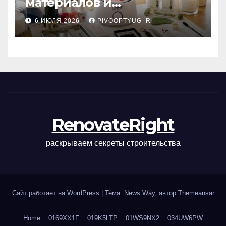
материалов и
инструментов для
6 ИЮЛЯ 2026
PIVOOPTYUG_R
маникюра, депиляции,
наращивания ресниц и
ухода
RenovateRight
раскрываем секреты строительства
Сайт работает на WordPress
|
Тема: News Way, автор
Themeansar
Home
0169XX1F
019K5LTP
01WS9NX2
034UW6PW