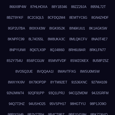
866X8P4W
87HLHOXA
88Y1B346
88ZZ29JA
895NL72T
8BZT9YKF
8C2C6QL5
8CFDQ2M4
8EMTYC6G
8GN4ZHDF
8GP2U7BA
8I0XX43W
8IGK9S2K
8IN6KUU1
8K1AGK5W
8KNPFC99
8L74O55L
8M8UKA3C
8MLQKCFV
8NA0T4E7
8NPYUIWI
8Q67LX0P
8QJ48I60
8RH6U9AR
8RKLFN77
8S2Y754U
8S6FCGLW
8SMVFVDF
8SWZO6EX
8U58PZ5Z
8VO5Q2UE
8VQQAA1I
8WAVTFXG
8WSU0MSW
8WXYKI9V
8X79OPDP
8YTM92ET
91536XNC
927W4109
92NJMW74
92QF91PP
93Q1LPRJ
94CQZMDW
94J2GRFM
94Q772HZ
94USHO25
95VSPH17
98HGTYIJ
98P1JO9O
98PIYSH9
9B2V77PH
9B4CT9PZ
9BEYVG9H
9BKZ7AVO