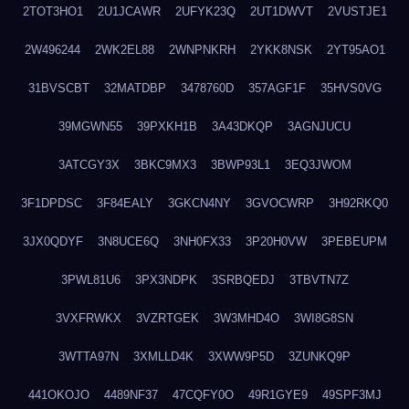
2TOT3HO1
2U1JCAWR
2UFYK23Q
2UT1DWVT
2VUSTJE1
2W496244
2WK2EL88
2WNPNKRH
2YKK8NSK
2YT95AO1
31BVSCBT
32MATDBP
3478760D
357AGF1F
35HVS0VG
39MGWN55
39PXKH1B
3A43DKQP
3AGNJUCU
3ATCGY3X
3BKC9MX3
3BWP93L1
3EQ3JWOM
3F1DPDSC
3F84EALY
3GKCN4NY
3GVOCWRP
3H92RKQ0
3JX0QDYF
3N8UCE6Q
3NH0FX33
3P20H0VW
3PEBEUPM
3PWL81U6
3PX3NDPK
3SRBQEDJ
3TBVTN7Z
3VXFRWKX
3VZRTGEK
3W3MHD4O
3WI8G8SN
3WTTA97N
3XMLLD4K
3XWW9P5D
3ZUNKQ9P
441OKOJO
4489NF37
47CQFY0O
49R1GYE9
49SPF3MJ