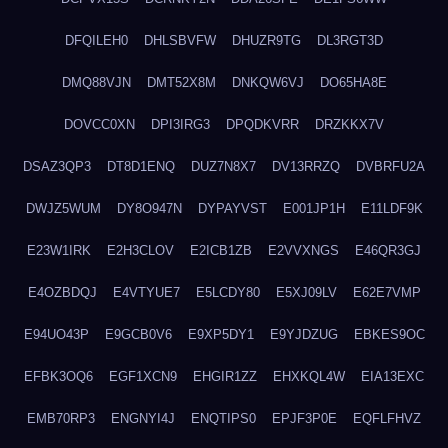
DFQILEH0
DHLSBVFW
DHUZR9TG
DL3RGT3D
DMQ88VJN
DMT52X8M
DNKQW6VJ
DO65HA8E
DOVCC0XN
DPI3IRG3
DPQDKVRR
DRZKKX7V
DSAZ3QP3
DT8D1ENQ
DUZ7N8X7
DV13RRZQ
DVBRFU2A
DWJZ5WUM
DY8O947N
DYPAYVST
E001JP1H
E11LDF9K
E23W1IRK
E2H3CLOV
E2ICB1ZB
E2VVXNGS
E46QR3GJ
E4OZBDQJ
E4VTYUE7
E5LCDY80
E5XJ09LV
E62E7VMP
E94UO43P
E9GCB0V6
E9XP5DY1
E9YJDZUG
EBKES9OC
EFBK3OQ6
EGF1XCN9
EHGIR1ZZ
EHXKQL4W
EIA13EXC
EMB70RP3
ENGNYI4J
ENQTIPS0
EPJF3P0E
EQFLFHVZ