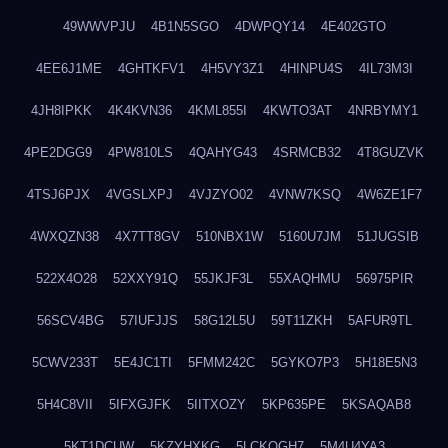
49WWVPJU
4B1N5SGO
4DWPQY14
4E402GTO
4EE6J1ME
4GHTKFV1
4H5VY3Z1
4HINPU4S
4IL73M3I
4JH8IPKK
4K4KVN36
4KML855I
4KWTO3AT
4NRBYMY1
4PE2DGG9
4PW810LS
4QAHYG43
4SRMCB32
4T8GUZVK
4TSJ6PJX
4VGSLXPJ
4VJZYO02
4VNW7KSQ
4W6ZE1F7
4WXQZN38
4X7TT8GV
510NBX1W
5160U7JM
51JUGSIB
522X4O28
52XXY91Q
55JKJF3L
55XAQHMU
56975PIR
56SCV4BG
57IUFJJS
58G12L5U
59T11ZKH
5AFUR9TL
5CWV233T
5E4JC1TI
5FMM242C
5GYKO7P3
5H18E5N3
5H4C8VII
5IFXGJFK
5IITXOZY
5KP635PE
5KSAQAB8
5KT1DCUW
5KZYHXKG
5LCKQGH7
5M4U4YA3