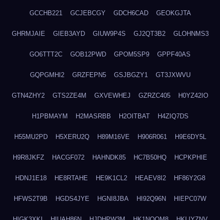
GCCHB221
GCJEBCGY
GDCH6CAD
GEOKGJTA
GHRMJAIE
GIEB3AYD
GIUW9P4S
GJ2QT3B2
GLOHNMS3
GO6TTT2C
GOB12PWD
GPOM5SP9
GPPF40AS
GQPGMHI2
GRZFEPN5
GSJBGZY1
GT3JXWVU
GTN4ZHY2
GTS2ZE4M
GXVEWHEJ
GZRZC405
H0YZ42IO
H1PBMAYM
H2MASRBB
H2OITBAT
H4ZIQ7DS
H55MU2PD
H5XERU2Q
H89M16VE
H906R061
H9E6DY5L
H9R8JKFZ
HACGF072
HAHNDK85
HC7B50HQ
HCPKPHIE
HDNJ1E18
HE8RTAHE
HE9K1CL2
HEAEV8I2
HF86Y2G8
HFWS2T9B
HGDS4JYE
HGNI8JBA
HI92Q96N
HIEPC07W
HIGK3XKI
HIUAH86N
HJDHPW3M
HK1NQOM8
HKLIYZNV