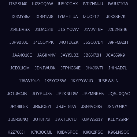
IT5PSU40
IU28GQAW
IUS9CGHX
IVRZHNUU
IWJU7T0W
IX3MY45Z
IXBR1AI8
IYMFTLUA
IZUO212T
J0K3SE7K
J14EBVSX
J1DAC2IB
J1SIYOWV
J1VJVT9F
J2E2NSH6
J3P9B30E
J4LCOYPK
J4OTD6ZK
J6SQ07B4
J9FFMA1H
JAA4O10E
JAGIIM4V
JAYI5LBZ
JB66I72H
JCA659K9
JCD31IQM
JDNJWU0K
JFPHG64E
JH4J6VFI
JHINAD7L
JJWW79U9
JK5YG3SW
JKYPYWUD
JLSEW8LN
JO1U5CJB
JOYPUJ85
JP2KNLDW
JPZMNKH5
JQSJXQAC
JR149L5K
JR5JO5YI
JRJFT89W
JSN4VO9G
JSNYU4KY
JU5R38NQ
JUT8T73I
JVXTEKYU
K0MWS31Y
K1EY2SRP
K2Z766JH
K7K3QCML
K8BV6POD
K90K2FSC
K9GLNSQC