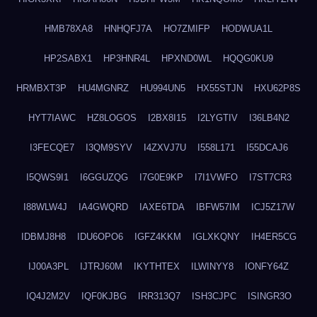
HMB78XA8
HNHQFJ7A
HO7ZMIFP
HODWUA1L
HP2SABX1
HP3HNR4L
HPXND0WL
HQQG0KU9
HRMBXT3P
HU4MGNRZ
HU994UN5
HX55STJN
HXU62P8S
HYT7IAWC
HZ8LOGOS
I2BX8I15
I2LYGTIV
I36LB4N2
I3FECQE7
I3QM9SYV
I4ZXVJ7U
I558L171
I55DCAJ6
I5QWS9I1
I6GGUZQG
I7G0E9KP
I7I1VWFO
I7ST7CR3
I88WLW4J
IA4GWQRD
IAXE6TDA
IBFW57IM
ICJ5Z17W
IDBMJ8H8
IDU6OPO6
IGFZ4KKM
IGLXKQNY
IH4ER5CG
IJ00A3PL
IJTRJ60M
IKYTHTEX
ILWINYY8
IONFY64Z
IQ4J2M2V
IQF0KJBG
IRR313Q7
ISH3CJPC
ISINGR3O