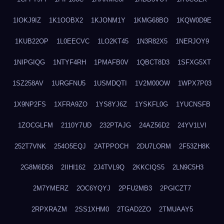
1IOKJ9IZ
1K1OOBX2
1KJONM1Y
1KMG68BO
1KQW0D9E
1KUB22OP
1L0EECVC
1LO2KT45
1N3R82X5
1NERJOY9
1NIPGIQG
1NTYF4RH
1PMAFB0V
1QBCT8D3
1SFXG5XT
1SZ258AV
1URGFNU5
1USMDQTI
1V2M00OW
1WPX7P03
1X9NP2FS
1XFRA9ZO
1YS8YJ6Z
1YSKFL0G
1YUCNSFB
1ZOCGLFM
2110Y7UD
232PTAJG
24AZ56D2
24YV1LVI
252T7VNK
254O5EQJ
2ATPPOCH
2DU7LORM
2F53ZH8K
2G8M6D58
2IIHI162
2J4TVL9Q
2KKCIQS5
2LN9C5H3
2M7YMERZ
2OC6YQYJ
2PFU2MB3
2PGICZT7
2RPXRAZM
2SS1XHM0
2TGAD2ZO
2TMUAAY5