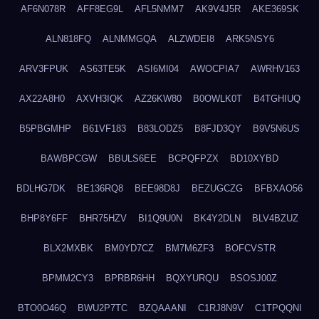
AF6N078R
AFF8EG9L
AFL5NMM7
AK9V4J5R
AKE369SK
ALN818FQ
ALNMMGQA
ALZWDEI8
ARK5NSY6
ARV3FPUK
AS63TE5K
ASI6MI04
AWOCPIA7
AWRHV163
AX22A8H0
AXVH3IQK
AZ26KW80
B0OWLK0T
B4TGHIUQ
B5PBGMHP
B61VF183
B83LODZ5
B8FJD3QY
B9V5N6US
BAWBPCGW
BBULS6EE
BCPQFPZX
BD10XYBD
BDLHG7DK
BE136RQ8
BEE98D8J
BEZUGCZG
BFBXAO56
BHP8Y6FF
BHR75HZV
BI1Q9U0N
BK4Y2DLN
BLV4BZUZ
BLX2MXBK
BM0YD7CZ
BM7M6ZF3
BOFCVSTR
BPMM2CY3
BPRBR6HH
BQXYURQU
BSOSJ00Z
BTO0O46Q
BWU2P7TC
BZQAAANI
C1RJ8N9V
C1TPQQNI