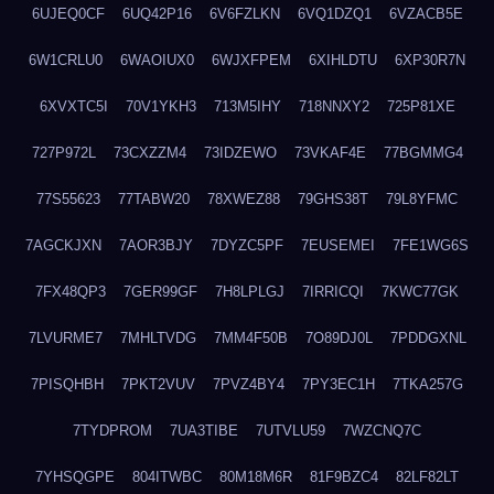
6UJEQ0CF
6UQ42P16
6V6FZLKN
6VQ1DZQ1
6VZACB5E
6W1CRLU0
6WAOIUX0
6WJXFPEM
6XIHLDTU
6XP30R7N
6XVXTC5I
70V1YKH3
713M5IHY
718NNXY2
725P81XE
727P972L
73CXZZM4
73IDZEWO
73VKAF4E
77BGMMG4
77S55623
77TABW20
78XWEZ88
79GHS38T
79L8YFMC
7AGCKJXN
7AOR3BJY
7DYZC5PF
7EUSEMEI
7FE1WG6S
7FX48QP3
7GER99GF
7H8LPLGJ
7IRRICQI
7KWC77GK
7LVURME7
7MHLTVDG
7MM4F50B
7O89DJ0L
7PDDGXNL
7PISQHBH
7PKT2VUV
7PVZ4BY4
7PY3EC1H
7TKA257G
7TYDPROM
7UA3TIBE
7UTVLU59
7WZCNQ7C
7YHSQGPE
804ITWBC
80M18M6R
81F9BZC4
82LF82LT