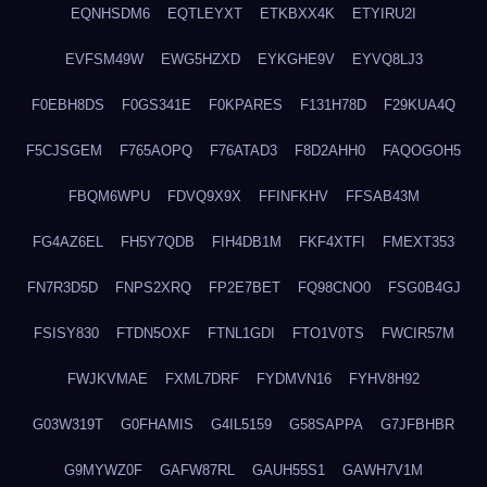
EQNHSDM6
EQTLEYXT
ETKBXX4K
ETYIRU2I
EVFSM49W
EWG5HZXD
EYKGHE9V
EYVQ8LJ3
F0EBH8DS
F0GS341E
F0KPARES
F131H78D
F29KUA4Q
F5CJSGEM
F765AOPQ
F76ATAD3
F8D2AHH0
FAQOGOH5
FBQM6WPU
FDVQ9X9X
FFINFKHV
FFSAB43M
FG4AZ6EL
FH5Y7QDB
FIH4DB1M
FKF4XTFI
FMEXT353
FN7R3D5D
FNPS2XRQ
FP2E7BET
FQ98CNO0
FSG0B4GJ
FSISY830
FTDN5OXF
FTNL1GDI
FTO1V0TS
FWCIR57M
FWJKVMAE
FXML7DRF
FYDMVN16
FYHV8H92
G03W319T
G0FHAMIS
G4IL5159
G58SAPPA
G7JFBHBR
G9MYWZ0F
GAFW87RL
GAUH55S1
GAWH7V1M