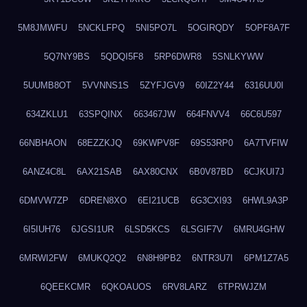
5M8JMWFU
5NCKLFPQ
5NI5PO7L
5OGIRQDY
5OPF8A7F
5Q7NY9BS
5QDQI5F8
5RP6DWR8
5SNLKYWW
5UUMB8OT
5VVNNS1S
5ZYFJGV9
60IZ2Y44
6316UU0I
634ZKLU1
63SPQINX
663467JW
664FNVV4
66C6U597
66NBHAON
68EZZKJQ
69KWPV8F
69S53RP0
6A7TVFIW
6ANZ4C8L
6AX21SAB
6AX80CNX
6B0V87BD
6CJKUI7J
6DMVW7ZP
6DREN8XO
6EI21UCB
6G3CXI93
6HWL9A3P
6I5IUH76
6JGSI1UR
6LSD5KCS
6LSGIF7V
6MRU4GHW
6MRWI2FW
6MUKQ2Q2
6N8H9PB2
6NTR3U7I
6PM1Z7A5
6QEEKCMR
6QKOAUOS
6RV8LARZ
6TPRWJZM