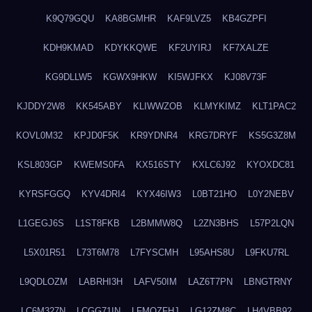
K9Q79GQU
KA8BGMHR
KAF9LVZ5
KB4GZPFI
KDH9KMAD
KDYKKQWE
KF2UYIRJ
KF7XALZE
KG9DLLW5
KGWX9HKW
KI5WJFKX
KJ08V73F
KJDDY2W8
KK545ABY
KLIWWZOB
KLMYKIMZ
KLT1PAC2
KOVL0M32
KPJD0F5K
KR9YDNR4
KRG7DRYF
KS5G3Z8M
KSL803GP
KWEMS0FA
KX516STY
KXLC6J92
KYOXDC81
KYRSFGGQ
KYV4DRI4
KYX46IW3
L0BT21HO
L0Y2NEBV
L1GEGJ6S
L1ST8FKB
L2BMMW8Q
L2ZN3BHS
L57P2LQN
L5X01R51
L73T6M78
L7FYSCMH
L95AHS8U
L9FKU7RL
L9QDLOZM
LABRHI3H
LAFV50IM
LAZ6T7PN
LBNGTRNY
LC6M327N
LCGG71IN
LFMQZFHJ
LG12ZM8C
LH4VBB92