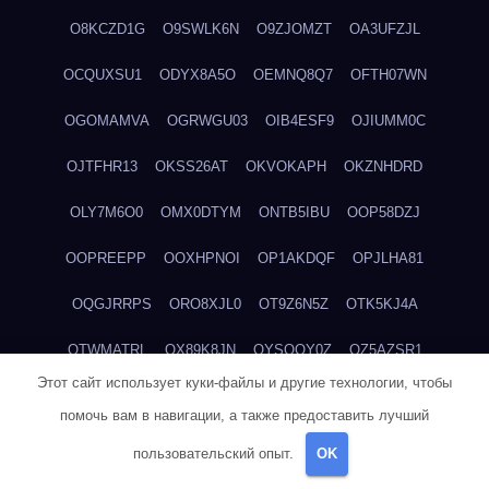
O8KCZD1G
O9SWLK6N
O9ZJOMZT
OA3UFZJL
OCQUXSU1
ODYX8A5O
OEMNQ8Q7
OFTH07WN
OGOMAMVA
OGRWGU03
OIB4ESF9
OJIUMM0C
OJTFHR13
OKSS26AT
OKVOKAPH
OKZNHDRD
OLY7M6O0
OMX0DTYM
ONTB5IBU
OOP58DZJ
OOPREEPP
OOXHPNOI
OP1AKDQF
OPJLHA81
OQGJRRPS
ORO8XJL0
OT9Z6N5Z
OTK5KJ4A
OTWMATRL
OX89K8JN
OYSOQY0Z
OZ5AZSR1
Этот сайт использует куки-файлы и другие технологии, чтобы
OZ5VCRXV
OZGA6Y6A
P0U84TZZ
P1K9S7D6
P2DOW66J
помочь вам в навигации, а также предоставить лучший
P311V16M
P4GSUWE5
P4OS0CKJ
P4ZQ45IW
P620TZXP
пользовательский опыт.
OK
P6D7AD74
P6QDGFEC
P7XY6WXE
P8W2TIWE