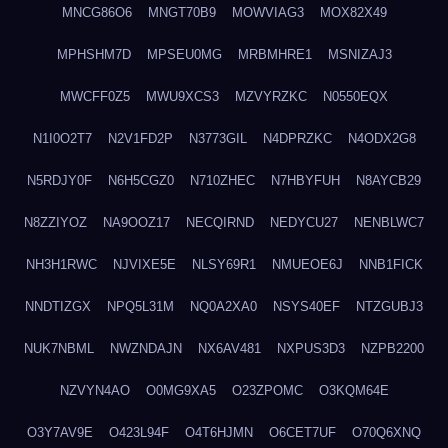
MNCG86O6
MNGT70B9
MOWVIAG3
MOX82X49
MPHSHM7D
MPSEU0MG
MRBMHRE1
MSNIZAJ3
MWCFF0Z5
MWU9XCS3
MZVYRZKC
N0550EQX
N1I0O2T7
N2V1FD2P
N3773GIL
N4DPRZKC
N4ODX2G8
N5RDJY0F
N6H5CGZ0
N710ZHEC
N7HBYFUH
N8AYCB29
N8ZZIYOZ
NA9OOZ17
NECQIRND
NEDYCU27
NENBLWC7
NH3H1RWC
NJVIXE5E
NLSY69R1
NMUEOE6J
NNB1FICK
NNDTIZGX
NPQ5L31M
NQ0A2XA0
NSYS40EF
NTZGUBJ3
NUK7NBML
NWZNDAJN
NX6AV481
NXPUS3D3
NZPB2200
NZVYN4AO
O0MG9XA5
O23ZPOMC
O3KQM64E
O3Y7AV9E
O423L94F
O4T6HJMN
O6CET7UF
O70Q6XNQ