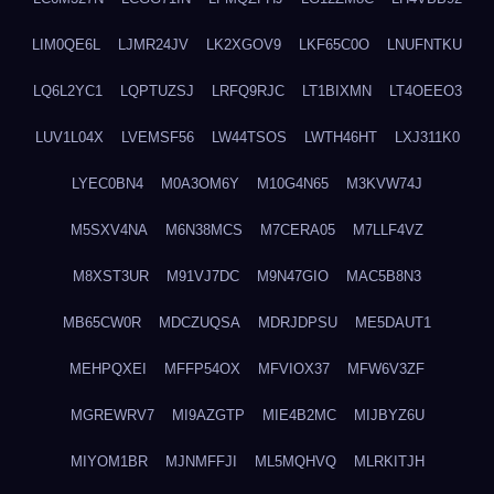
LIM0QE6L
LJMR24JV
LK2XGOV9
LKF65C0O
LNUFNTKU
LQ6L2YC1
LQPTUZSJ
LRFQ9RJC
LT1BIXMN
LT4OEEO3
LUV1L04X
LVEMSF56
LW44TSOS
LWTH46HT
LXJ311K0
LYEC0BN4
M0A3OM6Y
M10G4N65
M3KVW74J
M5SXV4NA
M6N38MCS
M7CERA05
M7LLF4VZ
M8XST3UR
M91VJ7DC
M9N47GIO
MAC5B8N3
MB65CW0R
MDCZUQSA
MDRJDPSU
ME5DAUT1
MEHPQXEI
MFFP54OX
MFVIOX37
MFW6V3ZF
MGREWRV7
MI9AZGTP
MIE4B2MC
MIJBYZ6U
MIYOM1BR
MJNMFFJI
ML5MQHVQ
MLRKITJH