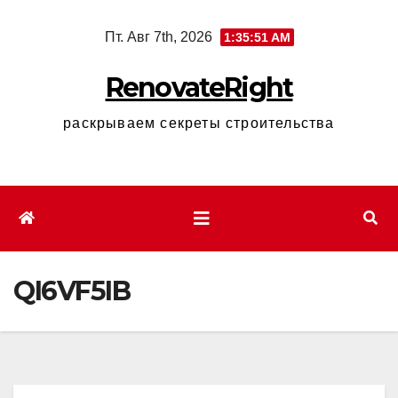
Перейти
Пт. Авг 7th, 2026
1:35:52 AM
к
содержимому
RenovateRight
раскрываем секреты строительства
QI6VF5IB