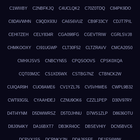
C1WIIIBY
C2NBFKJQ
C4UCLQK2
C70Z0TDQ
C84PK9DO
C8DAVWHN
C9QDX93U
CA6S6VUZ
CB9F33CY
CDJT7PIL
CEHI7ZEH
CELY834R
CGA098FG
CGEVTRIW
CGRLSVJ8
CHMKOOXY
CI91UGWP
CLT30F52
CLTZRAVV
CMCA20S0
CMHXJSVS
CNBCYN5S
CPQSOOVS
CPSK0XQA
CQT03M2C
CS1XD5WX
CSTBG7NZ
CTBNCK2W
CUIQAR9H
CUO8AME6
CV1YZL76
CV5VHWE6
CWPL9B32
CWT93G5L
CYAAHDEJ
CZNU9OK6
CZZL1PEP
D30V97RY
D4TI4YNM
D5DWWRSZ
D5TDJHNU
D7WS1ZLP
D8636OTU
D8J0N4KY
DA16BXT7
DB3KR4OC
DBSEVHIY
DCN5BVC6
DCPVX15S
DCRNKY2N
DDA26SFE
DE1FS6WW