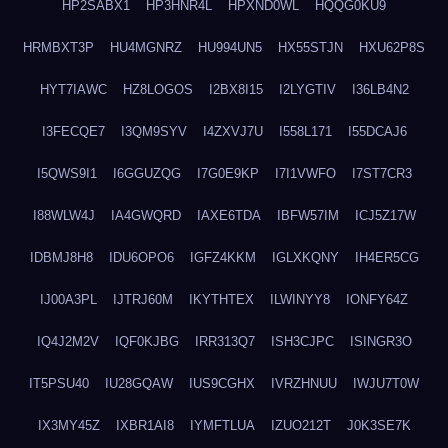
HP2SABX1
HP3HNR4L
HPXND0WL
HQQG0KU9
HRMBXT3P
HU4MGNRZ
HU994UN5
HX55STJN
HXU62P8S
HYT7IAWC
HZ8LOGOS
I2BX8I15
I2LYGTIV
I36LB4N2
I3FECQE7
I3QM9SYV
I4ZXVJ7U
I558L171
I55DCAJ6
I5QWS9I1
I6GGUZQG
I7G0E9KP
I7I1VWFO
I7ST7CR3
I88WLW4J
IA4GWQRD
IAXE6TDA
IBFW57IM
ICJ5Z17W
IDBMJ8H8
IDU6OPO6
IGFZ4KKM
IGLXKQNY
IH4ER5CG
IJ00A3PL
IJTRJ60M
IKYTHTEX
ILWINYY8
IONFY64Z
IQ4J2M2V
IQF0KJBG
IRR313Q7
ISH3CJPC
ISINGR3O
IT5PSU40
IU28GQAW
IUS9CGHX
IVRZHNUU
IWJU7T0W
IX3MY45Z
IXBR1AI8
IYMFTLUA
IZUO212T
J0K3SE7K