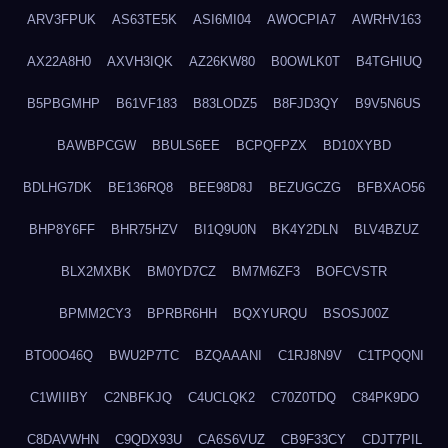
ARV3FPUK
AS63TE5K
ASI6MI04
AWOCPIA7
AWRHV163
AX22A8H0
AXVH3IQK
AZ26KW80
B0OWLK0T
B4TGHIUQ
B5PBGMHP
B61VF183
B83LODZ5
B8FJD3QY
B9V5N6US
BAWBPCGW
BBULS6EE
BCPQFPZX
BD10XYBD
BDLHG7DK
BE136RQ8
BEE98D8J
BEZUGCZG
BFBXAO56
BHP8Y6FF
BHR75HZV
BI1Q9U0N
BK4Y2DLN
BLV4BZUZ
BLX2MXBK
BM0YD7CZ
BM7M6ZF3
BOFCVSTR
BPMM2CY3
BPRBR6HH
BQXYURQU
BSOSJ00Z
BTO0O46Q
BWU2P7TC
BZQAAANI
C1RJ8N9V
C1TPQQNI
C1WIIIBY
C2NBFKJQ
C4UCLQK2
C70Z0TDQ
C84PK9DO
C8DAVWHN
C9QDX93U
CA6S6VUZ
CB9F33CY
CDJT7PIL