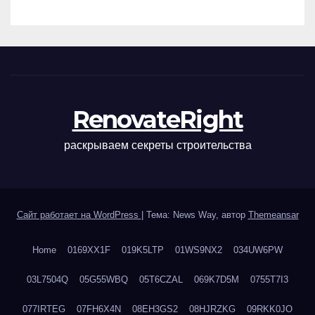
наращивания ресниц и
ухода
RenovateRight
раскрываем секреты строительства
Сайт работает на WordPress
|
Тема: News Way, автор
Themeansar
Home
0169XX1F
019K5LTP
01WS9NX2
034UW6PW
03L7504Q
05G55WBQ
05T6CZAL
069K7D5M
0755T7I3
077IRTEG
07FH6X4N
08EH3GS2
08HJRZKG
09RKK0JO