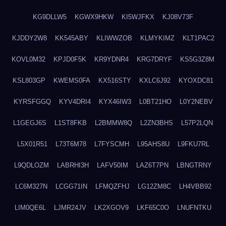
KG9DLLW5
KGWX9HKW
KI5WJFKX
KJ08V73F
KJDDY2W8
KK545ABY
KLIWWZOB
KLMYKIMZ
KLT1PAC2
KOVL0M32
KPJD0F5K
KR9YDNR4
KRG7DRYF
KS5G3Z8M
KSL803GP
KWEMS0FA
KX516STY
KXLC6J92
KYOXDC81
KYRSFGGQ
KYV4DRI4
KYX46IW3
L0BT21HO
L0Y2NEBV
L1GEGJ6S
L1ST8FKB
L2BMMW8Q
L2ZN3BHS
L57P2LQN
L5X01R51
L73T6M78
L7FYSCMH
L95AHS8U
L9FKU7RL
L9QDLOZM
LABRHI3H
LAFV50IM
LAZ6T7PN
LBNGTRNY
LC6M327N
LCGG71IN
LFMQZFHJ
LG12ZM8C
LH4VBB92
LIM0QE6L
LJMR24JV
LK2XGOV9
LKF65C0O
LNUFNTKU