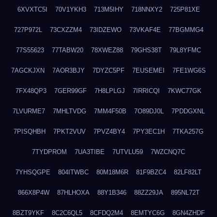
6XVXTC5I
70V1YKH3
713M5IHY
718NNXY2
725P81XE
727P972L
73CXZZM4
73IDZEWO
73VKAF4E
77BGMMG4
77S55623
77TABW20
78XWEZ88
79GHS38T
79L8YFMC
7AGCKJXN
7AOR3BJY
7DYZC5PF
7EUSEMEI
7FE1WG6S
7FX48QP3
7GER99GF
7H8LPLGJ
7IRRICQI
7KWC77GK
7LVURME7
7MHLTVDG
7MM4F50B
7O89DJ0L
7PDDGXNL
7PISQHBH
7PKT2VUV
7PVZ4BY4
7PY3EC1H
7TKA257G
7TYDPROM
7UA3TIBE
7UTVLU59
7WZCNQ7C
7YHSQGPE
804ITWBC
80M18M6R
81F9BZC4
82LF82LT
866X8P4W
87HLHOXA
88Y1B346
88ZZ29JA
895NL72T
8BZT9YKF
8C2C6QL5
8CFDQ2M4
8EMTYC6G
8GN4ZHDF