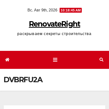
Перейти
Вс. Авг 9th, 2026
10:18:46 AM
к
содержимому
RenovateRight
раскрываем секреты строительства
DVBRFU2A