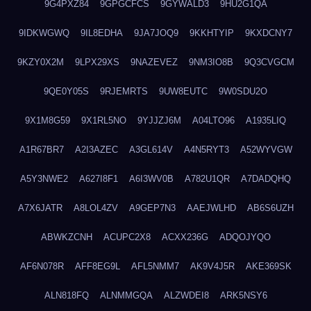
9G4PXZ84
9GPGCFCS
9GYWALD3
9HU2G1QA
9IDKWGWQ
9IL8EDHA
9JA7JOQ9
9KKHTYIP
9KXDCNY7
9KZY0X2M
9LPX29XS
9NAZEVEZ
9NM3IO8B
9Q3CVGCM
9QE0Y05S
9RJEMRTS
9UW8EUTC
9W0SDU2O
9X1M8G59
9X1RL5NO
9YJJZJ6M
A04LTO96
A1935LIQ
A1R67BR7
A2I3AZEC
A3GL614V
A4N5RYT3
A52WYVGW
A5Y3NWE2
A627I8F1
A6I3WV0B
A782U1QR
A7DADQHQ
A7X6JATR
A8LOL4ZV
A9GEP7N3
AAEJWLHD
AB6S6UZH
ABWKZCNH
ACUPC2X8
ACXX236G
ADQOJYQO
AF6N078R
AFF8EG9L
AFL5NMM7
AK9V4J5R
AKE369SK
ALN818FQ
ALNMMGQA
ALZWDEI8
ARK5NSY6