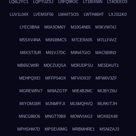
LQ6L2YC1
LQPTUZSJ
LRFQ9RJC
LT1BIXMN
LT4OEEO3
LUV1L04X
LVEMSF56
LW44TSOS
LWTH46HT
LXJ311K0
LYEC0BN4
M0A3OM6Y
M10G4N65
M3KVW74J
M5SXV4NA
M6N38MCS
M7CERA05
M7LLF4VZ
M8XST3UR
M91VJ7DC
M9N47GIO
MAC5B8N3
MB65CW0R
MDCZUQSA
MDRJDPSU
ME5DAUT1
MEHPQXEI
MFFP54OX
MFVIOX37
MFW6V3ZF
MGREWRV7
MI9AZGTP
MIE4B2MC
MIJBYZ6U
MIYOM1BR
MJNMFFJI
ML5MQHVQ
MLRKITJH
MNCG86O6
MNGT70B9
MOWVIAG3
MOX82X49
MPHSHM7D
MPSEU0MG
MRBMHRE1
MSNIZAJ3