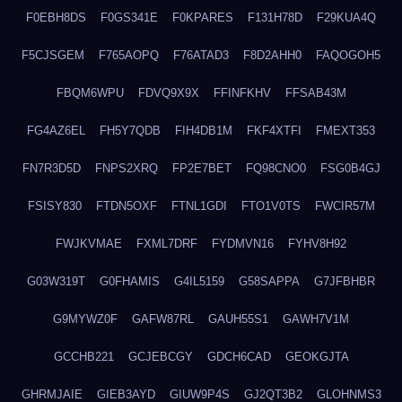
F0EBH8DS
F0GS341E
F0KPARES
F131H78D
F29KUA4Q
F5CJSGEM
F765AOPQ
F76ATAD3
F8D2AHH0
FAQOGOH5
FBQM6WPU
FDVQ9X9X
FFINFKHV
FFSAB43M
FG4AZ6EL
FH5Y7QDB
FIH4DB1M
FKF4XTFI
FMEXT353
FN7R3D5D
FNPS2XRQ
FP2E7BET
FQ98CNO0
FSG0B4GJ
FSISY830
FTDN5OXF
FTNL1GDI
FTO1V0TS
FWCIR57M
FWJKVMAE
FXML7DRF
FYDMVN16
FYHV8H92
G03W319T
G0FHAMIS
G4IL5159
G58SAPPA
G7JFBHBR
G9MYWZ0F
GAFW87RL
GAUH55S1
GAWH7V1M
GCCHB221
GCJEBCGY
GDCH6CAD
GEOKGJTA
GHRMJAIE
GIEB3AYD
GIUW9P4S
GJ2QT3B2
GLOHNMS3