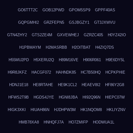
GO6TTT2C
GOB12PWD
GPOM5SP9
GPPF40AS
GQPGMHI2
GRZFEPN5
GSJBGZY1
GT3JXWVU
GTN4ZHY2
GTS2ZE4M
GXVEWHEJ
GZRZC405
H0YZ42IO
H1PBMAYM
H2MASRBB
H2OITBAT
H4ZIQ7DS
H55MU2PD
H5XERU2Q
H89M16VE
H906R061
H9E6DY5L
H9R8JKFZ
HACGF072
HAHNDK85
HC7B50HQ
HCPKPHIE
HDNJ1E18
HE8RTAHE
HE9K1CL2
HEAEV8I2
HF86Y2G8
HFWS2T9B
HGDS4JYE
HGNI8JBA
HI92Q96N
HIEPC07W
HIGK3XKI
HIUAH86N
HJDHPW3M
HK1NQOM8
HKLIYZNV
HMB78XA8
HNHQFJ7A
HO7ZMIFP
HODWUA1L