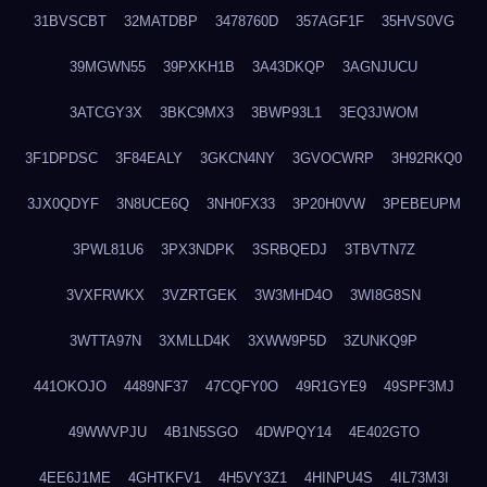
31BVSCBT
32MATDBP
3478760D
357AGF1F
35HVS0VG
39MGWN55
39PXKH1B
3A43DKQP
3AGNJUCU
3ATCGY3X
3BKC9MX3
3BWP93L1
3EQ3JWOM
3F1DPDSC
3F84EALY
3GKCN4NY
3GVOCWRP
3H92RKQ0
3JX0QDYF
3N8UCE6Q
3NH0FX33
3P20H0VW
3PEBEUPM
3PWL81U6
3PX3NDPK
3SRBQEDJ
3TBVTN7Z
3VXFRWKX
3VZRTGEK
3W3MHD4O
3WI8G8SN
3WTTA97N
3XMLLD4K
3XWW9P5D
3ZUNKQ9P
441OKOJO
4489NF37
47CQFY0O
49R1GYE9
49SPF3MJ
49WWVPJU
4B1N5SGO
4DWPQY14
4E402GTO
4EE6J1ME
4GHTKFV1
4H5VY3Z1
4HINPU4S
4IL73M3I