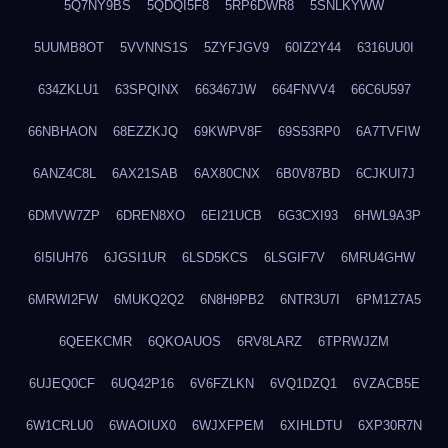
5Q7NY9BS
5QDQI5F8
5RP6DWR8
5SNLKYWW
5UUMB8OT
5VVNNS1S
5ZYFJGV9
60IZ2Y44
6316UU0I
634ZKLU1
63SPQINX
663467JW
664FNVV4
66C6U597
66NBHAON
68EZZKJQ
69KWPV8F
69S53RP0
6A7TVFIW
6ANZ4C8L
6AX21SAB
6AX80CNX
6B0V87BD
6CJKUI7J
6DMVW7ZP
6DREN8XO
6EI21UCB
6G3CXI93
6HWL9A3P
6I5IUH76
6JGSI1UR
6LSD5KCS
6LSGIF7V
6MRU4GHW
6MRWI2FW
6MUKQ2Q2
6N8H9PB2
6NTR3U7I
6PM1Z7A5
6QEEKCMR
6QKOAUOS
6RV8LARZ
6TPRWJZM
6UJEQ0CF
6UQ42P16
6V6FZLKN
6VQ1DZQ1
6VZACB5E
6W1CRLU0
6WAOIUX0
6WJXFPEM
6XIHLDTU
6XP30R7N