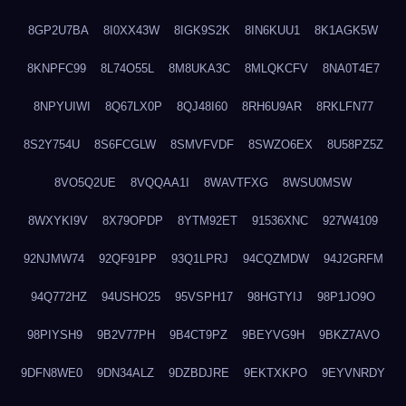
8GP2U7BA
8I0XX43W
8IGK9S2K
8IN6KUU1
8K1AGK5W
8KNPFC99
8L74O55L
8M8UKA3C
8MLQKCFV
8NA0T4E7
8NPYUIWI
8Q67LX0P
8QJ48I60
8RH6U9AR
8RKLFN77
8S2Y754U
8S6FCGLW
8SMVFVDF
8SWZO6EX
8U58PZ5Z
8VO5Q2UE
8VQQAA1I
8WAVTFXG
8WSU0MSW
8WXYKI9V
8X79OPDP
8YTM92ET
91536XNC
927W4109
92NJMW74
92QF91PP
93Q1LPRJ
94CQZMDW
94J2GRFM
94Q772HZ
94USHO25
95VSPH17
98HGTYIJ
98P1JO9O
98PIYSH9
9B2V77PH
9B4CT9PZ
9BEYVG9H
9BKZ7AVO
9DFN8WE0
9DN34ALZ
9DZBDJRE
9EKTXKPO
9EYVNRDY