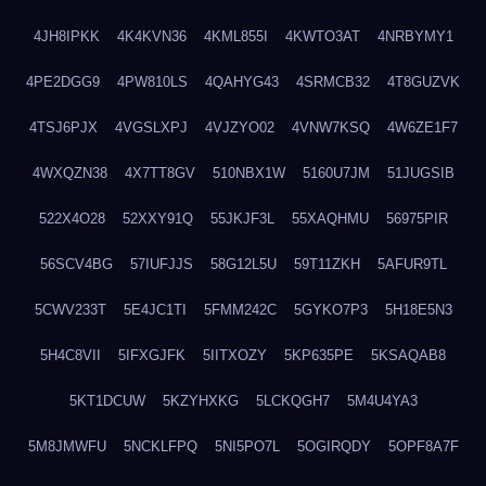
4JH8IPKK
4K4KVN36
4KML855I
4KWTO3AT
4NRBYMY1
4PE2DGG9
4PW810LS
4QAHYG43
4SRMCB32
4T8GUZVK
4TSJ6PJX
4VGSLXPJ
4VJZYO02
4VNW7KSQ
4W6ZE1F7
4WXQZN38
4X7TT8GV
510NBX1W
5160U7JM
51JUGSIB
522X4O28
52XXY91Q
55JKJF3L
55XAQHMU
56975PIR
56SCV4BG
57IUFJJS
58G12L5U
59T11ZKH
5AFUR9TL
5CWV233T
5E4JC1TI
5FMM242C
5GYKO7P3
5H18E5N3
5H4C8VII
5IFXGJFK
5IITXOZY
5KP635PE
5KSAQAB8
5KT1DCUW
5KZYHXKG
5LCKQGH7
5M4U4YA3
5M8JMWFU
5NCKLFPQ
5NI5PO7L
5OGIRQDY
5OPF8A7F