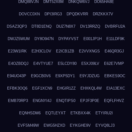
DMQ88VJN
DMT52X8M
DNKQW6VJ
DO65HA8E
DOVCC0XN
DPI3IRG3
DPQDKVRR
DRZKKX7V
DSAZ3QP3
DT8D1ENQ
DUZ7N8X7
DV13RRZQ
DVBRFU2A
DWJZ5WUM
DY8O947N
DYPAYVST
E001JP1H
E11LDF9K
E23W1IRK
E2H3CLOV
E2ICB1ZB
E2VVXNGS
E46QR3GJ
E4OZBDQJ
E4VTYUE7
E5LCDY80
E5XJ09LV
E62E7VMP
E94UO43P
E9GCB0V6
E9XP5DY1
E9YJDZUG
EBKES9OC
EFBK3OQ6
EGF1XCN9
EHGIR1ZZ
EHXKQL4W
EIA13EXC
EMB70RP3
ENGNYI4J
ENQTIPS0
EPJF3P0E
EQFLFHVZ
EQNHSDM6
EQTLEYXT
ETKBXX4K
ETYIRU2I
EVFSM49W
EWG5HZXD
EYKGHE9V
EYVQ8LJ3