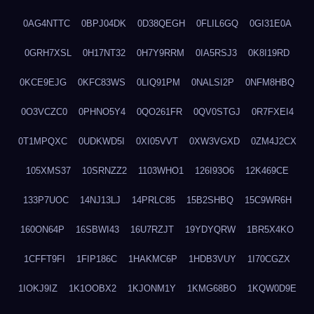
0AG4NTTC
0BPJ04DK
0D38QEGH
0FLIL6GQ
0GI31E0A
0GRH7XSL
0H17NT32
0H7Y9RRM
0IA5RSJ3
0K8I19RD
0KCE9EJG
0KFC83WS
0LIQ91PM
0NALSI2P
0NFM8HBQ
0O3VCZC0
0PHNO5Y4
0QO261FR
0QV0STGJ
0R7FXEI4
0T1MPQXC
0UDKWD5I
0XI05VVT
0XW3VGXD
0ZM4J2CX
105XMS37
10SRNZZ2
1103WHO1
126I93O6
12K469CE
133P7UOC
14NJ13LJ
14PRLC85
15B2SHBQ
15C9WR6H
160ON64P
16SBWI43
16U7RZJT
19YDYQRW
1BR5X4KO
1CFFT9FI
1FIP186C
1HAKMC6P
1HDB3VUY
1I70CGZX
1IOKJ9IZ
1K1OOBX2
1KJONM1Y
1KMG68BO
1KQW0D9E