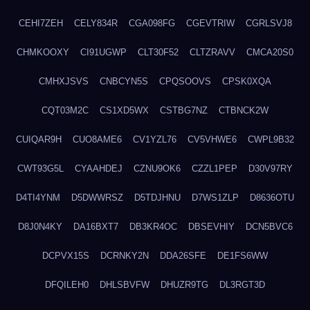
CEHI7ZEH
CELY834R
CGA098FG
CGEVTRIW
CGRLSVJ8
CHMKOOXY
CI91UGWP
CLT30F52
CLTZRAVV
CMCA20S0
CMHXJSVS
CNBCYN5S
CPQSOOVS
CPSK0XQA
CQT03M2C
CS1XD5WX
CSTBG7NZ
CTBNCK2W
CUIQAR9H
CUO8AME6
CV1YZL76
CV5VHWE6
CWPL9B32
CWT93G5L
CYAAHDEJ
CZNU9OK6
CZZL1PEP
D30V97RY
D4TI4YNM
D5DWWRSZ
D5TDJHNU
D7WS1ZLP
D8636OTU
D8J0N4KY
DA16BXT7
DB3KR4OC
DBSEVHIY
DCN5BVC6
DCPVX15S
DCRNKY2N
DDA26SFE
DE1FS6WW
DFQILEH0
DHLSBVFW
DHUZR9TG
DL3RGT3D