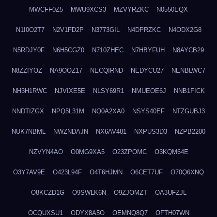
MWCFF0Z5
MWU9XCS3
MZVYRZKC
N0550EQX
N1I0O2T7
N2V1FD2P
N3773GIL
N4DPRZKC
N4ODX2G8
N5RDJY0F
N6H5CGZ0
N710ZHEC
N7HBYFUH
N8AYCB29
N8ZZIYOZ
NA9OOZ17
NECQIRND
NEDYCU27
NENBLWC7
NH3H1RWC
NJVIXE5E
NLSY69R1
NMUEOE6J
NNB1FICK
NNDTIZGX
NPQ5L31M
NQ0A2XA0
NSYS40EF
NTZGUBJ3
NUK7NBML
NWZNDAJN
NX6AV481
NXPUS3D3
NZPB2200
NZVYN4AO
O0MG9XA5
O23ZPOMC
O3KQM64E
O3Y7AV9E
O423L94F
O4T6HJMN
O6CET7UF
O70Q6XNQ
O8KCZD1G
O9SWLK6N
O9ZJOMZT
OA3UFZJL
OCQUXSU1
ODYX8A5O
OEMNQ8Q7
OFTH07WN