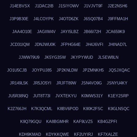
J14EBVSX
J1DAC2IB
J1SIYOWV
J1VJVT9F
J2E2NSH6
J3P9B30E
J4LCOYPK
J4OTD6ZK
J6SQ07B4
J9FFMA1H
JAA4O10E
JAGIIM4V
JAYI5LBZ
JB66I72H
JCA659K9
JCD31IQM
JDNJWU0K
JFPHG64E
JH4J6VFI
JHINAD7L
JJWW79U9
JK5YG3SW
JKYPYWUD
JLSEW8LN
JO1U5CJB
JOYPUJ85
JP2KNLDW
JPZMNKH5
JQSJXQAC
JR149L5K
JR5JO5YI
JRJFT89W
JSN4VO9G
JSNYU4KY
JU5R38NQ
JUT8T73I
JVXTEKYU
K0MWS31Y
K1EY2SRP
K2Z766JH
K7K3QCML
K8BV6POD
K90K2FSC
K9GLNSQC
K9Q79GQU
KA8BGMHR
KAF9LVZ5
KB4GZPFI
KDH9KMAD
KDYKKQWE
KF2UYIRJ
KF7XALZE