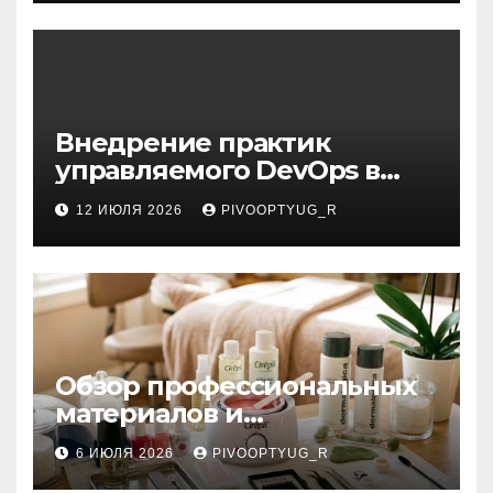
Внедрение практик
управляемого DevOps в
корпоративную ИТ-
12 ИЮЛЯ 2026
PIVOOPTYUG_R
инфраструктуру
Обзор профессиональных
материалов и
инструментов для
6 ИЮЛЯ 2026
PIVOOPTYUG_R
маникюра, депиляции,