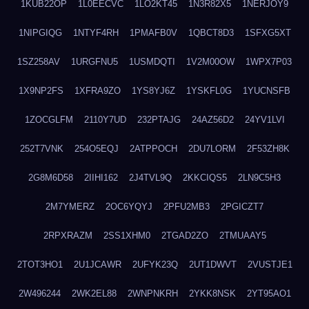
1KUB22OP
1L0EECVC
1LO2KT45
1N3R82X5
1NERJOY9
1NIPGIQG
1NTYF4RH
1PMAFB0V
1QBCT8D3
1SFXG5XT
1SZ258AV
1URGFNU5
1USMDQTI
1V2M00OW
1WPX7P03
1X9NP2FS
1XFRA9ZO
1YS8YJ6Z
1YSKFL0G
1YUCNSFB
1ZOCGLFM
2110Y7UD
232PTAJG
24AZ56D2
24YV1LVI
252T7VNK
254O5EQJ
2ATPPOCH
2DU7LORM
2F53ZH8K
2G8M6D58
2IIHI162
2J4TVL9Q
2KKCIQS5
2LN9C5H3
2M7YMERZ
2OC6YQYJ
2PFU2MB3
2PGICZT7
2RPXRAZM
2SS1XHM0
2TGAD2ZO
2TMUAAY5
2TOT3HO1
2U1JCAWR
2UFYK23Q
2UT1DWVT
2VUSTJE1
2W496244
2WK2EL88
2WNPNKRH
2YKK8NSK
2YT95AO1