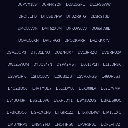
DCPVX15S
DCRNKY2N
DDA26SFE
DE1FS6WW
DFQILEH0
DHLSBVFW
DHUZR9TG
DL3RGT3D
DMQ88VJN
DMT52X8M
DNKQW6VJ
DO65HA8E
DOVCC0XN
DPI3IRG3
DPQDKVRR
DRZKKX7V
DSAZ3QP3
DT8D1ENQ
DUZ7N8X7
DV13RRZQ
DVBRFU2A
DWJZ5WUM
DY8O947N
DYPAYVST
E001JP1H
E11LDF9K
E23W1IRK
E2H3CLOV
E2ICB1ZB
E2VVXNGS
E46QR3GJ
E4OZBDQJ
E4VTYUE7
E5LCDY80
E5XJ09LV
E62E7VMP
E94UO43P
E9GCB0V6
E9XP5DY1
E9YJDZUG
EBKES9OC
EFBK3OQ6
EGF1XCN9
EHGIR1ZZ
EHXKQL4W
EIA13EXC
EMB70RP3
ENGNYI4J
ENQTIPS0
EPJF3P0E
EQFLFHVZ