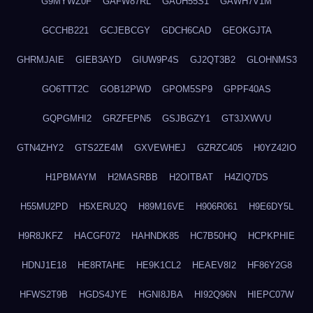
G9MYWZ0F
GAFW87RL
GAUH55S1
GAWH7V1M
GCCHB221
GCJEBCGY
GDCH6CAD
GEOKGJTA
GHRMJAIE
GIEB3AYD
GIUW9P4S
GJ2QT3B2
GLOHNMS3
GO6TTT2C
GOB12PWD
GPOM5SP9
GPPF40AS
GQPGMHI2
GRZFEPN5
GSJBGZY1
GT3JXWVU
GTN4ZHY2
GTS2ZE4M
GXVEWHEJ
GZRZC405
H0YZ42IO
H1PBMAYM
H2MASRBB
H2OITBAT
H4ZIQ7DS
H55MU2PD
H5XERU2Q
H89M16VE
H906R061
H9E6DY5L
H9R8JKFZ
HACGF072
HAHNDK85
HC7B50HQ
HCPKPHIE
HDNJ1E18
HE8RTAHE
HE9K1CL2
HEAEV8I2
HF86Y2G8
HFWS2T9B
HGDS4JYE
HGNI8JBA
HI92Q96N
HIEPC07W