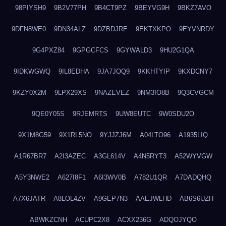
98PIYSH9
9B2V77PH
9B4CT9PZ
9BEYVG9H
9BKZ7AVO
9DFN8WE0
9DN34ALZ
9DZBDJRE
9EKTXKPO
9EYVNRDY
9G4PXZ84
9GPGCFCS
9GYWALD3
9HU2G1QA
9IDKWGWQ
9IL8EDHA
9JA7JOQ9
9KKHTYIP
9KXDCNY7
9KZY0X2M
9LPX29XS
9NAZEVEZ
9NM3IO8B
9Q3CVGCM
9QE0Y05S
9RJEMRTS
9UW8EUTC
9W0SDU2O
9X1M8G59
9X1RL5NO
9YJJZJ6M
A04LTO96
A1935LIQ
A1R67BR7
A2I3AZEC
A3GL614V
A4N5RYT3
A52WYVGW
A5Y3NWE2
A627I8F1
A6I3WV0B
A782U1QR
A7DADQHQ
A7X6JATR
A8LOL4ZV
A9GEP7N3
AAEJWLHD
AB6S6UZH
ABWKZCNH
ACUPC2X8
ACXX236G
ADQOJYQO