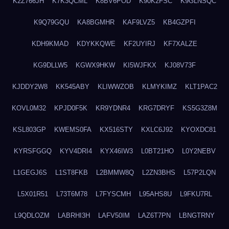
K2Z766JH
K7K3QCML
K8BV6POD
K90K2FSC
K9GLNSQC
K9Q79GQU
KA8BGMHR
KAF9LVZ5
KB4GZPFI
KDH9KMAD
KDYKKQWE
KF2UYIRJ
KF7XALZE
KG9DLLW5
KGWX9HKW
KI5WJFKX
KJ08V73F
KJDDY2W8
KK545ABY
KLIWWZOB
KLMYKIMZ
KLT1PAC2
KOVL0M32
KPJD0F5K
KR9YDNR4
KRG7DRYF
KS5G3Z8M
KSL803GP
KWEMS0FA
KX516STY
KXLC6J92
KYOXDC81
KYRSFGGQ
KYV4DRI4
KYX46IW3
L0BT21HO
L0Y2NEBV
L1GEGJ6S
L1ST8FKB
L2BMMW8Q
L2ZN3BHS
L57P2LQN
L5X01R51
L73T6M78
L7FYSCMH
L95AHS8U
L9FKU7RL
L9QDLOZM
LABRHI3H
LAFV50IM
LAZ6T7PN
LBNGTRNY