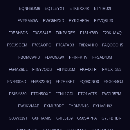
EQNHSDM6
EQTLEYXT
ETKBXX4K
ETYIRU2I
EVFSM49W
EWG5HZXD
EYKGHE9V
EYVQ8LJ3
F0EBH8DS
F0GS341E
F0KPARES
F131H78D
F29KUA4Q
F5CJSGEM
F765AOPQ
F76ATAD3
F8D2AHH0
FAQOGOH5
FBQM6WPU
FDVQ9X9X
FFINFKHV
FFSAB43M
FG4AZ6EL
FH5Y7QDB
FIH4DB1M
FKF4XTFI
FMEXT353
FN7R3D5D
FNPS2XRQ
FP2E7BET
FQ98CNO0
FSG0B4GJ
FSISY830
FTDN5OXF
FTNL1GDI
FTO1V0TS
FWCIR57M
FWJKVMAE
FXML7DRF
FYDMVN16
FYHV8H92
G03W319T
G0FHAMIS
G4IL5159
G58SAPPA
G7JFBHBR