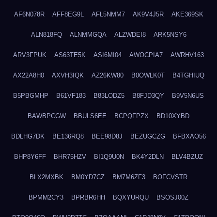
AF6N078R
AFF8EG9L
AFL5NMM7
AK9V4J5R
AKE369SK
ALN818FQ
ALNMMGQA
ALZWDEI8
ARK5NSY6
ARV3FPUK
AS63TE5K
ASI6MI04
AWOCPIA7
AWRHV163
AX22A8H0
AXVH3IQK
AZ26KW80
B0OWLK0T
B4TGHIUQ
B5PBGMHP
B61VF183
B83LODZ5
B8FJD3QY
B9V5N6US
BAWBPCGW
BBULS6EE
BCPQFPZX
BD10XYBD
BDLHG7DK
BE136RQ8
BEE98D8J
BEZUGCZG
BFBXAO56
BHP8Y6FF
BHR75HZV
BI1Q9U0N
BK4Y2DLN
BLV4BZUZ
BLX2MXBK
BM0YD7CZ
BM7M6ZF3
BOFCVSTR
BPMM2CY3
BPRBR6HH
BQXYURQU
BSOSJ00Z