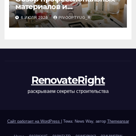
материалов и
инструментов для
6 ИЮЛЯ 2026
PIVOOPTYUG_R
маникюра, депиляции,
наращивания ресниц и
ухода
RenovateRight
раскрываем секреты строительства
Сайт работает на WordPress
|
Тема: News Way, автор
Themeansar