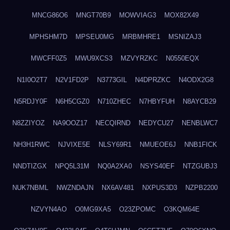
MNCG86O6
MNGT70B9
MOWVIAG3
MOX82X49
MPHSHM7D
MPSEU0MG
MRBMHRE1
MSNIZAJ3
MWCFF0Z5
MWU9XCS3
MZVYRZKC
N0550EQX
N1I0O2T7
N2V1FD2P
N3773GIL
N4DPRZKC
N4ODX2G8
N5RDJY0F
N6H5CGZ0
N710ZHEC
N7HBYFUH
N8AYCB29
N8ZZIYOZ
NA9OOZ17
NECQIRND
NEDYCU27
NENBLWC7
NH3H1RWC
NJVIXE5E
NLSY69R1
NMUEOE6J
NNB1FICK
NNDTIZGX
NPQ5L31M
NQ0A2XA0
NSYS40EF
NTZGUBJ3
NUK7NBML
NWZNDAJN
NX6AV481
NXPUS3D3
NZPB2200
NZVYN4AO
O0MG9XA5
O23ZPOMC
O3KQM64E