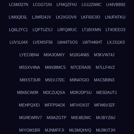
LC6M327N
LCGG71IN
LFMQZFHJ
LG12ZM8C
LH4VBB92
LIM0QE6L
LJMR24JV
LK2XGOV9
LKF65C0O
LNUFNTKU
LQ6L2YC1
LQPTUZSJ
LRFQ9RJC
LT1BIXMN
LT4OEEO3
LUV1L04X
LVEMSF56
LW44TSOS
LWTH46HT
LXJ311K0
LYEC0BN4
M0A3OM6Y
M10G4N65
M3KVW74J
M5SXV4NA
M6N38MCS
M7CERA05
M7LLF4VZ
M8XST3UR
M91VJ7DC
M9N47GIO
MAC5B8N3
MB65CW0R
MDCZUQSA
MDRJDPSU
ME5DAUT1
MEHPQXEI
MFFP54OX
MFVIOX37
MFW6V3ZF
MGREWRV7
MI9AZGTP
MIE4B2MC
MIJBYZ6U
MIYOM1BR
MJNMFFJI
ML5MQHVQ
MLRKITJH