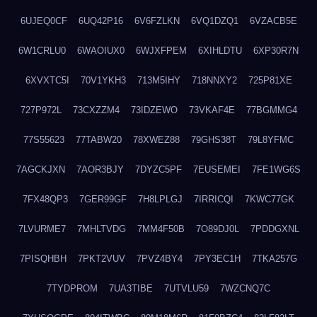
6UJEQ0CF
6UQ42P16
6V6FZLKN
6VQ1DZQ1
6VZACB5E
6W1CRLU0
6WAOIUX0
6WJXFPEM
6XIHLDTU
6XP30R7N
6XVXTC5I
70V1YKH3
713M5IHY
718NNXY2
725P81XE
727P972L
73CXZZM4
73IDZEWO
73VKAF4E
77BGMMG4
77S55623
77TABW20
78XWEZ88
79GHS38T
79L8YFMC
7AGCKJXN
7AOR3BJY
7DYZC5PF
7EUSEMEI
7FE1WG6S
7FX48QP3
7GER99GF
7H8LPLGJ
7IRRICQI
7KWC77GK
7LVURME7
7MHLTVDG
7MM4F50B
7O89DJ0L
7PDDGXNL
7PISQHBH
7PKT2VUV
7PVZ4BY4
7PY3EC1H
7TKA257G
7TYDPROM
7UA3TIBE
7UTVLU59
7WZCNQ7C