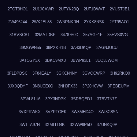
2TOT3HO1
2U1JCAWR
2UFYK23Q
2UT1DWVT
2VUSTJE1
2W496244
2WK2EL88
2WNPNKRH
2YKK8NSK
2YT95AO1
31BVSCBT
32MATDBP
3478760D
357AGF1F
35HVS0VG
39MGWN55
39PXKH1B
3A43DKQP
3AGNJUCU
3ATCGY3X
3BKC9MX3
3BWP93L1
3EQ3JWOM
3F1DPDSC
3F84EALY
3GKCN4NY
3GVOCWRP
3H92RKQ0
3JX0QDYF
3N8UCE6Q
3NH0FX33
3P20H0VW
3PEBEUPM
3PWL81U6
3PX3NDPK
3SRBQEDJ
3TBVTN7Z
3VXFRWKX
3VZRTGEK
3W3MHD4O
3WI8G8SN
3WTTA97N
3XMLLD4K
3XWW9P5D
3ZUNKQ9P