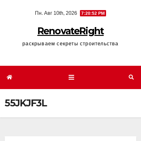
Перейти
Пн. Авг 10th, 2026
7:20:53 PM
к
содержимому
RenovateRight
раскрываем секреты строительства
55JKJF3L