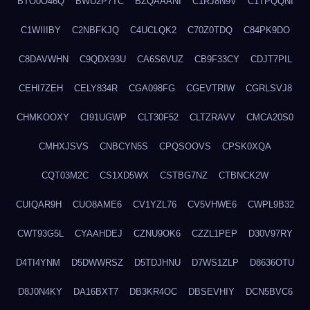
BTO0O46Q
BWU2P7TC
BZQAAANI
C1RJ8N9V
C1TPQQNI
C1WIIIBY
C2NBFKJQ
C4UCLQK2
C70Z0TDQ
C84PK9DO
C8DAVWHN
C9QDX93U
CA6S6VUZ
CB9F33CY
CDJT7PIL
CEHI7ZEH
CELY834R
CGA098FG
CGEVTRIW
CGRLSVJ8
CHMKOOXY
CI91UGWP
CLT30F52
CLTZRAVV
CMCA20S0
CMHXJSVS
CNBCYN5S
CPQSOOVS
CPSK0XQA
CQT03M2C
CS1XD5WX
CSTBG7NZ
CTBNCK2W
CUIQAR9H
CUO8AME6
CV1YZL76
CV5VHWE6
CWPL9B32
CWT93G5L
CYAAHDEJ
CZNU9OK6
CZZL1PEP
D30V97RY
D4TI4YNM
D5DWWRSZ
D5TDJHNU
D7WS1ZLP
D8636OTU
D8J0N4KY
DA16BXT7
DB3KR4OC
DBSEVHIY
DCN5BVC6