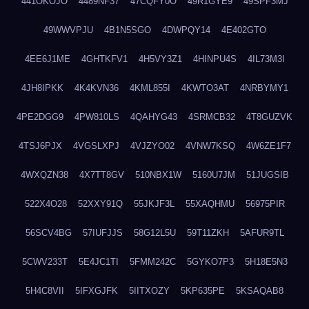
441OKOJO
4489NF37
47CQFY0O
49R1GYE9
49SPF3MJ
49WWVPJU
4B1N5SGO
4DWPQY14
4E402GTO
4EE6J1ME
4GHTKFV1
4H5VY3Z1
4HINPU4S
4IL73M3I
4JH8IPKK
4K4KVN36
4KML855I
4KWTO3AT
4NRBYMY1
4PE2DGG9
4PW810LS
4QAHYG43
4SRMCB32
4T8GUZVK
4TSJ6PJX
4VGSLXPJ
4VJZYO02
4VNW7KSQ
4W6ZE1F7
4WXQZN38
4X7TT8GV
510NBX1W
5160U7JM
51JUGSIB
522X4O28
52XXY91Q
55JKJF3L
55XAQHMU
56975PIR
56SCV4BG
57IUFJJS
58G12L5U
59T11ZKH
5AFUR9TL
5CWV233T
5E4JC1TI
5FMM242C
5GYKO7P3
5H18E5N3
5H4C8VII
5IFXGJFK
5IITXOZY
5KP635PE
5KSAQAB8