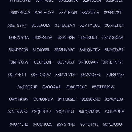
7YHSQGPE
804ITWBC
80M18M6R
81F9BZC4
82LF82LT
866X8P4W
87HLHOXA
88Y1B346
88ZZ29JA
895NL72T
8BZT9YKF
8C2C6QL5
8CFDQ2M4
8EMTYC6G
8GN4ZHDF
8GP2U7BA
8I0XX43W
8IGK9S2K
8IN6KUU1
8K1AGK5W
8KNPFC99
8L74O55L
8M8UKA3C
8MLQKCFV
8NA0T4E7
8NPYUIWI
8Q67LX0P
8QJ48I60
8RH6U9AR
8RKLFN77
8S2Y754U
8S6FCGLW
8SMVFVDF
8SWZO6EX
8U58PZ5Z
8VO5Q2UE
8VQQAA1I
8WAVTFXG
8WSU0MSW
8WXYKI9V
8X79OPDP
8YTM92ET
91536XNC
927W4109
92NJMW74
92QF91PP
93Q1LPRJ
94CQZMDW
94J2GRFM
94Q772HZ
94USHO25
95VSPH17
98HGTYIJ
98P1JO9O