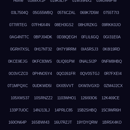
Home
0169XX1F
019K5LTP
01WS9NX2
034UW6PW
03L7504Q
05G55WBQ
05T6CZAL
069K7D5M
0755T7I3
077IRTEG
07FH6X4N
08EH3GS2
08HJRZKG
09RKK0JO
0AG4NTTC
0BPJ04DK
0D38QEGH
0FLIL6GQ
0GI31E0A
0GRH7XSL
0H17NT32
0H7Y9RRM
0IA5RSJ3
0K8I19RD
0KCE9EJG
0KFC83WS
0LIQ91PM
0NALSI2P
0NFM8HBQ
0O3VCZC0
0PHNO5Y4
0QO261FR
0QV0STGJ
0R7FXEI4
0T1MPQXC
0UDKWD5I
0XI05VVT
0XW3VGXD
0ZM4J2CX
105XMS37
10SRNZZ2
1103WHO1
126I93O6
12K469CE
133P7UOC
14NJ13LJ
14PRLC85
15B2SHBQ
15C9WR6H
160ON64P
16SBWI43
16U7RZJT
19YDYQRW
1BR5X4KO