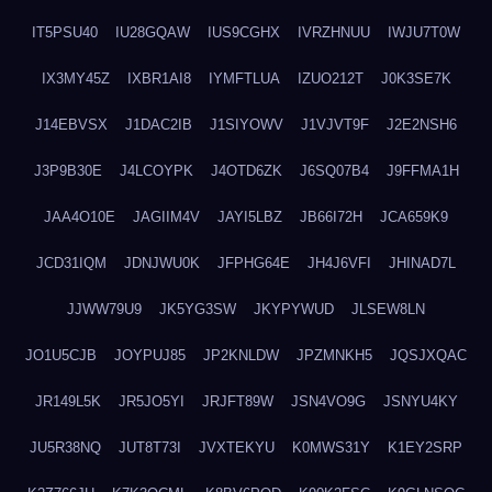
IT5PSU40
IU28GQAW
IUS9CGHX
IVRZHNUU
IWJU7T0W
IX3MY45Z
IXBR1AI8
IYMFTLUA
IZUO212T
J0K3SE7K
J14EBVSX
J1DAC2IB
J1SIYOWV
J1VJVT9F
J2E2NSH6
J3P9B30E
J4LCOYPK
J4OTD6ZK
J6SQ07B4
J9FFMA1H
JAA4O10E
JAGIIM4V
JAYI5LBZ
JB66I72H
JCA659K9
JCD31IQM
JDNJWU0K
JFPHG64E
JH4J6VFI
JHINAD7L
JJWW79U9
JK5YG3SW
JKYPYWUD
JLSEW8LN
JO1U5CJB
JOYPUJ85
JP2KNLDW
JPZMNKH5
JQSJXQAC
JR149L5K
JR5JO5YI
JRJFT89W
JSN4VO9G
JSNYU4KY
JU5R38NQ
JUT8T73I
JVXTEKYU
K0MWS31Y
K1EY2SRP