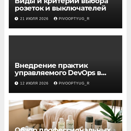
Виды и критерии выбора
розеток и выключателей
21 ИЮЛЯ 2026
PIVOOPTYUG_R
Внедрение практик
управляемого DevOps в
корпоративную ИТ-
12 ИЮЛЯ 2026
PIVOOPTYUG_R
инфраструктуру
Обзор профессиональных