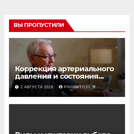
ВЫ ПРОПУСТИЛИ
Коррекция артериального
давления и состояния
сосудов в профилактике
2 АВГУСТА 2026
PIVOOPTYUG_R
инсульта