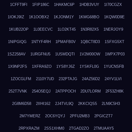
1CFFT9FI
1FIP186C
1HAKMC6P
1HDB3VUY
1I70CGZX
1IOKJ9IZ
1K1OOBX2
1KJONM1Y
1KMG68BO
1KQW0D9E
1KUB22OP
1L0EECVC
1LO2KT45
1N3R82X5
1NERJOY9
1NIPGIQG
1NTYF4RH
1PMAFB0V
1QBCT8D3
1SFXG5XT
1SZ258AV
1URGFNU5
1USMDQTI
1V2M00OW
1WPX7P03
1X9NP2FS
1XFRA9ZO
1YS8YJ6Z
1YSKFL0G
1YUCNSFB
1ZOCGLFM
2110Y7UD
232PTAJG
24AZ56D2
24YV1LVI
252T7VNK
254O5EQJ
2ATPPOCH
2DU7LORM
2F53ZH8K
2G8M6D58
2IIHI162
2J4TVL9Q
2KKCIQS5
2LN9C5H3
2M7YMERZ
2OC6YQYJ
2PFU2MB3
2PGICZT7
2RPXRAZM
2SS1XHM0
2TGAD2ZO
2TMUAAY5