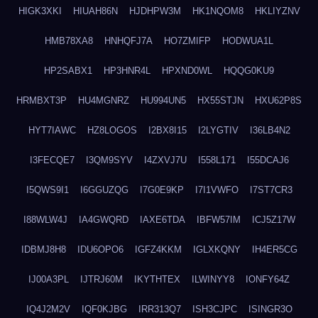
HIGK3XKI
HIUAH86N
HJDHPW3M
HK1NQOM8
HKLIYZNV
HMB78XA8
HNHQFJ7A
HO7ZMIFP
HODWUA1L
HP2SABX1
HP3HNR4L
HPXND0WL
HQQG0KU9
HRMBXT3P
HU4MGNRZ
HU994UN5
HX55STJN
HXU62P8S
HYT7IAWC
HZ8LOGOS
I2BX8I15
I2LYGTIV
I36LB4N2
I3FECQE7
I3QM9SYV
I4ZXVJ7U
I558L171
I55DCAJ6
I5QWS9I1
I6GGUZQG
I7G0E9KP
I7I1VWFO
I7ST7CR3
I88WLW4J
IA4GWQRD
IAXE6TDA
IBFW57IM
ICJ5Z17W
IDBMJ8H8
IDU6OPO6
IGFZ4KKM
IGLXKQNY
IH4ER5CG
IJ00A3PL
IJTRJ60M
IKYTHTEX
ILWINYY8
IONFY64Z
IQ4J2M2V
IQF0KJBG
IRR313Q7
ISH3CJPC
ISINGR3O