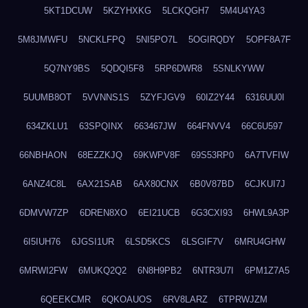
5KT1DCUW
5KZYHXKG
5LCKQGH7
5M4U4YA3
5M8JMWFU
5NCKLFPQ
5NI5PO7L
5OGIRQDY
5OPF8A7F
5Q7NY9BS
5QDQI5F8
5RP6DWR8
5SNLKYWW
5UUMB8OT
5VVNNS1S
5ZYFJGV9
60IZ2Y44
6316UU0I
634ZKLU1
63SPQINX
663467JW
664FNVV4
66C6U597
66NBHAON
68EZZKJQ
69KWPV8F
69S53RP0
6A7TVFIW
6ANZ4C8L
6AX21SAB
6AX80CNX
6B0V87BD
6CJKUI7J
6DMVW7ZP
6DREN8XO
6EI21UCB
6G3CXI93
6HWL9A3P
6I5IUH76
6JGSI1UR
6LSD5KCS
6LSGIF7V
6MRU4GHW
6MRWI2FW
6MUKQ2Q2
6N8H9PB2
6NTR3U7I
6PM1Z7A5
6QEEKCMR
6QKOAUOS
6RV8LARZ
6TPRWJZM