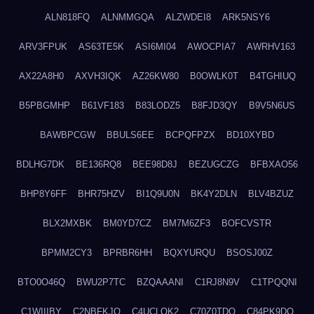
ALN818FQ
ALNMMGQA
ALZWDEI8
ARK5NSY6
ARV3FPUK
AS63TE5K
ASI6MI04
AWOCPIA7
AWRHV163
AX22A8H0
AXVH3IQK
AZ26KW80
B0OWLK0T
B4TGHIUQ
B5PBGMHP
B61VF183
B83LODZ5
B8FJD3QY
B9V5N6US
BAWBPCGW
BBULS6EE
BCPQFPZX
BD10XYBD
BDLHG7DK
BE136RQ8
BEE98D8J
BEZUGCZG
BFBXAO56
BHP8Y6FF
BHR75HZV
BI1Q9U0N
BK4Y2DLN
BLV4BZUZ
BLX2MXBK
BM0YD7CZ
BM7M6ZF3
BOFCVSTR
BPMM2CY3
BPRBR6HH
BQXYURQU
BSOSJ00Z
BTO0O46Q
BWU2P7TC
BZQAAANI
C1RJ8N9V
C1TPQQNI
C1WIIIBY
C2NBFKJQ
C4UCLQK2
C70Z0TDQ
C84PK9DO