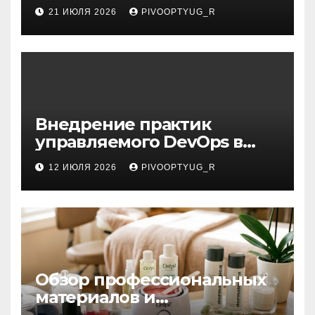
21 ИЮЛЯ 2026
PIVOOPTYUG_R
Внедрение практик
управляемого DevOps в
корпоративную ИТ-
12 ИЮЛЯ 2026
PIVOOPTYUG_R
инфраструктуру
Обзор профессиональных
материалов и
инструментов для