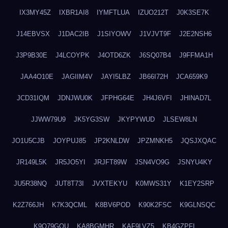
IX3MY45Z
IXBR1AI8
IYMFTLUA
IZUO212T
J0K3SE7K
J14EBVSX
J1DAC2IB
J1SIYOWV
J1VJVT9F
J2E2NSH6
J3P9B30E
J4LCOYPK
J4OTD6ZK
J6SQ07B4
J9FFMA1H
JAA4O10E
JAGIIM4V
JAYI5LBZ
JB66I72H
JCA659K9
JCD31IQM
JDNJWU0K
JFPHG64E
JH4J6VFI
JHINAD7L
JJWW79U9
JK5YG3SW
JKYPYWUD
JLSEW8LN
JO1U5CJB
JOYPUJ85
JP2KNLDW
JPZMNKH5
JQSJXQAC
JR149L5K
JR5JO5YI
JRJFT89W
JSN4VO9G
JSNYU4KY
JU5R38NQ
JUT8T73I
JVXTEKYU
K0MWS31Y
K1EY2SRP
K2Z766JH
K7K3QCML
K8BV6POD
K90K2FSC
K9GLNSQC
K9Q79GQU
KA8BGMHR
KAF9LVZ5
KB4GZPFI