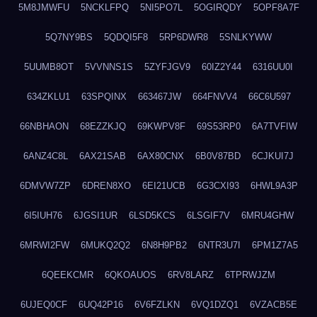
5M8JMWFU
5NCKLFPQ
5NI5PO7L
5OGIRQDY
5OPF8A7F
5Q7NY9BS
5QDQI5F8
5RP6DWR8
5SNLKYWW
5UUMB8OT
5VVNNS1S
5ZYFJGV9
60IZ2Y44
6316UU0I
634ZKLU1
63SPQINX
663467JW
664FNVV4
66C6U597
66NBHAON
68EZZKJQ
69KWPV8F
69S53RP0
6A7TVFIW
6ANZ4C8L
6AX21SAB
6AX80CNX
6B0V87BD
6CJKUI7J
6DMVW7ZP
6DREN8XO
6EI21UCB
6G3CXI93
6HWL9A3P
6I5IUH76
6JGSI1UR
6LSD5KCS
6LSGIF7V
6MRU4GHW
6MRWI2FW
6MUKQ2Q2
6N8H9PB2
6NTR3U7I
6PM1Z7A5
6QEEKCMR
6QKOAUOS
6RV8LARZ
6TPRWJZM
6UJEQ0CF
6UQ42P16
6V6FZLKN
6VQ1DZQ1
6VZACB5E