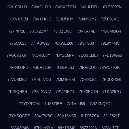
6W1CRLU0
6WAOIUX0
6WJXFPEM
6XIHLDTU
6XP30R7N
6XVXTC5I
70V1YKH3
713M5IHY
718NNXY2
725P81XE
727P972L
73CXZZM4
73IDZEWO
73VKAF4E
77BGMMG4
77S55623
77TABW20
78XWEZ88
79GHS38T
79L8YFMC
7AGCKJXN
7AOR3BJY
7DYZC5PF
7EUSEMEI
7FE1WG6S
7FX48QP3
7GER99GF
7H8LPLGJ
7IRRICQI
7KWC77GK
7LVURME7
7MHLTVDG
7MM4F50B
7O89DJ0L
7PDDGXNL
7PISQHBH
7PKT2VUV
7PVZ4BY4
7PY3EC1H
7TKA257G
7TYDPROM
7UA3TIBE
7UTVLU59
7WZCNQ7C
7YHSQGPE
804ITWBC
80M18M6R
81F9BZC4
82LF82LT
866X8P4W
87HLHOXA
88Y1B346
88ZZ29JA
895NL72T