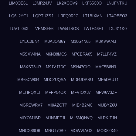
LIM0QE6L
LJMR24JV
LK2XGOV9
LKF65C0O
LNUFNTKU
LQ6L2YC1
LQPTUZSJ
LRFQ9RJC
LT1BIXMN
LT4OEEO3
LUV1L04X
LVEMSF56
LW44TSOS
LWTH46HT
LXJ311K0
LYEC0BN4
M0A3OM6Y
M10G4N65
M3KVW74J
M5SXV4NA
M6N38MCS
M7CERA05
M7LLF4VZ
M8XST3UR
M91VJ7DC
M9N47GIO
MAC5B8N3
MB65CW0R
MDCZUQSA
MDRJDPSU
ME5DAUT1
MEHPQXEI
MFFP54OX
MFVIOX37
MFW6V3ZF
MGREWRV7
MI9AZGTP
MIE4B2MC
MIJBYZ6U
MIYOM1BR
MJNMFFJI
ML5MQHVQ
MLRKITJH
MNCG86O6
MNGT70B9
MOWVIAG3
MOX82X49