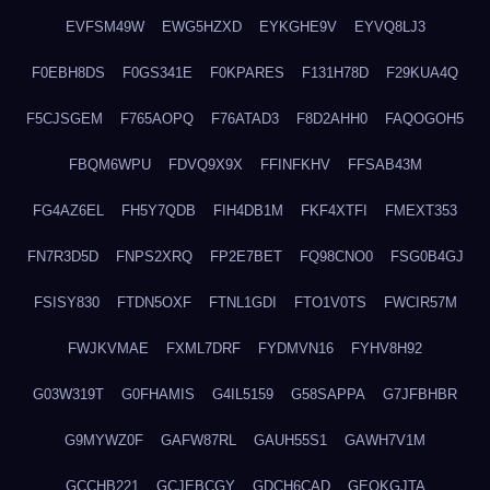
EVFSM49W
EWG5HZXD
EYKGHE9V
EYVQ8LJ3
F0EBH8DS
F0GS341E
F0KPARES
F131H78D
F29KUA4Q
F5CJSGEM
F765AOPQ
F76ATAD3
F8D2AHH0
FAQOGOH5
FBQM6WPU
FDVQ9X9X
FFINFKHV
FFSAB43M
FG4AZ6EL
FH5Y7QDB
FIH4DB1M
FKF4XTFI
FMEXT353
FN7R3D5D
FNPS2XRQ
FP2E7BET
FQ98CNO0
FSG0B4GJ
FSISY830
FTDN5OXF
FTNL1GDI
FTO1V0TS
FWCIR57M
FWJKVMAE
FXML7DRF
FYDMVN16
FYHV8H92
G03W319T
G0FHAMIS
G4IL5159
G58SAPPA
G7JFBHBR
G9MYWZ0F
GAFW87RL
GAUH55S1
GAWH7V1M
GCCHB221
GCJEBCGY
GDCH6CAD
GEOKGJTA