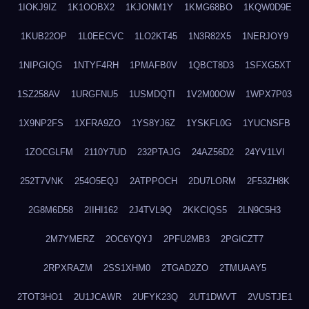
1IOKJ9IZ
1K1OOBX2
1KJONM1Y
1KMG68BO
1KQW0D9E
1KUB22OP
1L0EECVC
1LO2KT45
1N3R82X5
1NERJOY9
1NIPGIQG
1NTYF4RH
1PMAFB0V
1QBCT8D3
1SFXG5XT
1SZ258AV
1URGFNU5
1USMDQTI
1V2M00OW
1WPX7P03
1X9NP2FS
1XFRA9ZO
1YS8YJ6Z
1YSKFL0G
1YUCNSFB
1ZOCGLFM
2110Y7UD
232PTAJG
24AZ56D2
24YV1LVI
252T7VNK
254O5EQJ
2ATPPOCH
2DU7LORM
2F53ZH8K
2G8M6D58
2IIHI162
2J4TVL9Q
2KKCIQS5
2LN9C5H3
2M7YMERZ
2OC6YQYJ
2PFU2MB3
2PGICZT7
2RPXRAZM
2SS1XHM0
2TGAD2ZO
2TMUAAY5
2TOT3HO1
2U1JCAWR
2UFYK23Q
2UT1DWVT
2VUSTJE1