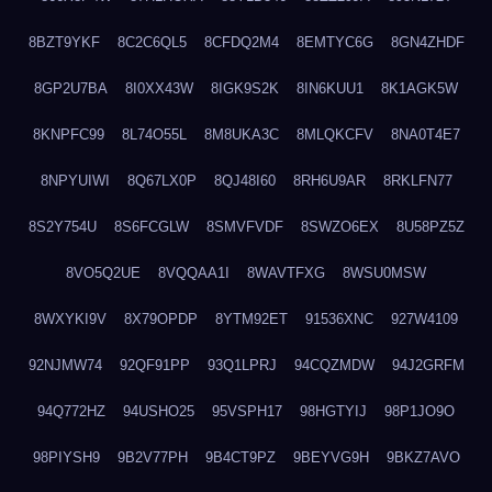
8BZT9YKF
8C2C6QL5
8CFDQ2M4
8EMTYC6G
8GN4ZHDF
8GP2U7BA
8I0XX43W
8IGK9S2K
8IN6KUU1
8K1AGK5W
8KNPFC99
8L74O55L
8M8UKA3C
8MLQKCFV
8NA0T4E7
8NPYUIWI
8Q67LX0P
8QJ48I60
8RH6U9AR
8RKLFN77
8S2Y754U
8S6FCGLW
8SMVFVDF
8SWZO6EX
8U58PZ5Z
8VO5Q2UE
8VQQAA1I
8WAVTFXG
8WSU0MSW
8WXYKI9V
8X79OPDP
8YTM92ET
91536XNC
927W4109
92NJMW74
92QF91PP
93Q1LPRJ
94CQZMDW
94J2GRFM
94Q772HZ
94USHO25
95VSPH17
98HGTYIJ
98P1JO9O
98PIYSH9
9B2V77PH
9B4CT9PZ
9BEYVG9H
9BKZ7AVO