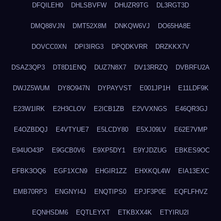
DFQILEH0
DHLSBVFW
DHUZR9TG
DL3RGT3D
DMQ88VJN
DMT52X8M
DNKQW6VJ
DO65HA8E
DOVCC0XN
DPI3IRG3
DPQDKVRR
DRZKKX7V
DSAZ3QP3
DT8D1ENQ
DUZ7N8X7
DV13RRZQ
DVBRFU2A
DWJZ5WUM
DY8O947N
DYPAYVST
E001JP1H
E11LDF9K
E23W1IRK
E2H3CLOV
E2ICB1ZB
E2VVXNGS
E46QR3GJ
E4OZBDQJ
E4VTYUE7
E5LCDY80
E5XJ09LV
E62E7VMP
E94UO43P
E9GCB0V6
E9XP5DY1
E9YJDZUG
EBKES9OC
EFBK3OQ6
EGF1XCN9
EHGIR1ZZ
EHXKQL4W
EIA13EXC
EMB70RP3
ENGNYI4J
ENQTIPS0
EPJF3P0E
EQFLFHVZ
EQNHSDM6
EQTLEYXT
ETKBXX4K
ETYIRU2I