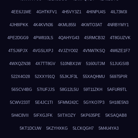
4EE6J1ME
4GHTKFV1
4H5VY3Z1
4HINPU4S
4IL73M3I
4JH8IPKK
4K4KVN36
4KML855I
4KWTO3AT
4NRBYMY1
4PE2DGG9
4PW810LS
4QAHYG43
4SRMCB32
4T8GUZVK
4TSJ6PJX
4VGSLXPJ
4VJZYO02
4VNW7KSQ
4W6ZE1F7
4WXQZN38
4X7TT8GV
510NBX1W
5160U7JM
51JUGSIB
522X4O28
52XXY91Q
55JKJF3L
55XAQHMU
56975PIR
56SCV4BG
57IUFJJS
58G12L5U
59T11ZKH
5AFUR9TL
5CWV233T
5E4JC1TI
5FMM242C
5GYKO7P3
5H18E5N3
5H4C8VII
5IFXGJFK
5IITXOZY
5KP635PE
5KSAQAB8
5KT1DCUW
5KZYHXKG
5LCKQGH7
5M4U4YA3