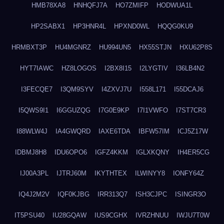
HMB78XA8
HNHQFJ7A
HO7ZMIFP
HODWUA1L
HP2SABX1
HP3HNR4L
HPXND0WL
HQQG0KU9
HRMBXT3P
HU4MGNRZ
HU994UN5
HX55STJN
HXU62P8S
HYT7IAWC
HZ8LOGOS
I2BX8I15
I2LYGTIV
I36LB4N2
I3FECQE7
I3QM9SYV
I4ZXVJ7U
I558L171
I55DCAJ6
I5QWS9I1
I6GGUZQG
I7G0E9KP
I7I1VWFO
I7ST7CR3
I88WLW4J
IA4GWQRD
IAXE6TDA
IBFW57IM
ICJ5Z17W
IDBMJ8H8
IDU6OPO6
IGFZ4KKM
IGLXKQNY
IH4ER5CG
IJ00A3PL
IJTRJ60M
IKYTHTEX
ILWINYY8
IONFY64Z
IQ4J2M2V
IQF0KJBG
IRR313Q7
ISH3CJPC
ISINGR3O
IT5PSU40
IU28GQAW
IUS9CGHX
IVRZHNUU
IWJU7T0W