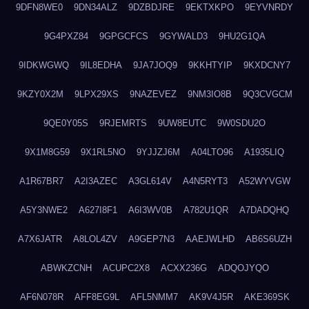
9DFN8WE0
9DN34ALZ
9DZBDJRE
9EKTXKPO
9EYVNRDY
9G4PXZ84
9GPGCFCS
9GYWALD3
9HU2G1QA
9IDKWGWQ
9IL8EDHA
9JA7JOQ9
9KKHTYIP
9KXDCNY7
9KZY0X2M
9LPX29XS
9NAZEVEZ
9NM3IO8B
9Q3CVGCM
9QE0Y05S
9RJEMRTS
9UW8EUTC
9W0SDU2O
9X1M8G59
9X1RL5NO
9YJJZJ6M
A04LTO96
A1935LIQ
A1R67BR7
A2I3AZEC
A3GL614V
A4N5RYT3
A52WYVGW
A5Y3NWE2
A627I8F1
A6I3WV0B
A782U1QR
A7DADQHQ
A7X6JATR
A8LOL4ZV
A9GEP7N3
AAEJWLHD
AB6S6UZH
ABWKZCNH
ACUPC2X8
ACXX236G
ADQOJYQO
AF6N078R
AFF8EG9L
AFL5NMM7
AK9V4J5R
AKE369SK