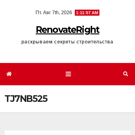
Перейти
Пт. Авг 7th, 2026
1:11:58 AM
к
содержимому
RenovateRight
раскрываем секреты строительства
TJ7NB525