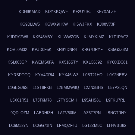
KDH9KMAD
KDYKKQWE
KF2UYIRJ
KF7XALZE
KG9DLLW5
KGWX9HKW
KI5WJFKX
KJ08V73F
KJDDY2W8
KK545ABY
KLIWWZOB
KLMYKIMZ
KLT1PAC2
KOVL0M32
KPJD0F5K
KR9YDNR4
KRG7DRYF
KS5G3Z8M
KSL803GP
KWEMS0FA
KX516STY
KXLC6J92
KYOXDC81
KYRSFGGQ
KYV4DRI4
KYX46IW3
L0BT21HO
L0Y2NEBV
L1GEGJ6S
L1ST8FKB
L2BMMW8Q
L2ZN3BHS
L57P2LQN
L5X01R51
L73T6M78
L7FYSCMH
L95AHS8U
L9FKU7RL
L9QDLOZM
LABRHI3H
LAFV50IM
LAZ6T7PN
LBNGTRNY
LC6M327N
LCGG71IN
LFMQZFHJ
LG12ZM8C
LH4VBB92