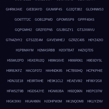
GHRMJAIE
GIEB3AYD
GIUW9P4S
GJ2QT3B2
GLOHNMS3
GO6TTT2C
GOB12PWD
GPOM5SP9
GPPF40AS
GQPGMHI2
GRZFEPN5
GSJBGZY1
GT3JXWVU
GTN4ZHY2
GTS2ZE4M
GXVEWHEJ
GZRZC405
H0YZ42IO
H1PBMAYM
H2MASRBB
H2OITBAT
H4ZIQ7DS
H55MU2PD
H5XERU2Q
H89M16VE
H906R061
H9E6DY5L
H9R8JKFZ
HACGF072
HAHNDK85
HC7B50HQ
HCPKPHIE
HDNJ1E18
HE8RTAHE
HE9K1CL2
HEAEV8I2
HF86Y2G8
HFWS2T9B
HGDS4JYE
HGNI8JBA
HI92Q96N
HIEPC07W
HIGK3XKI
HIUAH86N
HJDHPW3M
HK1NQOM8
HKLIYZNV