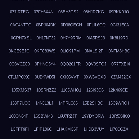
077IRTEG
07FH6X4N
08EH3GS2
08HJRZKG
09RKK0JO
0AG4NTTC
0BPJ04DK
0D38QEGH
0FLIL6GQ
0GI31E0A
0GRH7XSL
0H17NT32
0H7Y9RRM
0IA5RSJ3
0K8I19RD
0KCE9EJG
0KFC83WS
0LIQ91PM
0NALSI2P
0NFM8HBQ
0O3VCZC0
0PHNO5Y4
0QO261FR
0QV0STGJ
0R7FXEI4
0T1MPQXC
0UDKWD5I
0XI05VVT
0XW3VGXD
0ZM4J2CX
105XMS37
10SRNZZ2
1103WHO1
126I93O6
12K469CE
133P7UOC
14NJ13LJ
14PRLC85
15B2SHBQ
15C9WR6H
160ON64P
16SBWI43
16U7RZJT
19YDYQRW
1BR5X4KO
1CFFT9FI
1FIP186C
1HAKMC6P
1HDB3VUY
1I70CGZX