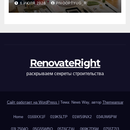
6 ИЮЛЯ 2026
PIVOOPTYUG_R
маникюра, депиляции,
наращивания ресниц и
ухода
RenovateRight
раскрываем секреты строительства
Сайт работает на WordPress
|
Тема: News Way, автор
Themeansar
Home
0169XX1F
019K5LTP
01WS9NX2
034UW6PW
03L7504Q
05G55WBQ
05T6CZAL
069K7D5M
0755T7I3