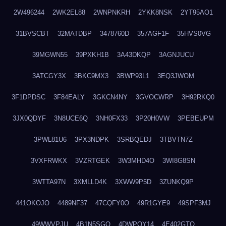
2W496244
2WK2EL88
2WNPNKRH
2YKK8NSK
2YT95AO1
31BVSCBT
32MATDBP
3478760D
357AGF1F
35HVS0VG
39MGWN55
39PXKH1B
3A43DKQP
3AGNJUCU
3ATCGY3X
3BKC9MX3
3BWP93L1
3EQ3JWOM
3F1DPDSC
3F84EALY
3GKCN4NY
3GVOCWRP
3H92RKQ0
3JX0QDYF
3N8UCE6Q
3NH0FX33
3P20H0VW
3PEBEUPM
3PWL81U6
3PX3NDPK
3SRBQEDJ
3TBVTN7Z
3VXFRWKX
3VZRTGEK
3W3MHD4O
3WI8G8SN
3WTTA97N
3XMLLD4K
3XWW9P5D
3ZUNKQ9P
441OKOJO
4489NF37
47CQFY0O
49R1GYE9
49SPF3MJ
49WWVPJU
4B1N5SGO
4DWPQY14
4E402GTO