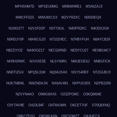
MPHSHM7D
MPSEU0MG
MRBMHRE1
MSNIZAJ3
MWCFF0Z5
MWU9XCS3
MZVYRZKC
N0550EQX
N1I0O2T7
N2V1FD2P
N3773GIL
N4DPRZKC
N4ODX2G8
N5RDJY0F
N6H5CGZ0
N710ZHEC
N7HBYFUH
N8AYCB29
N8ZZIYOZ
NA9OOZ17
NECQIRND
NEDYCU27
NENBLWC7
NH3H1RWC
NJVIXE5E
NLSY69R1
NMUEOE6J
NNB1FICK
NNDTIZGX
NPQ5L31M
NQ0A2XA0
NSYS40EF
NTZGUBJ3
NUK7NBML
NWZNDAJN
NX6AV481
NXPUS3D3
NZPB2200
NZVYN4AO
O0MG9XA5
O23ZPOMC
O3KQM64E
O3Y7AV9E
O423L94F
O4T6HJMN
O6CET7UF
O70Q6XNQ
O8KCZD1G
O9SWLK6N
O9ZJOMZT
OA3UFZJL