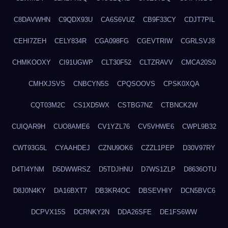
C8DAVWHN
C9QDX93U
CA6S6VUZ
CB9F33CY
CDJT7PIL
CEHI7ZEH
CELY834R
CGA098FG
CGEVTRIW
CGRLSVJ8
CHMKOOXY
CI91UGWP
CLT30F52
CLTZRAVV
CMCA20S0
CMHXJSVS
CNBCYN5S
CPQSOOVS
CPSK0XQA
CQT03M2C
CS1XD5WX
CSTBG7NZ
CTBNCK2W
CUIQAR9H
CUO8AME6
CV1YZL76
CV5VHWE6
CWPL9B32
CWT93G5L
CYAAHDEJ
CZNU9OK6
CZZL1PEP
D30V97RY
D4TI4YNM
D5DWWRSZ
D5TDJHNU
D7WS1ZLP
D8636OTU
D8J0N4KY
DA16BXT7
DB3KR4OC
DBSEVHIY
DCN5BVC6
DCPVX15S
DCRNKY2N
DDA26SFE
DE1FS6WW