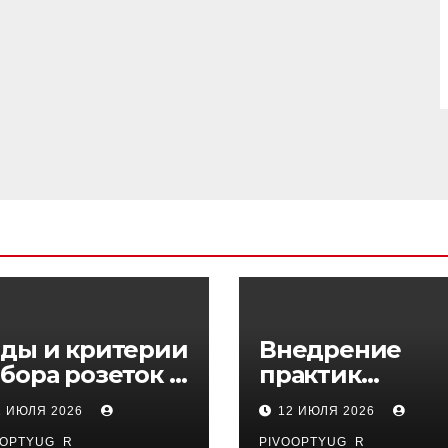
ды и критерии
Внедрение
бора розеток и
практик
ключателей
управляемого
1 ИЮЛЯ 2026
12 ИЮЛЯ 2026
DevOps в
OOPTYUG_R
PIVOOPTYUG_R