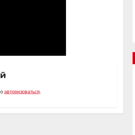
ий
мо
авторизоваться
.