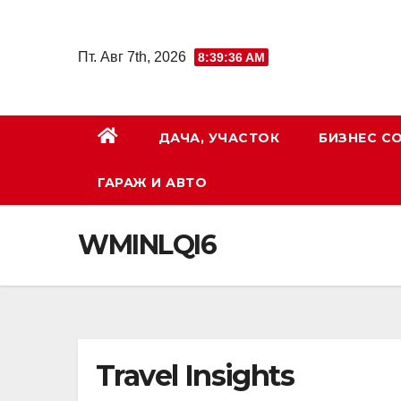
Перейти
к
Пт. Авг 7th, 2026
8:39:37 AM
содержимому
ДАЧА, УЧАСТОК
БИЗНЕС С
ГАРАЖ И АВТО
WMINLQI6
Travel Insights