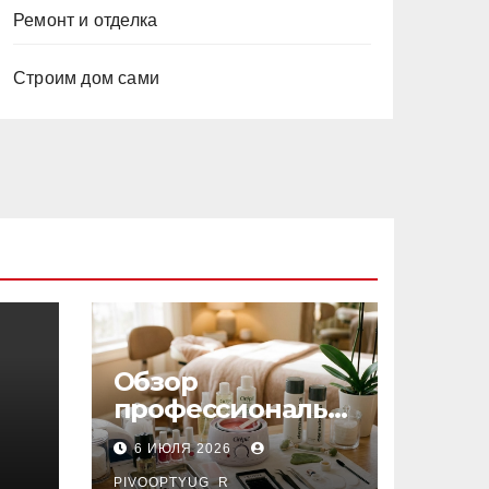
Ремонт и отделка
Строим дом сами
Обзор
профессиональн
ых материалов и
6 ИЮЛЯ 2026
инструментов
PIVOOPTYUG_R