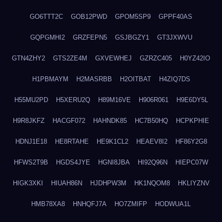
GO6TTT2C
GOB12PWD
GPOM5SP9
GPPF40AS
GQPGMHI2
GRZFEPN5
GSJBGZY1
GT3JXWVU
GTN4ZHY2
GTS2ZE4M
GXVEWHEJ
GZRZC405
H0YZ42IO
H1PBMAYM
H2MASRBB
H2OITBAT
H4ZIQ7DS
H55MU2PD
H5XERU2Q
H89M16VE
H906R061
H9E6DY5L
H9R8JKFZ
HACGF072
HAHNDK85
HC7B50HQ
HCPKPHIE
HDNJ1E18
HE8RTAHE
HE9K1CL2
HEAEV8I2
HF86Y2G8
HFWS2T9B
HGDS4JYE
HGNI8JBA
HI92Q96N
HIEPC07W
HIGK3XKI
HIUAH86N
HJDHPW3M
HK1NQOM8
HKLIYZNV
HMB78XA8
HNHQFJ7A
HO7ZMIFP
HODWUA1L