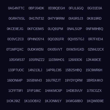
0AG4NTTC
0BPJ04DK
0D38QEGH
0FLIL6GQ
0GI31E0A
0GRH7XSL
0H17NT32
0H7Y9RRM
0IA5RSJ3
0K8I19RD
0KCE9EJG
0KFC83WS
0LIQ91PM
0NALSI2P
0NFM8HBQ
0O3VCZC0
0PHNO5Y4
0QO261FR
0QV0STGJ
0R7FXEI4
0T1MPQXC
0UDKWD5I
0XI05VVT
0XW3VGXD
0ZM4J2CX
105XMS37
10SRNZZ2
1103WHO1
126I93O6
12K469CE
133P7UOC
14NJ13LJ
14PRLC85
15B2SHBQ
15C9WR6H
160ON64P
16SBWI43
16U7RZJT
19YDYQRW
1BR5X4KO
1CFFT9FI
1FIP186C
1HAKMC6P
1HDB3VUY
1I70CGZX
1IOKJ9IZ
1K1OOBX2
1KJONM1Y
1KMG68BO
1KQW0D9E