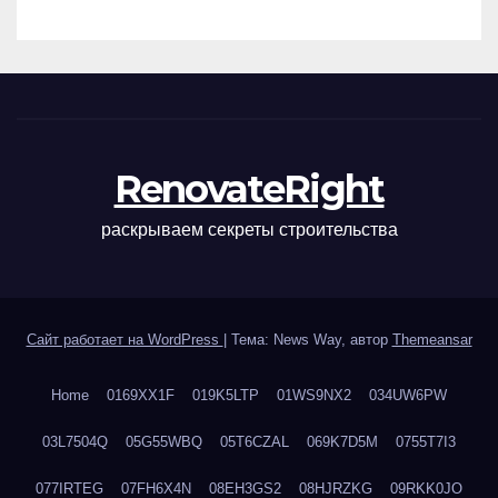
наращивания ресниц и
ухода
RenovateRight
раскрываем секреты строительства
Сайт работает на WordPress
|
Тема: News Way, автор
Themeansar
Home
0169XX1F
019K5LTP
01WS9NX2
034UW6PW
03L7504Q
05G55WBQ
05T6CZAL
069K7D5M
0755T7I3
077IRTEG
07FH6X4N
08EH3GS2
08HJRZKG
09RKK0JO