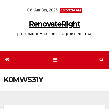
Перейти
Сб. Авг 8th, 2026
10:53:35 AM
к
содержимому
RenovateRight
раскрываем секреты строительства
K0MWS31Y