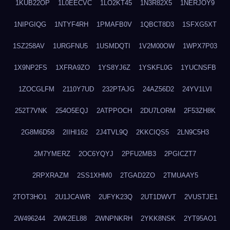
1KUB22OP
1L0EECVC
1LO2KT45
1N3R82X5
1NERJOY9
1NIPGIQG
1NTYF4RH
1PMAFB0V
1QBCT8D3
1SFXG5XT
1SZ258AV
1URGFNU5
1USMDQTI
1V2M00OW
1WPX7P03
1X9NP2FS
1XFRA9ZO
1YS8YJ6Z
1YSKFL0G
1YUCNSFB
1ZOCGLFM
2110Y7UD
232PTAJG
24AZ56D2
24YV1LVI
252T7VNK
254O5EQJ
2ATPPOCH
2DU7LORM
2F53ZH8K
2G8M6D58
2IIHI162
2J4TVL9Q
2KKCIQS5
2LN9C5H3
2M7YMERZ
2OC6YQYJ
2PFU2MB3
2PGICZT7
2RPXRAZM
2SS1XHM0
2TGAD2ZO
2TMUAAY5
2TOT3HO1
2U1JCAWR
2UFYK23Q
2UT1DWVT
2VUSTJE1
2W496244
2WK2EL88
2WNPNKRH
2YKK8NSK
2YT95AO1