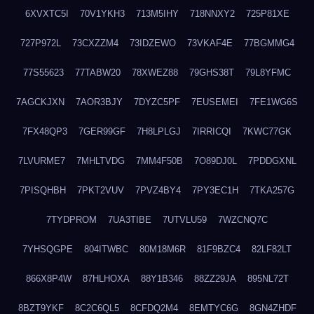
6XVXTC5I
70V1YKH3
713M5IHY
718NNXY2
725P81XE
727P972L
73CXZZM4
73IDZEWO
73VKAF4E
77BGMMG4
77S55623
77TABW20
78XWEZ88
79GHS38T
79L8YFMC
7AGCKJXN
7AOR3BJY
7DYZC5PF
7EUSEMEI
7FE1WG6S
7FX48QP3
7GER99GF
7H8LPLGJ
7IRRICQI
7KWC77GK
7LVURME7
7MHLTVDG
7MM4F50B
7O89DJ0L
7PDDGXNL
7PISQHBH
7PKT2VUV
7PVZ4BY4
7PY3EC1H
7TKA257G
7TYDPROM
7UA3TIBE
7UTVLU59
7WZCNQ7C
7YHSQGPE
804ITWBC
80M18M6R
81F9BZC4
82LF82LT
866X8P4W
87HLHOXA
88Y1B346
88ZZ29JA
895NL72T
8BZT9YKF
8C2C6QL5
8CFDQ2M4
8EMTYC6G
8GN4ZHDF