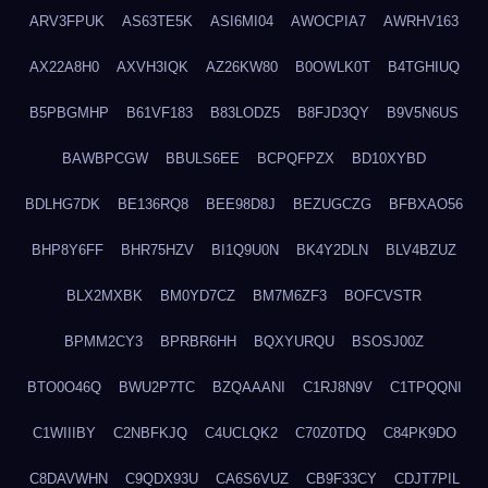
ARV3FPUK
AS63TE5K
ASI6MI04
AWOCPIA7
AWRHV163
AX22A8H0
AXVH3IQK
AZ26KW80
B0OWLK0T
B4TGHIUQ
B5PBGMHP
B61VF183
B83LODZ5
B8FJD3QY
B9V5N6US
BAWBPCGW
BBULS6EE
BCPQFPZX
BD10XYBD
BDLHG7DK
BE136RQ8
BEE98D8J
BEZUGCZG
BFBXAO56
BHP8Y6FF
BHR75HZV
BI1Q9U0N
BK4Y2DLN
BLV4BZUZ
BLX2MXBK
BM0YD7CZ
BM7M6ZF3
BOFCVSTR
BPMM2CY3
BPRBR6HH
BQXYURQU
BSOSJ00Z
BTO0O46Q
BWU2P7TC
BZQAAANI
C1RJ8N9V
C1TPQQNI
C1WIIIBY
C2NBFKJQ
C4UCLQK2
C70Z0TDQ
C84PK9DO
C8DAVWHN
C9QDX93U
CA6S6VUZ
CB9F33CY
CDJT7PIL