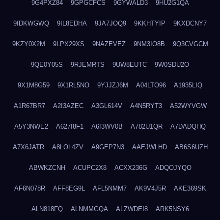
9G4PXZ84
9GPGCFCS
9GYWALD3
9HU2G1QA
9IDKWGWQ
9IL8EDHA
9JA7JOQ9
9KKHTYIP
9KXDCNY7
9KZY0X2M
9LPX29XS
9NAZEVEZ
9NM3IO8B
9Q3CVGCM
9QE0Y05S
9RJEMRTS
9UW8EUTC
9W0SDU2O
9X1M8G59
9X1RL5NO
9YJJZJ6M
A04LTO96
A1935LIQ
A1R67BR7
A2I3AZEC
A3GL614V
A4N5RYT3
A52WYVGW
A5Y3NWE2
A627I8F1
A6I3WV0B
A782U1QR
A7DADQHQ
A7X6JATR
A8LOL4ZV
A9GEP7N3
AAEJWLHD
AB6S6UZH
ABWKZCNH
ACUPC2X8
ACXX236G
ADQOJYQO
AF6N078R
AFF8EG9L
AFL5NMM7
AK9V4J5R
AKE369SK
ALN818FQ
ALNMMGQA
ALZWDEI8
ARK5NSY6