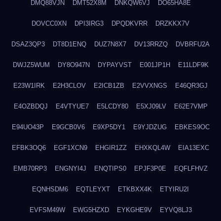
DMQ88VJN
DMT52X8M
DNKQW6VJ
DO65HA8E
DOVCC0XN
DPI3IRG3
DPQDKVRR
DRZKKX7V
DSAZ3QP3
DT8D1ENQ
DUZ7N8X7
DV13RRZQ
DVBRFU2A
DWJZ5WUM
DY8O947N
DYPAYVST
E001JP1H
E11LDF9K
E23W1IRK
E2H3CLOV
E2ICB1ZB
E2VVXNGS
E46QR3GJ
E4OZBDQJ
E4VTYUE7
E5LCDY80
E5XJ09LV
E62E7VMP
E94UO43P
E9GCB0V6
E9XP5DY1
E9YJDZUG
EBKES9OC
EFBK3OQ6
EGF1XCN9
EHGIR1ZZ
EHXKQL4W
EIA13EXC
EMB70RP3
ENGNYI4J
ENQTIPS0
EPJF3P0E
EQFLFHVZ
EQNHSDM6
EQTLEYXT
ETKBXX4K
ETYIRU2I
EVFSM49W
EWG5HZXD
EYKGHE9V
EYVQ8LJ3