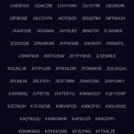
J14EBVSX
J1DAC2IB
J1SIYOWV
J1VJVT9F
J2E2NSH6
J3P9B30E
J4LCOYPK
J4OTD6ZK
J6SQ07B4
J9FFMA1H
JAA4O10E
JAGIIM4V
JAYI5LBZ
JB66I72H
JCA659K9
JCD31IQM
JDNJWU0K
JFPHG64E
JH4J6VFI
JHINAD7L
JJWW79U9
JK5YG3SW
JKYPYWUD
JLSEW8LN
JO1U5CJB
JOYPUJ85
JP2KNLDW
JPZMNKH5
JQSJXQAC
JR149L5K
JR5JO5YI
JRJFT89W
JSN4VO9G
JSNYU4KY
JU5R38NQ
JUT8T73I
JVXTEKYU
K0MWS31Y
K1EY2SRP
K2Z766JH
K7K3QCML
K8BV6POD
K90K2FSC
K9GLNSQC
K9Q79GQU
KA8BGMHR
KAF9LVZ5
KB4GZPFI
KDH9KMAD
KDYKKQWE
KF2UYIRJ
KF7XALZE