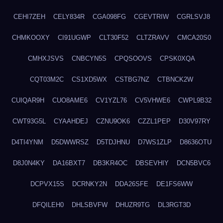
CEHI7ZEH
CELY834R
CGA098FG
CGEVTRIW
CGRLSVJ8
CHMKOOXY
CI91UGWP
CLT30F52
CLTZRAVV
CMCA20S0
CMHXJSVS
CNBCYN5S
CPQSOOVS
CPSK0XQA
CQT03M2C
CS1XD5WX
CSTBG7NZ
CTBNCK2W
CUIQAR9H
CUO8AME6
CV1YZL76
CV5VHWE6
CWPL9B32
CWT93G5L
CYAAHDEJ
CZNU9OK6
CZZL1PEP
D30V97RY
D4TI4YNM
D5DWWRSZ
D5TDJHNU
D7WS1ZLP
D8636OTU
D8J0N4KY
DA16BXT7
DB3KR4OC
DBSEVHIY
DCN5BVC6
DCPVX15S
DCRNKY2N
DDA26SFE
DE1FS6WW
DFQILEH0
DHLSBVFW
DHUZR9TG
DL3RGT3D