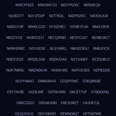
MWCFF0Z5
MWU9XCS3
MZVYRZKC
N0550EQX
N1I0O2T7
N2V1FD2P
N3773GIL
N4DPRZKC
N4ODX2G8
N5RDJY0F
N6H5CGZ0
N710ZHEC
N7HBYFUH
N8AYCB29
N8ZZIYOZ
NA9OOZ17
NECQIRND
NEDYCU27
NENBLWC7
NH3H1RWC
NJVIXE5E
NLSY69R1
NMUEOE6J
NNB1FICK
NNDTIZGX
NPQ5L31M
NQ0A2XA0
NSYS40EF
NTZGUBJ3
NUK7NBML
NWZNDAJN
NX6AV481
NXPUS3D3
NZPB2200
NZVYN4AO
O0MG9XA5
O23ZPOMC
O3KQM64E
O3Y7AV9E
O423L94F
O4T6HJMN
O6CET7UF
O70Q6XNQ
O8KCZD1G
O9SWLK6N
O9ZJOMZT
OA3UFZJL
OCQUXSU1
ODYX8A5O
OEMNQ8Q7
OFTH07WN