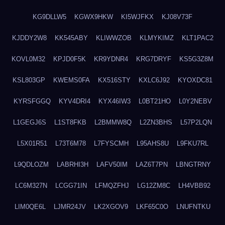
KG9DLLW5
KGWX9HKW
KI5WJFKX
KJ08V73F
KJDDY2W8
KK545ABY
KLIWWZOB
KLMYKIMZ
KLT1PAC2
KOVL0M32
KPJD0F5K
KR9YDNR4
KRG7DRYF
KS5G3Z8M
KSL803GP
KWEMS0FA
KX516STY
KXLC6J92
KYOXDC81
KYRSFGGQ
KYV4DRI4
KYX46IW3
L0BT21HO
L0Y2NEBV
L1GEGJ6S
L1ST8FKB
L2BMMW8Q
L2ZN3BHS
L57P2LQN
L5X01R51
L73T6M78
L7FYSCMH
L95AHS8U
L9FKU7RL
L9QDLOZM
LABRHI3H
LAFV50IM
LAZ6T7PN
LBNGTRNY
LC6M327N
LCGG71IN
LFMQZFHJ
LG12ZM8C
LH4VBB92
LIM0QE6L
LJMR24JV
LK2XGOV9
LKF65C0O
LNUFNTKU