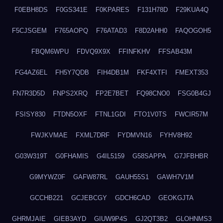
F0EBH8DS
F0GS341E
F0KPARES
F131H78D
F29KUA4Q
F5CJSGEM
F765AOPQ
F76ATAD3
F8D2AHH0
FAQOGOH5
FBQM6WPU
FDVQ9X9X
FFINFKHV
FFSAB43M
FG4AZ6EL
FH5Y7QDB
FIH4DB1M
FKF4XTFI
FMEXT353
FN7R3D5D
FNPS2XRQ
FP2E7BET
FQ98CNO0
FSG0B4GJ
FSISY830
FTDN5OXF
FTNL1GDI
FTO1V0TS
FWCIR57M
FWJKVMAE
FXML7DRF
FYDMVN16
FYHV8H92
G03W319T
G0FHAMIS
G4IL5159
G58SAPPA
G7JFBHBR
G9MYWZ0F
GAFW87RL
GAUH55S1
GAWH7V1M
GCCHB221
GCJEBCGY
GDCH6CAD
GEOKGJTA
GHRMJAIE
GIEB3AYD
GIUW9P4S
GJ2QT3B2
GLOHNMS3