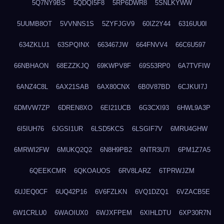
5Q7NY9BS
5QDQI5F8
5RP6DWR8
5SNLKYWW
5UUMB8OT
5VVNNS1S
5ZYFJGV9
60IZ2Y44
6316UU0I
634ZKLU1
63SPQINX
663467JW
664FNVV4
66C6U597
66NBHAON
68EZZKJQ
69KWPV8F
69S53RP0
6A7TVFIW
6ANZ4C8L
6AX21SAB
6AX80CNX
6B0V87BD
6CJKUI7J
6DMVW7ZP
6DREN8XO
6EI21UCB
6G3CXI93
6HWL9A3P
6I5IUH76
6JGSI1UR
6LSD5KCS
6LSGIF7V
6MRU4GHW
6MRWI2FW
6MUKQ2Q2
6N8H9PB2
6NTR3U7I
6PM1Z7A5
6QEEKCMR
6QKOAUOS
6RV8LARZ
6TPRWJZM
6UJEQ0CF
6UQ42P16
6V6FZLKN
6VQ1DZQ1
6VZACB5E
6W1CRLU0
6WAOIUX0
6WJXFPEM
6XIHLDTU
6XP30R7N