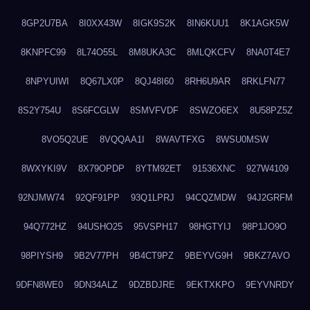
8GP2U7BA
8I0XX43W
8IGK9S2K
8IN6KUU1
8K1AGK5W
8KNPFC99
8L74O55L
8M8UKA3C
8MLQKCFV
8NA0T4E7
8NPYUIWI
8Q67LX0P
8QJ48I60
8RH6U9AR
8RKLFN77
8S2Y754U
8S6FCGLW
8SMVFVDF
8SWZO6EX
8U58PZ5Z
8VO5Q2UE
8VQQAA1I
8WAVTFXG
8WSU0MSW
8WXYKI9V
8X79OPDP
8YTM92ET
91536XNC
927W4109
92NJMW74
92QF91PP
93Q1LPRJ
94CQZMDW
94J2GRFM
94Q772HZ
94USHO25
95VSPH17
98HGTYIJ
98P1JO9O
98PIYSH9
9B2V77PH
9B4CT9PZ
9BEYVG9H
9BKZ7AVO
9DFN8WE0
9DN34ALZ
9DZBDJRE
9EKTXKPO
9EYVNRDY