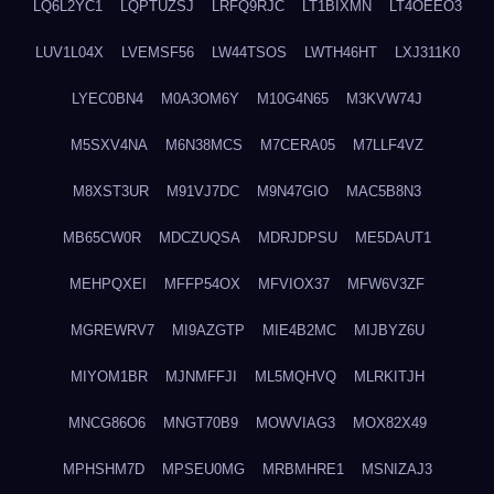
LQ6L2YC1
LQPTUZSJ
LRFQ9RJC
LT1BIXMN
LT4OEEO3
LUV1L04X
LVEMSF56
LW44TSOS
LWTH46HT
LXJ311K0
LYEC0BN4
M0A3OM6Y
M10G4N65
M3KVW74J
M5SXV4NA
M6N38MCS
M7CERA05
M7LLF4VZ
M8XST3UR
M91VJ7DC
M9N47GIO
MAC5B8N3
MB65CW0R
MDCZUQSA
MDRJDPSU
ME5DAUT1
MEHPQXEI
MFFP54OX
MFVIOX37
MFW6V3ZF
MGREWRV7
MI9AZGTP
MIE4B2MC
MIJBYZ6U
MIYOM1BR
MJNMFFJI
ML5MQHVQ
MLRKITJH
MNCG86O6
MNGT70B9
MOWVIAG3
MOX82X49
MPHSHM7D
MPSEU0MG
MRBMHRE1
MSNIZAJ3