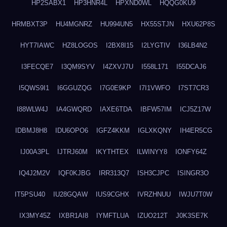
HP2SABX1
HP3HNR4L
HPXND0WL
HQQG0KU9
HRMBXT3P
HU4MGNRZ
HU994UN5
HX55STJN
HXU62P8S
HYT7IAWC
HZ8LOGOS
I2BX8I15
I2LYGTIV
I36LB4N2
I3FECQE7
I3QM9SYV
I4ZXVJ7U
I558L171
I55DCAJ6
I5QWS9I1
I6GGUZQG
I7G0E9KP
I7I1VWFO
I7ST7CR3
I88WLW4J
IA4GWQRD
IAXE6TDA
IBFW57IM
ICJ5Z17W
IDBMJ8H8
IDU6OPO6
IGFZ4KKM
IGLXKQNY
IH4ER5CG
IJ00A3PL
IJTRJ60M
IKYTHTEX
ILWINYY8
IONFY64Z
IQ4J2M2V
IQF0KJBG
IRR313Q7
ISH3CJPC
ISINGR3O
IT5PSU40
IU28GQAW
IUS9CGHX
IVRZHNUU
IWJU7T0W
IX3MY45Z
IXBR1AI8
IYMFTLUA
IZUO212T
J0K3SE7K