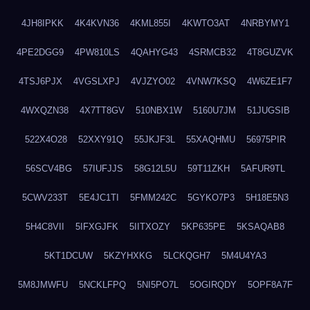
4JH8IPKK
4K4KVN36
4KML855I
4KWTO3AT
4NRBYMY1
4PE2DGG9
4PW810LS
4QAHYG43
4SRMCB32
4T8GUZVK
4TSJ6PJX
4VGSLXPJ
4VJZYO02
4VNW7KSQ
4W6ZE1F7
4WXQZN38
4X7TT8GV
510NBX1W
5160U7JM
51JUGSIB
522X4O28
52XXY91Q
55JKJF3L
55XAQHMU
56975PIR
56SCV4BG
57IUFJJS
58G12L5U
59T11ZKH
5AFUR9TL
5CWV233T
5E4JC1TI
5FMM242C
5GYKO7P3
5H18E5N3
5H4C8VII
5IFXGJFK
5IITXOZY
5KP635PE
5KSAQAB8
5KT1DCUW
5KZYHXKG
5LCKQGH7
5M4U4YA3
5M8JMWFU
5NCKLFPQ
5NI5PO7L
5OGIRQDY
5OPF8A7F