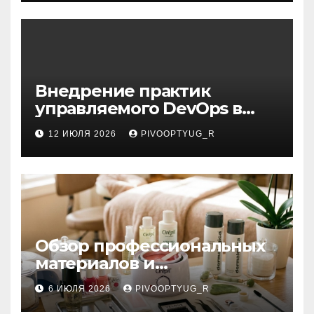
Внедрение практик
управляемого DevOps в
корпоративную ИТ-
12 ИЮЛЯ 2026
PIVOOPTYUG_R
инфраструктуру
Обзор профессиональных
материалов и
инструментов для
6 ИЮЛЯ 2026
PIVOOPTYUG_R
маникюра, депиляции,