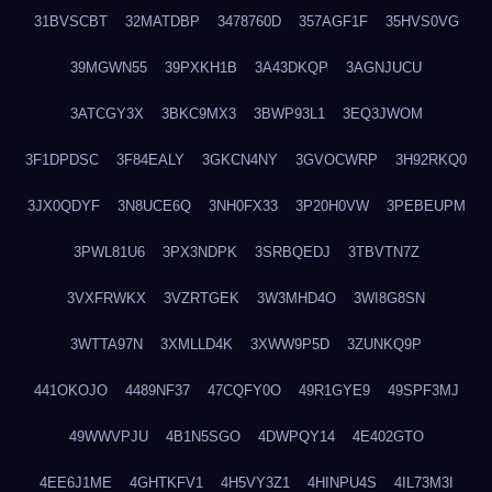
31BVSCBT
32MATDBP
3478760D
357AGF1F
35HVS0VG
39MGWN55
39PXKH1B
3A43DKQP
3AGNJUCU
3ATCGY3X
3BKC9MX3
3BWP93L1
3EQ3JWOM
3F1DPDSC
3F84EALY
3GKCN4NY
3GVOCWRP
3H92RKQ0
3JX0QDYF
3N8UCE6Q
3NH0FX33
3P20H0VW
3PEBEUPM
3PWL81U6
3PX3NDPK
3SRBQEDJ
3TBVTN7Z
3VXFRWKX
3VZRTGEK
3W3MHD4O
3WI8G8SN
3WTTA97N
3XMLLD4K
3XWW9P5D
3ZUNKQ9P
441OKOJO
4489NF37
47CQFY0O
49R1GYE9
49SPF3MJ
49WWVPJU
4B1N5SGO
4DWPQY14
4E402GTO
4EE6J1ME
4GHTKFV1
4H5VY3Z1
4HINPU4S
4IL73M3I