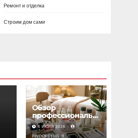
Ремонт и отделка
Строим дом сами
Обзор
профессиональн
ых материалов и
6 ИЮЛЯ 2026
инструментов
PIVOOPTYUG_R