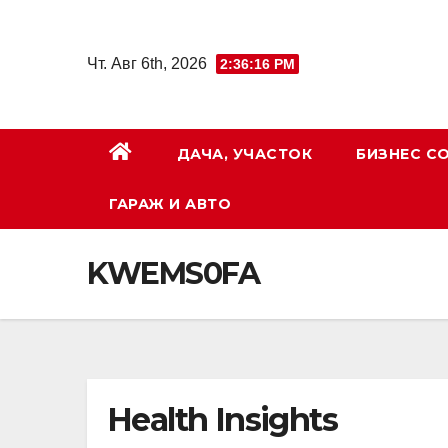
Перейти
к
Чт. Авг 6th, 2026
2:36:17 PM
содержимому
ДАЧА, УЧАСТОК
БИЗНЕС С
ГАРАЖ И АВТО
KWEMS0FA
Health Insights