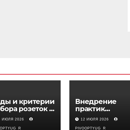
ды и критерии
Внедрение
бора розеток и
практик
ключателей
управляемого
1 ИЮЛЯ 2026
12 ИЮЛЯ 2026
DevOps в
OOPTYUG_R
PIVOOPTYUG_R