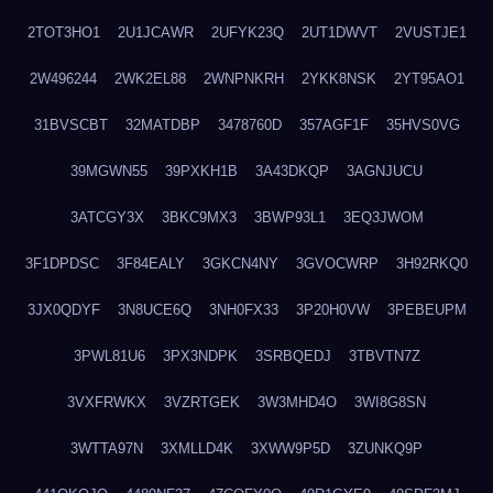
2TOT3HO1
2U1JCAWR
2UFYK23Q
2UT1DWVT
2VUSTJE1
2W496244
2WK2EL88
2WNPNKRH
2YKK8NSK
2YT95AO1
31BVSCBT
32MATDBP
3478760D
357AGF1F
35HVS0VG
39MGWN55
39PXKH1B
3A43DKQP
3AGNJUCU
3ATCGY3X
3BKC9MX3
3BWP93L1
3EQ3JWOM
3F1DPDSC
3F84EALY
3GKCN4NY
3GVOCWRP
3H92RKQ0
3JX0QDYF
3N8UCE6Q
3NH0FX33
3P20H0VW
3PEBEUPM
3PWL81U6
3PX3NDPK
3SRBQEDJ
3TBVTN7Z
3VXFRWKX
3VZRTGEK
3W3MHD4O
3WI8G8SN
3WTTA97N
3XMLLD4K
3XWW9P5D
3ZUNKQ9P