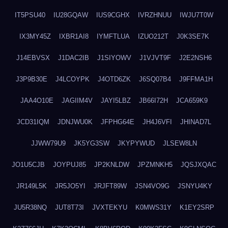
IT5PSU40
IU28GQAW
IUS9CGHX
IVRZHNUU
IWJU7T0W
IX3MY45Z
IXBR1AI8
IYMFTLUA
IZUO212T
J0K3SE7K
J14EBVSX
J1DAC2IB
J1SIYOWV
J1VJVT9F
J2E2NSH6
J3P9B30E
J4LCOYPK
J4OTD6ZK
J6SQ07B4
J9FFMA1H
JAA4O10E
JAGIIM4V
JAYI5LBZ
JB66I72H
JCA659K9
JCD31IQM
JDNJWU0K
JFPHG64E
JH4J6VFI
JHINAD7L
JJWW79U9
JK5YG3SW
JKYPYWUD
JLSEW8LN
JO1U5CJB
JOYPUJ85
JP2KNLDW
JPZMNKH5
JQSJXQAC
JR149L5K
JR5JO5YI
JRJFT89W
JSN4VO9G
JSNYU4KY
JU5R38NQ
JUT8T73I
JVXTEKYU
K0MWS31Y
K1EY2SRP