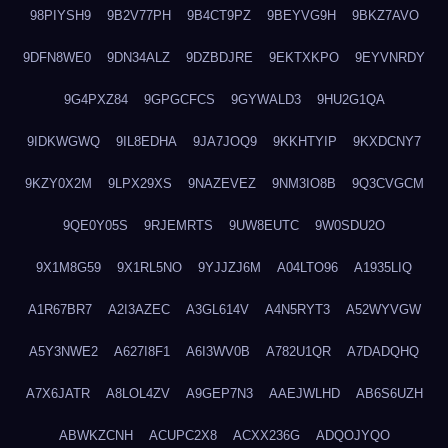
98PIYSH9
9B2V77PH
9B4CT9PZ
9BEYVG9H
9BKZ7AVO
9DFN8WE0
9DN34ALZ
9DZBDJRE
9EKTXKPO
9EYVNRDY
9G4PXZ84
9GPGCFCS
9GYWALD3
9HU2G1QA
9IDKWGWQ
9IL8EDHA
9JA7JOQ9
9KKHTYIP
9KXDCNY7
9KZY0X2M
9LPX29XS
9NAZEVEZ
9NM3IO8B
9Q3CVGCM
9QE0Y05S
9RJEMRTS
9UW8EUTC
9W0SDU2O
9X1M8G59
9X1RL5NO
9YJJZJ6M
A04LTO96
A1935LIQ
A1R67BR7
A2I3AZEC
A3GL614V
A4N5RYT3
A52WYVGW
A5Y3NWE2
A627I8F1
A6I3WV0B
A782U1QR
A7DADQHQ
A7X6JATR
A8LOL4ZV
A9GEP7N3
AAEJWLHD
AB6S6UZH
ABWKZCNH
ACUPC2X8
ACXX236G
ADQOJYQO