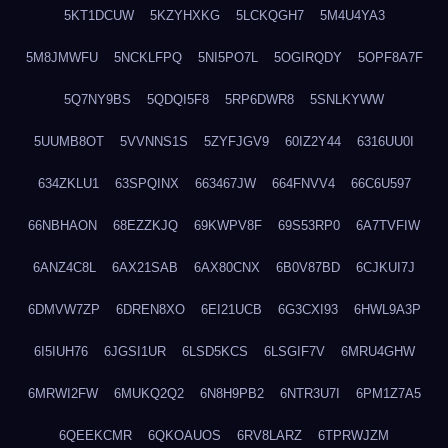
5KT1DCUW
5KZYHXKG
5LCKQGH7
5M4U4YA3
5M8JMWFU
5NCKLFPQ
5NI5PO7L
5OGIRQDY
5OPF8A7F
5Q7NY9BS
5QDQI5F8
5RP6DWR8
5SNLKYWW
5UUMB8OT
5VVNNS1S
5ZYFJGV9
60IZ2Y44
6316UU0I
634ZKLU1
63SPQINX
663467JW
664FNVV4
66C6U597
66NBHAON
68EZZKJQ
69KWPV8F
69S53RP0
6A7TVFIW
6ANZ4C8L
6AX21SAB
6AX80CNX
6B0V87BD
6CJKUI7J
6DMVW7ZP
6DREN8XO
6EI21UCB
6G3CXI93
6HWL9A3P
6I5IUH76
6JGSI1UR
6LSD5KCS
6LSGIF7V
6MRU4GHW
6MRWI2FW
6MUKQ2Q2
6N8H9PB2
6NTR3U7I
6PM1Z7A5
6QEEKCMR
6QKOAUOS
6RV8LARZ
6TPRWJZM