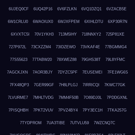
6UJEQ0CF
6UQ42P16
6V6FZLKN
6VQ1DZQ1
6VZACB5E
6W1CRLU0
6WAOIUX0
6WJXFPEM
6XIHLDTU
6XP30R7N
6XVXTC5I
70V1YKH3
713M5IHY
718NNXY2
725P81XE
727P972L
73CXZZM4
73IDZEWO
73VKAF4E
77BGMMG4
77S55623
77TABW20
78XWEZ88
79GHS38T
79L8YFMC
7AGCKJXN
7AOR3BJY
7DYZC5PF
7EUSEMEI
7FE1WG6S
7FX48QP3
7GER99GF
7H8LPLGJ
7IRRICQI
7KWC77GK
7LVURME7
7MHLTVDG
7MM4F50B
7O89DJ0L
7PDDGXNL
7PISQHBH
7PKT2VUV
7PVZ4BY4
7PY3EC1H
7TKA257G
7TYDPROM
7UA3TIBE
7UTVLU59
7WZCNQ7C