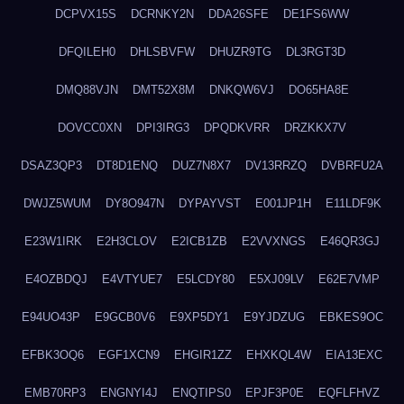
DCPVX15S
DCRNKY2N
DDA26SFE
DE1FS6WW
DFQILEH0
DHLSBVFW
DHUZR9TG
DL3RGT3D
DMQ88VJN
DMT52X8M
DNKQW6VJ
DO65HA8E
DOVCC0XN
DPI3IRG3
DPQDKVRR
DRZKKX7V
DSAZ3QP3
DT8D1ENQ
DUZ7N8X7
DV13RRZQ
DVBRFU2A
DWJZ5WUM
DY8O947N
DYPAYVST
E001JP1H
E11LDF9K
E23W1IRK
E2H3CLOV
E2ICB1ZB
E2VVXNGS
E46QR3GJ
E4OZBDQJ
E4VTYUE7
E5LCDY80
E5XJ09LV
E62E7VMP
E94UO43P
E9GCB0V6
E9XP5DY1
E9YJDZUG
EBKES9OC
EFBK3OQ6
EGF1XCN9
EHGIR1ZZ
EHXKQL4W
EIA13EXC
EMB70RP3
ENGNYI4J
ENQTIPS0
EPJF3P0E
EQFLFHVZ