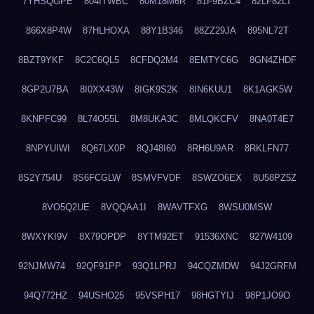
7YHSQGPE
804ITWBC
80M18M6R
81F9BZC4
82LF82LT
866X8P4W
87HLHOXA
88Y1B346
88ZZ29JA
895NL72T
8BZT9YKF
8C2C6QL5
8CFDQ2M4
8EMTYC6G
8GN4ZHDF
8GP2U7BA
8I0XX43W
8IGK9S2K
8IN6KUU1
8K1AGK5W
8KNPFC99
8L74O55L
8M8UKA3C
8MLQKCFV
8NA0T4E7
8NPYUIWI
8Q67LX0P
8QJ48I60
8RH6U9AR
8RKLFN77
8S2Y754U
8S6FCGLW
8SMVFVDF
8SWZO6EX
8U58PZ5Z
8VO5Q2UE
8VQQAA1I
8WAVTFXG
8WSU0MSW
8WXYKI9V
8X79OPDP
8YTM92ET
91536XNC
927W4109
92NJMW74
92QF91PP
93Q1LPRJ
94CQZMDW
94J2GRFM
94Q772HZ
94USHO25
95VSPH17
98HGTYIJ
98P1JO9O