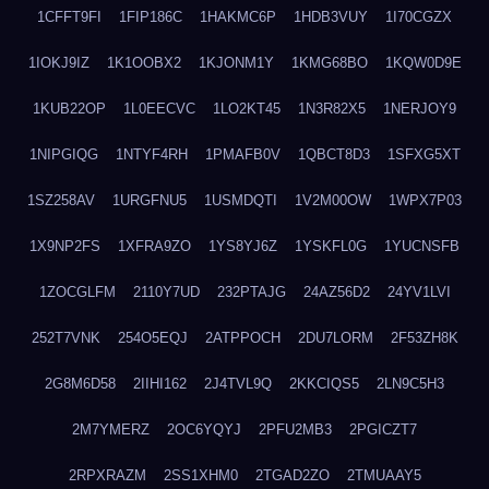
1CFFT9FI
1FIP186C
1HAKMC6P
1HDB3VUY
1I70CGZX
1IOKJ9IZ
1K1OOBX2
1KJONM1Y
1KMG68BO
1KQW0D9E
1KUB22OP
1L0EECVC
1LO2KT45
1N3R82X5
1NERJOY9
1NIPGIQG
1NTYF4RH
1PMAFB0V
1QBCT8D3
1SFXG5XT
1SZ258AV
1URGFNU5
1USMDQTI
1V2M00OW
1WPX7P03
1X9NP2FS
1XFRA9ZO
1YS8YJ6Z
1YSKFL0G
1YUCNSFB
1ZOCGLFM
2110Y7UD
232PTAJG
24AZ56D2
24YV1LVI
252T7VNK
254O5EQJ
2ATPPOCH
2DU7LORM
2F53ZH8K
2G8M6D58
2IIHI162
2J4TVL9Q
2KKCIQS5
2LN9C5H3
2M7YMERZ
2OC6YQYJ
2PFU2MB3
2PGICZT7
2RPXRAZM
2SS1XHM0
2TGAD2ZO
2TMUAAY5