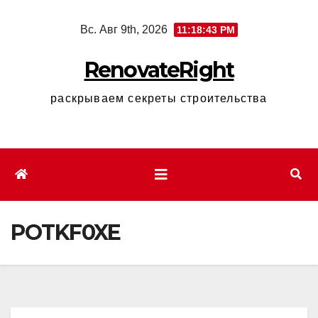
Перейти
Вс. Авг 9th, 2026
11:18:44 PM
к
содержимому
RenovateRight
раскрываем секреты строительства
POTKF0XE