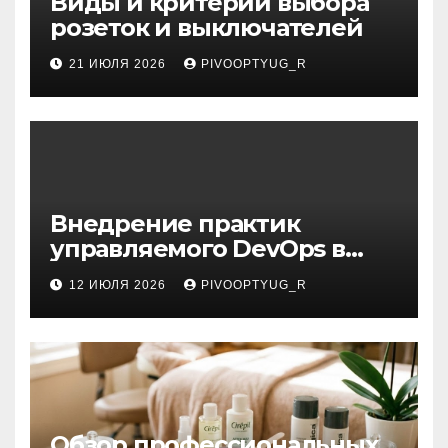
Виды и критерии выбора
розеток и выключателей
21 ИЮЛЯ 2026
PIVOOPTYUG_R
Внедрение практик
управляемого DevOps в
корпоративную ИТ-
12 ИЮЛЯ 2026
PIVOOPTYUG_R
инфраструктуру
Обзор профессиональных