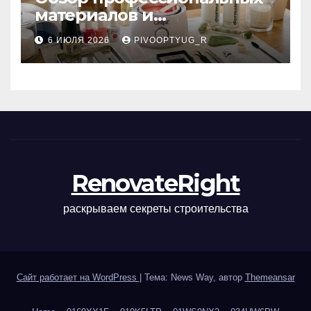
материалов и
инструментов для
6 ИЮЛЯ 2026
PIVOOPTYUG_R
маникюра, депиляции,
наращивания ресниц и
ухода
RenovateRight
раскрываем секреты строительства
Сайт работает на WordPress
|
Тема: News Way, автор
Themeansar