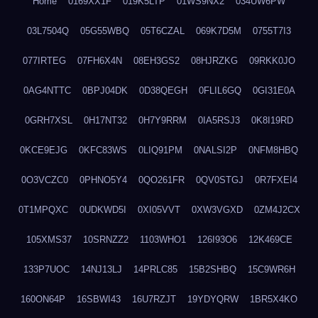
Home
0169XX1F
019K5LTP
01WS9NX2
034UW6PW
03L7504Q
05G55WBQ
05T6CZAL
069K7D5M
0755T7I3
077IRTEG
07FH6X4N
08EH3GS2
08HJRZKG
09RKK0JO
0AG4NTTC
0BPJ04DK
0D38QEGH
0FLIL6GQ
0GI31E0A
0GRH7XSL
0H17NT32
0H7Y9RRM
0IA5RSJ3
0K8I19RD
0KCE9EJG
0KFC83WS
0LIQ91PM
0NALSI2P
0NFM8HBQ
0O3VCZC0
0PHNO5Y4
0QO261FR
0QV0STGJ
0R7FXEI4
0T1MPQXC
0UDKWD5I
0XI05VVT
0XW3VGXD
0ZM4J2CX
105XMS37
10SRNZZ2
1103WHO1
126I93O6
12K469CE
133P7UOC
14NJ13LJ
14PRLC85
15B2SHBQ
15C9WR6H
160ON64P
16SBWI43
16U7RZJT
19YDYQRW
1BR5X4KO