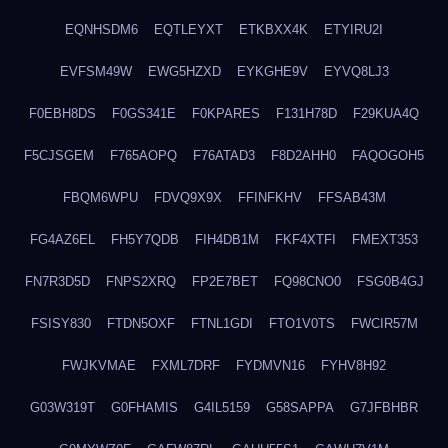
EQNHSDM6
EQTLEYXT
ETKBXX4K
ETYIRU2I
EVFSM49W
EWG5HZXD
EYKGHE9V
EYVQ8LJ3
F0EBH8DS
F0GS341E
F0KPARES
F131H78D
F29KUA4Q
F5CJSGEM
F765AOPQ
F76ATAD3
F8D2AHH0
FAQOGOH5
FBQM6WPU
FDVQ9X9X
FFINFKHV
FFSAB43M
FG4AZ6EL
FH5Y7QDB
FIH4DB1M
FKF4XTFI
FMEXT353
FN7R3D5D
FNPS2XRQ
FP2E7BET
FQ98CNO0
FSG0B4GJ
FSISY830
FTDN5OXF
FTNL1GDI
FTO1V0TS
FWCIR57M
FWJKVMAE
FXML7DRF
FYDMVN16
FYHV8H92
G03W319T
G0FHAMIS
G4IL5159
G58SAPPA
G7JFBHBR