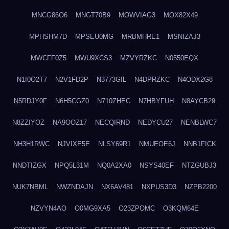
MNCG86O6
MNGT70B9
MOWVIAG3
MOX82X49
MPHSHM7D
MPSEU0MG
MRBMHRE1
MSNIZAJ3
MWCFF0Z5
MWU9XCS3
MZVYRZKC
N0550EQX
N1I0O2T7
N2V1FD2P
N3773GIL
N4DPRZKC
N4ODX2G8
N5RDJY0F
N6H5CGZ0
N710ZHEC
N7HBYFUH
N8AYCB29
N8ZZIYOZ
NA9OOZ17
NECQIRND
NEDYCU27
NENBLWC7
NH3H1RWC
NJVIXE5E
NLSY69R1
NMUEOE6J
NNB1FICK
NNDTIZGX
NPQ5L31M
NQ0A2XA0
NSYS40EF
NTZGUBJ3
NUK7NBML
NWZNDAJN
NX6AV481
NXPUS3D3
NZPB2200
NZVYN4AO
O0MG9XA5
O23ZPOMC
O3KQM64E