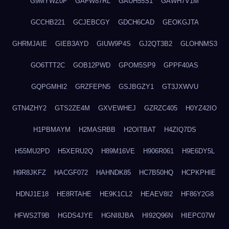
G9MYWZ0F
GAFW87RL
GAUH55S1
GAWH7V1M
GCCHB221
GCJEBCGY
GDCH6CAD
GEOKGJTA
GHRMJAIE
GIEB3AYD
GIUW9P4S
GJ2QT3B2
GLOHNMS3
GO6TTT2C
GOB12PWD
GPOM5SP9
GPPF40AS
GQPGMHI2
GRZFEPN5
GSJBGZY1
GT3JXWVU
GTN4ZHY2
GTS2ZE4M
GXVEWHEJ
GZRZC405
H0YZ42IO
H1PBMAYM
H2MASRBB
H2OITBAT
H4ZIQ7DS
H55MU2PD
H5XERU2Q
H89M16VE
H906R061
H9E6DY5L
H9R8JKFZ
HACGF072
HAHNDK85
HC7B50HQ
HCPKPHIE
HDNJ1E18
HE8RTAHE
HE9K1CL2
HEAEV8I2
HF86Y2G8
HFWS2T9B
HGDS4JYE
HGNI8JBA
HI92Q96N
HIEPC07W