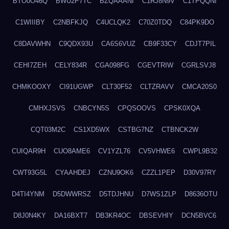
BTO0O46Q
BWU2P7TC
BZQAAANI
C1RJ8N9V
C1TPQQNI
C1WIIIBY
C2NBFKJQ
C4UCLQK2
C70Z0TDQ
C84PK9DO
C8DAVWHN
C9QDX93U
CA6S6VUZ
CB9F33CY
CDJT7PIL
CEHI7ZEH
CELY834R
CGA098FG
CGEVTRIW
CGRLSVJ8
CHMKOOXY
CI91UGWP
CLT30F52
CLTZRAVV
CMCA20S0
CMHXJSVS
CNBCYN5S
CPQSOOVS
CPSK0XQA
CQT03M2C
CS1XD5WX
CSTBG7NZ
CTBNCK2W
CUIQAR9H
CUO8AME6
CV1YZL76
CV5VHWE6
CWPL9B32
CWT93G5L
CYAAHDEJ
CZNU9OK6
CZZL1PEP
D30V97RY
D4TI4YNM
D5DWWRSZ
D5TDJHNU
D7WS1ZLP
D8636OTU
D8J0N4KY
DA16BXT7
DB3KR4OC
DBSEVHIY
DCN5BVC6