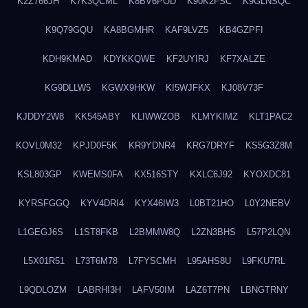
K2Z766JH
K7K3QCML
K8BV6POD
K90K2FSC
K9GLNSQC
K9Q79GQU
KA8BGMHR
KAF9LVZ5
KB4GZPFI
KDH9KMAD
KDYKKQWE
KF2UYIRJ
KF7XALZE
KG9DLLW5
KGWX9HKW
KI5WJFKX
KJ08V73F
KJDDY2W8
KK545ABY
KLIWWZOB
KLMYKIMZ
KLT1PAC2
KOVL0M32
KPJD0F5K
KR9YDNR4
KRG7DRYF
KS5G3Z8M
KSL803GP
KWEMS0FA
KX516STY
KXLC6J92
KYOXDC81
KYRSFGGQ
KYV4DRI4
KYX46IW3
L0BT21HO
L0Y2NEBV
L1GEGJ6S
L1ST8FKB
L2BMMW8Q
L2ZN3BHS
L57P2LQN
L5X01R51
L73T6M78
L7FYSCMH
L95AHS8U
L9FKU7RL
L9QDLOZM
LABRHI3H
LAFV50IM
LAZ6T7PN
LBNGTRNY