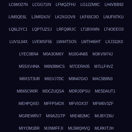
LC6M327N
LCGG71IN
LFMQZFHJ
LG12ZM8C
LH4VBB92
LIM0QE6L
LJMR24JV
LK2XGOV9
LKF65C0O
LNUFNTKU
LQ6L2YC1
LQPTUZSJ
LRFQ9RJC
LT1BIXMN
LT4OEEO3
LUV1L04X
LVEMSF56
LW44TSOS
LWTH46HT
LXJ311K0
LYEC0BN4
M0A3OM6Y
M10G4N65
M3KVW74J
M5SXV4NA
M6N38MCS
M7CERA05
M7LLF4VZ
M8XST3UR
M91VJ7DC
M9N47GIO
MAC5B8N3
MB65CW0R
MDCZUQSA
MDRJDPSU
ME5DAUT1
MEHPQXEI
MFFP54OX
MFVIOX37
MFW6V3ZF
MGREWRV7
MI9AZGTP
MIE4B2MC
MIJBYZ6U
MIYOM1BR
MJNMFFJI
ML5MQHVQ
MLRKITJH