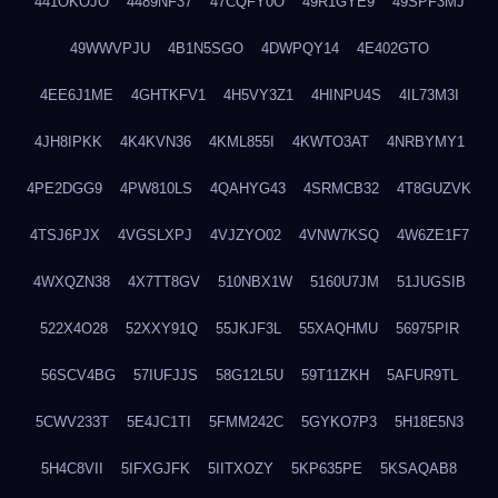
441OKOJO
4489NF37
47CQFY0O
49R1GYE9
49SPF3MJ
49WWVPJU
4B1N5SGO
4DWPQY14
4E402GTO
4EE6J1ME
4GHTKFV1
4H5VY3Z1
4HINPU4S
4IL73M3I
4JH8IPKK
4K4KVN36
4KML855I
4KWTO3AT
4NRBYMY1
4PE2DGG9
4PW810LS
4QAHYG43
4SRMCB32
4T8GUZVK
4TSJ6PJX
4VGSLXPJ
4VJZYO02
4VNW7KSQ
4W6ZE1F7
4WXQZN38
4X7TT8GV
510NBX1W
5160U7JM
51JUGSIB
522X4O28
52XXY91Q
55JKJF3L
55XAQHMU
56975PIR
56SCV4BG
57IUFJJS
58G12L5U
59T11ZKH
5AFUR9TL
5CWV233T
5E4JC1TI
5FMM242C
5GYKO7P3
5H18E5N3
5H4C8VII
5IFXGJFK
5IITXOZY
5KP635PE
5KSAQAB8