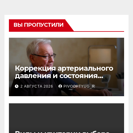
ВЫ ПРОПУСТИЛИ
Коррекция артериального
давления и состояния
сосудов в профилактике
2 АВГУСТА 2026
PIVOOPTYUG_R
инсульта