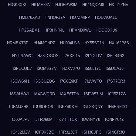
HIGK3XKI
HIUAH86N
HJDHPW3M
HK1NQOM8
HKLIYZNV
HMB78XA8
HNHQFJ7A
HO7ZMIFP
HODWUA1L
HP2SABX1
HP3HNR4L
HPXND0WL
HQQG0KU9
HRMBXT3P
HU4MGNRZ
HU994UN5
HX55STJN
HXU62P8S
HYT7IAWC
HZ8LOGOS
I2BX8I15
I2LYGTIV
I36LB4N2
I3FECQE7
I3QM9SYV
I4ZXVJ7U
I558L171
I55DCAJ6
I5QWS9I1
I6GGUZQG
I7G0E9KP
I7I1VWFO
I7ST7CR3
I88WLW4J
IA4GWQRD
IAXE6TDA
IBFW57IM
ICJ5Z17W
IDBMJ8H8
IDU6OPO6
IGFZ4KKM
IGLXKQNY
IH4ER5CG
IJ00A3PL
IJTRJ60M
IKYTHTEX
ILWINYY8
IONFY64Z
IQ4J2M2V
IQF0KJBG
IRR313Q7
ISH3CJPC
ISINGR3O