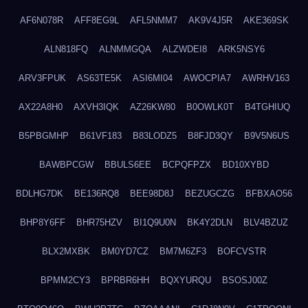
AF6N078R
AFF8EG9L
AFL5NMM7
AK9V4J5R
AKE369SK
ALN818FQ
ALNMMGQA
ALZWDEI8
ARK5NSY6
ARV3FPUK
AS63TE5K
ASI6MI04
AWOCPIA7
AWRHV163
AX22A8H0
AXVH3IQK
AZ26KW80
B0OWLK0T
B4TGHIUQ
B5PBGMHP
B61VF183
B83LODZ5
B8FJD3QY
B9V5N6US
BAWBPCGW
BBULS6EE
BCPQFPZX
BD10XYBD
BDLHG7DK
BE136RQ8
BEE98D8J
BEZUGCZG
BFBXAO56
BHP8Y6FF
BHR75HZV
BI1Q9U0N
BK4Y2DLN
BLV4BZUZ
BLX2MXBK
BM0YD7CZ
BM7M6ZF3
BOFCVSTR
BPMM2CY3
BPRBR6HH
BQXYURQU
BSOSJ00Z