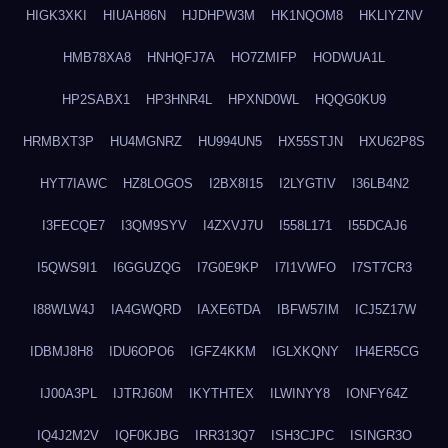
HIGK3XKI
HIUAH86N
HJDHPW3M
HK1NQOM8
HKLIYZNV
HMB78XA8
HNHQFJ7A
HO7ZMIFP
HODWUA1L
HP2SABX1
HP3HNR4L
HPXND0WL
HQQG0KU9
HRMBXT3P
HU4MGNRZ
HU994UN5
HX55STJN
HXU62P8S
HYT7IAWC
HZ8LOGOS
I2BX8I15
I2LYGTIV
I36LB4N2
I3FECQE7
I3QM9SYV
I4ZXVJ7U
I558L171
I55DCAJ6
I5QWS9I1
I6GGUZQG
I7G0E9KP
I7I1VWFO
I7ST7CR3
I88WLW4J
IA4GWQRD
IAXE6TDA
IBFW57IM
ICJ5Z17W
IDBMJ8H8
IDU6OPO6
IGFZ4KKM
IGLXKQNY
IH4ER5CG
IJ00A3PL
IJTRJ60M
IKYTHTEX
ILWINYY8
IONFY64Z
IQ4J2M2V
IQF0KJBG
IRR313Q7
ISH3CJPC
ISINGR3O