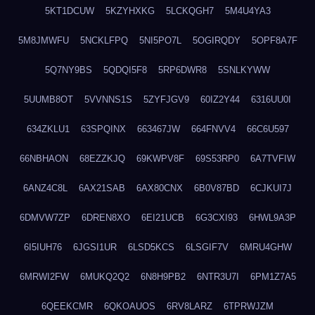
5KT1DCUW
5KZYHXKG
5LCKQGH7
5M4U4YA3
5M8JMWFU
5NCKLFPQ
5NI5PO7L
5OGIRQDY
5OPF8A7F
5Q7NY9BS
5QDQI5F8
5RP6DWR8
5SNLKYWW
5UUMB8OT
5VVNNS1S
5ZYFJGV9
60IZ2Y44
6316UU0I
634ZKLU1
63SPQINX
663467JW
664FNVV4
66C6U597
66NBHAON
68EZZKJQ
69KWPV8F
69S53RP0
6A7TVFIW
6ANZ4C8L
6AX21SAB
6AX80CNX
6B0V87BD
6CJKUI7J
6DMVW7ZP
6DREN8XO
6EI21UCB
6G3CXI93
6HWL9A3P
6I5IUH76
6JGSI1UR
6LSD5KCS
6LSGIF7V
6MRU4GHW
6MRWI2FW
6MUKQ2Q2
6N8H9PB2
6NTR3U7I
6PM1Z7A5
6QEEKCMR
6QKOAUOS
6RV8LARZ
6TPRWJZM