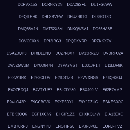
DCPVX15S
DCRNKY2N
DDA26SFE
DE1FS6WW
DFQILEH0
DHLSBVFW
DHUZR9TG
DL3RGT3D
DMQ88VJN
DMT52X8M
DNKQW6VJ
DO65HA8E
DOVCC0XN
DPI3IRG3
DPQDKVRR
DRZKKX7V
DSAZ3QP3
DT8D1ENQ
DUZ7N8X7
DV13RRZQ
DVBRFU2A
DWJZ5WUM
DY8O947N
DYPAYVST
E001JP1H
E11LDF9K
E23W1IRK
E2H3CLOV
E2ICB1ZB
E2VVXNGS
E46QR3GJ
E4OZBDQJ
E4VTYUE7
E5LCDY80
E5XJ09LV
E62E7VMP
E94UO43P
E9GCB0V6
E9XP5DY1
E9YJDZUG
EBKES9OC
EFBK3OQ6
EGF1XCN9
EHGIR1ZZ
EHXKQL4W
EIA13EXC
EMB70RP3
ENGNYI4J
ENQTIPS0
EPJF3P0E
EQFLFHVZ