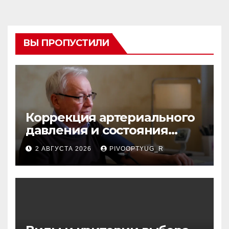
ВЫ ПРОПУСТИЛИ
Коррекция артериального
давления и состояния
сосудов в профилактике
2 АВГУСТА 2026
PIVOOPTYUG_R
инсульта