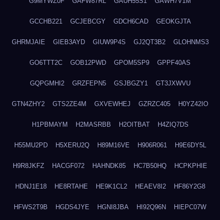
G9MYWZ0F
GAFW87RL
GAUH55S1
GAWH7V1M
GCCHB221
GCJEBCGY
GDCH6CAD
GEOKGJTA
GHRMJAIE
GIEB3AYD
GIUW9P4S
GJ2QT3B2
GLOHNMS3
GO6TTT2C
GOB12PWD
GPOM5SP9
GPPF40AS
GQPGMHI2
GRZFEPN5
GSJBGZY1
GT3JXWVU
GTN4ZHY2
GTS2ZE4M
GXVEWHEJ
GZRZC405
H0YZ42IO
H1PBMAYM
H2MASRBB
H2OITBAT
H4ZIQ7DS
H55MU2PD
H5XERU2Q
H89M16VE
H906R061
H9E6DY5L
H9R8JKFZ
HACGF072
HAHNDK85
HC7B50HQ
HCPKPHIE
HDNJ1E18
HE8RTAHE
HE9K1CL2
HEAEV8I2
HF86Y2G8
HFWS2T9B
HGDS4JYE
HGNI8JBA
HI92Q96N
HIEPC07W