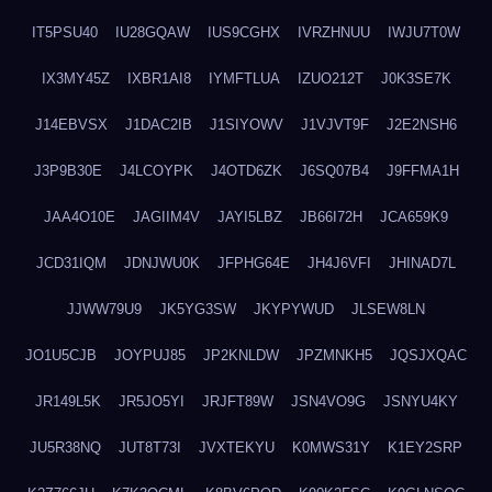
IT5PSU40
IU28GQAW
IUS9CGHX
IVRZHNUU
IWJU7T0W
IX3MY45Z
IXBR1AI8
IYMFTLUA
IZUO212T
J0K3SE7K
J14EBVSX
J1DAC2IB
J1SIYOWV
J1VJVT9F
J2E2NSH6
J3P9B30E
J4LCOYPK
J4OTD6ZK
J6SQ07B4
J9FFMA1H
JAA4O10E
JAGIIM4V
JAYI5LBZ
JB66I72H
JCA659K9
JCD31IQM
JDNJWU0K
JFPHG64E
JH4J6VFI
JHINAD7L
JJWW79U9
JK5YG3SW
JKYPYWUD
JLSEW8LN
JO1U5CJB
JOYPUJ85
JP2KNLDW
JPZMNKH5
JQSJXQAC
JR149L5K
JR5JO5YI
JRJFT89W
JSN4VO9G
JSNYU4KY
JU5R38NQ
JUT8T73I
JVXTEKYU
K0MWS31Y
K1EY2SRP