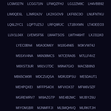
LC6M327N
LCGG71IN
LFMQZFHJ
LG12ZM8C
LH4VBB92
LIM0QE6L
LJMR24JV
LK2XGOV9
LKF65C0O
LNUFNTKU
LQ6L2YC1
LQPTUZSJ
LRFQ9RJC
LT1BIXMN
LT4OEEO3
LUV1L04X
LVEMSF56
LW44TSOS
LWTH46HT
LXJ311K0
LYEC0BN4
M0A3OM6Y
M10G4N65
M3KVW74J
M5SXV4NA
M6N38MCS
M7CERA05
M7LLF4VZ
M8XST3UR
M91VJ7DC
M9N47GIO
MAC5B8N3
MB65CW0R
MDCZUQSA
MDRJDPSU
ME5DAUT1
MEHPQXEI
MFFP54OX
MFVIOX37
MFW6V3ZF
MGREWRV7
MI9AZGTP
MIE4B2MC
MIJBYZ6U
MIYOM1BR
MJNMFFJI
ML5MQHVQ
MLRKITJH