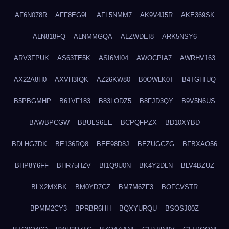
AF6N078R
AFF8EG9L
AFL5NMM7
AK9V4J5R
AKE369SK
ALN818FQ
ALNMMGQA
ALZWDEI8
ARK5NSY6
ARV3FPUK
AS63TE5K
ASI6MI04
AWOCPIA7
AWRHV163
AX22A8H0
AXVH3IQK
AZ26KW80
B0OWLK0T
B4TGHIUQ
B5PBGMHP
B61VF183
B83LODZ5
B8FJD3QY
B9V5N6US
BAWBPCGW
BBULS6EE
BCPQFPZX
BD10XYBD
BDLHG7DK
BE136RQ8
BEE98D8J
BEZUGCZG
BFBXAO56
BHP8Y6FF
BHR75HZV
BI1Q9U0N
BK4Y2DLN
BLV4BZUZ
BLX2MXBK
BM0YD7CZ
BM7M6ZF3
BOFCVSTR
BPMM2CY3
BPRBR6HH
BQXYURQU
BSOSJ00Z