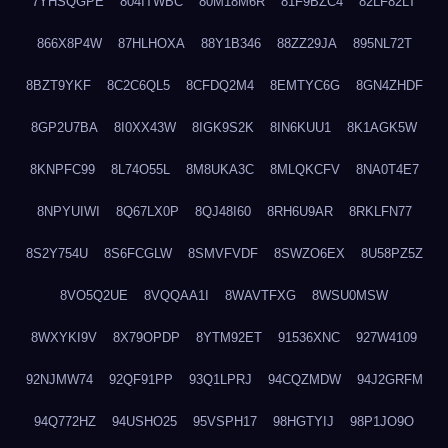
7YHSQGPE
804ITWBC
80M18M6R
81F9BZC4
82LF82LT
866X8P4W
87HLHOXA
88Y1B346
88ZZ29JA
895NL72T
8BZT9YKF
8C2C6QL5
8CFDQ2M4
8EMTYC6G
8GN4ZHDF
8GP2U7BA
8I0XX43W
8IGK9S2K
8IN6KUU1
8K1AGK5W
8KNPFC99
8L74O55L
8M8UKA3C
8MLQKCFV
8NA0T4E7
8NPYUIWI
8Q67LX0P
8QJ48I60
8RH6U9AR
8RKLFN77
8S2Y754U
8S6FCGLW
8SMVFVDF
8SWZO6EX
8U58PZ5Z
8VO5Q2UE
8VQQAA1I
8WAVTFXG
8WSU0MSW
8WXYKI9V
8X79OPDP
8YTM92ET
91536XNC
927W4109
92NJMW74
92QF91PP
93Q1LPRJ
94CQZMDW
94J2GRFM
94Q772HZ
94USHO25
95VSPH17
98HGTYIJ
98P1JO9O