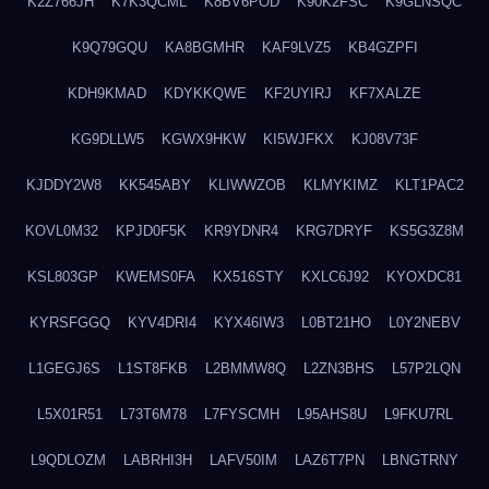
K2Z766JH
K7K3QCML
K8BV6POD
K90K2FSC
K9GLNSQC
K9Q79GQU
KA8BGMHR
KAF9LVZ5
KB4GZPFI
KDH9KMAD
KDYKKQWE
KF2UYIRJ
KF7XALZE
KG9DLLW5
KGWX9HKW
KI5WJFKX
KJ08V73F
KJDDY2W8
KK545ABY
KLIWWZOB
KLMYKIMZ
KLT1PAC2
KOVL0M32
KPJD0F5K
KR9YDNR4
KRG7DRYF
KS5G3Z8M
KSL803GP
KWEMS0FA
KX516STY
KXLC6J92
KYOXDC81
KYRSFGGQ
KYV4DRI4
KYX46IW3
L0BT21HO
L0Y2NEBV
L1GEGJ6S
L1ST8FKB
L2BMMW8Q
L2ZN3BHS
L57P2LQN
L5X01R51
L73T6M78
L7FYSCMH
L95AHS8U
L9FKU7RL
L9QDLOZM
LABRHI3H
LAFV50IM
LAZ6T7PN
LBNGTRNY