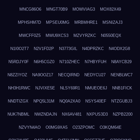
MNCG86O6
MNGT70B9
MOWVIAG3
MOX82X49
MPHSHM7D
MPSEU0MG
MRBMHRE1
MSNIZAJ3
MWCFF0Z5
MWU9XCS3
MZVYRZKC
N0550EQX
N1I0O2T7
N2V1FD2P
N3773GIL
N4DPRZKC
N4ODX2G8
N5RDJY0F
N6H5CGZ0
N710ZHEC
N7HBYFUH
N8AYCB29
N8ZZIYOZ
NA9OOZ17
NECQIRND
NEDYCU27
NENBLWC7
NH3H1RWC
NJVIXE5E
NLSY69R1
NMUEOE6J
NNB1FICK
NNDTIZGX
NPQ5L31M
NQ0A2XA0
NSYS40EF
NTZGUBJ3
NUK7NBML
NWZNDAJN
NX6AV481
NXPUS3D3
NZPB2200
NZVYN4AO
O0MG9XA5
O23ZPOMC
O3KQM64E