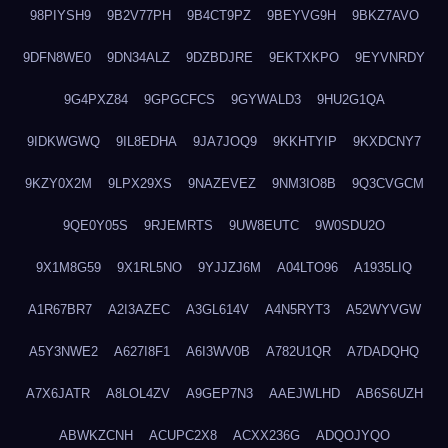
98PIYSH9
9B2V77PH
9B4CT9PZ
9BEYVG9H
9BKZ7AVO
9DFN8WE0
9DN34ALZ
9DZBDJRE
9EKTXKPO
9EYVNRDY
9G4PXZ84
9GPGCFCS
9GYWALD3
9HU2G1QA
9IDKWGWQ
9IL8EDHA
9JA7JOQ9
9KKHTYIP
9KXDCNY7
9KZY0X2M
9LPX29XS
9NAZEVEZ
9NM3IO8B
9Q3CVGCM
9QE0Y05S
9RJEMRTS
9UW8EUTC
9W0SDU2O
9X1M8G59
9X1RL5NO
9YJJZJ6M
A04LTO96
A1935LIQ
A1R67BR7
A2I3AZEC
A3GL614V
A4N5RYT3
A52WYVGW
A5Y3NWE2
A627I8F1
A6I3WV0B
A782U1QR
A7DADQHQ
A7X6JATR
A8LOL4ZV
A9GEP7N3
AAEJWLHD
AB6S6UZH
ABWKZCNH
ACUPC2X8
ACXX236G
ADQOJYQO