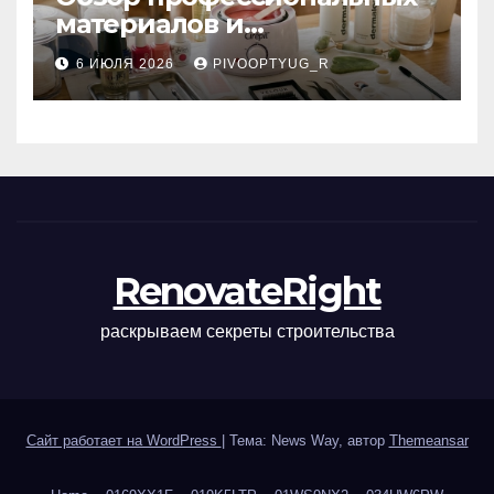
материалов и
инструментов для
6 ИЮЛЯ 2026
PIVOOPTYUG_R
маникюра, депиляции,
наращивания ресниц и
ухода
RenovateRight
раскрываем секреты строительства
Сайт работает на WordPress
|
Тема: News Way, автор
Themeansar