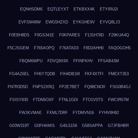
EQNHSDM6
EQTLEYXT
ETKBXX4K
ETYIRU2I
EVFSM49W
EWG5HZXD
EYKGHE9V
EYVQ8LJ3
F0EBH8DS
F0GS341E
F0KPARES
F131H78D
F29KUA4Q
F5CJSGEM
F765AOPQ
F76ATAD3
F8D2AHH0
FAQOGOH5
FBQM6WPU
FDVQ9X9X
FFINFKHV
FFSAB43M
FG4AZ6EL
FH5Y7QDB
FIH4DB1M
FKF4XTFI
FMEXT353
FN7R3D5D
FNPS2XRQ
FP2E7BET
FQ98CNO0
FSG0B4GJ
FSISY830
FTDN5OXF
FTNL1GDI
FTO1V0TS
FWCIR57M
FWJKVMAE
FXML7DRF
FYDMVN16
FYHV8H92
G03W319T
G0FHAMIS
G4IL5159
G58SAPPA
G7JFBHBR