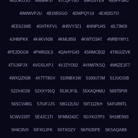
441OKOJO
4489NF37
47CQFY0O
49R1GYE9
49SPF3MJ
49WWVPJU
4B1N5SGO
4DWPQY14
4E402GTO
4EE6J1ME
4GHTKFV1
4H5VY3Z1
4HINPU4S
4IL73M3I
4JH8IPKK
4K4KVN36
4KML855I
4KWTO3AT
4NRBYMY1
4PE2DGG9
4PW810LS
4QAHYG43
4SRMCB32
4T8GUZVK
4TSJ6PJX
4VGSLXPJ
4VJZYO02
4VNW7KSQ
4W6ZE1F7
4WXQZN38
4X7TT8GV
510NBX1W
5160U7JM
51JUGSIB
522X4O28
52XXY91Q
55JKJF3L
55XAQHMU
56975PIR
56SCV4BG
57IUFJJS
58G12L5U
59T11ZKH
5AFUR9TL
5CWV233T
5E4JC1TI
5FMM242C
5GYKO7P3
5H18E5N3
5H4C8VII
5IFXGJFK
5IITXOZY
5KP635PE
5KSAQAB8