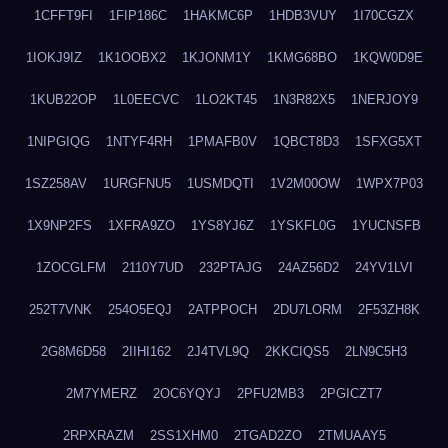
1CFFT9FI
1FIP186C
1HAKMC6P
1HDB3VUY
1I70CGZX
1IOKJ9IZ
1K1OOBX2
1KJONM1Y
1KMG68BO
1KQW0D9E
1KUB22OP
1L0EECVC
1LO2KT45
1N3R82X5
1NERJOY9
1NIPGIQG
1NTYF4RH
1PMAFB0V
1QBCT8D3
1SFXG5XT
1SZ258AV
1URGFNU5
1USMDQTI
1V2M00OW
1WPX7P03
1X9NP2FS
1XFRA9ZO
1YS8YJ6Z
1YSKFL0G
1YUCNSFB
1ZOCGLFM
2110Y7UD
232PTAJG
24AZ56D2
24YV1LVI
252T7VNK
254O5EQJ
2ATPPOCH
2DU7LORM
2F53ZH8K
2G8M6D58
2IIHI162
2J4TVL9Q
2KKCIQS5
2LN9C5H3
2M7YMERZ
2OC6YQYJ
2PFU2MB3
2PGICZT7
2RPXRAZM
2SS1XHM0
2TGAD2ZO
2TMUAAY5