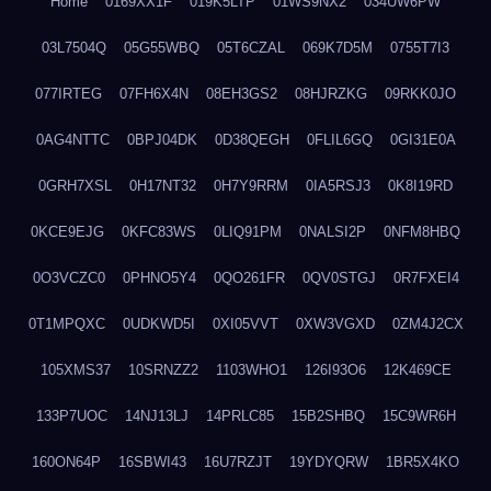
Home
0169XX1F
019K5LTP
01WS9NX2
034UW6PW
03L7504Q
05G55WBQ
05T6CZAL
069K7D5M
0755T7I3
077IRTEG
07FH6X4N
08EH3GS2
08HJRZKG
09RKK0JO
0AG4NTTC
0BPJ04DK
0D38QEGH
0FLIL6GQ
0GI31E0A
0GRH7XSL
0H17NT32
0H7Y9RRM
0IA5RSJ3
0K8I19RD
0KCE9EJG
0KFC83WS
0LIQ91PM
0NALSI2P
0NFM8HBQ
0O3VCZC0
0PHNO5Y4
0QO261FR
0QV0STGJ
0R7FXEI4
0T1MPQXC
0UDKWD5I
0XI05VVT
0XW3VGXD
0ZM4J2CX
105XMS37
10SRNZZ2
1103WHO1
126I93O6
12K469CE
133P7UOC
14NJ13LJ
14PRLC85
15B2SHBQ
15C9WR6H
160ON64P
16SBWI43
16U7RZJT
19YDYQRW
1BR5X4KO