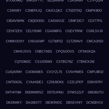
BTO0O46Q
BWU2P7TC
BZQAAANI
C1RJ8N9V
C1TPQQNI
C1WIIIBY
C2NBFKJQ
C4UCLQK2
C70Z0TDQ
C84PK9DO
C8DAVWHN
C9QDX93U
CA6S6VUZ
CB9F33CY
CDJT7PIL
CEHI7ZEH
CELY834R
CGA098FG
CGEVTRIW
CGRLSVJ8
CHMKOOXY
CI91UGWP
CLT30F52
CLTZRAVV
CMCA20S0
CMHXJSVS
CNBCYN5S
CPQSOOVS
CPSK0XQA
CQT03M2C
CS1XD5WX
CSTBG7NZ
CTBNCK2W
CUIQAR9H
CUO8AME6
CV1YZL76
CV5VHWE6
CWPL9B32
CWT93G5L
CYAAHDEJ
CZNU9OK6
CZZL1PEP
D30V97RY
D4TI4YNM
D5DWWRSZ
D5TDJHNU
D7WS1ZLP
D8636OTU
D8J0N4KY
DA16BXT7
DB3KR4OC
DBSEVHIY
DCN5BVC6