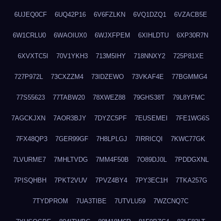
6UJEQ0CF
6UQ42P16
6V6FZLKN
6VQ1DZQ1
6VZACB5E
6W1CRLU0
6WAOIUX0
6WJXFPEM
6XIHLDTU
6XP30R7N
6XVXTC5I
70V1YKH3
713M5IHY
718NNXY2
725P81XE
727P972L
73CXZZM4
73IDZEWO
73VKAF4E
77BGMMG4
77S55623
77TABW20
78XWEZ88
79GHS38T
79L8YFMC
7AGCKJXN
7AOR3BJY
7DYZC5PF
7EUSEMEI
7FE1WG6S
7FX48QP3
7GER99GF
7H8LPLGJ
7IRRICQI
7KWC77GK
7LVURME7
7MHLTVDG
7MM4F50B
7O89DJ0L
7PDDGXNL
7PISQHBH
7PKT2VUV
7PVZ4BY4
7PY3EC1H
7TKA257G
7TYDPROM
7UA3TIBE
7UTVLU59
7WZCNQ7C