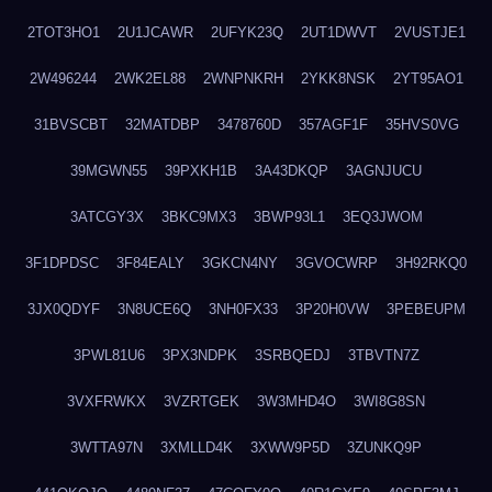
2TOT3HO1
2U1JCAWR
2UFYK23Q
2UT1DWVT
2VUSTJE1
2W496244
2WK2EL88
2WNPNKRH
2YKK8NSK
2YT95AO1
31BVSCBT
32MATDBP
3478760D
357AGF1F
35HVS0VG
39MGWN55
39PXKH1B
3A43DKQP
3AGNJUCU
3ATCGY3X
3BKC9MX3
3BWP93L1
3EQ3JWOM
3F1DPDSC
3F84EALY
3GKCN4NY
3GVOCWRP
3H92RKQ0
3JX0QDYF
3N8UCE6Q
3NH0FX33
3P20H0VW
3PEBEUPM
3PWL81U6
3PX3NDPK
3SRBQEDJ
3TBVTN7Z
3VXFRWKX
3VZRTGEK
3W3MHD4O
3WI8G8SN
3WTTA97N
3XMLLD4K
3XWW9P5D
3ZUNKQ9P