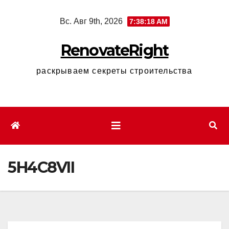
Перейти
Вс. Авг 9th, 2026
7:38:19 AM
к
содержимому
RenovateRight
раскрываем секреты строительства
5H4C8VII