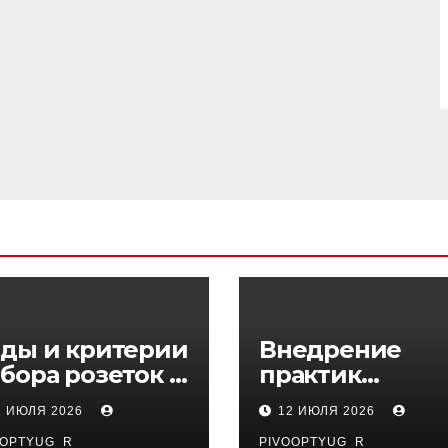
ды и критерии
Внедрение
бора розеток и
практик
ключателей
управляемого
1 ИЮЛЯ 2026
12 ИЮЛЯ 2026
DevOps в
OOPTYUG_R
PIVOOPTYUG_R