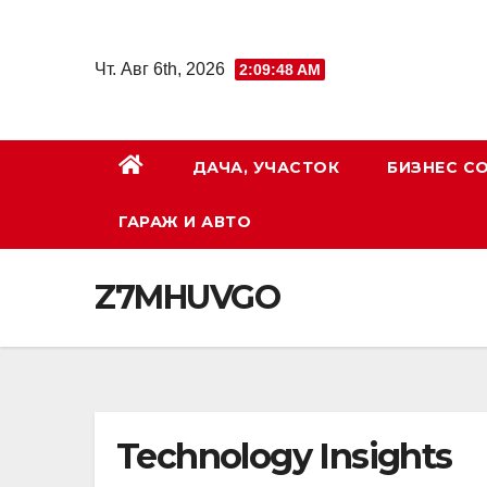
Перейти
к
Чт. Авг 6th, 2026
2:09:49 AM
содержимому
ДАЧА, УЧАСТОК
БИЗНЕС С
ГАРАЖ И АВТО
Z7MHUVGO
Technology Insights