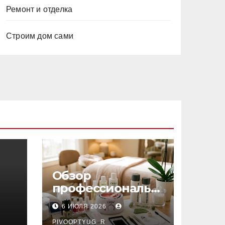
Ремонт и отделка
Строим дом сами
Обзор
профессиональн
ых материалов и
6 ИЮЛЯ 2026
инструментов
PIVOOPTYUG_R