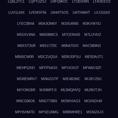
LQ6L2YC1
LQPTUZSJ
LRFQ9RJC
LT1BIXMN
LT4OEEO3
LUV1L04X
LVEMSF56
LW44TSOS
LWTH46HT
LXJ311K0
LYEC0BN4
M0A3OM6Y
M10G4N65
M3KVW74J
M5SXV4NA
M6N38MCS
M7CERA05
M7LLF4VZ
M8XST3UR
M91VJ7DC
M9N47GIO
MAC5B8N3
MB65CW0R
MDCZUQSA
MDRJDPSU
ME5DAUT1
MEHPQXEI
MFFP54OX
MFVIOX37
MFW6V3ZF
MGREWRV7
MI9AZGTP
MIE4B2MC
MIJBYZ6U
MIYOM1BR
MJNMFFJI
ML5MQHVQ
MLRKITJH
MNCG86O6
MNGT70B9
MOWVIAG3
MOX82X49
MPHSHM7D
MPSEU0MG
MRBMHRE1
MSNIZAJ3