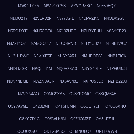
MWCFF0Z5
MWU9XCS3
MZVYRZKC
N0550EQX
N1I0O2T7
N2V1FD2P
N3773GIL
N4DPRZKC
N4ODX2G8
N5RDJY0F
N6H5CGZ0
N710ZHEC
N7HBYFUH
N8AYCB29
N8ZZIYOZ
NA9OOZ17
NECQIRND
NEDYCU27
NENBLWC7
NH3H1RWC
NJVIXE5E
NLSY69R1
NMUEOE6J
NNB1FICK
NNDTIZGX
NPQ5L31M
NQ0A2XA0
NSYS40EF
NTZGUBJ3
NUK7NBML
NWZNDAJN
NX6AV481
NXPUS3D3
NZPB2200
NZVYN4AO
O0MG9XA5
O23ZPOMC
O3KQM64E
O3Y7AV9E
O423L94F
O4T6HJMN
O6CET7UF
O70Q6XNQ
O8KCZD1G
O9SWLK6N
O9ZJOMZT
OA3UFZJL
OCQUXSU1
ODYX8A5O
OEMNQ8Q7
OFTH07WN