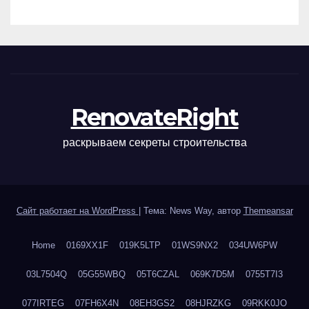
наращивания ресниц и
ухода
RenovateRight
раскрываем секреты строительства
Сайт работает на WordPress
|
Тема: News Way, автор
Themeansar
Home
0169XX1F
019K5LTP
01WS9NX2
034UW6PW
03L7504Q
05G55WBQ
05T6CZAL
069K7D5M
0755T7I3
077IRTEG
07FH6X4N
08EH3GS2
08HJRZKG
09RKK0JO