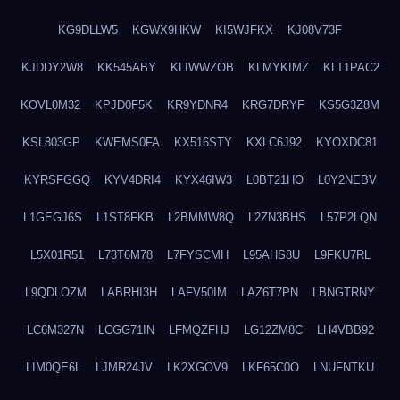
KG9DLLW5
KGWX9HKW
KI5WJFKX
KJ08V73F
KJDDY2W8
KK545ABY
KLIWWZOB
KLMYKIMZ
KLT1PAC2
KOVL0M32
KPJD0F5K
KR9YDNR4
KRG7DRYF
KS5G3Z8M
KSL803GP
KWEMS0FA
KX516STY
KXLC6J92
KYOXDC81
KYRSFGGQ
KYV4DRI4
KYX46IW3
L0BT21HO
L0Y2NEBV
L1GEGJ6S
L1ST8FKB
L2BMMW8Q
L2ZN3BHS
L57P2LQN
L5X01R51
L73T6M78
L7FYSCMH
L95AHS8U
L9FKU7RL
L9QDLOZM
LABRHI3H
LAFV50IM
LAZ6T7PN
LBNGTRNY
LC6M327N
LCGG71IN
LFMQZFHJ
LG12ZM8C
LH4VBB92
LIM0QE6L
LJMR24JV
LK2XGOV9
LKF65C0O
LNUFNTKU