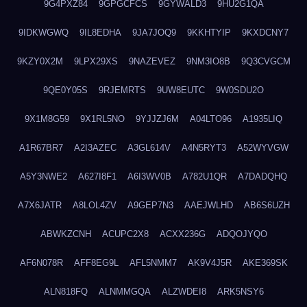
9G4PXZ84
9GPGCFCS
9GYWALD3
9HU2G1QA
9IDKWGWQ
9IL8EDHA
9JA7JOQ9
9KKHTYIP
9KXDCNY7
9KZY0X2M
9LPX29XS
9NAZEVEZ
9NM3IO8B
9Q3CVGCM
9QE0Y05S
9RJEMRTS
9UW8EUTC
9W0SDU2O
9X1M8G59
9X1RL5NO
9YJJZJ6M
A04LTO96
A1935LIQ
A1R67BR7
A2I3AZEC
A3GL614V
A4N5RYT3
A52WYVGW
A5Y3NWE2
A627I8F1
A6I3WV0B
A782U1QR
A7DADQHQ
A7X6JATR
A8LOL4ZV
A9GEP7N3
AAEJWLHD
AB6S6UZH
ABWKZCNH
ACUPC2X8
ACXX236G
ADQOJYQO
AF6N078R
AFF8EG9L
AFL5NMM7
AK9V4J5R
AKE369SK
ALN818FQ
ALNMMGQA
ALZWDEI8
ARK5NSY6