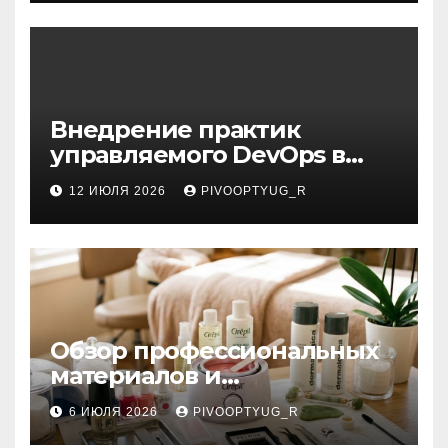
Внедрение практик
управляемого DevOps в
корпоративную ИТ-
12 ИЮЛЯ 2026
PIVOOPTYUG_R
инфраструктуру
Обзор профессиональных
материалов и
инструментов для
6 ИЮЛЯ 2026
PIVOOPTYUG_R
маникюра, депиляции,