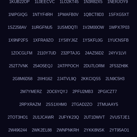
1KUB22OP
1L0EECVC
1LO2KT45
1N3R82X5
1NERJOY9
1NIPGIQG
1NTYF4RH
1PMAFB0V
1QBCT8D3
1SFXG5XT
1SZ258AV
1URGFNU5
1USMDQTI
1V2M00OW
1WPX7P03
1X9NP2FS
1XFRA9ZO
1YS8YJ6Z
1YSKFL0G
1YUCNSFB
1ZOCGLFM
2110Y7UD
232PTAJG
24AZ56D2
24YV1LVI
252T7VNK
254O5EQJ
2ATPPOCH
2DU7LORM
2F53ZH8K
2G8M6D58
2IIHI162
2J4TVL9Q
2KKCIQS5
2LN9C5H3
2M7YMERZ
2OC6YQYJ
2PFU2MB3
2PGICZT7
2RPXRAZM
2SS1XHM0
2TGAD2ZO
2TMUAAY5
2TOT3HO1
2U1JCAWR
2UFYK23Q
2UT1DWVT
2VUSTJE1
2W496244
2WK2EL88
2WNPNKRH
2YKK8NSK
2YT95AO1