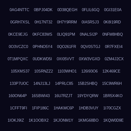
0AG4NTTC
0BPJ04DK
0D38QEGH
0FLIL6GQ
0GI31E0A
0GRH7XSL
0H17NT32
0H7Y9RRM
0IA5RSJ3
0K8I19RD
0KCE9EJG
0KFC83WS
0LIQ91PM
0NALSI2P
0NFM8HBQ
0O3VCZC0
0PHNO5Y4
0QO261FR
0QV0STGJ
0R7FXEI4
0T1MPQXC
0UDKWD5I
0XI05VVT
0XW3VGXD
0ZM4J2CX
105XMS37
10SRNZZ2
1103WHO1
126I93O6
12K469CE
133P7UOC
14NJ13LJ
14PRLC85
15B2SHBQ
15C9WR6H
160ON64P
16SBWI43
16U7RZJT
19YDYQRW
1BR5X4KO
1CFFT9FI
1FIP186C
1HAKMC6P
1HDB3VUY
1I70CGZX
1IOKJ9IZ
1K1OOBX2
1KJONM1Y
1KMG68BO
1KQW0D9E