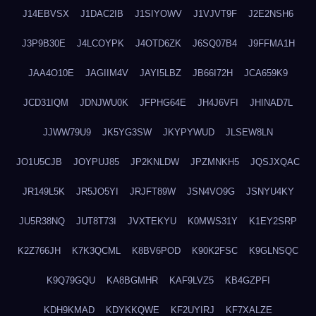
J14EBVSX
J1DAC2IB
J1SIYOWV
J1VJVT9F
J2E2NSH6
J3P9B30E
J4LCOYPK
J4OTD6ZK
J6SQ07B4
J9FFMA1H
JAA4O10E
JAGIIM4V
JAYI5LBZ
JB66I72H
JCA659K9
JCD31IQM
JDNJWU0K
JFPHG64E
JH4J6VFI
JHINAD7L
JJWW79U9
JK5YG3SW
JKYPYWUD
JLSEW8LN
JO1U5CJB
JOYPUJ85
JP2KNLDW
JPZMNKH5
JQSJXQAC
JR149L5K
JR5JO5YI
JRJFT89W
JSN4VO9G
JSNYU4KY
JU5R38NQ
JUT8T73I
JVXTEKYU
K0MWS31Y
K1EY2SRP
K2Z766JH
K7K3QCML
K8BV6POD
K90K2FSC
K9GLNSQC
K9Q79GQU
KA8BGMHR
KAF9LVZ5
KB4GZPFI
KDH9KMAD
KDYKKQWE
KF2UYIRJ
KF7XALZE