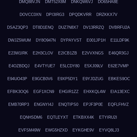
DMQ88VJN
DMT52X8M
DNKQW6VJ
DO65HA8E
DOVCC0XN
DPI3IRG3
DPQDKVRR
DRZKKX7V
DSAZ3QP3
DT8D1ENQ
DUZ7N8X7
DV13RRZQ
DVBRFU2A
DWJZ5WUM
DY8O947N
DYPAYVST
E001JP1H
E11LDF9K
E23W1IRK
E2H3CLOV
E2ICB1ZB
E2VVXNGS
E46QR3GJ
E4OZBDQJ
E4VTYUE7
E5LCDY80
E5XJ09LV
E62E7VMP
E94UO43P
E9GCB0V6
E9XP5DY1
E9YJDZUG
EBKES9OC
EFBK3OQ6
EGF1XCN9
EHGIR1ZZ
EHXKQL4W
EIA13EXC
EMB70RP3
ENGNYI4J
ENQTIPS0
EPJF3P0E
EQFLFHVZ
EQNHSDM6
EQTLEYXT
ETKBXX4K
ETYIRU2I
EVFSM49W
EWG5HZXD
EYKGHE9V
EYVQ8LJ3