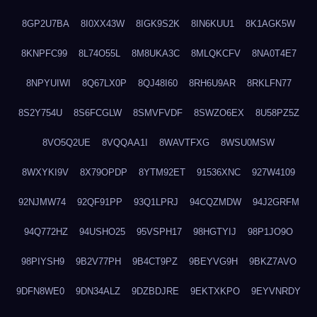
8GP2U7BA
8I0XX43W
8IGK9S2K
8IN6KUU1
8K1AGK5W
8KNPFC99
8L74O55L
8M8UKA3C
8MLQKCFV
8NA0T4E7
8NPYUIWI
8Q67LX0P
8QJ48I60
8RH6U9AR
8RKLFN77
8S2Y754U
8S6FCGLW
8SMVFVDF
8SWZO6EX
8U58PZ5Z
8VO5Q2UE
8VQQAA1I
8WAVTFXG
8WSU0MSW
8WXYKI9V
8X79OPDP
8YTM92ET
91536XNC
927W4109
92NJMW74
92QF91PP
93Q1LPRJ
94CQZMDW
94J2GRFM
94Q772HZ
94USHO25
95VSPH17
98HGTYIJ
98P1JO9O
98PIYSH9
9B2V77PH
9B4CT9PZ
9BEYVG9H
9BKZ7AVO
9DFN8WE0
9DN34ALZ
9DZBDJRE
9EKTXKPO
9EYVNRDY