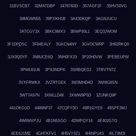
31BVSCBT
32MATDBP
3478760D
357AGF1F
35HVS0VG
39MGWN55
39PXKH1B
3A43DKQP
3AGNJUCU
3ATCGY3X
3BKC9MX3
3BWP93L1
3EQ3JWOM
3F1DPDSC
3F84EALY
3GKCN4NY
3GVOCWRP
3H92RKQ0
3JX0QDYF
3N8UCE6Q
3NH0FX33
3P20H0VW
3PEBEUPM
3PWL81U6
3PX3NDPK
3SRBQEDJ
3TBVTN7Z
3VXFRWKX
3VZRTGEK
3W3MHD4O
3WI8G8SN
3WTTA97N
3XMLLD4K
3XWW9P5D
3ZUNKQ9P
441OKOJO
4489NF37
47CQFY0O
49R1GYE9
49SPF3MJ
49WWVPJU
4B1N5SGO
4DWPQY14
4E402GTO
4EE6J1ME
4GHTKFV1
4H5VY3Z1
4HINPU4S
4IL73M3I