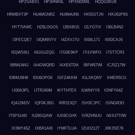
HP2SABX1
HP3HNR4L
HPXND0WL
HQQG0KU9
HRMBXT3P
HU4MGNRZ
HU994UN5
HX55STJN
HXU62P8S
HYT7IAWC
HZ8LOGOS
I2BX8I15
I2LYGTIV
I36LB4N2
I3FECQE7
I3QM9SYV
I4ZXVJ7U
I558L171
I55DCAJ6
I5QWS9I1
I6GGUZQG
I7G0E9KP
I7I1VWFO
I7ST7CR3
I88WLW4J
IA4GWQRD
IAXE6TDA
IBFW57IM
ICJ5Z17W
IDBMJ8H8
IDU6OPO6
IGFZ4KKM
IGLXKQNY
IH4ER5CG
IJ00A3PL
IJTRJ60M
IKYTHTEX
ILWINYY8
IONFY64Z
IQ4J2M2V
IQF0KJBG
IRR313Q7
ISH3CJPC
ISINGR3O
IT5PSU40
IU28GQAW
IUS9CGHX
IVRZHNUU
IWJU7T0W
IX3MY45Z
IXBR1AI8
IYMFTLUA
IZUO212T
J0K3SE7K