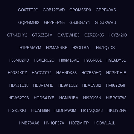
GO6TTT2C
GOB12PWD
GPOM5SP9
GPPF40AS
GQPGMHI2
GRZFEPN5
GSJBGZY1
GT3JXWVU
GTN4ZHY2
GTS2ZE4M
GXVEWHEJ
GZRZC405
H0YZ42IO
H1PBMAYM
H2MASRBB
H2OITBAT
H4ZIQ7DS
H55MU2PD
H5XERU2Q
H89M16VE
H906R061
H9E6DY5L
H9R8JKFZ
HACGF072
HAHNDK85
HC7B50HQ
HCPKPHIE
HDNJ1E18
HE8RTAHE
HE9K1CL2
HEAEV8I2
HF86Y2G8
HFWS2T9B
HGDS4JYE
HGNI8JBA
HI92Q96N
HIEPC07W
HIGK3XKI
HIUAH86N
HJDHPW3M
HK1NQOM8
HKLIYZNV
HMB78XA8
HNHQFJ7A
HO7ZMIFP
HODWUA1L