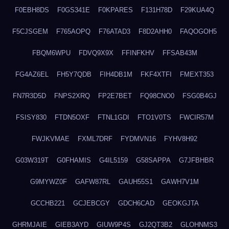
F0EBH8DS
F0GS341E
F0KPARES
F131H78D
F29KUA4Q
F5CJSGEM
F765AOPQ
F76ATAD3
F8D2AHH0
FAQOGOH5
FBQM6WPU
FDVQ9X9X
FFINFKHV
FFSAB43M
FG4AZ6EL
FH5Y7QDB
FIH4DB1M
FKF4XTFI
FMEXT353
FN7R3D5D
FNPS2XRQ
FP2E7BET
FQ98CNO0
FSG0B4GJ
FSISY830
FTDN5OXF
FTNL1GDI
FTO1V0TS
FWCIR57M
FWJKVMAE
FXML7DRF
FYDMVN16
FYHV8H92
G03W319T
G0FHAMIS
G4IL5159
G58SAPPA
G7JFBHBR
G9MYWZ0F
GAFW87RL
GAUH55S1
GAWH7V1M
GCCHB221
GCJEBCGY
GDCH6CAD
GEOKGJTA
GHRMJAIE
GIEB3AYD
GIUW9P4S
GJ2QT3B2
GLOHNMS3