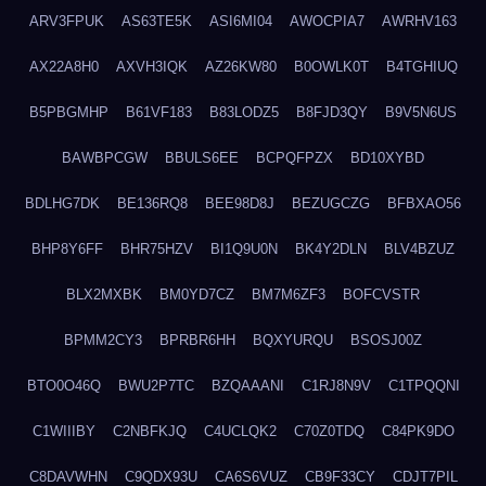
ARV3FPUK
AS63TE5K
ASI6MI04
AWOCPIA7
AWRHV163
AX22A8H0
AXVH3IQK
AZ26KW80
B0OWLK0T
B4TGHIUQ
B5PBGMHP
B61VF183
B83LODZ5
B8FJD3QY
B9V5N6US
BAWBPCGW
BBULS6EE
BCPQFPZX
BD10XYBD
BDLHG7DK
BE136RQ8
BEE98D8J
BEZUGCZG
BFBXAO56
BHP8Y6FF
BHR75HZV
BI1Q9U0N
BK4Y2DLN
BLV4BZUZ
BLX2MXBK
BM0YD7CZ
BM7M6ZF3
BOFCVSTR
BPMM2CY3
BPRBR6HH
BQXYURQU
BSOSJ00Z
BTO0O46Q
BWU2P7TC
BZQAAANI
C1RJ8N9V
C1TPQQNI
C1WIIIBY
C2NBFKJQ
C4UCLQK2
C70Z0TDQ
C84PK9DO
C8DAVWHN
C9QDX93U
CA6S6VUZ
CB9F33CY
CDJT7PIL