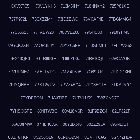
6XVXTC5I
70V1YKH3
713M5IHY
718NNXY2
725P81XE
727P972L
73CXZZM4
73IDZEWO
73VKAF4E
77BGMMG4
77S55623
77TABW20
78XWEZ88
79GHS38T
79L8YFMC
7AGCKJXN
7AOR3BJY
7DYZC5PF
7EUSEMEI
7FE1WG6S
7FX48QP3
7GER99GF
7H8LPLGJ
7IRRICQI
7KWC77GK
7LVURME7
7MHLTVDG
7MM4F50B
7O89DJ0L
7PDDGXNL
7PISQHBH
7PKT2VUV
7PVZ4BY4
7PY3EC1H
7TKA257G
7TYDPROM
7UA3TIBE
7UTVLU59
7WZCNQ7C
7YHSQGPE
804ITWBC
80M18M6R
81F9BZC4
82LF82LT
866X8P4W
87HLHOXA
88Y1B346
88ZZ29JA
895NL72T
8BZT9YKF
8C2C6QL5
8CFDQ2M4
8EMTYC6G
8GN4ZHDF