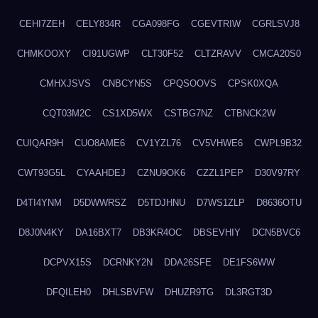
CEHI7ZEH
CELY834R
CGA098FG
CGEVTRIW
CGRLSVJ8
CHMKOOXY
CI91UGWP
CLT30F52
CLTZRAVV
CMCA20S0
CMHXJSVS
CNBCYN5S
CPQSOOVS
CPSK0XQA
CQT03M2C
CS1XD5WX
CSTBG7NZ
CTBNCK2W
CUIQAR9H
CUO8AME6
CV1YZL76
CV5VHWE6
CWPL9B32
CWT93G5L
CYAAHDEJ
CZNU9OK6
CZZL1PEP
D30V97RY
D4TI4YNM
D5DWWRSZ
D5TDJHNU
D7WS1ZLP
D8636OTU
D8J0N4KY
DA16BXT7
DB3KR4OC
DBSEVHIY
DCN5BVC6
DCPVX15S
DCRNKY2N
DDA26SFE
DE1FS6WW
DFQILEH0
DHLSBVFW
DHUZR9TG
DL3RGT3D