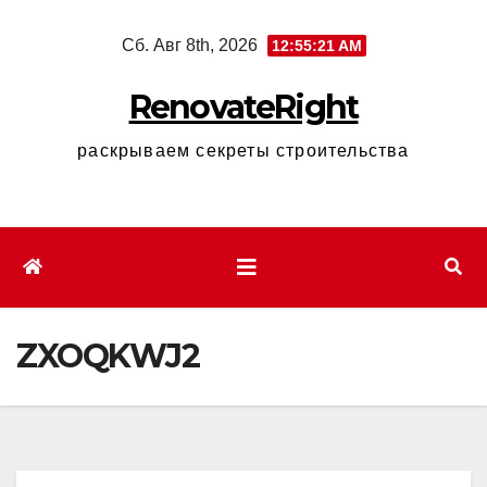
Перейти
Сб. Авг 8th, 2026
12:55:22 AM
к
содержимому
RenovateRight
раскрываем секреты строительства
ZXOQKWJ2