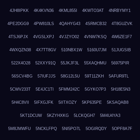
4JH8IPKK
4K4KVN36
4KML855I
4KWTO3AT
4NRBYMY1
4PE2DGG9
4PW810LS
4QAHYG43
4SRMCB32
4T8GUZVK
4TSJ6PJX
4VGSLXPJ
4VJZYO02
4VNW7KSQ
4W6ZE1F7
4WXQZN38
4X7TT8GV
510NBX1W
5160U7JM
51JUGSIB
522X4O28
52XXY91Q
55JKJF3L
55XAQHMU
56975PIR
56SCV4BG
57IUFJJS
58G12L5U
59T11ZKH
5AFUR9TL
5CWV233T
5E4JC1TI
5FMM242C
5GYKO7P3
5H18E5N3
5H4C8VII
5IFXGJFK
5IITXOZY
5KP635PE
5KSAQAB8
5KT1DCUW
5KZYHXKG
5LCKQGH7
5M4U4YA3
5M8JMWFU
5NCKLFPQ
5NI5PO7L
5OGIRQDY
5OPF8A7F