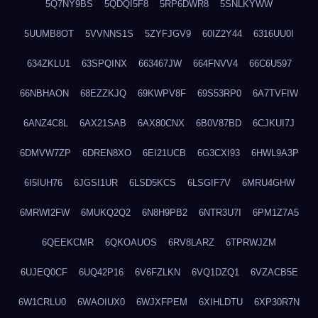
5Q7NY9BS
5QDQI5F8
5RP6DWR8
5SNLKYWW
5UUMB8OT
5VVNNS1S
5ZYFJGV9
60IZ2Y44
6316UU0I
634ZKLU1
63SPQINX
663467JW
664FNVV4
66C6U597
66NBHAON
68EZZKJQ
69KWPV8F
69S53RP0
6A7TVFIW
6ANZ4C8L
6AX21SAB
6AX80CNX
6B0V87BD
6CJKUI7J
6DMVW7ZP
6DREN8XO
6EI21UCB
6G3CXI93
6HWL9A3P
6I5IUH76
6JGSI1UR
6LSD5KCS
6LSGIF7V
6MRU4GHW
6MRWI2FW
6MUKQ2Q2
6N8H9PB2
6NTR3U7I
6PM1Z7A5
6QEEKCMR
6QKOAUOS
6RV8LARZ
6TPRWJZM
6UJEQ0CF
6UQ42P16
6V6FZLKN
6VQ1DZQ1
6VZACB5E
6W1CRLU0
6WAOIUX0
6WJXFPEM
6XIHLDTU
6XP30R7N