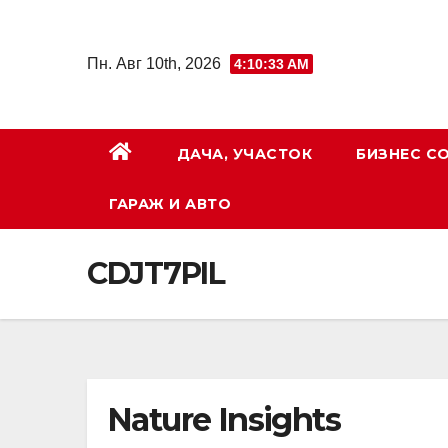
Перейти
к
Пн. Авг 10th, 2026
4:10:34 AM
содержимому
ДАЧА, УЧАСТОК
БИЗНЕС С
ГАРАЖ И АВТО
CDJT7PIL
Nature Insights