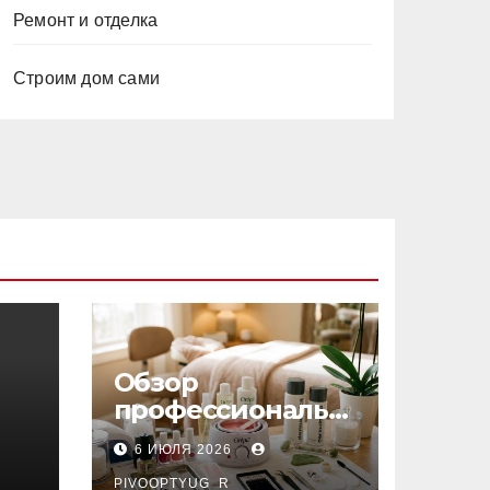
Ремонт и отделка
Строим дом сами
Обзор
профессиональн
ых материалов и
6 ИЮЛЯ 2026
инструментов
PIVOOPTYUG_R