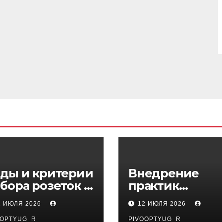
ды и критерии
Внедрение
бора розеток и
практик
ключателей
управляемого
1 ИЮЛЯ 2026
12 ИЮЛЯ 2026
DevOps в
OOPTYUG_R
PIVOOPTYUG_R