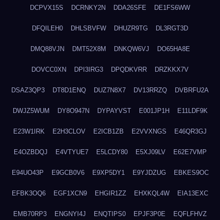
DCPVX15S
DCRNKY2N
DDA26SFE
DE1FS6WW
DFQILEH0
DHLSBVFW
DHUZR9TG
DL3RGT3D
DMQ88VJN
DMT52X8M
DNKQW6VJ
DO65HA8E
DOVCC0XN
DPI3IRG3
DPQDKVRR
DRZKKX7V
DSAZ3QP3
DT8D1ENQ
DUZ7N8X7
DV13RRZQ
DVBRFU2A
DWJZ5WUM
DY8O947N
DYPAYVST
E001JP1H
E11LDF9K
E23W1IRK
E2H3CLOV
E2ICB1ZB
E2VVXNGS
E46QR3GJ
E4OZBDQJ
E4VTYUE7
E5LCDY80
E5XJ09LV
E62E7VMP
E94UO43P
E9GCB0V6
E9XP5DY1
E9YJDZUG
EBKES9OC
EFBK3OQ6
EGF1XCN9
EHGIR1ZZ
EHXKQL4W
EIA13EXC
EMB70RP3
ENGNYI4J
ENQTIPS0
EPJF3P0E
EQFLFHVZ