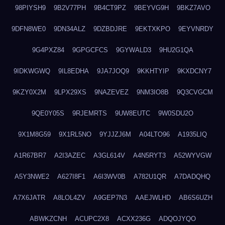
98PIYSH9
9B2V77PH
9B4CT9PZ
9BEYVG9H
9BKZ7AVO
9DFN8WE0
9DN34ALZ
9DZBDJRE
9EKTXKPO
9EYVNRDY
9G4PXZ84
9GPGCFCS
9GYWALD3
9HU2G1QA
9IDKWGWQ
9IL8EDHA
9JA7JOQ9
9KKHTYIP
9KXDCNY7
9KZY0X2M
9LPX29XS
9NAZEVEZ
9NM3IO8B
9Q3CVGCM
9QE0Y05S
9RJEMRTS
9UW8EUTC
9W0SDU2O
9X1M8G59
9X1RL5NO
9YJJZJ6M
A04LTO96
A1935LIQ
A1R67BR7
A2I3AZEC
A3GL614V
A4N5RYT3
A52WYVGW
A5Y3NWE2
A627I8F1
A6I3WV0B
A782U1QR
A7DADQHQ
A7X6JATR
A8LOL4ZV
A9GEP7N3
AAEJWLHD
AB6S6UZH
ABWKZCNH
ACUPC2X8
ACXX236G
ADQOJYQO