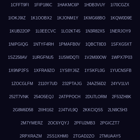
1CFFT9FI
1FIP186C
1HAKMC6P
1HDB3VUY
1I70CGZX
1IOKJ9IZ
1K1OOBX2
1KJONM1Y
1KMG68BO
1KQW0D9E
1KUB22OP
1L0EECVC
1LO2KT45
1N3R82X5
1NERJOY9
1NIPGIQG
1NTYF4RH
1PMAFB0V
1QBCT8D3
1SFXG5XT
1SZ258AV
1URGFNU5
1USMDQTI
1V2M00OW
1WPX7P03
1X9NP2FS
1XFRA9ZO
1YS8YJ6Z
1YSKFL0G
1YUCNSFB
1ZOCGLFM
2110Y7UD
232PTAJG
24AZ56D2
24YV1LVI
252T7VNK
254O5EQJ
2ATPPOCH
2DU7LORM
2F53ZH8K
2G8M6D58
2IIHI162
2J4TVL9Q
2KKCIQS5
2LN9C5H3
2M7YMERZ
2OC6YQYJ
2PFU2MB3
2PGICZT7
2RPXRAZM
2SS1XHM0
2TGAD2ZO
2TMUAAY5