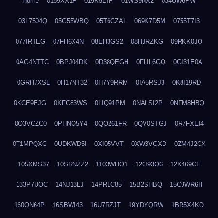
Home
0169XX1F
019K5LTP
01WS9NX2
034UW6PW
03L7504Q
05G55WBQ
05T6CZAL
069K7D5M
0755T7I3
077IRTEG
07FH6X4N
08EH3GS2
08HJRZKG
09RKK0JO
0AG4NTTC
0BPJ04DK
0D38QEGH
0FLIL6GQ
0GI31E0A
0GRH7XSL
0H17NT32
0H7Y9RRM
0IA5RSJ3
0K8I19RD
0KCE9EJG
0KFC83WS
0LIQ91PM
0NALSI2P
0NFM8HBQ
0O3VCZC0
0PHNO5Y4
0QO261FR
0QV0STGJ
0R7FXEI4
0T1MPQXC
0UDKWD5I
0XI05VVT
0XW3VGXD
0ZM4J2CX
105XMS37
10SRNZZ2
1103WHO1
126I93O6
12K469CE
133P7UOC
14NJ13LJ
14PRLC85
15B2SHBQ
15C9WR6H
160ON64P
16SBWI43
16U7RZJT
19YDYQRW
1BR5X4KO