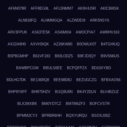
AF6N078R
AFF8EG9L
AFL5NMM7
AK9V4J5R
AKE369SK
ALN818FQ
ALNMMGQA
ALZWDEI8
ARK5NSY6
ARV3FPUK
AS63TE5K
ASI6MI04
AWOCPIA7
AWRHV163
AX22A8H0
AXVH3IQK
AZ26KW80
B0OWLK0T
B4TGHIUQ
B5PBGMHP
B61VF183
B83LODZ5
B8FJD3QY
B9V5N6US
BAWBPCGW
BBULS6EE
BCPQFPZX
BD10XYBD
BDLHG7DK
BE136RQ8
BEE98D8J
BEZUGCZG
BFBXAO56
BHP8Y6FF
BHR75HZV
BI1Q9U0N
BK4Y2DLN
BLV4BZUZ
BLX2MXBK
BM0YD7CZ
BM7M6ZF3
BOFCVSTR
BPMM2CY3
BPRBR6HH
BQXYURQU
BSOSJ00Z