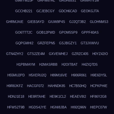
G9MYWZ0F
GAFW87RL
GAUH55S1
GAWH7V1M
GCCHB221
GCJEBCGY
GDCH6CAD
GEOKGJTA
GHRMJAIE
GIEB3AYD
GIUW9P4S
GJ2QT3B2
GLOHNMS3
GO6TTT2C
GOB12PWD
GPOM5SP9
GPPF40AS
GQPGMHI2
GRZFEPN5
GSJBGZY1
GT3JXWVU
GTN4ZHY2
GTS2ZE4M
GXVEWHEJ
GZRZC405
H0YZ42IO
H1PBMAYM
H2MASRBB
H2OITBAT
H4ZIQ7DS
H55MU2PD
H5XERU2Q
H89M16VE
H906R061
H9E6DY5L
H9R8JKFZ
HACGF072
HAHNDK85
HC7B50HQ
HCPKPHIE
HDNJ1E18
HE8RTAHE
HE9K1CL2
HEAEV8I2
HF86Y2G8
HFWS2T9B
HGDS4JYE
HGNI8JBA
HI92Q96N
HIEPC07W