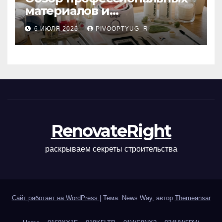
материалов и
инструментов для
6 ИЮЛЯ 2026
PIVOOPTYUG_R
маникюра, депиляции,
наращивания ресниц и
ухода
RenovateRight
раскрываем секреты строительства
Сайт работает на WordPress
|
Тема: News Way, автор
Themeansar