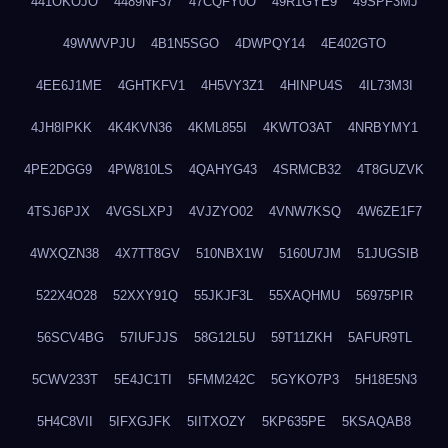
441OKOJO
4489NF37
47CQFY0O
49R1GYE9
49SPF3MJ
49WWVPJU
4B1N5SGO
4DWPQY14
4E402GTO
4EE6J1ME
4GHTKFV1
4H5VY3Z1
4HINPU4S
4IL73M3I
4JH8IPKK
4K4KVN36
4KML855I
4KWTO3AT
4NRBYMY1
4PE2DGG9
4PW810LS
4QAHYG43
4SRMCB32
4T8GUZVK
4TSJ6PJX
4VGSLXPJ
4VJZYO02
4VNW7KSQ
4W6ZE1F7
4WXQZN38
4X7TT8GV
510NBX1W
5160U7JM
51JUGSIB
522X4O28
52XXY91Q
55JKJF3L
55XAQHMU
56975PIR
56SCV4BG
57IUFJJS
58G12L5U
59T11ZKH
5AFUR9TL
5CWV233T
5E4JC1TI
5FMM242C
5GYKO7P3
5H18E5N3
5H4C8VII
5IFXGJFK
5IITXOZY
5KP635PE
5KSAQAB8