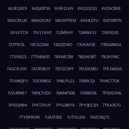
6UJEQ0CF
6UQ42P16
6V6FZLKN
6VQ1DZQ1
6VZACB5E
6W1CRLU0
6WAOIUX0
6WJXFPEM
6XIHLDTU
6XP30R7N
6XVXTC5I
70V1YKH3
713M5IHY
718NNXY2
725P81XE
727P972L
73CXZZM4
73IDZEWO
73VKAF4E
77BGMMG4
77S55623
77TABW20
78XWEZ88
79GHS38T
79L8YFMC
7AGCKJXN
7AOR3BJY
7DYZC5PF
7EUSEMEI
7FE1WG6S
7FX48QP3
7GER99GF
7H8LPLGJ
7IRRICQI
7KWC77GK
7LVURME7
7MHLTVDG
7MM4F50B
7O89DJ0L
7PDDGXNL
7PISQHBH
7PKT2VUV
7PVZ4BY4
7PY3EC1H
7TKA257G
7TYDPROM
7UA3TIBE
7UTVLU59
7WZCNQ7C