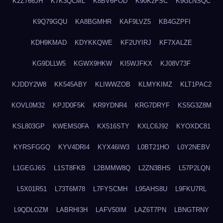
K2Z766JH
K7K3QCML
K8BV6POD
K90K2FSC
K9GLNSQC
K9Q79GQU
KA8BGMHR
KAF9LVZ5
KB4GZPFI
KDH9KMAD
KDYKKQWE
KF2UYIRJ
KF7XALZE
KG9DLLW5
KGWX9HKW
KI5WJFKX
KJ08V73F
KJDDY2W8
KK545ABY
KLIWWZOB
KLMYKIMZ
KLT1PAC2
KOVL0M32
KPJD0F5K
KR9YDNR4
KRG7DRYF
KS5G3Z8M
KSL803GP
KWEMS0FA
KX516STY
KXLC6J92
KYOXDC81
KYRSFGGQ
KYV4DRI4
KYX46IW3
L0BT21HO
L0Y2NEBV
L1GEGJ6S
L1ST8FKB
L2BMMW8Q
L2ZN3BHS
L57P2LQN
L5X01R51
L73T6M78
L7FYSCMH
L95AHS8U
L9FKU7RL
L9QDLOZM
LABRHI3H
LAFV50IM
LAZ6T7PN
LBNGTRNY