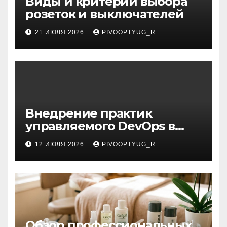
Виды и критерии выбора
розеток и выключателей
21 ИЮЛЯ 2026
PIVOOPTYUG_R
Внедрение практик
управляемого DevOps в
корпоративную ИТ-
12 ИЮЛЯ 2026
PIVOOPTYUG_R
инфраструктуру
Обзор профессиональных