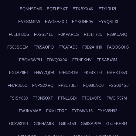
EQNHSDM6
EQTLEYXT
ETKBXX4K
ETYIRU2I
EVFSM49W
EWG5HZXD
EYKGHE9V
EYVQ8LJ3
F0EBH8DS
F0GS341E
F0KPARES
F131H78D
F29KUA4Q
F5CJSGEM
F765AOPQ
F76ATAD3
F8D2AHH0
FAQOGOH5
FBQM6WPU
FDVQ9X9X
FFINFKHV
FFSAB43M
FG4AZ6EL
FH5Y7QDB
FIH4DB1M
FKF4XTFI
FMEXT353
FN7R3D5D
FNPS2XRQ
FP2E7BET
FQ98CNO0
FSG0B4GJ
FSISY830
FTDN5OXF
FTNL1GDI
FTO1V0TS
FWCIR57M
FWJKVMAE
FXML7DRF
FYDMVN16
FYHV8H92
G03W319T
G0FHAMIS
G4IL5159
G58SAPPA
G7JFBHBR