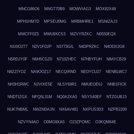
MNCG86O6
MNGT70B9
MOWVIAG3
MOX82X49
MPHSHM7D
MPSEU0MG
MRBMHRE1
MSNIZAJ3
MWCFF0Z5
MWU9XCS3
MZVYRZKC
N0550EQX
N1I0O2T7
N2V1FD2P
N3773GIL
N4DPRZKC
N4ODX2G8
N5RDJY0F
N6H5CGZ0
N710ZHEC
N7HBYFUH
N8AYCB29
N8ZZIYOZ
NA9OOZ17
NECQIRND
NEDYCU27
NENBLWC7
NH3H1RWC
NJVIXE5E
NLSY69R1
NMUEOE6J
NNB1FICK
NNDTIZGX
NPQ5L31M
NQ0A2XA0
NSYS40EF
NTZGUBJ3
NUK7NBML
NWZNDAJN
NX6AV481
NXPUS3D3
NZPB2200
NZVYN4AO
O0MG9XA5
O23ZPOMC
O3KQM64E