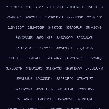
2TOT3HO1
2U1JCAWR
2UFYK23Q
2UT1DWVT
2VUSTJE1
2W496244
2WK2EL88
2WNPNKRH
2YKK8NSK
2YT95AO1
31BVSCBT
32MATDBP
3478760D
357AGF1F
35HVS0VG
39MGWN55
39PXKH1B
3A43DKQP
3AGNJUCU
3ATCGY3X
3BKC9MX3
3BWP93L1
3EQ3JWOM
3F1DPDSC
3F84EALY
3GKCN4NY
3GVOCWRP
3H92RKQ0
3JX0QDYF
3N8UCE6Q
3NH0FX33
3P20H0VW
3PEBEUPM
3PWL81U6
3PX3NDPK
3SRBQEDJ
3TBVTN7Z
3VXFRWKX
3VZRTGEK
3W3MHD4O
3WI8G8SN
3WTTA97N
3XMLLD4K
3XWW9P5D
3ZUNKQ9P