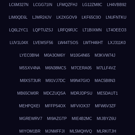
LC6M327N
LCGG71IN
LFMQZFHJ
LG12ZM8C
LH4VBB92
LIM0QE6L
LJMR24JV
LK2XGOV9
LKF65C0O
LNUFNTKU
LQ6L2YC1
LQPTUZSJ
LRFQ9RJC
LT1BIXMN
LT4OEEO3
LUV1L04X
LVEMSF56
LW44TSOS
LWTH46HT
LXJ311K0
LYEC0BN4
M0A3OM6Y
M10G4N65
M3KVW74J
M5SXV4NA
M6N38MCS
M7CERA05
M7LLF4VZ
M8XST3UR
M91VJ7DC
M9N47GIO
MAC5B8N3
MB65CW0R
MDCZUQSA
MDRJDPSU
ME5DAUT1
MEHPQXEI
MFFP54OX
MFVIOX37
MFW6V3ZF
MGREWRV7
MI9AZGTP
MIE4B2MC
MIJBYZ6U
MIYOM1BR
MJNMFFJI
ML5MQHVQ
MLRKITJH