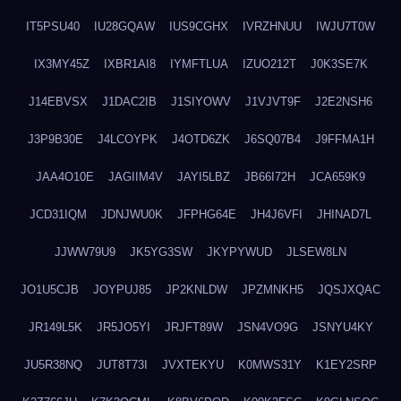
IT5PSU40
IU28GQAW
IUS9CGHX
IVRZHNUU
IWJU7T0W
IX3MY45Z
IXBR1AI8
IYMFTLUA
IZUO212T
J0K3SE7K
J14EBVSX
J1DAC2IB
J1SIYOWV
J1VJVT9F
J2E2NSH6
J3P9B30E
J4LCOYPK
J4OTD6ZK
J6SQ07B4
J9FFMA1H
JAA4O10E
JAGIIM4V
JAYI5LBZ
JB66I72H
JCA659K9
JCD31IQM
JDNJWU0K
JFPHG64E
JH4J6VFI
JHINAD7L
JJWW79U9
JK5YG3SW
JKYPYWUD
JLSEW8LN
JO1U5CJB
JOYPUJ85
JP2KNLDW
JPZMNKH5
JQSJXQAC
JR149L5K
JR5JO5YI
JRJFT89W
JSN4VO9G
JSNYU4KY
JU5R38NQ
JUT8T73I
JVXTEKYU
K0MWS31Y
K1EY2SRP