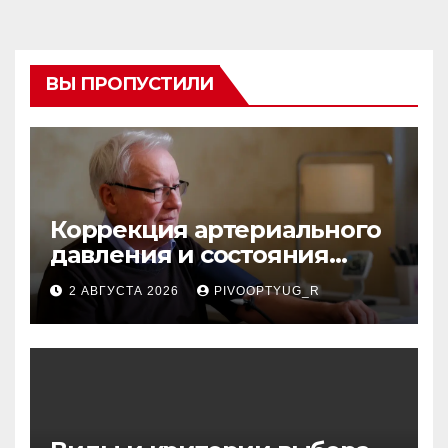
ВЫ ПРОПУСТИЛИ
Коррекция артериального
давления и состояния
сосудов в профилактике
2 АВГУСТА 2026
PIVOOPTYUG_R
инсульта