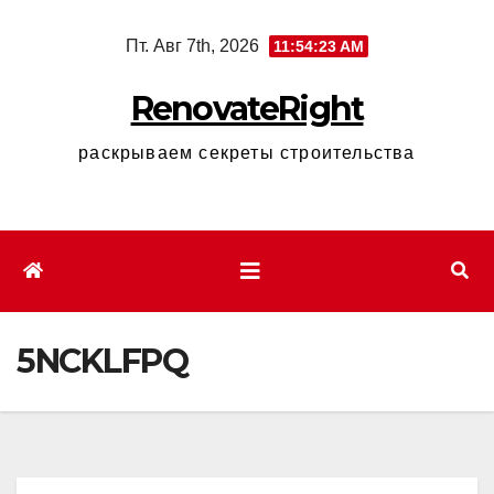
Перейти
Пт. Авг 7th, 2026
11:54:23 AM
к
содержимому
RenovateRight
раскрываем секреты строительства
5NCKLFPQ