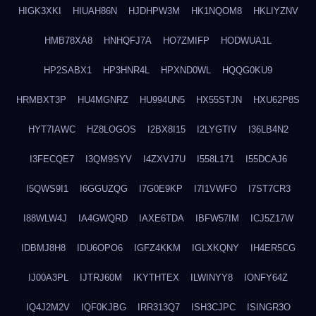
HIGK3XKI
HIUAH86N
HJDHPW3M
HK1NQOM8
HKLIYZNV
HMB78XA8
HNHQFJ7A
HO7ZMIFP
HODWUA1L
HP2SABX1
HP3HNR4L
HPXND0WL
HQQG0KU9
HRMBXT3P
HU4MGNRZ
HU994UN5
HX55STJN
HXU62P8S
HYT7IAWC
HZ8LOGOS
I2BX8I15
I2LYGTIV
I36LB4N2
I3FECQE7
I3QM9SYV
I4ZXVJ7U
I558L171
I55DCAJ6
I5QWS9I1
I6GGUZQG
I7G0E9KP
I7I1VWFO
I7ST7CR3
I88WLW4J
IA4GWQRD
IAXE6TDA
IBFW57IM
ICJ5Z17W
IDBMJ8H8
IDU6OPO6
IGFZ4KKM
IGLXKQNY
IH4ER5CG
IJ00A3PL
IJTRJ60M
IKYTHTEX
ILWINYY8
IONFY64Z
IQ4J2M2V
IQF0KJBG
IRR313Q7
ISH3CJPC
ISINGR3O