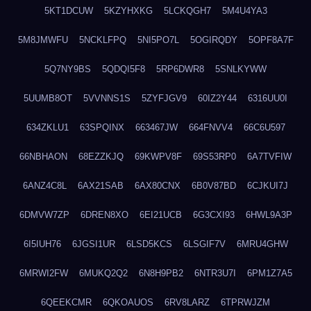
5KT1DCUW
5KZYHXKG
5LCKQGH7
5M4U4YA3
5M8JMWFU
5NCKLFPQ
5NI5PO7L
5OGIRQDY
5OPF8A7F
5Q7NY9BS
5QDQI5F8
5RP6DWR8
5SNLKYWW
5UUMB8OT
5VVNNS1S
5ZYFJGV9
60IZ2Y44
6316UU0I
634ZKLU1
63SPQINX
663467JW
664FNVV4
66C6U597
66NBHAON
68EZZKJQ
69KWPV8F
69S53RP0
6A7TVFIW
6ANZ4C8L
6AX21SAB
6AX80CNX
6B0V87BD
6CJKUI7J
6DMVW7ZP
6DREN8XO
6EI21UCB
6G3CXI93
6HWL9A3P
6I5IUH76
6JGSI1UR
6LSD5KCS
6LSGIF7V
6MRU4GHW
6MRWI2FW
6MUKQ2Q2
6N8H9PB2
6NTR3U7I
6PM1Z7A5
6QEEKCMR
6QKOAUOS
6RV8LARZ
6TPRWJZM