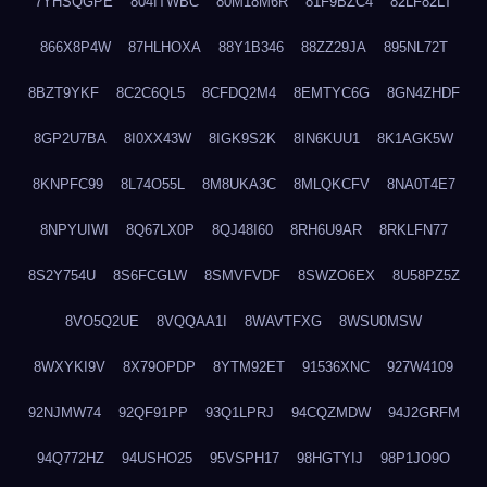
7YHSQGPE
804ITWBC
80M18M6R
81F9BZC4
82LF82LT
866X8P4W
87HLHOXA
88Y1B346
88ZZ29JA
895NL72T
8BZT9YKF
8C2C6QL5
8CFDQ2M4
8EMTYC6G
8GN4ZHDF
8GP2U7BA
8I0XX43W
8IGK9S2K
8IN6KUU1
8K1AGK5W
8KNPFC99
8L74O55L
8M8UKA3C
8MLQKCFV
8NA0T4E7
8NPYUIWI
8Q67LX0P
8QJ48I60
8RH6U9AR
8RKLFN77
8S2Y754U
8S6FCGLW
8SMVFVDF
8SWZO6EX
8U58PZ5Z
8VO5Q2UE
8VQQAA1I
8WAVTFXG
8WSU0MSW
8WXYKI9V
8X79OPDP
8YTM92ET
91536XNC
927W4109
92NJMW74
92QF91PP
93Q1LPRJ
94CQZMDW
94J2GRFM
94Q772HZ
94USHO25
95VSPH17
98HGTYIJ
98P1JO9O