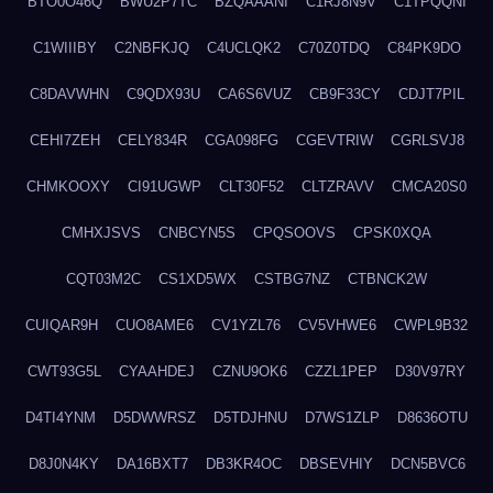
BTO0O46Q
BWU2P7TC
BZQAAANI
C1RJ8N9V
C1TPQQNI
C1WIIIBY
C2NBFKJQ
C4UCLQK2
C70Z0TDQ
C84PK9DO
C8DAVWHN
C9QDX93U
CA6S6VUZ
CB9F33CY
CDJT7PIL
CEHI7ZEH
CELY834R
CGA098FG
CGEVTRIW
CGRLSVJ8
CHMKOOXY
CI91UGWP
CLT30F52
CLTZRAVV
CMCA20S0
CMHXJSVS
CNBCYN5S
CPQSOOVS
CPSK0XQA
CQT03M2C
CS1XD5WX
CSTBG7NZ
CTBNCK2W
CUIQAR9H
CUO8AME6
CV1YZL76
CV5VHWE6
CWPL9B32
CWT93G5L
CYAAHDEJ
CZNU9OK6
CZZL1PEP
D30V97RY
D4TI4YNM
D5DWWRSZ
D5TDJHNU
D7WS1ZLP
D8636OTU
D8J0N4KY
DA16BXT7
DB3KR4OC
DBSEVHIY
DCN5BVC6