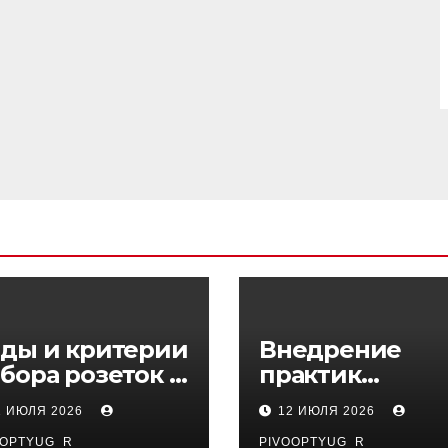
ды и критерии
Внедрение
бора розеток и
практик
ключателей
управляемого
1 ИЮЛЯ 2026
12 ИЮЛЯ 2026
DevOps в
OOPTYUG_R
PIVOOPTYUG_R