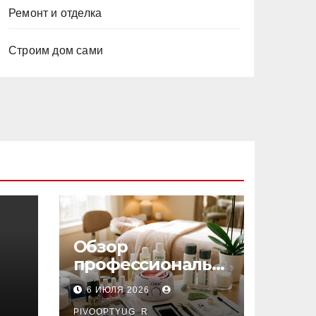
Ремонт и отделка
Строим дом сами
Обзор
профессиональн
ых материалов и
6 ИЮЛЯ 2026
инструментов
PIVOOPTYUG_R