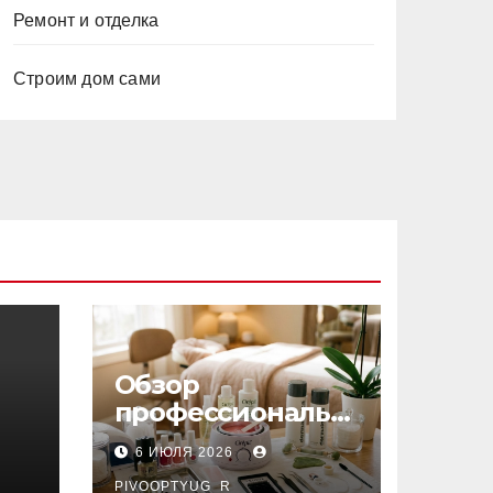
Ремонт и отделка
Строим дом сами
Обзор
профессиональн
ых материалов и
6 ИЮЛЯ 2026
инструментов
PIVOOPTYUG_R