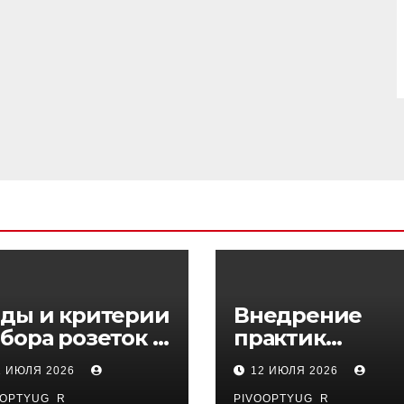
ды и критерии
Внедрение
бора розеток и
практик
ключателей
управляемого
1 ИЮЛЯ 2026
12 ИЮЛЯ 2026
DevOps в
OOPTYUG_R
PIVOOPTYUG_R