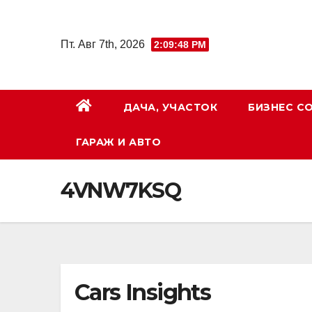
Перейти
к
Пт. Авг 7th, 2026
2:09:49 PM
содержимому
ДАЧА, УЧАСТОК
БИЗНЕС С
ГАРАЖ И АВТО
4VNW7KSQ
Cars Insights