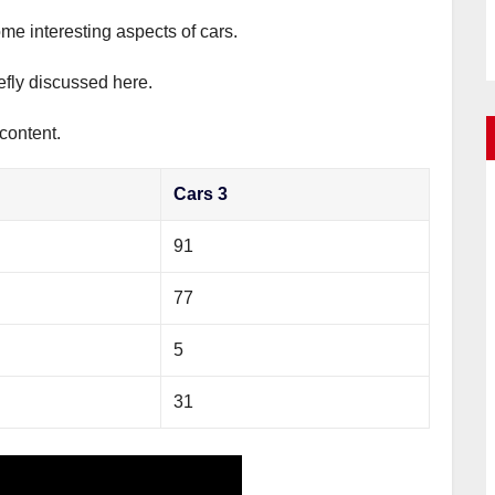
ome interesting aspects of cars.
iefly discussed here.
content.
Cars 3
91
77
5
31