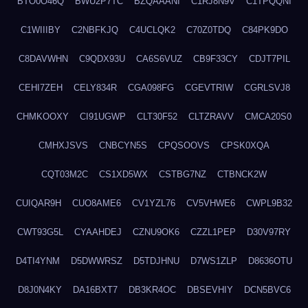
BTO0O46Q
BWU2P7TC
BZQAAANI
C1RJ8N9V
C1TPQQNI
C1WIIIBY
C2NBFKJQ
C4UCLQK2
C70Z0TDQ
C84PK9DO
C8DAVWHN
C9QDX93U
CA6S6VUZ
CB9F33CY
CDJT7PIL
CEHI7ZEH
CELY834R
CGA098FG
CGEVTRIW
CGRLSVJ8
CHMKOOXY
CI91UGWP
CLT30F52
CLTZRAVV
CMCA20S0
CMHXJSVS
CNBCYN5S
CPQSOOVS
CPSK0XQA
CQT03M2C
CS1XD5WX
CSTBG7NZ
CTBNCK2W
CUIQAR9H
CUO8AME6
CV1YZL76
CV5VHWE6
CWPL9B32
CWT93G5L
CYAAHDEJ
CZNU9OK6
CZZL1PEP
D30V97RY
D4TI4YNM
D5DWWRSZ
D5TDJHNU
D7WS1ZLP
D8636OTU
D8J0N4KY
DA16BXT7
DB3KR4OC
DBSEVHIY
DCN5BVC6