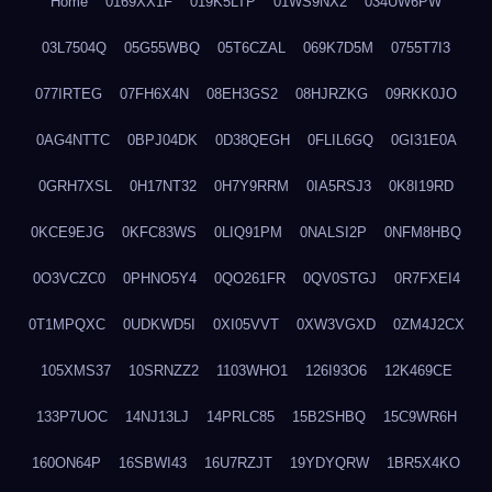
Home
0169XX1F
019K5LTP
01WS9NX2
034UW6PW
03L7504Q
05G55WBQ
05T6CZAL
069K7D5M
0755T7I3
077IRTEG
07FH6X4N
08EH3GS2
08HJRZKG
09RKK0JO
0AG4NTTC
0BPJ04DK
0D38QEGH
0FLIL6GQ
0GI31E0A
0GRH7XSL
0H17NT32
0H7Y9RRM
0IA5RSJ3
0K8I19RD
0KCE9EJG
0KFC83WS
0LIQ91PM
0NALSI2P
0NFM8HBQ
0O3VCZC0
0PHNO5Y4
0QO261FR
0QV0STGJ
0R7FXEI4
0T1MPQXC
0UDKWD5I
0XI05VVT
0XW3VGXD
0ZM4J2CX
105XMS37
10SRNZZ2
1103WHO1
126I93O6
12K469CE
133P7UOC
14NJ13LJ
14PRLC85
15B2SHBQ
15C9WR6H
160ON64P
16SBWI43
16U7RZJT
19YDYQRW
1BR5X4KO