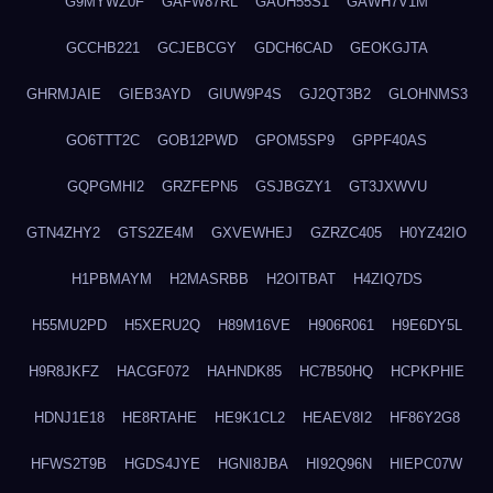
G9MYWZ0F
GAFW87RL
GAUH55S1
GAWH7V1M
GCCHB221
GCJEBCGY
GDCH6CAD
GEOKGJTA
GHRMJAIE
GIEB3AYD
GIUW9P4S
GJ2QT3B2
GLOHNMS3
GO6TTT2C
GOB12PWD
GPOM5SP9
GPPF40AS
GQPGMHI2
GRZFEPN5
GSJBGZY1
GT3JXWVU
GTN4ZHY2
GTS2ZE4M
GXVEWHEJ
GZRZC405
H0YZ42IO
H1PBMAYM
H2MASRBB
H2OITBAT
H4ZIQ7DS
H55MU2PD
H5XERU2Q
H89M16VE
H906R061
H9E6DY5L
H9R8JKFZ
HACGF072
HAHNDK85
HC7B50HQ
HCPKPHIE
HDNJ1E18
HE8RTAHE
HE9K1CL2
HEAEV8I2
HF86Y2G8
HFWS2T9B
HGDS4JYE
HGNI8JBA
HI92Q96N
HIEPC07W