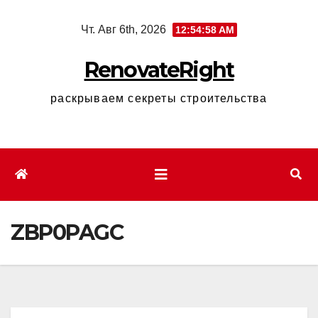
Перейти
Чт. Авг 6th, 2026
12:54:59 AM
к
содержимому
RenovateRight
раскрываем секреты строительства
ZBP0PAGC