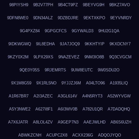
98PIYSH9
9B2V77PH
9B4CT9PZ
9BEYVG9H
9BKZ7AVO
9DFN8WE0
9DN34ALZ
9DZBDJRE
9EKTXKPO
9EYVNRDY
9G4PXZ84
9GPGCFCS
9GYWALD3
9HU2G1QA
9IDKWGWQ
9IL8EDHA
9JA7JOQ9
9KKHTYIP
9KXDCNY7
9KZY0X2M
9LPX29XS
9NAZEVEZ
9NM3IO8B
9Q3CVGCM
9QE0Y05S
9RJEMRTS
9UW8EUTC
9W0SDU2O
9X1M8G59
9X1RL5NO
9YJJZJ6M
A04LTO96
A1935LIQ
A1R67BR7
A2I3AZEC
A3GL614V
A4N5RYT3
A52WYVGW
A5Y3NWE2
A627I8F1
A6I3WV0B
A782U1QR
A7DADQHQ
A7X6JATR
A8LOL4ZV
A9GEP7N3
AAEJWLHD
AB6S6UZH
ABWKZCNH
ACUPC2X8
ACXX236G
ADQOJYQO