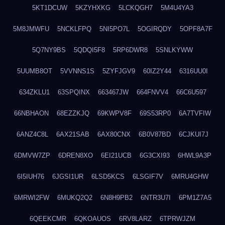
5KT1DCUW
5KZYHXKG
5LCKQGH7
5M4U4YA3
5M8JMWFU
5NCKLFPQ
5NI5PO7L
5OGIRQDY
5OPF8A7F
5Q7NY9BS
5QDQI5F8
5RP6DWR8
5SNLKYWW
5UUMB8OT
5VVNNS1S
5ZYFJGV9
60IZ2Y44
6316UU0I
634ZKLU1
63SPQINX
663467JW
664FNVV4
66C6U597
66NBHAON
68EZZKJQ
69KWPV8F
69S53RP0
6A7TVFIW
6ANZ4C8L
6AX21SAB
6AX80CNX
6B0V87BD
6CJKUI7J
6DMVW7ZP
6DREN8XO
6EI21UCB
6G3CXI93
6HWL9A3P
6I5IUH76
6JGSI1UR
6LSD5KCS
6LSGIF7V
6MRU4GHW
6MRWI2FW
6MUKQ2Q2
6N8H9PB2
6NTR3U7I
6PM1Z7A5
6QEEKCMR
6QKOAUOS
6RV8LARZ
6TPRWJZM