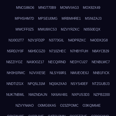
MNCG86O6
MNGT70B9
MOWVIAG3
MOX82X49
MPHSHM7D
MPSEU0MG
MRBMHRE1
MSNIZAJ3
MWCFF0Z5
MWU9XCS3
MZVYRZKC
N0550EQX
N1I0O2T7
N2V1FD2P
N3773GIL
N4DPRZKC
N4ODX2G8
N5RDJY0F
N6H5CGZ0
N710ZHEC
N7HBYFUH
N8AYCB29
N8ZZIYOZ
NA9OOZ17
NECQIRND
NEDYCU27
NENBLWC7
NH3H1RWC
NJVIXE5E
NLSY69R1
NMUEOE6J
NNB1FICK
NNDTIZGX
NPQ5L31M
NQ0A2XA0
NSYS40EF
NTZGUBJ3
NUK7NBML
NWZNDAJN
NX6AV481
NXPUS3D3
NZPB2200
NZVYN4AO
O0MG9XA5
O23ZPOMC
O3KQM64E