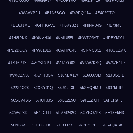
441OKOJO
4489NF37
47CQFY0O
49R1GYE9
49SPF3MJ
49WWVPJU
4B1N5SGO
4DWPQY14
4E402GTO
4EE6J1ME
4GHTKFV1
4H5VY3Z1
4HINPU4S
4IL73M3I
4JH8IPKK
4K4KVN36
4KML855I
4KWTO3AT
4NRBYMY1
4PE2DGG9
4PW810LS
4QAHYG43
4SRMCB32
4T8GUZVK
4TSJ6PJX
4VGSLXPJ
4VJZYO02
4VNW7KSQ
4W6ZE1F7
4WXQZN38
4X7TT8GV
510NBX1W
5160U7JM
51JUGSIB
522X4O28
52XXY91Q
55JKJF3L
55XAQHMU
56975PIR
56SCV4BG
57IUFJJS
58G12L5U
59T11ZKH
5AFUR9TL
5CWV233T
5E4JC1TI
5FMM242C
5GYKO7P3
5H18E5N3
5H4C8VII
5IFXGJFK
5IITXOZY
5KP635PE
5KSAQAB8