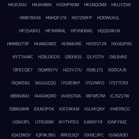
HIGK3XKI
HIUAH86N
HJDHPW3M
HK1NQOM8
HKLIYZNV
HMB78XA8
HNHQFJ7A
HO7ZMIFP
HODWUA1L
HP2SABX1
HP3HNR4L
HPXND0WL
HQQG0KU9
HRMBXT3P
HU4MGNRZ
HU994UN5
HX55STJN
HXU62P8S
HYT7IAWC
HZ8LOGOS
I2BX8I15
I2LYGTIV
I36LB4N2
I3FECQE7
I3QM9SYV
I4ZXVJ7U
I558L171
I55DCAJ6
I5QWS9I1
I6GGUZQG
I7G0E9KP
I7I1VWFO
I7ST7CR3
I88WLW4J
IA4GWQRD
IAXE6TDA
IBFW57IM
ICJ5Z17W
IDBMJ8H8
IDU6OPO6
IGFZ4KKM
IGLXKQNY
IH4ER5CG
IJ00A3PL
IJTRJ60M
IKYTHTEX
ILWINYY8
IONFY64Z
IQ4J2M2V
IQF0KJBG
IRR313Q7
ISH3CJPC
ISINGR3O