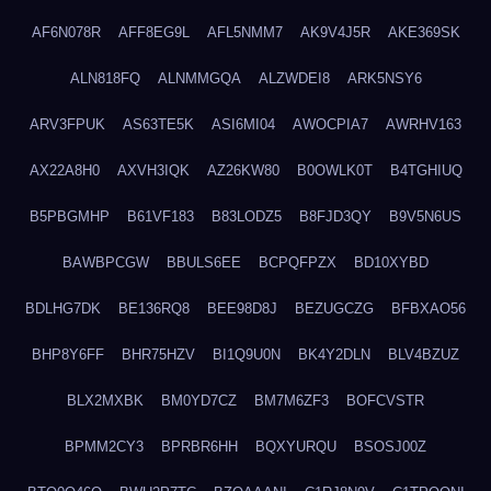
AF6N078R
AFF8EG9L
AFL5NMM7
AK9V4J5R
AKE369SK
ALN818FQ
ALNMMGQA
ALZWDEI8
ARK5NSY6
ARV3FPUK
AS63TE5K
ASI6MI04
AWOCPIA7
AWRHV163
AX22A8H0
AXVH3IQK
AZ26KW80
B0OWLK0T
B4TGHIUQ
B5PBGMHP
B61VF183
B83LODZ5
B8FJD3QY
B9V5N6US
BAWBPCGW
BBULS6EE
BCPQFPZX
BD10XYBD
BDLHG7DK
BE136RQ8
BEE98D8J
BEZUGCZG
BFBXAO56
BHP8Y6FF
BHR75HZV
BI1Q9U0N
BK4Y2DLN
BLV4BZUZ
BLX2MXBK
BM0YD7CZ
BM7M6ZF3
BOFCVSTR
BPMM2CY3
BPRBR6HH
BQXYURQU
BSOSJ00Z