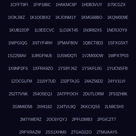
1CFFT9FI
1FIP186C
1HAKMC6P
1HDB3VUY
1I70CGZX
1IOKJ9IZ
1K1OOBX2
1KJONM1Y
1KMG68BO
1KQW0D9E
1KUB22OP
1L0EECVC
1LO2KT45
1N3R82X5
1NERJOY9
1NIPGIQG
1NTYF4RH
1PMAFB0V
1QBCT8D3
1SFXG5XT
1SZ258AV
1URGFNU5
1USMDQTI
1V2M00OW
1WPX7P03
1X9NP2FS
1XFRA9ZO
1YS8YJ6Z
1YSKFL0G
1YUCNSFB
1ZOCGLFM
2110Y7UD
232PTAJG
24AZ56D2
24YV1LVI
252T7VNK
254O5EQJ
2ATPPOCH
2DU7LORM
2F53ZH8K
2G8M6D58
2IIHI162
2J4TVL9Q
2KKCIQS5
2LN9C5H3
2M7YMERZ
2OC6YQYJ
2PFU2MB3
2PGICZT7
2RPXRAZM
2SS1XHM0
2TGAD2ZO
2TMUAAY5