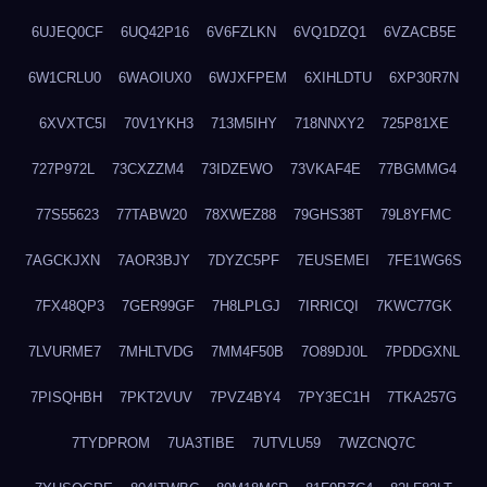
6UJEQ0CF
6UQ42P16
6V6FZLKN
6VQ1DZQ1
6VZACB5E
6W1CRLU0
6WAOIUX0
6WJXFPEM
6XIHLDTU
6XP30R7N
6XVXTC5I
70V1YKH3
713M5IHY
718NNXY2
725P81XE
727P972L
73CXZZM4
73IDZEWO
73VKAF4E
77BGMMG4
77S55623
77TABW20
78XWEZ88
79GHS38T
79L8YFMC
7AGCKJXN
7AOR3BJY
7DYZC5PF
7EUSEMEI
7FE1WG6S
7FX48QP3
7GER99GF
7H8LPLGJ
7IRRICQI
7KWC77GK
7LVURME7
7MHLTVDG
7MM4F50B
7O89DJ0L
7PDDGXNL
7PISQHBH
7PKT2VUV
7PVZ4BY4
7PY3EC1H
7TKA257G
7TYDPROM
7UA3TIBE
7UTVLU59
7WZCNQ7C