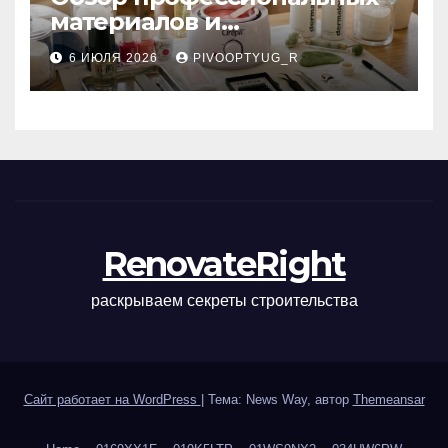
материалов и
инструментов для
6 ИЮЛЯ 2026
PIVOOPTYUG_R
маникюра, депиляции,
наращивания ресниц и
ухода
RenovateRight
раскрываем секреты строительства
Сайт работает на WordPress
|
Тема: News Way, автор
Themeansar