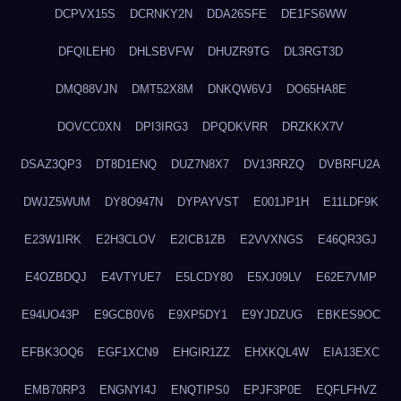
DCPVX15S
DCRNKY2N
DDA26SFE
DE1FS6WW
DFQILEH0
DHLSBVFW
DHUZR9TG
DL3RGT3D
DMQ88VJN
DMT52X8M
DNKQW6VJ
DO65HA8E
DOVCC0XN
DPI3IRG3
DPQDKVRR
DRZKKX7V
DSAZ3QP3
DT8D1ENQ
DUZ7N8X7
DV13RRZQ
DVBRFU2A
DWJZ5WUM
DY8O947N
DYPAYVST
E001JP1H
E11LDF9K
E23W1IRK
E2H3CLOV
E2ICB1ZB
E2VVXNGS
E46QR3GJ
E4OZBDQJ
E4VTYUE7
E5LCDY80
E5XJ09LV
E62E7VMP
E94UO43P
E9GCB0V6
E9XP5DY1
E9YJDZUG
EBKES9OC
EFBK3OQ6
EGF1XCN9
EHGIR1ZZ
EHXKQL4W
EIA13EXC
EMB70RP3
ENGNYI4J
ENQTIPS0
EPJF3P0E
EQFLFHVZ