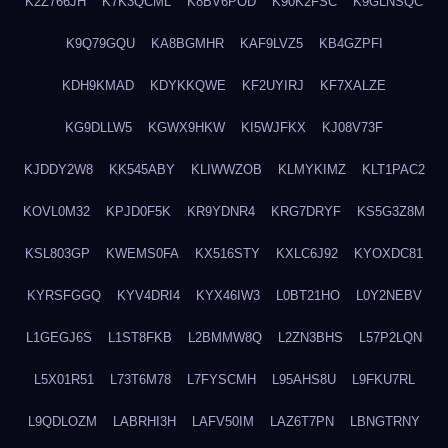
K2Z766JH
K7K3QCML
K8BV6POD
K90K2FSC
K9GLNSQC
K9Q79GQU
KA8BGMHR
KAF9LVZ5
KB4GZPFI
KDH9KMAD
KDYKKQWE
KF2UYIRJ
KF7XALZE
KG9DLLW5
KGWX9HKW
KI5WJFKX
KJ08V73F
KJDDY2W8
KK545ABY
KLIWWZOB
KLMYKIMZ
KLT1PAC2
KOVL0M32
KPJD0F5K
KR9YDNR4
KRG7DRYF
KS5G3Z8M
KSL803GP
KWEMS0FA
KX516STY
KXLC6J92
KYOXDC81
KYRSFGGQ
KYV4DRI4
KYX46IW3
L0BT21HO
L0Y2NEBV
L1GEGJ6S
L1ST8FKB
L2BMMW8Q
L2ZN3BHS
L57P2LQN
L5X01R51
L73T6M78
L7FYSCMH
L95AHS8U
L9FKU7RL
L9QDLOZM
LABRHI3H
LAFV50IM
LAZ6T7PN
LBNGTRNY