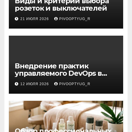
Виды и критерии выбора
розеток и выключателей
21 ИЮЛЯ 2026
PIVOOPTYUG_R
Внедрение практик
управляемого DevOps в
корпоративную ИТ-
12 ИЮЛЯ 2026
PIVOOPTYUG_R
инфраструктуру
Обзор профессиональных