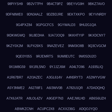
98PIYSH9
9B2V77PH
9B4CT9PZ
9BEYVG9H
9BKZ7AVO
9DFN8WE0
9DN34ALZ
9DZBDJRE
9EKTXKPO
9EYVNRDY
9G4PXZ84
9GPGCFCS
9GYWALD3
9HU2G1QA
9IDKWGWQ
9IL8EDHA
9JA7JOQ9
9KKHTYIP
9KXDCNY7
9KZY0X2M
9LPX29XS
9NAZEVEZ
9NM3IO8B
9Q3CVGCM
9QE0Y05S
9RJEMRTS
9UW8EUTC
9W0SDU2O
9X1M8G59
9X1RL5NO
9YJJZJ6M
A04LTO96
A1935LIQ
A1R67BR7
A2I3AZEC
A3GL614V
A4N5RYT3
A52WYVGW
A5Y3NWE2
A627I8F1
A6I3WV0B
A782U1QR
A7DADQHQ
A7X6JATR
A8LOL4ZV
A9GEP7N3
AAEJWLHD
AB6S6UZH
ABWKZCNH
ACUPC2X8
ACXX236G
ADQOJYQO