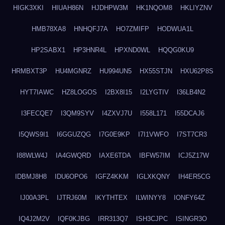
HIGK3XKI
HIUAH86N
HJDHPW3M
HK1NQOM8
HKLIYZNV
HMB78XA8
HNHQFJ7A
HO7ZMIFP
HODWUA1L
HP2SABX1
HP3HNR4L
HPXND0WL
HQQG0KU9
HRMBXT3P
HU4MGNRZ
HU994UN5
HX55STJN
HXU62P8S
HYT7IAWC
HZ8LOGOS
I2BX8I15
I2LYGTIV
I36LB4N2
I3FECQE7
I3QM9SYV
I4ZXVJ7U
I558L171
I55DCAJ6
I5QWS9I1
I6GGUZQG
I7G0E9KP
I7I1VWFO
I7ST7CR3
I88WLW4J
IA4GWQRD
IAXE6TDA
IBFW57IM
ICJ5Z17W
IDBMJ8H8
IDU6OPO6
IGFZ4KKM
IGLXKQNY
IH4ER5CG
IJ00A3PL
IJTRJ60M
IKYTHTEX
ILWINYY8
IONFY64Z
IQ4J2M2V
IQF0KJBG
IRR313Q7
ISH3CJPC
ISINGR3O