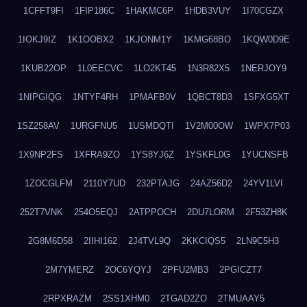
1CFFT9FI
1FIP186C
1HAKMC6P
1HDB3VUY
1I70CGZX
1IOKJ9IZ
1K1OOBX2
1KJONM1Y
1KMG68BO
1KQW0D9E
1KUB22OP
1L0EECVC
1LO2KT45
1N3R82X5
1NERJOY9
1NIPGIQG
1NTYF4RH
1PMAFB0V
1QBCT8D3
1SFXG5XT
1SZ258AV
1URGFNU5
1USMDQTI
1V2M00OW
1WPX7P03
1X9NP2FS
1XFRA9ZO
1YS8YJ6Z
1YSKFL0G
1YUCNSFB
1ZOCGLFM
2110Y7UD
232PTAJG
24AZ56D2
24YV1LVI
252T7VNK
254O5EQJ
2ATPPOCH
2DU7LORM
2F53ZH8K
2G8M6D58
2IIHI162
2J4TVL9Q
2KKCIQS5
2LN9C5H3
2M7YMERZ
2OC6YQYJ
2PFU2MB3
2PGICZT7
2RPXRAZM
2SS1XHM0
2TGAD2ZO
2TMUAAY5