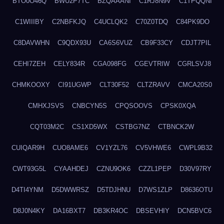
BTO0O46Q
BWU2P7TC
BZQAAANI
C1RJ8N9V
C1TPQQNI
C1WIIIBY
C2NBFKJQ
C4UCLQK2
C70Z0TDQ
C84PK9DO
C8DAVWHN
C9QDX93U
CA6S6VUZ
CB9F33CY
CDJT7PIL
CEHI7ZEH
CELY834R
CGA098FG
CGEVTRIW
CGRLSVJ8
CHMKOOXY
CI91UGWP
CLT30F52
CLTZRAVV
CMCA20S0
CMHXJSVS
CNBCYN5S
CPQSOOVS
CPSK0XQA
CQT03M2C
CS1XD5WX
CSTBG7NZ
CTBNCK2W
CUIQAR9H
CUO8AME6
CV1YZL76
CV5VHWE6
CWPL9B32
CWT93G5L
CYAAHDEJ
CZNU9OK6
CZZL1PEP
D30V97RY
D4TI4YNM
D5DWWRSZ
D5TDJHNU
D7WS1ZLP
D8636OTU
D8J0N4KY
DA16BXT7
DB3KR4OC
DBSEVHIY
DCN5BVC6