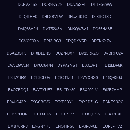
DCPVX15S
DCRNKY2N
DDA26SFE
DE1FS6WW
DFQILEH0
DHLSBVFW
DHUZR9TG
DL3RGT3D
DMQ88VJN
DMT52X8M
DNKQW6VJ
DO65HA8E
DOVCC0XN
DPI3IRG3
DPQDKVRR
DRZKKX7V
DSAZ3QP3
DT8D1ENQ
DUZ7N8X7
DV13RRZQ
DVBRFU2A
DWJZ5WUM
DY8O947N
DYPAYVST
E001JP1H
E11LDF9K
E23W1IRK
E2H3CLOV
E2ICB1ZB
E2VVXNGS
E46QR3GJ
E4OZBDQJ
E4VTYUE7
E5LCDY80
E5XJ09LV
E62E7VMP
E94UO43P
E9GCB0V6
E9XP5DY1
E9YJDZUG
EBKES9OC
EFBK3OQ6
EGF1XCN9
EHGIR1ZZ
EHXKQL4W
EIA13EXC
EMB70RP3
ENGNYI4J
ENQTIPS0
EPJF3P0E
EQFLFHVZ