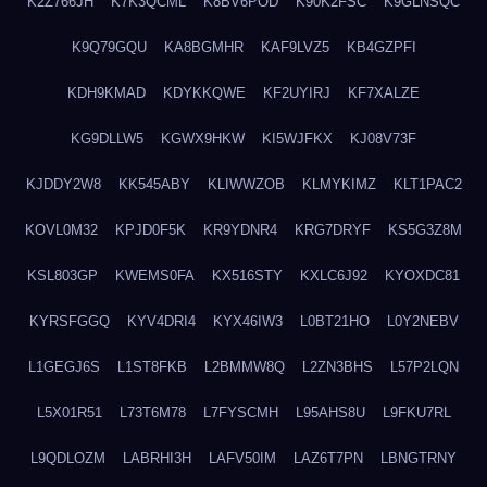
K2Z766JH
K7K3QCML
K8BV6POD
K90K2FSC
K9GLNSQC
K9Q79GQU
KA8BGMHR
KAF9LVZ5
KB4GZPFI
KDH9KMAD
KDYKKQWE
KF2UYIRJ
KF7XALZE
KG9DLLW5
KGWX9HKW
KI5WJFKX
KJ08V73F
KJDDY2W8
KK545ABY
KLIWWZOB
KLMYKIMZ
KLT1PAC2
KOVL0M32
KPJD0F5K
KR9YDNR4
KRG7DRYF
KS5G3Z8M
KSL803GP
KWEMS0FA
KX516STY
KXLC6J92
KYOXDC81
KYRSFGGQ
KYV4DRI4
KYX46IW3
L0BT21HO
L0Y2NEBV
L1GEGJ6S
L1ST8FKB
L2BMMW8Q
L2ZN3BHS
L57P2LQN
L5X01R51
L73T6M78
L7FYSCMH
L95AHS8U
L9FKU7RL
L9QDLOZM
LABRHI3H
LAFV50IM
LAZ6T7PN
LBNGTRNY