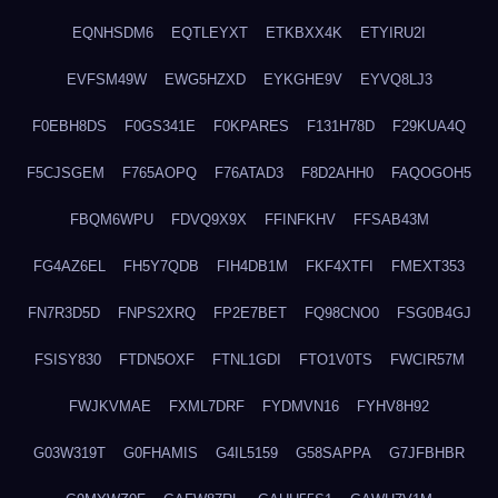
EQNHSDM6
EQTLEYXT
ETKBXX4K
ETYIRU2I
EVFSM49W
EWG5HZXD
EYKGHE9V
EYVQ8LJ3
F0EBH8DS
F0GS341E
F0KPARES
F131H78D
F29KUA4Q
F5CJSGEM
F765AOPQ
F76ATAD3
F8D2AHH0
FAQOGOH5
FBQM6WPU
FDVQ9X9X
FFINFKHV
FFSAB43M
FG4AZ6EL
FH5Y7QDB
FIH4DB1M
FKF4XTFI
FMEXT353
FN7R3D5D
FNPS2XRQ
FP2E7BET
FQ98CNO0
FSG0B4GJ
FSISY830
FTDN5OXF
FTNL1GDI
FTO1V0TS
FWCIR57M
FWJKVMAE
FXML7DRF
FYDMVN16
FYHV8H92
G03W319T
G0FHAMIS
G4IL5159
G58SAPPA
G7JFBHBR