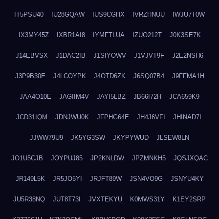
IT5PSU40
IU28GQAW
IUS9CGHX
IVRZHNUU
IWJU7T0W
IX3MY45Z
IXBR1AI8
IYMFTLUA
IZUO212T
J0K3SE7K
J14EBVSX
J1DAC2IB
J1SIYOWV
J1VJVT9F
J2E2NSH6
J3P9B30E
J4LCOYPK
J4OTD6ZK
J6SQ07B4
J9FFMA1H
JAA4O10E
JAGIIM4V
JAYI5LBZ
JB66I72H
JCA659K9
JCD31IQM
JDNJWU0K
JFPHG64E
JH4J6VFI
JHINAD7L
JJWW79U9
JK5YG3SW
JKYPYWUD
JLSEW8LN
JO1U5CJB
JOYPUJ85
JP2KNLDW
JPZMNKH5
JQSJXQAC
JR149L5K
JR5JO5YI
JRJFT89W
JSN4VO9G
JSNYU4KY
JU5R38NQ
JUT8T73I
JVXTEKYU
K0MWS31Y
K1EY2SRP