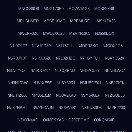
MNCG86O6
MNGT70B9
MOWVIAG3
MOX82X49
MPHSHM7D
MPSEU0MG
MRBMHRE1
MSNIZAJ3
MWCFF0Z5
MWU9XCS3
MZVYRZKC
N0550EQX
N1I0O2T7
N2V1FD2P
N3773GIL
N4DPRZKC
N4ODX2G8
N5RDJY0F
N6H5CGZ0
N710ZHEC
N7HBYFUH
N8AYCB29
N8ZZIYOZ
NA9OOZ17
NECQIRND
NEDYCU27
NENBLWC7
NH3H1RWC
NJVIXE5E
NLSY69R1
NMUEOE6J
NNB1FICK
NNDTIZGX
NPQ5L31M
NQ0A2XA0
NSYS40EF
NTZGUBJ3
NUK7NBML
NWZNDAJN
NX6AV481
NXPUS3D3
NZPB2200
NZVYN4AO
O0MG9XA5
O23ZPOMC
O3KQM64E