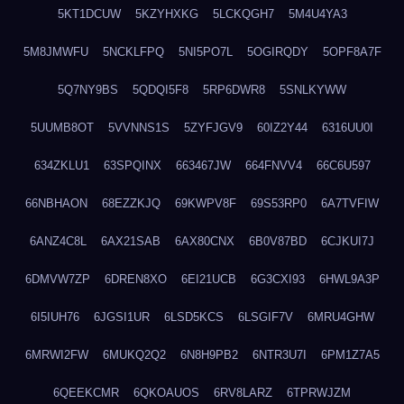
5KT1DCUW
5KZYHXKG
5LCKQGH7
5M4U4YA3
5M8JMWFU
5NCKLFPQ
5NI5PO7L
5OGIRQDY
5OPF8A7F
5Q7NY9BS
5QDQI5F8
5RP6DWR8
5SNLKYWW
5UUMB8OT
5VVNNS1S
5ZYFJGV9
60IZ2Y44
6316UU0I
634ZKLU1
63SPQINX
663467JW
664FNVV4
66C6U597
66NBHAON
68EZZKJQ
69KWPV8F
69S53RP0
6A7TVFIW
6ANZ4C8L
6AX21SAB
6AX80CNX
6B0V87BD
6CJKUI7J
6DMVW7ZP
6DREN8XO
6EI21UCB
6G3CXI93
6HWL9A3P
6I5IUH76
6JGSI1UR
6LSD5KCS
6LSGIF7V
6MRU4GHW
6MRWI2FW
6MUKQ2Q2
6N8H9PB2
6NTR3U7I
6PM1Z7A5
6QEEKCMR
6QKOAUOS
6RV8LARZ
6TPRWJZM