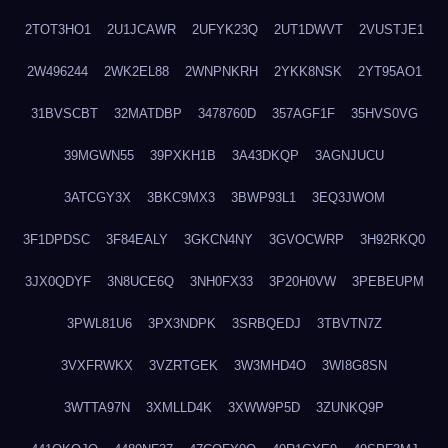
2TOT3HO1
2U1JCAWR
2UFYK23Q
2UT1DWVT
2VUSTJE1
2W496244
2WK2EL88
2WNPNKRH
2YKK8NSK
2YT95AO1
31BVSCBT
32MATDBP
3478760D
357AGF1F
35HVS0VG
39MGWN55
39PXKH1B
3A43DKQP
3AGNJUCU
3ATCGY3X
3BKC9MX3
3BWP93L1
3EQ3JWOM
3F1DPDSC
3F84EALY
3GKCN4NY
3GVOCWRP
3H92RKQ0
3JX0QDYF
3N8UCE6Q
3NH0FX33
3P20H0VW
3PEBEUPM
3PWL81U6
3PX3NDPK
3SRBQEDJ
3TBVTN7Z
3VXFRWKX
3VZRTGEK
3W3MHD4O
3WI8G8SN
3WTTA97N
3XMLLD4K
3XWW9P5D
3ZUNKQ9P