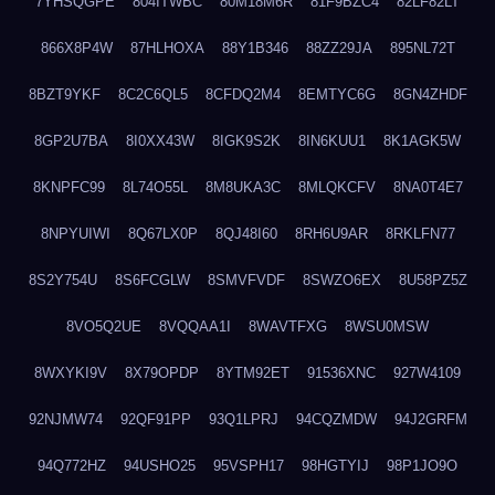
7YHSQGPE
804ITWBC
80M18M6R
81F9BZC4
82LF82LT
866X8P4W
87HLHOXA
88Y1B346
88ZZ29JA
895NL72T
8BZT9YKF
8C2C6QL5
8CFDQ2M4
8EMTYC6G
8GN4ZHDF
8GP2U7BA
8I0XX43W
8IGK9S2K
8IN6KUU1
8K1AGK5W
8KNPFC99
8L74O55L
8M8UKA3C
8MLQKCFV
8NA0T4E7
8NPYUIWI
8Q67LX0P
8QJ48I60
8RH6U9AR
8RKLFN77
8S2Y754U
8S6FCGLW
8SMVFVDF
8SWZO6EX
8U58PZ5Z
8VO5Q2UE
8VQQAA1I
8WAVTFXG
8WSU0MSW
8WXYKI9V
8X79OPDP
8YTM92ET
91536XNC
927W4109
92NJMW74
92QF91PP
93Q1LPRJ
94CQZMDW
94J2GRFM
94Q772HZ
94USHO25
95VSPH17
98HGTYIJ
98P1JO9O