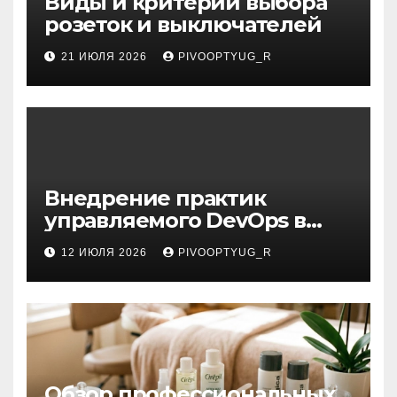
Виды и критерии выбора
розеток и выключателей
21 ИЮЛЯ 2026
PIVOOPTYUG_R
Внедрение практик
управляемого DevOps в
корпоративную ИТ-
12 ИЮЛЯ 2026
PIVOOPTYUG_R
инфраструктуру
Обзор профессиональных