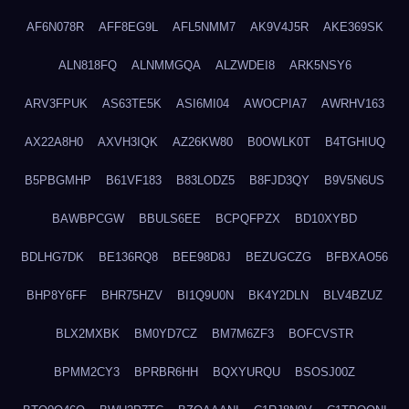
AF6N078R
AFF8EG9L
AFL5NMM7
AK9V4J5R
AKE369SK
ALN818FQ
ALNMMGQA
ALZWDEI8
ARK5NSY6
ARV3FPUK
AS63TE5K
ASI6MI04
AWOCPIA7
AWRHV163
AX22A8H0
AXVH3IQK
AZ26KW80
B0OWLK0T
B4TGHIUQ
B5PBGMHP
B61VF183
B83LODZ5
B8FJD3QY
B9V5N6US
BAWBPCGW
BBULS6EE
BCPQFPZX
BD10XYBD
BDLHG7DK
BE136RQ8
BEE98D8J
BEZUGCZG
BFBXAO56
BHP8Y6FF
BHR75HZV
BI1Q9U0N
BK4Y2DLN
BLV4BZUZ
BLX2MXBK
BM0YD7CZ
BM7M6ZF3
BOFCVSTR
BPMM2CY3
BPRBR6HH
BQXYURQU
BSOSJ00Z