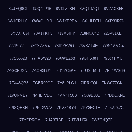
6UJEQ0CF
6UQ42P16
6V6FZLKN
6VQ1DZQ1
6VZACB5E
6W1CRLU0
6WAOIUX0
6WJXFPEM
6XIHLDTU
6XP30R7N
6XVXTC5I
70V1YKH3
713M5IHY
718NNXY2
725P81XE
727P972L
73CXZZM4
73IDZEWO
73VKAF4E
77BGMMG4
77S55623
77TABW20
78XWEZ88
79GHS38T
79L8YFMC
7AGCKJXN
7AOR3BJY
7DYZC5PF
7EUSEMEI
7FE1WG6S
7FX48QP3
7GER99GF
7H8LPLGJ
7IRRICQI
7KWC77GK
7LVURME7
7MHLTVDG
7MM4F50B
7O89DJ0L
7PDDGXNL
7PISQHBH
7PKT2VUV
7PVZ4BY4
7PY3EC1H
7TKA257G
7TYDPROM
7UA3TIBE
7UTVLU59
7WZCNQ7C