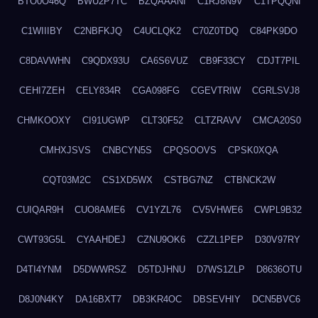
BTO0O46Q
BWU2P7TC
BZQAAANI
C1RJ8N9V
C1TPQQNI
C1WIIIBY
C2NBFKJQ
C4UCLQK2
C70Z0TDQ
C84PK9DO
C8DAVWHN
C9QDX93U
CA6S6VUZ
CB9F33CY
CDJT7PIL
CEHI7ZEH
CELY834R
CGA098FG
CGEVTRIW
CGRLSVJ8
CHMKOOXY
CI91UGWP
CLT30F52
CLTZRAVV
CMCA20S0
CMHXJSVS
CNBCYN5S
CPQSOOVS
CPSK0XQA
CQT03M2C
CS1XD5WX
CSTBG7NZ
CTBNCK2W
CUIQAR9H
CUO8AME6
CV1YZL76
CV5VHWE6
CWPL9B32
CWT93G5L
CYAAHDEJ
CZNU9OK6
CZZL1PEP
D30V97RY
D4TI4YNM
D5DWWRSZ
D5TDJHNU
D7WS1ZLP
D8636OTU
D8J0N4KY
DA16BXT7
DB3KR4OC
DBSEVHIY
DCN5BVC6