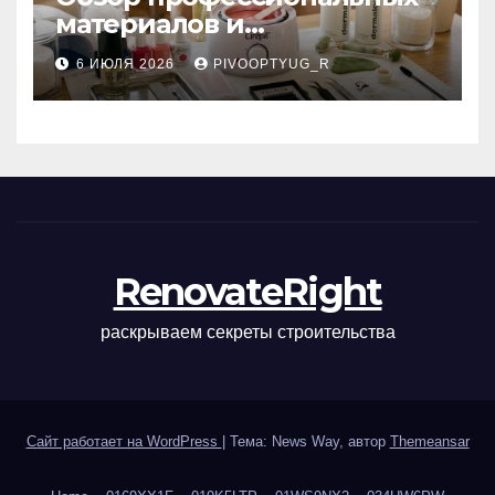
материалов и
инструментов для
6 ИЮЛЯ 2026
PIVOOPTYUG_R
маникюра, депиляции,
наращивания ресниц и
ухода
RenovateRight
раскрываем секреты строительства
Сайт работает на WordPress
|
Тема: News Way, автор
Themeansar