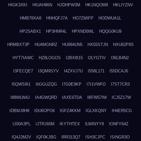
HIGK3XKI
HIUAH86N
HJDHPW3M
HK1NQOM8
HKLIYZNV
HMB78XA8
HNHQFJ7A
HO7ZMIFP
HODWUA1L
HP2SABX1
HP3HNR4L
HPXND0WL
HQQG0KU9
HRMBXT3P
HU4MGNRZ
HU994UN5
HX55STJN
HXU62P8S
HYT7IAWC
HZ8LOGOS
I2BX8I15
I2LYGTIV
I36LB4N2
I3FECQE7
I3QM9SYV
I4ZXVJ7U
I558L171
I55DCAJ6
I5QWS9I1
I6GGUZQG
I7G0E9KP
I7I1VWFO
I7ST7CR3
I88WLW4J
IA4GWQRD
IAXE6TDA
IBFW57IM
ICJ5Z17W
IDBMJ8H8
IDU6OPO6
IGFZ4KKM
IGLXKQNY
IH4ER5CG
IJ00A3PL
IJTRJ60M
IKYTHTEX
ILWINYY8
IONFY64Z
IQ4J2M2V
IQF0KJBG
IRR313Q7
ISH3CJPC
ISINGR3O