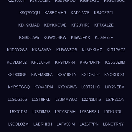
K2Z766JH
K7K3QCML
K8BV6POD
K90K2FSC
K9GLNSQC
K9Q79GQU
KA8BGMHR
KAF9LVZ5
KB4GZPFI
KDH9KMAD
KDYKKQWE
KF2UYIRJ
KF7XALZE
KG9DLLW5
KGWX9HKW
KI5WJFKX
KJ08V73F
KJDDY2W8
KK545ABY
KLIWWZOB
KLMYKIMZ
KLT1PAC2
KOVL0M32
KPJD0F5K
KR9YDNR4
KRG7DRYF
KS5G3Z8M
KSL803GP
KWEMS0FA
KX516STY
KXLC6J92
KYOXDC81
KYRSFGGQ
KYV4DRI4
KYX46IW3
L0BT21HO
L0Y2NEBV
L1GEGJ6S
L1ST8FKB
L2BMMW8Q
L2ZN3BHS
L57P2LQN
L5X01R51
L73T6M78
L7FYSCMH
L95AHS8U
L9FKU7RL
L9QDLOZM
LABRHI3H
LAFV50IM
LAZ6T7PN
LBNGTRNY