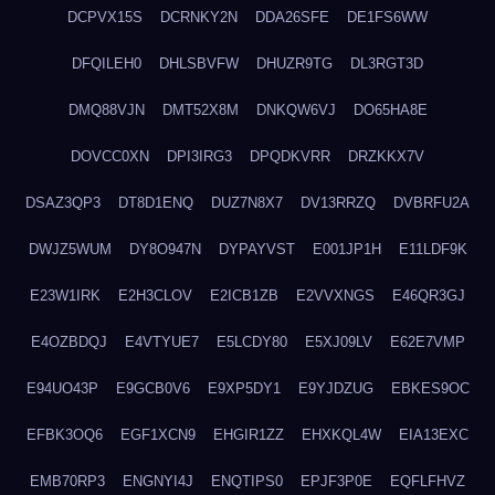
DCPVX15S
DCRNKY2N
DDA26SFE
DE1FS6WW
DFQILEH0
DHLSBVFW
DHUZR9TG
DL3RGT3D
DMQ88VJN
DMT52X8M
DNKQW6VJ
DO65HA8E
DOVCC0XN
DPI3IRG3
DPQDKVRR
DRZKKX7V
DSAZ3QP3
DT8D1ENQ
DUZ7N8X7
DV13RRZQ
DVBRFU2A
DWJZ5WUM
DY8O947N
DYPAYVST
E001JP1H
E11LDF9K
E23W1IRK
E2H3CLOV
E2ICB1ZB
E2VVXNGS
E46QR3GJ
E4OZBDQJ
E4VTYUE7
E5LCDY80
E5XJ09LV
E62E7VMP
E94UO43P
E9GCB0V6
E9XP5DY1
E9YJDZUG
EBKES9OC
EFBK3OQ6
EGF1XCN9
EHGIR1ZZ
EHXKQL4W
EIA13EXC
EMB70RP3
ENGNYI4J
ENQTIPS0
EPJF3P0E
EQFLFHVZ