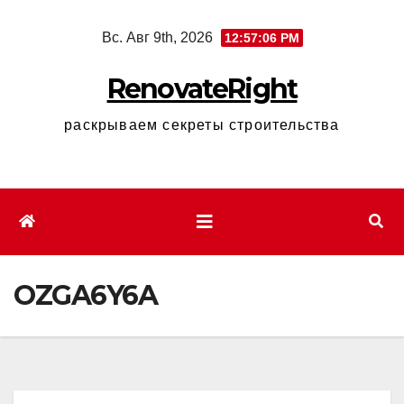
Перейти
Вс. Авг 9th, 2026
12:57:07 PM
к
содержимому
RenovateRight
раскрываем секреты строительства
OZGA6Y6A