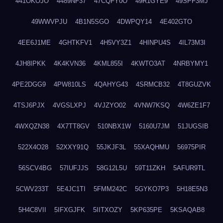
441OKOJO
4489NF37
47CQFY0O
49R1GYE9
49SPF3MJ
49WWVPJU
4B1N5SGO
4DWPQY14
4E402GTO
4EE6J1ME
4GHTKFV1
4H5VY3Z1
4HINPU4S
4IL73M3I
4JH8IPKK
4K4KVN36
4KML855I
4KWTO3AT
4NRBYMY1
4PE2DGG9
4PW810LS
4QAHYG43
4SRMCB32
4T8GUZVK
4TSJ6PJX
4VGSLXPJ
4VJZYO02
4VNW7KSQ
4W6ZE1F7
4WXQZN38
4X7TT8GV
510NBX1W
5160U7JM
51JUGSIB
522X4O28
52XXY91Q
55JKJF3L
55XAQHMU
56975PIR
56SCV4BG
57IUFJJS
58G12L5U
59T11ZKH
5AFUR9TL
5CWV233T
5E4JC1TI
5FMM242C
5GYKO7P3
5H18E5N3
5H4C8VII
5IFXGJFK
5IITXOZY
5KP635PE
5KSAQAB8