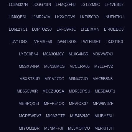
LC6M327N
LCGG71IN
LFMQZFHJ
LG12ZM8C
LH4VBB92
LIM0QE6L
LJMR24JV
LK2XGOV9
LKF65C0O
LNUFNTKU
LQ6L2YC1
LQPTUZSJ
LRFQ9RJC
LT1BIXMN
LT4OEEO3
LUV1L04X
LVEMSF56
LW44TSOS
LWTH46HT
LXJ311K0
LYEC0BN4
M0A3OM6Y
M10G4N65
M3KVW74J
M5SXV4NA
M6N38MCS
M7CERA05
M7LLF4VZ
M8XST3UR
M91VJ7DC
M9N47GIO
MAC5B8N3
MB65CW0R
MDCZUQSA
MDRJDPSU
ME5DAUT1
MEHPQXEI
MFFP54OX
MFVIOX37
MFW6V3ZF
MGREWRV7
MI9AZGTP
MIE4B2MC
MIJBYZ6U
MIYOM1BR
MJNMFFJI
ML5MQHVQ
MLRKITJH