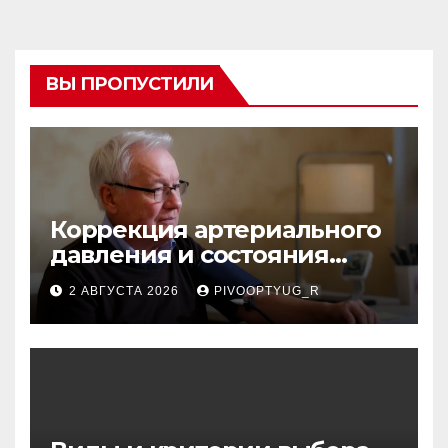
ВЫ ПРОПУСТИЛИ
Коррекция артериального
давления и состояния
сосудов в профилактике
2 АВГУСТА 2026
PIVOOPTYUG_R
инсульта