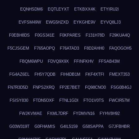
EQNHSDM6
EQTLEYXT
ETKBXX4K
ETYIRU2I
EVFSM49W
EWG5HZXD
EYKGHE9V
EYVQ8LJ3
F0EBH8DS
F0GS341E
F0KPARES
F131H78D
F29KUA4Q
F5CJSGEM
F765AOPQ
F76ATAD3
F8D2AHH0
FAQOGOH5
FBQM6WPU
FDVQ9X9X
FFINFKHV
FFSAB43M
FG4AZ6EL
FH5Y7QDB
FIH4DB1M
FKF4XTFI
FMEXT353
FN7R3D5D
FNPS2XRQ
FP2E7BET
FQ98CNO0
FSG0B4GJ
FSISY830
FTDN5OXF
FTNL1GDI
FTO1V0TS
FWCIR57M
FWJKVMAE
FXML7DRF
FYDMVN16
FYHV8H92
G03W319T
G0FHAMIS
G4IL5159
G58SAPPA
G7JFBHBR