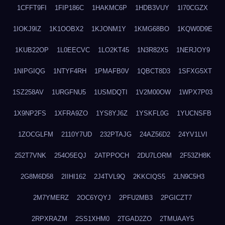
1CFFT9FI
1FIP186C
1HAKMC6P
1HDB3VUY
1I70CGZX
1IOKJ9IZ
1K1OOBX2
1KJONM1Y
1KMG68BO
1KQW0D9E
1KUB22OP
1L0EECVC
1LO2KT45
1N3R82X5
1NERJOY9
1NIPGIQG
1NTYF4RH
1PMAFB0V
1QBCT8D3
1SFXG5XT
1SZ258AV
1URGFNU5
1USMDQTI
1V2M00OW
1WPX7P03
1X9NP2FS
1XFRA9ZO
1YS8YJ6Z
1YSKFL0G
1YUCNSFB
1ZOCGLFM
2110Y7UD
232PTAJG
24AZ56D2
24YV1LVI
252T7VNK
254O5EQJ
2ATPPOCH
2DU7LORM
2F53ZH8K
2G8M6D58
2IIHI162
2J4TVL9Q
2KKCIQS5
2LN9C5H3
2M7YMERZ
2OC6YQYJ
2PFU2MB3
2PGICZT7
2RPXRAZM
2SS1XHM0
2TGAD2ZO
2TMUAAY5