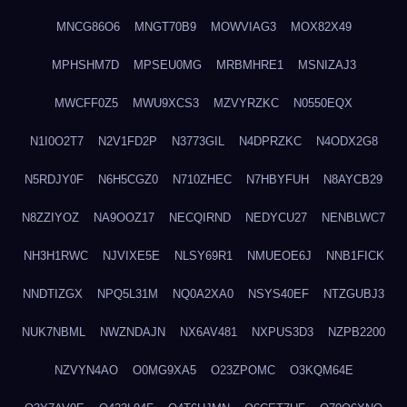
MNCG86O6
MNGT70B9
MOWVIAG3
MOX82X49
MPHSHM7D
MPSEU0MG
MRBMHRE1
MSNIZAJ3
MWCFF0Z5
MWU9XCS3
MZVYRZKC
N0550EQX
N1I0O2T7
N2V1FD2P
N3773GIL
N4DPRZKC
N4ODX2G8
N5RDJY0F
N6H5CGZ0
N710ZHEC
N7HBYFUH
N8AYCB29
N8ZZIYOZ
NA9OOZ17
NECQIRND
NEDYCU27
NENBLWC7
NH3H1RWC
NJVIXE5E
NLSY69R1
NMUEOE6J
NNB1FICK
NNDTIZGX
NPQ5L31M
NQ0A2XA0
NSYS40EF
NTZGUBJ3
NUK7NBML
NWZNDAJN
NX6AV481
NXPUS3D3
NZPB2200
NZVYN4AO
O0MG9XA5
O23ZPOMC
O3KQM64E