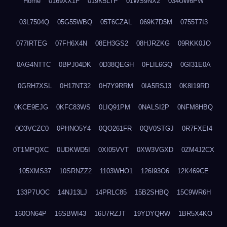
Home
0169XX1F
019K5LTP
01WS9NX2
034UW6PW
03L7504Q
05G55WBQ
05T6CZAL
069K7D5M
0755T7I3
077IRTEG
07FH6X4N
08EH3GS2
08HJRZKG
09RKK0JO
0AG4NTTC
0BPJ04DK
0D38QEGH
0FLIL6GQ
0GI31E0A
0GRH7XSL
0H17NT32
0H7Y9RRM
0IA5RSJ3
0K8I19RD
0KCE9EJG
0KFC83WS
0LIQ91PM
0NALSI2P
0NFM8HBQ
0O3VCZC0
0PHNO5Y4
0QO261FR
0QV0STGJ
0R7FXEI4
0T1MPQXC
0UDKWD5I
0XI05VVT
0XW3VGXD
0ZM4J2CX
105XMS37
10SRNZZ2
1103WHO1
126I93O6
12K469CE
133P7UOC
14NJ13LJ
14PRLC85
15B2SHBQ
15C9WR6H
160ON64P
16SBWI43
16U7RZJT
19YDYQRW
1BR5X4KO