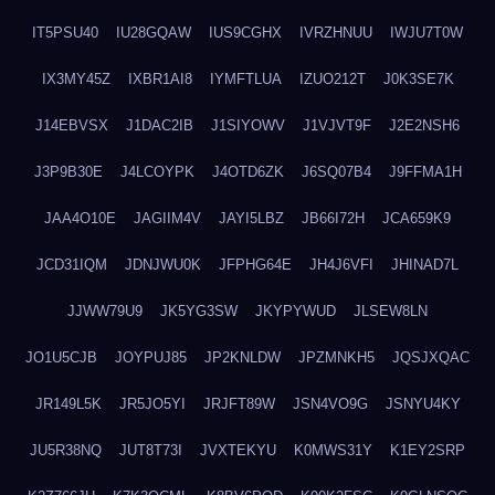
IT5PSU40
IU28GQAW
IUS9CGHX
IVRZHNUU
IWJU7T0W
IX3MY45Z
IXBR1AI8
IYMFTLUA
IZUO212T
J0K3SE7K
J14EBVSX
J1DAC2IB
J1SIYOWV
J1VJVT9F
J2E2NSH6
J3P9B30E
J4LCOYPK
J4OTD6ZK
J6SQ07B4
J9FFMA1H
JAA4O10E
JAGIIM4V
JAYI5LBZ
JB66I72H
JCA659K9
JCD31IQM
JDNJWU0K
JFPHG64E
JH4J6VFI
JHINAD7L
JJWW79U9
JK5YG3SW
JKYPYWUD
JLSEW8LN
JO1U5CJB
JOYPUJ85
JP2KNLDW
JPZMNKH5
JQSJXQAC
JR149L5K
JR5JO5YI
JRJFT89W
JSN4VO9G
JSNYU4KY
JU5R38NQ
JUT8T73I
JVXTEKYU
K0MWS31Y
K1EY2SRP