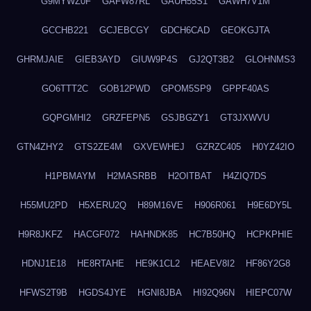
G9MYWZ0F
GAFW87RL
GAUH55S1
GAWH7V1M
GCCHB221
GCJEBCGY
GDCH6CAD
GEOKGJTA
GHRMJAIE
GIEB3AYD
GIUW9P4S
GJ2QT3B2
GLOHNMS3
GO6TTT2C
GOB12PWD
GPOM5SP9
GPPF40AS
GQPGMHI2
GRZFEPN5
GSJBGZY1
GT3JXWVU
GTN4ZHY2
GTS2ZE4M
GXVEWHEJ
GZRZC405
H0YZ42IO
H1PBMAYM
H2MASRBB
H2OITBAT
H4ZIQ7DS
H55MU2PD
H5XERU2Q
H89M16VE
H906R061
H9E6DY5L
H9R8JKFZ
HACGF072
HAHNDK85
HC7B50HQ
HCPKPHIE
HDNJ1E18
HE8RTAHE
HE9K1CL2
HEAEV8I2
HF86Y2G8
HFWS2T9B
HGDS4JYE
HGNI8JBA
HI92Q96N
HIEPC07W