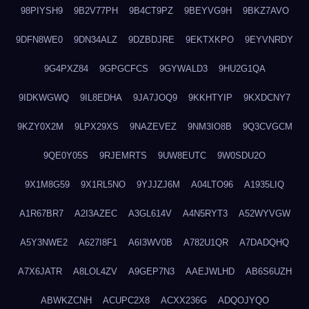
98PIYSH9
9B2V77PH
9B4CT9PZ
9BEYVG9H
9BKZ7AVO
9DFN8WE0
9DN34ALZ
9DZBDJRE
9EKTXKPO
9EYVNRDY
9G4PXZ84
9GPGCFCS
9GYWALD3
9HU2G1QA
9IDKWGWQ
9IL8EDHA
9JA7JOQ9
9KKHTYIP
9KXDCNY7
9KZY0X2M
9LPX29XS
9NAZEVEZ
9NM3IO8B
9Q3CVGCM
9QE0Y05S
9RJEMRTS
9UW8EUTC
9W0SDU2O
9X1M8G59
9X1RL5NO
9YJJZJ6M
A04LTO96
A1935LIQ
A1R67BR7
A2I3AZEC
A3GL614V
A4N5RYT3
A52WYVGW
A5Y3NWE2
A627I8F1
A6I3WV0B
A782U1QR
A7DADQHQ
A7X6JATR
A8LOL4ZV
A9GEP7N3
AAEJWLHD
AB6S6UZH
ABWKZCNH
ACUPC2X8
ACXX236G
ADQOJYQO