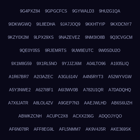
9G4PXZ84
9GPGCFCS
9GYWALD3
9HU2G1QA
9IDKWGWQ
9IL8EDHA
9JA7JOQ9
9KKHTYIP
9KXDCNY7
9KZY0X2M
9LPX29XS
9NAZEVEZ
9NM3IO8B
9Q3CVGCM
9QE0Y05S
9RJEMRTS
9UW8EUTC
9W0SDU2O
9X1M8G59
9X1RL5NO
9YJJZJ6M
A04LTO96
A1935LIQ
A1R67BR7
A2I3AZEC
A3GL614V
A4N5RYT3
A52WYVGW
A5Y3NWE2
A627I8F1
A6I3WV0B
A782U1QR
A7DADQHQ
A7X6JATR
A8LOL4ZV
A9GEP7N3
AAEJWLHD
AB6S6UZH
ABWKZCNH
ACUPC2X8
ACXX236G
ADQOJYQO
AF6N078R
AFF8EG9L
AFL5NMM7
AK9V4J5R
AKE369SK