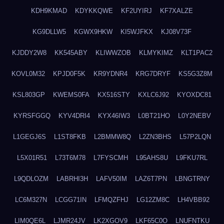
KDH9KMAD
KDYKKQWE
KF2UYIRJ
KF7XALZE
KG9DLLW5
KGWX9HKW
KI5WJFKX
KJ08V73F
KJDDY2W8
KK545ABY
KLIWWZOB
KLMYKIMZ
KLT1PAC2
KOVL0M32
KPJD0F5K
KR9YDNR4
KRG7DRYF
KS5G3Z8M
KSL803GP
KWEMS0FA
KX516STY
KXLC6J92
KYOXDC81
KYRSFGGQ
KYV4DRI4
KYX46IW3
L0BT21HO
L0Y2NEBV
L1GEGJ6S
L1ST8FKB
L2BMMW8Q
L2ZN3BHS
L57P2LQN
L5X01R51
L73T6M78
L7FYSCMH
L95AHS8U
L9FKU7RL
L9QDLOZM
LABRHI3H
LAFV50IM
LAZ6T7PN
LBNGTRNY
LC6M327N
LCGG71IN
LFMQZFHJ
LG12ZM8C
LH4VBB92
LIM0QE6L
LJMR24JV
LK2XGOV9
LKF65C0O
LNUFNTKU