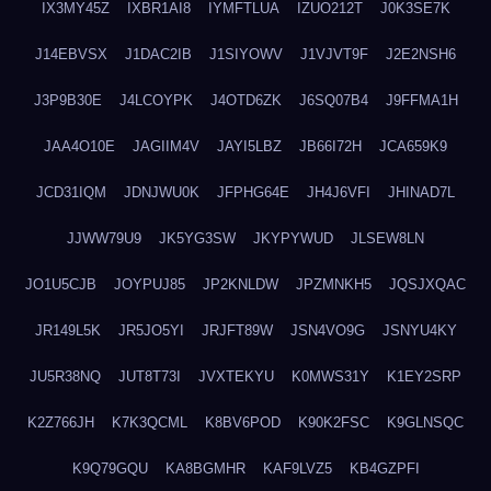
IX3MY45Z
IXBR1AI8
IYMFTLUA
IZUO212T
J0K3SE7K
J14EBVSX
J1DAC2IB
J1SIYOWV
J1VJVT9F
J2E2NSH6
J3P9B30E
J4LCOYPK
J4OTD6ZK
J6SQ07B4
J9FFMA1H
JAA4O10E
JAGIIM4V
JAYI5LBZ
JB66I72H
JCA659K9
JCD31IQM
JDNJWU0K
JFPHG64E
JH4J6VFI
JHINAD7L
JJWW79U9
JK5YG3SW
JKYPYWUD
JLSEW8LN
JO1U5CJB
JOYPUJ85
JP2KNLDW
JPZMNKH5
JQSJXQAC
JR149L5K
JR5JO5YI
JRJFT89W
JSN4VO9G
JSNYU4KY
JU5R38NQ
JUT8T73I
JVXTEKYU
K0MWS31Y
K1EY2SRP
K2Z766JH
K7K3QCML
K8BV6POD
K90K2FSC
K9GLNSQC
K9Q79GQU
KA8BGMHR
KAF9LVZ5
KB4GZPFI