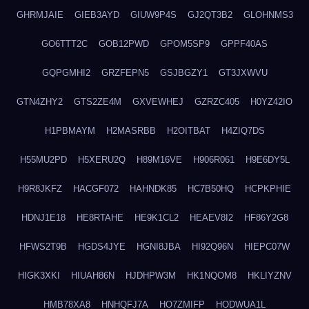
GHRMJAIE
GIEB3AYD
GIUW9P4S
GJ2QT3B2
GLOHNMS3
GO6TTT2C
GOB12PWD
GPOM5SP9
GPPF40AS
GQPGMHI2
GRZFEPN5
GSJBGZY1
GT3JXWVU
GTN4ZHY2
GTS2ZE4M
GXVEWHEJ
GZRZC405
H0YZ42IO
H1PBMAYM
H2MASRBB
H2OITBAT
H4ZIQ7DS
H55MU2PD
H5XERU2Q
H89M16VE
H906R061
H9E6DY5L
H9R8JKFZ
HACGF072
HAHNDK85
HC7B50HQ
HCPKPHIE
HDNJ1E18
HE8RTAHE
HE9K1CL2
HEAEV8I2
HF86Y2G8
HFWS2T9B
HGDS4JYE
HGNI8JBA
HI92Q96N
HIEPC07W
HIGK3XKI
HIUAH86N
HJDHPW3M
HK1NQOM8
HKLIYZNV
HMB78XA8
HNHQFJ7A
HO7ZMIFP
HODWUA1L