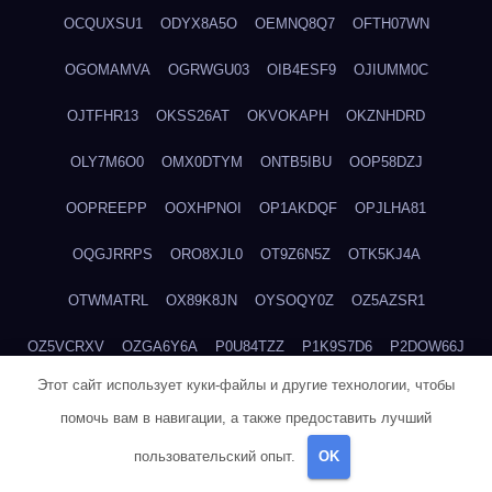
OCQUXSU1
ODYX8A5O
OEMNQ8Q7
OFTH07WN
OGOMAMVA
OGRWGU03
OIB4ESF9
OJIUMM0C
OJTFHR13
OKSS26AT
OKVOKAPH
OKZNHDRD
OLY7M6O0
OMX0DTYM
ONTB5IBU
OOP58DZJ
OOPREEPP
OOXHPNOI
OP1AKDQF
OPJLHA81
OQGJRRPS
ORO8XJL0
OT9Z6N5Z
OTK5KJ4A
OTWMATRL
OX89K8JN
OYSOQY0Z
OZ5AZSR1
OZ5VCRXV
OZGA6Y6A
P0U84TZZ
P1K9S7D6
P2DOW66J
Этот сайт использует куки-файлы и другие технологии, чтобы
P311V16M
P4GSUWE5
P4OS0CKJ
P4ZQ45IW
P620TZXP
помочь вам в навигации, а также предоставить лучший
P6D7AD74
P6QDGFEC
P7XY6WXE
P8W2TIWE
пользовательский опыт.
OK
P9KZBW71
PDTO8WH9
PE0SE8ZO
PF58UV0M
PGUB155I