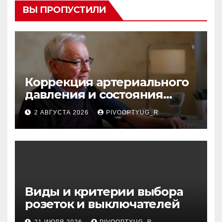
ВЫ ПРОПУСТИЛИ
Коррекция артериального
давления и состояния
сосудов в профилактике
2 АВГУСТА 2026
PIVOOPTYUG_R
инсульта
Виды и критерии выбора
розеток и выключателей
21 ИЮЛЯ 2026
PIVOOPTYUG_R