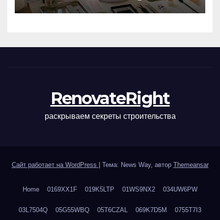
маникюра, депиляции,
наращивания ресниц и
ухода
RenovateRight
раскрываем секреты строительства
Сайт работает на WordPress
|
Тема: News Way, автор
Themeansar
Home
0169XX1F
019K5LTP
01WS9NX2
034UW6PW
03L7504Q
05G55WBQ
05T6CZAL
069K7D5M
0755T7I3