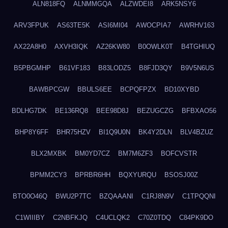
ALN818FQ
ALNMMGQA
ALZWDEI8
ARK5NSY6
ARV3FPUK
AS63TE5K
ASI6MI04
AWOCPIA7
AWRHV163
AX22A8H0
AXVH3IQK
AZ26KW80
B0OWLK0T
B4TGHIUQ
B5PBGMHP
B61VF183
B83LODZ5
B8FJD3QY
B9V5N6US
BAWBPCGW
BBULS6EE
BCPQFPZX
BD10XYBD
BDLHG7DK
BE136RQ8
BEE98D8J
BEZUGCZG
BFBXAO56
BHP8Y6FF
BHR75HZV
BI1Q9U0N
BK4Y2DLN
BLV4BZUZ
BLX2MXBK
BM0YD7CZ
BM7M6ZF3
BOFCVSTR
BPMM2CY3
BPRBR6HH
BQXYURQU
BSOSJ00Z
BTO0O46Q
BWU2P7TC
BZQAAANI
C1RJ8N9V
C1TPQQNI
C1WIIIBY
C2NBFKJQ
C4UCLQK2
C70Z0TDQ
C84PK9DO