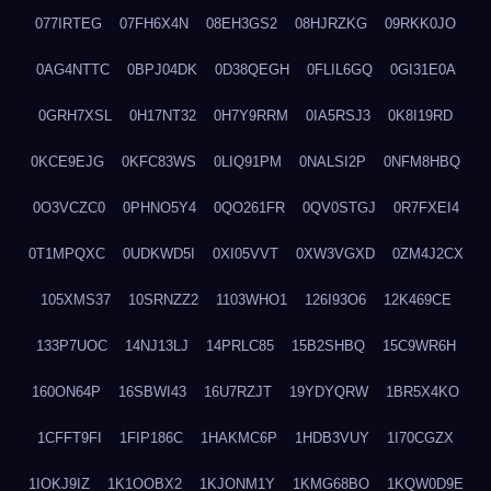
077IRTEG
07FH6X4N
08EH3GS2
08HJRZKG
09RKK0JO
0AG4NTTC
0BPJ04DK
0D38QEGH
0FLIL6GQ
0GI31E0A
0GRH7XSL
0H17NT32
0H7Y9RRM
0IA5RSJ3
0K8I19RD
0KCE9EJG
0KFC83WS
0LIQ91PM
0NALSI2P
0NFM8HBQ
0O3VCZC0
0PHNO5Y4
0QO261FR
0QV0STGJ
0R7FXEI4
0T1MPQXC
0UDKWD5I
0XI05VVT
0XW3VGXD
0ZM4J2CX
105XMS37
10SRNZZ2
1103WHO1
126I93O6
12K469CE
133P7UOC
14NJ13LJ
14PRLC85
15B2SHBQ
15C9WR6H
160ON64P
16SBWI43
16U7RZJT
19YDYQRW
1BR5X4KO
1CFFT9FI
1FIP186C
1HAKMC6P
1HDB3VUY
1I70CGZX
1IOKJ9IZ
1K1OOBX2
1KJONM1Y
1KMG68BO
1KQW0D9E