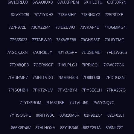
6W1CRLU0
6WAOIUX0
6WJXFPEM
6XIHLDTU
6XP30R7N
6XVXTC5I
70V1YKH3
713M5IHY
718NNXY2
725P81XE
727P972L
73CXZZM4
73IDZEWO
73VKAF4E
77BGMMG4
77S55623
77TABW20
78XWEZ88
79GHS38T
79L8YFMC
7AGCKJXN
7AOR3BJY
7DYZC5PF
7EUSEMEI
7FE1WG6S
7FX48QP3
7GER99GF
7H8LPLGJ
7IRRICQI
7KWC77GK
7LVURME7
7MHLTVDG
7MM4F50B
7O89DJ0L
7PDDGXNL
7PISQHBH
7PKT2VUV
7PVZ4BY4
7PY3EC1H
7TKA257G
7TYDPROM
7UA3TIBE
7UTVLU59
7WZCNQ7C
7YHSQGPE
804ITWBC
80M18M6R
81F9BZC4
82LF82LT
866X8P4W
87HLHOXA
88Y1B346
88ZZ29JA
895NL72T