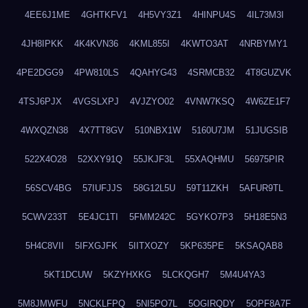
4EE6J1ME
4GHTKFV1
4H5VY3Z1
4HINPU4S
4IL73M3I
4JH8IPKK
4K4KVN36
4KML855I
4KWTO3AT
4NRBYMY1
4PE2DGG9
4PW810LS
4QAHYG43
4SRMCB32
4T8GUZVK
4TSJ6PJX
4VGSLXPJ
4VJZYO02
4VNW7KSQ
4W6ZE1F7
4WXQZN38
4X7TT8GV
510NBX1W
5160U7JM
51JUGSIB
522X4O28
52XXY91Q
55JKJF3L
55XAQHMU
56975PIR
56SCV4BG
57IUFJJS
58G12L5U
59T11ZKH
5AFUR9TL
5CWV233T
5E4JC1TI
5FMM242C
5GYKO7P3
5H18E5N3
5H4C8VII
5IFXGJFK
5IITXOZY
5KP635PE
5KSAQAB8
5KT1DCUW
5KZYHXKG
5LCKQGH7
5M4U4YA3
5M8JMWFU
5NCKLFPQ
5NI5PO7L
5OGIRQDY
5OPF8A7F