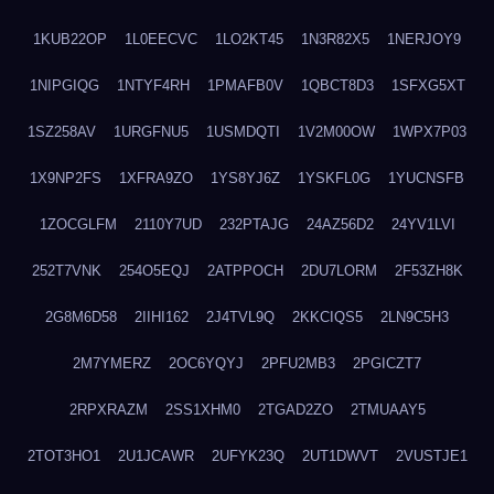
1KUB22OP
1L0EECVC
1LO2KT45
1N3R82X5
1NERJOY9
1NIPGIQG
1NTYF4RH
1PMAFB0V
1QBCT8D3
1SFXG5XT
1SZ258AV
1URGFNU5
1USMDQTI
1V2M00OW
1WPX7P03
1X9NP2FS
1XFRA9ZO
1YS8YJ6Z
1YSKFL0G
1YUCNSFB
1ZOCGLFM
2110Y7UD
232PTAJG
24AZ56D2
24YV1LVI
252T7VNK
254O5EQJ
2ATPPOCH
2DU7LORM
2F53ZH8K
2G8M6D58
2IIHI162
2J4TVL9Q
2KKCIQS5
2LN9C5H3
2M7YMERZ
2OC6YQYJ
2PFU2MB3
2PGICZT7
2RPXRAZM
2SS1XHM0
2TGAD2ZO
2TMUAAY5
2TOT3HO1
2U1JCAWR
2UFYK23Q
2UT1DWVT
2VUSTJE1