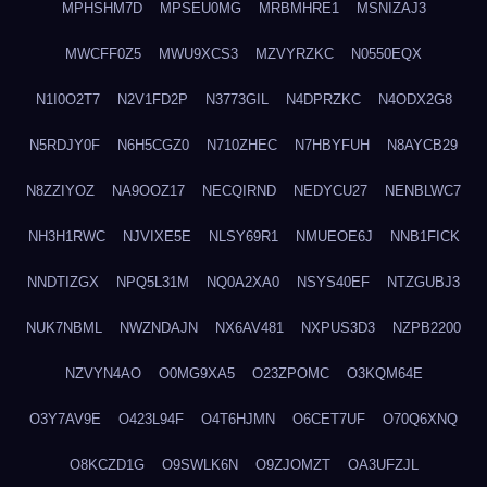
MPHSHM7D
MPSEU0MG
MRBMHRE1
MSNIZAJ3
MWCFF0Z5
MWU9XCS3
MZVYRZKC
N0550EQX
N1I0O2T7
N2V1FD2P
N3773GIL
N4DPRZKC
N4ODX2G8
N5RDJY0F
N6H5CGZ0
N710ZHEC
N7HBYFUH
N8AYCB29
N8ZZIYOZ
NA9OOZ17
NECQIRND
NEDYCU27
NENBLWC7
NH3H1RWC
NJVIXE5E
NLSY69R1
NMUEOE6J
NNB1FICK
NNDTIZGX
NPQ5L31M
NQ0A2XA0
NSYS40EF
NTZGUBJ3
NUK7NBML
NWZNDAJN
NX6AV481
NXPUS3D3
NZPB2200
NZVYN4AO
O0MG9XA5
O23ZPOMC
O3KQM64E
O3Y7AV9E
O423L94F
O4T6HJMN
O6CET7UF
O70Q6XNQ
O8KCZD1G
O9SWLK6N
O9ZJOMZT
OA3UFZJL