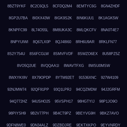
8BZT9YKF
8C2C6QL5
8CFDQ2M4
8EMTYC6G
8GN4ZHDF
8GP2U7BA
8I0XX43W
8IGK9S2K
8IN6KUU1
8K1AGK5W
8KNPFC99
8L74O55L
8M8UKA3C
8MLQKCFV
8NA0T4E7
8NPYUIWI
8Q67LX0P
8QJ48I60
8RH6U9AR
8RKLFN77
8S2Y754U
8S6FCGLW
8SMVFVDF
8SWZO6EX
8U58PZ5Z
8VO5Q2UE
8VQQAA1I
8WAVTFXG
8WSU0MSW
8WXYKI9V
8X79OPDP
8YTM92ET
91536XNC
927W4109
92NJMW74
92QF91PP
93Q1LPRJ
94CQZMDW
94J2GRFM
94Q772HZ
94USHO25
95VSPH17
98HGTYIJ
98P1JO9O
98PIYSH9
9B2V77PH
9B4CT9PZ
9BEYVG9H
9BKZ7AVO
9DFN8WE0
9DN34ALZ
9DZBDJRE
9EKTXKPO
9EYVNRDY