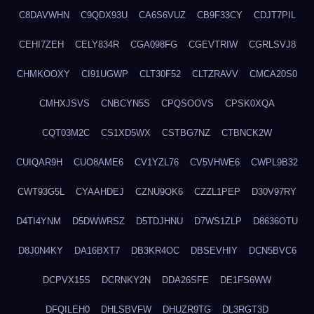
C8DAVWHN
C9QDX93U
CA6S6VUZ
CB9F33CY
CDJT7PIL
CEHI7ZEH
CELY834R
CGA098FG
CGEVTRIW
CGRLSVJ8
CHMKOOXY
CI91UGWP
CLT30F52
CLTZRAVV
CMCA20S0
CMHXJSVS
CNBCYN5S
CPQSOOVS
CPSK0XQA
CQT03M2C
CS1XD5WX
CSTBG7NZ
CTBNCK2W
CUIQAR9H
CUO8AME6
CV1YZL76
CV5VHWE6
CWPL9B32
CWT93G5L
CYAAHDEJ
CZNU9OK6
CZZL1PEP
D30V97RY
D4TI4YNM
D5DWWRSZ
D5TDJHNU
D7WS1ZLP
D8636OTU
D8J0N4KY
DA16BXT7
DB3KR4OC
DBSEVHIY
DCN5BVC6
DCPVX15S
DCRNKY2N
DDA26SFE
DE1FS6WW
DFQILEH0
DHLSBVFW
DHUZR9TG
DL3RGT3D