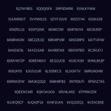
5Q7NY9BS
5QDQI5F8
5RP6DWR8
5SNLKYWW
5UUMB8OT
5VVNNS1S
5ZYFJGV9
60IZ2Y44
6316UU0I
634ZKLU1
63SPQINX
663467JW
664FNVV4
66C6U597
66NBHAON
68EZZKJQ
69KWPV8F
69S53RP0
6A7TVFIW
6ANZ4C8L
6AX21SAB
6AX80CNX
6B0V87BD
6CJKUI7J
6DMVW7ZP
6DREN8XO
6EI21UCB
6G3CXI93
6HWL9A3P
6I5IUH76
6JGSI1UR
6LSD5KCS
6LSGIF7V
6MRU4GHW
6MRWI2FW
6MUKQ2Q2
6N8H9PB2
6NTR3U7I
6PM1Z7A5
6QEEKCMR
6QKOAUOS
6RV8LARZ
6TPRWJZM
6UJEQ0CF
6UQ42P16
6V6FZLKN
6VQ1DZQ1
6VZACB5E