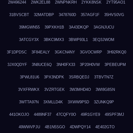
2W496244
2WK2EL88
2WNPNKRH
2YKK8NSK
2YT95AO1
31BVSCBT
32MATDBP
3478760D
357AGF1F
35HVS0VG
39MGWN55
39PXKH1B
3A43DKQP
3AGNJUCU
3ATCGY3X
3BKC9MX3
3BWP93L1
3EQ3JWOM
3F1DPDSC
3F84EALY
3GKCN4NY
3GVOCWRP
3H92RKQ0
3JX0QDYF
3N8UCE6Q
3NH0FX33
3P20H0VW
3PEBEUPM
3PWL81U6
3PX3NDPK
3SRBQEDJ
3TBVTN7Z
3VXFRWKX
3VZRTGEK
3W3MHD4O
3WI8G8SN
3WTTA97N
3XMLLD4K
3XWW9P5D
3ZUNKQ9P
441OKOJO
4489NF37
47CQFY0O
49R1GYE9
49SPF3MJ
49WWVPJU
4B1N5SGO
4DWPQY14
4E402GTO