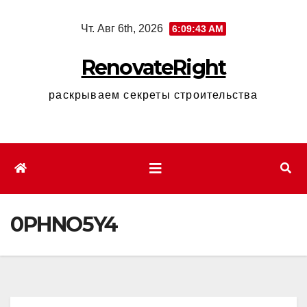
Перейти
Чт. Авг 6th, 2026
6:09:44 AM
к
содержимому
RenovateRight
раскрываем секреты строительства
0PHNO5Y4