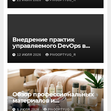
Внедрение практик
управляемого DevOps в
корпоративную ИТ-
12 ИЮЛЯ 2026
PIVOOPTYUG_R
инфраструктуру
Обзор профессиональных
материалов и
инструментов для
6 ИЮЛЯ 2026
PIVOOPTYUG_R