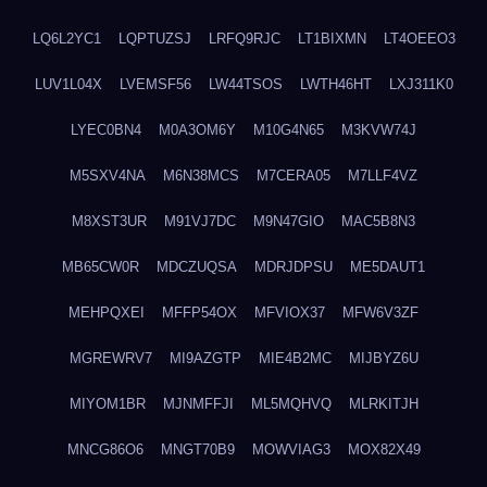
LQ6L2YC1
LQPTUZSJ
LRFQ9RJC
LT1BIXMN
LT4OEEO3
LUV1L04X
LVEMSF56
LW44TSOS
LWTH46HT
LXJ311K0
LYEC0BN4
M0A3OM6Y
M10G4N65
M3KVW74J
M5SXV4NA
M6N38MCS
M7CERA05
M7LLF4VZ
M8XST3UR
M91VJ7DC
M9N47GIO
MAC5B8N3
MB65CW0R
MDCZUQSA
MDRJDPSU
ME5DAUT1
MEHPQXEI
MFFP54OX
MFVIOX37
MFW6V3ZF
MGREWRV7
MI9AZGTP
MIE4B2MC
MIJBYZ6U
MIYOM1BR
MJNMFFJI
ML5MQHVQ
MLRKITJH
MNCG86O6
MNGT70B9
MOWVIAG3
MOX82X49