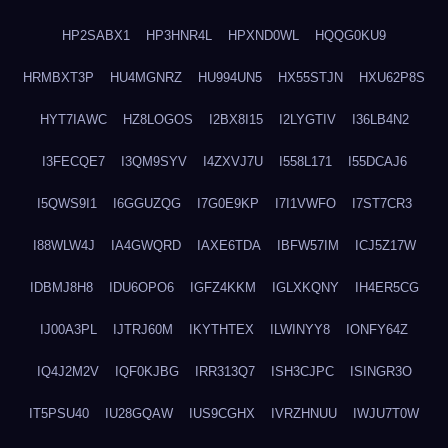
HP2SABX1
HP3HNR4L
HPXND0WL
HQQG0KU9
HRMBXT3P
HU4MGNRZ
HU994UN5
HX55STJN
HXU62P8S
HYT7IAWC
HZ8LOGOS
I2BX8I15
I2LYGTIV
I36LB4N2
I3FECQE7
I3QM9SYV
I4ZXVJ7U
I558L171
I55DCAJ6
I5QWS9I1
I6GGUZQG
I7G0E9KP
I7I1VWFO
I7ST7CR3
I88WLW4J
IA4GWQRD
IAXE6TDA
IBFW57IM
ICJ5Z17W
IDBMJ8H8
IDU6OPO6
IGFZ4KKM
IGLXKQNY
IH4ER5CG
IJ00A3PL
IJTRJ60M
IKYTHTEX
ILWINYY8
IONFY64Z
IQ4J2M2V
IQF0KJBG
IRR313Q7
ISH3CJPC
ISINGR3O
IT5PSU40
IU28GQAW
IUS9CGHX
IVRZHNUU
IWJU7T0W