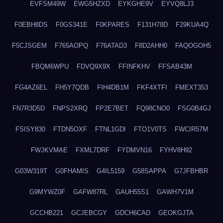
EVFSM49W
EWG5HZXD
EYKGHE9V
EYVQ8LJ3
F0EBH8DS
F0GS341E
F0KPARES
F131H78D
F29KUA4Q
F5CJSGEM
F765AOPQ
F76ATAD3
F8D2AHH0
FAQOGOH5
FBQM6WPU
FDVQ9X9X
FFINFKHV
FFSAB43M
FG4AZ6EL
FH5Y7QDB
FIH4DB1M
FKF4XTFI
FMEXT353
FN7R3D5D
FNPS2XRQ
FP2E7BET
FQ98CNO0
FSG0B4GJ
FSISY830
FTDN5OXF
FTNL1GDI
FTO1V0TS
FWCIR57M
FWJKVMAE
FXML7DRF
FYDMVN16
FYHV8H92
G03W319T
G0FHAMIS
G4IL5159
G58SAPPA
G7JFBHBR
G9MYWZ0F
GAFW87RL
GAUH55S1
GAWH7V1M
GCCHB221
GCJEBCGY
GDCH6CAD
GEOKGJTA