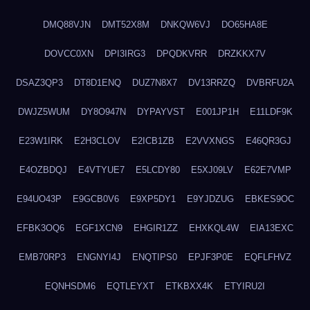
DMQ88VJN
DMT52X8M
DNKQW6VJ
DO65HA8E
DOVCC0XN
DPI3IRG3
DPQDKVRR
DRZKKX7V
DSAZ3QP3
DT8D1ENQ
DUZ7N8X7
DV13RRZQ
DVBRFU2A
DWJZ5WUM
DY8O947N
DYPAYVST
E001JP1H
E11LDF9K
E23W1IRK
E2H3CLOV
E2ICB1ZB
E2VVXNGS
E46QR3GJ
E4OZBDQJ
E4VTYUE7
E5LCDY80
E5XJ09LV
E62E7VMP
E94UO43P
E9GCB0V6
E9XP5DY1
E9YJDZUG
EBKES9OC
EFBK3OQ6
EGF1XCN9
EHGIR1ZZ
EHXKQL4W
EIA13EXC
EMB70RP3
ENGNYI4J
ENQTIPS0
EPJF3P0E
EQFLFHVZ
EQNHSDM6
EQTLEYXT
ETKBXX4K
ETYIRU2I