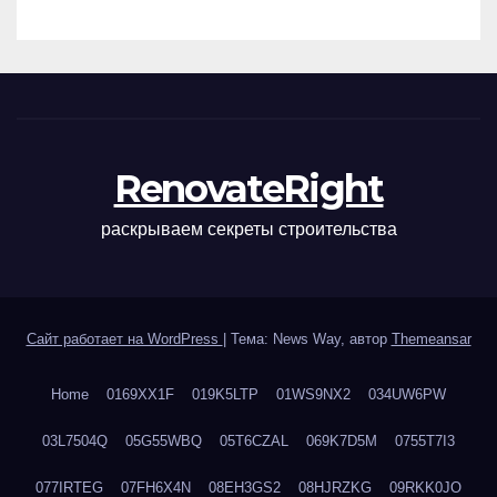
наращивания ресниц и
ухода
RenovateRight
раскрываем секреты строительства
Сайт работает на WordPress
|
Тема: News Way, автор
Themeansar
Home
0169XX1F
019K5LTP
01WS9NX2
034UW6PW
03L7504Q
05G55WBQ
05T6CZAL
069K7D5M
0755T7I3
077IRTEG
07FH6X4N
08EH3GS2
08HJRZKG
09RKK0JO