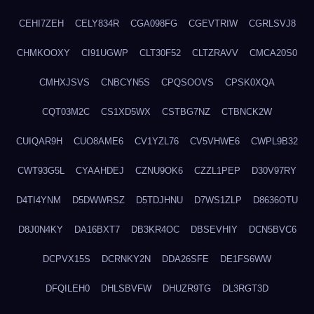
CEHI7ZEH
CELY834R
CGA098FG
CGEVTRIW
CGRLSVJ8
CHMKOOXY
CI91UGWP
CLT30F52
CLTZRAVV
CMCA20S0
CMHXJSVS
CNBCYN5S
CPQSOOVS
CPSK0XQA
CQT03M2C
CS1XD5WX
CSTBG7NZ
CTBNCK2W
CUIQAR9H
CUO8AME6
CV1YZL76
CV5VHWE6
CWPL9B32
CWT93G5L
CYAAHDEJ
CZNU9OK6
CZZL1PEP
D30V97RY
D4TI4YNM
D5DWWRSZ
D5TDJHNU
D7WS1ZLP
D8636OTU
D8J0N4KY
DA16BXT7
DB3KR4OC
DBSEVHIY
DCN5BVC6
DCPVX15S
DCRNKY2N
DDA26SFE
DE1FS6WW
DFQILEH0
DHLSBVFW
DHUZR9TG
DL3RGT3D