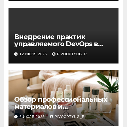
Внедрение практик
управляемого DevOps в
корпоративную ИТ-
12 ИЮЛЯ 2026
PIVOOPTYUG_R
инфраструктуру
Обзор профессиональных
материалов и
инструментов для
6 ИЮЛЯ 2026
PIVOOPTYUG_R
маникюра, депиляции,