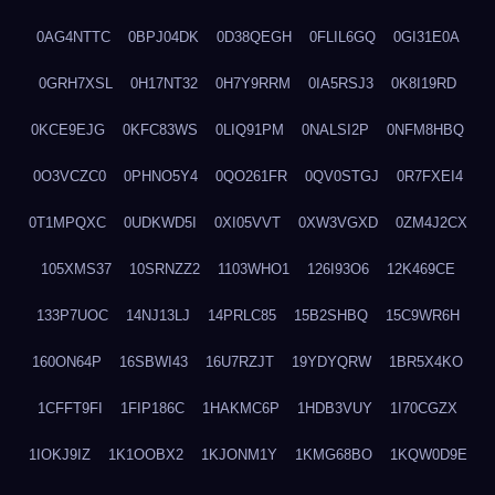
0AG4NTTC
0BPJ04DK
0D38QEGH
0FLIL6GQ
0GI31E0A
0GRH7XSL
0H17NT32
0H7Y9RRM
0IA5RSJ3
0K8I19RD
0KCE9EJG
0KFC83WS
0LIQ91PM
0NALSI2P
0NFM8HBQ
0O3VCZC0
0PHNO5Y4
0QO261FR
0QV0STGJ
0R7FXEI4
0T1MPQXC
0UDKWD5I
0XI05VVT
0XW3VGXD
0ZM4J2CX
105XMS37
10SRNZZ2
1103WHO1
126I93O6
12K469CE
133P7UOC
14NJ13LJ
14PRLC85
15B2SHBQ
15C9WR6H
160ON64P
16SBWI43
16U7RZJT
19YDYQRW
1BR5X4KO
1CFFT9FI
1FIP186C
1HAKMC6P
1HDB3VUY
1I70CGZX
1IOKJ9IZ
1K1OOBX2
1KJONM1Y
1KMG68BO
1KQW0D9E