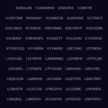
KG9DLLW5
KGWX9HKW
KI5WJFKX
KJ08V73F
KJDDY2W8
KK545ABY
KLIWWZOB
KLMYKIMZ
KLT1PAC2
KOVL0M32
KPJD0F5K
KR9YDNR4
KRG7DRYF
KS5G3Z8M
KSL803GP
KWEMS0FA
KX516STY
KXLC6J92
KYOXDC81
KYRSFGGQ
KYV4DRI4
KYX46IW3
L0BT21HO
L0Y2NEBV
L1GEGJ6S
L1ST8FKB
L2BMMW8Q
L2ZN3BHS
L57P2LQN
L5X01R51
L73T6M78
L7FYSCMH
L95AHS8U
L9FKU7RL
L9QDLOZM
LABRHI3H
LAFV50IM
LAZ6T7PN
LBNGTRNY
LC6M327N
LCGG71IN
LFMQZFHJ
LG12ZM8C
LH4VBB92
LIM0QE6L
LJMR24JV
LK2XGOV9
LKF65C0O
LNUFNTKU