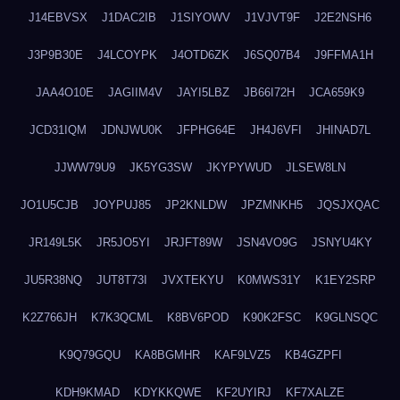
J14EBVSX
J1DAC2IB
J1SIYOWV
J1VJVT9F
J2E2NSH6
J3P9B30E
J4LCOYPK
J4OTD6ZK
J6SQ07B4
J9FFMA1H
JAA4O10E
JAGIIM4V
JAYI5LBZ
JB66I72H
JCA659K9
JCD31IQM
JDNJWU0K
JFPHG64E
JH4J6VFI
JHINAD7L
JJWW79U9
JK5YG3SW
JKYPYWUD
JLSEW8LN
JO1U5CJB
JOYPUJ85
JP2KNLDW
JPZMNKH5
JQSJXQAC
JR149L5K
JR5JO5YI
JRJFT89W
JSN4VO9G
JSNYU4KY
JU5R38NQ
JUT8T73I
JVXTEKYU
K0MWS31Y
K1EY2SRP
K2Z766JH
K7K3QCML
K8BV6POD
K90K2FSC
K9GLNSQC
K9Q79GQU
KA8BGMHR
KAF9LVZ5
KB4GZPFI
KDH9KMAD
KDYKKQWE
KF2UYIRJ
KF7XALZE