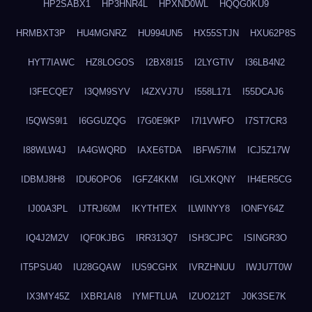
HP2SABX1
HP3HNR4L
HPXND0WL
HQQG0KU9
HRMBXT3P
HU4MGNRZ
HU994UN5
HX55STJN
HXU62P8S
HYT7IAWC
HZ8LOGOS
I2BX8I15
I2LYGTIV
I36LB4N2
I3FECQE7
I3QM9SYV
I4ZXVJ7U
I558L171
I55DCAJ6
I5QWS9I1
I6GGUZQG
I7G0E9KP
I7I1VWFO
I7ST7CR3
I88WLW4J
IA4GWQRD
IAXE6TDA
IBFW57IM
ICJ5Z17W
IDBMJ8H8
IDU6OPO6
IGFZ4KKM
IGLXKQNY
IH4ER5CG
IJ00A3PL
IJTRJ60M
IKYTHTEX
ILWINYY8
IONFY64Z
IQ4J2M2V
IQF0KJBG
IRR313Q7
ISH3CJPC
ISINGR3O
IT5PSU40
IU28GQAW
IUS9CGHX
IVRZHNUU
IWJU7T0W
IX3MY45Z
IXBR1AI8
IYMFTLUA
IZUO212T
J0K3SE7K