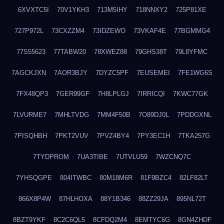
6XVXTC5I
70V1YKH3
713M5IHY
718NNXY2
725P81XE
727P972L
73CXZZM4
73IDZEWO
73VKAF4E
77BGMMG4
77S55623
77TABW20
78XWEZ88
79GHS38T
79L8YFMC
7AGCKJXN
7AOR3BJY
7DYZC5PF
7EUSEMEI
7FE1WG6S
7FX48QP3
7GER99GF
7H8LPLGJ
7IRRICQI
7KWC77GK
7LVURME7
7MHLTVDG
7MM4F50B
7O89DJ0L
7PDDGXNL
7PISQHBH
7PKT2VUV
7PVZ4BY4
7PY3EC1H
7TKA257G
7TYDPROM
7UA3TIBE
7UTVLU59
7WZCNQ7C
7YHSQGPE
804ITWBC
80M18M6R
81F9BZC4
82LF82LT
866X8P4W
87HLHOXA
88Y1B346
88ZZ29JA
895NL72T
8BZT9YKF
8C2C6QL5
8CFDQ2M4
8EMTYC6G
8GN4ZHDF