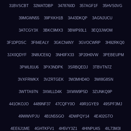
31BVSCBT
32MATDBP
3478760D
357AGF1F
35HVS0VG
39MGWN55
39PXKH1B
3A43DKQP
3AGNJUCU
3ATCGY3X
3BKC9MX3
3BWP93L1
3EQ3JWOM
3F1DPDSC
3F84EALY
3GKCN4NY
3GVOCWRP
3H92RKQ0
3JX0QDYF
3N8UCE6Q
3NH0FX33
3P20H0VW
3PEBEUPM
3PWL81U6
3PX3NDPK
3SRBQEDJ
3TBVTN7Z
3VXFRWKX
3VZRTGEK
3W3MHD4O
3WI8G8SN
3WTTA97N
3XMLLD4K
3XWW9P5D
3ZUNKQ9P
441OKOJO
4489NF37
47CQFY0O
49R1GYE9
49SPF3MJ
49WWVPJU
4B1N5SGO
4DWPQY14
4E402GTO
4EE6J1ME
4GHTKFV1
4H5VY3Z1
4HINPU4S
4IL73M3I