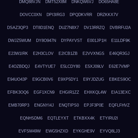
DMQ88VJN
DMT52X8M
DNKQW6VJ
DO65HA8E
DOVCC0XN
DPI3IRG3
DPQDKVRR
DRZKKX7V
DSAZ3QP3
DT8D1ENQ
DUZ7N8X7
DV13RRZQ
DVBRFU2A
DWJZ5WUM
DY8O947N
DYPAYVST
E001JP1H
E11LDF9K
E23W1IRK
E2H3CLOV
E2ICB1ZB
E2VVXNGS
E46QR3GJ
E4OZBDQJ
E4VTYUE7
E5LCDY80
E5XJ09LV
E62E7VMP
E94UO43P
E9GCB0V6
E9XP5DY1
E9YJDZUG
EBKES9OC
EFBK3OQ6
EGF1XCN9
EHGIR1ZZ
EHXKQL4W
EIA13EXC
EMB70RP3
ENGNYI4J
ENQTIPS0
EPJF3P0E
EQFLFHVZ
EQNHSDM6
EQTLEYXT
ETKBXX4K
ETYIRU2I
EVFSM49W
EWG5HZXD
EYKGHE9V
EYVQ8LJ3