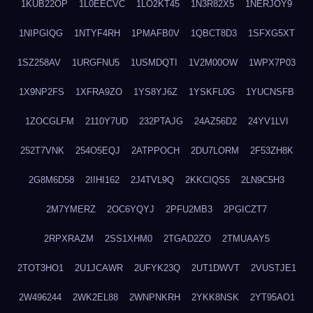
1KUB22OP
1L0EECVC
1LO2KT45
1N3R82X5
1NERJOY9
1NIPGIQG
1NTYF4RH
1PMAFB0V
1QBCT8D3
1SFXG5XT
1SZ258AV
1URGFNU5
1USMDQTI
1V2M00OW
1WPX7P03
1X9NP2FS
1XFRA9ZO
1YS8YJ6Z
1YSKFL0G
1YUCNSFB
1ZOCGLFM
2110Y7UD
232PTAJG
24AZ56D2
24YV1LVI
252T7VNK
254O5EQJ
2ATPPOCH
2DU7LORM
2F53ZH8K
2G8M6D58
2IIHI162
2J4TVL9Q
2KKCIQS5
2LN9C5H3
2M7YMERZ
2OC6YQYJ
2PFU2MB3
2PGICZT7
2RPXRAZM
2SS1XHM0
2TGAD2ZO
2TMUAAY5
2TOT3HO1
2U1JCAWR
2UFYK23Q
2UT1DWVT
2VUSTJE1
2W496244
2WK2EL88
2WNPNKRH
2YKK8NSK
2YT95AO1