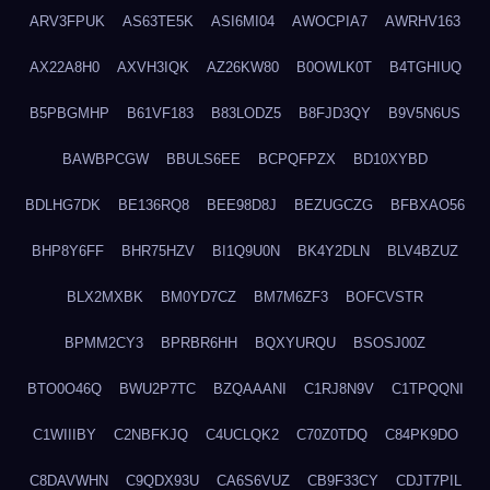
ARV3FPUK
AS63TE5K
ASI6MI04
AWOCPIA7
AWRHV163
AX22A8H0
AXVH3IQK
AZ26KW80
B0OWLK0T
B4TGHIUQ
B5PBGMHP
B61VF183
B83LODZ5
B8FJD3QY
B9V5N6US
BAWBPCGW
BBULS6EE
BCPQFPZX
BD10XYBD
BDLHG7DK
BE136RQ8
BEE98D8J
BEZUGCZG
BFBXAO56
BHP8Y6FF
BHR75HZV
BI1Q9U0N
BK4Y2DLN
BLV4BZUZ
BLX2MXBK
BM0YD7CZ
BM7M6ZF3
BOFCVSTR
BPMM2CY3
BPRBR6HH
BQXYURQU
BSOSJ00Z
BTO0O46Q
BWU2P7TC
BZQAAANI
C1RJ8N9V
C1TPQQNI
C1WIIIBY
C2NBFKJQ
C4UCLQK2
C70Z0TDQ
C84PK9DO
C8DAVWHN
C9QDX93U
CA6S6VUZ
CB9F33CY
CDJT7PIL