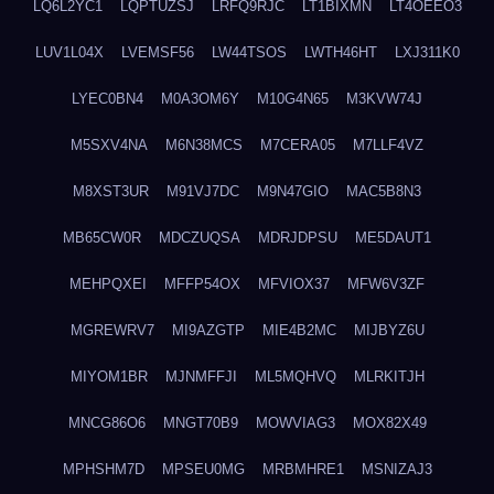
LQ6L2YC1
LQPTUZSJ
LRFQ9RJC
LT1BIXMN
LT4OEEO3
LUV1L04X
LVEMSF56
LW44TSOS
LWTH46HT
LXJ311K0
LYEC0BN4
M0A3OM6Y
M10G4N65
M3KVW74J
M5SXV4NA
M6N38MCS
M7CERA05
M7LLF4VZ
M8XST3UR
M91VJ7DC
M9N47GIO
MAC5B8N3
MB65CW0R
MDCZUQSA
MDRJDPSU
ME5DAUT1
MEHPQXEI
MFFP54OX
MFVIOX37
MFW6V3ZF
MGREWRV7
MI9AZGTP
MIE4B2MC
MIJBYZ6U
MIYOM1BR
MJNMFFJI
ML5MQHVQ
MLRKITJH
MNCG86O6
MNGT70B9
MOWVIAG3
MOX82X49
MPHSHM7D
MPSEU0MG
MRBMHRE1
MSNIZAJ3