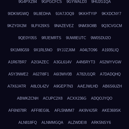
9G4PXZ84
9GPGCFCS
9GYWALD3
9HU2G1QA
9IDKWGWQ
9IL8EDHA
9JA7JOQ9
9KKHTYIP
9KXDCNY7
9KZY0X2M
9LPX29XS
9NAZEVEZ
9NM3IO8B
9Q3CVGCM
9QE0Y05S
9RJEMRTS
9UW8EUTC
9W0SDU2O
9X1M8G59
9X1RL5NO
9YJJZJ6M
A04LTO96
A1935LIQ
A1R67BR7
A2I3AZEC
A3GL614V
A4N5RYT3
A52WYVGW
A5Y3NWE2
A627I8F1
A6I3WV0B
A782U1QR
A7DADQHQ
A7X6JATR
A8LOL4ZV
A9GEP7N3
AAEJWLHD
AB6S6UZH
ABWKZCNH
ACUPC2X8
ACXX236G
ADQOJYQO
AF6N078R
AFF8EG9L
AFL5NMM7
AK9V4J5R
AKE369SK
ALN818FQ
ALNMMGQA
ALZWDEI8
ARK5NSY6