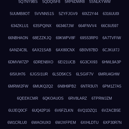
5Q7NY9BS
5QDQI5F8
5RP6DWR8
5SNLKYWW
5UUMB8OT
5VVNNS1S
5ZYFJGV9
60IZ2Y44
6316UU0I
634ZKLU1
63SPQINX
663467JW
664FNVV4
66C6U597
66NBHAON
68EZZKJQ
69KWPV8F
69S53RP0
6A7TVFIW
6ANZ4C8L
6AX21SAB
6AX80CNX
6B0V87BD
6CJKUI7J
6DMVW7ZP
6DREN8XO
6EI21UCB
6G3CXI93
6HWL9A3P
6I5IUH76
6JGSI1UR
6LSD5KCS
6LSGIF7V
6MRU4GHW
6MRWI2FW
6MUKQ2Q2
6N8H9PB2
6NTR3U7I
6PM1Z7A5
6QEEKCMR
6QKOAUOS
6RV8LARZ
6TPRWJZM
6UJEQ0CF
6UQ42P16
6V6FZLKN
6VQ1DZQ1
6VZACB5E
6W1CRLU0
6WAOIUX0
6WJXFPEM
6XIHLDTU
6XP30R7N