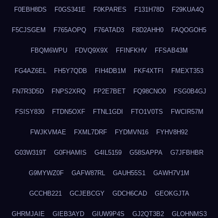
F0EBH8DS
F0GS341E
F0KPARES
F131H78D
F29KUA4Q
F5CJSGEM
F765AOPQ
F76ATAD3
F8D2AHH0
FAQOGOH5
FBQM6WPU
FDVQ9X9X
FFINFKHV
FFSAB43M
FG4AZ6EL
FH5Y7QDB
FIH4DB1M
FKF4XTFI
FMEXT353
FN7R3D5D
FNPS2XRQ
FP2E7BET
FQ98CNO0
FSG0B4GJ
FSISY830
FTDN5OXF
FTNL1GDI
FTO1V0TS
FWCIR57M
FWJKVMAE
FXML7DRF
FYDMVN16
FYHV8H92
G03W319T
G0FHAMIS
G4IL5159
G58SAPPA
G7JFBHBR
G9MYWZ0F
GAFW87RL
GAUH55S1
GAWH7V1M
GCCHB221
GCJEBCGY
GDCH6CAD
GEOKGJTA
GHRMJAIE
GIEB3AYD
GIUW9P4S
GJ2QT3B2
GLOHNMS3