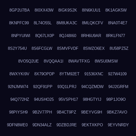
8GP2U7BA
8I0XX43W
8IGK9S2K
8IN6KUU1
8K1AGK5W
8KNPFC99
8L74O55L
8M8UKA3C
8MLQKCFV
8NA0T4E7
8NPYUIWI
8Q67LX0P
8QJ48I60
8RH6U9AR
8RKLFN77
8S2Y754U
8S6FCGLW
8SMVFVDF
8SWZO6EX
8U58PZ5Z
8VO5Q2UE
8VQQAA1I
8WAVTFXG
8WSU0MSW
8WXYKI9V
8X79OPDP
8YTM92ET
91536XNC
927W4109
92NJMW74
92QF91PP
93Q1LPRJ
94CQZMDW
94J2GRFM
94Q772HZ
94USHO25
95VSPH17
98HGTYIJ
98P1JO9O
98PIYSH9
9B2V77PH
9B4CT9PZ
9BEYVG9H
9BKZ7AVO
9DFN8WE0
9DN34ALZ
9DZBDJRE
9EKTXKPO
9EYVNRDY