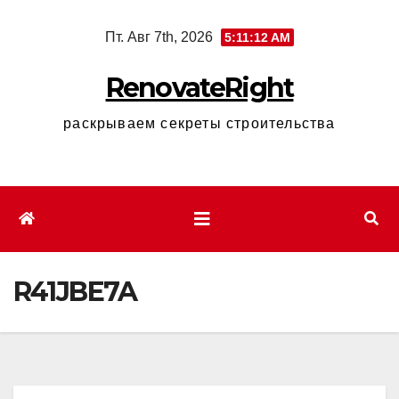
Перейти
Пт. Авг 7th, 2026
5:11:13 AM
к
содержимому
RenovateRight
раскрываем секреты строительства
R41JBE7A