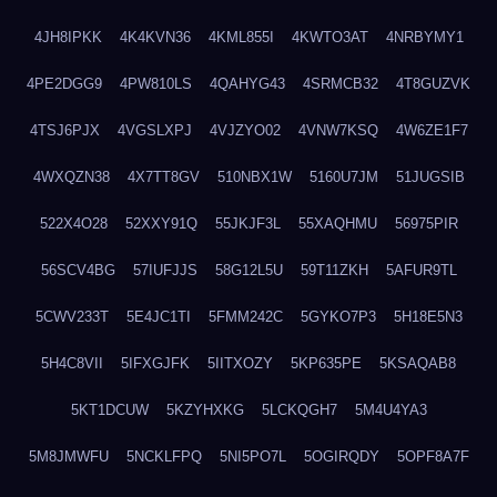
4JH8IPKK
4K4KVN36
4KML855I
4KWTO3AT
4NRBYMY1
4PE2DGG9
4PW810LS
4QAHYG43
4SRMCB32
4T8GUZVK
4TSJ6PJX
4VGSLXPJ
4VJZYO02
4VNW7KSQ
4W6ZE1F7
4WXQZN38
4X7TT8GV
510NBX1W
5160U7JM
51JUGSIB
522X4O28
52XXY91Q
55JKJF3L
55XAQHMU
56975PIR
56SCV4BG
57IUFJJS
58G12L5U
59T11ZKH
5AFUR9TL
5CWV233T
5E4JC1TI
5FMM242C
5GYKO7P3
5H18E5N3
5H4C8VII
5IFXGJFK
5IITXOZY
5KP635PE
5KSAQAB8
5KT1DCUW
5KZYHXKG
5LCKQGH7
5M4U4YA3
5M8JMWFU
5NCKLFPQ
5NI5PO7L
5OGIRQDY
5OPF8A7F