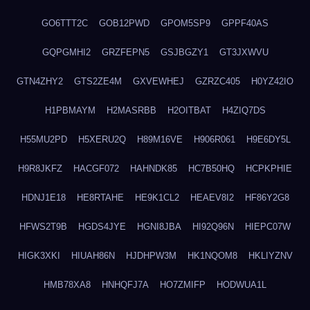
GO6TTT2C
GOB12PWD
GPOM5SP9
GPPF40AS
GQPGMHI2
GRZFEPN5
GSJBGZY1
GT3JXWVU
GTN4ZHY2
GTS2ZE4M
GXVEWHEJ
GZRZC405
H0YZ42IO
H1PBMAYM
H2MASRBB
H2OITBAT
H4ZIQ7DS
H55MU2PD
H5XERU2Q
H89M16VE
H906R061
H9E6DY5L
H9R8JKFZ
HACGF072
HAHNDK85
HC7B50HQ
HCPKPHIE
HDNJ1E18
HE8RTAHE
HE9K1CL2
HEAEV8I2
HF86Y2G8
HFWS2T9B
HGDS4JYE
HGNI8JBA
HI92Q96N
HIEPC07W
HIGK3XKI
HIUAH86N
HJDHPW3M
HK1NQOM8
HKLIYZNV
HMB78XA8
HNHQFJ7A
HO7ZMIFP
HODWUA1L