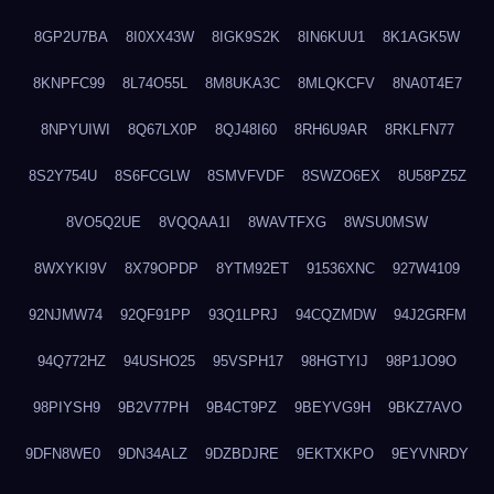
8GP2U7BA
8I0XX43W
8IGK9S2K
8IN6KUU1
8K1AGK5W
8KNPFC99
8L74O55L
8M8UKA3C
8MLQKCFV
8NA0T4E7
8NPYUIWI
8Q67LX0P
8QJ48I60
8RH6U9AR
8RKLFN77
8S2Y754U
8S6FCGLW
8SMVFVDF
8SWZO6EX
8U58PZ5Z
8VO5Q2UE
8VQQAA1I
8WAVTFXG
8WSU0MSW
8WXYKI9V
8X79OPDP
8YTM92ET
91536XNC
927W4109
92NJMW74
92QF91PP
93Q1LPRJ
94CQZMDW
94J2GRFM
94Q772HZ
94USHO25
95VSPH17
98HGTYIJ
98P1JO9O
98PIYSH9
9B2V77PH
9B4CT9PZ
9BEYVG9H
9BKZ7AVO
9DFN8WE0
9DN34ALZ
9DZBDJRE
9EKTXKPO
9EYVNRDY