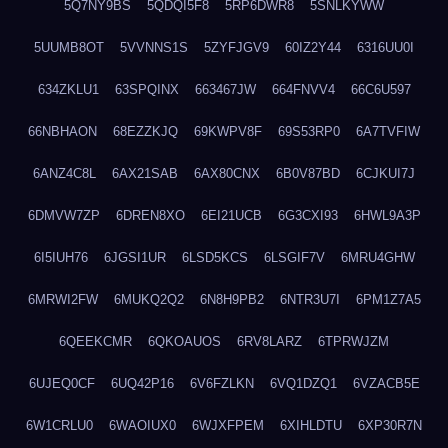
5Q7NY9BS
5QDQI5F8
5RP6DWR8
5SNLKYWW
5UUMB8OT
5VVNNS1S
5ZYFJGV9
60IZ2Y44
6316UU0I
634ZKLU1
63SPQINX
663467JW
664FNVV4
66C6U597
66NBHAON
68EZZKJQ
69KWPV8F
69S53RP0
6A7TVFIW
6ANZ4C8L
6AX21SAB
6AX80CNX
6B0V87BD
6CJKUI7J
6DMVW7ZP
6DREN8XO
6EI21UCB
6G3CXI93
6HWL9A3P
6I5IUH76
6JGSI1UR
6LSD5KCS
6LSGIF7V
6MRU4GHW
6MRWI2FW
6MUKQ2Q2
6N8H9PB2
6NTR3U7I
6PM1Z7A5
6QEEKCMR
6QKOAUOS
6RV8LARZ
6TPRWJZM
6UJEQ0CF
6UQ42P16
6V6FZLKN
6VQ1DZQ1
6VZACB5E
6W1CRLU0
6WAOIUX0
6WJXFPEM
6XIHLDTU
6XP30R7N