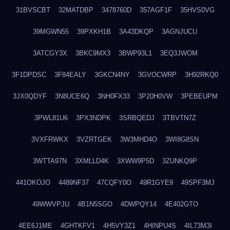
31BVSCBT
32MATDBP
3478760D
357AGF1F
35HVS0VG
39MGWN55
39PXKH1B
3A43DKQP
3AGNJUCU
3ATCGY3X
3BKC9MX3
3BWP93L1
3EQ3JWOM
3F1DPDSC
3F84EALY
3GKCN4NY
3GVOCWRP
3H92RKQ0
3JX0QDYF
3N8UCE6Q
3NH0FX33
3P20H0VW
3PEBEUPM
3PWL81U6
3PX3NDPK
3SRBQEDJ
3TBVTN7Z
3VXFRWKX
3VZRTGEK
3W3MHD4O
3WI8G8SN
3WTTA97N
3XMLLD4K
3XWW9P5D
3ZUNKQ9P
441OKOJO
4489NF37
47CQFY0O
49R1GYE9
49SPF3MJ
49WWVPJU
4B1N5SGO
4DWPQY14
4E402GTO
4EE6J1ME
4GHTKFV1
4H5VY3Z1
4HINPU4S
4IL73M3I