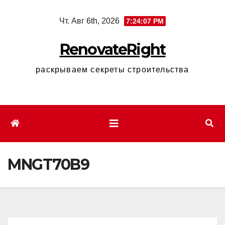
Перейти
Чт. Авг 6th, 2026
7:24:08 PM
к
содержимому
RenovateRight
раскрываем секреты строительства
MNGT70B9