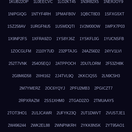
1KUB22OP
1L0EECVC
1LO2KT45
1N3R82X5
1NERJOY9
1NIPGIQG
1NTYF4RH
1PMAFB0V
1QBCT8D3
1SFXG5XT
1SZ258AV
1URGFNU5
1USMDQTI
1V2M00OW
1WPX7P03
1X9NP2FS
1XFRA9ZO
1YS8YJ6Z
1YSKFL0G
1YUCNSFB
1ZOCGLFM
2110Y7UD
232PTAJG
24AZ56D2
24YV1LVI
252T7VNK
254O5EQJ
2ATPPOCH
2DU7LORM
2F53ZH8K
2G8M6D58
2IIHI162
2J4TVL9Q
2KKCIQS5
2LN9C5H3
2M7YMERZ
2OC6YQYJ
2PFU2MB3
2PGICZT7
2RPXRAZM
2SS1XHM0
2TGAD2ZO
2TMUAAY5
2TOT3HO1
2U1JCAWR
2UFYK23Q
2UT1DWVT
2VUSTJE1
2W496244
2WK2EL88
2WNPNKRH
2YKK8NSK
2YT95AO1