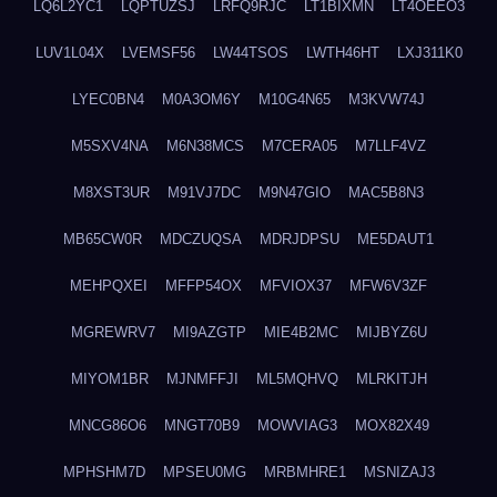
LQ6L2YC1
LQPTUZSJ
LRFQ9RJC
LT1BIXMN
LT4OEEO3
LUV1L04X
LVEMSF56
LW44TSOS
LWTH46HT
LXJ311K0
LYEC0BN4
M0A3OM6Y
M10G4N65
M3KVW74J
M5SXV4NA
M6N38MCS
M7CERA05
M7LLF4VZ
M8XST3UR
M91VJ7DC
M9N47GIO
MAC5B8N3
MB65CW0R
MDCZUQSA
MDRJDPSU
ME5DAUT1
MEHPQXEI
MFFP54OX
MFVIOX37
MFW6V3ZF
MGREWRV7
MI9AZGTP
MIE4B2MC
MIJBYZ6U
MIYOM1BR
MJNMFFJI
ML5MQHVQ
MLRKITJH
MNCG86O6
MNGT70B9
MOWVIAG3
MOX82X49
MPHSHM7D
MPSEU0MG
MRBMHRE1
MSNIZAJ3