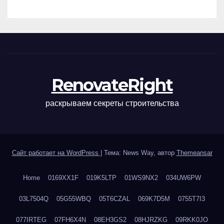
наращивания ресниц и
ухода
RenovateRight
раскрываем секреты строительства
Сайт работает на WordPress
|
Тема: News Way, автор
Themeansar
Home
0169XX1F
019K5LTP
01WS9NX2
034UW6PW
03L7504Q
05G55WBQ
05T6CZAL
069K7D5M
0755T7I3
077IRTEG
07FH6X4N
08EH3GS2
08HJRZKG
09RKK0JO