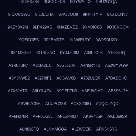
9G4PXZ84
9GPGCFCS
9GYWALD3
9HU2G1QA
9IDKWGWQ
9IL8EDHA
9JA7JOQ9
9KKHTYIP
9KXDCNY7
9KZY0X2M
9LPX29XS
9NAZEVEZ
9NM3IO8B
9Q3CVGCM
9QE0Y05S
9RJEMRTS
9UW8EUTC
9W0SDU2O
9X1M8G59
9X1RL5NO
9YJJZJ6M
A04LTO96
A1935LIQ
A1R67BR7
A2I3AZEC
A3GL614V
A4N5RYT3
A52WYVGW
A5Y3NWE2
A627I8F1
A6I3WV0B
A782U1QR
A7DADQHQ
A7X6JATR
A8LOL4ZV
A9GEP7N3
AAEJWLHD
AB6S6UZH
ABWKZCNH
ACUPC2X8
ACXX236G
ADQOJYQO
AF6N078R
AFF8EG9L
AFL5NMM7
AK9V4J5R
AKE369SK
ALN818FQ
ALNMMGQA
ALZWDEI8
ARK5NSY6