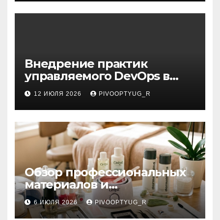
Внедрение практик
управляемого DevOps в
корпоративную ИТ-
12 ИЮЛЯ 2026
PIVOOPTYUG_R
инфраструктуру
Обзор профессиональных
материалов и
инструментов для
6 ИЮЛЯ 2026
PIVOOPTYUG_R
маникюра, депиляции,