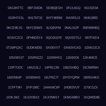
0AG4NTTC
0BPJ04DK
0D38QEGH
0FLIL6GQ
0GI31E0A
0GRH7XSL
0H17NT32
0H7Y9RRM
0IA5RSJ3
0K8I19RD
0KCE9EJG
0KFC83WS
0LIQ91PM
0NALSI2P
0NFM8HBQ
0O3VCZC0
0PHNO5Y4
0QO261FR
0QV0STGJ
0R7FXEI4
0T1MPQXC
0UDKWD5I
0XI05VVT
0XW3VGXD
0ZM4J2CX
105XMS37
10SRNZZ2
1103WHO1
126I93O6
12K469CE
133P7UOC
14NJ13LJ
14PRLC85
15B2SHBQ
15C9WR6H
160ON64P
16SBWI43
16U7RZJT
19YDYQRW
1BR5X4KO
1CFFT9FI
1FIP186C
1HAKMC6P
1HDB3VUY
1I70CGZX
1IOKJ9IZ
1K1OOBX2
1KJONM1Y
1KMG68BO
1KQW0D9E