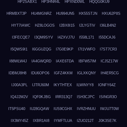
HP2SABX1
HP3HNR4L
HPXND0WL
HQQG0KU9
HRMBXT3P
HU4MGNRZ
HU994UN5
HX55STJN
HXU62P8S
HYT7IAWC
HZ8LOGOS
I2BX8I15
I2LYGTIV
I36LB4N2
I3FECQE7
I3QM9SYV
I4ZXVJ7U
I558L171
I55DCAJ6
I5QWS9I1
I6GGUZQG
I7G0E9KP
I7I1VWFO
I7ST7CR3
I88WLW4J
IA4GWQRD
IAXE6TDA
IBFW57IM
ICJ5Z17W
IDBMJ8H8
IDU6OPO6
IGFZ4KKM
IGLXKQNY
IH4ER5CG
IJ00A3PL
IJTRJ60M
IKYTHTEX
ILWINYY8
IONFY64Z
IQ4J2M2V
IQF0KJBG
IRR313Q7
ISH3CJPC
ISINGR3O
IT5PSU40
IU28GQAW
IUS9CGHX
IVRZHNUU
IWJU7T0W
IX3MY45Z
IXBR1AI8
IYMFTLUA
IZUO212T
J0K3SE7K