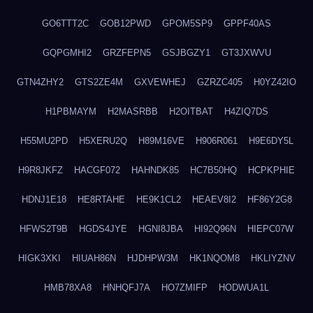
GO6TTT2C
GOB12PWD
GPOM5SP9
GPPF40AS
GQPGMHI2
GRZFEPN5
GSJBGZY1
GT3JXWVU
GTN4ZHY2
GTS2ZE4M
GXVEWHEJ
GZRZC405
H0YZ42IO
H1PBMAYM
H2MASRBB
H2OITBAT
H4ZIQ7DS
H55MU2PD
H5XERU2Q
H89M16VE
H906R061
H9E6DY5L
H9R8JKFZ
HACGF072
HAHNDK85
HC7B50HQ
HCPKPHIE
HDNJ1E18
HE8RTAHE
HE9K1CL2
HEAEV8I2
HF86Y2G8
HFWS2T9B
HGDS4JYE
HGNI8JBA
HI92Q96N
HIEPC07W
HIGK3XKI
HIUAH86N
HJDHPW3M
HK1NQOM8
HKLIYZNV
HMB78XA8
HNHQFJ7A
HO7ZMIFP
HODWUA1L