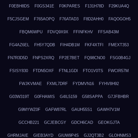
F0EBH8DS
F0GS341E
F0KPARES
F131H78D
F29KUA4Q
F5CJSGEM
F765AOPQ
F76ATAD3
F8D2AHH0
FAQOGOH5
FBQM6WPU
FDVQ9X9X
FFINFKHV
FFSAB43M
FG4AZ6EL
FH5Y7QDB
FIH4DB1M
FKF4XTFI
FMEXT353
FN7R3D5D
FNPS2XRQ
FP2E7BET
FQ98CNO0
FSG0B4GJ
FSISY830
FTDN5OXF
FTNL1GDI
FTO1V0TS
FWCIR57M
FWJKVMAE
FXML7DRF
FYDMVN16
FYHV8H92
G03W319T
G0FHAMIS
G4IL5159
G58SAPPA
G7JFBHBR
G9MYWZ0F
GAFW87RL
GAUH55S1
GAWH7V1M
GCCHB221
GCJEBCGY
GDCH6CAD
GEOKGJTA
GHRMJAIE
GIEB3AYD
GIUW9P4S
GJ2QT3B2
GLOHNMS3