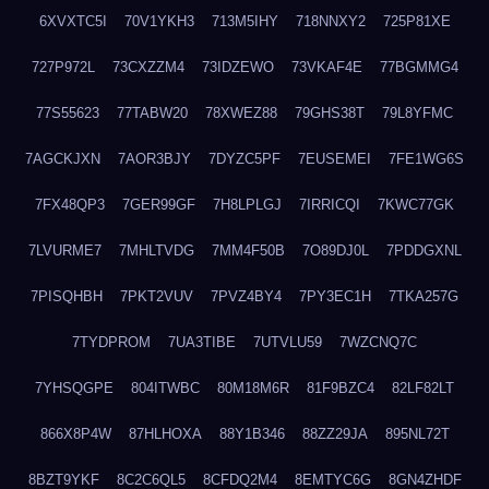
6XVXTC5I
70V1YKH3
713M5IHY
718NNXY2
725P81XE
727P972L
73CXZZM4
73IDZEWO
73VKAF4E
77BGMMG4
77S55623
77TABW20
78XWEZ88
79GHS38T
79L8YFMC
7AGCKJXN
7AOR3BJY
7DYZC5PF
7EUSEMEI
7FE1WG6S
7FX48QP3
7GER99GF
7H8LPLGJ
7IRRICQI
7KWC77GK
7LVURME7
7MHLTVDG
7MM4F50B
7O89DJ0L
7PDDGXNL
7PISQHBH
7PKT2VUV
7PVZ4BY4
7PY3EC1H
7TKA257G
7TYDPROM
7UA3TIBE
7UTVLU59
7WZCNQ7C
7YHSQGPE
804ITWBC
80M18M6R
81F9BZC4
82LF82LT
866X8P4W
87HLHOXA
88Y1B346
88ZZ29JA
895NL72T
8BZT9YKF
8C2C6QL5
8CFDQ2M4
8EMTYC6G
8GN4ZHDF