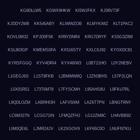
KG9DLLW5
KGWX9HKW
KI5WJFKX
KJ08V73F
KJDDY2W8
KK545ABY
KLIWWZOB
KLMYKIMZ
KLT1PAC2
KOVL0M32
KPJD0F5K
KR9YDNR4
KRG7DRYF
KS5G3Z8M
KSL803GP
KWEMS0FA
KX516STY
KXLC6J92
KYOXDC81
KYRSFGGQ
KYV4DRI4
KYX46IW3
L0BT21HO
L0Y2NEBV
L1GEGJ6S
L1ST8FKB
L2BMMW8Q
L2ZN3BHS
L57P2LQN
L5X01R51
L73T6M78
L7FYSCMH
L95AHS8U
L9FKU7RL
L9QDLOZM
LABRHI3H
LAFV50IM
LAZ6T7PN
LBNGTRNY
LC6M327N
LCGG71IN
LFMQZFHJ
LG12ZM8C
LH4VBB92
LIM0QE6L
LJMR24JV
LK2XGOV9
LKF65C0O
LNUFNTKU