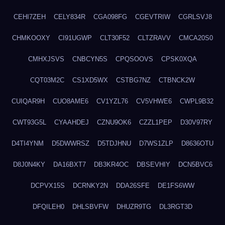
CEHI7ZEH
CELY834R
CGA098FG
CGEVTRIW
CGRLSVJ8
CHMKOOXY
CI91UGWP
CLT30F52
CLTZRAVV
CMCA20S0
CMHXJSVS
CNBCYN5S
CPQSOOVS
CPSK0XQA
CQT03M2C
CS1XD5WX
CSTBG7NZ
CTBNCK2W
CUIQAR9H
CUO8AME6
CV1YZL76
CV5VHWE6
CWPL9B32
CWT93G5L
CYAAHDEJ
CZNU9OK6
CZZL1PEP
D30V97RY
D4TI4YNM
D5DWWRSZ
D5TDJHNU
D7WS1ZLP
D8636OTU
D8J0N4KY
DA16BXT7
DB3KR4OC
DBSEVHIY
DCN5BVC6
DCPVX15S
DCRNKY2N
DDA26SFE
DE1FS6WW
DFQILEH0
DHLSBVFW
DHUZR9TG
DL3RGT3D