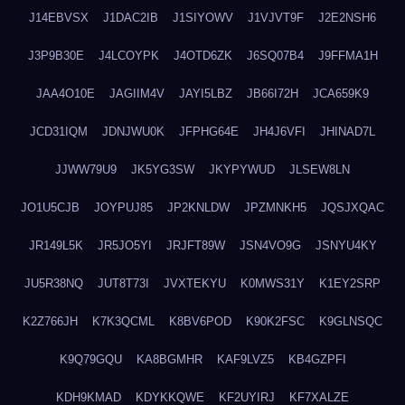
J14EBVSX
J1DAC2IB
J1SIYOWV
J1VJVT9F
J2E2NSH6
J3P9B30E
J4LCOYPK
J4OTD6ZK
J6SQ07B4
J9FFMA1H
JAA4O10E
JAGIIM4V
JAYI5LBZ
JB66I72H
JCA659K9
JCD31IQM
JDNJWU0K
JFPHG64E
JH4J6VFI
JHINAD7L
JJWW79U9
JK5YG3SW
JKYPYWUD
JLSEW8LN
JO1U5CJB
JOYPUJ85
JP2KNLDW
JPZMNKH5
JQSJXQAC
JR149L5K
JR5JO5YI
JRJFT89W
JSN4VO9G
JSNYU4KY
JU5R38NQ
JUT8T73I
JVXTEKYU
K0MWS31Y
K1EY2SRP
K2Z766JH
K7K3QCML
K8BV6POD
K90K2FSC
K9GLNSQC
K9Q79GQU
KA8BGMHR
KAF9LVZ5
KB4GZPFI
KDH9KMAD
KDYKKQWE
KF2UYIRJ
KF7XALZE