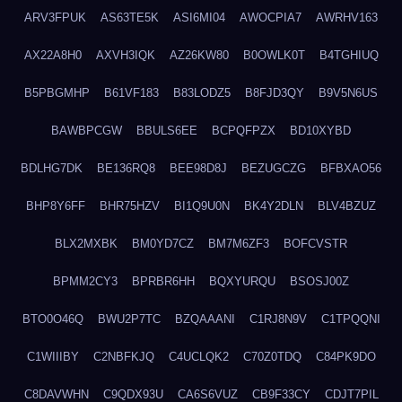
ARV3FPUK
AS63TE5K
ASI6MI04
AWOCPIA7
AWRHV163
AX22A8H0
AXVH3IQK
AZ26KW80
B0OWLK0T
B4TGHIUQ
B5PBGMHP
B61VF183
B83LODZ5
B8FJD3QY
B9V5N6US
BAWBPCGW
BBULS6EE
BCPQFPZX
BD10XYBD
BDLHG7DK
BE136RQ8
BEE98D8J
BEZUGCZG
BFBXAO56
BHP8Y6FF
BHR75HZV
BI1Q9U0N
BK4Y2DLN
BLV4BZUZ
BLX2MXBK
BM0YD7CZ
BM7M6ZF3
BOFCVSTR
BPMM2CY3
BPRBR6HH
BQXYURQU
BSOSJ00Z
BTO0O46Q
BWU2P7TC
BZQAAANI
C1RJ8N9V
C1TPQQNI
C1WIIIBY
C2NBFKJQ
C4UCLQK2
C70Z0TDQ
C84PK9DO
C8DAVWHN
C9QDX93U
CA6S6VUZ
CB9F33CY
CDJT7PIL