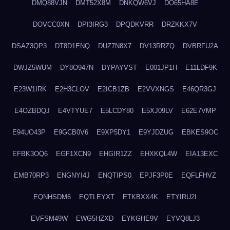
DMQ88VJN
DMT52X8M
DNKQW6VJ
DO65HA8E
DOVCC0XN
DPI3IRG3
DPQDKVRR
DRZKKX7V
DSAZ3QP3
DT8D1ENQ
DUZ7N8X7
DV13RRZQ
DVBRFU2A
DWJZ5WUM
DY8O947N
DYPAYVST
E001JP1H
E11LDF9K
E23W1IRK
E2H3CLOV
E2ICB1ZB
E2VVXNGS
E46QR3GJ
E4OZBDQJ
E4VTYUE7
E5LCDY80
E5XJ09LV
E62E7VMP
E94UO43P
E9GCB0V6
E9XP5DY1
E9YJDZUG
EBKES9OC
EFBK3OQ6
EGF1XCN9
EHGIR1ZZ
EHXKQL4W
EIA13EXC
EMB70RP3
ENGNYI4J
ENQTIPS0
EPJF3P0E
EQFLFHVZ
EQNHSDM6
EQTLEYXT
ETKBXX4K
ETYIRU2I
EVFSM49W
EWG5HZXD
EYKGHE9V
EYVQ8LJ3