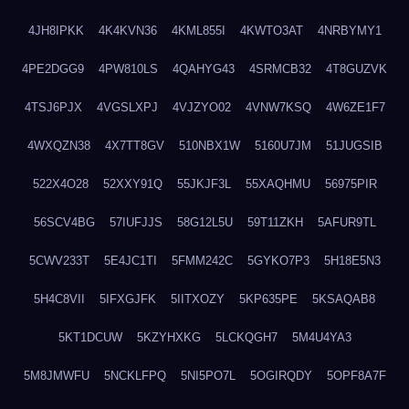
4JH8IPKK
4K4KVN36
4KML855I
4KWTO3AT
4NRBYMY1
4PE2DGG9
4PW810LS
4QAHYG43
4SRMCB32
4T8GUZVK
4TSJ6PJX
4VGSLXPJ
4VJZYO02
4VNW7KSQ
4W6ZE1F7
4WXQZN38
4X7TT8GV
510NBX1W
5160U7JM
51JUGSIB
522X4O28
52XXY91Q
55JKJF3L
55XAQHMU
56975PIR
56SCV4BG
57IUFJJS
58G12L5U
59T11ZKH
5AFUR9TL
5CWV233T
5E4JC1TI
5FMM242C
5GYKO7P3
5H18E5N3
5H4C8VII
5IFXGJFK
5IITXOZY
5KP635PE
5KSAQAB8
5KT1DCUW
5KZYHXKG
5LCKQGH7
5M4U4YA3
5M8JMWFU
5NCKLFPQ
5NI5PO7L
5OGIRQDY
5OPF8A7F