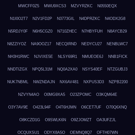
MWCFF0Z5
MWU9XCS3
MZVYRZKC
N0550EQX
N1I0O2T7
N2V1FD2P
N3773GIL
N4DPRZKC
N4ODX2G8
N5RDJY0F
N6H5CGZ0
N710ZHEC
N7HBYFUH
N8AYCB29
N8ZZIYOZ
NA9OOZ17
NECQIRND
NEDYCU27
NENBLWC7
NH3H1RWC
NJVIXE5E
NLSY69R1
NMUEOE6J
NNB1FICK
NNDTIZGX
NPQ5L31M
NQ0A2XA0
NSYS40EF
NTZGUBJ3
NUK7NBML
NWZNDAJN
NX6AV481
NXPUS3D3
NZPB2200
NZVYN4AO
O0MG9XA5
O23ZPOMC
O3KQM64E
O3Y7AV9E
O423L94F
O4T6HJMN
O6CET7UF
O70Q6XNQ
O8KCZD1G
O9SWLK6N
O9ZJOMZT
OA3UFZJL
OCQUXSU1
ODYX8A5O
OEMNQ8Q7
OFTH07WN