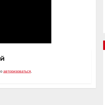
ий
мо
авторизоваться
.