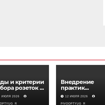
ды и критерии
Внедрение
бора розеток и
практик
ключателей
управляемого
1 ИЮЛЯ 2026
12 ИЮЛЯ 2026
DevOps в
OOPTYUG_R
PIVOOPTYUG_R