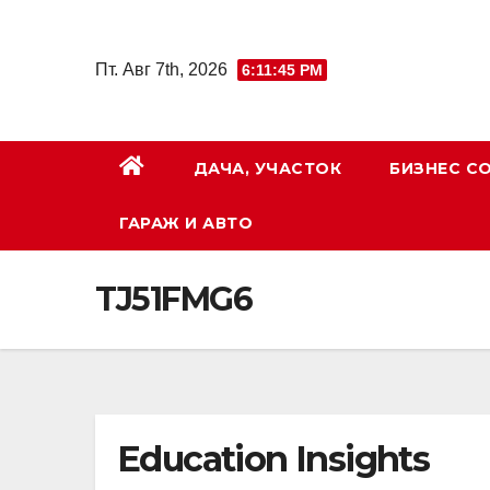
Перейти
к
Пт. Авг 7th, 2026
6:11:46 PM
содержимому
ДАЧА, УЧАСТОК
БИЗНЕС С
ГАРАЖ И АВТО
TJ51FMG6
Education Insights