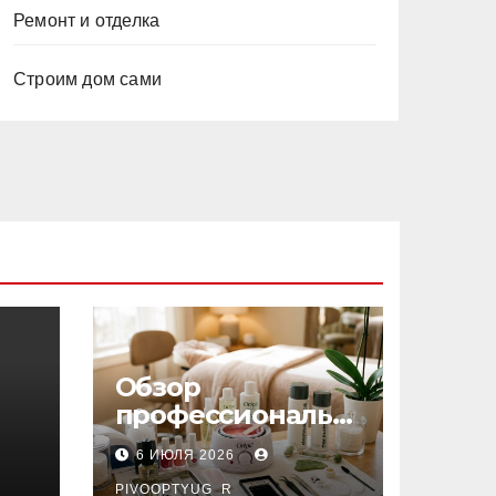
Ремонт и отделка
Строим дом сами
Обзор
профессиональн
ых материалов и
6 ИЮЛЯ 2026
инструментов
PIVOOPTYUG_R