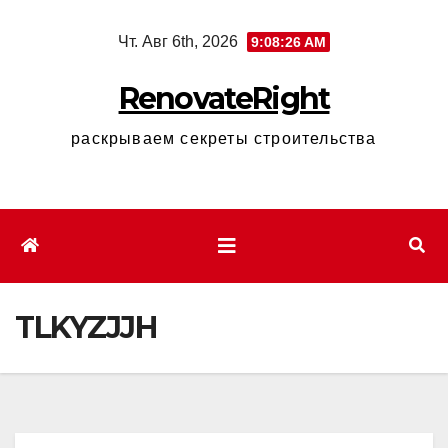
Перейти
Чт. Авг 6th, 2026
9:08:27 AM
к
содержимому
RenovateRight
раскрываем секреты строительства
TLKYZJJH