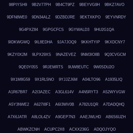
98PIYSH9
9B2V77PH
9B4CT9PZ
9BEYVG9H
9BKZ7AVO
9DFN8WE0
9DN34ALZ
9DZBDJRE
9EKTXKPO
9EYVNRDY
9G4PXZ84
9GPGCFCS
9GYWALD3
9HU2G1QA
9IDKWGWQ
9IL8EDHA
9JA7JOQ9
9KKHTYIP
9KXDCNY7
9KZY0X2M
9LPX29XS
9NAZEVEZ
9NM3IO8B
9Q3CVGCM
9QE0Y05S
9RJEMRTS
9UW8EUTC
9W0SDU2O
9X1M8G59
9X1RL5NO
9YJJZJ6M
A04LTO96
A1935LIQ
A1R67BR7
A2I3AZEC
A3GL614V
A4N5RYT3
A52WYVGW
A5Y3NWE2
A627I8F1
A6I3WV0B
A782U1QR
A7DADQHQ
A7X6JATR
A8LOL4ZV
A9GEP7N3
AAEJWLHD
AB6S6UZH
ABWKZCNH
ACUPC2X8
ACXX236G
ADQOJYQO