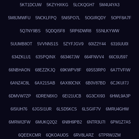
5KT1DCUW
5KZYHXKG
5LCKQGH7
5M4U4YA3
5M8JMWFU
5NCKLFPQ
5NI5PO7L
5OGIRQDY
5OPF8A7F
5Q7NY9BS
5QDQI5F8
5RP6DWR8
5SNLKYWW
5UUMB8OT
5VVNNS1S
5ZYFJGV9
60IZ2Y44
6316UU0I
634ZKLU1
63SPQINX
663467JW
664FNVV4
66C6U597
66NBHAON
68EZZKJQ
69KWPV8F
69S53RP0
6A7TVFIW
6ANZ4C8L
6AX21SAB
6AX80CNX
6B0V87BD
6CJKUI7J
6DMVW7ZP
6DREN8XO
6EI21UCB
6G3CXI93
6HWL9A3P
6I5IUH76
6JGSI1UR
6LSD5KCS
6LSGIF7V
6MRU4GHW
6MRWI2FW
6MUKQ2Q2
6N8H9PB2
6NTR3U7I
6PM1Z7A5
6QEEKCMR
6QKOAUOS
6RV8LARZ
6TPRWJZM