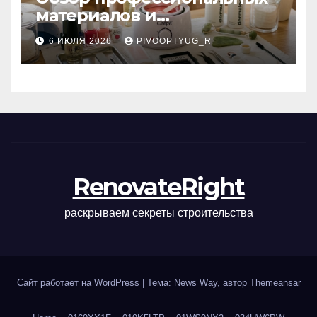
материалов и
инструментов для
6 ИЮЛЯ 2026
PIVOOPTYUG_R
маникюра, депиляции,
наращивания ресниц и
ухода
RenovateRight
раскрываем секреты строительства
Сайт работает на WordPress
|
Тема: News Way, автор
Themeansar