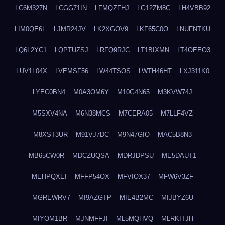
LC6M327N
LCGG71IN
LFMQZFHJ
LG12ZM8C
LH4VBB92
LIM0QE6L
LJMR24JV
LK2XGOV9
LKF65C0O
LNUFNTKU
LQ6L2YC1
LQPTUZSJ
LRFQ9RJC
LT1BIXMN
LT4OEEO3
LUV1L04X
LVEMSF56
LW44TSOS
LWTH46HT
LXJ311K0
LYEC0BN4
M0A3OM6Y
M10G4N65
M3KVW74J
M5SXV4NA
M6N38MCS
M7CERA05
M7LLF4VZ
M8XST3UR
M91VJ7DC
M9N47GIO
MAC5B8N3
MB65CW0R
MDCZUQSA
MDRJDPSU
ME5DAUT1
MEHPQXEI
MFFP54OX
MFVIOX37
MFW6V3ZF
MGREWRV7
MI9AZGTP
MIE4B2MC
MIJBYZ6U
MIYOM1BR
MJNMFFJI
ML5MQHVQ
MLRKITJH