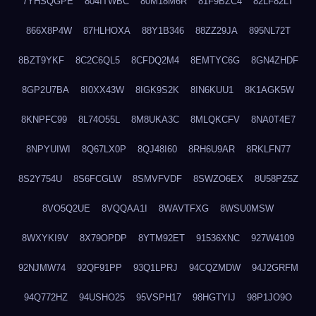
7YHSQGPE
804ITWBC
80M18M6R
81F9BZC4
82LF82LT
866X8P4W
87HLHOXA
88Y1B346
88ZZ29JA
895NL72T
8BZT9YKF
8C2C6QL5
8CFDQ2M4
8EMTYC6G
8GN4ZHDF
8GP2U7BA
8I0XX43W
8IGK9S2K
8IN6KUU1
8K1AGK5W
8KNPFC99
8L74O55L
8M8UKA3C
8MLQKCFV
8NA0T4E7
8NPYUIWI
8Q67LX0P
8QJ48I60
8RH6U9AR
8RKLFN77
8S2Y754U
8S6FCGLW
8SMVFVDF
8SWZO6EX
8U58PZ5Z
8VO5Q2UE
8VQQAA1I
8WAVTFXG
8WSU0MSW
8WXYKI9V
8X79OPDP
8YTM92ET
91536XNC
927W4109
92NJMW74
92QF91PP
93Q1LPRJ
94CQZMDW
94J2GRFM
94Q772HZ
94USHO25
95VSPH17
98HGTYIJ
98P1JO9O