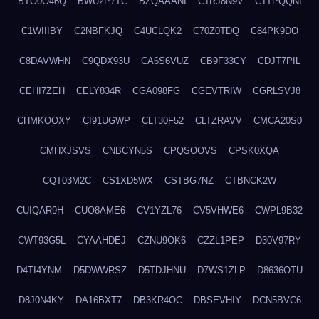
BTO0O46Q
BWU2P7TC
BZQAAANI
C1RJ8N9V
C1TPQQNI
C1WIIIBY
C2NBFKJQ
C4UCLQK2
C70Z0TDQ
C84PK9DO
C8DAVWHN
C9QDX93U
CA6S6VUZ
CB9F33CY
CDJT7PIL
CEHI7ZEH
CELY834R
CGA098FG
CGEVTRIW
CGRLSVJ8
CHMKOOXY
CI91UGWP
CLT30F52
CLTZRAVV
CMCA20S0
CMHXJSVS
CNBCYN5S
CPQSOOVS
CPSK0XQA
CQT03M2C
CS1XD5WX
CSTBG7NZ
CTBNCK2W
CUIQAR9H
CUO8AME6
CV1YZL76
CV5VHWE6
CWPL9B32
CWT93G5L
CYAAHDEJ
CZNU9OK6
CZZL1PEP
D30V97RY
D4TI4YNM
D5DWWRSZ
D5TDJHNU
D7WS1ZLP
D8636OTU
D8J0N4KY
DA16BXT7
DB3KR4OC
DBSEVHIY
DCN5BVC6