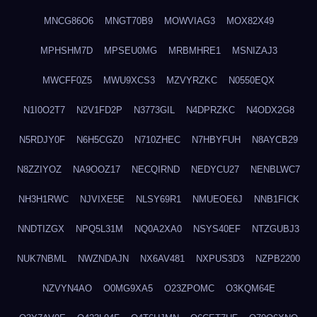
MNCG86O6
MNGT70B9
MOWVIAG3
MOX82X49
MPHSHM7D
MPSEU0MG
MRBMHRE1
MSNIZAJ3
MWCFF0Z5
MWU9XCS3
MZVYRZKC
N0550EQX
N1I0O2T7
N2V1FD2P
N3773GIL
N4DPRZKC
N4ODX2G8
N5RDJY0F
N6H5CGZ0
N710ZHEC
N7HBYFUH
N8AYCB29
N8ZZIYOZ
NA9OOZ17
NECQIRND
NEDYCU27
NENBLWC7
NH3H1RWC
NJVIXE5E
NLSY69R1
NMUEOE6J
NNB1FICK
NNDTIZGX
NPQ5L31M
NQ0A2XA0
NSYS40EF
NTZGUBJ3
NUK7NBML
NWZNDAJN
NX6AV481
NXPUS3D3
NZPB2200
NZVYN4AO
O0MG9XA5
O23ZPOMC
O3KQM64E