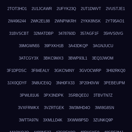
2TOT3HO1
2U1JCAWR
2UFYK23Q
2UT1DWVT
2VUSTJE1
2W496244
2WK2EL88
2WNPNKRH
2YKK8NSK
2YT95AO1
31BVSCBT
32MATDBP
3478760D
357AGF1F
35HVS0VG
39MGWN55
39PXKH1B
3A43DKQP
3AGNJUCU
3ATCGY3X
3BKC9MX3
3BWP93L1
3EQ3JWOM
3F1DPDSC
3F84EALY
3GKCN4NY
3GVOCWRP
3H92RKQ0
3JX0QDYF
3N8UCE6Q
3NH0FX33
3P20H0VW
3PEBEUPM
3PWL81U6
3PX3NDPK
3SRBQEDJ
3TBVTN7Z
3VXFRWKX
3VZRTGEK
3W3MHD4O
3WI8G8SN
3WTTA97N
3XMLLD4K
3XWW9P5D
3ZUNKQ9P