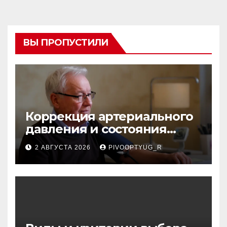
ВЫ ПРОПУСТИЛИ
Коррекция артериального
давления и состояния
сосудов в профилактике
2 АВГУСТА 2026
PIVOOPTYUG_R
инсульта