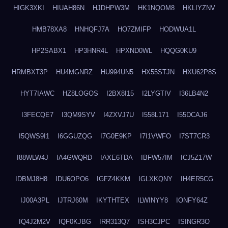
HIGK3XKI
HIUAH86N
HJDHPW3M
HK1NQOM8
HKLIYZNV
HMB78XA8
HNHQFJ7A
HO7ZMIFP
HODWUA1L
HP2SABX1
HP3HNR4L
HPXND0WL
HQQG0KU9
HRMBXT3P
HU4MGNRZ
HU994UN5
HX55STJN
HXU62P8S
HYT7IAWC
HZ8LOGOS
I2BX8I15
I2LYGTIV
I36LB4N2
I3FECQE7
I3QM9SYV
I4ZXVJ7U
I558L171
I55DCAJ6
I5QWS9I1
I6GGUZQG
I7G0E9KP
I7I1VWFO
I7ST7CR3
I88WLW4J
IA4GWQRD
IAXE6TDA
IBFW57IM
ICJ5Z17W
IDBMJ8H8
IDU6OPO6
IGFZ4KKM
IGLXKQNY
IH4ER5CG
IJ00A3PL
IJTRJ60M
IKYTHTEX
ILWINYY8
IONFY64Z
IQ4J2M2V
IQF0KJBG
IRR313Q7
ISH3CJPC
ISINGR3O