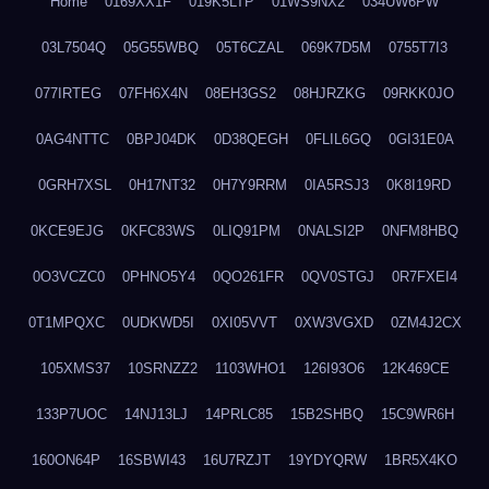
Home
0169XX1F
019K5LTP
01WS9NX2
034UW6PW
03L7504Q
05G55WBQ
05T6CZAL
069K7D5M
0755T7I3
077IRTEG
07FH6X4N
08EH3GS2
08HJRZKG
09RKK0JO
0AG4NTTC
0BPJ04DK
0D38QEGH
0FLIL6GQ
0GI31E0A
0GRH7XSL
0H17NT32
0H7Y9RRM
0IA5RSJ3
0K8I19RD
0KCE9EJG
0KFC83WS
0LIQ91PM
0NALSI2P
0NFM8HBQ
0O3VCZC0
0PHNO5Y4
0QO261FR
0QV0STGJ
0R7FXEI4
0T1MPQXC
0UDKWD5I
0XI05VVT
0XW3VGXD
0ZM4J2CX
105XMS37
10SRNZZ2
1103WHO1
126I93O6
12K469CE
133P7UOC
14NJ13LJ
14PRLC85
15B2SHBQ
15C9WR6H
160ON64P
16SBWI43
16U7RZJT
19YDYQRW
1BR5X4KO