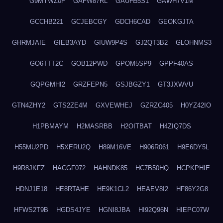
G9MYWZ0F
GAFW87RL
GAUH55S1
GAWH7V1M
GCCHB221
GCJEBCGY
GDCH6CAD
GEOKGJTA
GHRMJAIE
GIEB3AYD
GIUW9P4S
GJ2QT3B2
GLOHNMS3
GO6TTT2C
GOB12PWD
GPOM5SP9
GPPF40AS
GQPGMHI2
GRZFEPN5
GSJBGZY1
GT3JXWVU
GTN4ZHY2
GTS2ZE4M
GXVEWHEJ
GZRZC405
H0YZ42IO
H1PBMAYM
H2MASRBB
H2OITBAT
H4ZIQ7DS
H55MU2PD
H5XERU2Q
H89M16VE
H906R061
H9E6DY5L
H9R8JKFZ
HACGF072
HAHNDK85
HC7B50HQ
HCPKPHIE
HDNJ1E18
HE8RTAHE
HE9K1CL2
HEAEV8I2
HF86Y2G8
HFWS2T9B
HGDS4JYE
HGNI8JBA
HI92Q96N
HIEPC07W