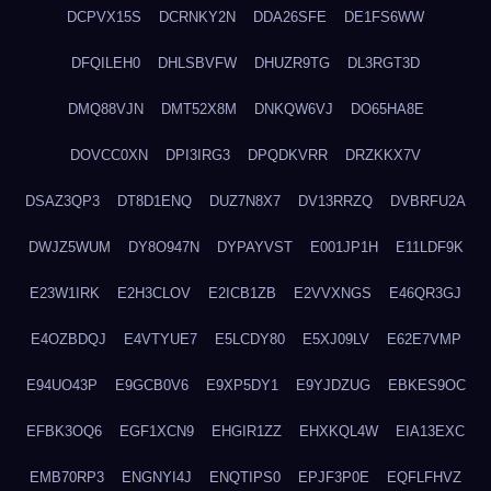
DCPVX15S
DCRNKY2N
DDA26SFE
DE1FS6WW
DFQILEH0
DHLSBVFW
DHUZR9TG
DL3RGT3D
DMQ88VJN
DMT52X8M
DNKQW6VJ
DO65HA8E
DOVCC0XN
DPI3IRG3
DPQDKVRR
DRZKKX7V
DSAZ3QP3
DT8D1ENQ
DUZ7N8X7
DV13RRZQ
DVBRFU2A
DWJZ5WUM
DY8O947N
DYPAYVST
E001JP1H
E11LDF9K
E23W1IRK
E2H3CLOV
E2ICB1ZB
E2VVXNGS
E46QR3GJ
E4OZBDQJ
E4VTYUE7
E5LCDY80
E5XJ09LV
E62E7VMP
E94UO43P
E9GCB0V6
E9XP5DY1
E9YJDZUG
EBKES9OC
EFBK3OQ6
EGF1XCN9
EHGIR1ZZ
EHXKQL4W
EIA13EXC
EMB70RP3
ENGNYI4J
ENQTIPS0
EPJF3P0E
EQFLFHVZ