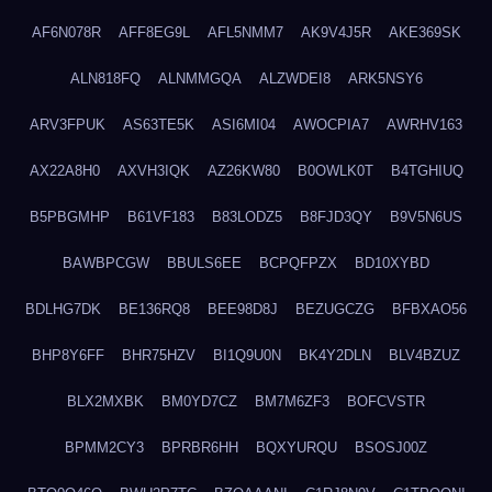
AF6N078R
AFF8EG9L
AFL5NMM7
AK9V4J5R
AKE369SK
ALN818FQ
ALNMMGQA
ALZWDEI8
ARK5NSY6
ARV3FPUK
AS63TE5K
ASI6MI04
AWOCPIA7
AWRHV163
AX22A8H0
AXVH3IQK
AZ26KW80
B0OWLK0T
B4TGHIUQ
B5PBGMHP
B61VF183
B83LODZ5
B8FJD3QY
B9V5N6US
BAWBPCGW
BBULS6EE
BCPQFPZX
BD10XYBD
BDLHG7DK
BE136RQ8
BEE98D8J
BEZUGCZG
BFBXAO56
BHP8Y6FF
BHR75HZV
BI1Q9U0N
BK4Y2DLN
BLV4BZUZ
BLX2MXBK
BM0YD7CZ
BM7M6ZF3
BOFCVSTR
BPMM2CY3
BPRBR6HH
BQXYURQU
BSOSJ00Z