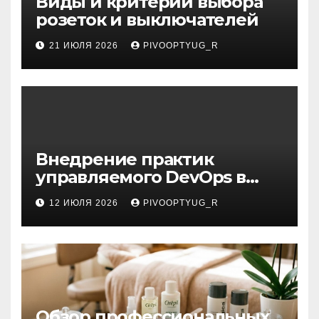
Виды и критерии выбора
розеток и выключателей
21 ИЮЛЯ 2026
PIVOOPTYUG_R
Внедрение практик
управляемого DevOps в
корпоративную ИТ-
12 ИЮЛЯ 2026
PIVOOPTYUG_R
инфраструктуру
Обзор профессиональных