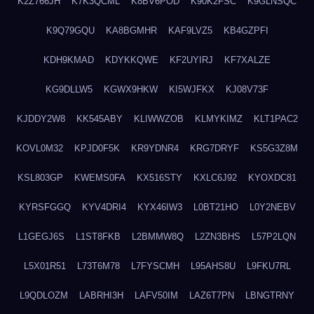
K2Z766JH
K7K3QCML
K8BV6POD
K90K2FSC
K9GLNSQC
K9Q79GQU
KA8BGMHR
KAF9LVZ5
KB4GZPFI
KDH9KMAD
KDYKKQWE
KF2UYIRJ
KF7XALZE
KG9DLLW5
KGWX9HKW
KI5WJFKX
KJ08V73F
KJDDY2W8
KK545ABY
KLIWWZOB
KLMYKIMZ
KLT1PAC2
KOVL0M32
KPJD0F5K
KR9YDNR4
KRG7DRYF
KS5G3Z8M
KSL803GP
KWEMS0FA
KX516STY
KXLC6J92
KYOXDC81
KYRSFGGQ
KYV4DRI4
KYX46IW3
L0BT21HO
L0Y2NEBV
L1GEGJ6S
L1ST8FKB
L2BMMW8Q
L2ZN3BHS
L57P2LQN
L5X01R51
L73T6M78
L7FYSCMH
L95AHS8U
L9FKU7RL
L9QDLOZM
LABRHI3H
LAFV50IM
LAZ6T7PN
LBNGTRNY