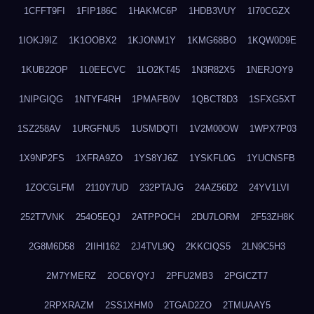
1CFFT9FI
1FIP186C
1HAKMC6P
1HDB3VUY
1I70CGZX
1IOKJ9IZ
1K1OOBX2
1KJONM1Y
1KMG68BO
1KQW0D9E
1KUB22OP
1L0EECVC
1LO2KT45
1N3R82X5
1NERJOY9
1NIPGIQG
1NTYF4RH
1PMAFB0V
1QBCT8D3
1SFXG5XT
1SZ258AV
1URGFNU5
1USMDQTI
1V2M00OW
1WPX7P03
1X9NP2FS
1XFRA9ZO
1YS8YJ6Z
1YSKFL0G
1YUCNSFB
1ZOCGLFM
2110Y7UD
232PTAJG
24AZ56D2
24YV1LVI
252T7VNK
254O5EQJ
2ATPPOCH
2DU7LORM
2F53ZH8K
2G8M6D58
2IIHI162
2J4TVL9Q
2KKCIQS5
2LN9C5H3
2M7YMERZ
2OC6YQYJ
2PFU2MB3
2PGICZT7
2RPXRAZM
2SS1XHM0
2TGAD2ZO
2TMUAAY5