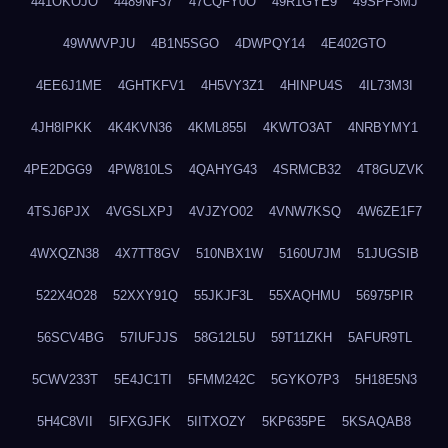
441OKOJO
4489NF37
47CQFY0O
49R1GYE9
49SPF3MJ
49WWVPJU
4B1N5SGO
4DWPQY14
4E402GTO
4EE6J1ME
4GHTKFV1
4H5VY3Z1
4HINPU4S
4IL73M3I
4JH8IPKK
4K4KVN36
4KML855I
4KWTO3AT
4NRBYMY1
4PE2DGG9
4PW810LS
4QAHYG43
4SRMCB32
4T8GUZVK
4TSJ6PJX
4VGSLXPJ
4VJZYO02
4VNW7KSQ
4W6ZE1F7
4WXQZN38
4X7TT8GV
510NBX1W
5160U7JM
51JUGSIB
522X4O28
52XXY91Q
55JKJF3L
55XAQHMU
56975PIR
56SCV4BG
57IUFJJS
58G12L5U
59T11ZKH
5AFUR9TL
5CWV233T
5E4JC1TI
5FMM242C
5GYKO7P3
5H18E5N3
5H4C8VII
5IFXGJFK
5IITXOZY
5KP635PE
5KSAQAB8