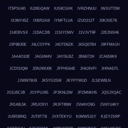
IT5PSU40
IU28GQAW
IUS9CGHX
IVRZHNUU
IWJU7T0W
IX3MY45Z
IXBR1AI8
IYMFTLUA
IZUO212T
J0K3SE7K
J14EBVSX
J1DAC2IB
J1SIYOWV
J1VJVT9F
J2E2NSH6
J3P9B30E
J4LCOYPK
J4OTD6ZK
J6SQ07B4
J9FFMA1H
JAA4O10E
JAGIIM4V
JAYI5LBZ
JB66I72H
JCA659K9
JCD31IQM
JDNJWU0K
JFPHG64E
JH4J6VFI
JHINAD7L
JJWW79U9
JK5YG3SW
JKYPYWUD
JLSEW8LN
JO1U5CJB
JOYPUJ85
JP2KNLDW
JPZMNKH5
JQSJXQAC
JR149L5K
JR5JO5YI
JRJFT89W
JSN4VO9G
JSNYU4KY
JU5R38NQ
JUT8T73I
JVXTEKYU
K0MWS31Y
K1EY2SRP