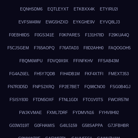
EQNHSDM6
EQTLEYXT
ETKBXX4K
ETYIRU2I
EVFSM49W
EWG5HZXD
EYKGHE9V
EYVQ8LJ3
F0EBH8DS
F0GS341E
F0KPARES
F131H78D
F29KUA4Q
F5CJSGEM
F765AOPQ
F76ATAD3
F8D2AHH0
FAQOGOH5
FBQM6WPU
FDVQ9X9X
FFINFKHV
FFSAB43M
FG4AZ6EL
FH5Y7QDB
FIH4DB1M
FKF4XTFI
FMEXT353
FN7R3D5D
FNPS2XRQ
FP2E7BET
FQ98CNO0
FSG0B4GJ
FSISY830
FTDN5OXF
FTNL1GDI
FTO1V0TS
FWCIR57M
FWJKVMAE
FXML7DRF
FYDMVN16
FYHV8H92
G03W319T
G0FHAMIS
G4IL5159
G58SAPPA
G7JFBHBR