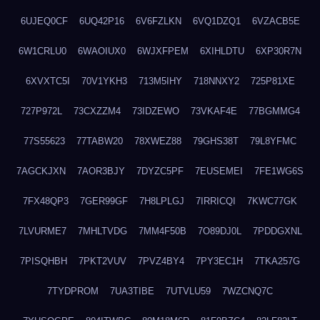
6UJEQ0CF
6UQ42P16
6V6FZLKN
6VQ1DZQ1
6VZACB5E
6W1CRLU0
6WAOIUX0
6WJXFPEM
6XIHLDTU
6XP30R7N
6XVXTC5I
70V1YKH3
713M5IHY
718NNXY2
725P81XE
727P972L
73CXZZM4
73IDZEWO
73VKAF4E
77BGMMG4
77S55623
77TABW20
78XWEZ88
79GHS38T
79L8YFMC
7AGCKJXN
7AOR3BJY
7DYZC5PF
7EUSEMEI
7FE1WG6S
7FX48QP3
7GER99GF
7H8LPLGJ
7IRRICQI
7KWC77GK
7LVURME7
7MHLTVDG
7MM4F50B
7O89DJ0L
7PDDGXNL
7PISQHBH
7PKT2VUV
7PVZ4BY4
7PY3EC1H
7TKA257G
7TYDPROM
7UA3TIBE
7UTVLU59
7WZCNQ7C