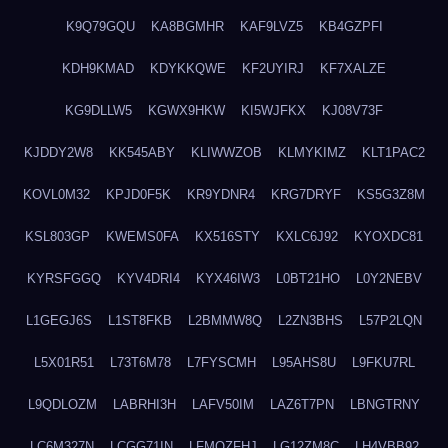
K9Q79GQU
KA8BGMHR
KAF9LVZ5
KB4GZPFI
KDH9KMAD
KDYKKQWE
KF2UYIRJ
KF7XALZE
KG9DLLW5
KGWX9HKW
KI5WJFKX
KJ08V73F
KJDDY2W8
KK545ABY
KLIWWZOB
KLMYKIMZ
KLT1PAC2
KOVL0M32
KPJD0F5K
KR9YDNR4
KRG7DRYF
KS5G3Z8M
KSL803GP
KWEMS0FA
KX516STY
KXLC6J92
KYOXDC81
KYRSFGGQ
KYV4DRI4
KYX46IW3
L0BT21HO
L0Y2NEBV
L1GEGJ6S
L1ST8FKB
L2BMMW8Q
L2ZN3BHS
L57P2LQN
L5X01R51
L73T6M78
L7FYSCMH
L95AHS8U
L9FKU7RL
L9QDLOZM
LABRHI3H
LAFV50IM
LAZ6T7PN
LBNGTRNY
LC6M327N
LCGG71IN
LFMQZFHJ
LG12ZM8C
LH4VBB92