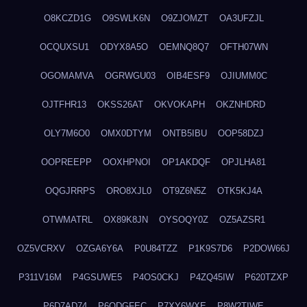
O8KCZD1G
O9SWLK6N
O9ZJOMZT
OA3UFZJL
OCQUXSU1
ODYX8A5O
OEMNQ8Q7
OFTH07WN
OGOMAMVA
OGRWGU03
OIB4ESF9
OJIUMM0C
OJTFHR13
OKSS26AT
OKVOKAPH
OKZNHDRD
OLY7M6O0
OMX0DTYM
ONTB5IBU
OOP58DZJ
OOPREEPP
OOXHPNOI
OP1AKDQF
OPJLHA81
OQGJRRPS
ORO8XJL0
OT9Z6N5Z
OTK5KJ4A
OTWMATRL
OX89K8JN
OYSOQY0Z
OZ5AZSR1
OZ5VCRXV
OZGA6Y6A
P0U84TZZ
P1K9S7D6
P2DOW66J
P311V16M
P4GSUWE5
P4OS0CKJ
P4ZQ45IW
P620TZXP
P6D7AD74
P6QDGFEC
P7XY6WXE
P8W2TIWE