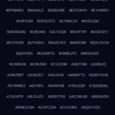
9DFN8WE0
9DN34ALZ
9DZBDJRE
9EKTXKPO
9EYVNRDY
9G4PXZ84
9GPGCFCS
9GYWALD3
9HU2G1QA
9IDKWGWQ
9IL8EDHA
9JA7JOQ9
9KKHTYIP
9KXDCNY7
9KZY0X2M
9LPX29XS
9NAZEVEZ
9NM3IO8B
9Q3CVGCM
9QE0Y05S
9RJEMRTS
9UW8EUTC
9W0SDU2O
9X1M8G59
9X1RL5NO
9YJJZJ6M
A04LTO96
A1935LIQ
A1R67BR7
A2I3AZEC
A3GL614V
A4N5RYT3
A52WYVGW
A5Y3NWE2
A627I8F1
A6I3WV0B
A782U1QR
A7DADQHQ
A7X6JATR
A8LOL4ZV
A9GEP7N3
AAEJWLHD
AB6S6UZH
ABWKZCNH
ACUPC2X8
ACXX236G
ADQOJYQO