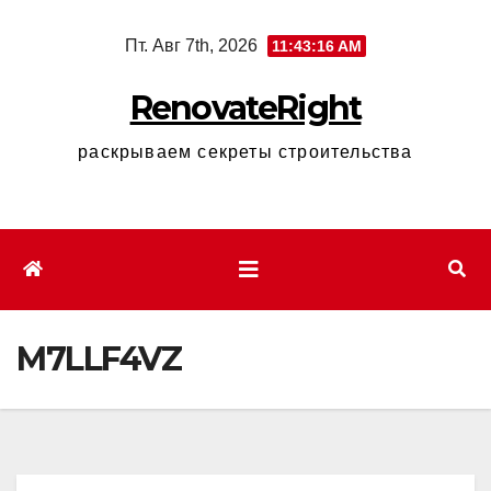
Перейти
Пт. Авг 7th, 2026
11:43:17 AM
к
содержимому
RenovateRight
раскрываем секреты строительства
M7LLF4VZ