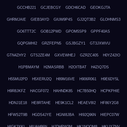
GCCHB221
GCJEBCGY
GDCH6CAD
GEOKGJTA
GHRMJAIE
GIEB3AYD
GIUW9P4S
GJ2QT3B2
GLOHNMS3
GO6TTT2C
GOB12PWD
GPOM5SP9
GPPF40AS
GQPGMHI2
GRZFEPN5
GSJBGZY1
GT3JXWVU
GTN4ZHY2
GTS2ZE4M
GXVEWHEJ
GZRZC405
H0YZ42IO
H1PBMAYM
H2MASRBB
H2OITBAT
H4ZIQ7DS
H55MU2PD
H5XERU2Q
H89M16VE
H906R061
H9E6DY5L
H9R8JKFZ
HACGF072
HAHNDK85
HC7B50HQ
HCPKPHIE
HDNJ1E18
HE8RTAHE
HE9K1CL2
HEAEV8I2
HF86Y2G8
HFWS2T9B
HGDS4JYE
HGNI8JBA
HI92Q96N
HIEPC07W
HIGK3XKI
HIUAH86N
HJDHPW3M
HK1NQOM8
HKLIYZNV