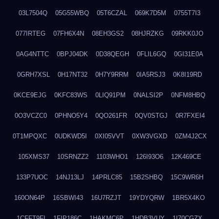
03L7504Q
05G55WBQ
05T6CZAL
069K7D5M
0755T7I3
077IRTEG
07FH6X4N
08EH3GS2
08HJRZKG
09RKK0JO
0AG4NTTC
0BPJ04DK
0D38QEGH
0FLIL6GQ
0GI31E0A
0GRH7XSL
0H17NT32
0H7Y9RRM
0IA5RSJ3
0K8I19RD
0KCE9EJG
0KFC83WS
0LIQ91PM
0NALSI2P
0NFM8HBQ
0O3VCZC0
0PHNO5Y4
0QO261FR
0QV0STGJ
0R7FXEI4
0T1MPQXC
0UDKWD5I
0XI05VVT
0XW3VGXD
0ZM4J2CX
105XMS37
10SRNZZ2
1103WHO1
126I93O6
12K469CE
133P7UOC
14NJ13LJ
14PRLC85
15B2SHBQ
15C9WR6H
160ON64P
16SBWI43
16U7RZJT
19YDYQRW
1BR5X4KO
1CFFT9FI
1FIP186C
1HAKMC6P
1HDB3VUY
1I70CGZX