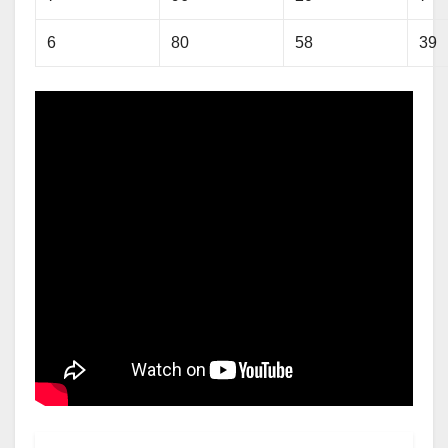
6
80
58
39