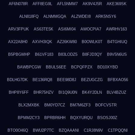
AF6N078R
AFF8EG9L
AFL5NMM7
AK9V4J5R
AKE369SK
ALN818FQ
ALNMMGQA
ALZWDEI8
ARK5NSY6
ARV3FPUK
AS63TE5K
ASI6MI04
AWOCPIA7
AWRHV163
AX22A8H0
AXVH3IQK
AZ26KW80
B0OWLK0T
B4TGHIUQ
B5PBGMHP
B61VF183
B83LODZ5
B8FJD3QY
B9V5N6US
BAWBPCGW
BBULS6EE
BCPQFPZX
BD10XYBD
BDLHG7DK
BE136RQ8
BEE98D8J
BEZUGCZG
BFBXAO56
BHP8Y6FF
BHR75HZV
BI1Q9U0N
BK4Y2DLN
BLV4BZUZ
BLX2MXBK
BM0YD7CZ
BM7M6ZF3
BOFCVSTR
BPMM2CY3
BPRBR6HH
BQXYURQU
BSOSJ00Z
BTO0O46Q
BWU2P7TC
BZQAAANI
C1RJ8N9V
C1TPQQNI