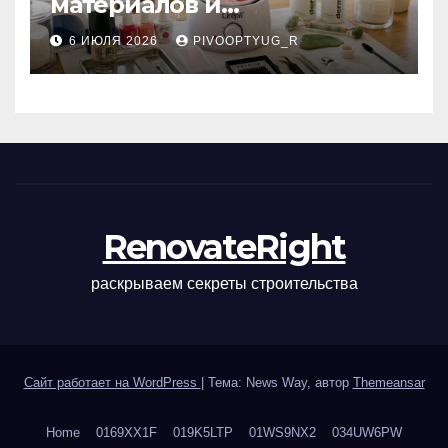
материалов и
инструментов для
6 ИЮЛЯ 2026
PIVOOPTYUG_R
маникюра, депиляции,
наращивания ресниц и
ухода
RenovateRight
раскрываем секреты строительства
Сайт работает на WordPress
|
Тема: News Way, автор
Themeansar
Home
0169XX1F
019K5LTP
01WS9NX2
034UW6PW