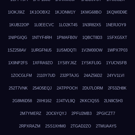
1IOKJ9IZ
1K1OOBX2
1KJONM1Y
1KMG68BO
1KQW0D9E
1KUB22OP
1L0EECVC
1LO2KT45
1N3R82X5
1NERJOY9
1NIPGIQG
1NTYF4RH
1PMAFB0V
1QBCT8D3
1SFXG5XT
1SZ258AV
1URGFNU5
1USMDQTI
1V2M00OW
1WPX7P03
1X9NP2FS
1XFRA9ZO
1YS8YJ6Z
1YSKFL0G
1YUCNSFB
1ZOCGLFM
2110Y7UD
232PTAJG
24AZ56D2
24YV1LVI
252T7VNK
254O5EQJ
2ATPPOCH
2DU7LORM
2F53ZH8K
2G8M6D58
2IIHI162
2J4TVL9Q
2KKCIQS5
2LN9C5H3
2M7YMERZ
2OC6YQYJ
2PFU2MB3
2PGICZT7
2RPXRAZM
2SS1XHM0
2TGAD2ZO
2TMUAAY5