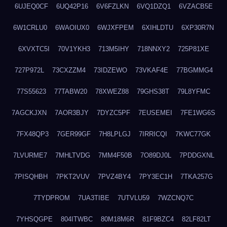
6UJEQ0CF
6UQ42P16
6V6FZLKN
6VQ1DZQ1
6VZACB5E
6W1CRLU0
6WAOIUX0
6WJXFPEM
6XIHLDTU
6XP30R7N
6XVXTC5I
70V1YKH3
713M5IHY
718NNXY2
725P81XE
727P972L
73CXZZM4
73IDZEWO
73VKAF4E
77BGMMG4
77S55623
77TABW20
78XWEZ88
79GHS38T
79L8YFMC
7AGCKJXN
7AOR3BJY
7DYZC5PF
7EUSEMEI
7FE1WG6S
7FX48QP3
7GER99GF
7H8LPLGJ
7IRRICQI
7KWC77GK
7LVURME7
7MHLTVDG
7MM4F50B
7O89DJ0L
7PDDGXNL
7PISQHBH
7PKT2VUV
7PVZ4BY4
7PY3EC1H
7TKA257G
7TYDPROM
7UA3TIBE
7UTVLU59
7WZCNQ7C
7YHSQGPE
804ITWBC
80M18M6R
81F9BZC4
82LF82LT