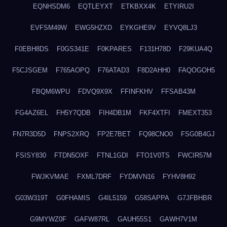
EQNHSDM6
EQTLEYXT
ETKBXX4K
ETYIRU2I
EVFSM49W
EWG5HZXD
EYKGHE9V
EYVQ8LJ3
F0EBH8DS
F0GS341E
F0KPARES
F131H78D
F29KUA4Q
F5CJSGEM
F765AOPQ
F76ATAD3
F8D2AHH0
FAQOGOH5
FBQM6WPU
FDVQ9X9X
FFINFKHV
FFSAB43M
FG4AZ6EL
FH5Y7QDB
FIH4DB1M
FKF4XTFI
FMEXT353
FN7R3D5D
FNPS2XRQ
FP2E7BET
FQ98CNO0
FSG0B4GJ
FSISY830
FTDN5OXF
FTNL1GDI
FTO1V0TS
FWCIR57M
FWJKVMAE
FXML7DRF
FYDMVN16
FYHV8H92
G03W319T
G0FHAMIS
G4IL5159
G58SAPPA
G7JFBHBR
G9MYWZ0F
GAFW87RL
GAUH55S1
GAWH7V1M