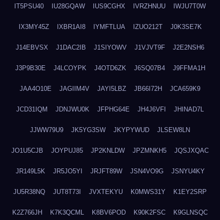
IT5PSU40
IU28GQAW
IUS9CGHX
IVRZHNUU
IWJU7T0W
IX3MY45Z
IXBR1AI8
IYMFTLUA
IZUO212T
J0K3SE7K
J14EBVSX
J1DAC2IB
J1SIYOWV
J1VJVT9F
J2E2NSH6
J3P9B30E
J4LCOYPK
J4OTD6ZK
J6SQ07B4
J9FFMA1H
JAA4O10E
JAGIIM4V
JAYI5LBZ
JB66I72H
JCA659K9
JCD31IQM
JDNJWU0K
JFPHG64E
JH4J6VFI
JHINAD7L
JJWW79U9
JK5YG3SW
JKYPYWUD
JLSEW8LN
JO1U5CJB
JOYPUJ85
JP2KNLDW
JPZMNKH5
JQSJXQAC
JR149L5K
JR5JO5YI
JRJFT89W
JSN4VO9G
JSNYU4KY
JU5R38NQ
JUT8T73I
JVXTEKYU
K0MWS31Y
K1EY2SRP
K2Z766JH
K7K3QCML
K8BV6POD
K90K2FSC
K9GLNSQC