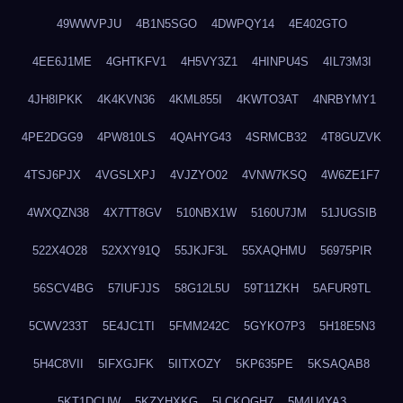
49WWVPJU
4B1N5SGO
4DWPQY14
4E402GTO
4EE6J1ME
4GHTKFV1
4H5VY3Z1
4HINPU4S
4IL73M3I
4JH8IPKK
4K4KVN36
4KML855I
4KWTO3AT
4NRBYMY1
4PE2DGG9
4PW810LS
4QAHYG43
4SRMCB32
4T8GUZVK
4TSJ6PJX
4VGSLXPJ
4VJZYO02
4VNW7KSQ
4W6ZE1F7
4WXQZN38
4X7TT8GV
510NBX1W
5160U7JM
51JUGSIB
522X4O28
52XXY91Q
55JKJF3L
55XAQHMU
56975PIR
56SCV4BG
57IUFJJS
58G12L5U
59T11ZKH
5AFUR9TL
5CWV233T
5E4JC1TI
5FMM242C
5GYKO7P3
5H18E5N3
5H4C8VII
5IFXGJFK
5IITXOZY
5KP635PE
5KSAQAB8
5KT1DCUW
5KZYHXKG
5LCKQGH7
5M4U4YA3