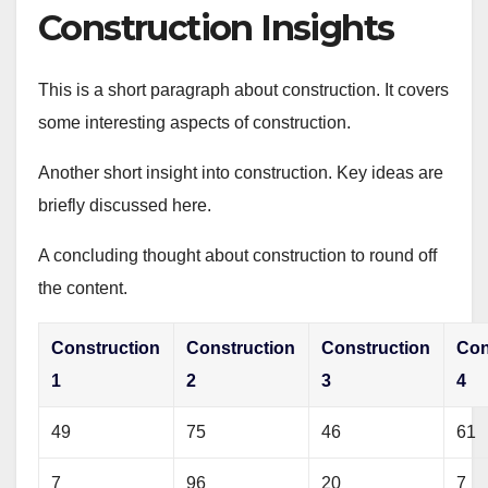
Construction Insights
This is a short paragraph about construction. It covers
some interesting aspects of construction.
Another short insight into construction. Key ideas are
briefly discussed here.
A concluding thought about construction to round off
the content.
Construction
Construction
Construction
Con
1
2
3
4
49
75
46
61
7
96
20
7