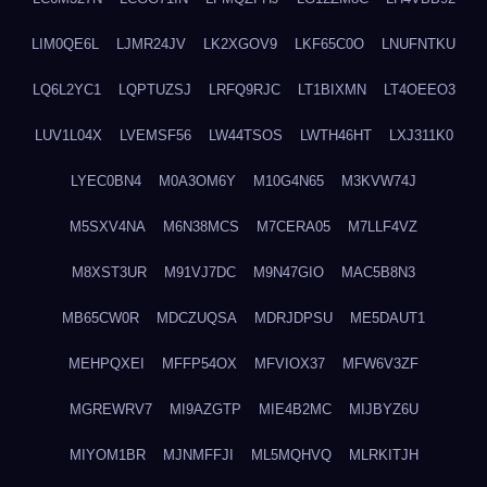
LIM0QE6L
LJMR24JV
LK2XGOV9
LKF65C0O
LNUFNTKU
LQ6L2YC1
LQPTUZSJ
LRFQ9RJC
LT1BIXMN
LT4OEEO3
LUV1L04X
LVEMSF56
LW44TSOS
LWTH46HT
LXJ311K0
LYEC0BN4
M0A3OM6Y
M10G4N65
M3KVW74J
M5SXV4NA
M6N38MCS
M7CERA05
M7LLF4VZ
M8XST3UR
M91VJ7DC
M9N47GIO
MAC5B8N3
MB65CW0R
MDCZUQSA
MDRJDPSU
ME5DAUT1
MEHPQXEI
MFFP54OX
MFVIOX37
MFW6V3ZF
MGREWRV7
MI9AZGTP
MIE4B2MC
MIJBYZ6U
MIYOM1BR
MJNMFFJI
ML5MQHVQ
MLRKITJH