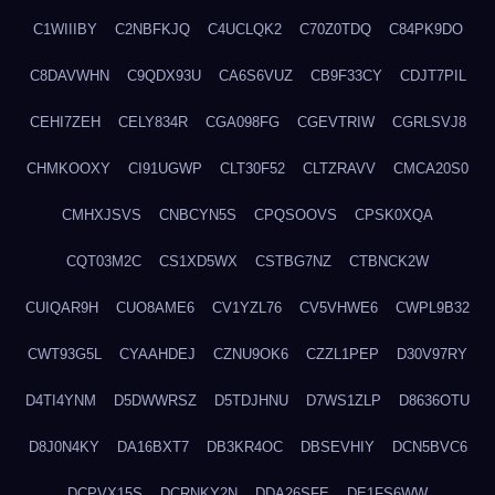
C1WIIIBY
C2NBFKJQ
C4UCLQK2
C70Z0TDQ
C84PK9DO
C8DAVWHN
C9QDX93U
CA6S6VUZ
CB9F33CY
CDJT7PIL
CEHI7ZEH
CELY834R
CGA098FG
CGEVTRIW
CGRLSVJ8
CHMKOOXY
CI91UGWP
CLT30F52
CLTZRAVV
CMCA20S0
CMHXJSVS
CNBCYN5S
CPQSOOVS
CPSK0XQA
CQT03M2C
CS1XD5WX
CSTBG7NZ
CTBNCK2W
CUIQAR9H
CUO8AME6
CV1YZL76
CV5VHWE6
CWPL9B32
CWT93G5L
CYAAHDEJ
CZNU9OK6
CZZL1PEP
D30V97RY
D4TI4YNM
D5DWWRSZ
D5TDJHNU
D7WS1ZLP
D8636OTU
D8J0N4KY
DA16BXT7
DB3KR4OC
DBSEVHIY
DCN5BVC6
DCPVX15S
DCRNKY2N
DDA26SFE
DE1FS6WW