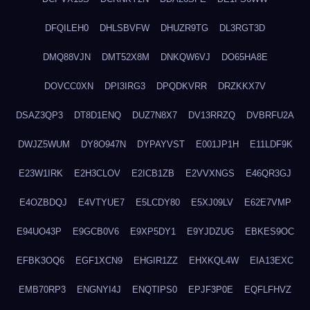
DFQILEH0
DHLSBVFW
DHUZR9TG
DL3RGT3D
DMQ88VJN
DMT52X8M
DNKQW6VJ
DO65HA8E
DOVCC0XN
DPI3IRG3
DPQDKVRR
DRZKKX7V
DSAZ3QP3
DT8D1ENQ
DUZ7N8X7
DV13RRZQ
DVBRFU2A
DWJZ5WUM
DY8O947N
DYPAYVST
E001JP1H
E11LDF9K
E23W1IRK
E2H3CLOV
E2ICB1ZB
E2VVXNGS
E46QR3GJ
E4OZBDQJ
E4VTYUE7
E5LCDY80
E5XJ09LV
E62E7VMP
E94UO43P
E9GCB0V6
E9XP5DY1
E9YJDZUG
EBKES9OC
EFBK3OQ6
EGF1XCN9
EHGIR1ZZ
EHXKQL4W
EIA13EXC
EMB70RP3
ENGNYI4J
ENQTIPS0
EPJF3P0E
EQFLFHVZ