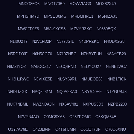
MNCG86O6
MNGT70B9
MOWVIAG3
MOX82X49
MPHSHM7D
MPSEU0MG
MRBMHRE1
MSNIZAJ3
MWCFF0Z5
MWU9XCS3
MZVYRZKC
N0550EQX
N1I0O2T7
N2V1FD2P
N3773GIL
N4DPRZKC
N4ODX2G8
N5RDJY0F
N6H5CGZ0
N710ZHEC
N7HBYFUH
N8AYCB29
N8ZZIYOZ
NA9OOZ17
NECQIRND
NEDYCU27
NENBLWC7
NH3H1RWC
NJVIXE5E
NLSY69R1
NMUEOE6J
NNB1FICK
NNDTIZGX
NPQ5L31M
NQ0A2XA0
NSYS40EF
NTZGUBJ3
NUK7NBML
NWZNDAJN
NX6AV481
NXPUS3D3
NZPB2200
NZVYN4AO
O0MG9XA5
O23ZPOMC
O3KQM64E
O3Y7AV9E
O423L94F
O4T6HJMN
O6CET7UF
O70Q6XNQ