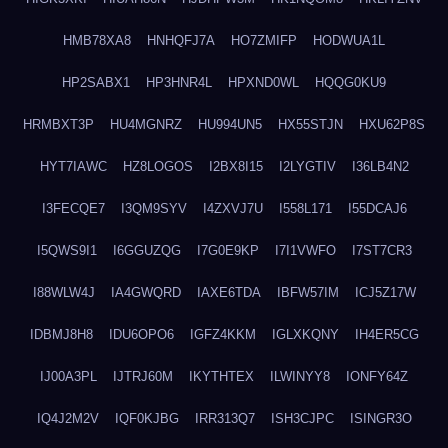
HMB78XA8
HNHQFJ7A
HO7ZMIFP
HODWUA1L
HP2SABX1
HP3HNR4L
HPXND0WL
HQQG0KU9
HRMBXT3P
HU4MGNRZ
HU994UN5
HX55STJN
HXU62P8S
HYT7IAWC
HZ8LOGOS
I2BX8I15
I2LYGTIV
I36LB4N2
I3FECQE7
I3QM9SYV
I4ZXVJ7U
I558L171
I55DCAJ6
I5QWS9I1
I6GGUZQG
I7G0E9KP
I7I1VWFO
I7ST7CR3
I88WLW4J
IA4GWQRD
IAXE6TDA
IBFW57IM
ICJ5Z17W
IDBMJ8H8
IDU6OPO6
IGFZ4KKM
IGLXKQNY
IH4ER5CG
IJ00A3PL
IJTRJ60M
IKYTHTEX
ILWINYY8
IONFY64Z
IQ4J2M2V
IQF0KJBG
IRR313Q7
ISH3CJPC
ISINGR3O