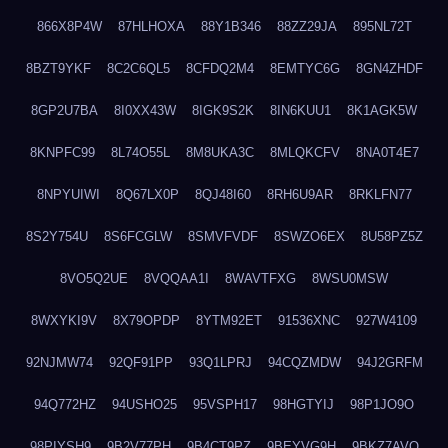
866X8P4W
87HLHOXA
88Y1B346
88ZZ29JA
895NL72T
8BZT9YKF
8C2C6QL5
8CFDQ2M4
8EMTYC6G
8GN4ZHDF
8GP2U7BA
8I0XX43W
8IGK9S2K
8IN6KUU1
8K1AGK5W
8KNPFC99
8L74O55L
8M8UKA3C
8MLQKCFV
8NA0T4E7
8NPYUIWI
8Q67LX0P
8QJ48I60
8RH6U9AR
8RKLFN77
8S2Y754U
8S6FCGLW
8SMVFVDF
8SWZO6EX
8U58PZ5Z
8VO5Q2UE
8VQQAA1I
8WAVTFXG
8WSU0MSW
8WXYKI9V
8X79OPDP
8YTM92ET
91536XNC
927W4109
92NJMW74
92QF91PP
93Q1LPRJ
94CQZMDW
94J2GRFM
94Q772HZ
94USHO25
95VSPH17
98HGTYIJ
98P1JO9O
98PIYSH9
9B2V77PH
9B4CT9PZ
9BEYVG9H
9BKZ7AVO