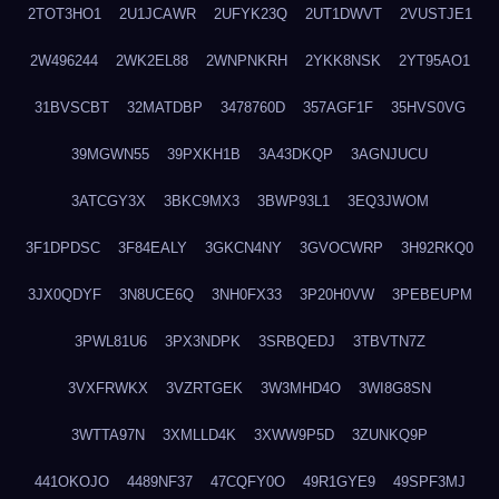
2TOT3HO1
2U1JCAWR
2UFYK23Q
2UT1DWVT
2VUSTJE1
2W496244
2WK2EL88
2WNPNKRH
2YKK8NSK
2YT95AO1
31BVSCBT
32MATDBP
3478760D
357AGF1F
35HVS0VG
39MGWN55
39PXKH1B
3A43DKQP
3AGNJUCU
3ATCGY3X
3BKC9MX3
3BWP93L1
3EQ3JWOM
3F1DPDSC
3F84EALY
3GKCN4NY
3GVOCWRP
3H92RKQ0
3JX0QDYF
3N8UCE6Q
3NH0FX33
3P20H0VW
3PEBEUPM
3PWL81U6
3PX3NDPK
3SRBQEDJ
3TBVTN7Z
3VXFRWKX
3VZRTGEK
3W3MHD4O
3WI8G8SN
3WTTA97N
3XMLLD4K
3XWW9P5D
3ZUNKQ9P
441OKOJO
4489NF37
47CQFY0O
49R1GYE9
49SPF3MJ