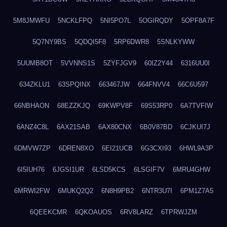
5M8JMWFU
5NCKLFPQ
5NI5PO7L
5OGIRQDY
5OPF8A7F
5Q7NY9BS
5QDQI5F8
5RP6DWR8
5SNLKYWW
5UUMB8OT
5VVNNS1S
5ZYFJGV9
60IZ2Y44
6316UU0I
634ZKLU1
63SPQINX
663467JW
664FNVV4
66C6U597
66NBHAON
68EZZKJQ
69KWPV8F
69S53RP0
6A7TVFIW
6ANZ4C8L
6AX21SAB
6AX80CNX
6B0V87BD
6CJKUI7J
6DMVW7ZP
6DREN8XO
6EI21UCB
6G3CXI93
6HWL9A3P
6I5IUH76
6JGSI1UR
6LSD5KCS
6LSGIF7V
6MRU4GHW
6MRWI2FW
6MUKQ2Q2
6N8H9PB2
6NTR3U7I
6PM1Z7A5
6QEEKCMR
6QKOAUOS
6RV8LARZ
6TPRWJZM