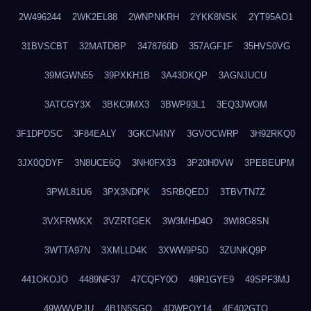
2W496244
2WK2EL88
2WNPNKRH
2YKK8NSK
2YT95AO1
31BVSCBT
32MATDBP
3478760D
357AGF1F
35HVS0VG
39MGWN55
39PXKH1B
3A43DKQP
3AGNJUCU
3ATCGY3X
3BKC9MX3
3BWP93L1
3EQ3JWOM
3F1DPDSC
3F84EALY
3GKCN4NY
3GVOCWRP
3H92RKQ0
3JX0QDYF
3N8UCE6Q
3NH0FX33
3P20H0VW
3PEBEUPM
3PWL81U6
3PX3NDPK
3SRBQEDJ
3TBVTN7Z
3VXFRWKX
3VZRTGEK
3W3MHD4O
3WI8G8SN
3WTTA97N
3XMLLD4K
3XWW9P5D
3ZUNKQ9P
441OKOJO
4489NF37
47CQFY0O
49R1GYE9
49SPF3MJ
49WWVPJU
4B1N5SGO
4DWPQY14
4E402GTO