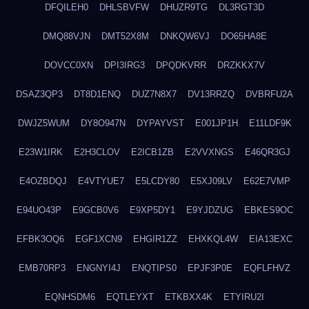
DFQILEH0
DHLSBVFW
DHUZR9TG
DL3RGT3D
DMQ88VJN
DMT52X8M
DNKQW6VJ
DO65HA8E
DOVCC0XN
DPI3IRG3
DPQDKVRR
DRZKKX7V
DSAZ3QP3
DT8D1ENQ
DUZ7N8X7
DV13RRZQ
DVBRFU2A
DWJZ5WUM
DY8O947N
DYPAYVST
E001JP1H
E11LDF9K
E23W1IRK
E2H3CLOV
E2ICB1ZB
E2VVXNGS
E46QR3GJ
E4OZBDQJ
E4VTYUE7
E5LCDY80
E5XJ09LV
E62E7VMP
E94UO43P
E9GCB0V6
E9XP5DY1
E9YJDZUG
EBKES9OC
EFBK3OQ6
EGF1XCN9
EHGIR1ZZ
EHXKQL4W
EIA13EXC
EMB70RP3
ENGNYI4J
ENQTIPS0
EPJF3P0E
EQFLFHVZ
EQNHSDM6
EQTLEYXT
ETKBXX4K
ETYIRU2I