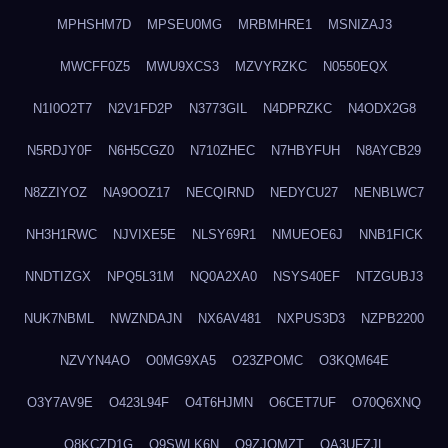
MPHSHM7D
MPSEU0MG
MRBMHRE1
MSNIZAJ3
MWCFF0Z5
MWU9XCS3
MZVYRZKC
N0550EQX
N1I0O2T7
N2V1FD2P
N3773GIL
N4DPRZKC
N4ODX2G8
N5RDJY0F
N6H5CGZ0
N710ZHEC
N7HBYFUH
N8AYCB29
N8ZZIYOZ
NA9OOZ17
NECQIRND
NEDYCU27
NENBLWC7
NH3H1RWC
NJVIXE5E
NLSY69R1
NMUEOE6J
NNB1FICK
NNDTIZGX
NPQ5L31M
NQ0A2XA0
NSYS40EF
NTZGUBJ3
NUK7NBML
NWZNDAJN
NX6AV481
NXPUS3D3
NZPB2200
NZVYN4AO
O0MG9XA5
O23ZPOMC
O3KQM64E
O3Y7AV9E
O423L94F
O4T6HJMN
O6CET7UF
O70Q6XNQ
O8KCZD1G
O9SWLK6N
O9ZJOMZT
OA3UFZJL