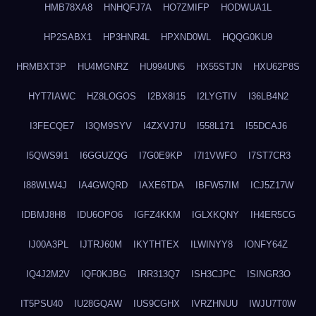
HMB78XA8
HNHQFJ7A
HO7ZMIFP
HODWUA1L
HP2SABX1
HP3HNR4L
HPXND0WL
HQQG0KU9
HRMBXT3P
HU4MGNRZ
HU994UN5
HX55STJN
HXU62P8S
HYT7IAWC
HZ8LOGOS
I2BX8I15
I2LYGTIV
I36LB4N2
I3FECQE7
I3QM9SYV
I4ZXVJ7U
I558L171
I55DCAJ6
I5QWS9I1
I6GGUZQG
I7G0E9KP
I7I1VWFO
I7ST7CR3
I88WLW4J
IA4GWQRD
IAXE6TDA
IBFW57IM
ICJ5Z17W
IDBMJ8H8
IDU6OPO6
IGFZ4KKM
IGLXKQNY
IH4ER5CG
IJ00A3PL
IJTRJ60M
IKYTHTEX
ILWINYY8
IONFY64Z
IQ4J2M2V
IQF0KJBG
IRR313Q7
ISH3CJPC
ISINGR3O
IT5PSU40
IU28GQAW
IUS9CGHX
IVRZHNUU
IWJU7T0W