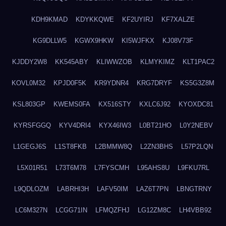
KDH9KMAD
KDYKKQWE
KF2UYIRJ
KF7XALZE
KG9DLLW5
KGWX9HKW
KI5WJFKX
KJ08V73F
KJDDY2W8
KK545ABY
KLIWWZOB
KLMYKIMZ
KLT1PAC2
KOVL0M32
KPJD0F5K
KR9YDNR4
KRG7DRYF
KS5G3Z8M
KSL803GP
KWEMS0FA
KX516STY
KXLC6J92
KYOXDC81
KYRSFGGQ
KYV4DRI4
KYX46IW3
L0BT21HO
L0Y2NEBV
L1GEGJ6S
L1ST8FKB
L2BMMW8Q
L2ZN3BHS
L57P2LQN
L5X01R51
L73T6M78
L7FYSCMH
L95AHS8U
L9FKU7RL
L9QDLOZM
LABRHI3H
LAFV50IM
LAZ6T7PN
LBNGTRNY
LC6M327N
LCGG71IN
LFMQZFHJ
LG12ZM8C
LH4VBB92