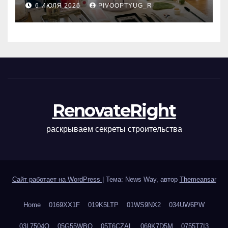
6 ИЮЛЯ 2026
PIVOOPTYUG_R
маникюра, депиляции,
наращивания ресниц и
ухода
RenovateRight
раскрываем секреты строительства
Сайт работает на WordPress
|
Тема: News Way, автор
Themeansar
Home
0169XX1F
019K5LTP
01WS9NX2
034UW6PW
03L7504Q
05G55WBQ
05T6CZAL
069K7D5M
0755T7I3