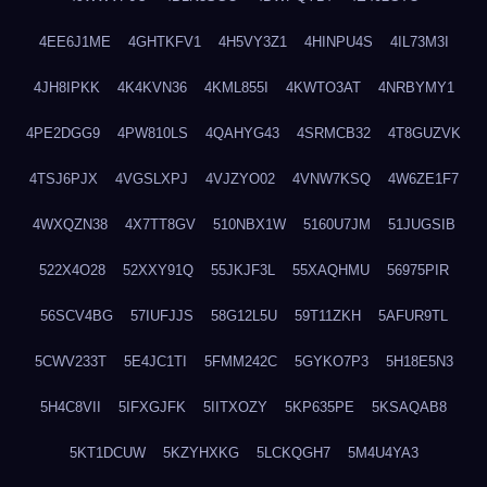
4EE6J1ME
4GHTKFV1
4H5VY3Z1
4HINPU4S
4IL73M3I
4JH8IPKK
4K4KVN36
4KML855I
4KWTO3AT
4NRBYMY1
4PE2DGG9
4PW810LS
4QAHYG43
4SRMCB32
4T8GUZVK
4TSJ6PJX
4VGSLXPJ
4VJZYO02
4VNW7KSQ
4W6ZE1F7
4WXQZN38
4X7TT8GV
510NBX1W
5160U7JM
51JUGSIB
522X4O28
52XXY91Q
55JKJF3L
55XAQHMU
56975PIR
56SCV4BG
57IUFJJS
58G12L5U
59T11ZKH
5AFUR9TL
5CWV233T
5E4JC1TI
5FMM242C
5GYKO7P3
5H18E5N3
5H4C8VII
5IFXGJFK
5IITXOZY
5KP635PE
5KSAQAB8
5KT1DCUW
5KZYHXKG
5LCKQGH7
5M4U4YA3