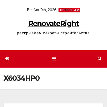
Перейти
Вс. Авг 9th, 2026
10:03:57 AM
к
содержимому
RenovateRight
раскрываем секреты строительства
X6034HP0