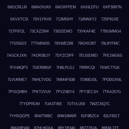
6W1CRLU0
6WAOIUX0
6WJXFPEM
6XIHLDTU
6XP30R7N
6XVXTC5I
70V1YKH3
713M5IHY
718NNXY2
725P81XE
727P972L
73CXZZM4
73IDZEWO
73VKAF4E
77BGMMG4
77S55623
77TABW20
78XWEZ88
79GHS38T
79L8YFMC
7AGCKJXN
7AOR3BJY
7DYZC5PF
7EUSEMEI
7FE1WG6S
7FX48QP3
7GER99GF
7H8LPLGJ
7IRRICQI
7KWC77GK
7LVURME7
7MHLTVDG
7MM4F50B
7O89DJ0L
7PDDGXNL
7PISQHBH
7PKT2VUV
7PVZ4BY4
7PY3EC1H
7TKA257G
7TYDPROM
7UA3TIBE
7UTVLU59
7WZCNQ7C
7YHSQGPE
804ITWBC
80M18M6R
81F9BZC4
82LF82LT
866X8P4W
87HLHOXA
88Y1B346
88ZZ29JA
895NL72T