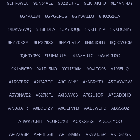
9DFN8WE0
9DN34ALZ
9DZBDJRE
9EKTXKPO
9EYVNRDY
9G4PXZ84
9GPGCFCS
9GYWALD3
9HU2G1QA
9IDKWGWQ
9IL8EDHA
9JA7JOQ9
9KKHTYIP
9KXDCNY7
9KZY0X2M
9LPX29XS
9NAZEVEZ
9NM3IO8B
9Q3CVGCM
9QE0Y05S
9RJEMRTS
9UW8EUTC
9W0SDU2O
9X1M8G59
9X1RL5NO
9YJJZJ6M
A04LTO96
A1935LIQ
A1R67BR7
A2I3AZEC
A3GL614V
A4N5RYT3
A52WYVGW
A5Y3NWE2
A627I8F1
A6I3WV0B
A782U1QR
A7DADQHQ
A7X6JATR
A8LOL4ZV
A9GEP7N3
AAEJWLHD
AB6S6UZH
ABWKZCNH
ACUPC2X8
ACXX236G
ADQOJYQO
AF6N078R
AFF8EG9L
AFL5NMM7
AK9V4J5R
AKE369SK