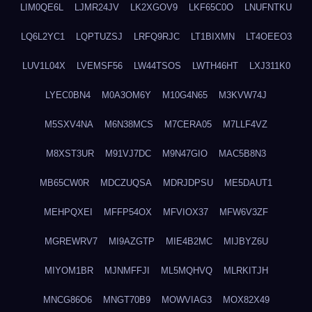
LIM0QE6L
LJMR24JV
LK2XGOV9
LKF65C0O
LNUFNTKU
LQ6L2YC1
LQPTUZSJ
LRFQ9RJC
LT1BIXMN
LT4OEEO3
LUV1L04X
LVEMSF56
LW44TSOS
LWTH46HT
LXJ311K0
LYEC0BN4
M0A3OM6Y
M10G4N65
M3KVW74J
M5SXV4NA
M6N38MCS
M7CERA05
M7LLF4VZ
M8XST3UR
M91VJ7DC
M9N47GIO
MAC5B8N3
MB65CW0R
MDCZUQSA
MDRJDPSU
ME5DAUT1
MEHPQXEI
MFFP54OX
MFVIOX37
MFW6V3ZF
MGREWRV7
MI9AZGTP
MIE4B2MC
MIJBYZ6U
MIYOM1BR
MJNMFFJI
ML5MQHVQ
MLRKITJH
MNCG86O6
MNGT70B9
MOWVIAG3
MOX82X49