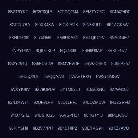
8BZT9YKF
8C2C6QL5
8CFDQ2M4
8EMTYC6G
8GN4ZHDF
8GP2U7BA
8I0XX43W
8IGK9S2K
8IN6KUU1
8K1AGK5W
8KNPFC99
8L74O55L
8M8UKA3C
8MLQKCFV
8NA0T4E7
8NPYUIWI
8Q67LX0P
8QJ48I60
8RH6U9AR
8RKLFN77
8S2Y754U
8S6FCGLW
8SMVFVDF
8SWZO6EX
8U58PZ5Z
8VO5Q2UE
8VQQAA1I
8WAVTFXG
8WSU0MSW
8WXYKI9V
8X79OPDP
8YTM92ET
91536XNC
927W4109
92NJMW74
92QF91PP
93Q1LPRJ
94CQZMDW
94J2GRFM
94Q772HZ
94USHO25
95VSPH17
98HGTYIJ
98P1JO9O
98PIYSH9
9B2V77PH
9B4CT9PZ
9BEYVG9H
9BKZ7AVO