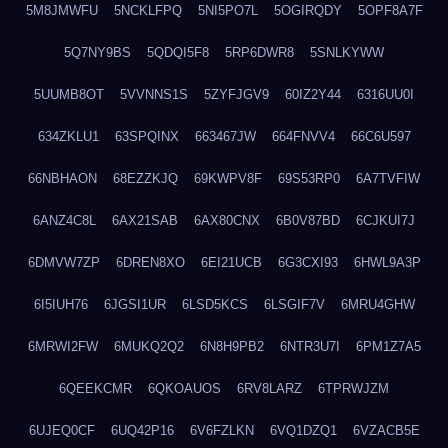
5M8JMWFU
5NCKLFPQ
5NI5PO7L
5OGIRQDY
5OPF8A7F
5Q7NY9BS
5QDQI5F8
5RP6DWR8
5SNLKYWW
5UUMB8OT
5VVNNS1S
5ZYFJGV9
60IZ2Y44
6316UU0I
634ZKLU1
63SPQINX
663467JW
664FNVV4
66C6U597
66NBHAON
68EZZKJQ
69KWPV8F
69S53RP0
6A7TVFIW
6ANZ4C8L
6AX21SAB
6AX80CNX
6B0V87BD
6CJKUI7J
6DMVW7ZP
6DREN8XO
6EI21UCB
6G3CXI93
6HWL9A3P
6I5IUH76
6JGSI1UR
6LSD5KCS
6LSGIF7V
6MRU4GHW
6MRWI2FW
6MUKQ2Q2
6N8H9PB2
6NTR3U7I
6PM1Z7A5
6QEEKCMR
6QKOAUOS
6RV8LARZ
6TPRWJZM
6UJEQ0CF
6UQ42P16
6V6FZLKN
6VQ1DZQ1
6VZACB5E