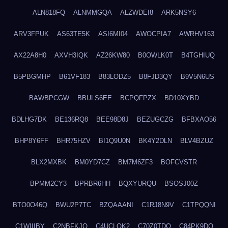
ALN818FQ
ALNMMGQA
ALZWDEI8
ARK5NSY6
ARV3FPUK
AS63TE5K
ASI6MI04
AWOCPIA7
AWRHV163
AX22A8H0
AXVH3IQK
AZ26KW80
B0OWLK0T
B4TGHIUQ
B5PBGMHP
B61VF183
B83LODZ5
B8FJD3QY
B9V5N6US
BAWBPCGW
BBULS6EE
BCPQFPZX
BD10XYBD
BDLHG7DK
BE136RQ8
BEE98D8J
BEZUGCZG
BFBXAO56
BHP8Y6FF
BHR75HZV
BI1Q9U0N
BK4Y2DLN
BLV4BZUZ
BLX2MXBK
BM0YD7CZ
BM7M6ZF3
BOFCVSTR
BPMM2CY3
BPRBR6HH
BQXYURQU
BSOSJ00Z
BTO0O46Q
BWU2P7TC
BZQAAANI
C1RJ8N9V
C1TPQQNI
C1WIIIBY
C2NBFKJQ
C4UCLQK2
C70Z0TDQ
C84PK9DO