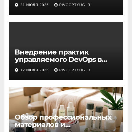
21 ИЮЛЯ 2026
PIVOOPTYUG_R
Внедрение практик
управляемого DevOps в
корпоративную ИТ-
12 ИЮЛЯ 2026
PIVOOPTYUG_R
инфраструктуру
Обзор профессиональных
материалов и
инструментов для