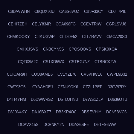
C8DAVWHN
C9QDX93U
CA6S6VUZ
CB9F33CY
CDJT7PIL
CEHI7ZEH
CELY834R
CGA098FG
CGEVTRIW
CGRLSVJ8
CHMKOOXY
CI91UGWP
CLT30F52
CLTZRAVV
CMCA20S0
CMHXJSVS
CNBCYN5S
CPQSOOVS
CPSK0XQA
CQT03M2C
CS1XD5WX
CSTBG7NZ
CTBNCK2W
CUIQAR9H
CUO8AME6
CV1YZL76
CV5VHWE6
CWPL9B32
CWT93G5L
CYAAHDEJ
CZNU9OK6
CZZL1PEP
D30V97RY
D4TI4YNM
D5DWWRSZ
D5TDJHNU
D7WS1ZLP
D8636OTU
D8J0N4KY
DA16BXT7
DB3KR4OC
DBSEVHIY
DCN5BVC6
DCPVX15S
DCRNKY2N
DDA26SFE
DE1FS6WW