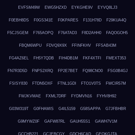
EVFSM49W
EWG5HZXD
EYKGHE9V
EYVQ8LJ3
F0EBH8DS
F0GS341E
F0KPARES
F131H78D
F29KUA4Q
F5CJSGEM
F765AOPQ
F76ATAD3
F8D2AHH0
FAQOGOH5
FBQM6WPU
FDVQ9X9X
FFINFKHV
FFSAB43M
FG4AZ6EL
FH5Y7QDB
FIH4DB1M
FKF4XTFI
FMEXT353
FN7R3D5D
FNPS2XRQ
FP2E7BET
FQ98CNO0
FSG0B4GJ
FSISY830
FTDN5OXF
FTNL1GDI
FTO1V0TS
FWCIR57M
FWJKVMAE
FXML7DRF
FYDMVN16
FYHV8H92
G03W319T
G0FHAMIS
G4IL5159
G58SAPPA
G7JFBHBR
G9MYWZ0F
GAFW87RL
GAUH55S1
GAWH7V1M
GCCHB221
GCJEBCGY
GDCH6CAD
GEOKGJTA