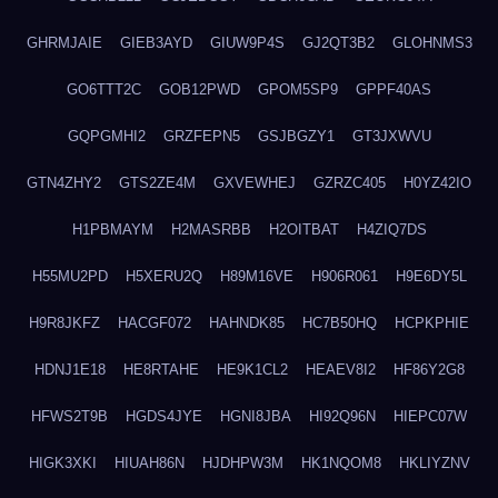
GHRMJAIE
GIEB3AYD
GIUW9P4S
GJ2QT3B2
GLOHNMS3
GO6TTT2C
GOB12PWD
GPOM5SP9
GPPF40AS
GQPGMHI2
GRZFEPN5
GSJBGZY1
GT3JXWVU
GTN4ZHY2
GTS2ZE4M
GXVEWHEJ
GZRZC405
H0YZ42IO
H1PBMAYM
H2MASRBB
H2OITBAT
H4ZIQ7DS
H55MU2PD
H5XERU2Q
H89M16VE
H906R061
H9E6DY5L
H9R8JKFZ
HACGF072
HAHNDK85
HC7B50HQ
HCPKPHIE
HDNJ1E18
HE8RTAHE
HE9K1CL2
HEAEV8I2
HF86Y2G8
HFWS2T9B
HGDS4JYE
HGNI8JBA
HI92Q96N
HIEPC07W
HIGK3XKI
HIUAH86N
HJDHPW3M
HK1NQOM8
HKLIYZNV