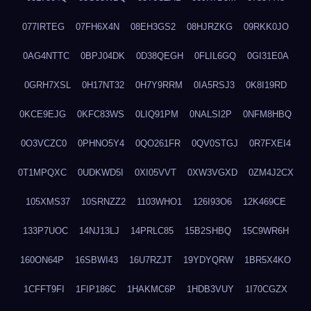
077IRTEG
07FH6X4N
08EH3GS2
08HJRZKG
09RKK0JO
0AG4NTTC
0BPJ04DK
0D38QEGH
0FLIL6GQ
0GI31E0A
0GRH7XSL
0H17NT32
0H7Y9RRM
0IA5RSJ3
0K8I19RD
0KCE9EJG
0KFC83WS
0LIQ91PM
0NALSI2P
0NFM8HBQ
0O3VCZC0
0PHNO5Y4
0QO261FR
0QV0STGJ
0R7FXEI4
0T1MPQXC
0UDKWD5I
0XI05VVT
0XW3VGXD
0ZM4J2CX
105XMS37
10SRNZZ2
1103WHO1
126I93O6
12K469CE
133P7UOC
14NJ13LJ
14PRLC85
15B2SHBQ
15C9WR6H
160ON64P
16SBWI43
16U7RZJT
19YDYQRW
1BR5X4KO
1CFFT9FI
1FIP186C
1HAKMC6P
1HDB3VUY
1I70CGZX