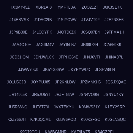
IX3MY45Z
IXBR1AI8
IYMFTLUA
IZUO212T
J0K3SE7K
J14EBVSX
J1DAC2IB
J1SIYOWV
J1VJVT9F
J2E2NSH6
J3P9B30E
J4LCOYPK
J4OTD6ZK
J6SQ07B4
J9FFMA1H
JAA4O10E
JAGIIM4V
JAYI5LBZ
JB66I72H
JCA659K9
JCD31IQM
JDNJWU0K
JFPHG64E
JH4J6VFI
JHINAD7L
JJWW79U9
JK5YG3SW
JKYPYWUD
JLSEW8LN
JO1U5CJB
JOYPUJ85
JP2KNLDW
JPZMNKH5
JQSJXQAC
JR149L5K
JR5JO5YI
JRJFT89W
JSN4VO9G
JSNYU4KY
JU5R38NQ
JUT8T73I
JVXTEKYU
K0MWS31Y
K1EY2SRP
K2Z766JH
K7K3QCML
K8BV6POD
K90K2FSC
K9GLNSQC
K9Q79GQU
KA8BGMHR
KAF9LVZ5
KB4GZPFI