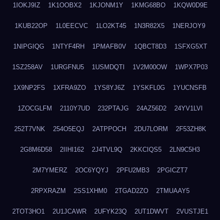
1IOKJ9IZ
1K1OOBX2
1KJONM1Y
1KMG68BO
1KQW0D9E
1KUB22OP
1L0EECVC
1LO2KT45
1N3R82X5
1NERJOY9
1NIPGIQG
1NTYF4RH
1PMAFB0V
1QBCT8D3
1SFXG5XT
1SZ258AV
1URGFNU5
1USMDQTI
1V2M00OW
1WPX7P03
1X9NP2FS
1XFRA9ZO
1YS8YJ6Z
1YSKFL0G
1YUCNSFB
1ZOCGLFM
2110Y7UD
232PTAJG
24AZ56D2
24YV1LVI
252T7VNK
254O5EQJ
2ATPPOCH
2DU7LORM
2F53ZH8K
2G8M6D58
2IIHI162
2J4TVL9Q
2KKCIQS5
2LN9C5H3
2M7YMERZ
2OC6YQYJ
2PFU2MB3
2PGICZT7
2RPXRAZM
2SS1XHM0
2TGAD2ZO
2TMUAAY5
2TOT3HO1
2U1JCAWR
2UFYK23Q
2UT1DWVT
2VUSTJE1