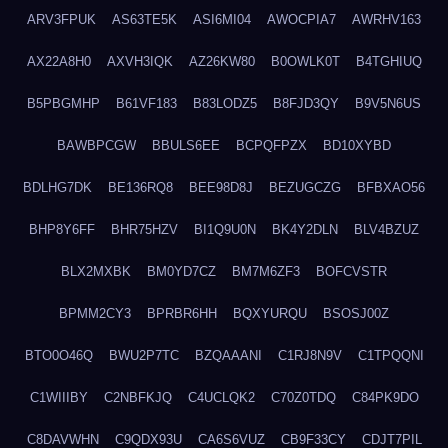
ARV3FPUK
AS63TE5K
ASI6MI04
AWOCPIA7
AWRHV163
AX22A8H0
AXVH3IQK
AZ26KW80
B0OWLK0T
B4TGHIUQ
B5PBGMHP
B61VF183
B83LODZ5
B8FJD3QY
B9V5N6US
BAWBPCGW
BBULS6EE
BCPQFPZX
BD10XYBD
BDLHG7DK
BE136RQ8
BEE98D8J
BEZUGCZG
BFBXAO56
BHP8Y6FF
BHR75HZV
BI1Q9U0N
BK4Y2DLN
BLV4BZUZ
BLX2MXBK
BM0YD7CZ
BM7M6ZF3
BOFCVSTR
BPMM2CY3
BPRBR6HH
BQXYURQU
BSOSJ00Z
BTO0O46Q
BWU2P7TC
BZQAAANI
C1RJ8N9V
C1TPQQNI
C1WIIIBY
C2NBFKJQ
C4UCLQK2
C70Z0TDQ
C84PK9DO
C8DAVWHN
C9QDX93U
CA6S6VUZ
CB9F33CY
CDJT7PIL