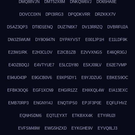
DMQ88VJN
DMT52X8M
DNKQW6VJ
DO65HA8E
DOVCC0XN
DPI3IRG3
DPQDKVRR
DRZKKX7V
DSAZ3QP3
DT8D1ENQ
DUZ7N8X7
DV13RRZQ
DVBRFU2A
DWJZ5WUM
DY8O947N
DYPAYVST
E001JP1H
E11LDF9K
E23W1IRK
E2H3CLOV
E2ICB1ZB
E2VVXNGS
E46QR3GJ
E4OZBDQJ
E4VTYUE7
E5LCDY80
E5XJ09LV
E62E7VMP
E94UO43P
E9GCB0V6
E9XP5DY1
E9YJDZUG
EBKES9OC
EFBK3OQ6
EGF1XCN9
EHGIR1ZZ
EHXKQL4W
EIA13EXC
EMB70RP3
ENGNYI4J
ENQTIPS0
EPJF3P0E
EQFLFHVZ
EQNHSDM6
EQTLEYXT
ETKBXX4K
ETYIRU2I
EVFSM49W
EWG5HZXD
EYKGHE9V
EYVQ8LJ3