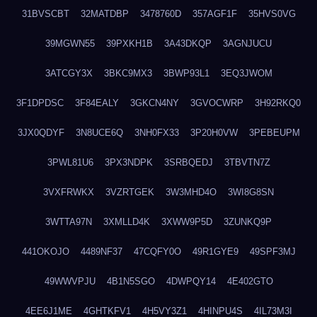
31BVSCBT
32MATDBP
3478760D
357AGF1F
35HVS0VG
39MGWN55
39PXKH1B
3A43DKQP
3AGNJUCU
3ATCGY3X
3BKC9MX3
3BWP93L1
3EQ3JWOM
3F1DPDSC
3F84EALY
3GKCN4NY
3GVOCWRP
3H92RKQ0
3JX0QDYF
3N8UCE6Q
3NH0FX33
3P20H0VW
3PEBEUPM
3PWL81U6
3PX3NDPK
3SRBQEDJ
3TBVTN7Z
3VXFRWKX
3VZRTGEK
3W3MHD4O
3WI8G8SN
3WTTA97N
3XMLLD4K
3XWW9P5D
3ZUNKQ9P
441OKOJO
4489NF37
47CQFY0O
49R1GYE9
49SPF3MJ
49WWVPJU
4B1N5SGO
4DWPQY14
4E402GTO
4EE6J1ME
4GHTKFV1
4H5VY3Z1
4HINPU4S
4IL73M3I