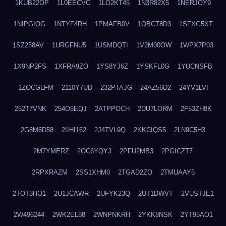
1KUB22OP
1L0EECVC
1LO2KT45
1N3R82X5
1NERJOY9
1NIPGIQG
1NTYF4RH
1PMAFB0V
1QBCT8D3
1SFXG5XT
1SZ258AV
1URGFNU5
1USMDQTI
1V2M00OW
1WPX7P03
1X9NP2FS
1XFRA9ZO
1YS8YJ6Z
1YSKFL0G
1YUCNSFB
1ZOCGLFM
2110Y7UD
232PTAJG
24AZ56D2
24YV1LVI
252T7VNK
254O5EQJ
2ATPPOCH
2DU7LORM
2F53ZH8K
2G8M6D58
2IIHI162
2J4TVL9Q
2KKCIQS5
2LN9C5H3
2M7YMERZ
2OC6YQYJ
2PFU2MB3
2PGICZT7
2RPXRAZM
2SS1XHM0
2TGAD2ZO
2TMUAAY5
2TOT3HO1
2U1JCAWR
2UFYK23Q
2UT1DWVT
2VUSTJE1
2W496244
2WK2EL88
2WNPNKRH
2YKK8NSK
2YT95AO1