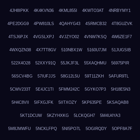
4JH8IPKK
4K4KVN36
4KML855I
4KWTO3AT
4NRBYMY1
4PE2DGG9
4PW810LS
4QAHYG43
4SRMCB32
4T8GUZVK
4TSJ6PJX
4VGSLXPJ
4VJZYO02
4VNW7KSQ
4W6ZE1F7
4WXQZN38
4X7TT8GV
510NBX1W
5160U7JM
51JUGSIB
522X4O28
52XXY91Q
55JKJF3L
55XAQHMU
56975PIR
56SCV4BG
57IUFJJS
58G12L5U
59T11ZKH
5AFUR9TL
5CWV233T
5E4JC1TI
5FMM242C
5GYKO7P3
5H18E5N3
5H4C8VII
5IFXGJFK
5IITXOZY
5KP635PE
5KSAQAB8
5KT1DCUW
5KZYHXKG
5LCKQGH7
5M4U4YA3
5M8JMWFU
5NCKLFPQ
5NI5PO7L
5OGIRQDY
5OPF8A7F