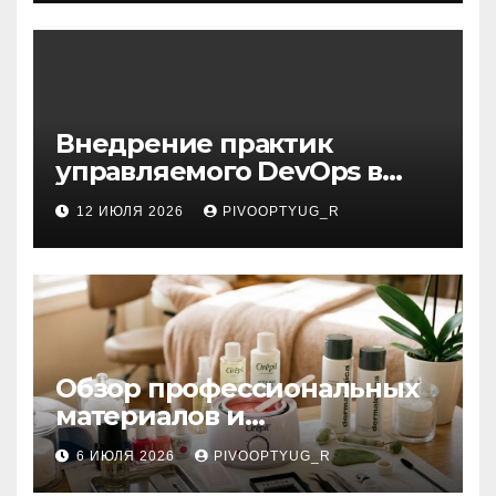
Внедрение практик
управляемого DevOps в
корпоративную ИТ-
12 ИЮЛЯ 2026
PIVOOPTYUG_R
инфраструктуру
Обзор профессиональных
материалов и
инструментов для
6 ИЮЛЯ 2026
PIVOOPTYUG_R
маникюра, депиляции,