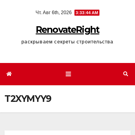
Перейти
Чт. Авг 6th, 2026
3:33:45 AM
к
содержимому
RenovateRight
раскрываем секреты строительства
T2XYMYY9