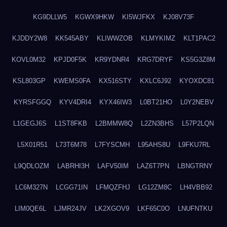
KG9DLLW5
KGWX9HKW
KI5WJFKX
KJ08V73F
KJDDY2W8
KK545ABY
KLIWWZOB
KLMYKIMZ
KLT1PAC2
KOVL0M32
KPJD0F5K
KR9YDNR4
KRG7DRYF
KS5G3Z8M
KSL803GP
KWEMS0FA
KX516STY
KXLC6J92
KYOXDC81
KYRSFGGQ
KYV4DRI4
KYX46IW3
L0BT21HO
L0Y2NEBV
L1GEGJ6S
L1ST8FKB
L2BMMW8Q
L2ZN3BHS
L57P2LQN
L5X01R51
L73T6M78
L7FYSCMH
L95AHS8U
L9FKU7RL
L9QDLOZM
LABRHI3H
LAFV50IM
LAZ6T7PN
LBNGTRNY
LC6M327N
LCGG71IN
LFMQZFHJ
LG12ZM8C
LH4VBB92
LIM0QE6L
LJMR24JV
LK2XGOV9
LKF65C0O
LNUFNTKU