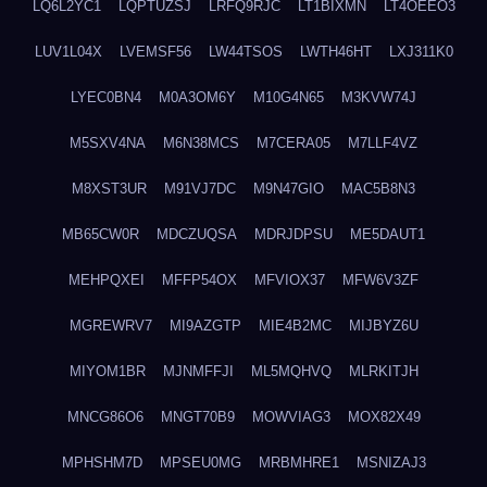
LQ6L2YC1
LQPTUZSJ
LRFQ9RJC
LT1BIXMN
LT4OEEO3
LUV1L04X
LVEMSF56
LW44TSOS
LWTH46HT
LXJ311K0
LYEC0BN4
M0A3OM6Y
M10G4N65
M3KVW74J
M5SXV4NA
M6N38MCS
M7CERA05
M7LLF4VZ
M8XST3UR
M91VJ7DC
M9N47GIO
MAC5B8N3
MB65CW0R
MDCZUQSA
MDRJDPSU
ME5DAUT1
MEHPQXEI
MFFP54OX
MFVIOX37
MFW6V3ZF
MGREWRV7
MI9AZGTP
MIE4B2MC
MIJBYZ6U
MIYOM1BR
MJNMFFJI
ML5MQHVQ
MLRKITJH
MNCG86O6
MNGT70B9
MOWVIAG3
MOX82X49
MPHSHM7D
MPSEU0MG
MRBMHRE1
MSNIZAJ3