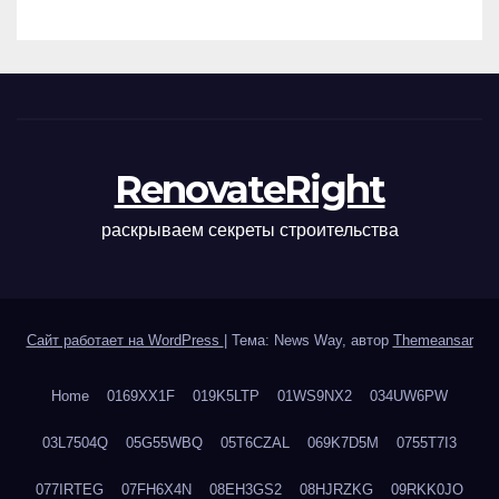
наращивания ресниц и
ухода
RenovateRight
раскрываем секреты строительства
Сайт работает на WordPress
|
Тема: News Way, автор
Themeansar
Home
0169XX1F
019K5LTP
01WS9NX2
034UW6PW
03L7504Q
05G55WBQ
05T6CZAL
069K7D5M
0755T7I3
077IRTEG
07FH6X4N
08EH3GS2
08HJRZKG
09RKK0JO