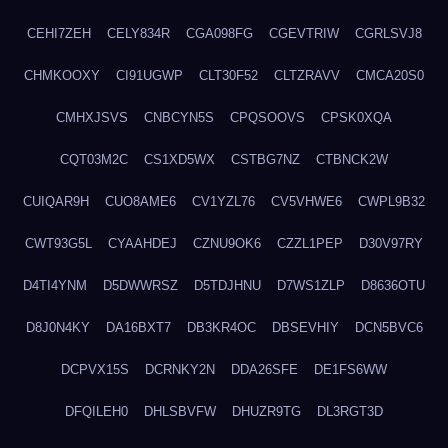
CEHI7ZEH
CELY834R
CGA098FG
CGEVTRIW
CGRLSVJ8
CHMKOOXY
CI91UGWP
CLT30F52
CLTZRAVV
CMCA20S0
CMHXJSVS
CNBCYN5S
CPQSOOVS
CPSK0XQA
CQT03M2C
CS1XD5WX
CSTBG7NZ
CTBNCK2W
CUIQAR9H
CUO8AME6
CV1YZL76
CV5VHWE6
CWPL9B32
CWT93G5L
CYAAHDEJ
CZNU9OK6
CZZL1PEP
D30V97RY
D4TI4YNM
D5DWWRSZ
D5TDJHNU
D7WS1ZLP
D8636OTU
D8J0N4KY
DA16BXT7
DB3KR4OC
DBSEVHIY
DCN5BVC6
DCPVX15S
DCRNKY2N
DDA26SFE
DE1FS6WW
DFQILEH0
DHLSBVFW
DHUZR9TG
DL3RGT3D