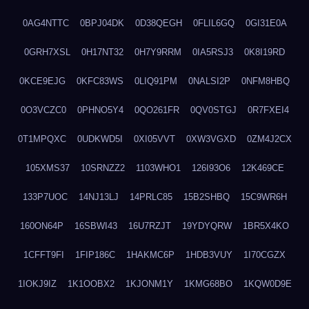
0AG4NTTC
0BPJ04DK
0D38QEGH
0FLIL6GQ
0GI31E0A
0GRH7XSL
0H17NT32
0H7Y9RRM
0IA5RSJ3
0K8I19RD
0KCE9EJG
0KFC83WS
0LIQ91PM
0NALSI2P
0NFM8HBQ
0O3VCZC0
0PHNO5Y4
0QO261FR
0QV0STGJ
0R7FXEI4
0T1MPQXC
0UDKWD5I
0XI05VVT
0XW3VGXD
0ZM4J2CX
105XMS37
10SRNZZ2
1103WHO1
126I93O6
12K469CE
133P7UOC
14NJ13LJ
14PRLC85
15B2SHBQ
15C9WR6H
160ON64P
16SBWI43
16U7RZJT
19YDYQRW
1BR5X4KO
1CFFT9FI
1FIP186C
1HAKMC6P
1HDB3VUY
1I70CGZX
1IOKJ9IZ
1K1OOBX2
1KJONM1Y
1KMG68BO
1KQW0D9E