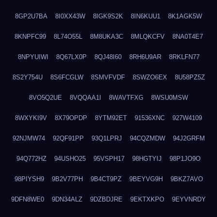
8GP2U7BA
8I0XX43W
8IGK9S2K
8IN6KUU1
8K1AGK5W
8KNPFC99
8L74O55L
8M8UKA3C
8MLQKCFV
8NA0T4E7
8NPYUIWI
8Q67LX0P
8QJ48I60
8RH6U9AR
8RKLFN77
8S2Y754U
8S6FCGLW
8SMVFVDF
8SWZO6EX
8U58PZ5Z
8VO5Q2UE
8VQQAA1I
8WAVTFXG
8WSU0MSW
8WXYKI9V
8X79OPDP
8YTM92ET
91536XNC
927W4109
92NJMW74
92QF91PP
93Q1LPRJ
94CQZMDW
94J2GRFM
94Q772HZ
94USHO25
95VSPH17
98HGTYIJ
98P1JO9O
98PIYSH9
9B2V77PH
9B4CT9PZ
9BEYVG9H
9BKZ7AVO
9DFN8WE0
9DN34ALZ
9DZBDJRE
9EKTXKPO
9EYVNRDY