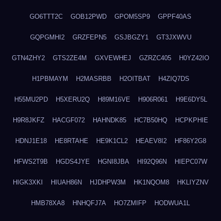
GO6TTT2C
GOB12PWD
GPOM5SP9
GPPF40AS
GQPGMHI2
GRZFEPN5
GSJBGZY1
GT3JXWVU
GTN4ZHY2
GTS2ZE4M
GXVEWHEJ
GZRZC405
H0YZ42IO
H1PBMAYM
H2MASRBB
H2OITBAT
H4ZIQ7DS
H55MU2PD
H5XERU2Q
H89M16VE
H906R061
H9E6DY5L
H9R8JKFZ
HACGF072
HAHNDK85
HC7B50HQ
HCPKPHIE
HDNJ1E18
HE8RTAHE
HE9K1CL2
HEAEV8I2
HF86Y2G8
HFWS2T9B
HGDS4JYE
HGNI8JBA
HI92Q96N
HIEPC07W
HIGK3XKI
HIUAH86N
HJDHPW3M
HK1NQOM8
HKLIYZNV
HMB78XA8
HNHQFJ7A
HO7ZMIFP
HODWUA1L