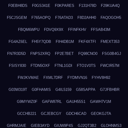
F0EBH8DS
F0GS341E
F0KPARES
F131H78D
F29KUA4Q
F5CJSGEM
F765AOPQ
F76ATAD3
F8D2AHH0
FAQOGOH5
FBQM6WPU
FDVQ9X9X
FFINFKHV
FFSAB43M
FG4AZ6EL
FH5Y7QDB
FIH4DB1M
FKF4XTFI
FMEXT353
FN7R3D5D
FNPS2XRQ
FP2E7BET
FQ98CNO0
FSG0B4GJ
FSISY830
FTDN5OXF
FTNL1GDI
FTO1V0TS
FWCIR57M
FWJKVMAE
FXML7DRF
FYDMVN16
FYHV8H92
G03W319T
G0FHAMIS
G4IL5159
G58SAPPA
G7JFBHBR
G9MYWZ0F
GAFW87RL
GAUH55S1
GAWH7V1M
GCCHB221
GCJEBCGY
GDCH6CAD
GEOKGJTA
GHRMJAIE
GIEB3AYD
GIUW9P4S
GJ2QT3B2
GLOHNMS3