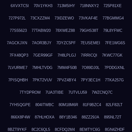
6XVXTC5I
70V1YKH3
713M5IHY
718NNXY2
725P81XE
727P972L
73CXZZM4
73IDZEWO
73VKAF4E
77BGMMG4
77S55623
77TABW20
78XWEZ88
79GHS38T
79L8YFMC
7AGCKJXN
7AOR3BJY
7DYZC5PF
7EUSEMEI
7FE1WG6S
7FX48QP3
7GER99GF
7H8LPLGJ
7IRRICQI
7KWC77GK
7LVURME7
7MHLTVDG
7MM4F50B
7O89DJ0L
7PDDGXNL
7PISQHBH
7PKT2VUV
7PVZ4BY4
7PY3EC1H
7TKA257G
7TYDPROM
7UA3TIBE
7UTVLU59
7WZCNQ7C
7YHSQGPE
804ITWBC
80M18M6R
81F9BZC4
82LF82LT
866X8P4W
87HLHOXA
88Y1B346
88ZZ29JA
895NL72T
8BZT9YKF
8C2C6QL5
8CFDQ2M4
8EMTYC6G
8GN4ZHDF