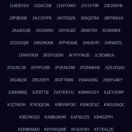
J14EBVSX
J1DAC2IB
J1SIYOWV
J1VJVT9F
J2E2NSH6
J3P9B30E
J4LCOYPK
J4OTD6ZK
J6SQ07B4
J9FFMA1H
JAA4O10E
JAGIIM4V
JAYI5LBZ
JB66I72H
JCA659K9
JCD31IQM
JDNJWU0K
JFPHG64E
JH4J6VFI
JHINAD7L
JJWW79U9
JK5YG3SW
JKYPYWUD
JLSEW8LN
JO1U5CJB
JOYPUJ85
JP2KNLDW
JPZMNKH5
JQSJXQAC
JR149L5K
JR5JO5YI
JRJFT89W
JSN4VO9G
JSNYU4KY
JU5R38NQ
JUT8T73I
JVXTEKYU
K0MWS31Y
K1EY2SRP
K2Z766JH
K7K3QCML
K8BV6POD
K90K2FSC
K9GLNSQC
K9Q79GQU
KA8BGMHR
KAF9LVZ5
KB4GZPFI
KDH9KMAD
KDYKKQWE
KF2UYIRJ
KF7XALZE