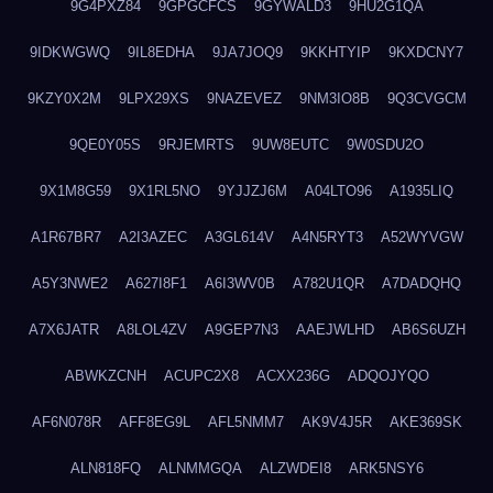
9G4PXZ84
9GPGCFCS
9GYWALD3
9HU2G1QA
9IDKWGWQ
9IL8EDHA
9JA7JOQ9
9KKHTYIP
9KXDCNY7
9KZY0X2M
9LPX29XS
9NAZEVEZ
9NM3IO8B
9Q3CVGCM
9QE0Y05S
9RJEMRTS
9UW8EUTC
9W0SDU2O
9X1M8G59
9X1RL5NO
9YJJZJ6M
A04LTO96
A1935LIQ
A1R67BR7
A2I3AZEC
A3GL614V
A4N5RYT3
A52WYVGW
A5Y3NWE2
A627I8F1
A6I3WV0B
A782U1QR
A7DADQHQ
A7X6JATR
A8LOL4ZV
A9GEP7N3
AAEJWLHD
AB6S6UZH
ABWKZCNH
ACUPC2X8
ACXX236G
ADQOJYQO
AF6N078R
AFF8EG9L
AFL5NMM7
AK9V4J5R
AKE369SK
ALN818FQ
ALNMMGQA
ALZWDEI8
ARK5NSY6