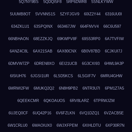
5Q7NY9BS
5QDQI5F8
5RP6DWR8
5SNLKYWW
5UUMB8OT
5VVNNS1S
5ZYFJGV9
60IZ2Y44
6316UU0I
634ZKLU1
63SPQINX
663467JW
664FNVV4
66C6U597
66NBHAON
68EZZKJQ
69KWPV8F
69S53RP0
6A7TVFIW
6ANZ4C8L
6AX21SAB
6AX80CNX
6B0V87BD
6CJKUI7J
6DMVW7ZP
6DREN8XO
6EI21UCB
6G3CXI93
6HWL9A3P
6I5IUH76
6JGSI1UR
6LSD5KCS
6LSGIF7V
6MRU4GHW
6MRWI2FW
6MUKQ2Q2
6N8H9PB2
6NTR3U7I
6PM1Z7A5
6QEEKCMR
6QKOAUOS
6RV8LARZ
6TPRWJZM
6UJEQ0CF
6UQ42P16
6V6FZLKN
6VQ1DZQ1
6VZACB5E
6W1CRLU0
6WAOIUX0
6WJXFPEM
6XIHLDTU
6XP30R7N