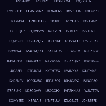
HP2SABX1
HP3HNR4L
HPXND0WL
HQQG0KU9
HRMBXT3P
HU4MGNRZ
HU994UN5
HX55STJN
HXU62P8S
HYT7IAWC
HZ8LOGOS
I2BX8I15
I2LYGTIV
I36LB4N2
I3FECQE7
I3QM9SYV
I4ZXVJ7U
I558L171
I55DCAJ6
I5QWS9I1
I6GGUZQG
I7G0E9KP
I7I1VWFO
I7ST7CR3
I88WLW4J
IA4GWQRD
IAXE6TDA
IBFW57IM
ICJ5Z17W
IDBMJ8H8
IDU6OPO6
IGFZ4KKM
IGLXKQNY
IH4ER5CG
IJ00A3PL
IJTRJ60M
IKYTHTEX
ILWINYY8
IONFY64Z
IQ4J2M2V
IQF0KJBG
IRR313Q7
ISH3CJPC
ISINGR3O
IT5PSU40
IU28GQAW
IUS9CGHX
IVRZHNUU
IWJU7T0W
IX3MY45Z
IXBR1AI8
IYMFTLUA
IZUO212T
J0K3SE7K