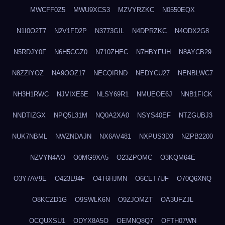
MWCFF0Z5
MWU9XCS3
MZVYRZKC
N0550EQX
N1I0O2T7
N2V1FD2P
N3773GIL
N4DPRZKC
N4ODX2G8
N5RDJY0F
N6H5CGZ0
N710ZHEC
N7HBYFUH
N8AYCB29
N8ZZIYOZ
NA9OOZ17
NECQIRND
NEDYCU27
NENBLWC7
NH3H1RWC
NJVIXE5E
NLSY69R1
NMUEOE6J
NNB1FICK
NNDTIZGX
NPQ5L31M
NQ0A2XA0
NSYS40EF
NTZGUBJ3
NUK7NBML
NWZNDAJN
NX6AV481
NXPUS3D3
NZPB2200
NZVYN4AO
O0MG9XA5
O23ZPOMC
O3KQM64E
O3Y7AV9E
O423L94F
O4T6HJMN
O6CET7UF
O70Q6XNQ
O8KCZD1G
O9SWLK6N
O9ZJOMZT
OA3UFZJL
OCQUXSU1
ODYX8A5O
OEMNQ8Q7
OFTH07WN