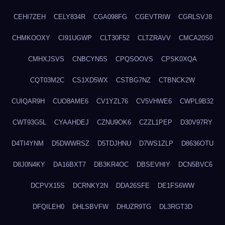
CEHI7ZEH
CELY834R
CGA098FG
CGEVTRIW
CGRLSVJ8
CHMKOOXY
CI91UGWP
CLT30F52
CLTZRAVV
CMCA20S0
CMHXJSVS
CNBCYN5S
CPQSOOVS
CPSK0XQA
CQT03M2C
CS1XD5WX
CSTBG7NZ
CTBNCK2W
CUIQAR9H
CUO8AME6
CV1YZL76
CV5VHWE6
CWPL9B32
CWT93G5L
CYAAHDEJ
CZNU9OK6
CZZL1PEP
D30V97RY
D4TI4YNM
D5DWWRSZ
D5TDJHNU
D7WS1ZLP
D8636OTU
D8J0N4KY
DA16BXT7
DB3KR4OC
DBSEVHIY
DCN5BVC6
DCPVX15S
DCRNKY2N
DDA26SFE
DE1FS6WW
DFQILEH0
DHLSBVFW
DHUZR9TG
DL3RGT3D