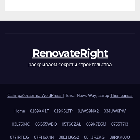
наращивания ресниц и
ухода
RenovateRight
раскрываем секреты строительства
Сайт работает на WordPress
|
Тема: News Way, автор
Themeansar
Home
0169XX1F
019K5LTP
01WS9NX2
034UW6PW
03L7504Q
05G55WBQ
05T6CZAL
069K7D5M
0755T7I3
077IRTEG
07FH6X4N
08EH3GS2
08HJRZKG
09RKK0JO