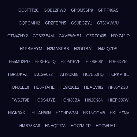
GO6TTT2C
GOB12PWD
GPOM5SP9
GPPF40AS
GQPGMHI2
GRZFEPN5
GSJBGZY1
GT3JXWVU
GTN4ZHY2
GTS2ZE4M
GXVEWHEJ
GZRZC405
H0YZ42IO
H1PBMAYM
H2MASRBB
H2OITBAT
H4ZIQ7DS
H55MU2PD
H5XERU2Q
H89M16VE
H906R061
H9E6DY5L
H9R8JKFZ
HACGF072
HAHNDK85
HC7B50HQ
HCPKPHIE
HDNJ1E18
HE8RTAHE
HE9K1CL2
HEAEV8I2
HF86Y2G8
HFWS2T9B
HGDS4JYE
HGNI8JBA
HI92Q96N
HIEPC07W
HIGK3XKI
HIUAH86N
HJDHPW3M
HK1NQOM8
HKLIYZNV
HMB78XA8
HNHQFJ7A
HO7ZMIFP
HODWUA1L