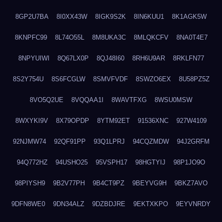
8GP2U7BA
8I0XX43W
8IGK9S2K
8IN6KUU1
8K1AGK5W
8KNPFC99
8L74O55L
8M8UKA3C
8MLQKCFV
8NA0T4E7
8NPYUIWI
8Q67LX0P
8QJ48I60
8RH6U9AR
8RKLFN77
8S2Y754U
8S6FCGLW
8SMVFVDF
8SWZO6EX
8U58PZ5Z
8VO5Q2UE
8VQQAA1I
8WAVTFXG
8WSU0MSW
8WXYKI9V
8X79OPDP
8YTM92ET
91536XNC
927W4109
92NJMW74
92QF91PP
93Q1LPRJ
94CQZMDW
94J2GRFM
94Q772HZ
94USHO25
95VSPH17
98HGTYIJ
98P1JO9O
98PIYSH9
9B2V77PH
9B4CT9PZ
9BEYVG9H
9BKZ7AVO
9DFN8WE0
9DN34ALZ
9DZBDJRE
9EKTXKPO
9EYVNRDY