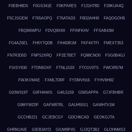
F0EBH8DS
F0GS341E
F0KPARES
F131H78D
F29KUA4Q
F5CJSGEM
F765AOPQ
F76ATAD3
F8D2AHH0
FAQOGOH5
FBQM6WPU
FDVQ9X9X
FFINFKHV
FFSAB43M
FG4AZ6EL
FH5Y7QDB
FIH4DB1M
FKF4XTFI
FMEXT353
FN7R3D5D
FNPS2XRQ
FP2E7BET
FQ98CNO0
FSG0B4GJ
FSISY830
FTDN5OXF
FTNL1GDI
FTO1V0TS
FWCIR57M
FWJKVMAE
FXML7DRF
FYDMVN16
FYHV8H92
G03W319T
G0FHAMIS
G4IL5159
G58SAPPA
G7JFBHBR
G9MYWZ0F
GAFW87RL
GAUH55S1
GAWH7V1M
GCCHB221
GCJEBCGY
GDCH6CAD
GEOKGJTA
GHRMJAIE
GIEB3AYD
GIUW9P4S
GJ2QT3B2
GLOHNMS3