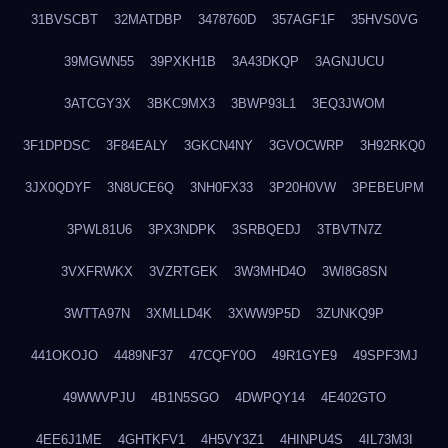
31BVSCBT
32MATDBP
3478760D
357AGF1F
35HVS0VG
39MGWN55
39PXKH1B
3A43DKQP
3AGNJUCU
3ATCGY3X
3BKC9MX3
3BWP93L1
3EQ3JWOM
3F1DPDSC
3F84EALY
3GKCN4NY
3GVOCWRP
3H92RKQ0
3JX0QDYF
3N8UCE6Q
3NH0FX33
3P20H0VW
3PEBEUPM
3PWL81U6
3PX3NDPK
3SRBQEDJ
3TBVTN7Z
3VXFRWKX
3VZRTGEK
3W3MHD4O
3WI8G8SN
3WTTA97N
3XMLLD4K
3XWW9P5D
3ZUNKQ9P
441OKOJO
4489NF37
47CQFY0O
49R1GYE9
49SPF3MJ
49WWVPJU
4B1N5SGO
4DWPQY14
4E402GTO
4EE6J1ME
4GHTKFV1
4H5VY3Z1
4HINPU4S
4IL73M3I