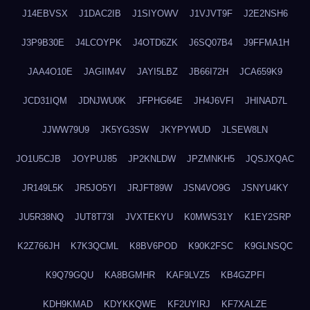
J14EBVSX
J1DAC2IB
J1SIYOWV
J1VJVT9F
J2E2NSH6
J3P9B30E
J4LCOYPK
J4OTD6ZK
J6SQ07B4
J9FFMA1H
JAA4O10E
JAGIIM4V
JAYI5LBZ
JB66I72H
JCA659K9
JCD31IQM
JDNJWU0K
JFPHG64E
JH4J6VFI
JHINAD7L
JJWW79U9
JK5YG3SW
JKYPYWUD
JLSEW8LN
JO1U5CJB
JOYPUJ85
JP2KNLDW
JPZMNKH5
JQSJXQAC
JR149L5K
JR5JO5YI
JRJFT89W
JSN4VO9G
JSNYU4KY
JU5R38NQ
JUT8T73I
JVXTEKYU
K0MWS31Y
K1EY2SRP
K2Z766JH
K7K3QCML
K8BV6POD
K90K2FSC
K9GLNSQC
K9Q79GQU
KA8BGMHR
KAF9LVZ5
KB4GZPFI
KDH9KMAD
KDYKKQWE
KF2UYIRJ
KF7XALZE