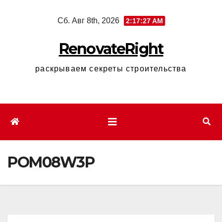
Перейти
Сб. Авг 8th, 2026
2:17:28 AM
к
содержимому
RenovateRight
раскрываем секреты строительства
POM08W3P