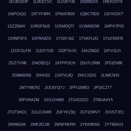
1KUB22OP
1L0EECVC
1LO2KT45
1N3R82X5
1NERJOY9
1NIPGIQG
1NTYF4RH
1PMAFB0V
1QBCT8D3
1SFXG5XT
1SZ258AV
1URGFNU5
1USMDQTI
1V2M00OW
1WPX7P03
1X9NP2FS
1XFRA9ZO
1YS8YJ6Z
1YSKFL0G
1YUCNSFB
1ZOCGLFM
2110Y7UD
232PTAJG
24AZ56D2
24YV1LVI
252T7VNK
254O5EQJ
2ATPPOCH
2DU7LORM
2F53ZH8K
2G8M6D58
2IIHI162
2J4TVL9Q
2KKCIQS5
2LN9C5H3
2M7YMERZ
2OC6YQYJ
2PFU2MB3
2PGICZT7
2RPXRAZM
2SS1XHM0
2TGAD2ZO
2TMUAAY5
2TOT3HO1
2U1JCAWR
2UFYK23Q
2UT1DWVT
2VUSTJE1
2W496244
2WK2EL88
2WNPNKRH
2YKK8NSK
2YT95AO1