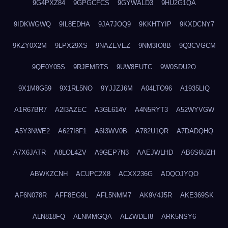
9G4PXZ84
9GPGCFCS
9GYWALD3
9HU2G1QA
9IDKWGWQ
9IL8EDHA
9JA7JOQ9
9KKHTYIP
9KXDCNY7
9KZY0X2M
9LPX29XS
9NAZEVEZ
9NM3IO8B
9Q3CVGCM
9QE0Y05S
9RJEMRTS
9UW8EUTC
9W0SDU2O
9X1M8G59
9X1RL5NO
9YJJZJ6M
A04LTO96
A1935LIQ
A1R67BR7
A2I3AZEC
A3GL614V
A4N5RYT3
A52WYVGW
A5Y3NWE2
A627I8F1
A6I3WV0B
A782U1QR
A7DADQHQ
A7X6JATR
A8LOL4ZV
A9GEP7N3
AAEJWLHD
AB6S6UZH
ABWKZCNH
ACUPC2X8
ACXX236G
ADQOJYQO
AF6N078R
AFF8EG9L
AFL5NMM7
AK9V4J5R
AKE369SK
ALN818FQ
ALNMMGQA
ALZWDEI8
ARK5NSY6