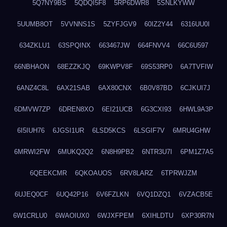
5Q7NY9BS
5QDQI5F8
5RP6DWR8
5SNLKYWW
5UUMB8OT
5VVNNS1S
5ZYFJGV9
60IZ2Y44
6316UU0I
634ZKLU1
63SPQINX
663467JW
664FNVV4
66C6U597
66NBHAON
68EZZKJQ
69KWPV8F
69S53RP0
6A7TVFIW
6ANZ4C8L
6AX21SAB
6AX80CNX
6B0V87BD
6CJKUI7J
6DMVW7ZP
6DREN8XO
6EI21UCB
6G3CXI93
6HWL9A3P
6I5IUH76
6JGSI1UR
6LSD5KCS
6LSGIF7V
6MRU4GHW
6MRWI2FW
6MUKQ2Q2
6N8H9PB2
6NTR3U7I
6PM1Z7A5
6QEEKCMR
6QKOAUOS
6RV8LARZ
6TPRWJZM
6UJEQ0CF
6UQ42P16
6V6FZLKN
6VQ1DZQ1
6VZACB5E
6W1CRLU0
6WAOIUX0
6WJXFPEM
6XIHLDTU
6XP30R7N