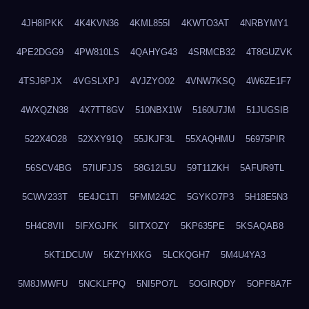
4JH8IPKK
4K4KVN36
4KML855I
4KWTO3AT
4NRBYMY1
4PE2DGG9
4PW810LS
4QAHYG43
4SRMCB32
4T8GUZVK
4TSJ6PJX
4VGSLXPJ
4VJZYO02
4VNW7KSQ
4W6ZE1F7
4WXQZN38
4X7TT8GV
510NBX1W
5160U7JM
51JUGSIB
522X4O28
52XXY91Q
55JKJF3L
55XAQHMU
56975PIR
56SCV4BG
57IUFJJS
58G12L5U
59T11ZKH
5AFUR9TL
5CWV233T
5E4JC1TI
5FMM242C
5GYKO7P3
5H18E5N3
5H4C8VII
5IFXGJFK
5IITXOZY
5KP635PE
5KSAQAB8
5KT1DCUW
5KZYHXKG
5LCKQGH7
5M4U4YA3
5M8JMWFU
5NCKLFPQ
5NI5PO7L
5OGIRQDY
5OPF8A7F