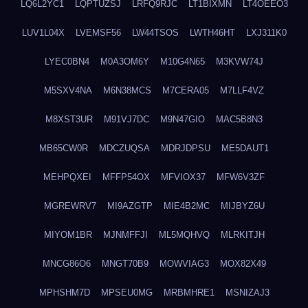
LQ6L2YC1
LQPTUZSJ
LRFQ9RJC
LT1BIXMN
LT4OEEO3
LUV1L04X
LVEMSF56
LW44TSOS
LWTH46HT
LXJ311K0
LYEC0BN4
M0A3OM6Y
M10G4N65
M3KVW74J
M5SXV4NA
M6N38MCS
M7CERA05
M7LLF4VZ
M8XST3UR
M91VJ7DC
M9N47GIO
MAC5B8N3
MB65CW0R
MDCZUQSA
MDRJDPSU
ME5DAUT1
MEHPQXEI
MFFP54OX
MFVIOX37
MFW6V3ZF
MGREWRV7
MI9AZGTP
MIE4B2MC
MIJBYZ6U
MIYOM1BR
MJNMFFJI
ML5MQHVQ
MLRKITJH
MNCG86O6
MNGT70B9
MOWVIAG3
MOX82X49
MPHSHM7D
MPSEU0MG
MRBMHRE1
MSNIZAJ3