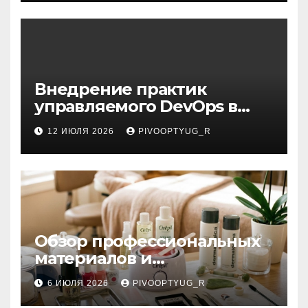
Внедрение практик
управляемого DevOps в
корпоративную ИТ-
12 ИЮЛЯ 2026
PIVOOPTYUG_R
инфраструктуру
Обзор профессиональных
материалов и
инструментов для
6 ИЮЛЯ 2026
PIVOOPTYUG_R
маникюра, депиляции,