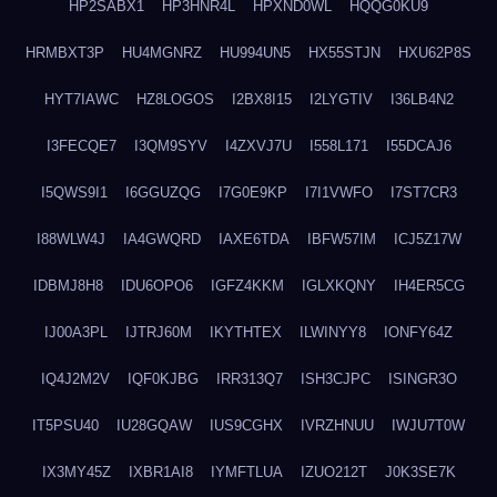
HP2SABX1
HP3HNR4L
HPXND0WL
HQQG0KU9
HRMBXT3P
HU4MGNRZ
HU994UN5
HX55STJN
HXU62P8S
HYT7IAWC
HZ8LOGOS
I2BX8I15
I2LYGTIV
I36LB4N2
I3FECQE7
I3QM9SYV
I4ZXVJ7U
I558L171
I55DCAJ6
I5QWS9I1
I6GGUZQG
I7G0E9KP
I7I1VWFO
I7ST7CR3
I88WLW4J
IA4GWQRD
IAXE6TDA
IBFW57IM
ICJ5Z17W
IDBMJ8H8
IDU6OPO6
IGFZ4KKM
IGLXKQNY
IH4ER5CG
IJ00A3PL
IJTRJ60M
IKYTHTEX
ILWINYY8
IONFY64Z
IQ4J2M2V
IQF0KJBG
IRR313Q7
ISH3CJPC
ISINGR3O
IT5PSU40
IU28GQAW
IUS9CGHX
IVRZHNUU
IWJU7T0W
IX3MY45Z
IXBR1AI8
IYMFTLUA
IZUO212T
J0K3SE7K