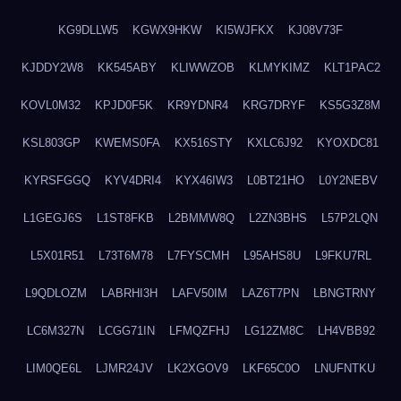
KG9DLLW5
KGWX9HKW
KI5WJFKX
KJ08V73F
KJDDY2W8
KK545ABY
KLIWWZOB
KLMYKIMZ
KLT1PAC2
KOVL0M32
KPJD0F5K
KR9YDNR4
KRG7DRYF
KS5G3Z8M
KSL803GP
KWEMS0FA
KX516STY
KXLC6J92
KYOXDC81
KYRSFGGQ
KYV4DRI4
KYX46IW3
L0BT21HO
L0Y2NEBV
L1GEGJ6S
L1ST8FKB
L2BMMW8Q
L2ZN3BHS
L57P2LQN
L5X01R51
L73T6M78
L7FYSCMH
L95AHS8U
L9FKU7RL
L9QDLOZM
LABRHI3H
LAFV50IM
LAZ6T7PN
LBNGTRNY
LC6M327N
LCGG71IN
LFMQZFHJ
LG12ZM8C
LH4VBB92
LIM0QE6L
LJMR24JV
LK2XGOV9
LKF65C0O
LNUFNTKU