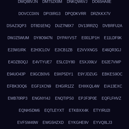
DMQ88VJN
DMT52X8M
DNKQW6VJ
DO65HA8E
DOVCC0XN
DPI3IRG3
DPQDKVRR
DRZKKX7V
DSAZ3QP3
DT8D1ENQ
DUZ7N8X7
DV13RRZQ
DVBRFU2A
DWJZ5WUM
DY8O947N
DYPAYVST
E001JP1H
E11LDF9K
E23W1IRK
E2H3CLOV
E2ICB1ZB
E2VVXNGS
E46QR3GJ
E4OZBDQJ
E4VTYUE7
E5LCDY80
E5XJ09LV
E62E7VMP
E94UO43P
E9GCB0V6
E9XP5DY1
E9YJDZUG
EBKES9OC
EFBK3OQ6
EGF1XCN9
EHGIR1ZZ
EHXKQL4W
EIA13EXC
EMB70RP3
ENGNYI4J
ENQTIPS0
EPJF3P0E
EQFLFHVZ
EQNHSDM6
EQTLEYXT
ETKBXX4K
ETYIRU2I
EVFSM49W
EWG5HZXD
EYKGHE9V
EYVQ8LJ3