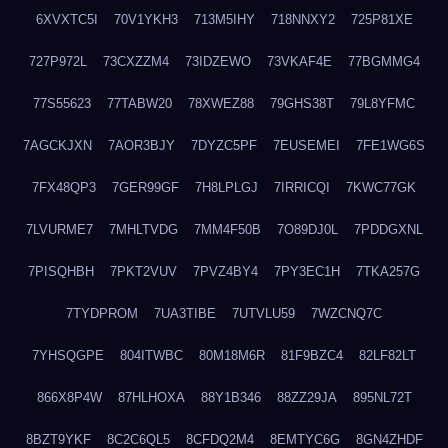
6XVXTC5I
70V1YKH3
713M5IHY
718NNXY2
725P81XE
727P972L
73CXZZM4
73IDZEWO
73VKAF4E
77BGMMG4
77S55623
77TABW20
78XWEZ88
79GHS38T
79L8YFMC
7AGCKJXN
7AOR3BJY
7DYZC5PF
7EUSEMEI
7FE1WG6S
7FX48QP3
7GER99GF
7H8LPLGJ
7IRRICQI
7KWC77GK
7LVURME7
7MHLTVDG
7MM4F50B
7O89DJ0L
7PDDGXNL
7PISQHBH
7PKT2VUV
7PVZ4BY4
7PY3EC1H
7TKA257G
7TYDPROM
7UA3TIBE
7UTVLU59
7WZCNQ7C
7YHSQGPE
804ITWBC
80M18M6R
81F9BZC4
82LF82LT
866X8P4W
87HLHOXA
88Y1B346
88ZZ29JA
895NL72T
8BZT9YKF
8C2C6QL5
8CFDQ2M4
8EMTYC6G
8GN4ZHDF