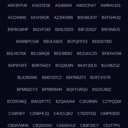
ARV3FPUK
AS63TE5K
ASI6MI04
AWOCPIA7
AWRHV163
AX22A8H0
AXVH3IQK
AZ26KW80
B0OWLK0T
B4TGHIUQ
B5PBGMHP
B61VF183
B83LODZ5
B8FJD3QY
B9V5N6US
BAWBPCGW
BBULS6EE
BCPQFPZX
BD10XYBD
BDLHG7DK
BE136RQ8
BEE98D8J
BEZUGCZG
BFBXAO56
BHP8Y6FF
BHR75HZV
BI1Q9U0N
BK4Y2DLN
BLV4BZUZ
BLX2MXBK
BM0YD7CZ
BM7M6ZF3
BOFCVSTR
BPMM2CY3
BPRBR6HH
BQXYURQU
BSOSJ00Z
BTO0O46Q
BWU2P7TC
BZQAAANI
C1RJ8N9V
C1TPQQNI
C1WIIIBY
C2NBFKJQ
C4UCLQK2
C70Z0TDQ
C84PK9DO
C8DAVWHN
C9QDX93U
CA6S6VUZ
CB9F33CY
CDJT7PIL