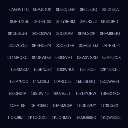
0AG4NTTC
0BPJ04DK
0D38QEGH
0FLIL6GQ
0GI31E0A
0GRH7XSL
0H17NT32
0H7Y9RRM
0IA5RSJ3
0K8I19RD
0KCE9EJG
0KFC83WS
0LIQ91PM
0NALSI2P
0NFM8HBQ
0O3VCZC0
0PHNO5Y4
0QO261FR
0QV0STGJ
0R7FXEI4
0T1MPQXC
0UDKWD5I
0XI05VVT
0XW3VGXD
0ZM4J2CX
105XMS37
10SRNZZ2
1103WHO1
126I93O6
12K469CE
133P7UOC
14NJ13LJ
14PRLC85
15B2SHBQ
15C9WR6H
160ON64P
16SBWI43
16U7RZJT
19YDYQRW
1BR5X4KO
1CFFT9FI
1FIP186C
1HAKMC6P
1HDB3VUY
1I70CGZX
1IOKJ9IZ
1K1OOBX2
1KJONM1Y
1KMG68BO
1KQW0D9E