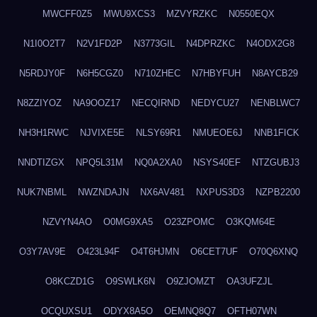
MWCFF0Z5
MWU9XCS3
MZVYRZKC
N0550EQX
N1I0O2T7
N2V1FD2P
N3773GIL
N4DPRZKC
N4ODX2G8
N5RDJY0F
N6H5CGZ0
N710ZHEC
N7HBYFUH
N8AYCB29
N8ZZIYOZ
NA9OOZ17
NECQIRND
NEDYCU27
NENBLWC7
NH3H1RWC
NJVIXE5E
NLSY69R1
NMUEOE6J
NNB1FICK
NNDTIZGX
NPQ5L31M
NQ0A2XA0
NSYS40EF
NTZGUBJ3
NUK7NBML
NWZNDAJN
NX6AV481
NXPUS3D3
NZPB2200
NZVYN4AO
O0MG9XA5
O23ZPOMC
O3KQM64E
O3Y7AV9E
O423L94F
O4T6HJMN
O6CET7UF
O70Q6XNQ
O8KCZD1G
O9SWLK6N
O9ZJOMZT
OA3UFZJL
OCQUXSU1
ODYX8A5O
OEMNQ8Q7
OFTH07WN