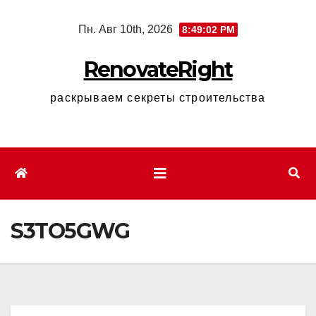
Перейти
Пн. Авг 10th, 2026
8:49:03 PM
к
содержимому
RenovateRight
раскрываем секреты строительства
S3TO5GWG