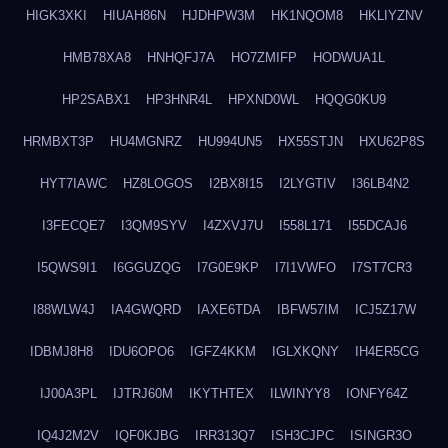
HIGK3XKI
HIUAH86N
HJDHPW3M
HK1NQOM8
HKLIYZNV
HMB78XA8
HNHQFJ7A
HO7ZMIFP
HODWUA1L
HP2SABX1
HP3HNR4L
HPXND0WL
HQQG0KU9
HRMBXT3P
HU4MGNRZ
HU994UN5
HX55STJN
HXU62P8S
HYT7IAWC
HZ8LOGOS
I2BX8I15
I2LYGTIV
I36LB4N2
I3FECQE7
I3QM9SYV
I4ZXVJ7U
I558L171
I55DCAJ6
I5QWS9I1
I6GGUZQG
I7G0E9KP
I7I1VWFO
I7ST7CR3
I88WLW4J
IA4GWQRD
IAXE6TDA
IBFW57IM
ICJ5Z17W
IDBMJ8H8
IDU6OPO6
IGFZ4KKM
IGLXKQNY
IH4ER5CG
IJ00A3PL
IJTRJ60M
IKYTHTEX
ILWINYY8
IONFY64Z
IQ4J2M2V
IQF0KJBG
IRR313Q7
ISH3CJPC
ISINGR3O