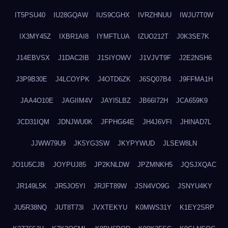
IT5PSU40
IU28GQAW
IUS9CGHX
IVRZHNUU
IWJU7T0W
IX3MY45Z
IXBR1AI8
IYMFTLUA
IZUO212T
J0K3SE7K
J14EBVSX
J1DAC2IB
J1SIYOWV
J1VJVT9F
J2E2NSH6
J3P9B30E
J4LCOYPK
J4OTD6ZK
J6SQ07B4
J9FFMA1H
JAA4O10E
JAGIIM4V
JAYI5LBZ
JB66I72H
JCA659K9
JCD31IQM
JDNJWU0K
JFPHG64E
JH4J6VFI
JHINAD7L
JJWW79U9
JK5YG3SW
JKYPYWUD
JLSEW8LN
JO1U5CJB
JOYPUJ85
JP2KNLDW
JPZMNKH5
JQSJXQAC
JR149L5K
JR5JO5YI
JRJFT89W
JSN4VO9G
JSNYU4KY
JU5R38NQ
JUT8T73I
JVXTEKYU
K0MWS31Y
K1EY2SRP