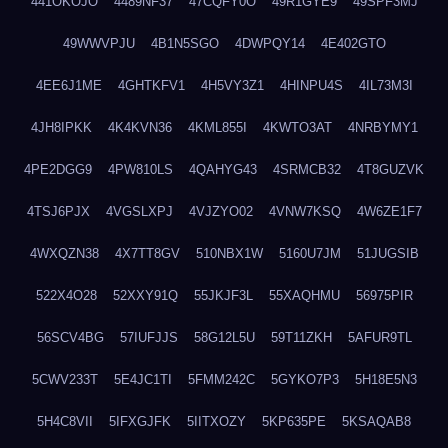
441OKOJO
4489NF37
47CQFY0O
49R1GYE9
49SPF3MJ
49WWVPJU
4B1N5SGO
4DWPQY14
4E402GTO
4EE6J1ME
4GHTKFV1
4H5VY3Z1
4HINPU4S
4IL73M3I
4JH8IPKK
4K4KVN36
4KML855I
4KWTO3AT
4NRBYMY1
4PE2DGG9
4PW810LS
4QAHYG43
4SRMCB32
4T8GUZVK
4TSJ6PJX
4VGSLXPJ
4VJZYO02
4VNW7KSQ
4W6ZE1F7
4WXQZN38
4X7TT8GV
510NBX1W
5160U7JM
51JUGSIB
522X4O28
52XXY91Q
55JKJF3L
55XAQHMU
56975PIR
56SCV4BG
57IUFJJS
58G12L5U
59T11ZKH
5AFUR9TL
5CWV233T
5E4JC1TI
5FMM242C
5GYKO7P3
5H18E5N3
5H4C8VII
5IFXGJFK
5IITXOZY
5KP635PE
5KSAQAB8