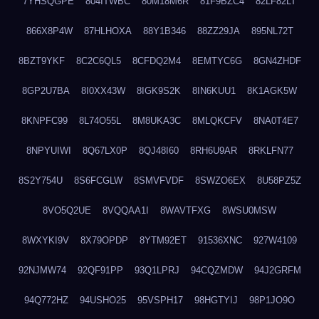
7YHSQGPE
804ITWBC
80M18M6R
81F9BZC4
82LF82LT
866X8P4W
87HLHOXA
88Y1B346
88ZZ29JA
895NL72T
8BZT9YKF
8C2C6QL5
8CFDQ2M4
8EMTYC6G
8GN4ZHDF
8GP2U7BA
8I0XX43W
8IGK9S2K
8IN6KUU1
8K1AGK5W
8KNPFC99
8L74O55L
8M8UKA3C
8MLQKCFV
8NA0T4E7
8NPYUIWI
8Q67LX0P
8QJ48I60
8RH6U9AR
8RKLFN77
8S2Y754U
8S6FCGLW
8SMVFVDF
8SWZO6EX
8U58PZ5Z
8VO5Q2UE
8VQQAA1I
8WAVTFXG
8WSU0MSW
8WXYKI9V
8X79OPDP
8YTM92ET
91536XNC
927W4109
92NJMW74
92QF91PP
93Q1LPRJ
94CQZMDW
94J2GRFM
94Q772HZ
94USHO25
95VSPH17
98HGTYIJ
98P1JO9O