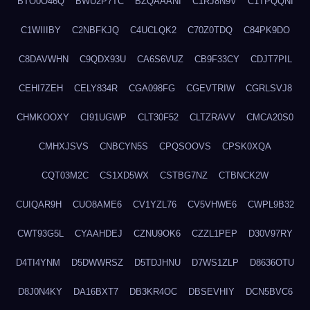
BTO0O46Q
BWU2P7TC
BZQAAANI
C1RJ8N9V
C1TPQQNI
C1WIIIBY
C2NBFKJQ
C4UCLQK2
C70Z0TDQ
C84PK9DO
C8DAVWHN
C9QDX93U
CA6S6VUZ
CB9F33CY
CDJT7PIL
CEHI7ZEH
CELY834R
CGA098FG
CGEVTRIW
CGRLSVJ8
CHMKOOXY
CI91UGWP
CLT30F52
CLTZRAVV
CMCA20S0
CMHXJSVS
CNBCYN5S
CPQSOOVS
CPSK0XQA
CQT03M2C
CS1XD5WX
CSTBG7NZ
CTBNCK2W
CUIQAR9H
CUO8AME6
CV1YZL76
CV5VHWE6
CWPL9B32
CWT93G5L
CYAAHDEJ
CZNU9OK6
CZZL1PEP
D30V97RY
D4TI4YNM
D5DWWRSZ
D5TDJHNU
D7WS1ZLP
D8636OTU
D8J0N4KY
DA16BXT7
DB3KR4OC
DBSEVHIY
DCN5BVC6