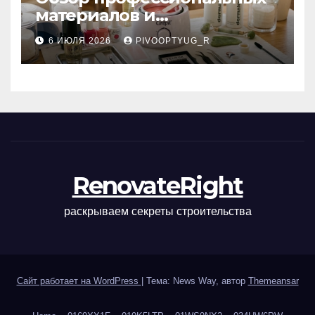
материалов и
инструментов для
6 ИЮЛЯ 2026
PIVOOPTYUG_R
маникюра, депиляции,
наращивания ресниц и
ухода
RenovateRight
раскрываем секреты строительства
Сайт работает на WordPress
|
Тема: News Way, автор
Themeansar