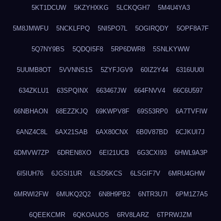
5KT1DCUW
5KZYHXKG
5LCKQGH7
5M4U4YA3
5M8JMWFU
5NCKLFPQ
5NI5PO7L
5OGIRQDY
5OPF8A7F
5Q7NY9BS
5QDQI5F8
5RP6DWR8
5SNLKYWW
5UUMB8OT
5VVNNS1S
5ZYFJGV9
60IZ2Y44
6316UU0I
634ZKLU1
63SPQINX
663467JW
664FNVV4
66C6U597
66NBHAON
68EZZKJQ
69KWPV8F
69S53RP0
6A7TVFIW
6ANZ4C8L
6AX21SAB
6AX80CNX
6B0V87BD
6CJKUI7J
6DMVW7ZP
6DREN8XO
6EI21UCB
6G3CXI93
6HWL9A3P
6I5IUH76
6JGSI1UR
6LSD5KCS
6LSGIF7V
6MRU4GHW
6MRWI2FW
6MUKQ2Q2
6N8H9PB2
6NTR3U7I
6PM1Z7A5
6QEEKCMR
6QKOAUOS
6RV8LARZ
6TPRWJZM