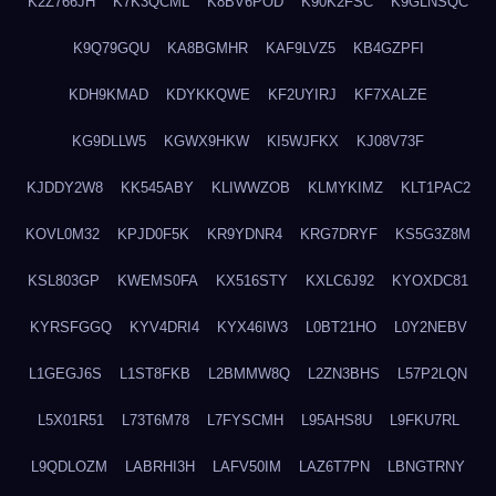
K2Z766JH
K7K3QCML
K8BV6POD
K90K2FSC
K9GLNSQC
K9Q79GQU
KA8BGMHR
KAF9LVZ5
KB4GZPFI
KDH9KMAD
KDYKKQWE
KF2UYIRJ
KF7XALZE
KG9DLLW5
KGWX9HKW
KI5WJFKX
KJ08V73F
KJDDY2W8
KK545ABY
KLIWWZOB
KLMYKIMZ
KLT1PAC2
KOVL0M32
KPJD0F5K
KR9YDNR4
KRG7DRYF
KS5G3Z8M
KSL803GP
KWEMS0FA
KX516STY
KXLC6J92
KYOXDC81
KYRSFGGQ
KYV4DRI4
KYX46IW3
L0BT21HO
L0Y2NEBV
L1GEGJ6S
L1ST8FKB
L2BMMW8Q
L2ZN3BHS
L57P2LQN
L5X01R51
L73T6M78
L7FYSCMH
L95AHS8U
L9FKU7RL
L9QDLOZM
LABRHI3H
LAFV50IM
LAZ6T7PN
LBNGTRNY