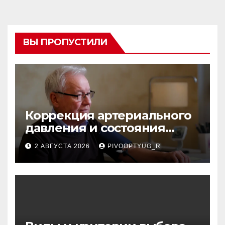
ВЫ ПРОПУСТИЛИ
Коррекция артериального
давления и состояния
сосудов в профилактике
2 АВГУСТА 2026
PIVOOPTYUG_R
инсульта