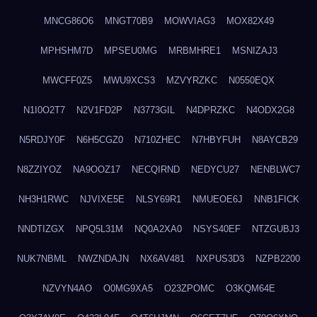
MNCG86O6
MNGT70B9
MOWVIAG3
MOX82X49
MPHSHM7D
MPSEU0MG
MRBMHRE1
MSNIZAJ3
MWCFF0Z5
MWU9XCS3
MZVYRZKC
N0550EQX
N1I0O2T7
N2V1FD2P
N3773GIL
N4DPRZKC
N4ODX2G8
N5RDJY0F
N6H5CGZ0
N710ZHEC
N7HBYFUH
N8AYCB29
N8ZZIYOZ
NA9OOZ17
NECQIRND
NEDYCU27
NENBLWC7
NH3H1RWC
NJVIXE5E
NLSY69R1
NMUEOE6J
NNB1FICK
NNDTIZGX
NPQ5L31M
NQ0A2XA0
NSYS40EF
NTZGUBJ3
NUK7NBML
NWZNDAJN
NX6AV481
NXPUS3D3
NZPB2200
NZVYN4AO
O0MG9XA5
O23ZPOMC
O3KQM64E