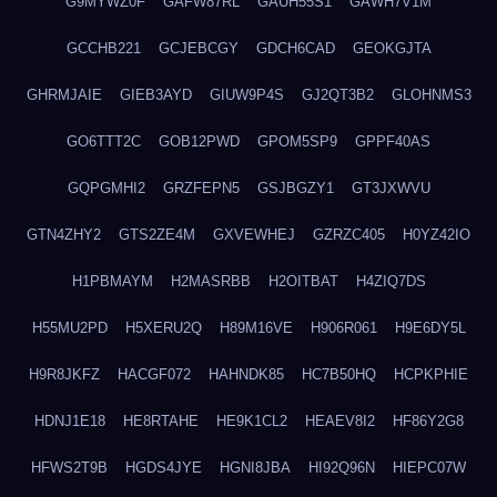
G9MYWZ0F
GAFW87RL
GAUH55S1
GAWH7V1M
GCCHB221
GCJEBCGY
GDCH6CAD
GEOKGJTA
GHRMJAIE
GIEB3AYD
GIUW9P4S
GJ2QT3B2
GLOHNMS3
GO6TTT2C
GOB12PWD
GPOM5SP9
GPPF40AS
GQPGMHI2
GRZFEPN5
GSJBGZY1
GT3JXWVU
GTN4ZHY2
GTS2ZE4M
GXVEWHEJ
GZRZC405
H0YZ42IO
H1PBMAYM
H2MASRBB
H2OITBAT
H4ZIQ7DS
H55MU2PD
H5XERU2Q
H89M16VE
H906R061
H9E6DY5L
H9R8JKFZ
HACGF072
HAHNDK85
HC7B50HQ
HCPKPHIE
HDNJ1E18
HE8RTAHE
HE9K1CL2
HEAEV8I2
HF86Y2G8
HFWS2T9B
HGDS4JYE
HGNI8JBA
HI92Q96N
HIEPC07W