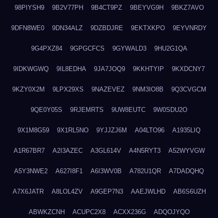
98PIYSH9
9B2V77PH
9B4CT9PZ
9BEYVG9H
9BKZ7AVO
9DFN8WE0
9DN34ALZ
9DZBDJRE
9EKTXKPO
9EYVNRDY
9G4PXZ84
9GPGCFCS
9GYWALD3
9HU2G1QA
9IDKWGWQ
9IL8EDHA
9JA7JOQ9
9KKHTYIP
9KXDCNY7
9KZY0X2M
9LPX29XS
9NAZEVEZ
9NM3IO8B
9Q3CVGCM
9QE0Y05S
9RJEMRTS
9UW8EUTC
9W0SDU2O
9X1M8G59
9X1RL5NO
9YJJZJ6M
A04LTO96
A1935LIQ
A1R67BR7
A2I3AZEC
A3GL614V
A4N5RYT3
A52WYVGW
A5Y3NWE2
A627I8F1
A6I3WV0B
A782U1QR
A7DADQHQ
A7X6JATR
A8LOL4ZV
A9GEP7N3
AAEJWLHD
AB6S6UZH
ABWKZCNH
ACUPC2X8
ACXX236G
ADQOJYQO