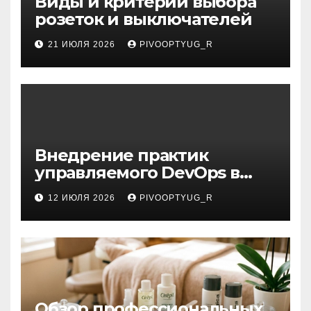
Виды и критерии выбора
розеток и выключателей
21 ИЮЛЯ 2026
PIVOOPTYUG_R
Внедрение практик
управляемого DevOps в
корпоративную ИТ-
12 ИЮЛЯ 2026
PIVOOPTYUG_R
инфраструктуру
Обзор профессиональных