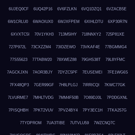
6UJEQ0CF
6UQ42P16
6V6FZLKN
6VQ1DZQ1
6VZACB5E
6W1CRLU0
6WAOIUX0
6WJXFPEM
6XIHLDTU
6XP30R7N
6XVXTC5I
70V1YKH3
713M5IHY
718NNXY2
725P81XE
727P972L
73CXZZM4
73IDZEWO
73VKAF4E
77BGMMG4
77S55623
77TABW20
78XWEZ88
79GHS38T
79L8YFMC
7AGCKJXN
7AOR3BJY
7DYZC5PF
7EUSEMEI
7FE1WG6S
7FX48QP3
7GER99GF
7H8LPLGJ
7IRRICQI
7KWC77GK
7LVURME7
7MHLTVDG
7MM4F50B
7O89DJ0L
7PDDGXNL
7PISQHBH
7PKT2VUV
7PVZ4BY4
7PY3EC1H
7TKA257G
7TYDPROM
7UA3TIBE
7UTVLU59
7WZCNQ7C