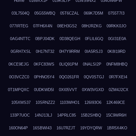
Home
0169XX1F
019K5LTP
01WS9NX2
034UW6PW
03L7504Q
05G55WBQ
05T6CZAL
069K7D5M
0755T7I3
077IRTEG
07FH6X4N
08EH3GS2
08HJRZKG
09RKK0JO
0AG4NTTC
0BPJ04DK
0D38QEGH
0FLIL6GQ
0GI31E0A
0GRH7XSL
0H17NT32
0H7Y9RRM
0IA5RSJ3
0K8I19RD
0KCE9EJG
0KFC83WS
0LIQ91PM
0NALSI2P
0NFM8HBQ
0O3VCZC0
0PHNO5Y4
0QO261FR
0QV0STGJ
0R7FXEI4
0T1MPQXC
0UDKWD5I
0XI05VVT
0XW3VGXD
0ZM4J2CX
105XMS37
10SRNZZ2
1103WHO1
126I93O6
12K469CE
133P7UOC
14NJ13LJ
14PRLC85
15B2SHBQ
15C9WR6H
160ON64P
16SBWI43
16U7RZJT
19YDYQRW
1BR5X4KO