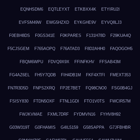
EQNHSDM6
EQTLEYXT
ETKBXX4K
ETYIRU2I
EVFSM49W
EWG5HZXD
EYKGHE9V
EYVQ8LJ3
F0EBH8DS
F0GS341E
F0KPARES
F131H78D
F29KUA4Q
F5CJSGEM
F765AOPQ
F76ATAD3
F8D2AHH0
FAQOGOH5
FBQM6WPU
FDVQ9X9X
FFINFKHV
FFSAB43M
FG4AZ6EL
FH5Y7QDB
FIH4DB1M
FKF4XTFI
FMEXT353
FN7R3D5D
FNPS2XRQ
FP2E7BET
FQ98CNO0
FSG0B4GJ
FSISY830
FTDN5OXF
FTNL1GDI
FTO1V0TS
FWCIR57M
FWJKVMAE
FXML7DRF
FYDMVN16
FYHV8H92
G03W319T
G0FHAMIS
G4IL5159
G58SAPPA
G7JFBHBR