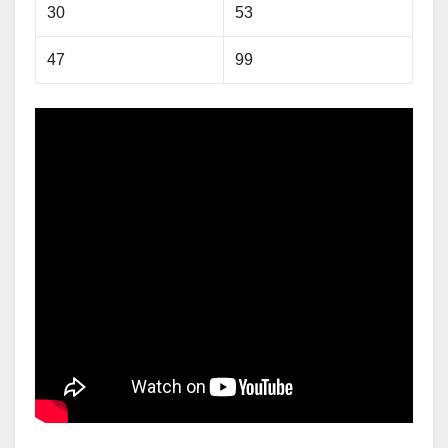
30
53
47
99