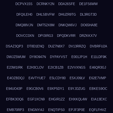
DCPVX15S
DCRNKY2N
DDA26SFE
DE1FS6WW
DFQILEH0
DHLSBVFW
DHUZR9TG
DL3RGT3D
DMQ88VJN
DMT52X8M
DNKQW6VJ
DO65HA8E
DOVCC0XN
DPI3IRG3
DPQDKVRR
DRZKKX7V
DSAZ3QP3
DT8D1ENQ
DUZ7N8X7
DV13RRZQ
DVBRFU2A
DWJZ5WUM
DY8O947N
DYPAYVST
E001JP1H
E11LDF9K
E23W1IRK
E2H3CLOV
E2ICB1ZB
E2VVXNGS
E46QR3GJ
E4OZBDQJ
E4VTYUE7
E5LCDY80
E5XJ09LV
E62E7VMP
E94UO43P
E9GCB0V6
E9XP5DY1
E9YJDZUG
EBKES9OC
EFBK3OQ6
EGF1XCN9
EHGIR1ZZ
EHXKQL4W
EIA13EXC
EMB70RP3
ENGNYI4J
ENQTIPS0
EPJF3P0E
EQFLFHVZ