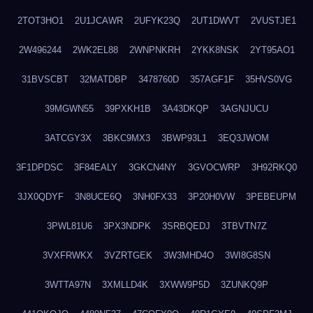
2TOT3HO1
2U1JCAWR
2UFYK23Q
2UT1DWVT
2VUSTJE1
2W496244
2WK2EL88
2WNPNKRH
2YKK8NSK
2YT95AO1
31BVSCBT
32MATDBP
3478760D
357AGF1F
35HVS0VG
39MGWN55
39PXKH1B
3A43DKQP
3AGNJUCU
3ATCGY3X
3BKC9MX3
3BWP93L1
3EQ3JWOM
3F1DPDSC
3F84EALY
3GKCN4NY
3GVOCWRP
3H92RKQ0
3JX0QDYF
3N8UCE6Q
3NH0FX33
3P20H0VW
3PEBEUPM
3PWL81U6
3PX3NDPK
3SRBQEDJ
3TBVTN7Z
3VXFRWKX
3VZRTGEK
3W3MHD4O
3WI8G8SN
3WTTA97N
3XMLLD4K
3XWW9P5D
3ZUNKQ9P