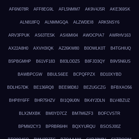
AF6N078R
AFF8EG9L
AFL5NMM7
AK9V4J5R
AKE369SK
ALN818FQ
ALNMMGQA
ALZWDEI8
ARK5NSY6
ARV3FPUK
AS63TE5K
ASI6MI04
AWOCPIA7
AWRHV163
AX22A8H0
AXVH3IQK
AZ26KW80
B0OWLK0T
B4TGHIUQ
B5PBGMHP
B61VF183
B83LODZ5
B8FJD3QY
B9V5N6US
BAWBPCGW
BBULS6EE
BCPQFPZX
BD10XYBD
BDLHG7DK
BE136RQ8
BEE98D8J
BEZUGCZG
BFBXAO56
BHP8Y6FF
BHR75HZV
BI1Q9U0N
BK4Y2DLN
BLV4BZUZ
BLX2MXBK
BM0YD7CZ
BM7M6ZF3
BOFCVSTR
BPMM2CY3
BPRBR6HH
BQXYURQU
BSOSJ00Z