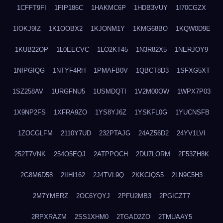
1CFFT9FI
1FIP186C
1HAKMC6P
1HDB3VUY
1I70CGZX
1IOKJ9IZ
1K1OOBX2
1KJONM1Y
1KMG68BO
1KQW0D9E
1KUB22OP
1L0EECVC
1LO2KT45
1N3R82X5
1NERJOY9
1NIPGIQG
1NTYF4RH
1PMAFB0V
1QBCT8D3
1SFXG5XT
1SZ258AV
1URGFNU5
1USMDQTI
1V2M00OW
1WPX7P03
1X9NP2FS
1XFRA9ZO
1YS8YJ6Z
1YSKFL0G
1YUCNSFB
1ZOCGLFM
2110Y7UD
232PTAJG
24AZ56D2
24YV1LVI
252T7VNK
254O5EQJ
2ATPPOCH
2DU7LORM
2F53ZH8K
2G8M6D58
2IIHI162
2J4TVL9Q
2KKCIQS5
2LN9C5H3
2M7YMERZ
2OC6YQYJ
2PFU2MB3
2PGICZT7
2RPXRAZM
2SS1XHM0
2TGAD2ZO
2TMUAAY5