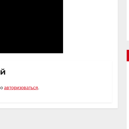
ий
мо
авторизоваться
.