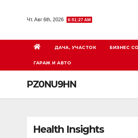
Перейти
к
Чт. Авг 6th, 2026
6:51:28 AM
содержимому
ДАЧА, УЧАСТОК
БИЗНЕС С
ГАРАЖ И АВТО
PZ0NU9HN
Health Insights