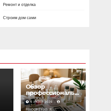
Ремонт и отделка
Строим дом сами
Обзор
профессиональн
ых материалов и
6 ИЮЛЯ 2026
инструментов
PIVOOPTYUG_R