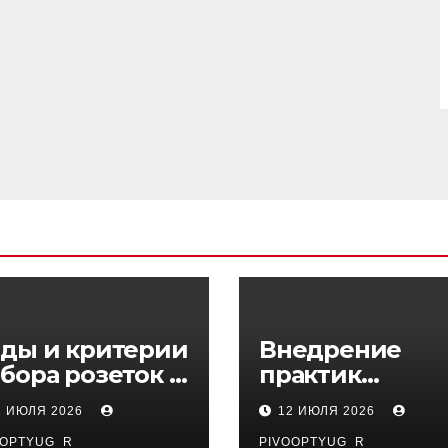
ды и критерии
Внедрение
бора розеток и
практик
ключателей
управляемого
1 ИЮЛЯ 2026
12 ИЮЛЯ 2026
DevOps в
OOPTYUG_R
PIVOOPTYUG_R