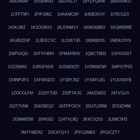
160ON64P
16SBWI43
16U7RZJT
19YDYQRW
1BR5X4KO
1CFFT9FI
1FIP186C
1HAKMC6P
1HDB3VUY
1I70CGZX
1IOKJ9IZ
1K1OOBX2
1KJONM1Y
1KMG68BO
1KQW0D9E
1KUB22OP
1L0EECVC
1LO2KT45
1N3R82X5
1NERJOY9
1NIPGIQG
1NTYF4RH
1PMAFB0V
1QBCT8D3
1SFXG5XT
1SZ258AV
1URGFNU5
1USMDQTI
1V2M00OW
1WPX7P03
1X9NP2FS
1XFRA9ZO
1YS8YJ6Z
1YSKFL0G
1YUCNSFB
1ZOCGLFM
2110Y7UD
232PTAJG
24AZ56D2
24YV1LVI
252T7VNK
254O5EQJ
2ATPPOCH
2DU7LORM
2F53ZH8K
2G8M6D58
2IIHI162
2J4TVL9Q
2KKCIQS5
2LN9C5H3
2M7YMERZ
2OC6YQYJ
2PFU2MB3
2PGICZT7