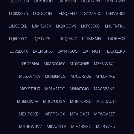
L9QDLOZM
LABRHI3H
LAFV50IM
LAZ6T7PN
LBNGTRNY
LC6M327N
LCGG71IN
LFMQZFHJ
LG12ZM8C
LH4VBB92
LIM0QE6L
LJMR24JV
LK2XGOV9
LKF65C0O
LNUFNTKU
LQ6L2YC1
LQPTUZSJ
LRFQ9RJC
LT1BIXMN
LT4OEEO3
LUV1L04X
LVEMSF56
LW44TSOS
LWTH46HT
LXJ311K0
LYEC0BN4
M0A3OM6Y
M10G4N65
M3KVW74J
M5SXV4NA
M6N38MCS
M7CERA05
M7LLF4VZ
M8XST3UR
M91VJ7DC
M9N47GIO
MAC5B8N3
MB65CW0R
MDCZUQSA
MDRJDPSU
ME5DAUT1
MEHPQXEI
MFFP54OX
MFVIOX37
MFW6V3ZF
MGREWRV7
MI9AZGTP
MIE4B2MC
MIJBYZ6U