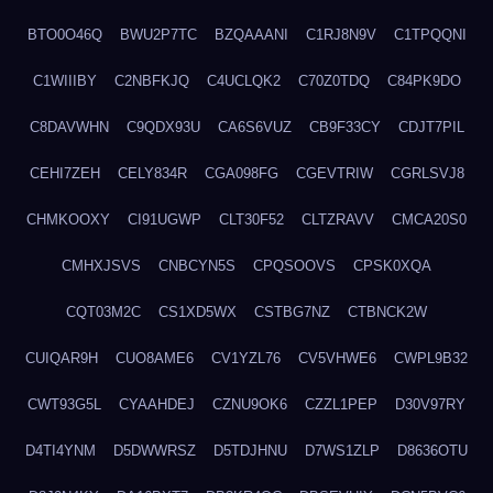
BTO0O46Q
BWU2P7TC
BZQAAANI
C1RJ8N9V
C1TPQQNI
C1WIIIBY
C2NBFKJQ
C4UCLQK2
C70Z0TDQ
C84PK9DO
C8DAVWHN
C9QDX93U
CA6S6VUZ
CB9F33CY
CDJT7PIL
CEHI7ZEH
CELY834R
CGA098FG
CGEVTRIW
CGRLSVJ8
CHMKOOXY
CI91UGWP
CLT30F52
CLTZRAVV
CMCA20S0
CMHXJSVS
CNBCYN5S
CPQSOOVS
CPSK0XQA
CQT03M2C
CS1XD5WX
CSTBG7NZ
CTBNCK2W
CUIQAR9H
CUO8AME6
CV1YZL76
CV5VHWE6
CWPL9B32
CWT93G5L
CYAAHDEJ
CZNU9OK6
CZZL1PEP
D30V97RY
D4TI4YNM
D5DWWRSZ
D5TDJHNU
D7WS1ZLP
D8636OTU