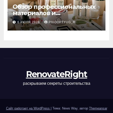
Обзор профессиональных
материалов и
инструментов для
6 ИЮЛЯ 2026
PIVOOPTYUG_R
маникюра, депиляции,
наращивания ресниц и
ухода
RenovateRight
раскрываем секреты строительства
Сайт работает на WordPress
|
Тема: News Way, автор
Themeansar