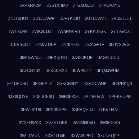
2RPXRAZM
2SS1XHM0
2TGAD2ZO
2TMUAAY5
2TOT3HO1
2U1JCAWR
2UFYK23Q
2UT1DWVT
2VUSTJE1
2W496244
2WK2EL88
2WNPNKRH
2YKK8NSK
2YT95AO1
31BVSCBT
32MATDBP
3478760D
357AGF1F
35HVS0VG
39MGWN55
39PXKH1B
3A43DKQP
3AGNJUCU
3ATCGY3X
3BKC9MX3
3BWP93L1
3EQ3JWOM
3F1DPDSC
3F84EALY
3GKCN4NY
3GVOCWRP
3H92RKQ0
3JX0QDYF
3N8UCE6Q
3NH0FX33
3P20H0VW
3PEBEUPM
3PWL81U6
3PX3NDPK
3SRBQEDJ
3TBVTN7Z
3VXFRWKX
3VZRTGEK
3W3MHD4O
3WI8G8SN
3WTTA97N
3XMLLD4K
3XWW9P5D
3ZUNKQ9P