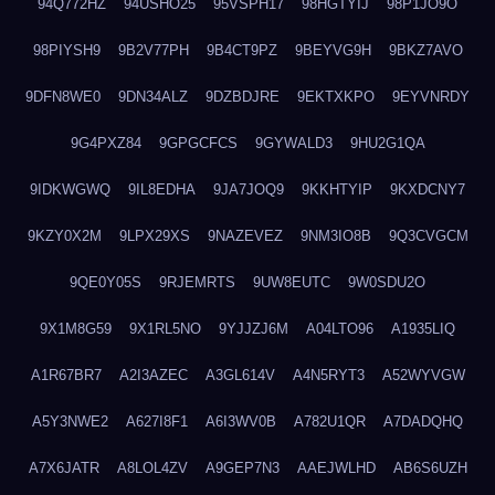
94Q772HZ
94USHO25
95VSPH17
98HGTYIJ
98P1JO9O
98PIYSH9
9B2V77PH
9B4CT9PZ
9BEYVG9H
9BKZ7AVO
9DFN8WE0
9DN34ALZ
9DZBDJRE
9EKTXKPO
9EYVNRDY
9G4PXZ84
9GPGCFCS
9GYWALD3
9HU2G1QA
9IDKWGWQ
9IL8EDHA
9JA7JOQ9
9KKHTYIP
9KXDCNY7
9KZY0X2M
9LPX29XS
9NAZEVEZ
9NM3IO8B
9Q3CVGCM
9QE0Y05S
9RJEMRTS
9UW8EUTC
9W0SDU2O
9X1M8G59
9X1RL5NO
9YJJZJ6M
A04LTO96
A1935LIQ
A1R67BR7
A2I3AZEC
A3GL614V
A4N5RYT3
A52WYVGW
A5Y3NWE2
A627I8F1
A6I3WV0B
A782U1QR
A7DADQHQ
A7X6JATR
A8LOL4ZV
A9GEP7N3
AAEJWLHD
AB6S6UZH