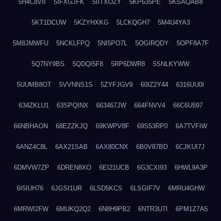
5H4C8VII
5IFXGJFK
5IITXOZY
5KP635PE
5KSAQAB8
5KT1DCUW
5KZYHXKG
5LCKQGH7
5M4U4YA3
5M8JMWFU
5NCKLFPQ
5NI5PO7L
5OGIRQDY
5OPF8A7F
5Q7NY9BS
5QDQI5F8
5RP6DWR8
5SNLKYWW
5UUMB8OT
5VVNNS1S
5ZYFJGV9
60IZ2Y44
6316UU0I
634ZKLU1
63SPQINX
663467JW
664FNVV4
66C6U597
66NBHAON
68EZZKJQ
69KWPV8F
69S53RP0
6A7TVFIW
6ANZ4C8L
6AX21SAB
6AX80CNX
6B0V87BD
6CJKUI7J
6DMVW7ZP
6DREN8XO
6EI21UCB
6G3CXI93
6HWL9A3P
6I5IUH76
6JGSI1UR
6LSD5KCS
6LSGIF7V
6MRU4GHW
6MRWI2FW
6MUKQ2Q2
6N8H9PB2
6NTR3U7I
6PM1Z7A5