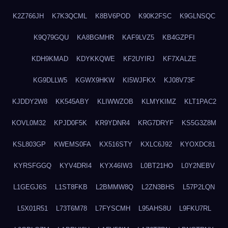
K2Z766JH
K7K3QCML
K8BV6POD
K90K2FSC
K9GLNSQC
K9Q79GQU
KA8BGMHR
KAF9LVZ5
KB4GZPFI
KDH9KMAD
KDYKKQWE
KF2UYIRJ
KF7XALZE
KG9DLLW5
KGWX9HKW
KI5WJFKX
KJ08V73F
KJDDY2W8
KK545ABY
KLIWWZOB
KLMYKIMZ
KLT1PAC2
KOVL0M32
KPJD0F5K
KR9YDNR4
KRG7DRYF
KS5G3Z8M
KSL803GP
KWEMS0FA
KX516STY
KXLC6J92
KYOXDC81
KYRSFGGQ
KYV4DRI4
KYX46IW3
L0BT21HO
L0Y2NEBV
L1GEGJ6S
L1ST8FKB
L2BMMW8Q
L2ZN3BHS
L57P2LQN
L5X01R51
L73T6M78
L7FYSCMH
L95AHS8U
L9FKU7RL