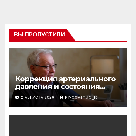
ВЫ ПРОПУСТИЛИ
Коррекция артериального
давления и состояния
сосудов в профилактике
2 АВГУСТА 2026
PIVOOPTYUG_R
инсульта