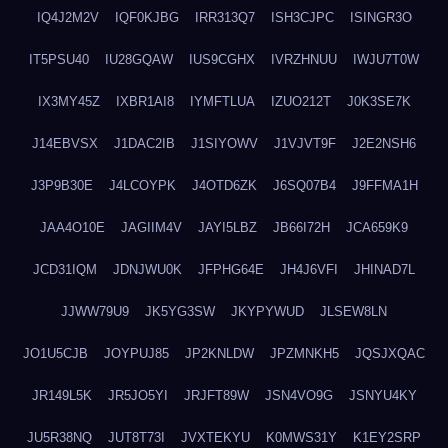
IQ4J2M2V
IQF0KJBG
IRR313Q7
ISH3CJPC
ISINGR3O
IT5PSU40
IU28GQAW
IUS9CGHX
IVRZHNUU
IWJU7T0W
IX3MY45Z
IXBR1AI8
IYMFTLUA
IZUO212T
J0K3SE7K
J14EBVSX
J1DAC2IB
J1SIYOWV
J1VJVT9F
J2E2NSH6
J3P9B30E
J4LCOYPK
J4OTD6ZK
J6SQ07B4
J9FFMA1H
JAA4O10E
JAGIIM4V
JAYI5LBZ
JB66I72H
JCA659K9
JCD31IQM
JDNJWU0K
JFPHG64E
JH4J6VFI
JHINAD7L
JJWW79U9
JK5YG3SW
JKYPYWUD
JLSEW8LN
JO1U5CJB
JOYPUJ85
JP2KNLDW
JPZMNKH5
JQSJXQAC
JR149L5K
JR5JO5YI
JRJFT89W
JSN4VO9G
JSNYU4KY
JU5R38NQ
JUT8T73I
JVXTEKYU
K0MWS31Y
K1EY2SRP