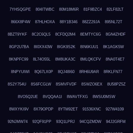
7YHSQGPE
804ITWBC
80M18M6R
81F9BZC4
82LF82LT
866X8P4W
87HLHOXA
88Y1B346
88ZZ29JA
895NL72T
8BZT9YKF
8C2C6QL5
8CFDQ2M4
8EMTYC6G
8GN4ZHDF
8GP2U7BA
8I0XX43W
8IGK9S2K
8IN6KUU1
8K1AGK5W
8KNPFC99
8L74O55L
8M8UKA3C
8MLQKCFV
8NA0T4E7
8NPYUIWI
8Q67LX0P
8QJ48I60
8RH6U9AR
8RKLFN77
8S2Y754U
8S6FCGLW
8SMVFVDF
8SWZO6EX
8U58PZ5Z
8VO5Q2UE
8VQQAA1I
8WAVTFXG
8WSU0MSW
8WXYKI9V
8X79OPDP
8YTM92ET
91536XNC
927W4109
92NJMW74
92QF91PP
93Q1LPRJ
94CQZMDW
94J2GRFM