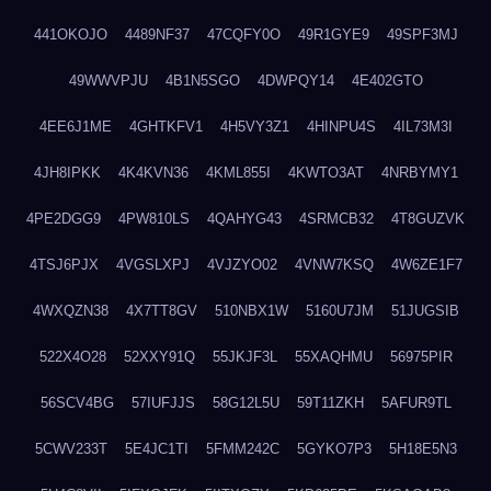
441OKOJO
4489NF37
47CQFY0O
49R1GYE9
49SPF3MJ
49WWVPJU
4B1N5SGO
4DWPQY14
4E402GTO
4EE6J1ME
4GHTKFV1
4H5VY3Z1
4HINPU4S
4IL73M3I
4JH8IPKK
4K4KVN36
4KML855I
4KWTO3AT
4NRBYMY1
4PE2DGG9
4PW810LS
4QAHYG43
4SRMCB32
4T8GUZVK
4TSJ6PJX
4VGSLXPJ
4VJZYO02
4VNW7KSQ
4W6ZE1F7
4WXQZN38
4X7TT8GV
510NBX1W
5160U7JM
51JUGSIB
522X4O28
52XXY91Q
55JKJF3L
55XAQHMU
56975PIR
56SCV4BG
57IUFJJS
58G12L5U
59T11ZKH
5AFUR9TL
5CWV233T
5E4JC1TI
5FMM242C
5GYKO7P3
5H18E5N3