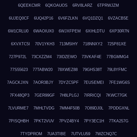
6QEEKCMR
6QKOAUOS
6RV8LARZ
6TPRWJZM
6UJEQ0CF
6UQ42P16
6V6FZLKN
6VQ1DZQ1
6VZACB5E
6W1CRLU0
6WAOIUX0
6WJXFPEM
6XIHLDTU
6XP30R7N
6XVXTC5I
70V1YKH3
713M5IHY
718NNXY2
725P81XE
727P972L
73CXZZM4
73IDZEWO
73VKAF4E
77BGMMG4
77S55623
77TABW20
78XWEZ88
79GHS38T
79L8YFMC
7AGCKJXN
7AOR3BJY
7DYZC5PF
7EUSEMEI
7FE1WG6S
7FX48QP3
7GER99GF
7H8LPLGJ
7IRRICQI
7KWC77GK
7LVURME7
7MHLTVDG
7MM4F50B
7O89DJ0L
7PDDGXNL
7PISQHBH
7PKT2VUV
7PVZ4BY4
7PY3EC1H
7TKA257G
7TYDPROM
7UA3TIBE
7UTVLU59
7WZCNQ7C