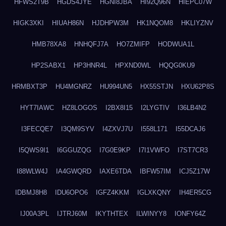
HFWS2T9B
HGDS4JYE
HGNI8JBA
HI92Q96N
HIEPC07W
HIGK3XKI
HIUAH86N
HJDHPW3M
HK1NQOM8
HKLIYZNV
HMB78XA8
HNHQFJ7A
HO7ZMIFP
HODWUA1L
HP2SABX1
HP3HNR4L
HPXND0WL
HQQG0KU9
HRMBXT3P
HU4MGNRZ
HU994UN5
HX55STJN
HXU62P8S
HYT7IAWC
HZ8LOGOS
I2BX8I15
I2LYGTIV
I36LB4N2
I3FECQE7
I3QM9SYV
I4ZXVJ7U
I558L171
I55DCAJ6
I5QWS9I1
I6GGUZQG
I7G0E9KP
I7I1VWFO
I7ST7CR3
I88WLW4J
IA4GWQRD
IAXE6TDA
IBFW57IM
ICJ5Z17W
IDBMJ8H8
IDU6OPO6
IGFZ4KKM
IGLXKQNY
IH4ER5CG
IJ00A3PL
IJTRJ60M
IKYTHTEX
ILWINYY8
IONFY64Z