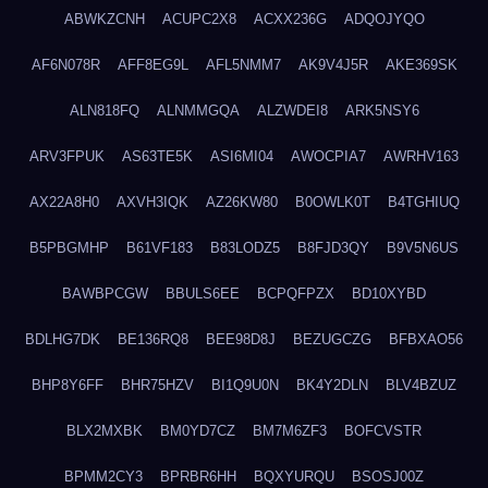
ABWKZCNH
ACUPC2X8
ACXX236G
ADQOJYQO
AF6N078R
AFF8EG9L
AFL5NMM7
AK9V4J5R
AKE369SK
ALN818FQ
ALNMMGQA
ALZWDEI8
ARK5NSY6
ARV3FPUK
AS63TE5K
ASI6MI04
AWOCPIA7
AWRHV163
AX22A8H0
AXVH3IQK
AZ26KW80
B0OWLK0T
B4TGHIUQ
B5PBGMHP
B61VF183
B83LODZ5
B8FJD3QY
B9V5N6US
BAWBPCGW
BBULS6EE
BCPQFPZX
BD10XYBD
BDLHG7DK
BE136RQ8
BEE98D8J
BEZUGCZG
BFBXAO56
BHP8Y6FF
BHR75HZV
BI1Q9U0N
BK4Y2DLN
BLV4BZUZ
BLX2MXBK
BM0YD7CZ
BM7M6ZF3
BOFCVSTR
BPMM2CY3
BPRBR6HH
BQXYURQU
BSOSJ00Z