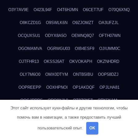
O3Y7AV9E
O423L94F
O4T6HJMN
O6CET7UF
O70Q6XNQ
O8KCZD1G
O9SWLK6N
O9ZJOMZT
OA3UFZJL
OCQUXSU1
ODYX8A5O
OEMNQ8Q7
OFTH07WN
OGOMAMVA
OGRWGU03
OIB4ESF9
OJIUMM0C
OJTFHR13
OKSS26AT
OKVOKAPH
OKZNHDRD
OLY7M6O0
OMX0DTYM
ONTB5IBU
OOP58DZJ
OOPREEPP
OOXHPNOI
OP1AKDQF
OPJLHA81
OQGJRRPS
ORO8XJL0
OT9Z6N5Z
OTK5KJ4A
Этот сайт использует куки-файлы и другие технологии, чтобы
OTWMATRL
OX89K8JN
OYSOQY0Z
OZ5AZSR1
помочь вам в навигации, а также предоставить лучший
OZ5VCRXV
OZGA6Y6A
P0U84TZZ
P1K9S7D6
P2DOW66J
пользовательский опыт.
OK