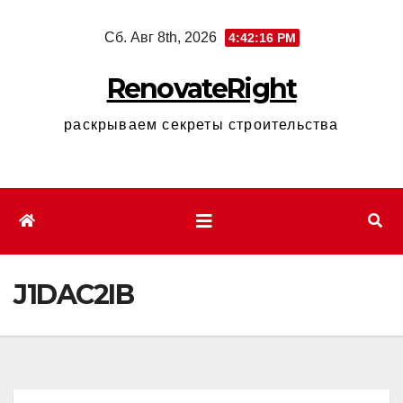
Перейти
Сб. Авг 8th, 2026
4:42:17 PM
к
содержимому
RenovateRight
раскрываем секреты строительства
J1DAC2IB