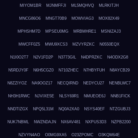
MIYOM1BR
MJNMFFJI
ML5MQHVQ
MLRKITJH
MNCG86O6
MNGT70B9
MOWVIAG3
MOX82X49
MPHSHM7D
MPSEU0MG
MRBMHRE1
MSNIZAJ3
MWCFF0Z5
MWU9XCS3
MZVYRZKC
N0550EQX
N1I0O2T7
N2V1FD2P
N3773GIL
N4DPRZKC
N4ODX2G8
N5RDJY0F
N6H5CGZ0
N710ZHEC
N7HBYFUH
N8AYCB29
N8ZZIYOZ
NA9OOZ17
NECQIRND
NEDYCU27
NENBLWC7
NH3H1RWC
NJVIXE5E
NLSY69R1
NMUEOE6J
NNB1FICK
NNDTIZGX
NPQ5L31M
NQ0A2XA0
NSYS40EF
NTZGUBJ3
NUK7NBML
NWZNDAJN
NX6AV481
NXPUS3D3
NZPB2200
NZVYN4AO
O0MG9XA5
O23ZPOMC
O3KQM64E