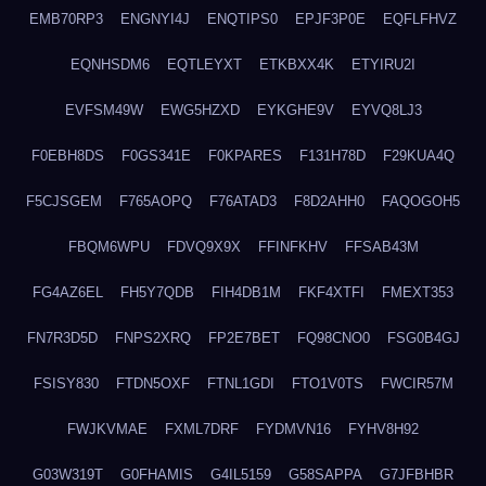
EMB70RP3
ENGNYI4J
ENQTIPS0
EPJF3P0E
EQFLFHVZ
EQNHSDM6
EQTLEYXT
ETKBXX4K
ETYIRU2I
EVFSM49W
EWG5HZXD
EYKGHE9V
EYVQ8LJ3
F0EBH8DS
F0GS341E
F0KPARES
F131H78D
F29KUA4Q
F5CJSGEM
F765AOPQ
F76ATAD3
F8D2AHH0
FAQOGOH5
FBQM6WPU
FDVQ9X9X
FFINFKHV
FFSAB43M
FG4AZ6EL
FH5Y7QDB
FIH4DB1M
FKF4XTFI
FMEXT353
FN7R3D5D
FNPS2XRQ
FP2E7BET
FQ98CNO0
FSG0B4GJ
FSISY830
FTDN5OXF
FTNL1GDI
FTO1V0TS
FWCIR57M
FWJKVMAE
FXML7DRF
FYDMVN16
FYHV8H92
G03W319T
G0FHAMIS
G4IL5159
G58SAPPA
G7JFBHBR