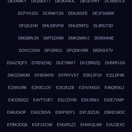
D8J0N4KY
DA16BXT7
DB3KR4OC
DBSEVHIY
DCN5BVC6
DCPVX15S
DCRNKY2N
DDA26SFE
DE1FS6WW
DFQILEH0
DHLSBVFW
DHUZR9TG
DL3RGT3D
DMQ88VJN
DMT52X8M
DNKQW6VJ
DO65HA8E
DOVCC0XN
DPI3IRG3
DPQDKVRR
DRZKKX7V
DSAZ3QP3
DT8D1ENQ
DUZ7N8X7
DV13RRZQ
DVBRFU2A
DWJZ5WUM
DY8O947N
DYPAYVST
E001JP1H
E11LDF9K
E23W1IRK
E2H3CLOV
E2ICB1ZB
E2VVXNGS
E46QR3GJ
E4OZBDQJ
E4VTYUE7
E5LCDY80
E5XJ09LV
E62E7VMP
E94UO43P
E9GCB0V6
E9XP5DY1
E9YJDZUG
EBKES9OC
EFBK3OQ6
EGF1XCN9
EHGIR1ZZ
EHXKQL4W
EIA13EXC