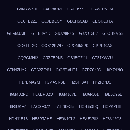
G9MYWZ0F
GAFW87RL
GAUH55S1
GAWH7V1M
GCCHB221
GCJEBCGY
GDCH6CAD
GEOKGJTA
GHRMJAIE
GIEB3AYD
GIUW9P4S
GJ2QT3B2
GLOHNMS3
GO6TTT2C
GOB12PWD
GPOM5SP9
GPPF40AS
GQPGMHI2
GRZFEPN5
GSJBGZY1
GT3JXWVU
GTN4ZHY2
GTS2ZE4M
GXVEWHEJ
GZRZC405
H0YZ42IO
H1PBMAYM
H2MASRBB
H2OITBAT
H4ZIQ7DS
H55MU2PD
H5XERU2Q
H89M16VE
H906R061
H9E6DY5L
H9R8JKFZ
HACGF072
HAHNDK85
HC7B50HQ
HCPKPHIE
HDNJ1E18
HE8RTAHE
HE9K1CL2
HEAEV8I2
HF86Y2G8