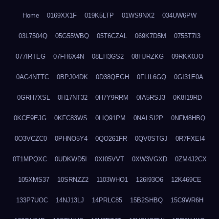
Home
0169XX1F
019K5LTP
01WS9NX2
034UW6PW
03L7504Q
05G55WBQ
05T6CZAL
069K7D5M
0755T7I3
077IRTEG
07FH6X4N
08EH3GS2
08HJRZKG
09RKK0JO
0AG4NTTC
0BPJ04DK
0D38QEGH
0FLIL6GQ
0GI31E0A
0GRH7XSL
0H17NT32
0H7Y9RRM
0IA5RSJ3
0K8I19RD
0KCE9EJG
0KFC83WS
0LIQ91PM
0NALSI2P
0NFM8HBQ
0O3VCZC0
0PHNO5Y4
0QO261FR
0QV0STGJ
0R7FXEI4
0T1MPQXC
0UDKWD5I
0XI05VVT
0XW3VGXD
0ZM4J2CX
105XMS37
10SRNZZ2
1103WHO1
126I93O6
12K469CE
133P7UOC
14NJ13LJ
14PRLC85
15B2SHBQ
15C9WR6H