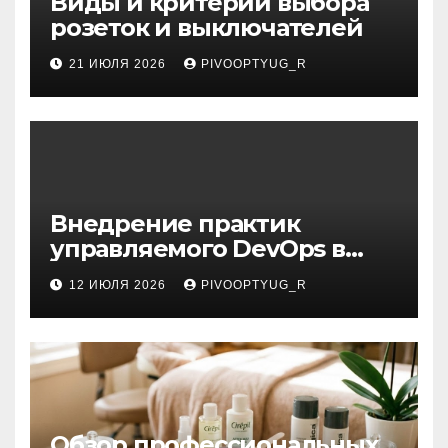
Виды и критерии выбора
розеток и выключателей
21 ИЮЛЯ 2026
PIVOOPTYUG_R
Внедрение практик
управляемого DevOps в
корпоративную ИТ-
12 ИЮЛЯ 2026
PIVOOPTYUG_R
инфраструктуру
Обзор профессиональных