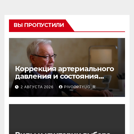
ВЫ ПРОПУСТИЛИ
Коррекция артериального
давления и состояния
сосудов в профилактике
2 АВГУСТА 2026
PIVOOPTYUG_R
инсульта