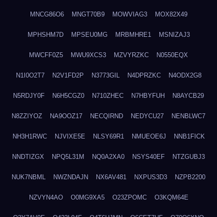
MNCG86O6
MNGT70B9
MOWVIAG3
MOX82X49
MPHSHM7D
MPSEU0MG
MRBMHRE1
MSNIZAJ3
MWCFF0Z5
MWU9XCS3
MZVYRZKC
N0550EQX
N1I0O2T7
N2V1FD2P
N3773GIL
N4DPRZKC
N4ODX2G8
N5RDJY0F
N6H5CGZ0
N710ZHEC
N7HBYFUH
N8AYCB29
N8ZZIYOZ
NA9OOZ17
NECQIRND
NEDYCU27
NENBLWC7
NH3H1RWC
NJVIXE5E
NLSY69R1
NMUEOE6J
NNB1FICK
NNDTIZGX
NPQ5L31M
NQ0A2XA0
NSYS40EF
NTZGUBJ3
NUK7NBML
NWZNDAJN
NX6AV481
NXPUS3D3
NZPB2200
NZVYN4AO
O0MG9XA5
O23ZPOMC
O3KQM64E