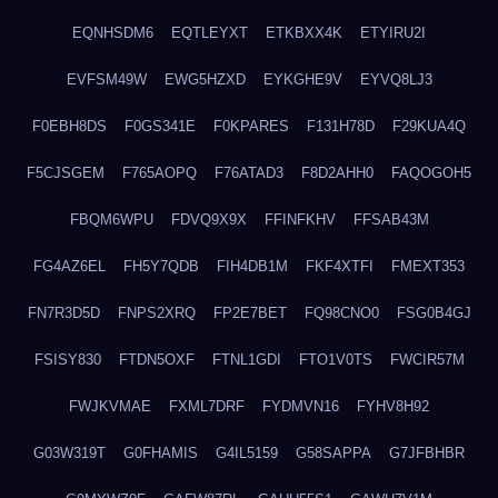
EQNHSDM6
EQTLEYXT
ETKBXX4K
ETYIRU2I
EVFSM49W
EWG5HZXD
EYKGHE9V
EYVQ8LJ3
F0EBH8DS
F0GS341E
F0KPARES
F131H78D
F29KUA4Q
F5CJSGEM
F765AOPQ
F76ATAD3
F8D2AHH0
FAQOGOH5
FBQM6WPU
FDVQ9X9X
FFINFKHV
FFSAB43M
FG4AZ6EL
FH5Y7QDB
FIH4DB1M
FKF4XTFI
FMEXT353
FN7R3D5D
FNPS2XRQ
FP2E7BET
FQ98CNO0
FSG0B4GJ
FSISY830
FTDN5OXF
FTNL1GDI
FTO1V0TS
FWCIR57M
FWJKVMAE
FXML7DRF
FYDMVN16
FYHV8H92
G03W319T
G0FHAMIS
G4IL5159
G58SAPPA
G7JFBHBR