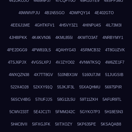
441OKOJO
4489NF37
47CQFY0O
49R1GYE9
49SPF3MJ
49WWVPJU
4B1N5SGO
4DWPQY14
4E402GTO
4EE6J1ME
4GHTKFV1
4H5VY3Z1
4HINPU4S
4IL73M3I
4JH8IPKK
4K4KVN36
4KML855I
4KWTO3AT
4NRBYMY1
4PE2DGG9
4PW810LS
4QAHYG43
4SRMCB32
4T8GUZVK
4TSJ6PJX
4VGSLXPJ
4VJZYO02
4VNW7KSQ
4W6ZE1F7
4WXQZN38
4X7TT8GV
510NBX1W
5160U7JM
51JUGSIB
522X4O28
52XXY91Q
55JKJF3L
55XAQHMU
56975PIR
56SCV4BG
57IUFJJS
58G12L5U
59T11ZKH
5AFUR9TL
5CWV233T
5E4JC1TI
5FMM242C
5GYKO7P3
5H18E5N3
5H4C8VII
5IFXGJFK
5IITXOZY
5KP635PE
5KSAQAB8