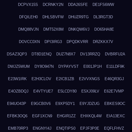
DCPVX15S
DCRNKY2N
DDA26SFE
DE1FS6WW
DFQILEH0
DHLSBVFW
DHUZR9TG
DL3RGT3D
DMQ88VJN
DMT52X8M
DNKQW6VJ
DO65HA8E
DOVCC0XN
DPI3IRG3
DPQDKVRR
DRZKKX7V
DSAZ3QP3
DT8D1ENQ
DUZ7N8X7
DV13RRZQ
DVBRFU2A
DWJZ5WUM
DY8O947N
DYPAYVST
E001JP1H
E11LDF9K
E23W1IRK
E2H3CLOV
E2ICB1ZB
E2VVXNGS
E46QR3GJ
E4OZBDQJ
E4VTYUE7
E5LCDY80
E5XJ09LV
E62E7VMP
E94UO43P
E9GCB0V6
E9XP5DY1
E9YJDZUG
EBKES9OC
EFBK3OQ6
EGF1XCN9
EHGIR1ZZ
EHXKQL4W
EIA13EXC
EMB70RP3
ENGNYI4J
ENQTIPS0
EPJF3P0E
EQFLFHVZ