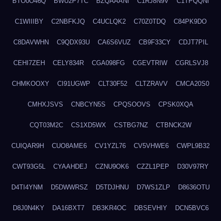
BTO0O46Q
BWU2P7TC
BZQAAANI
C1RJ8N9V
C1TPQQNI
C1WIIIBY
C2NBFKJQ
C4UCLQK2
C70Z0TDQ
C84PK9DO
C8DAVWHN
C9QDX93U
CA6S6VUZ
CB9F33CY
CDJT7PIL
CEHI7ZEH
CELY834R
CGA098FG
CGEVTRIW
CGRLSVJ8
CHMKOOXY
CI91UGWP
CLT30F52
CLTZRAVV
CMCA20S0
CMHXJSVS
CNBCYN5S
CPQSOOVS
CPSK0XQA
CQT03M2C
CS1XD5WX
CSTBG7NZ
CTBNCK2W
CUIQAR9H
CUO8AME6
CV1YZL76
CV5VHWE6
CWPL9B32
CWT93G5L
CYAAHDEJ
CZNU9OK6
CZZL1PEP
D30V97RY
D4TI4YNM
D5DWWRSZ
D5TDJHNU
D7WS1ZLP
D8636OTU
D8J0N4KY
DA16BXT7
DB3KR4OC
DBSEVHIY
DCN5BVC6