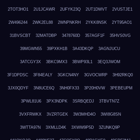
2TOT3HO1
2U1JCAWR
2UFYK23Q
2UT1DWVT
2VUSTJE1
2W496244
2WK2EL88
2WNPNKRH
2YKK8NSK
2YT95AO1
31BVSCBT
32MATDBP
3478760D
357AGF1F
35HVS0VG
39MGWN55
39PXKH1B
3A43DKQP
3AGNJUCU
3ATCGY3X
3BKC9MX3
3BWP93L1
3EQ3JWOM
3F1DPDSC
3F84EALY
3GKCN4NY
3GVOCWRP
3H92RKQ0
3JX0QDYF
3N8UCE6Q
3NH0FX33
3P20H0VW
3PEBEUPM
3PWL81U6
3PX3NDPK
3SRBQEDJ
3TBVTN7Z
3VXFRWKX
3VZRTGEK
3W3MHD4O
3WI8G8SN
3WTTA97N
3XMLLD4K
3XWW9P5D
3ZUNKQ9P