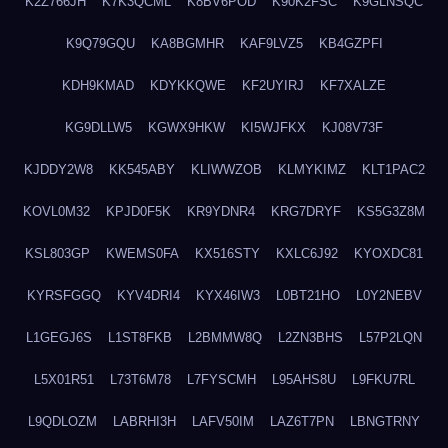
K2Z766JH
K7K3QCML
K8BV6POD
K90K2FSC
K9GLNSQC
K9Q79GQU
KA8BGMHR
KAF9LVZ5
KB4GZPFI
KDH9KMAD
KDYKKQWE
KF2UYIRJ
KF7XALZE
KG9DLLW5
KGWX9HKW
KI5WJFKX
KJ08V73F
KJDDY2W8
KK545ABY
KLIWWZOB
KLMYKIMZ
KLT1PAC2
KOVL0M32
KPJD0F5K
KR9YDNR4
KRG7DRYF
KS5G3Z8M
KSL803GP
KWEMS0FA
KX516STY
KXLC6J92
KYOXDC81
KYRSFGGQ
KYV4DRI4
KYX46IW3
L0BT21HO
L0Y2NEBV
L1GEGJ6S
L1ST8FKB
L2BMMW8Q
L2ZN3BHS
L57P2LQN
L5X01R51
L73T6M78
L7FYSCMH
L95AHS8U
L9FKU7RL
L9QDLOZM
LABRHI3H
LAFV50IM
LAZ6T7PN
LBNGTRNY