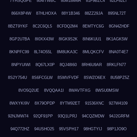
7YHSQGPE
804ITWBC
80M18M6R
81F9BZC4
82LF82LT
866X8P4W
87HLHOXA
88Y1B346
88ZZ29JA
895NL72T
8BZT9YKF
8C2C6QL5
8CFDQ2M4
8EMTYC6G
8GN4ZHDF
8GP2U7BA
8I0XX43W
8IGK9S2K
8IN6KUU1
8K1AGK5W
8KNPFC99
8L74O55L
8M8UKA3C
8MLQKCFV
8NA0T4E7
8NPYUIWI
8Q67LX0P
8QJ48I60
8RH6U9AR
8RKLFN77
8S2Y754U
8S6FCGLW
8SMVFVDF
8SWZO6EX
8U58PZ5Z
8VO5Q2UE
8VQQAA1I
8WAVTFXG
8WSU0MSW
8WXYKI9V
8X79OPDP
8YTM92ET
91536XNC
927W4109
92NJMW74
92QF91PP
93Q1LPRJ
94CQZMDW
94J2GRFM
94Q772HZ
94USHO25
95VSPH17
98HGTYIJ
98P1JO9O