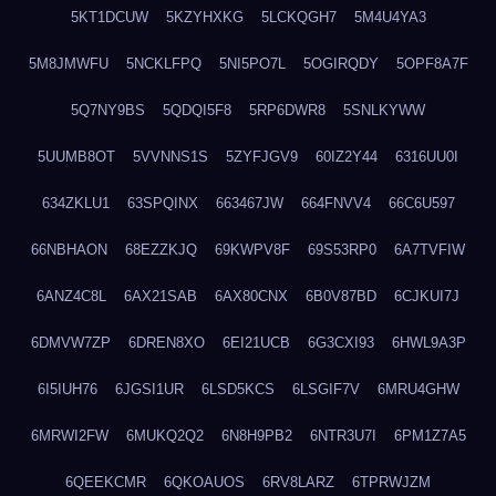
5KT1DCUW
5KZYHXKG
5LCKQGH7
5M4U4YA3
5M8JMWFU
5NCKLFPQ
5NI5PO7L
5OGIRQDY
5OPF8A7F
5Q7NY9BS
5QDQI5F8
5RP6DWR8
5SNLKYWW
5UUMB8OT
5VVNNS1S
5ZYFJGV9
60IZ2Y44
6316UU0I
634ZKLU1
63SPQINX
663467JW
664FNVV4
66C6U597
66NBHAON
68EZZKJQ
69KWPV8F
69S53RP0
6A7TVFIW
6ANZ4C8L
6AX21SAB
6AX80CNX
6B0V87BD
6CJKUI7J
6DMVW7ZP
6DREN8XO
6EI21UCB
6G3CXI93
6HWL9A3P
6I5IUH76
6JGSI1UR
6LSD5KCS
6LSGIF7V
6MRU4GHW
6MRWI2FW
6MUKQ2Q2
6N8H9PB2
6NTR3U7I
6PM1Z7A5
6QEEKCMR
6QKOAUOS
6RV8LARZ
6TPRWJZM