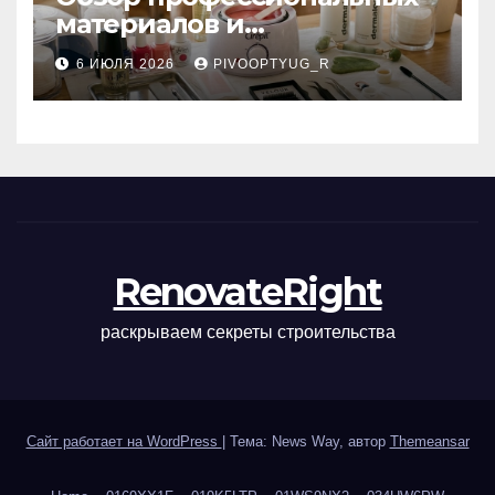
материалов и
инструментов для
6 ИЮЛЯ 2026
PIVOOPTYUG_R
маникюра, депиляции,
наращивания ресниц и
ухода
RenovateRight
раскрываем секреты строительства
Сайт работает на WordPress
|
Тема: News Way, автор
Themeansar