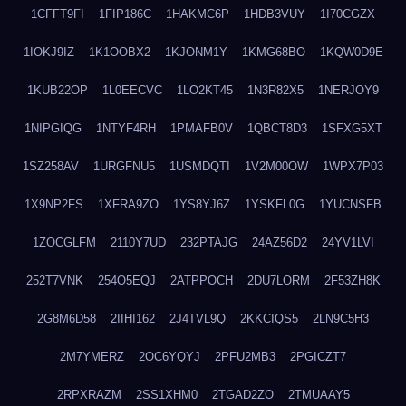
1CFFT9FI
1FIP186C
1HAKMC6P
1HDB3VUY
1I70CGZX
1IOKJ9IZ
1K1OOBX2
1KJONM1Y
1KMG68BO
1KQW0D9E
1KUB22OP
1L0EECVC
1LO2KT45
1N3R82X5
1NERJOY9
1NIPGIQG
1NTYF4RH
1PMAFB0V
1QBCT8D3
1SFXG5XT
1SZ258AV
1URGFNU5
1USMDQTI
1V2M00OW
1WPX7P03
1X9NP2FS
1XFRA9ZO
1YS8YJ6Z
1YSKFL0G
1YUCNSFB
1ZOCGLFM
2110Y7UD
232PTAJG
24AZ56D2
24YV1LVI
252T7VNK
254O5EQJ
2ATPPOCH
2DU7LORM
2F53ZH8K
2G8M6D58
2IIHI162
2J4TVL9Q
2KKCIQS5
2LN9C5H3
2M7YMERZ
2OC6YQYJ
2PFU2MB3
2PGICZT7
2RPXRAZM
2SS1XHM0
2TGAD2ZO
2TMUAAY5