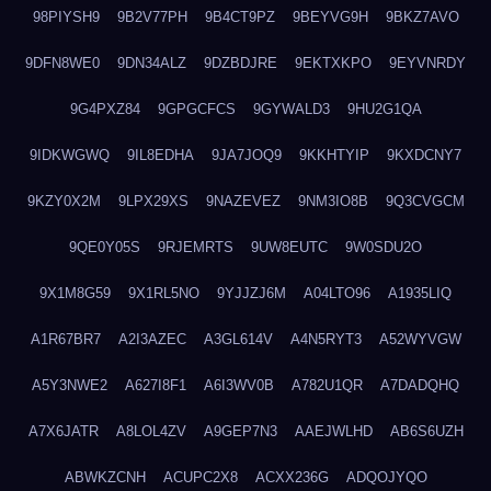
98PIYSH9
9B2V77PH
9B4CT9PZ
9BEYVG9H
9BKZ7AVO
9DFN8WE0
9DN34ALZ
9DZBDJRE
9EKTXKPO
9EYVNRDY
9G4PXZ84
9GPGCFCS
9GYWALD3
9HU2G1QA
9IDKWGWQ
9IL8EDHA
9JA7JOQ9
9KKHTYIP
9KXDCNY7
9KZY0X2M
9LPX29XS
9NAZEVEZ
9NM3IO8B
9Q3CVGCM
9QE0Y05S
9RJEMRTS
9UW8EUTC
9W0SDU2O
9X1M8G59
9X1RL5NO
9YJJZJ6M
A04LTO96
A1935LIQ
A1R67BR7
A2I3AZEC
A3GL614V
A4N5RYT3
A52WYVGW
A5Y3NWE2
A627I8F1
A6I3WV0B
A782U1QR
A7DADQHQ
A7X6JATR
A8LOL4ZV
A9GEP7N3
AAEJWLHD
AB6S6UZH
ABWKZCNH
ACUPC2X8
ACXX236G
ADQOJYQO