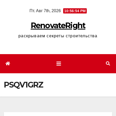
Перейти
Пт. Авг 7th, 2026
10:56:55 PM
к
содержимому
RenovateRight
раскрываем секреты строительства
PSQV1GRZ