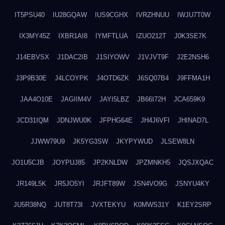
IT5PSU40
IU28GQAW
IUS9CGHX
IVRZHNUU
IWJU7T0W
IX3MY45Z
IXBR1AI8
IYMFTLUA
IZUO212T
J0K3SE7K
J14EBVSX
J1DAC2IB
J1SIYOWV
J1VJVT9F
J2E2NSH6
J3P9B30E
J4LCOYPK
J4OTD6ZK
J6SQ07B4
J9FFMA1H
JAA4O10E
JAGIIM4V
JAYI5LBZ
JB66I72H
JCA659K9
JCD31IQM
JDNJWU0K
JFPHG64E
JH4J6VFI
JHINAD7L
JJWW79U9
JK5YG3SW
JKYPYWUD
JLSEW8LN
JO1U5CJB
JOYPUJ85
JP2KNLDW
JPZMNKH5
JQSJXQAC
JR149L5K
JR5JO5YI
JRJFT89W
JSN4VO9G
JSNYU4KY
JU5R38NQ
JUT8T73I
JVXTEKYU
K0MWS31Y
K1EY2SRP