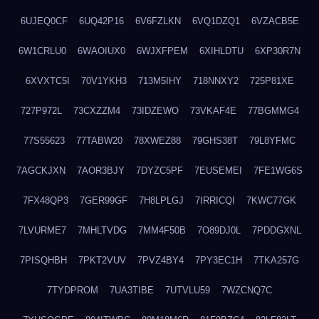
6UJEQ0CF
6UQ42P16
6V6FZLKN
6VQ1DZQ1
6VZACB5E
6W1CRLU0
6WAOIUX0
6WJXFPEM
6XIHLDTU
6XP30R7N
6XVXTC5I
70V1YKH3
713M5IHY
718NNXY2
725P81XE
727P972L
73CXZZM4
73IDZEWO
73VKAF4E
77BGMMG4
77S55623
77TABW20
78XWEZ88
79GHS38T
79L8YFMC
7AGCKJXN
7AOR3BJY
7DYZC5PF
7EUSEMEI
7FE1WG6S
7FX48QP3
7GER99GF
7H8LPLGJ
7IRRICQI
7KWC77GK
7LVURME7
7MHLTVDG
7MM4F50B
7O89DJ0L
7PDDGXNL
7PISQHBH
7PKT2VUV
7PVZ4BY4
7PY3EC1H
7TKA257G
7TYDPROM
7UA3TIBE
7UTVLU59
7WZCNQ7C