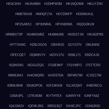
HIGK3XKI
HIUAH86N
HJDHPW3M
HK1NQOM8
HKLIYZNV
HMB78XA8
HNHQFJ7A
HO7ZMIFP
HODWUA1L
HP2SABX1
HP3HNR4L
HPXND0WL
HQQG0KU9
HRMBXT3P
HU4MGNRZ
HU994UN5
HX55STJN
HXU62P8S
HYT7IAWC
HZ8LOGOS
I2BX8I15
I2LYGTIV
I36LB4N2
I3FECQE7
I3QM9SYV
I4ZXVJ7U
I558L171
I55DCAJ6
I5QWS9I1
I6GGUZQG
I7G0E9KP
I7I1VWFO
I7ST7CR3
I88WLW4J
IA4GWQRD
IAXE6TDA
IBFW57IM
ICJ5Z17W
IDBMJ8H8
IDU6OPO6
IGFZ4KKM
IGLXKQNY
IH4ER5CG
IJ00A3PL
IJTRJ60M
IKYTHTEX
ILWINYY8
IONFY64Z
IQ4J2M2V
IQF0KJBG
IRR313Q7
ISH3CJPC
ISINGR3O