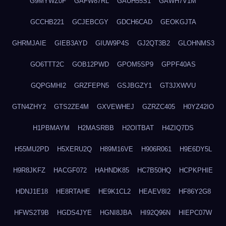
G9MYWZ0F
GAFW87RL
GAUH55S1
GAWH7V1M
GCCHB221
GCJEBCGY
GDCH6CAD
GEOKGJTA
GHRMJAIE
GIEB3AYD
GIUW9P4S
GJ2QT3B2
GLOHNMS3
GO6TTT2C
GOB12PWD
GPOM5SP9
GPPF40AS
GQPGMHI2
GRZFEPN5
GSJBGZY1
GT3JXWVU
GTN4ZHY2
GTS2ZE4M
GXVEWHEJ
GZRZC405
H0YZ42IO
H1PBMAYM
H2MASRBB
H2OITBAT
H4ZIQ7DS
H55MU2PD
H5XERU2Q
H89M16VE
H906R061
H9E6DY5L
H9R8JKFZ
HACGF072
HAHNDK85
HC7B50HQ
HCPKPHIE
HDNJ1E18
HE8RTAHE
HE9K1CL2
HEAEV8I2
HF86Y2G8
HFWS2T9B
HGDS4JYE
HGNI8JBA
HI92Q96N
HIEPC07W