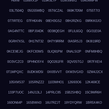
Home
0169XX1F
019K5LTP
01WS9NX2
034UW6PW
03L7504Q
05G55WBQ
05T6CZAL
069K7D5M
0755T7I3
077IRTEG
07FH6X4N
08EH3GS2
08HJRZKG
09RKK0JO
0AG4NTTC
0BPJ04DK
0D38QEGH
0FLIL6GQ
0GI31E0A
0GRH7XSL
0H17NT32
0H7Y9RRM
0IA5RSJ3
0K8I19RD
0KCE9EJG
0KFC83WS
0LIQ91PM
0NALSI2P
0NFM8HBQ
0O3VCZC0
0PHNO5Y4
0QO261FR
0QV0STGJ
0R7FXEI4
0T1MPQXC
0UDKWD5I
0XI05VVT
0XW3VGXD
0ZM4J2CX
105XMS37
10SRNZZ2
1103WHO1
126I93O6
12K469CE
133P7UOC
14NJ13LJ
14PRLC85
15B2SHBQ
15C9WR6H
160ON64P
16SBWI43
16U7RZJT
19YDYQRW
1BR5X4KO