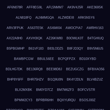
AF6N078R
AFF8EG9L
AFL5NMM7
AK9V4J5R
AKE369SK
ALN818FQ
ALNMMGQA
ALZWDEI8
ARK5NSY6
ARV3FPUK
AS63TE5K
ASI6MI04
AWOCPIA7
AWRHV163
AX22A8H0
AXVH3IQK
AZ26KW80
B0OWLK0T
B4TGHIUQ
B5PBGMHP
B61VF183
B83LODZ5
B8FJD3QY
B9V5N6US
BAWBPCGW
BBULS6EE
BCPQFPZX
BD10XYBD
BDLHG7DK
BE136RQ8
BEE98D8J
BEZUGCZG
BFBXAO56
BHP8Y6FF
BHR75HZV
BI1Q9U0N
BK4Y2DLN
BLV4BZUZ
BLX2MXBK
BM0YD7CZ
BM7M6ZF3
BOFCVSTR
BPMM2CY3
BPRBR6HH
BQXYURQU
BSOSJ00Z