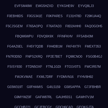
EVFSM49W
EWG5HZXD
EYKGHE9V
EYVQ8LJ3
F0EBH8DS
F0GS341E
F0KPARES
F131H78D
F29KUA4Q
F5CJSGEM
F765AOPQ
F76ATAD3
F8D2AHH0
FAQOGOH5
FBQM6WPU
FDVQ9X9X
FFINFKHV
FFSAB43M
FG4AZ6EL
FH5Y7QDB
FIH4DB1M
FKF4XTFI
FMEXT353
FN7R3D5D
FNPS2XRQ
FP2E7BET
FQ98CNO0
FSG0B4GJ
FSISY830
FTDN5OXF
FTNL1GDI
FTO1V0TS
FWCIR57M
FWJKVMAE
FXML7DRF
FYDMVN16
FYHV8H92
G03W319T
G0FHAMIS
G4IL5159
G58SAPPA
G7JFBHBR
G9MYWZ0F
GAFW87RL
GAUH55S1
GAWH7V1M
GCCHB221
GCJEBCGY
GDCH6CAD
GEOKGJTA