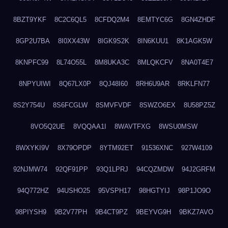
8BZT9YKF
8C2C6QL5
8CFDQ2M4
8EMTYC6G
8GN4ZHDF
8GP2U7BA
8I0XX43W
8IGK9S2K
8IN6KUU1
8K1AGK5W
8KNPFC99
8L74O55L
8M8UKA3C
8MLQKCFV
8NA0T4E7
8NPYUIWI
8Q67LX0P
8QJ48I60
8RH6U9AR
8RKLFN77
8S2Y754U
8S6FCGLW
8SMVFVDF
8SWZO6EX
8U58PZ5Z
8VO5Q2UE
8VQQAA1I
8WAVTFXG
8WSU0MSW
8WXYKI9V
8X79OPDP
8YTM92ET
91536XNC
927W4109
92NJMW74
92QF91PP
93Q1LPRJ
94CQZMDW
94J2GRFM
94Q772HZ
94USHO25
95VSPH17
98HGTYIJ
98P1JO9O
98PIYSH9
9B2V77PH
9B4CT9PZ
9BEYVG9H
9BKZ7AVO