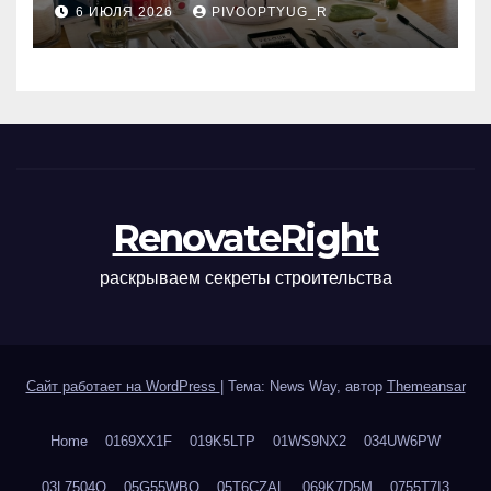
6 ИЮЛЯ 2026
PIVOOPTYUG_R
маникюра, депиляции,
наращивания ресниц и
ухода
RenovateRight
раскрываем секреты строительства
Сайт работает на WordPress
|
Тема: News Way, автор
Themeansar
Home
0169XX1F
019K5LTP
01WS9NX2
034UW6PW
03L7504Q
05G55WBQ
05T6CZAL
069K7D5M
0755T7I3