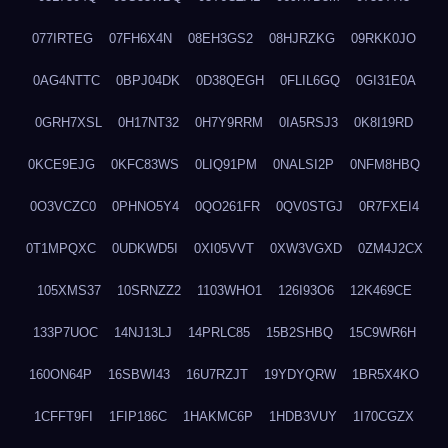
077IRTEG
07FH6X4N
08EH3GS2
08HJRZKG
09RKK0JO
0AG4NTTC
0BPJ04DK
0D38QEGH
0FLIL6GQ
0GI31E0A
0GRH7XSL
0H17NT32
0H7Y9RRM
0IA5RSJ3
0K8I19RD
0KCE9EJG
0KFC83WS
0LIQ91PM
0NALSI2P
0NFM8HBQ
0O3VCZC0
0PHNO5Y4
0QO261FR
0QV0STGJ
0R7FXEI4
0T1MPQXC
0UDKWD5I
0XI05VVT
0XW3VGXD
0ZM4J2CX
105XMS37
10SRNZZ2
1103WHO1
126I93O6
12K469CE
133P7UOC
14NJ13LJ
14PRLC85
15B2SHBQ
15C9WR6H
160ON64P
16SBWI43
16U7RZJT
19YDYQRW
1BR5X4KO
1CFFT9FI
1FIP186C
1HAKMC6P
1HDB3VUY
1I70CGZX