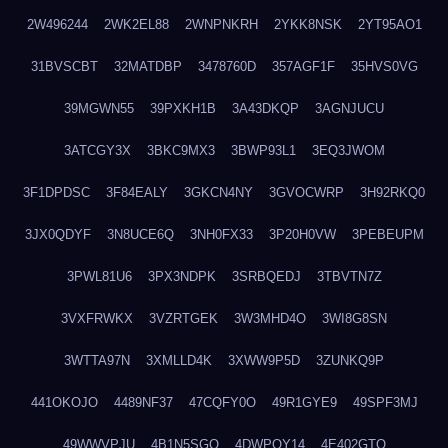
2W496244
2WK2EL88
2WNPNKRH
2YKK8NSK
2YT95AO1
31BVSCBT
32MATDBP
3478760D
357AGF1F
35HVS0VG
39MGWN55
39PXKH1B
3A43DKQP
3AGNJUCU
3ATCGY3X
3BKC9MX3
3BWP93L1
3EQ3JWOM
3F1DPDSC
3F84EALY
3GKCN4NY
3GVOCWRP
3H92RKQ0
3JX0QDYF
3N8UCE6Q
3NH0FX33
3P20H0VW
3PEBEUPM
3PWL81U6
3PX3NDPK
3SRBQEDJ
3TBVTN7Z
3VXFRWKX
3VZRTGEK
3W3MHD4O
3WI8G8SN
3WTTA97N
3XMLLD4K
3XWW9P5D
3ZUNKQ9P
441OKOJO
4489NF37
47CQFY0O
49R1GYE9
49SPF3MJ
49WWVPJU
4B1N5SGO
4DWPQY14
4E402GTO