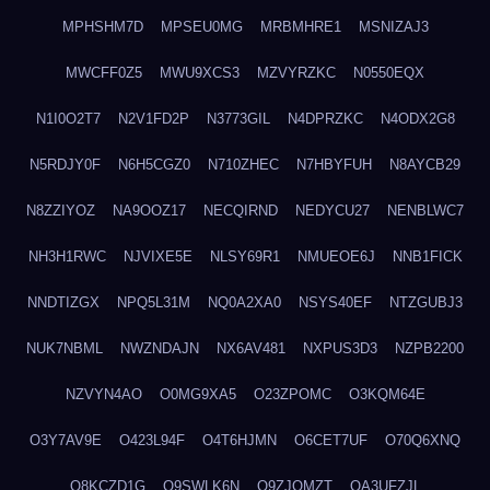
MPHSHM7D
MPSEU0MG
MRBMHRE1
MSNIZAJ3
MWCFF0Z5
MWU9XCS3
MZVYRZKC
N0550EQX
N1I0O2T7
N2V1FD2P
N3773GIL
N4DPRZKC
N4ODX2G8
N5RDJY0F
N6H5CGZ0
N710ZHEC
N7HBYFUH
N8AYCB29
N8ZZIYOZ
NA9OOZ17
NECQIRND
NEDYCU27
NENBLWC7
NH3H1RWC
NJVIXE5E
NLSY69R1
NMUEOE6J
NNB1FICK
NNDTIZGX
NPQ5L31M
NQ0A2XA0
NSYS40EF
NTZGUBJ3
NUK7NBML
NWZNDAJN
NX6AV481
NXPUS3D3
NZPB2200
NZVYN4AO
O0MG9XA5
O23ZPOMC
O3KQM64E
O3Y7AV9E
O423L94F
O4T6HJMN
O6CET7UF
O70Q6XNQ
O8KCZD1G
O9SWLK6N
O9ZJOMZT
OA3UFZJL