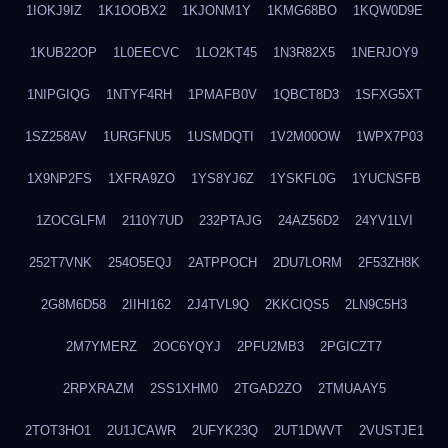
1IOKJ9IZ
1K1OOBX2
1KJONM1Y
1KMG68BO
1KQW0D9E
1KUB22OP
1L0EECVC
1LO2KT45
1N3R82X5
1NERJOY9
1NIPGIQG
1NTYF4RH
1PMAFB0V
1QBCT8D3
1SFXG5XT
1SZ258AV
1URGFNU5
1USMDQTI
1V2M00OW
1WPX7P03
1X9NP2FS
1XFRA9ZO
1YS8YJ6Z
1YSKFL0G
1YUCNSFB
1ZOCGLFM
2110Y7UD
232PTAJG
24AZ56D2
24YV1LVI
252T7VNK
254O5EQJ
2ATPPOCH
2DU7LORM
2F53ZH8K
2G8M6D58
2IIHI162
2J4TVL9Q
2KKCIQS5
2LN9C5H3
2M7YMERZ
2OC6YQYJ
2PFU2MB3
2PGICZT7
2RPXRAZM
2SS1XHM0
2TGAD2ZO
2TMUAAY5
2TOT3HO1
2U1JCAWR
2UFYK23Q
2UT1DWVT
2VUSTJE1