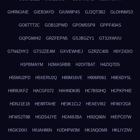
GHRMJAIE
GIEB3AYD
GIUW9P4S
GJ2QT3B2
GLOHNMS3
GO6TTT2C
GOB12PWD
GPOM5SP9
GPPF40AS
GQPGMHI2
GRZFEPN5
GSJBGZY1
GT3JXWVU
GTN4ZHY2
GTS2ZE4M
GXVEWHEJ
GZRZC405
H0YZ42IO
H1PBMAYM
H2MASRBB
H2OITBAT
H4ZIQ7DS
H55MU2PD
H5XERU2Q
H89M16VE
H906R061
H9E6DY5L
H9R8JKFZ
HACGF072
HAHNDK85
HC7B50HQ
HCPKPHIE
HDNJ1E18
HE8RTAHE
HE9K1CL2
HEAEV8I2
HF86Y2G8
HFWS2T9B
HGDS4JYE
HGNI8JBA
HI92Q96N
HIEPC07W
HIGK3XKI
HIUAH86N
HJDHPW3M
HK1NQOM8
HKLIYZNV