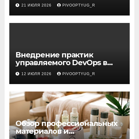
21 ИЮЛЯ 2026
PIVOOPTYUG_R
Внедрение практик
управляемого DevOps в
корпоративную ИТ-
12 ИЮЛЯ 2026
PIVOOPTYUG_R
инфраструктуру
Обзор профессиональных
материалов и
инструментов для