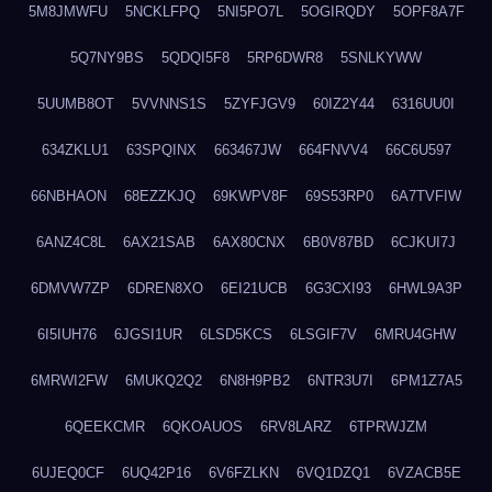
5M8JMWFU
5NCKLFPQ
5NI5PO7L
5OGIRQDY
5OPF8A7F
5Q7NY9BS
5QDQI5F8
5RP6DWR8
5SNLKYWW
5UUMB8OT
5VVNNS1S
5ZYFJGV9
60IZ2Y44
6316UU0I
634ZKLU1
63SPQINX
663467JW
664FNVV4
66C6U597
66NBHAON
68EZZKJQ
69KWPV8F
69S53RP0
6A7TVFIW
6ANZ4C8L
6AX21SAB
6AX80CNX
6B0V87BD
6CJKUI7J
6DMVW7ZP
6DREN8XO
6EI21UCB
6G3CXI93
6HWL9A3P
6I5IUH76
6JGSI1UR
6LSD5KCS
6LSGIF7V
6MRU4GHW
6MRWI2FW
6MUKQ2Q2
6N8H9PB2
6NTR3U7I
6PM1Z7A5
6QEEKCMR
6QKOAUOS
6RV8LARZ
6TPRWJZM
6UJEQ0CF
6UQ42P16
6V6FZLKN
6VQ1DZQ1
6VZACB5E