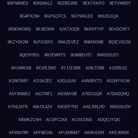
9DFN8WE0
9DN34ALZ
9DZBDJRE
9EKTXKPO
9EYVNRDY
9G4PXZ84
9GPGCFCS
9GYWALD3
9HU2G1QA
9IDKWGWQ
9IL8EDHA
9JA7JOQ9
9KKHTYIP
9KXDCNY7
9KZY0X2M
9LPX29XS
9NAZEVEZ
9NM3IO8B
9Q3CVGCM
9QE0Y05S
9RJEMRTS
9UW8EUTC
9W0SDU2O
9X1M8G59
9X1RL5NO
9YJJZJ6M
A04LTO96
A1935LIQ
A1R67BR7
A2I3AZEC
A3GL614V
A4N5RYT3
A52WYVGW
A5Y3NWE2
A627I8F1
A6I3WV0B
A782U1QR
A7DADQHQ
A7X6JATR
A8LOL4ZV
A9GEP7N3
AAEJWLHD
AB6S6UZH
ABWKZCNH
ACUPC2X8
ACXX236G
ADQOJYQO
AF6N078R
AFF8EG9L
AFL5NMM7
AK9V4J5R
AKE369SK