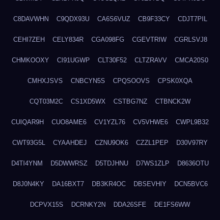
C8DAVWHN
C9QDX93U
CA6S6VUZ
CB9F33CY
CDJT7PIL
CEHI7ZEH
CELY834R
CGA098FG
CGEVTRIW
CGRLSVJ8
CHMKOOXY
CI91UGWP
CLT30F52
CLTZRAVV
CMCA20S0
CMHXJSVS
CNBCYN5S
CPQSOOVS
CPSK0XQA
CQT03M2C
CS1XD5WX
CSTBG7NZ
CTBNCK2W
CUIQAR9H
CUO8AME6
CV1YZL76
CV5VHWE6
CWPL9B32
CWT93G5L
CYAAHDEJ
CZNU9OK6
CZZL1PEP
D30V97RY
D4TI4YNM
D5DWWRSZ
D5TDJHNU
D7WS1ZLP
D8636OTU
D8J0N4KY
DA16BXT7
DB3KR4OC
DBSEVHIY
DCN5BVC6
DCPVX15S
DCRNKY2N
DDA26SFE
DE1FS6WW