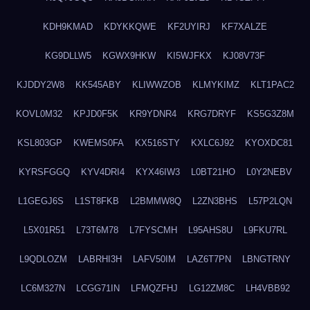
KDH9KMAD
KDYKKQWE
KF2UYIRJ
KF7XALZE
KG9DLLW5
KGWX9HKW
KI5WJFKX
KJ08V73F
KJDDY2W8
KK545ABY
KLIWWZOB
KLMYKIMZ
KLT1PAC2
KOVL0M32
KPJD0F5K
KR9YDNR4
KRG7DRYF
KS5G3Z8M
KSL803GP
KWEMS0FA
KX516STY
KXLC6J92
KYOXDC81
KYRSFGGQ
KYV4DRI4
KYX46IW3
L0BT21HO
L0Y2NEBV
L1GEGJ6S
L1ST8FKB
L2BMMW8Q
L2ZN3BHS
L57P2LQN
L5X01R51
L73T6M78
L7FYSCMH
L95AHS8U
L9FKU7RL
L9QDLOZM
LABRHI3H
LAFV50IM
LAZ6T7PN
LBNGTRNY
LC6M327N
LCGG71IN
LFMQZFHJ
LG12ZM8C
LH4VBB92