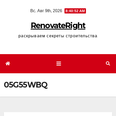
Перейти
Вс. Авг 9th, 2026
8:40:54 AM
к
содержимому
RenovateRight
раскрываем секреты строительства
05G55WBQ