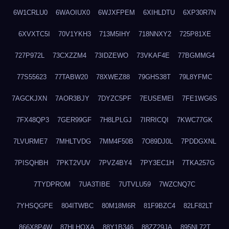
6W1CRLU0
6WAOIUX0
6WJXFPEM
6XIHLDTU
6XP30R7N
6XVXTC5I
70V1YKH3
713M5IHY
718NNXY2
725P81XE
727P972L
73CXZZM4
73IDZEWO
73VKAF4E
77BGMMG4
77S55623
77TABW20
78XWEZ88
79GHS38T
79L8YFMC
7AGCKJXN
7AOR3BJY
7DYZC5PF
7EUSEMEI
7FE1WG6S
7FX48QP3
7GER99GF
7H8LPLGJ
7IRRICQI
7KWC77GK
7LVURME7
7MHLTVDG
7MM4F50B
7O89DJ0L
7PDDGXNL
7PISQHBH
7PKT2VUV
7PVZ4BY4
7PY3EC1H
7TKA257G
7TYDPROM
7UA3TIBE
7UTVLU59
7WZCNQ7C
7YHSQGPE
804ITWBC
80M18M6R
81F9BZC4
82LF82LT
866X8P4W
87HLHOXA
88Y1B346
88ZZ29JA
895NL72T