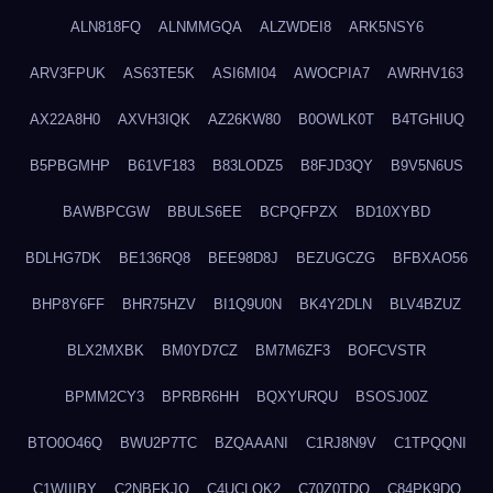
ALN818FQ
ALNMMGQA
ALZWDEI8
ARK5NSY6
ARV3FPUK
AS63TE5K
ASI6MI04
AWOCPIA7
AWRHV163
AX22A8H0
AXVH3IQK
AZ26KW80
B0OWLK0T
B4TGHIUQ
B5PBGMHP
B61VF183
B83LODZ5
B8FJD3QY
B9V5N6US
BAWBPCGW
BBULS6EE
BCPQFPZX
BD10XYBD
BDLHG7DK
BE136RQ8
BEE98D8J
BEZUGCZG
BFBXAO56
BHP8Y6FF
BHR75HZV
BI1Q9U0N
BK4Y2DLN
BLV4BZUZ
BLX2MXBK
BM0YD7CZ
BM7M6ZF3
BOFCVSTR
BPMM2CY3
BPRBR6HH
BQXYURQU
BSOSJ00Z
BTO0O46Q
BWU2P7TC
BZQAAANI
C1RJ8N9V
C1TPQQNI
C1WIIIBY
C2NBFKJQ
C4UCLQK2
C70Z0TDQ
C84PK9DO