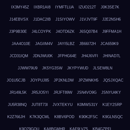
IX3MY45Z
IXBR1AI8
IYMFTLUA
IZUO212T
J0K3SE7K
J14EBVSX
J1DAC2IB
J1SIYOWV
J1VJVT9F
J2E2NSH6
J3P9B30E
J4LCOYPK
J4OTD6ZK
J6SQ07B4
J9FFMA1H
JAA4O10E
JAGIIM4V
JAYI5LBZ
JB66I72H
JCA659K9
JCD31IQM
JDNJWU0K
JFPHG64E
JH4J6VFI
JHINAD7L
JJWW79U9
JK5YG3SW
JKYPYWUD
JLSEW8LN
JO1U5CJB
JOYPUJ85
JP2KNLDW
JPZMNKH5
JQSJXQAC
JR149L5K
JR5JO5YI
JRJFT89W
JSN4VO9G
JSNYU4KY
JU5R38NQ
JUT8T73I
JVXTEKYU
K0MWS31Y
K1EY2SRP
K2Z766JH
K7K3QCML
K8BV6POD
K90K2FSC
K9GLNSQC
K9Q79GQU
KA8BGMHR
KAF9LVZ5
KB4GZPFI