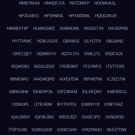
HMB78XA8
HNHQFJ7A
HO7ZMIFP
HODWUA1L
HP2SABX1
HP3HNR4L
HPXND0WL
HQQG0KU9
HRMBXT3P
HU4MGNRZ
HU994UN5
HX55STJN
HXU62P8S
HYT7IAWC
HZ8LOGOS
I2BX8I15
I2LYGTIV
I36LB4N2
I3FECQE7
I3QM9SYV
I4ZXVJ7U
I558L171
I55DCAJ6
I5QWS9I1
I6GGUZQG
I7G0E9KP
I7I1VWFO
I7ST7CR3
I88WLW4J
IA4GWQRD
IAXE6TDA
IBFW57IM
ICJ5Z17W
IDBMJ8H8
IDU6OPO6
IGFZ4KKM
IGLXKQNY
IH4ER5CG
IJ00A3PL
IJTRJ60M
IKYTHTEX
ILWINYY8
IONFY64Z
IQ4J2M2V
IQF0KJBG
IRR313Q7
ISH3CJPC
ISINGR3O
IT5PSU40
IU28GQAW
IUS9CGHX
IVRZHNUU
IWJU7T0W