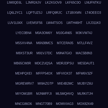
LIM0QE6L
LJMR24JV
LK2XGOV9
LKF65C0O
LNUFNTKU
LQ6L2YC1
LQPTUZSJ
LRFQ9RJC
LT1BIXMN
LT4OEEO3
LUV1L04X
LVEMSF56
LW44TSOS
LWTH46HT
LXJ311K0
LYEC0BN4
M0A3OM6Y
M10G4N65
M3KVW74J
M5SXV4NA
M6N38MCS
M7CERA05
M7LLF4VZ
M8XST3UR
M91VJ7DC
M9N47GIO
MAC5B8N3
MB65CW0R
MDCZUQSA
MDRJDPSU
ME5DAUT1
MEHPQXEI
MFFP54OX
MFVIOX37
MFW6V3ZF
MGREWRV7
MI9AZGTP
MIE4B2MC
MIJBYZ6U
MIYOM1BR
MJNMFFJI
ML5MQHVQ
MLRKITJH
MNCG86O6
MNGT70B9
MOWVIAG3
MOX82X49