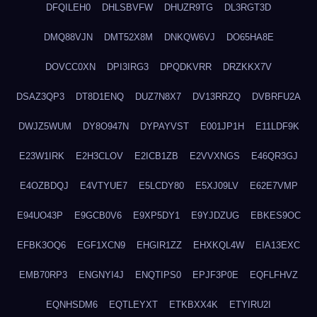
DFQILEH0
DHLSBVFW
DHUZR9TG
DL3RGT3D
DMQ88VJN
DMT52X8M
DNKQW6VJ
DO65HA8E
DOVCC0XN
DPI3IRG3
DPQDKVRR
DRZKKX7V
DSAZ3QP3
DT8D1ENQ
DUZ7N8X7
DV13RRZQ
DVBRFU2A
DWJZ5WUM
DY8O947N
DYPAYVST
E001JP1H
E11LDF9K
E23W1IRK
E2H3CLOV
E2ICB1ZB
E2VVXNGS
E46QR3GJ
E4OZBDQJ
E4VTYUE7
E5LCDY80
E5XJ09LV
E62E7VMP
E94UO43P
E9GCB0V6
E9XP5DY1
E9YJDZUG
EBKES9OC
EFBK3OQ6
EGF1XCN9
EHGIR1ZZ
EHXKQL4W
EIA13EXC
EMB70RP3
ENGNYI4J
ENQTIPS0
EPJF3P0E
EQFLFHVZ
EQNHSDM6
EQTLEYXT
ETKBXX4K
ETYIRU2I