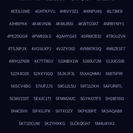
4EE6J1ME
4GHTKFV1
4H5VY3Z1
4HINPU4S
4IL73M3I
4JH8IPKK
4K4KVN36
4KML855I
4KWTO3AT
4NRBYMY1
4PE2DGG9
4PW810LS
4QAHYG43
4SRMCB32
4T8GUZVK
4TSJ6PJX
4VGSLXPJ
4VJZYO02
4VNW7KSQ
4W6ZE1F7
4WXQZN38
4X7TT8GV
510NBX1W
5160U7JM
51JUGSIB
522X4O28
52XXY91Q
55JKJF3L
55XAQHMU
56975PIR
56SCV4BG
57IUFJJS
58G12L5U
59T11ZKH
5AFUR9TL
5CWV233T
5E4JC1TI
5FMM242C
5GYKO7P3
5H18E5N3
5H4C8VII
5IFXGJFK
5IITXOZY
5KP635PE
5KSAQAB8
5KT1DCUW
5KZYHXKG
5LCKQGH7
5M4U4YA3