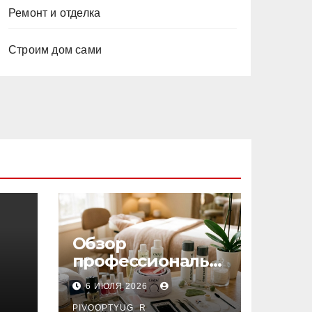
Ремонт и отделка
Строим дом сами
Обзор
профессиональн
ых материалов и
6 ИЮЛЯ 2026
инструментов
PIVOOPTYUG_R