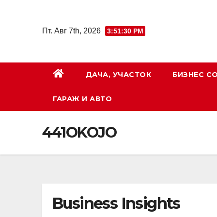
Перейти
к
Пт. Авг 7th, 2026
3:51:30 PM
содержимому
ДАЧА, УЧАСТОК
БИЗНЕС С
ГАРАЖ И АВТО
441OKOJO
Business Insights