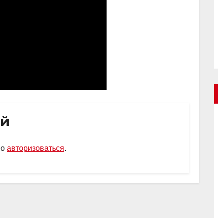
ий
мо
авторизоваться
.