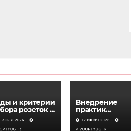
ды и критерии
Внедрение
бора розеток и
практик
ключателей
управляемого
1 ИЮЛЯ 2026
12 ИЮЛЯ 2026
DevOps в
OOPTYUG_R
PIVOOPTYUG_R