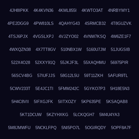
4JH8IPKK
4K4KVN36
4KML855I
4KWTO3AT
4NRBYMY1
4PE2DGG9
4PW810LS
4QAHYG43
4SRMCB32
4T8GUZVK
4TSJ6PJX
4VGSLXPJ
4VJZYO02
4VNW7KSQ
4W6ZE1F7
4WXQZN38
4X7TT8GV
510NBX1W
5160U7JM
51JUGSIB
522X4O28
52XXY91Q
55JKJF3L
55XAQHMU
56975PIR
56SCV4BG
57IUFJJS
58G12L5U
59T11ZKH
5AFUR9TL
5CWV233T
5E4JC1TI
5FMM242C
5GYKO7P3
5H18E5N3
5H4C8VII
5IFXGJFK
5IITXOZY
5KP635PE
5KSAQAB8
5KT1DCUW
5KZYHXKG
5LCKQGH7
5M4U4YA3
5M8JMWFU
5NCKLFPQ
5NI5PO7L
5OGIRQDY
5OPF8A7F