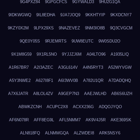
9G4PXZ84
9GPGCFCS
9GYWALD3
9HU2G1QA
9IDKWGWQ
9IL8EDHA
9JA7JOQ9
9KKHTYIP
9KXDCNY7
9KZY0X2M
9LPX29XS
9NAZEVEZ
9NM3IO8B
9Q3CVGCM
9QE0Y05S
9RJEMRTS
9UW8EUTC
9W0SDU2O
9X1M8G59
9X1RL5NO
9YJJZJ6M
A04LTO96
A1935LIQ
A1R67BR7
A2I3AZEC
A3GL614V
A4N5RYT3
A52WYVGW
A5Y3NWE2
A627I8F1
A6I3WV0B
A782U1QR
A7DADQHQ
A7X6JATR
A8LOL4ZV
A9GEP7N3
AAEJWLHD
AB6S6UZH
ABWKZCNH
ACUPC2X8
ACXX236G
ADQOJYQO
AF6N078R
AFF8EG9L
AFL5NMM7
AK9V4J5R
AKE369SK
ALN818FQ
ALNMMGQA
ALZWDEI8
ARK5NSY6