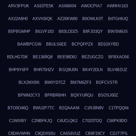
ARV3FPUK
AS63TE5K
ASI6MI04
AWOCPIA7
AWRHV163
AX22A8H0
AXVH3IQK
AZ26KW80
B0OWLK0T
B4TGHIUQ
B5PBGMHP
B61VF183
B83LODZ5
B8FJD3QY
B9V5N6US
BAWBPCGW
BBULS6EE
BCPQFPZX
BD10XYBD
BDLHG7DK
BE136RQ8
BEE98D8J
BEZUGCZG
BFBXAO56
BHP8Y6FF
BHR75HZV
BI1Q9U0N
BK4Y2DLN
BLV4BZUZ
BLX2MXBK
BM0YD7CZ
BM7M6ZF3
BOFCVSTR
BPMM2CY3
BPRBR6HH
BQXYURQU
BSOSJ00Z
BTO0O46Q
BWU2P7TC
BZQAAANI
C1RJ8N9V
C1TPQQNI
C1WIIIBY
C2NBFKJQ
C4UCLQK2
C70Z0TDQ
C84PK9DO
C8DAVWHN
C9QDX93U
CA6S6VUZ
CB9F33CY
CDJT7PIL