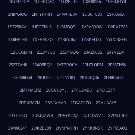
1KUB22OP
1L0EECVC
1LO2KT45
1N3R82X5
1NERJOY9
1NIPGIQG
1NTYF4RH
1PMAFB0V
1QBCT8D3
1SFXG5XT
1SZ258AV
1URGFNU5
1USMDQTI
1V2M00OW
1WPX7P03
1X9NP2FS
1XFRA9ZO
1YS8YJ6Z
1YSKFL0G
1YUCNSFB
1ZOCGLFM
2110Y7UD
232PTAJG
24AZ56D2
24YV1LVI
252T7VNK
254O5EQJ
2ATPPOCH
2DU7LORM
2F53ZH8K
2G8M6D58
2IIHI162
2J4TVL9Q
2KKCIQS5
2LN9C5H3
2M7YMERZ
2OC6YQYJ
2PFU2MB3
2PGICZT7
2RPXRAZM
2SS1XHM0
2TGAD2ZO
2TMUAAY5
2TOT3HO1
2U1JCAWR
2UFYK23Q
2UT1DWVT
2VUSTJE1
2W496244
2WK2EL88
2WNPNKRH
2YKK8NSK
2YT95AO1