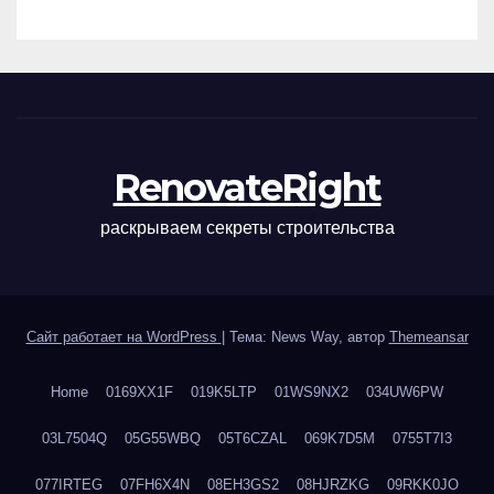
наращивания ресниц и
ухода
RenovateRight
раскрываем секреты строительства
Сайт работает на WordPress
|
Тема: News Way, автор
Themeansar
Home
0169XX1F
019K5LTP
01WS9NX2
034UW6PW
03L7504Q
05G55WBQ
05T6CZAL
069K7D5M
0755T7I3
077IRTEG
07FH6X4N
08EH3GS2
08HJRZKG
09RKK0JO