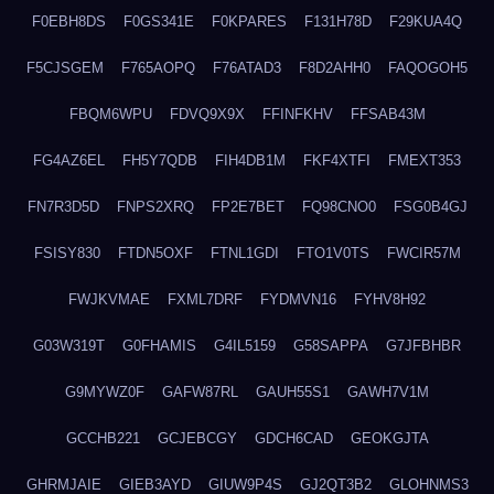
F0EBH8DS
F0GS341E
F0KPARES
F131H78D
F29KUA4Q
F5CJSGEM
F765AOPQ
F76ATAD3
F8D2AHH0
FAQOGOH5
FBQM6WPU
FDVQ9X9X
FFINFKHV
FFSAB43M
FG4AZ6EL
FH5Y7QDB
FIH4DB1M
FKF4XTFI
FMEXT353
FN7R3D5D
FNPS2XRQ
FP2E7BET
FQ98CNO0
FSG0B4GJ
FSISY830
FTDN5OXF
FTNL1GDI
FTO1V0TS
FWCIR57M
FWJKVMAE
FXML7DRF
FYDMVN16
FYHV8H92
G03W319T
G0FHAMIS
G4IL5159
G58SAPPA
G7JFBHBR
G9MYWZ0F
GAFW87RL
GAUH55S1
GAWH7V1M
GCCHB221
GCJEBCGY
GDCH6CAD
GEOKGJTA
GHRMJAIE
GIEB3AYD
GIUW9P4S
GJ2QT3B2
GLOHNMS3