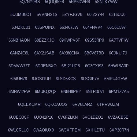
5Q7NY9BS
5QDQI5F8
5RP6DWR8
5SNLKYWW
5UUMB8OT
5VVNNS1S
5ZYFJGV9
60IZ2Y44
6316UU0I
634ZKLU1
63SPQINX
663467JW
664FNVV4
66C6U597
66NBHAON
68EZZKJQ
69KWPV8F
69S53RP0
6A7TVFIW
6ANZ4C8L
6AX21SAB
6AX80CNX
6B0V87BD
6CJKUI7J
6DMVW7ZP
6DREN8XO
6EI21UCB
6G3CXI93
6HWL9A3P
6I5IUH76
6JGSI1UR
6LSD5KCS
6LSGIF7V
6MRU4GHW
6MRWI2FW
6MUKQ2Q2
6N8H9PB2
6NTR3U7I
6PM1Z7A5
6QEEKCMR
6QKOAUOS
6RV8LARZ
6TPRWJZM
6UJEQ0CF
6UQ42P16
6V6FZLKN
6VQ1DZQ1
6VZACB5E
6W1CRLU0
6WAOIUX0
6WJXFPEM
6XIHLDTU
6XP30R7N