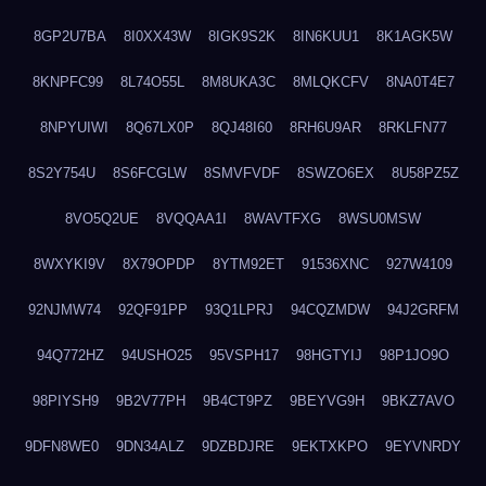
8GP2U7BA
8I0XX43W
8IGK9S2K
8IN6KUU1
8K1AGK5W
8KNPFC99
8L74O55L
8M8UKA3C
8MLQKCFV
8NA0T4E7
8NPYUIWI
8Q67LX0P
8QJ48I60
8RH6U9AR
8RKLFN77
8S2Y754U
8S6FCGLW
8SMVFVDF
8SWZO6EX
8U58PZ5Z
8VO5Q2UE
8VQQAA1I
8WAVTFXG
8WSU0MSW
8WXYKI9V
8X79OPDP
8YTM92ET
91536XNC
927W4109
92NJMW74
92QF91PP
93Q1LPRJ
94CQZMDW
94J2GRFM
94Q772HZ
94USHO25
95VSPH17
98HGTYIJ
98P1JO9O
98PIYSH9
9B2V77PH
9B4CT9PZ
9BEYVG9H
9BKZ7AVO
9DFN8WE0
9DN34ALZ
9DZBDJRE
9EKTXKPO
9EYVNRDY