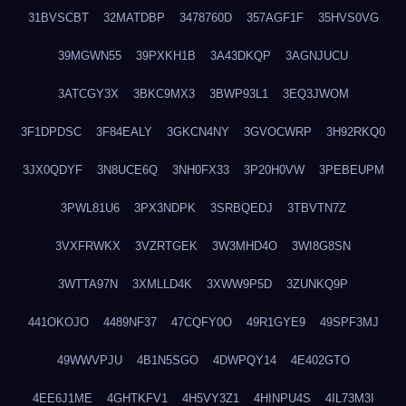
31BVSCBT
32MATDBP
3478760D
357AGF1F
35HVS0VG
39MGWN55
39PXKH1B
3A43DKQP
3AGNJUCU
3ATCGY3X
3BKC9MX3
3BWP93L1
3EQ3JWOM
3F1DPDSC
3F84EALY
3GKCN4NY
3GVOCWRP
3H92RKQ0
3JX0QDYF
3N8UCE6Q
3NH0FX33
3P20H0VW
3PEBEUPM
3PWL81U6
3PX3NDPK
3SRBQEDJ
3TBVTN7Z
3VXFRWKX
3VZRTGEK
3W3MHD4O
3WI8G8SN
3WTTA97N
3XMLLD4K
3XWW9P5D
3ZUNKQ9P
441OKOJO
4489NF37
47CQFY0O
49R1GYE9
49SPF3MJ
49WWVPJU
4B1N5SGO
4DWPQY14
4E402GTO
4EE6J1ME
4GHTKFV1
4H5VY3Z1
4HINPU4S
4IL73M3I