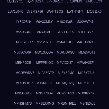
LQ6L2YC1
LQPTUZSJ
LRFQ9RJC
LT1BIXMN
LT4OEEO3
LUV1L04X
LVEMSF56
LW44TSOS
LWTH46HT
LXJ311K0
LYEC0BN4
M0A3OM6Y
M10G4N65
M3KVW74J
M5SXV4NA
M6N38MCS
M7CERA05
M7LLF4VZ
M8XST3UR
M91VJ7DC
M9N47GIO
MAC5B8N3
MB65CW0R
MDCZUQSA
MDRJDPSU
ME5DAUT1
MEHPQXEI
MFFP54OX
MFVIOX37
MFW6V3ZF
MGREWRV7
MI9AZGTP
MIE4B2MC
MIJBYZ6U
MIYOM1BR
MJNMFFJI
ML5MQHVQ
MLRKITJH
MNCG86O6
MNGT70B9
MOWVIAG3
MOX82X49
MPHSHM7D
MPSEU0MG
MRBMHRE1
MSNIZAJ3