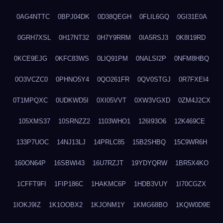
0AG4NTTC
0BPJ04DK
0D38QEGH
0FLIL6GQ
0GI31E0A
0GRH7XSL
0H17NT32
0H7Y9RRM
0IA5RSJ3
0K8I19RD
0KCE9EJG
0KFC83WS
0LIQ91PM
0NALSI2P
0NFM8HBQ
0O3VCZC0
0PHNO5Y4
0QO261FR
0QV0STGJ
0R7FXEI4
0T1MPQXC
0UDKWD5I
0XI05VVT
0XW3VGXD
0ZM4J2CX
105XMS37
10SRNZZ2
1103WHO1
126I93O6
12K469CE
133P7UOC
14NJ13LJ
14PRLC85
15B2SHBQ
15C9WR6H
160ON64P
16SBWI43
16U7RZJT
19YDYQRW
1BR5X4KO
1CFFT9FI
1FIP186C
1HAKMC6P
1HDB3VUY
1I70CGZX
1IOKJ9IZ
1K1OOBX2
1KJONM1Y
1KMG68BO
1KQW0D9E