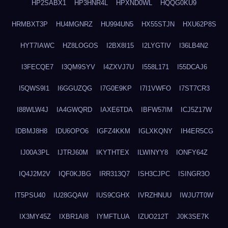
HP2SABX1
HP3HNR4L
HPXND0WL
HQQG0KU9
HRMBXT3P
HU4MGNRZ
HU994UN5
HX55STJN
HXU62P8S
HYT7IAWC
HZ8LOGOS
I2BX8I15
I2LYGTIV
I36LB4N2
I3FECQE7
I3QM9SYV
I4ZXVJ7U
I558L171
I55DCAJ6
I5QWS9I1
I6GGUZQG
I7G0E9KP
I7I1VWFO
I7ST7CR3
I88WLW4J
IA4GWQRD
IAXE6TDA
IBFW57IM
ICJ5Z17W
IDBMJ8H8
IDU6OPO6
IGFZ4KKM
IGLXKQNY
IH4ER5CG
IJ00A3PL
IJTRJ60M
IKYTHTEX
ILWINYY8
IONFY64Z
IQ4J2M2V
IQF0KJBG
IRR313Q7
ISH3CJPC
ISINGR3O
IT5PSU40
IU28GQAW
IUS9CGHX
IVRZHNUU
IWJU7T0W
IX3MY45Z
IXBR1AI8
IYMFTLUA
IZUO212T
J0K3SE7K