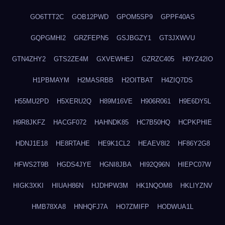
GO6TTT2C
GOB12PWD
GPOM5SP9
GPPF40AS
GQPGMHI2
GRZFEPN5
GSJBGZY1
GT3JXWVU
GTN4ZHY2
GTS2ZE4M
GXVEWHEJ
GZRZC405
H0YZ42IO
H1PBMAYM
H2MASRBB
H2OITBAT
H4ZIQ7DS
H55MU2PD
H5XERU2Q
H89M16VE
H906R061
H9E6DY5L
H9R8JKFZ
HACGF072
HAHNDK85
HC7B50HQ
HCPKPHIE
HDNJ1E18
HE8RTAHE
HE9K1CL2
HEAEV8I2
HF86Y2G8
HFWS2T9B
HGDS4JYE
HGNI8JBA
HI92Q96N
HIEPC07W
HIGK3XKI
HIUAH86N
HJDHPW3M
HK1NQOM8
HKLIYZNV
HMB78XA8
HNHQFJ7A
HO7ZMIFP
HODWUA1L