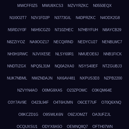
MWCFF0Z5
MWU9XCS3
MZVYRZKC
N0550EQX
N1I0O2T7
N2V1FD2P
N3773GIL
N4DPRZKC
N4ODX2G8
N5RDJY0F
N6H5CGZ0
N710ZHEC
N7HBYFUH
N8AYCB29
N8ZZIYOZ
NA9OOZ17
NECQIRND
NEDYCU27
NENBLWC7
NH3H1RWC
NJVIXE5E
NLSY69R1
NMUEOE6J
NNB1FICK
NNDTIZGX
NPQ5L31M
NQ0A2XA0
NSYS40EF
NTZGUBJ3
NUK7NBML
NWZNDAJN
NX6AV481
NXPUS3D3
NZPB2200
NZVYN4AO
O0MG9XA5
O23ZPOMC
O3KQM64E
O3Y7AV9E
O423L94F
O4T6HJMN
O6CET7UF
O70Q6XNQ
O8KCZD1G
O9SWLK6N
O9ZJOMZT
OA3UFZJL
OCQUXSU1
ODYX8A5O
OEMNQ8Q7
OFTH07WN