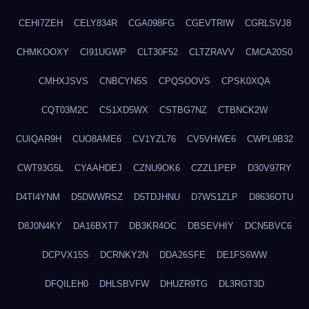
CEHI7ZEH
CELY834R
CGA098FG
CGEVTRIW
CGRLSVJ8
CHMKOOXY
CI91UGWP
CLT30F52
CLTZRAVV
CMCA20S0
CMHXJSVS
CNBCYN5S
CPQSOOVS
CPSK0XQA
CQT03M2C
CS1XD5WX
CSTBG7NZ
CTBNCK2W
CUIQAR9H
CUO8AME6
CV1YZL76
CV5VHWE6
CWPL9B32
CWT93G5L
CYAAHDEJ
CZNU9OK6
CZZL1PEP
D30V97RY
D4TI4YNM
D5DWWRSZ
D5TDJHNU
D7WS1ZLP
D8636OTU
D8J0N4KY
DA16BXT7
DB3KR4OC
DBSEVHIY
DCN5BVC6
DCPVX15S
DCRNKY2N
DDA26SFE
DE1FS6WW
DFQILEH0
DHLSBVFW
DHUZR9TG
DL3RGT3D