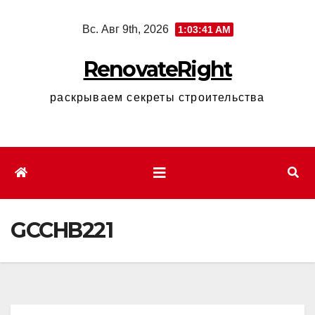
Перейти
Вс. Авг 9th, 2026
1:03:42 AM
к
содержимому
RenovateRight
раскрываем секреты строительства
GCCHB221