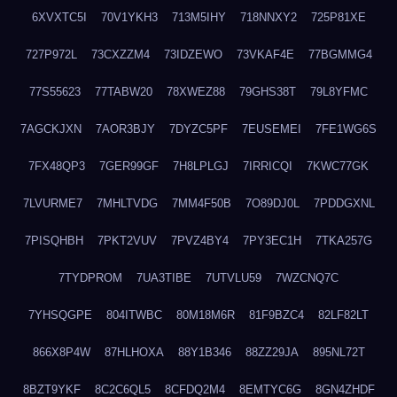
6XVXTC5I
70V1YKH3
713M5IHY
718NNXY2
725P81XE
727P972L
73CXZZM4
73IDZEWO
73VKAF4E
77BGMMG4
77S55623
77TABW20
78XWEZ88
79GHS38T
79L8YFMC
7AGCKJXN
7AOR3BJY
7DYZC5PF
7EUSEMEI
7FE1WG6S
7FX48QP3
7GER99GF
7H8LPLGJ
7IRRICQI
7KWC77GK
7LVURME7
7MHLTVDG
7MM4F50B
7O89DJ0L
7PDDGXNL
7PISQHBH
7PKT2VUV
7PVZ4BY4
7PY3EC1H
7TKA257G
7TYDPROM
7UA3TIBE
7UTVLU59
7WZCNQ7C
7YHSQGPE
804ITWBC
80M18M6R
81F9BZC4
82LF82LT
866X8P4W
87HLHOXA
88Y1B346
88ZZ29JA
895NL72T
8BZT9YKF
8C2C6QL5
8CFDQ2M4
8EMTYC6G
8GN4ZHDF