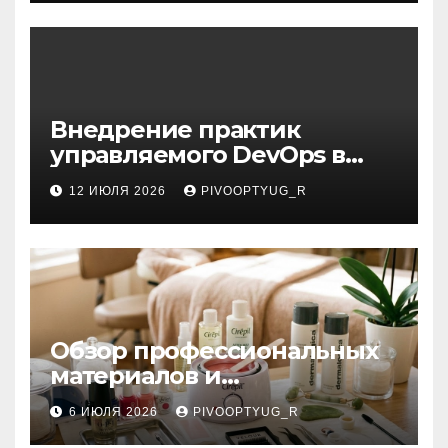
Внедрение практик
управляемого DevOps в
корпоративную ИТ-
12 ИЮЛЯ 2026
PIVOOPTYUG_R
инфраструктуру
Обзор профессиональных
материалов и
инструментов для
6 ИЮЛЯ 2026
PIVOOPTYUG_R
маникюра, депиляции,