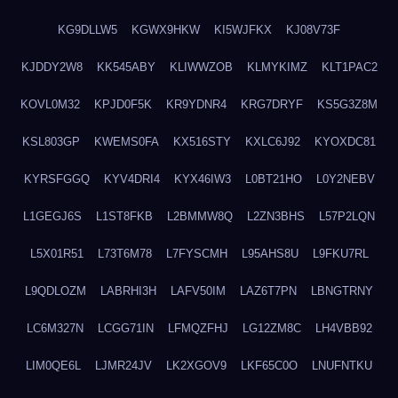
KG9DLLW5
KGWX9HKW
KI5WJFKX
KJ08V73F
KJDDY2W8
KK545ABY
KLIWWZOB
KLMYKIMZ
KLT1PAC2
KOVL0M32
KPJD0F5K
KR9YDNR4
KRG7DRYF
KS5G3Z8M
KSL803GP
KWEMS0FA
KX516STY
KXLC6J92
KYOXDC81
KYRSFGGQ
KYV4DRI4
KYX46IW3
L0BT21HO
L0Y2NEBV
L1GEGJ6S
L1ST8FKB
L2BMMW8Q
L2ZN3BHS
L57P2LQN
L5X01R51
L73T6M78
L7FYSCMH
L95AHS8U
L9FKU7RL
L9QDLOZM
LABRHI3H
LAFV50IM
LAZ6T7PN
LBNGTRNY
LC6M327N
LCGG71IN
LFMQZFHJ
LG12ZM8C
LH4VBB92
LIM0QE6L
LJMR24JV
LK2XGOV9
LKF65C0O
LNUFNTKU