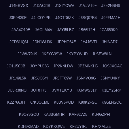
J14EBVSX
J1DAC2IB
J1SIYOWV
J1VJVT9F
J2E2NSH6
J3P9B30E
J4LCOYPK
J4OTD6ZK
J6SQ07B4
J9FFMA1H
JAA4O10E
JAGIIM4V
JAYI5LBZ
JB66I72H
JCA659K9
JCD31IQM
JDNJWU0K
JFPHG64E
JH4J6VFI
JHINAD7L
JJWW79U9
JK5YG3SW
JKYPYWUD
JLSEW8LN
JO1U5CJB
JOYPUJ85
JP2KNLDW
JPZMNKH5
JQSJXQAC
JR149L5K
JR5JO5YI
JRJFT89W
JSN4VO9G
JSNYU4KY
JU5R38NQ
JUT8T73I
JVXTEKYU
K0MWS31Y
K1EY2SRP
K2Z766JH
K7K3QCML
K8BV6POD
K90K2FSC
K9GLNSQC
K9Q79GQU
KA8BGMHR
KAF9LVZ5
KB4GZPFI
KDH9KMAD
KDYKKQWE
KF2UYIRJ
KF7XALZE