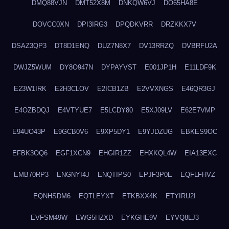
DMQ88VJN
DMT52X8M
DNKQW6VJ
DO65HA8E
DOVCC0XN
DPI3IRG3
DPQDKVRR
DRZKKX7V
DSAZ3QP3
DT8D1ENQ
DUZ7N8X7
DV13RRZQ
DVBRFU2A
DWJZ5WUM
DY8O947N
DYPAYVST
E001JP1H
E11LDF9K
E23W1IRK
E2H3CLOV
E2ICB1ZB
E2VVXNGS
E46QR3GJ
E4OZBDQJ
E4VTYUE7
E5LCDY80
E5XJ09LV
E62E7VMP
E94UO43P
E9GCB0V6
E9XP5DY1
E9YJDZUG
EBKES9OC
EFBK3OQ6
EGF1XCN9
EHGIR1ZZ
EHXKQL4W
EIA13EXC
EMB70RP3
ENGNYI4J
ENQTIPS0
EPJF3P0E
EQFLFHVZ
EQNHSDM6
EQTLEYXT
ETKBXX4K
ETYIRU2I
EVFSM49W
EWG5HZXD
EYKGHE9V
EYVQ8LJ3