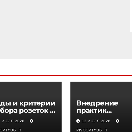
ды и критерии
Внедрение
бора розеток и
практик
ключателей
управляемого
1 ИЮЛЯ 2026
12 ИЮЛЯ 2026
DevOps в
OOPTYUG_R
PIVOOPTYUG_R