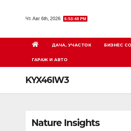
Перейти
к
Чт. Авг 6th, 2026
6:53:48 PM
содержимому
ДАЧА, УЧАСТОК
БИЗНЕС С
ГАРАЖ И АВТО
KYX46IW3
Nature Insights