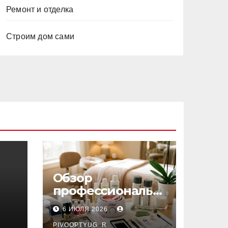
Ремонт и отделка
Строим дом сами
Обзор
профессиональн
ых материалов и
6 ИЮЛЯ 2026
инструментов
PIVOOPTYUG_R