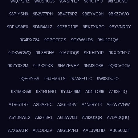
94Q772HZ
94USHO25
95VSPH17
98HGTYIJ
98P1JO9O
98PIYSH9
9B2V77PH
9B4CT9PZ
9BEYVG9H
9BKZ7AVO
9DFN8WE0
9DN34ALZ
9DZBDJRE
9EKTXKPO
9EYVNRDY
9G4PXZ84
9GPGCFCS
9GYWALD3
9HU2G1QA
9IDKWGWQ
9IL8EDHA
9JA7JOQ9
9KKHTYIP
9KXDCNY7
9KZY0X2M
9LPX29XS
9NAZEVEZ
9NM3IO8B
9Q3CVGCM
9QE0Y05S
9RJEMRTS
9UW8EUTC
9W0SDU2O
9X1M8G59
9X1RL5NO
9YJJZJ6M
A04LTO96
A1935LIQ
A1R67BR7
A2I3AZEC
A3GL614V
A4N5RYT3
A52WYVGW
A5Y3NWE2
A627I8F1
A6I3WV0B
A782U1QR
A7DADQHQ
A7X6JATR
A8LOL4ZV
A9GEP7N3
AAEJWLHD
AB6S6UZH