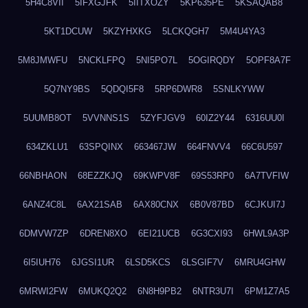
5H4C8VII
5IFXGJFK
5IITXOZY
5KP635PE
5KSAQAB8
5KT1DCUW
5KZYHXKG
5LCKQGH7
5M4U4YA3
5M8JMWFU
5NCKLFPQ
5NI5PO7L
5OGIRQDY
5OPF8A7F
5Q7NY9BS
5QDQI5F8
5RP6DWR8
5SNLKYWW
5UUMB8OT
5VVNNS1S
5ZYFJGV9
60IZ2Y44
6316UU0I
634ZKLU1
63SPQINX
663467JW
664FNVV4
66C6U597
66NBHAON
68EZZKJQ
69KWPV8F
69S53RP0
6A7TVFIW
6ANZ4C8L
6AX21SAB
6AX80CNX
6B0V87BD
6CJKUI7J
6DMVW7ZP
6DREN8XO
6EI21UCB
6G3CXI93
6HWL9A3P
6I5IUH76
6JGSI1UR
6LSD5KCS
6LSGIF7V
6MRU4GHW
6MRWI2FW
6MUKQ2Q2
6N8H9PB2
6NTR3U7I
6PM1Z7A5