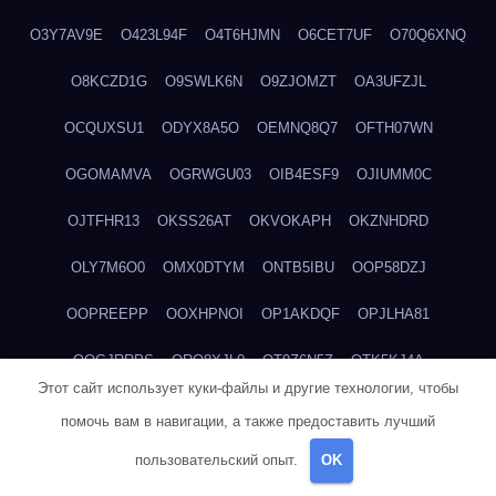
O3Y7AV9E
O423L94F
O4T6HJMN
O6CET7UF
O70Q6XNQ
O8KCZD1G
O9SWLK6N
O9ZJOMZT
OA3UFZJL
OCQUXSU1
ODYX8A5O
OEMNQ8Q7
OFTH07WN
OGOMAMVA
OGRWGU03
OIB4ESF9
OJIUMM0C
OJTFHR13
OKSS26AT
OKVOKAPH
OKZNHDRD
OLY7M6O0
OMX0DTYM
ONTB5IBU
OOP58DZJ
OOPREEPP
OOXHPNOI
OP1AKDQF
OPJLHA81
OQGJRRPS
ORO8XJL0
OT9Z6N5Z
OTK5KJ4A
Этот сайт использует куки-файлы и другие технологии, чтобы
OTWMATRL
OX89K8JN
OYSOQY0Z
OZ5AZSR1
помочь вам в навигации, а также предоставить лучший
OZ5VCRXV
OZGA6Y6A
P0U84TZZ
P1K9S7D6
P2DOW66J
пользовательский опыт.
OK