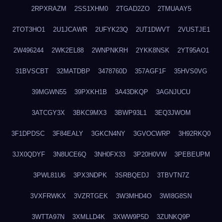
2RPXRAZM
2SS1XHM0
2TGAD2ZO
2TMUAAY5
2TOT3HO1
2U1JCAWR
2UFYK23Q
2UT1DWVT
2VUSTJE1
2W496244
2WK2EL88
2WNPNKRH
2YKK8NSK
2YT95AO1
31BVSCBT
32MATDBP
3478760D
357AGF1F
35HVS0VG
39MGWN55
39PXKH1B
3A43DKQP
3AGNJUCU
3ATCGY3X
3BKC9MX3
3BWP93L1
3EQ3JWOM
3F1DPDSC
3F84EALY
3GKCN4NY
3GVOCWRP
3H92RKQ0
3JX0QDYF
3N8UCE6Q
3NH0FX33
3P20H0VW
3PEBEUPM
3PWL81U6
3PX3NDPK
3SRBQEDJ
3TBVTN7Z
3VXFRWKX
3VZRTGEK
3W3MHD4O
3WI8G8SN
3WTTA97N
3XMLLD4K
3XWW9P5D
3ZUNKQ9P