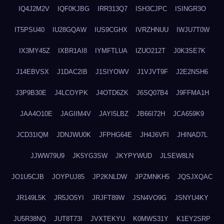
IQ4J2M2V
IQF0KJBG
IRR313Q7
ISH3CJPC
ISINGR3O
IT5PSU40
IU28GQAW
IUS9CGHX
IVRZHNUU
IWJU7T0W
IX3MY45Z
IXBR1AI8
IYMFTLUA
IZUO212T
J0K3SE7K
J14EBVSX
J1DAC2IB
J1SIYOWV
J1VJVT9F
J2E2NSH6
J3P9B30E
J4LCOYPK
J4OTD6ZK
J6SQ07B4
J9FFMA1H
JAA4O10E
JAGIIM4V
JAYI5LBZ
JB66I72H
JCA659K9
JCD31IQM
JDNJWU0K
JFPHG64E
JH4J6VFI
JHINAD7L
JJWW79U9
JK5YG3SW
JKYPYWUD
JLSEW8LN
JO1U5CJB
JOYPUJ85
JP2KNLDW
JPZMNKH5
JQSJXQAC
JR149L5K
JR5JO5YI
JRJFT89W
JSN4VO9G
JSNYU4KY
JU5R38NQ
JUT8T73I
JVXTEKYU
K0MWS31Y
K1EY2SRP