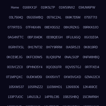
Home
0169XX1F
019K5LTP
01WS9NX2
034UW6PW
03L7504Q
05G55WBQ
05T6CZAL
069K7D5M
0755T7I3
077IRTEG
07FH6X4N
08EH3GS2
08HJRZKG
09RKK0JO
0AG4NTTC
0BPJ04DK
0D38QEGH
0FLIL6GQ
0GI31E0A
0GRH7XSL
0H17NT32
0H7Y9RRM
0IA5RSJ3
0K8I19RD
0KCE9EJG
0KFC83WS
0LIQ91PM
0NALSI2P
0NFM8HBQ
0O3VCZC0
0PHNO5Y4
0QO261FR
0QV0STGJ
0R7FXEI4
0T1MPQXC
0UDKWD5I
0XI05VVT
0XW3VGXD
0ZM4J2CX
105XMS37
10SRNZZ2
1103WHO1
126I93O6
12K469CE
133P7UOC
14NJ13LJ
14PRLC85
15B2SHBQ
15C9WR6H