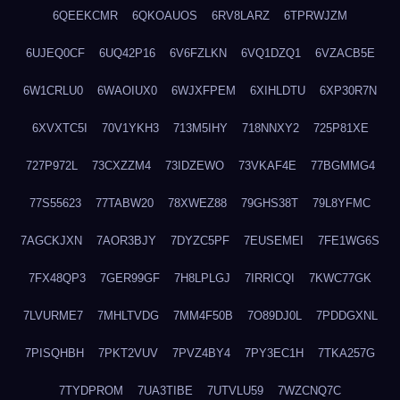
6QEEKCMR
6QKOAUOS
6RV8LARZ
6TPRWJZM
6UJEQ0CF
6UQ42P16
6V6FZLKN
6VQ1DZQ1
6VZACB5E
6W1CRLU0
6WAOIUX0
6WJXFPEM
6XIHLDTU
6XP30R7N
6XVXTC5I
70V1YKH3
713M5IHY
718NNXY2
725P81XE
727P972L
73CXZZM4
73IDZEWO
73VKAF4E
77BGMMG4
77S55623
77TABW20
78XWEZ88
79GHS38T
79L8YFMC
7AGCKJXN
7AOR3BJY
7DYZC5PF
7EUSEMEI
7FE1WG6S
7FX48QP3
7GER99GF
7H8LPLGJ
7IRRICQI
7KWC77GK
7LVURME7
7MHLTVDG
7MM4F50B
7O89DJ0L
7PDDGXNL
7PISQHBH
7PKT2VUV
7PVZ4BY4
7PY3EC1H
7TKA257G
7TYDPROM
7UA3TIBE
7UTVLU59
7WZCNQ7C