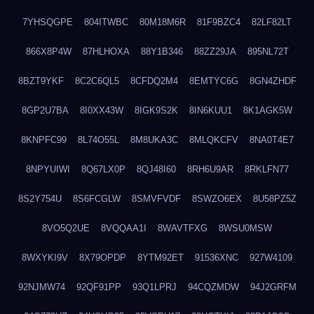
7YHSQGPE
804ITWBC
80M18M6R
81F9BZC4
82LF82LT
866X8P4W
87HLHOXA
88Y1B346
88ZZ29JA
895NL72T
8BZT9YKF
8C2C6QL5
8CFDQ2M4
8EMTYC6G
8GN4ZHDF
8GP2U7BA
8I0XX43W
8IGK9S2K
8IN6KUU1
8K1AGK5W
8KNPFC99
8L74O55L
8M8UKA3C
8MLQKCFV
8NA0T4E7
8NPYUIWI
8Q67LX0P
8QJ48I60
8RH6U9AR
8RKLFN77
8S2Y754U
8S6FCGLW
8SMVFVDF
8SWZO6EX
8U58PZ5Z
8VO5Q2UE
8VQQAA1I
8WAVTFXG
8WSU0MSW
8WXYKI9V
8X79OPDP
8YTM92ET
91536XNC
927W4109
92NJMW74
92QF91PP
93Q1LPRJ
94CQZMDW
94J2GRFM