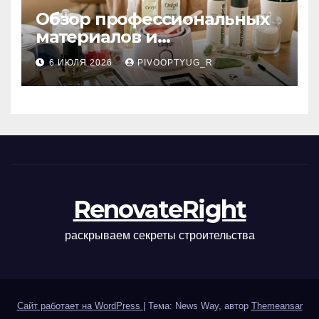
Обзор профессиональных
материалов и
инструментов для
6 ИЮЛЯ 2026
PIVOOPTYUG_R
маникюра, депиляции,
наращивания ресниц и
ухода
RenovateRight
раскрываем секреты строительства
Сайт работает на WordPress
|
Тема: News Way, автор
Themeansar