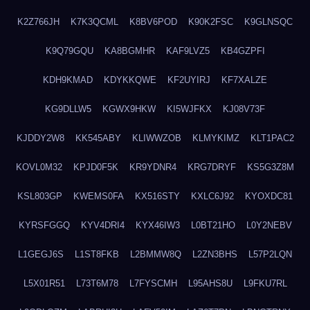
K2Z766JH
K7K3QCML
K8BV6POD
K90K2FSC
K9GLNSQC
K9Q79GQU
KA8BGMHR
KAF9LVZ5
KB4GZPFI
KDH9KMAD
KDYKKQWE
KF2UYIRJ
KF7XALZE
KG9DLLW5
KGWX9HKW
KI5WJFKX
KJ08V73F
KJDDY2W8
KK545ABY
KLIWWZOB
KLMYKIMZ
KLT1PAC2
KOVL0M32
KPJD0F5K
KR9YDNR4
KRG7DRYF
KS5G3Z8M
KSL803GP
KWEMS0FA
KX516STY
KXLC6J92
KYOXDC81
KYRSFGGQ
KYV4DRI4
KYX46IW3
L0BT21HO
L0Y2NEBV
L1GEGJ6S
L1ST8FKB
L2BMMW8Q
L2ZN3BHS
L57P2LQN
L5X01R51
L73T6M78
L7FYSCMH
L95AHS8U
L9FKU7RL