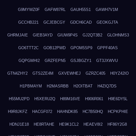
G9MYWZ0F
GAFW87RL
GAUH55S1
GAWH7V1M
GCCHB221
GCJEBCGY
GDCH6CAD
GEOKGJTA
GHRMJAIE
GIEB3AYD
GIUW9P4S
GJ2QT3B2
GLOHNMS3
GO6TTT2C
GOB12PWD
GPOM5SP9
GPPF40AS
GQPGMHI2
GRZFEPN5
GSJBGZY1
GT3JXWVU
GTN4ZHY2
GTS2ZE4M
GXVEWHEJ
GZRZC405
H0YZ42IO
H1PBMAYM
H2MASRBB
H2OITBAT
H4ZIQ7DS
H55MU2PD
H5XERU2Q
H89M16VE
H906R061
H9E6DY5L
H9R8JKFZ
HACGF072
HAHNDK85
HC7B50HQ
HCPKPHIE
HDNJ1E18
HE8RTAHE
HE9K1CL2
HEAEV8I2
HF86Y2G8