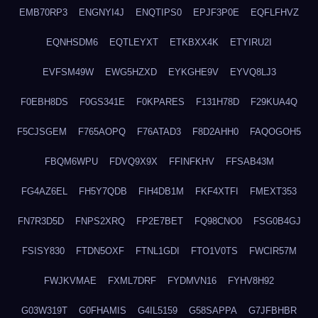
EMB70RP3
ENGNYI4J
ENQTIPS0
EPJF3P0E
EQFLFHVZ
EQNHSDM6
EQTLEYXT
ETKBXX4K
ETYIRU2I
EVFSM49W
EWG5HZXD
EYKGHE9V
EYVQ8LJ3
F0EBH8DS
F0GS341E
F0KPARES
F131H78D
F29KUA4Q
F5CJSGEM
F765AOPQ
F76ATAD3
F8D2AHH0
FAQOGOH5
FBQM6WPU
FDVQ9X9X
FFINFKHV
FFSAB43M
FG4AZ6EL
FH5Y7QDB
FIH4DB1M
FKF4XTFI
FMEXT353
FN7R3D5D
FNPS2XRQ
FP2E7BET
FQ98CNO0
FSG0B4GJ
FSISY830
FTDN5OXF
FTNL1GDI
FTO1V0TS
FWCIR57M
FWJKVMAE
FXML7DRF
FYDMVN16
FYHV8H92
G03W319T
G0FHAMIS
G4IL5159
G58SAPPA
G7JFBHBR