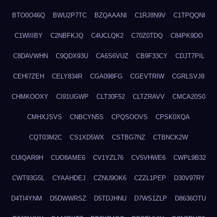
BTO0O46Q
BWU2P7TC
BZQAAANI
C1RJ8N9V
C1TPQQNI
C1WIIIBY
C2NBFKJQ
C4UCLQK2
C70Z0TDQ
C84PK9DO
C8DAVWHN
C9QDX93U
CA6S6VUZ
CB9F33CY
CDJT7PIL
CEHI7ZEH
CELY834R
CGA098FG
CGEVTRIW
CGRLSVJ8
CHMKOOXY
CI91UGWP
CLT30F52
CLTZRAVV
CMCA20S0
CMHXJSVS
CNBCYN5S
CPQSOOVS
CPSK0XQA
CQT03M2C
CS1XD5WX
CSTBG7NZ
CTBNCK2W
CUIQAR9H
CUO8AME6
CV1YZL76
CV5VHWE6
CWPL9B32
CWT93G5L
CYAAHDEJ
CZNU9OK6
CZZL1PEP
D30V97RY
D4TI4YNM
D5DWWRSZ
D5TDJHNU
D7WS1ZLP
D8636OTU