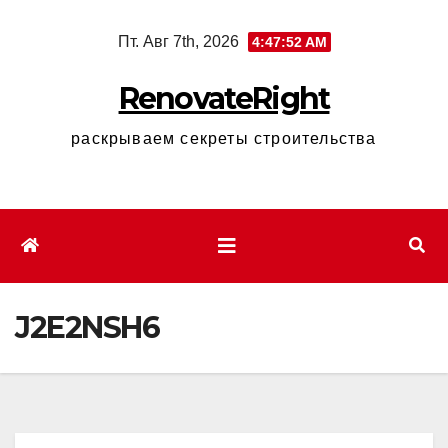
Перейти
Пт. Авг 7th, 2026
4:47:53 AM
к
содержимому
RenovateRight
раскрываем секреты строительства
J2E2NSH6