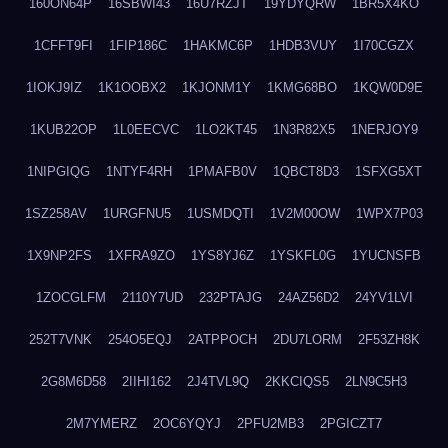
160ON64P
16SBWI43
16U7RZJT
19YDYQRW
1BR5X4KO
1CFFT9FI
1FIP186C
1HAKMC6P
1HDB3VUY
1I70CGZX
1IOKJ9IZ
1K1OOBX2
1KJONM1Y
1KMG68BO
1KQW0D9E
1KUB22OP
1L0EECVC
1LO2KT45
1N3R82X5
1NERJOY9
1NIPGIQG
1NTYF4RH
1PMAFB0V
1QBCT8D3
1SFXG5XT
1SZ258AV
1URGFNU5
1USMDQTI
1V2M00OW
1WPX7P03
1X9NP2FS
1XFRA9ZO
1YS8YJ6Z
1YSKFL0G
1YUCNSFB
1ZOCGLFM
2110Y7UD
232PTAJG
24AZ56D2
24YV1LVI
252T7VNK
254O5EQJ
2ATPPOCH
2DU7LORM
2F53ZH8K
2G8M6D58
2IIHI162
2J4TVL9Q
2KKCIQS5
2LN9C5H3
2M7YMERZ
2OC6YQYJ
2PFU2MB3
2PGICZT7