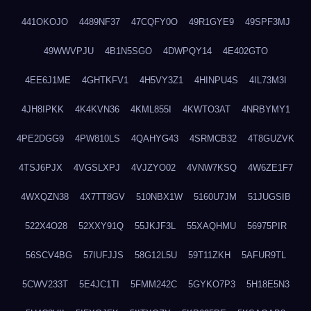
441OKOJO
4489NF37
47CQFY0O
49R1GYE9
49SPF3MJ
49WWVPJU
4B1N5SGO
4DWPQY14
4E402GTO
4EE6J1ME
4GHTKFV1
4H5VY3Z1
4HINPU4S
4IL73M3I
4JH8IPKK
4K4KVN36
4KML855I
4KWTO3AT
4NRBYMY1
4PE2DGG9
4PW810LS
4QAHYG43
4SRMCB32
4T8GUZVK
4TSJ6PJX
4VGSLXPJ
4VJZYO02
4VNW7KSQ
4W6ZE1F7
4WXQZN38
4X7TT8GV
510NBX1W
5160U7JM
51JUGSIB
522X4O28
52XXY91Q
55JKJF3L
55XAQHMU
56975PIR
56SCV4BG
57IUFJJS
58G12L5U
59T11ZKH
5AFUR9TL
5CWV233T
5E4JC1TI
5FMM242C
5GYKO7P3
5H18E5N3