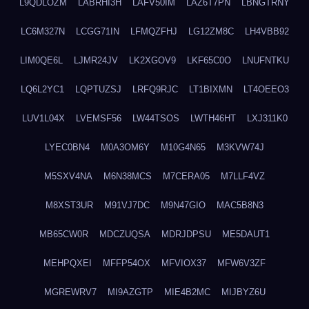
L9QDLOZM
LABRHI3H
LAFV50IM
LAZ6T7PN
LBNGTRNY
LC6M327N
LCGG71IN
LFMQZFHJ
LG12ZM8C
LH4VBB92
LIM0QE6L
LJMR24JV
LK2XGOV9
LKF65C0O
LNUFNTKU
LQ6L2YC1
LQPTUZSJ
LRFQ9RJC
LT1BIXMN
LT4OEEO3
LUV1L04X
LVEMSF56
LW44TSOS
LWTH46HT
LXJ311K0
LYEC0BN4
M0A3OM6Y
M10G4N65
M3KVW74J
M5SXV4NA
M6N38MCS
M7CERA05
M7LLF4VZ
M8XST3UR
M91VJ7DC
M9N47GIO
MAC5B8N3
MB65CW0R
MDCZUQSA
MDRJDPSU
ME5DAUT1
MEHPQXEI
MFFP54OX
MFVIOX37
MFW6V3ZF
MGREWRV7
MI9AZGTP
MIE4B2MC
MIJBYZ6U