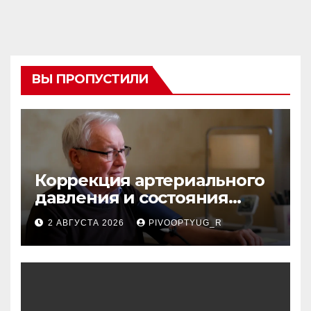
ВЫ ПРОПУСТИЛИ
Коррекция артериального
давления и состояния
сосудов в профилактике
2 АВГУСТА 2026
PIVOOPTYUG_R
инсульта