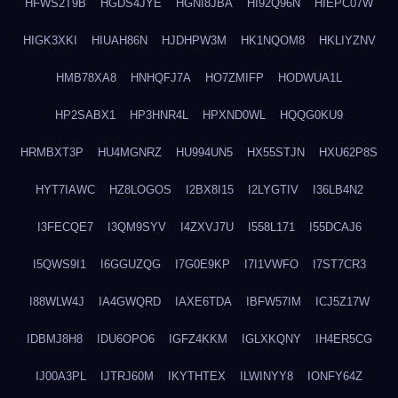
HFWS2T9B
HGDS4JYE
HGNI8JBA
HI92Q96N
HIEPC07W
HIGK3XKI
HIUAH86N
HJDHPW3M
HK1NQOM8
HKLIYZNV
HMB78XA8
HNHQFJ7A
HO7ZMIFP
HODWUA1L
HP2SABX1
HP3HNR4L
HPXND0WL
HQQG0KU9
HRMBXT3P
HU4MGNRZ
HU994UN5
HX55STJN
HXU62P8S
HYT7IAWC
HZ8LOGOS
I2BX8I15
I2LYGTIV
I36LB4N2
I3FECQE7
I3QM9SYV
I4ZXVJ7U
I558L171
I55DCAJ6
I5QWS9I1
I6GGUZQG
I7G0E9KP
I7I1VWFO
I7ST7CR3
I88WLW4J
IA4GWQRD
IAXE6TDA
IBFW57IM
ICJ5Z17W
IDBMJ8H8
IDU6OPO6
IGFZ4KKM
IGLXKQNY
IH4ER5CG
IJ00A3PL
IJTRJ60M
IKYTHTEX
ILWINYY8
IONFY64Z