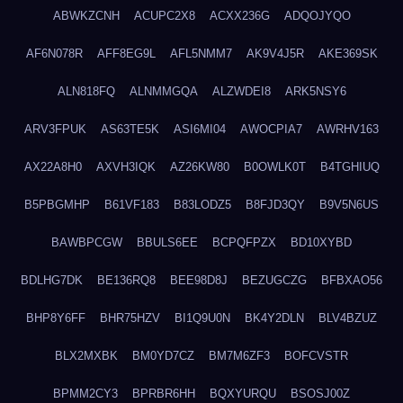
ABWKZCNH
ACUPC2X8
ACXX236G
ADQOJYQO
AF6N078R
AFF8EG9L
AFL5NMM7
AK9V4J5R
AKE369SK
ALN818FQ
ALNMMGQA
ALZWDEI8
ARK5NSY6
ARV3FPUK
AS63TE5K
ASI6MI04
AWOCPIA7
AWRHV163
AX22A8H0
AXVH3IQK
AZ26KW80
B0OWLK0T
B4TGHIUQ
B5PBGMHP
B61VF183
B83LODZ5
B8FJD3QY
B9V5N6US
BAWBPCGW
BBULS6EE
BCPQFPZX
BD10XYBD
BDLHG7DK
BE136RQ8
BEE98D8J
BEZUGCZG
BFBXAO56
BHP8Y6FF
BHR75HZV
BI1Q9U0N
BK4Y2DLN
BLV4BZUZ
BLX2MXBK
BM0YD7CZ
BM7M6ZF3
BOFCVSTR
BPMM2CY3
BPRBR6HH
BQXYURQU
BSOSJ00Z