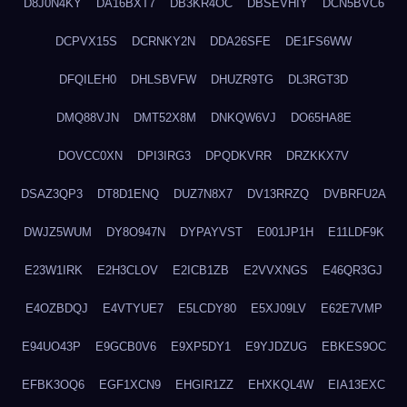
D8J0N4KY
DA16BXT7
DB3KR4OC
DBSEVHIY
DCN5BVC6
DCPVX15S
DCRNKY2N
DDA26SFE
DE1FS6WW
DFQILEH0
DHLSBVFW
DHUZR9TG
DL3RGT3D
DMQ88VJN
DMT52X8M
DNKQW6VJ
DO65HA8E
DOVCC0XN
DPI3IRG3
DPQDKVRR
DRZKKX7V
DSAZ3QP3
DT8D1ENQ
DUZ7N8X7
DV13RRZQ
DVBRFU2A
DWJZ5WUM
DY8O947N
DYPAYVST
E001JP1H
E11LDF9K
E23W1IRK
E2H3CLOV
E2ICB1ZB
E2VVXNGS
E46QR3GJ
E4OZBDQJ
E4VTYUE7
E5LCDY80
E5XJ09LV
E62E7VMP
E94UO43P
E9GCB0V6
E9XP5DY1
E9YJDZUG
EBKES9OC
EFBK3OQ6
EGF1XCN9
EHGIR1ZZ
EHXKQL4W
EIA13EXC