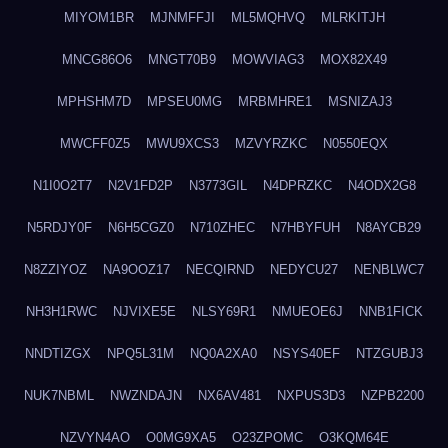
MIYOM1BR
MJNMFFJI
ML5MQHVQ
MLRKITJH
MNCG86O6
MNGT70B9
MOWVIAG3
MOX82X49
MPHSHM7D
MPSEU0MG
MRBMHRE1
MSNIZAJ3
MWCFF0Z5
MWU9XCS3
MZVYRZKC
N0550EQX
N1I0O2T7
N2V1FD2P
N3773GIL
N4DPRZKC
N4ODX2G8
N5RDJY0F
N6H5CGZ0
N710ZHEC
N7HBYFUH
N8AYCB29
N8ZZIYOZ
NA9OOZ17
NECQIRND
NEDYCU27
NENBLWC7
NH3H1RWC
NJVIXE5E
NLSY69R1
NMUEOE6J
NNB1FICK
NNDTIZGX
NPQ5L31M
NQ0A2XA0
NSYS40EF
NTZGUBJ3
NUK7NBML
NWZNDAJN
NX6AV481
NXPUS3D3
NZPB2200
NZVYN4AO
O0MG9XA5
O23ZPOMC
O3KQM64E