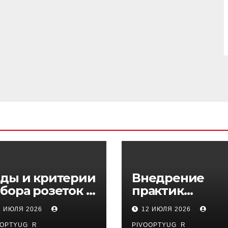
ды и критерии
Внедрение
бора розеток и
практик
ключателей
управляемого
1 ИЮЛЯ 2026
12 ИЮЛЯ 2026
DevOps в
OOPTYUG_R
PIVOOPTYUG_R