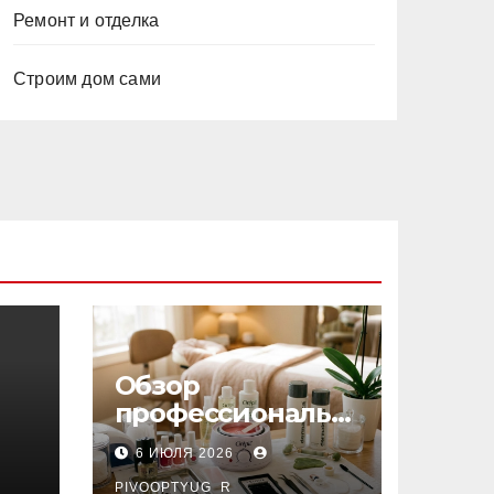
Ремонт и отделка
Строим дом сами
Обзор
профессиональн
ых материалов и
6 ИЮЛЯ 2026
инструментов
PIVOOPTYUG_R