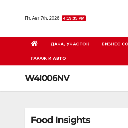
Перейти
к
Пт. Авг 7th, 2026
4:19:36 PM
содержимому
ДАЧА, УЧАСТОК
БИЗНЕС С
ГАРАЖ И АВТО
W4I006NV
Food Insights