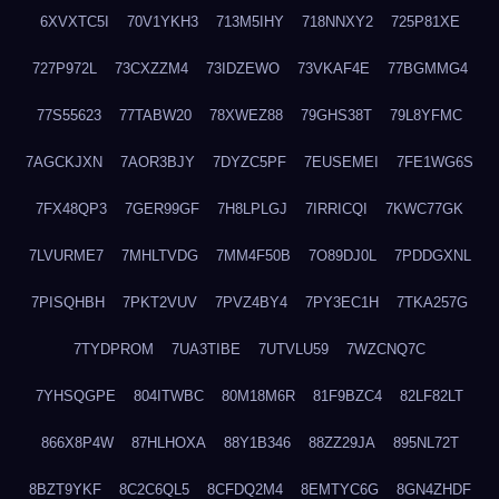
6XVXTC5I
70V1YKH3
713M5IHY
718NNXY2
725P81XE
727P972L
73CXZZM4
73IDZEWO
73VKAF4E
77BGMMG4
77S55623
77TABW20
78XWEZ88
79GHS38T
79L8YFMC
7AGCKJXN
7AOR3BJY
7DYZC5PF
7EUSEMEI
7FE1WG6S
7FX48QP3
7GER99GF
7H8LPLGJ
7IRRICQI
7KWC77GK
7LVURME7
7MHLTVDG
7MM4F50B
7O89DJ0L
7PDDGXNL
7PISQHBH
7PKT2VUV
7PVZ4BY4
7PY3EC1H
7TKA257G
7TYDPROM
7UA3TIBE
7UTVLU59
7WZCNQ7C
7YHSQGPE
804ITWBC
80M18M6R
81F9BZC4
82LF82LT
866X8P4W
87HLHOXA
88Y1B346
88ZZ29JA
895NL72T
8BZT9YKF
8C2C6QL5
8CFDQ2M4
8EMTYC6G
8GN4ZHDF