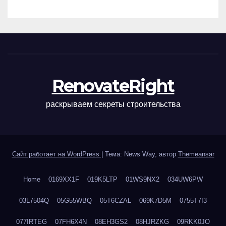
наращивания ресниц и
ухода
RenovateRight
раскрываем секреты строительства
Сайт работает на WordPress
|
Тема: News Way, автор
Themeansar
Home
0169XX1F
019K5LTP
01WS9NX2
034UW6PW
03L7504Q
05G55WBQ
05T6CZAL
069K7D5M
0755T7I3
077IRTEG
07FH6X4N
08EH3GS2
08HJRZKG
09RKK0JO