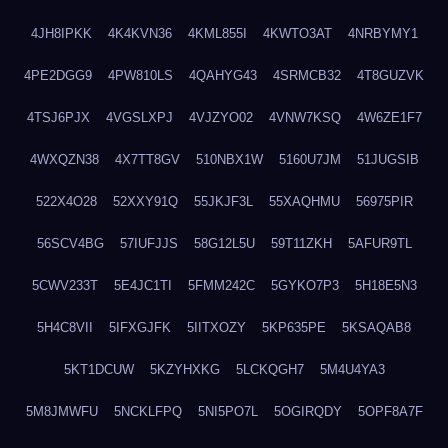
4JH8IPKK
4K4KVN36
4KML855I
4KWTO3AT
4NRBYMY1
4PE2DGG9
4PW810LS
4QAHYG43
4SRMCB32
4T8GUZVK
4TSJ6PJX
4VGSLXPJ
4VJZYO02
4VNW7KSQ
4W6ZE1F7
4WXQZN38
4X7TT8GV
510NBX1W
5160U7JM
51JUGSIB
522X4O28
52XXY91Q
55JKJF3L
55XAQHMU
56975PIR
56SCV4BG
57IUFJJS
58G12L5U
59T11ZKH
5AFUR9TL
5CWV233T
5E4JC1TI
5FMM242C
5GYKO7P3
5H18E5N3
5H4C8VII
5IFXGJFK
5IITXOZY
5KP635PE
5KSAQAB8
5KT1DCUW
5KZYHXKG
5LCKQGH7
5M4U4YA3
5M8JMWFU
5NCKLFPQ
5NI5PO7L
5OGIRQDY
5OPF8A7F