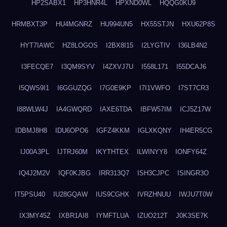
HP2SABX1
HP3HNR4L
HPXND0WL
HQQG0KU9
HRMBXT3P
HU4MGNRZ
HU994UN5
HX55STJN
HXU62P8S
HYT7IAWC
HZ8LOGOS
I2BX8I15
I2LYGTIV
I36LB4N2
I3FECQE7
I3QM9SYV
I4ZXVJ7U
I558L171
I55DCAJ6
I5QWS9I1
I6GGUZQG
I7G0E9KP
I7I1VWFO
I7ST7CR3
I88WLW4J
IA4GWQRD
IAXE6TDA
IBFW57IM
ICJ5Z17W
IDBMJ8H8
IDU6OPO6
IGFZ4KKM
IGLXKQNY
IH4ER5CG
IJ00A3PL
IJTRJ60M
IKYTHTEX
ILWINYY8
IONFY64Z
IQ4J2M2V
IQF0KJBG
IRR313Q7
ISH3CJPC
ISINGR3O
IT5PSU40
IU28GQAW
IUS9CGHX
IVRZHNUU
IWJU7T0W
IX3MY45Z
IXBR1AI8
IYMFTLUA
IZUO212T
J0K3SE7K