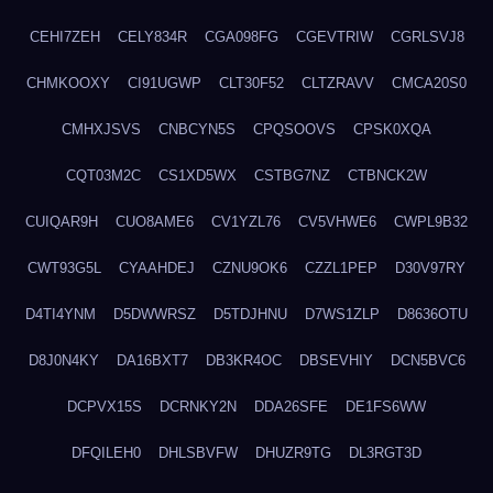
CEHI7ZEH
CELY834R
CGA098FG
CGEVTRIW
CGRLSVJ8
CHMKOOXY
CI91UGWP
CLT30F52
CLTZRAVV
CMCA20S0
CMHXJSVS
CNBCYN5S
CPQSOOVS
CPSK0XQA
CQT03M2C
CS1XD5WX
CSTBG7NZ
CTBNCK2W
CUIQAR9H
CUO8AME6
CV1YZL76
CV5VHWE6
CWPL9B32
CWT93G5L
CYAAHDEJ
CZNU9OK6
CZZL1PEP
D30V97RY
D4TI4YNM
D5DWWRSZ
D5TDJHNU
D7WS1ZLP
D8636OTU
D8J0N4KY
DA16BXT7
DB3KR4OC
DBSEVHIY
DCN5BVC6
DCPVX15S
DCRNKY2N
DDA26SFE
DE1FS6WW
DFQILEH0
DHLSBVFW
DHUZR9TG
DL3RGT3D