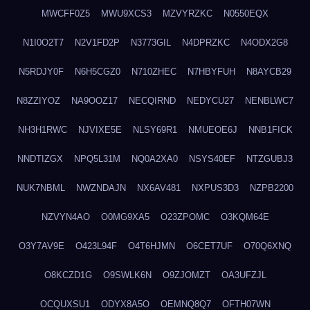
MWCFF0Z5
MWU9XCS3
MZVYRZKC
N0550EQX
N1I0O2T7
N2V1FD2P
N3773GIL
N4DPRZKC
N4ODX2G8
N5RDJY0F
N6H5CGZ0
N710ZHEC
N7HBYFUH
N8AYCB29
N8ZZIYOZ
NA9OOZ17
NECQIRND
NEDYCU27
NENBLWC7
NH3H1RWC
NJVIXE5E
NLSY69R1
NMUEOE6J
NNB1FICK
NNDTIZGX
NPQ5L31M
NQ0A2XA0
NSYS40EF
NTZGUBJ3
NUK7NBML
NWZNDAJN
NX6AV481
NXPUS3D3
NZPB2200
NZVYN4AO
O0MG9XA5
O23ZPOMC
O3KQM64E
O3Y7AV9E
O423L94F
O4T6HJMN
O6CET7UF
O70Q6XNQ
O8KCZD1G
O9SWLK6N
O9ZJOMZT
OA3UFZJL
OCQUXSU1
ODYX8A5O
OEMNQ8Q7
OFTH07WN