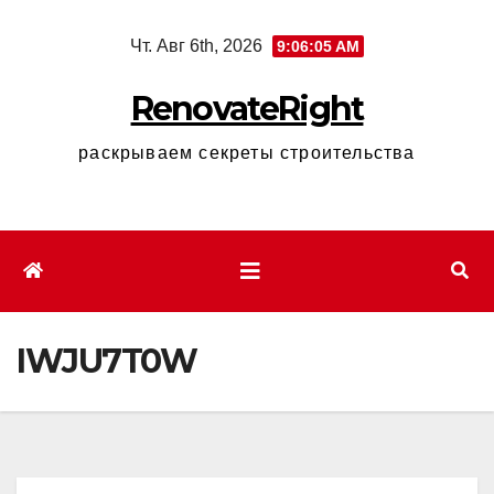
Перейти
Чт. Авг 6th, 2026
9:06:06 AM
к
содержимому
RenovateRight
раскрываем секреты строительства
IWJU7T0W