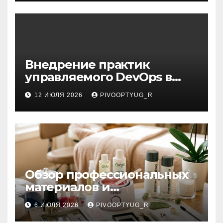
Внедрение практик
управляемого DevOps в
корпоративную ИТ-
12 ИЮЛЯ 2026
PIVOOPTYUG_R
инфраструктуру
Обзор профессиональных
материалов и
инструментов для
6 ИЮЛЯ 2026
PIVOOPTYUG_R
маникюра, депиляции,