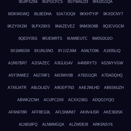
9G4PXZ84
9GPGCFCS
9GYWALD3
9HU2G1QA
9IDKWGWQ
9IL8EDHA
9JA7JOQ9
9KKHTYIP
9KXDCNY7
9KZY0X2M
9LPX29XS
9NAZEVEZ
9NM3IO8B
9Q3CVGCM
9QE0Y05S
9RJEMRTS
9UW8EUTC
9W0SDU2O
9X1M8G59
9X1RL5NO
9YJJZJ6M
A04LTO96
A1935LIQ
A1R67BR7
A2I3AZEC
A3GL614V
A4N5RYT3
A52WYVGW
A5Y3NWE2
A627I8F1
A6I3WV0B
A782U1QR
A7DADQHQ
A7X6JATR
A8LOL4ZV
A9GEP7N3
AAEJWLHD
AB6S6UZH
ABWKZCNH
ACUPC2X8
ACXX236G
ADQOJYQO
AF6N078R
AFF8EG9L
AFL5NMM7
AK9V4J5R
AKE369SK
ALN818FQ
ALNMMGQA
ALZWDEI8
ARK5NSY6