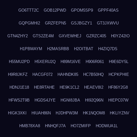
GO6TTT2C
GOB12PWD
GPOM5SP9
GPPF40AS
GQPGMHI2
GRZFEPN5
GSJBGZY1
GT3JXWVU
GTN4ZHY2
GTS2ZE4M
GXVEWHEJ
GZRZC405
H0YZ42IO
H1PBMAYM
H2MASRBB
H2OITBAT
H4ZIQ7DS
H55MU2PD
H5XERU2Q
H89M16VE
H906R061
H9E6DY5L
H9R8JKFZ
HACGF072
HAHNDK85
HC7B50HQ
HCPKPHIE
HDNJ1E18
HE8RTAHE
HE9K1CL2
HEAEV8I2
HF86Y2G8
HFWS2T9B
HGDS4JYE
HGNI8JBA
HI92Q96N
HIEPC07W
HIGK3XKI
HIUAH86N
HJDHPW3M
HK1NQOM8
HKLIYZNV
HMB78XA8
HNHQFJ7A
HO7ZMIFP
HODWUA1L