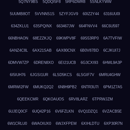
5Q7NY9BS
5QDQI5F8
5RP6DWR8
5SNLKYWW
5UUMB8OT
5VVNNS1S
5ZYFJGV9
60IZ2Y44
6316UU0I
634ZKLU1
63SPQINX
663467JW
664FNVV4
66C6U597
66NBHAON
68EZZKJQ
69KWPV8F
69S53RP0
6A7TVFIW
6ANZ4C8L
6AX21SAB
6AX80CNX
6B0V87BD
6CJKUI7J
6DMVW7ZP
6DREN8XO
6EI21UCB
6G3CXI93
6HWL9A3P
6I5IUH76
6JGSI1UR
6LSD5KCS
6LSGIF7V
6MRU4GHW
6MRWI2FW
6MUKQ2Q2
6N8H9PB2
6NTR3U7I
6PM1Z7A5
6QEEKCMR
6QKOAUOS
6RV8LARZ
6TPRWJZM
6UJEQ0CF
6UQ42P16
6V6FZLKN
6VQ1DZQ1
6VZACB5E
6W1CRLU0
6WAOIUX0
6WJXFPEM
6XIHLDTU
6XP30R7N