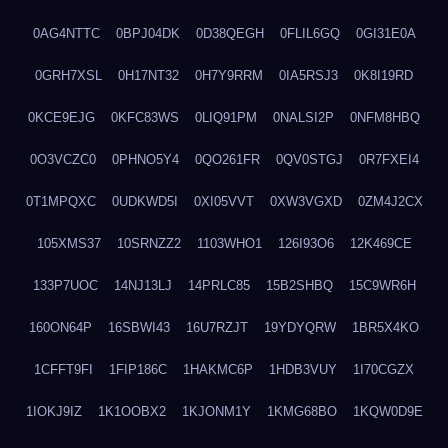
0AG4NTTC
0BPJ04DK
0D38QEGH
0FLIL6GQ
0GI31E0A
0GRH7XSL
0H17NT32
0H7Y9RRM
0IA5RSJ3
0K8I19RD
0KCE9EJG
0KFC83WS
0LIQ91PM
0NALSI2P
0NFM8HBQ
0O3VCZC0
0PHNO5Y4
0QO261FR
0QV0STGJ
0R7FXEI4
0T1MPQXC
0UDKWD5I
0XI05VVT
0XW3VGXD
0ZM4J2CX
105XMS37
10SRNZZ2
1103WHO1
126I93O6
12K469CE
133P7UOC
14NJ13LJ
14PRLC85
15B2SHBQ
15C9WR6H
160ON64P
16SBWI43
16U7RZJT
19YDYQRW
1BR5X4KO
1CFFT9FI
1FIP186C
1HAKMC6P
1HDB3VUY
1I70CGZX
1IOKJ9IZ
1K1OOBX2
1KJONM1Y
1KMG68BO
1KQW0D9E