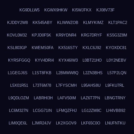
KG9DLLW5
KGWX9HKW
KI5WJFKX
KJ08V73F
KJDDY2W8
KK545ABY
KLIWWZOB
KLMYKIMZ
KLT1PAC2
KOVL0M32
KPJD0F5K
KR9YDNR4
KRG7DRYF
KS5G3Z8M
KSL803GP
KWEMS0FA
KX516STY
KXLC6J92
KYOXDC81
KYRSFGGQ
KYV4DRI4
KYX46IW3
L0BT21HO
L0Y2NEBV
L1GEGJ6S
L1ST8FKB
L2BMMW8Q
L2ZN3BHS
L57P2LQN
L5X01R51
L73T6M78
L7FYSCMH
L95AHS8U
L9FKU7RL
L9QDLOZM
LABRHI3H
LAFV50IM
LAZ6T7PN
LBNGTRNY
LC6M327N
LCGG71IN
LFMQZFHJ
LG12ZM8C
LH4VBB92
LIM0QE6L
LJMR24JV
LK2XGOV9
LKF65C0O
LNUFNTKU