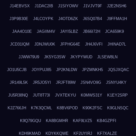
J14EBVSX
J1DAC2IB
J1SIYOWV
J1VJVT9F
J2E2NSH6
J3P9B30E
J4LCOYPK
J4OTD6ZK
J6SQ07B4
J9FFMA1H
JAA4O10E
JAGIIM4V
JAYI5LBZ
JB66I72H
JCA659K9
JCD31IQM
JDNJWU0K
JFPHG64E
JH4J6VFI
JHINAD7L
JJWW79U9
JK5YG3SW
JKYPYWUD
JLSEW8LN
JO1U5CJB
JOYPUJ85
JP2KNLDW
JPZMNKH5
JQSJXQAC
JR149L5K
JR5JO5YI
JRJFT89W
JSN4VO9G
JSNYU4KY
JU5R38NQ
JUT8T73I
JVXTEKYU
K0MWS31Y
K1EY2SRP
K2Z766JH
K7K3QCML
K8BV6POD
K90K2FSC
K9GLNSQC
K9Q79GQU
KA8BGMHR
KAF9LVZ5
KB4GZPFI
KDH9KMAD
KDYKKQWE
KF2UYIRJ
KF7XALZE