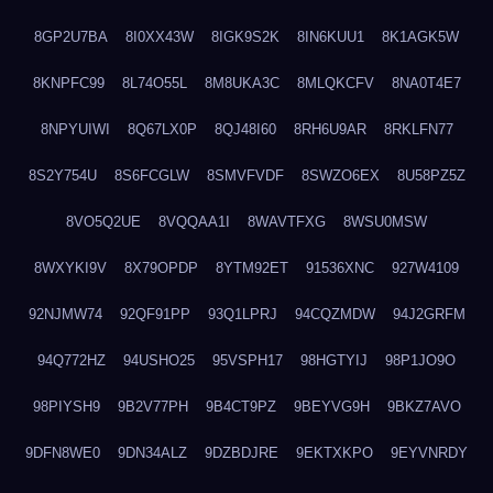
8GP2U7BA
8I0XX43W
8IGK9S2K
8IN6KUU1
8K1AGK5W
8KNPFC99
8L74O55L
8M8UKA3C
8MLQKCFV
8NA0T4E7
8NPYUIWI
8Q67LX0P
8QJ48I60
8RH6U9AR
8RKLFN77
8S2Y754U
8S6FCGLW
8SMVFVDF
8SWZO6EX
8U58PZ5Z
8VO5Q2UE
8VQQAA1I
8WAVTFXG
8WSU0MSW
8WXYKI9V
8X79OPDP
8YTM92ET
91536XNC
927W4109
92NJMW74
92QF91PP
93Q1LPRJ
94CQZMDW
94J2GRFM
94Q772HZ
94USHO25
95VSPH17
98HGTYIJ
98P1JO9O
98PIYSH9
9B2V77PH
9B4CT9PZ
9BEYVG9H
9BKZ7AVO
9DFN8WE0
9DN34ALZ
9DZBDJRE
9EKTXKPO
9EYVNRDY