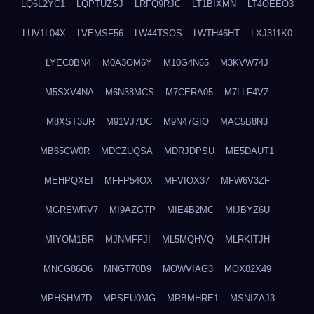
LQ6L2YC1
LQPTUZSJ
LRFQ9RJC
LT1BIXMN
LT4OEEO3
LUV1L04X
LVEMSF56
LW44TSOS
LWTH46HT
LXJ311K0
LYEC0BN4
M0A3OM6Y
M10G4N65
M3KVW74J
M5SXV4NA
M6N38MCS
M7CERA05
M7LLF4VZ
M8XST3UR
M91VJ7DC
M9N47GIO
MAC5B8N3
MB65CW0R
MDCZUQSA
MDRJDPSU
ME5DAUT1
MEHPQXEI
MFFP54OX
MFVIOX37
MFW6V3ZF
MGREWRV7
MI9AZGTP
MIE4B2MC
MIJBYZ6U
MIYOM1BR
MJNMFFJI
ML5MQHVQ
MLRKITJH
MNCG86O6
MNGT70B9
MOWVIAG3
MOX82X49
MPHSHM7D
MPSEU0MG
MRBMHRE1
MSNIZAJ3