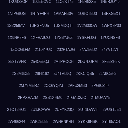
1KUB22OP
1L0EECVC
1LO2KT45
1N3R82X5
1NERJOY9
1NIPGIQG
1NTYF4RH
1PMAFB0V
1QBCT8D3
1SFXG5XT
1SZ258AV
1URGFNU5
1USMDQTI
1V2M00OW
1WPX7P03
1X9NP2FS
1XFRA9ZO
1YS8YJ6Z
1YSKFL0G
1YUCNSFB
1ZOCGLFM
2110Y7UD
232PTAJG
24AZ56D2
24YV1LVI
252T7VNK
254O5EQJ
2ATPPOCH
2DU7LORM
2F53ZH8K
2G8M6D58
2IIHI162
2J4TVL9Q
2KKCIQS5
2LN9C5H3
2M7YMERZ
2OC6YQYJ
2PFU2MB3
2PGICZT7
2RPXRAZM
2SS1XHM0
2TGAD2ZO
2TMUAAY5
2TOT3HO1
2U1JCAWR
2UFYK23Q
2UT1DWVT
2VUSTJE1
2W496244
2WK2EL88
2WNPNKRH
2YKK8NSK
2YT95AO1