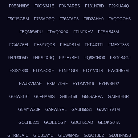
F0EBH8DS
F0GS341E
F0KPARES
F131H78D
F29KUA4Q
F5CJSGEM
F765AOPQ
F76ATAD3
F8D2AHH0
FAQOGOH5
FBQM6WPU
FDVQ9X9X
FFINFKHV
FFSAB43M
FG4AZ6EL
FH5Y7QDB
FIH4DB1M
FKF4XTFI
FMEXT353
FN7R3D5D
FNPS2XRQ
FP2E7BET
FQ98CNO0
FSG0B4GJ
FSISY830
FTDN5OXF
FTNL1GDI
FTO1V0TS
FWCIR57M
FWJKVMAE
FXML7DRF
FYDMVN16
FYHV8H92
G03W319T
G0FHAMIS
G4IL5159
G58SAPPA
G7JFBHBR
G9MYWZ0F
GAFW87RL
GAUH55S1
GAWH7V1M
GCCHB221
GCJEBCGY
GDCH6CAD
GEOKGJTA
GHRMJAIE
GIEB3AYD
GIUW9P4S
GJ2QT3B2
GLOHNMS3