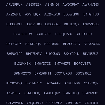
ARV3FPUK
AS63TE5K
ASI6MI04
AWOCPIA7
AWRHV163
AX22A8H0
AXVH3IQK
AZ26KW80
B0OWLK0T
B4TGHIUQ
B5PBGMHP
B61VF183
B83LODZ5
B8FJD3QY
B9V5N6US
BAWBPCGW
BBULS6EE
BCPQFPZX
BD10XYBD
BDLHG7DK
BE136RQ8
BEE98D8J
BEZUGCZG
BFBXAO56
BHP8Y6FF
BHR75HZV
BI1Q9U0N
BK4Y2DLN
BLV4BZUZ
BLX2MXBK
BM0YD7CZ
BM7M6ZF3
BOFCVSTR
BPMM2CY3
BPRBR6HH
BQXYURQU
BSOSJ00Z
BTO0O46Q
BWU2P7TC
BZQAAANI
C1RJ8N9V
C1TPQQNI
C1WIIIBY
C2NBFKJQ
C4UCLQK2
C70Z0TDQ
C84PK9DO
C8DAVWHN
C9QDX93U
CA6S6VUZ
CB9F33CY
CDJT7PIL