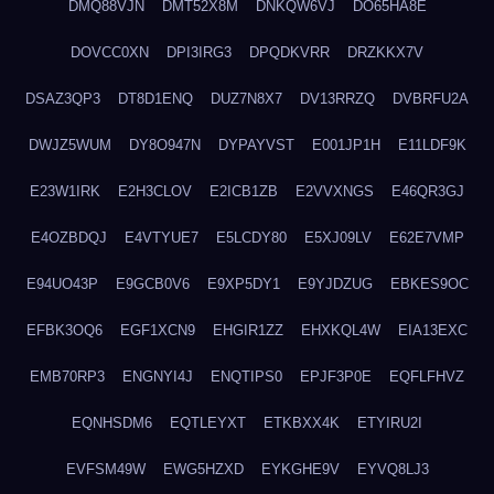
DMQ88VJN
DMT52X8M
DNKQW6VJ
DO65HA8E
DOVCC0XN
DPI3IRG3
DPQDKVRR
DRZKKX7V
DSAZ3QP3
DT8D1ENQ
DUZ7N8X7
DV13RRZQ
DVBRFU2A
DWJZ5WUM
DY8O947N
DYPAYVST
E001JP1H
E11LDF9K
E23W1IRK
E2H3CLOV
E2ICB1ZB
E2VVXNGS
E46QR3GJ
E4OZBDQJ
E4VTYUE7
E5LCDY80
E5XJ09LV
E62E7VMP
E94UO43P
E9GCB0V6
E9XP5DY1
E9YJDZUG
EBKES9OC
EFBK3OQ6
EGF1XCN9
EHGIR1ZZ
EHXKQL4W
EIA13EXC
EMB70RP3
ENGNYI4J
ENQTIPS0
EPJF3P0E
EQFLFHVZ
EQNHSDM6
EQTLEYXT
ETKBXX4K
ETYIRU2I
EVFSM49W
EWG5HZXD
EYKGHE9V
EYVQ8LJ3