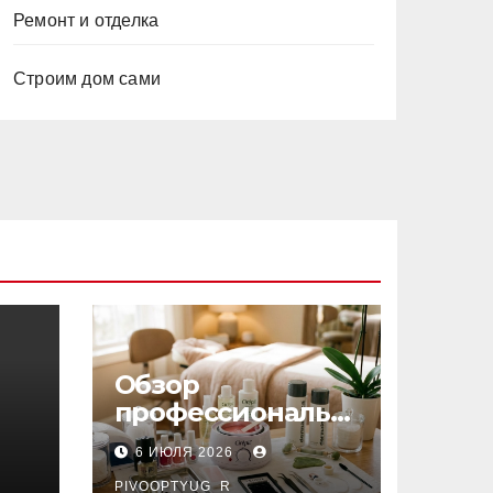
Ремонт и отделка
Строим дом сами
Обзор
профессиональн
ых материалов и
6 ИЮЛЯ 2026
инструментов
PIVOOPTYUG_R