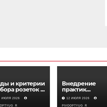
ды и критерии
Внедрение
бора розеток и
практик
ключателей
управляемого
1 ИЮЛЯ 2026
12 ИЮЛЯ 2026
DevOps в
OOPTYUG_R
PIVOOPTYUG_R