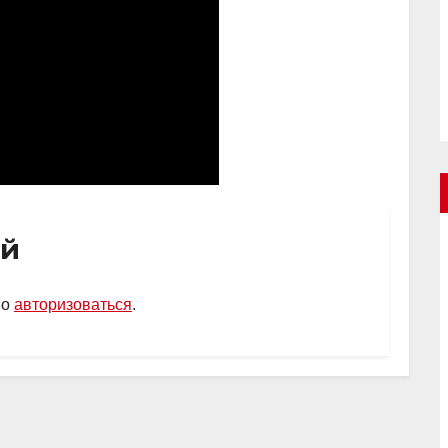
ий
мо
авторизоваться
.