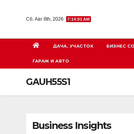
Перейти
к
Сб. Авг 8th, 2026
7:14:02 AM
содержимому
ДАЧА, УЧАСТОК
БИЗНЕС С
ГАРАЖ И АВТО
GAUH55S1
Business Insights