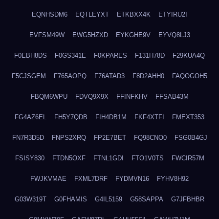
EQNHSDM6
EQTLEYXT
ETKBXX4K
ETYIRU2I
EVFSM49W
EWG5HZXD
EYKGHE9V
EYVQ8LJ3
F0EBH8DS
F0GS341E
F0KPARES
F131H78D
F29KUA4Q
F5CJSGEM
F765AOPQ
F76ATAD3
F8D2AHH0
FAQOGOH5
FBQM6WPU
FDVQ9X9X
FFINFKHV
FFSAB43M
FG4AZ6EL
FH5Y7QDB
FIH4DB1M
FKF4XTFI
FMEXT353
FN7R3D5D
FNPS2XRQ
FP2E7BET
FQ98CNO0
FSG0B4GJ
FSISY830
FTDN5OXF
FTNL1GDI
FTO1V0TS
FWCIR57M
FWJKVMAE
FXML7DRF
FYDMVN16
FYHV8H92
G03W319T
G0FHAMIS
G4IL5159
G58SAPPA
G7JFBHBR