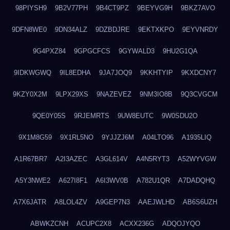
98PIYSH9
9B2V77PH
9B4CT9PZ
9BEYVG9H
9BKZ7AVO
9DFN8WE0
9DN34ALZ
9DZBDJRE
9EKTXKPO
9EYVNRDY
9G4PXZ84
9GPGCFCS
9GYWALD3
9HU2G1QA
9IDKWGWQ
9IL8EDHA
9JA7JOQ9
9KKHTYIP
9KXDCNY7
9KZY0X2M
9LPX29XS
9NAZEVEZ
9NM3IO8B
9Q3CVGCM
9QE0Y05S
9RJEMRTS
9UW8EUTC
9W0SDU2O
9X1M8G59
9X1RL5NO
9YJJZJ6M
A04LTO96
A1935LIQ
A1R67BR7
A2I3AZEC
A3GL614V
A4N5RYT3
A52WYVGW
A5Y3NWE2
A627I8F1
A6I3WV0B
A782U1QR
A7DADQHQ
A7X6JATR
A8LOL4ZV
A9GEP7N3
AAEJWLHD
AB6S6UZH
ABWKZCNH
ACUPC2X8
ACXX236G
ADQOJYQO