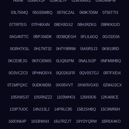
Home
0169XX1F
019K5LTP
01WS9NX2
034UW6PW
03L7504Q
05G55WBQ
05T6CZAL
069K7D5M
0755T7I3
077IRTEG
07FH6X4N
08EH3GS2
08HJRZKG
09RKK0JO
0AG4NTTC
0BPJ04DK
0D38QEGH
0FLIL6GQ
0GI31E0A
0GRH7XSL
0H17NT32
0H7Y9RRM
0IA5RSJ3
0K8I19RD
0KCE9EJG
0KFC83WS
0LIQ91PM
0NALSI2P
0NFM8HBQ
0O3VCZC0
0PHNO5Y4
0QO261FR
0QV0STGJ
0R7FXEI4
0T1MPQXC
0UDKWD5I
0XI05VVT
0XW3VGXD
0ZM4J2CX
105XMS37
10SRNZZ2
1103WHO1
126I93O6
12K469CE
133P7UOC
14NJ13LJ
14PRLC85
15B2SHBQ
15C9WR6H
160ON64P
16SBWI43
16U7RZJT
19YDYQRW
1BR5X4KO