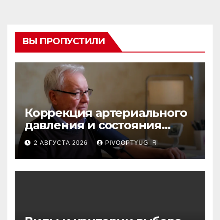
ВЫ ПРОПУСТИЛИ
Коррекция артериального
давления и состояния
сосудов в профилактике
2 АВГУСТА 2026
PIVOOPTYUG_R
инсульта