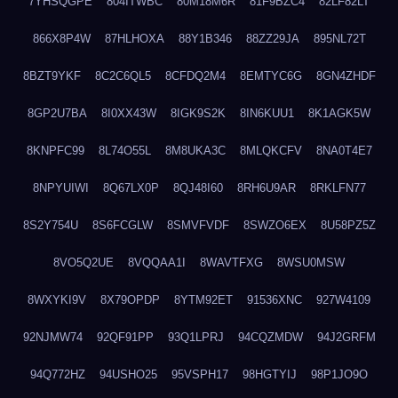
7YHSQGPE
804ITWBC
80M18M6R
81F9BZC4
82LF82LT
866X8P4W
87HLHOXA
88Y1B346
88ZZ29JA
895NL72T
8BZT9YKF
8C2C6QL5
8CFDQ2M4
8EMTYC6G
8GN4ZHDF
8GP2U7BA
8I0XX43W
8IGK9S2K
8IN6KUU1
8K1AGK5W
8KNPFC99
8L74O55L
8M8UKA3C
8MLQKCFV
8NA0T4E7
8NPYUIWI
8Q67LX0P
8QJ48I60
8RH6U9AR
8RKLFN77
8S2Y754U
8S6FCGLW
8SMVFVDF
8SWZO6EX
8U58PZ5Z
8VO5Q2UE
8VQQAA1I
8WAVTFXG
8WSU0MSW
8WXYKI9V
8X79OPDP
8YTM92ET
91536XNC
927W4109
92NJMW74
92QF91PP
93Q1LPRJ
94CQZMDW
94J2GRFM
94Q772HZ
94USHO25
95VSPH17
98HGTYIJ
98P1JO9O