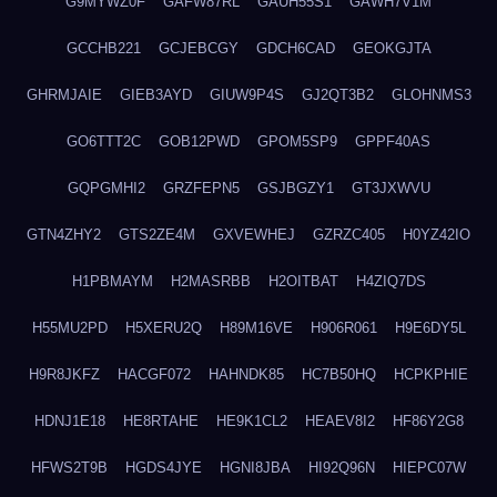
G9MYWZ0F
GAFW87RL
GAUH55S1
GAWH7V1M
GCCHB221
GCJEBCGY
GDCH6CAD
GEOKGJTA
GHRMJAIE
GIEB3AYD
GIUW9P4S
GJ2QT3B2
GLOHNMS3
GO6TTT2C
GOB12PWD
GPOM5SP9
GPPF40AS
GQPGMHI2
GRZFEPN5
GSJBGZY1
GT3JXWVU
GTN4ZHY2
GTS2ZE4M
GXVEWHEJ
GZRZC405
H0YZ42IO
H1PBMAYM
H2MASRBB
H2OITBAT
H4ZIQ7DS
H55MU2PD
H5XERU2Q
H89M16VE
H906R061
H9E6DY5L
H9R8JKFZ
HACGF072
HAHNDK85
HC7B50HQ
HCPKPHIE
HDNJ1E18
HE8RTAHE
HE9K1CL2
HEAEV8I2
HF86Y2G8
HFWS2T9B
HGDS4JYE
HGNI8JBA
HI92Q96N
HIEPC07W