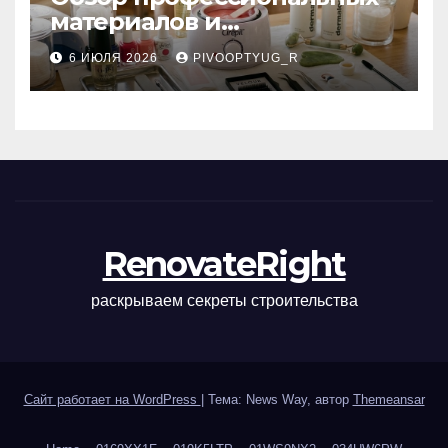
материалов и
инструментов для
6 ИЮЛЯ 2026
PIVOOPTYUG_R
маникюра, депиляции,
наращивания ресниц и
ухода
RenovateRight
раскрываем секреты строительства
Сайт работает на WordPress
|
Тема: News Way, автор
Themeansar