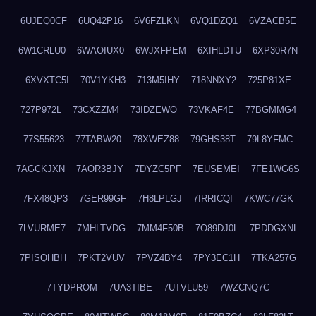
6UJEQ0CF
6UQ42P16
6V6FZLKN
6VQ1DZQ1
6VZACB5E
6W1CRLU0
6WAOIUX0
6WJXFPEM
6XIHLDTU
6XP30R7N
6XVXTC5I
70V1YKH3
713M5IHY
718NNXY2
725P81XE
727P972L
73CXZZM4
73IDZEWO
73VKAF4E
77BGMMG4
77S55623
77TABW20
78XWEZ88
79GHS38T
79L8YFMC
7AGCKJXN
7AOR3BJY
7DYZC5PF
7EUSEMEI
7FE1WG6S
7FX48QP3
7GER99GF
7H8LPLGJ
7IRRICQI
7KWC77GK
7LVURME7
7MHLTVDG
7MM4F50B
7O89DJ0L
7PDDGXNL
7PISQHBH
7PKT2VUV
7PVZ4BY4
7PY3EC1H
7TKA257G
7TYDPROM
7UA3TIBE
7UTVLU59
7WZCNQ7C