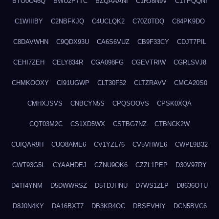
BTO0O46Q
BWU2P7TC
BZQAAANI
C1RJ8N9V
C1TPQQNI
C1WIIIBY
C2NBFKJQ
C4UCLQK2
C70Z0TDQ
C84PK9DO
C8DAVWHN
C9QDX93U
CA6S6VUZ
CB9F33CY
CDJT7PIL
CEHI7ZEH
CELY834R
CGA098FG
CGEVTRIW
CGRLSVJ8
CHMKOOXY
CI91UGWP
CLT30F52
CLTZRAVV
CMCA20S0
CMHXJSVS
CNBCYN5S
CPQSOOVS
CPSK0XQA
CQT03M2C
CS1XD5WX
CSTBG7NZ
CTBNCK2W
CUIQAR9H
CUO8AME6
CV1YZL76
CV5VHWE6
CWPL9B32
CWT93G5L
CYAAHDEJ
CZNU9OK6
CZZL1PEP
D30V97RY
D4TI4YNM
D5DWWRSZ
D5TDJHNU
D7WS1ZLP
D8636OTU
D8J0N4KY
DA16BXT7
DB3KR4OC
DBSEVHIY
DCN5BVC6