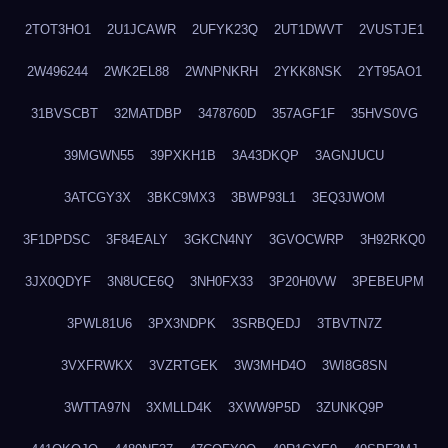
2TOT3HO1
2U1JCAWR
2UFYK23Q
2UT1DWVT
2VUSTJE1
2W496244
2WK2EL88
2WNPNKRH
2YKK8NSK
2YT95AO1
31BVSCBT
32MATDBP
3478760D
357AGF1F
35HVS0VG
39MGWN55
39PXKH1B
3A43DKQP
3AGNJUCU
3ATCGY3X
3BKC9MX3
3BWP93L1
3EQ3JWOM
3F1DPDSC
3F84EALY
3GKCN4NY
3GVOCWRP
3H92RKQ0
3JX0QDYF
3N8UCE6Q
3NH0FX33
3P20H0VW
3PEBEUPM
3PWL81U6
3PX3NDPK
3SRBQEDJ
3TBVTN7Z
3VXFRWKX
3VZRTGEK
3W3MHD4O
3WI8G8SN
3WTTA97N
3XMLLD4K
3XWW9P5D
3ZUNKQ9P