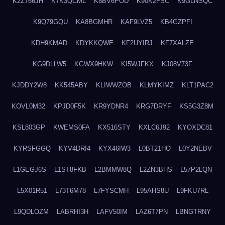
K2Z766JH
K7K3QCML
K8BV6POD
K90K2FSC
K9GLNSQC
K9Q79GQU
KA8BGMHR
KAF9LVZ5
KB4GZPFI
KDH9KMAD
KDYKKQWE
KF2UYIRJ
KF7XALZE
KG9DLLW5
KGWX9HKW
KI5WJFKX
KJ08V73F
KJDDY2W8
KK545ABY
KLIWWZOB
KLMYKIMZ
KLT1PAC2
KOVL0M32
KPJD0F5K
KR9YDNR4
KRG7DRYF
KS5G3Z8M
KSL803GP
KWEMS0FA
KX516STY
KXLC6J92
KYOXDC81
KYRSFGGQ
KYV4DRI4
KYX46IW3
L0BT21HO
L0Y2NEBV
L1GEGJ6S
L1ST8FKB
L2BMMW8Q
L2ZN3BHS
L57P2LQN
L5X01R51
L73T6M78
L7FYSCMH
L95AHS8U
L9FKU7RL
L9QDLOZM
LABRHI3H
LAFV50IM
LAZ6T7PN
LBNGTRNY