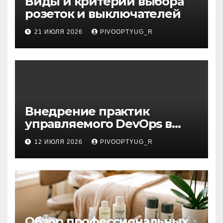
Виды и критерии выбора
розеток и выключателей
21 ИЮЛЯ 2026
PIVOOPTYUG_R
Внедрение практик
управляемого DevOps в
корпоративную ИТ-
12 ИЮЛЯ 2026
PIVOOPTYUG_R
инфраструктуру
Обзор профессиональных