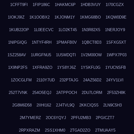
1CFFT9FI
1FIP186C
1HAKMC6P
1HDB3VUY
1I70CGZX
1IOKJ9IZ
1K1OOBX2
1KJONM1Y
1KMG68BO
1KQW0D9E
1KUB22OP
1L0EECVC
1LO2KT45
1N3R82X5
1NERJOY9
1NIPGIQG
1NTYF4RH
1PMAFB0V
1QBCT8D3
1SFXG5XT
1SZ258AV
1URGFNU5
1USMDQTI
1V2M00OW
1WPX7P03
1X9NP2FS
1XFRA9ZO
1YS8YJ6Z
1YSKFL0G
1YUCNSFB
1ZOCGLFM
2110Y7UD
232PTAJG
24AZ56D2
24YV1LVI
252T7VNK
254O5EQJ
2ATPPOCH
2DU7LORM
2F53ZH8K
2G8M6D58
2IIHI162
2J4TVL9Q
2KKCIQS5
2LN9C5H3
2M7YMERZ
2OC6YQYJ
2PFU2MB3
2PGICZT7
2RPXRAZM
2SS1XHM0
2TGAD2ZO
2TMUAAY5