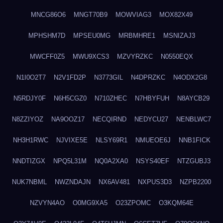
MNCG86O6
MNGT70B9
MOWVIAG3
MOX82X49
MPHSHM7D
MPSEU0MG
MRBMHRE1
MSNIZAJ3
MWCFF0Z5
MWU9XCS3
MZVYRZKC
N0550EQX
N1I0O2T7
N2V1FD2P
N3773GIL
N4DPRZKC
N4ODX2G8
N5RDJY0F
N6H5CGZ0
N710ZHEC
N7HBYFUH
N8AYCB29
N8ZZIYOZ
NA9OOZ17
NECQIRND
NEDYCU27
NENBLWC7
NH3H1RWC
NJVIXE5E
NLSY69R1
NMUEOE6J
NNB1FICK
NNDTIZGX
NPQ5L31M
NQ0A2XA0
NSYS40EF
NTZGUBJ3
NUK7NBML
NWZNDAJN
NX6AV481
NXPUS3D3
NZPB2200
NZVYN4AO
O0MG9XA5
O23ZPOMC
O3KQM64E