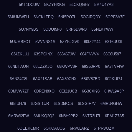
5KT1DCUW
5KZYHXKG
5LCKQGH7
5M4U4YA3
5M8JMWFU
5NCKLFPQ
5NI5PO7L
5OGIRQDY
5OPF8A7F
5Q7NY9BS
5QDQI5F8
5RP6DWR8
5SNLKYWW
5UUMB8OT
5VVNNS1S
5ZYFJGV9
60IZ2Y44
6316UU0I
634ZKLU1
63SPQINX
663467JW
664FNVV4
66C6U597
66NBHAON
68EZZKJQ
69KWPV8F
69S53RP0
6A7TVFIW
6ANZ4C8L
6AX21SAB
6AX80CNX
6B0V87BD
6CJKUI7J
6DMVW7ZP
6DREN8XO
6EI21UCB
6G3CXI93
6HWL9A3P
6I5IUH76
6JGSI1UR
6LSD5KCS
6LSGIF7V
6MRU4GHW
6MRWI2FW
6MUKQ2Q2
6N8H9PB2
6NTR3U7I
6PM1Z7A5
6QEEKCMR
6QKOAUOS
6RV8LARZ
6TPRWJZM