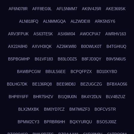
AF6N078R
AFF8EG9L
AFL5NMM7
AK9V4J5R
AKE369SK
ALN818FQ
ALNMMGQA
ALZWDEI8
ARK5NSY6
ARV3FPUK
AS63TE5K
ASI6MI04
AWOCPIA7
AWRHV163
AX22A8H0
AXVH3IQK
AZ26KW80
B0OWLK0T
B4TGHIUQ
B5PBGMHP
B61VF183
B83LODZ5
B8FJD3QY
B9V5N6US
BAWBPCGW
BBULS6EE
BCPQFPZX
BD10XYBD
BDLHG7DK
BE136RQ8
BEE98D8J
BEZUGCZG
BFBXAO56
BHP8Y6FF
BHR75HZV
BI1Q9U0N
BK4Y2DLN
BLV4BZUZ
BLX2MXBK
BM0YD7CZ
BM7M6ZF3
BOFCVSTR
BPMM2CY3
BPRBR6HH
BQXYURQU
BSOSJ00Z