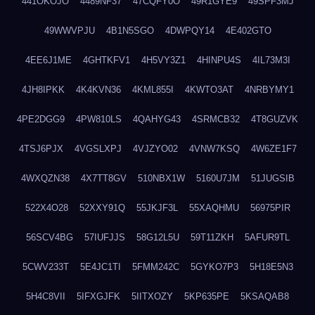
441OKOJO
4489NF37
47CQFY0O
49R1GYE9
49SPF3MJ
49WWVPJU
4B1N5SGO
4DWPQY14
4E402GTO
4EE6J1ME
4GHTKFV1
4H5VY3Z1
4HINPU4S
4IL73M3I
4JH8IPKK
4K4KVN36
4KML855I
4KWTO3AT
4NRBYMY1
4PE2DGG9
4PW810LS
4QAHYG43
4SRMCB32
4T8GUZVK
4TSJ6PJX
4VGSLXPJ
4VJZYO02
4VNW7KSQ
4W6ZE1F7
4WXQZN38
4X7TT8GV
510NBX1W
5160U7JM
51JUGSIB
522X4O28
52XXY91Q
55JKJF3L
55XAQHMU
56975PIR
56SCV4BG
57IUFJJS
58G12L5U
59T11ZKH
5AFUR9TL
5CWV233T
5E4JC1TI
5FMM242C
5GYKO7P3
5H18E5N3
5H4C8VII
5IFXGJFK
5IITXOZY
5KP635PE
5KSAQAB8