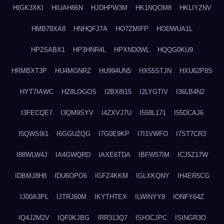
HIGK3XKI
HIUAH86N
HJDHPW3M
HK1NQOM8
HKLIYZNV
HMB78XA8
HNHQFJ7A
HO7ZMIFP
HODWUA1L
HP2SABX1
HP3HNR4L
HPXND0WL
HQQG0KU9
HRMBXT3P
HU4MGNRZ
HU994UN5
HX55STJN
HXU62P8S
HYT7IAWC
HZ8LOGOS
I2BX8I15
I2LYGTIV
I36LB4N2
I3FECQE7
I3QM9SYV
I4ZXVJ7U
I558L171
I55DCAJ6
I5QWS9I1
I6GGUZQG
I7G0E9KP
I7I1VWFO
I7ST7CR3
I88WLW4J
IA4GWQRD
IAXE6TDA
IBFW57IM
ICJ5Z17W
IDBMJ8H8
IDU6OPO6
IGFZ4KKM
IGLXKQNY
IH4ER5CG
IJ00A3PL
IJTRJ60M
IKYTHTEX
ILWINYY8
IONFY64Z
IQ4J2M2V
IQF0KJBG
IRR313Q7
ISH3CJPC
ISINGR3O