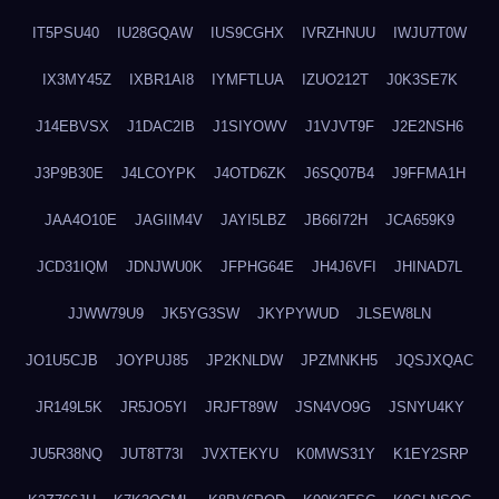
IT5PSU40
IU28GQAW
IUS9CGHX
IVRZHNUU
IWJU7T0W
IX3MY45Z
IXBR1AI8
IYMFTLUA
IZUO212T
J0K3SE7K
J14EBVSX
J1DAC2IB
J1SIYOWV
J1VJVT9F
J2E2NSH6
J3P9B30E
J4LCOYPK
J4OTD6ZK
J6SQ07B4
J9FFMA1H
JAA4O10E
JAGIIM4V
JAYI5LBZ
JB66I72H
JCA659K9
JCD31IQM
JDNJWU0K
JFPHG64E
JH4J6VFI
JHINAD7L
JJWW79U9
JK5YG3SW
JKYPYWUD
JLSEW8LN
JO1U5CJB
JOYPUJ85
JP2KNLDW
JPZMNKH5
JQSJXQAC
JR149L5K
JR5JO5YI
JRJFT89W
JSN4VO9G
JSNYU4KY
JU5R38NQ
JUT8T73I
JVXTEKYU
K0MWS31Y
K1EY2SRP