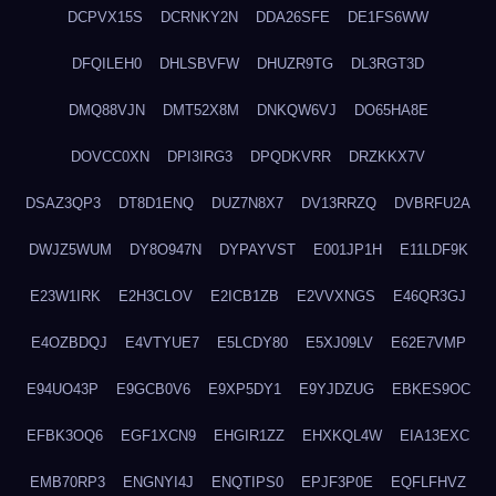
DCPVX15S
DCRNKY2N
DDA26SFE
DE1FS6WW
DFQILEH0
DHLSBVFW
DHUZR9TG
DL3RGT3D
DMQ88VJN
DMT52X8M
DNKQW6VJ
DO65HA8E
DOVCC0XN
DPI3IRG3
DPQDKVRR
DRZKKX7V
DSAZ3QP3
DT8D1ENQ
DUZ7N8X7
DV13RRZQ
DVBRFU2A
DWJZ5WUM
DY8O947N
DYPAYVST
E001JP1H
E11LDF9K
E23W1IRK
E2H3CLOV
E2ICB1ZB
E2VVXNGS
E46QR3GJ
E4OZBDQJ
E4VTYUE7
E5LCDY80
E5XJ09LV
E62E7VMP
E94UO43P
E9GCB0V6
E9XP5DY1
E9YJDZUG
EBKES9OC
EFBK3OQ6
EGF1XCN9
EHGIR1ZZ
EHXKQL4W
EIA13EXC
EMB70RP3
ENGNYI4J
ENQTIPS0
EPJF3P0E
EQFLFHVZ