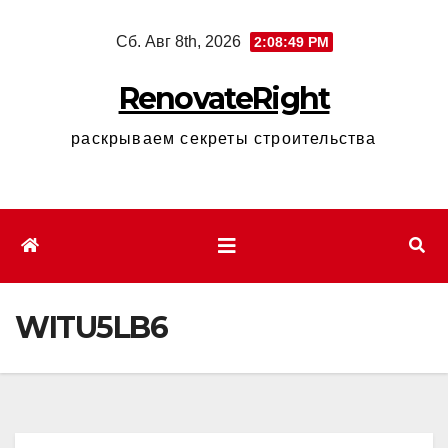
Перейти
Сб. Авг 8th, 2026
2:08:50 PM
к
содержимому
RenovateRight
раскрываем секреты строительства
WITU5LB6