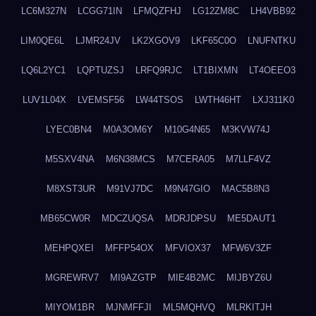
LC6M327N
LCGG71IN
LFMQZFHJ
LG12ZM8C
LH4VBB92
LIM0QE6L
LJMR24JV
LK2XGOV9
LKF65C0O
LNUFNTKU
LQ6L2YC1
LQPTUZSJ
LRFQ9RJC
LT1BIXMN
LT4OEEO3
LUV1L04X
LVEMSF56
LW44TSOS
LWTH46HT
LXJ311K0
LYEC0BN4
M0A3OM6Y
M10G4N65
M3KVW74J
M5SXV4NA
M6N38MCS
M7CERA05
M7LLF4VZ
M8XST3UR
M91VJ7DC
M9N47GIO
MAC5B8N3
MB65CW0R
MDCZUQSA
MDRJDPSU
ME5DAUT1
MEHPQXEI
MFFP54OX
MFVIOX37
MFW6V3ZF
MGREWRV7
MI9AZGTP
MIE4B2MC
MIJBYZ6U
MIYOM1BR
MJNMFFJI
ML5MQHVQ
MLRKITJH