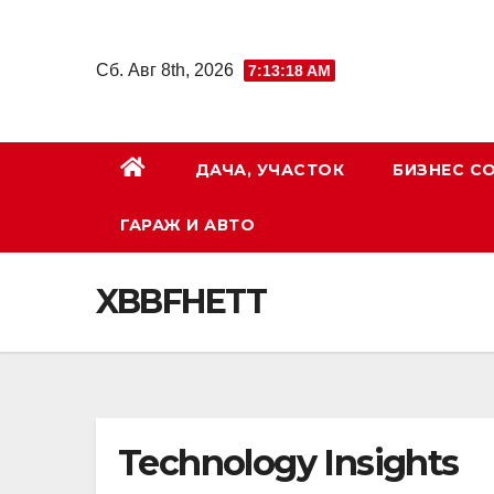
Перейти
к
Сб. Авг 8th, 2026
7:13:19 AM
содержимому
ДАЧА, УЧАСТОК
БИЗНЕС С
ГАРАЖ И АВТО
XBBFHETT
Technology Insights