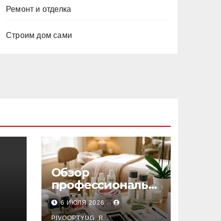
Ремонт и отделка
Строим дом сами
Обзор
профессиональн
ых материалов и
6 ИЮЛЯ 2026
инструментов
PIVOOPTYUG_R