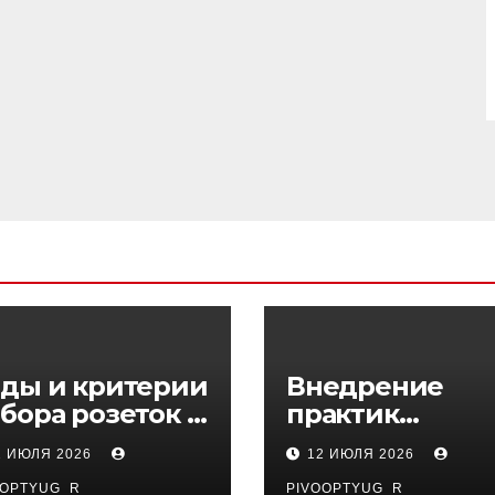
ды и критерии
Внедрение
бора розеток и
практик
ключателей
управляемого
1 ИЮЛЯ 2026
12 ИЮЛЯ 2026
DevOps в
OOPTYUG_R
PIVOOPTYUG_R