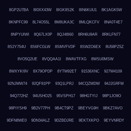
8GP2U7BA
8I0XX43W
8IGK9S2K
8IN6KUU1
8K1AGK5W
8KNPFC99
8L74O55L
8M8UKA3C
8MLQKCFV
8NA0T4E7
8NPYUIWI
8Q67LX0P
8QJ48I60
8RH6U9AR
8RKLFN77
8S2Y754U
8S6FCGLW
8SMVFVDF
8SWZO6EX
8U58PZ5Z
8VO5Q2UE
8VQQAA1I
8WAVTFXG
8WSU0MSW
8WXYKI9V
8X79OPDP
8YTM92ET
91536XNC
927W4109
92NJMW74
92QF91PP
93Q1LPRJ
94CQZMDW
94J2GRFM
94Q772HZ
94USHO25
95VSPH17
98HGTYIJ
98P1JO9O
98PIYSH9
9B2V77PH
9B4CT9PZ
9BEYVG9H
9BKZ7AVO
9DFN8WE0
9DN34ALZ
9DZBDJRE
9EKTXKPO
9EYVNRDY