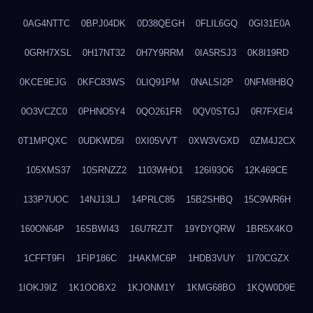
0AG4NTTC
0BPJ04DK
0D38QEGH
0FLIL6GQ
0GI31E0A
0GRH7XSL
0H17NT32
0H7Y9RRM
0IA5RSJ3
0K8I19RD
0KCE9EJG
0KFC83WS
0LIQ91PM
0NALSI2P
0NFM8HBQ
0O3VCZC0
0PHNO5Y4
0QO261FR
0QV0STGJ
0R7FXEI4
0T1MPQXC
0UDKWD5I
0XI05VVT
0XW3VGXD
0ZM4J2CX
105XMS37
10SRNZZ2
1103WHO1
126I93O6
12K469CE
133P7UOC
14NJ13LJ
14PRLC85
15B2SHBQ
15C9WR6H
160ON64P
16SBWI43
16U7RZJT
19YDYQRW
1BR5X4KO
1CFFT9FI
1FIP186C
1HAKMC6P
1HDB3VUY
1I70CGZX
1IOKJ9IZ
1K1OOBX2
1KJONM1Y
1KMG68BO
1KQW0D9E