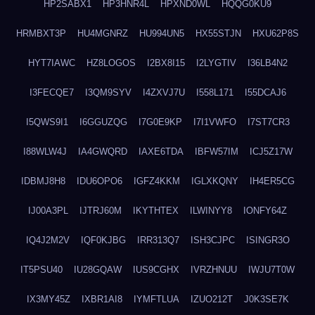
HP2SABX1
HP3HNR4L
HPXND0WL
HQQG0KU9
HRMBXT3P
HU4MGNRZ
HU994UN5
HX55STJN
HXU62P8S
HYT7IAWC
HZ8LOGOS
I2BX8I15
I2LYGTIV
I36LB4N2
I3FECQE7
I3QM9SYV
I4ZXVJ7U
I558L171
I55DCAJ6
I5QWS9I1
I6GGUZQG
I7G0E9KP
I7I1VWFO
I7ST7CR3
I88WLW4J
IA4GWQRD
IAXE6TDA
IBFW57IM
ICJ5Z17W
IDBMJ8H8
IDU6OPO6
IGFZ4KKM
IGLXKQNY
IH4ER5CG
IJ00A3PL
IJTRJ60M
IKYTHTEX
ILWINYY8
IONFY64Z
IQ4J2M2V
IQF0KJBG
IRR313Q7
ISH3CJPC
ISINGR3O
IT5PSU40
IU28GQAW
IUS9CGHX
IVRZHNUU
IWJU7T0W
IX3MY45Z
IXBR1AI8
IYMFTLUA
IZUO212T
J0K3SE7K