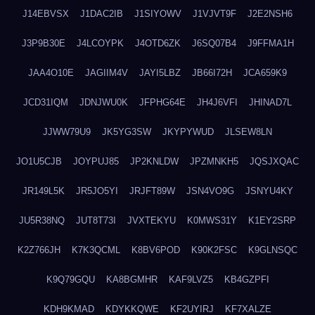
J14EBVSX
J1DAC2IB
J1SIYOWV
J1VJVT9F
J2E2NSH6
J3P9B30E
J4LCOYPK
J4OTD6ZK
J6SQ07B4
J9FFMA1H
JAA4O10E
JAGIIM4V
JAYI5LBZ
JB66I72H
JCA659K9
JCD31IQM
JDNJWU0K
JFPHG64E
JH4J6VFI
JHINAD7L
JJWW79U9
JK5YG3SW
JKYPYWUD
JLSEW8LN
JO1U5CJB
JOYPUJ85
JP2KNLDW
JPZMNKH5
JQSJXQAC
JR149L5K
JR5JO5YI
JRJFT89W
JSN4VO9G
JSNYU4KY
JU5R38NQ
JUT8T73I
JVXTEKYU
K0MWS31Y
K1EY2SRP
K2Z766JH
K7K3QCML
K8BV6POD
K90K2FSC
K9GLNSQC
K9Q79GQU
KA8BGMHR
KAF9LVZ5
KB4GZPFI
KDH9KMAD
KDYKKQWE
KF2UYIRJ
KF7XALZE