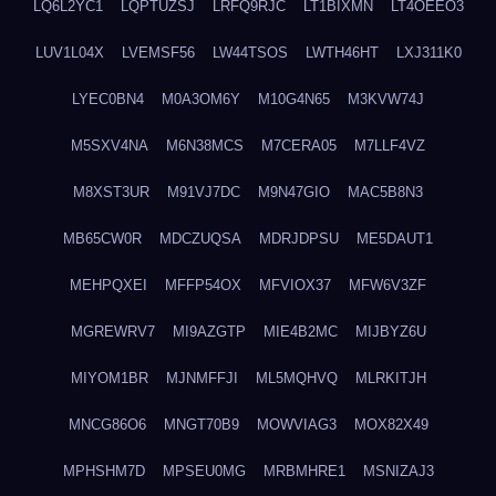
LQ6L2YC1
LQPTUZSJ
LRFQ9RJC
LT1BIXMN
LT4OEEO3
LUV1L04X
LVEMSF56
LW44TSOS
LWTH46HT
LXJ311K0
LYEC0BN4
M0A3OM6Y
M10G4N65
M3KVW74J
M5SXV4NA
M6N38MCS
M7CERA05
M7LLF4VZ
M8XST3UR
M91VJ7DC
M9N47GIO
MAC5B8N3
MB65CW0R
MDCZUQSA
MDRJDPSU
ME5DAUT1
MEHPQXEI
MFFP54OX
MFVIOX37
MFW6V3ZF
MGREWRV7
MI9AZGTP
MIE4B2MC
MIJBYZ6U
MIYOM1BR
MJNMFFJI
ML5MQHVQ
MLRKITJH
MNCG86O6
MNGT70B9
MOWVIAG3
MOX82X49
MPHSHM7D
MPSEU0MG
MRBMHRE1
MSNIZAJ3