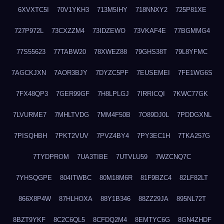
6XVXTC5I
70V1YKH3
713M5IHY
718NNXY2
725P81XE
727P972L
73CXZZM4
73IDZEWO
73VKAF4E
77BGMMG4
77S55623
77TABW20
78XWEZ88
79GHS38T
79L8YFMC
7AGCKJXN
7AOR3BJY
7DYZC5PF
7EUSEMEI
7FE1WG6S
7FX48QP3
7GER99GF
7H8LPLGJ
7IRRICQI
7KWC77GK
7LVURME7
7MHLTVDG
7MM4F50B
7O89DJ0L
7PDDGXNL
7PISQHBH
7PKT2VUV
7PVZ4BY4
7PY3EC1H
7TKA257G
7TYDPROM
7UA3TIBE
7UTVLU59
7WZCNQ7C
7YHSQGPE
804ITWBC
80M18M6R
81F9BZC4
82LF82LT
866X8P4W
87HLHOXA
88Y1B346
88ZZ29JA
895NL72T
8BZT9YKF
8C2C6QL5
8CFDQ2M4
8EMTYC6G
8GN4ZHDF