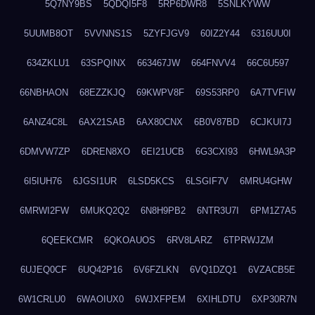
5Q7NY9BS
5QDQI5F8
5RP6DWR8
5SNLKYWW
5UUMB8OT
5VVNNS1S
5ZYFJGV9
60IZ2Y44
6316UU0I
634ZKLU1
63SPQINX
663467JW
664FNVV4
66C6U597
66NBHAON
68EZZKJQ
69KWPV8F
69S53RP0
6A7TVFIW
6ANZ4C8L
6AX21SAB
6AX80CNX
6B0V87BD
6CJKUI7J
6DMVW7ZP
6DREN8XO
6EI21UCB
6G3CXI93
6HWL9A3P
6I5IUH76
6JGSI1UR
6LSD5KCS
6LSGIF7V
6MRU4GHW
6MRWI2FW
6MUKQ2Q2
6N8H9PB2
6NTR3U7I
6PM1Z7A5
6QEEKCMR
6QKOAUOS
6RV8LARZ
6TPRWJZM
6UJEQ0CF
6UQ42P16
6V6FZLKN
6VQ1DZQ1
6VZACB5E
6W1CRLU0
6WAOIUX0
6WJXFPEM
6XIHLDTU
6XP30R7N