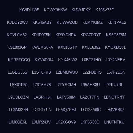
KG9DLLW5
KGWX9HKW
KI5WJFKX
KJ08V73F
KJDDY2W8
KK545ABY
KLIWWZOB
KLMYKIMZ
KLT1PAC2
KOVL0M32
KPJD0F5K
KR9YDNR4
KRG7DRYF
KS5G3Z8M
KSL803GP
KWEMS0FA
KX516STY
KXLC6J92
KYOXDC81
KYRSFGGQ
KYV4DRI4
KYX46IW3
L0BT21HO
L0Y2NEBV
L1GEGJ6S
L1ST8FKB
L2BMMW8Q
L2ZN3BHS
L57P2LQN
L5X01R51
L73T6M78
L7FYSCMH
L95AHS8U
L9FKU7RL
L9QDLOZM
LABRHI3H
LAFV50IM
LAZ6T7PN
LBNGTRNY
LC6M327N
LCGG71IN
LFMQZFHJ
LG12ZM8C
LH4VBB92
LIM0QE6L
LJMR24JV
LK2XGOV9
LKF65C0O
LNUFNTKU