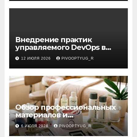
Внедрение практик
управляемого DevOps в
корпоративную ИТ-
12 ИЮЛЯ 2026
PIVOOPTYUG_R
инфраструктуру
Обзор профессиональных
материалов и
инструментов для
6 ИЮЛЯ 2026
PIVOOPTYUG_R
маникюра, депиляции,