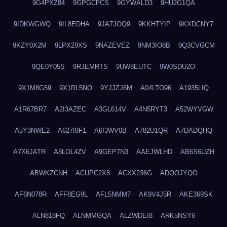
9G4PXZ84
9GPGCFCS
9GYWALD3
9HU2G1QA
9IDKWGWQ
9IL8EDHA
9JA7JOQ9
9KKHTYIP
9KXDCNY7
9KZY0X2M
9LPX29XS
9NAZEVEZ
9NM3IO8B
9Q3CVGCM
9QE0Y05S
9RJEMRTS
9UW8EUTC
9W0SDU2O
9X1M8G59
9X1RL5NO
9YJJZJ6M
A04LTO96
A1935LIQ
A1R67BR7
A2I3AZEC
A3GL614V
A4N5RYT3
A52WYVGW
A5Y3NWE2
A627I8F1
A6I3WV0B
A782U1QR
A7DADQHQ
A7X6JATR
A8LOL4ZV
A9GEP7N3
AAEJWLHD
AB6S6UZH
ABWKZCNH
ACUPC2X8
ACXX236G
ADQOJYQO
AF6N078R
AFF8EG9L
AFL5NMM7
AK9V4J5R
AKE369SK
ALN818FQ
ALNMMGQA
ALZWDEI8
ARK5NSY6