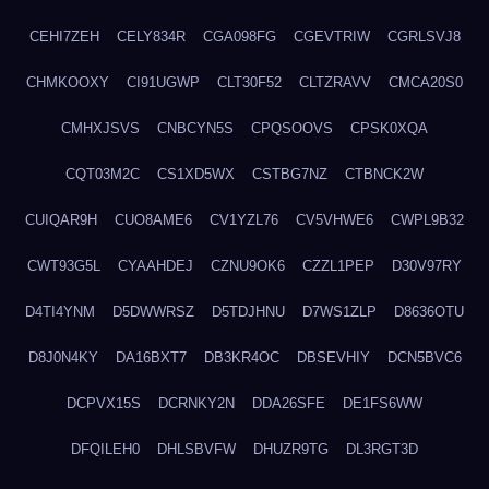
CEHI7ZEH
CELY834R
CGA098FG
CGEVTRIW
CGRLSVJ8
CHMKOOXY
CI91UGWP
CLT30F52
CLTZRAVV
CMCA20S0
CMHXJSVS
CNBCYN5S
CPQSOOVS
CPSK0XQA
CQT03M2C
CS1XD5WX
CSTBG7NZ
CTBNCK2W
CUIQAR9H
CUO8AME6
CV1YZL76
CV5VHWE6
CWPL9B32
CWT93G5L
CYAAHDEJ
CZNU9OK6
CZZL1PEP
D30V97RY
D4TI4YNM
D5DWWRSZ
D5TDJHNU
D7WS1ZLP
D8636OTU
D8J0N4KY
DA16BXT7
DB3KR4OC
DBSEVHIY
DCN5BVC6
DCPVX15S
DCRNKY2N
DDA26SFE
DE1FS6WW
DFQILEH0
DHLSBVFW
DHUZR9TG
DL3RGT3D