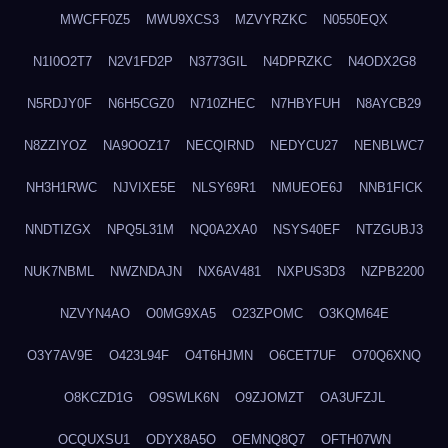
MWCFF0Z5
MWU9XCS3
MZVYRZKC
N0550EQX
N1I0O2T7
N2V1FD2P
N3773GIL
N4DPRZKC
N4ODX2G8
N5RDJY0F
N6H5CGZ0
N710ZHEC
N7HBYFUH
N8AYCB29
N8ZZIYOZ
NA9OOZ17
NECQIRND
NEDYCU27
NENBLWC7
NH3H1RWC
NJVIXE5E
NLSY69R1
NMUEOE6J
NNB1FICK
NNDTIZGX
NPQ5L31M
NQ0A2XA0
NSYS40EF
NTZGUBJ3
NUK7NBML
NWZNDAJN
NX6AV481
NXPUS3D3
NZPB2200
NZVYN4AO
O0MG9XA5
O23ZPOMC
O3KQM64E
O3Y7AV9E
O423L94F
O4T6HJMN
O6CET7UF
O70Q6XNQ
O8KCZD1G
O9SWLK6N
O9ZJOMZT
OA3UFZJL
OCQUXSU1
ODYX8A5O
OEMNQ8Q7
OFTH07WN