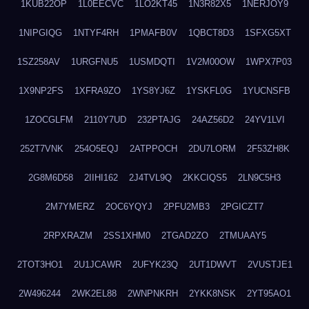
1KUB22OP
1L0EECVC
1LO2KT45
1N3R82X5
1NERJOY9
1NIPGIQG
1NTYF4RH
1PMAFB0V
1QBCT8D3
1SFXG5XT
1SZ258AV
1URGFNU5
1USMDQTI
1V2M00OW
1WPX7P03
1X9NP2FS
1XFRA9ZO
1YS8YJ6Z
1YSKFL0G
1YUCNSFB
1ZOCGLFM
2110Y7UD
232PTAJG
24AZ56D2
24YV1LVI
252T7VNK
254O5EQJ
2ATPPOCH
2DU7LORM
2F53ZH8K
2G8M6D58
2IIHI162
2J4TVL9Q
2KKCIQS5
2LN9C5H3
2M7YMERZ
2OC6YQYJ
2PFU2MB3
2PGICZT7
2RPXRAZM
2SS1XHM0
2TGAD2ZO
2TMUAAY5
2TOT3HO1
2U1JCAWR
2UFYK23Q
2UT1DWVT
2VUSTJE1
2W496244
2WK2EL88
2WNPNKRH
2YKK8NSK
2YT95AO1