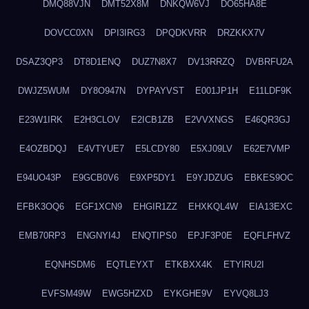
DMQ88VJN
DMT52X8M
DNKQW6VJ
DO65HA8E
DOVCC0XN
DPI3IRG3
DPQDKVRR
DRZKKX7V
DSAZ3QP3
DT8D1ENQ
DUZ7N8X7
DV13RRZQ
DVBRFU2A
DWJZ5WUM
DY8O947N
DYPAYVST
E001JP1H
E11LDF9K
E23W1IRK
E2H3CLOV
E2ICB1ZB
E2VVXNGS
E46QR3GJ
E4OZBDQJ
E4VTYUE7
E5LCDY80
E5XJ09LV
E62E7VMP
E94UO43P
E9GCB0V6
E9XP5DY1
E9YJDZUG
EBKES9OC
EFBK3OQ6
EGF1XCN9
EHGIR1ZZ
EHXKQL4W
EIA13EXC
EMB70RP3
ENGNYI4J
ENQTIPS0
EPJF3P0E
EQFLFHVZ
EQNHSDM6
EQTLEYXT
ETKBXX4K
ETYIRU2I
EVFSM49W
EWG5HZXD
EYKGHE9V
EYVQ8LJ3