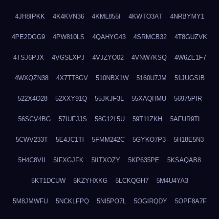
4JH8IPKK
4K4KVN36
4KML855I
4KWTO3AT
4NRBYMY1
4PE2DGG9
4PW810LS
4QAHYG43
4SRMCB32
4T8GUZVK
4TSJ6PJX
4VGSLXPJ
4VJZYO02
4VNW7KSQ
4W6ZE1F7
4WXQZN38
4X7TT8GV
510NBX1W
5160U7JM
51JUGSIB
522X4O28
52XXY91Q
55JKJF3L
55XAQHMU
56975PIR
56SCV4BG
57IUFJJS
58G12L5U
59T11ZKH
5AFUR9TL
5CWV233T
5E4JC1TI
5FMM242C
5GYKO7P3
5H18E5N3
5H4C8VII
5IFXGJFK
5IITXOZY
5KP635PE
5KSAQAB8
5KT1DCUW
5KZYHXKG
5LCKQGH7
5M4U4YA3
5M8JMWFU
5NCKLFPQ
5NI5PO7L
5OGIRQDY
5OPF8A7F