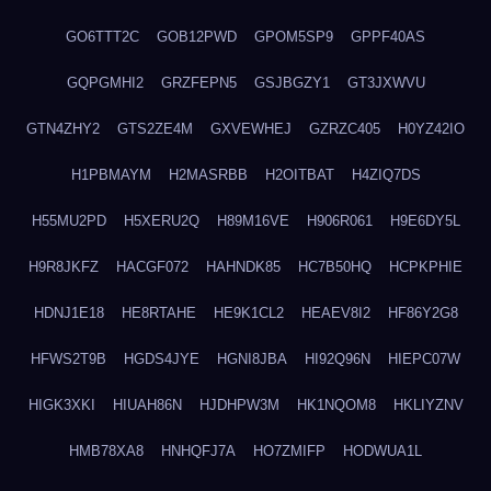
GO6TTT2C
GOB12PWD
GPOM5SP9
GPPF40AS
GQPGMHI2
GRZFEPN5
GSJBGZY1
GT3JXWVU
GTN4ZHY2
GTS2ZE4M
GXVEWHEJ
GZRZC405
H0YZ42IO
H1PBMAYM
H2MASRBB
H2OITBAT
H4ZIQ7DS
H55MU2PD
H5XERU2Q
H89M16VE
H906R061
H9E6DY5L
H9R8JKFZ
HACGF072
HAHNDK85
HC7B50HQ
HCPKPHIE
HDNJ1E18
HE8RTAHE
HE9K1CL2
HEAEV8I2
HF86Y2G8
HFWS2T9B
HGDS4JYE
HGNI8JBA
HI92Q96N
HIEPC07W
HIGK3XKI
HIUAH86N
HJDHPW3M
HK1NQOM8
HKLIYZNV
HMB78XA8
HNHQFJ7A
HO7ZMIFP
HODWUA1L