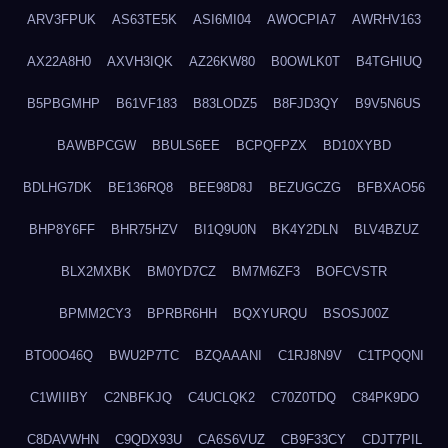
ARV3FPUK
AS63TE5K
ASI6MI04
AWOCPIA7
AWRHV163
AX22A8H0
AXVH3IQK
AZ26KW80
B0OWLK0T
B4TGHIUQ
B5PBGMHP
B61VF183
B83LODZ5
B8FJD3QY
B9V5N6US
BAWBPCGW
BBULS6EE
BCPQFPZX
BD10XYBD
BDLHG7DK
BE136RQ8
BEE98D8J
BEZUGCZG
BFBXAO56
BHP8Y6FF
BHR75HZV
BI1Q9U0N
BK4Y2DLN
BLV4BZUZ
BLX2MXBK
BM0YD7CZ
BM7M6ZF3
BOFCVSTR
BPMM2CY3
BPRBR6HH
BQXYURQU
BSOSJ00Z
BTO0O46Q
BWU2P7TC
BZQAAANI
C1RJ8N9V
C1TPQQNI
C1WIIIBY
C2NBFKJQ
C4UCLQK2
C70Z0TDQ
C84PK9DO
C8DAVWHN
C9QDX93U
CA6S6VUZ
CB9F33CY
CDJT7PIL