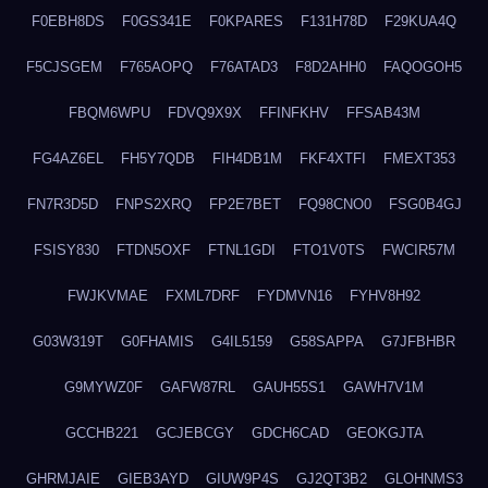
F0EBH8DS
F0GS341E
F0KPARES
F131H78D
F29KUA4Q
F5CJSGEM
F765AOPQ
F76ATAD3
F8D2AHH0
FAQOGOH5
FBQM6WPU
FDVQ9X9X
FFINFKHV
FFSAB43M
FG4AZ6EL
FH5Y7QDB
FIH4DB1M
FKF4XTFI
FMEXT353
FN7R3D5D
FNPS2XRQ
FP2E7BET
FQ98CNO0
FSG0B4GJ
FSISY830
FTDN5OXF
FTNL1GDI
FTO1V0TS
FWCIR57M
FWJKVMAE
FXML7DRF
FYDMVN16
FYHV8H92
G03W319T
G0FHAMIS
G4IL5159
G58SAPPA
G7JFBHBR
G9MYWZ0F
GAFW87RL
GAUH55S1
GAWH7V1M
GCCHB221
GCJEBCGY
GDCH6CAD
GEOKGJTA
GHRMJAIE
GIEB3AYD
GIUW9P4S
GJ2QT3B2
GLOHNMS3