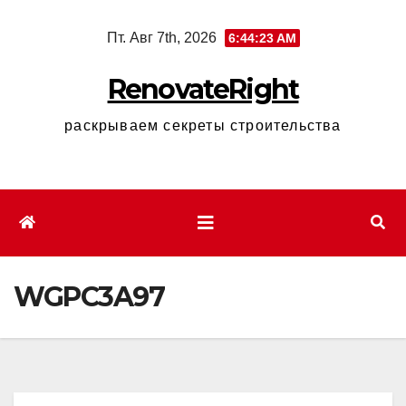
Перейти
Пт. Авг 7th, 2026
6:44:24 AM
к
содержимому
RenovateRight
раскрываем секреты строительства
WGPC3A97