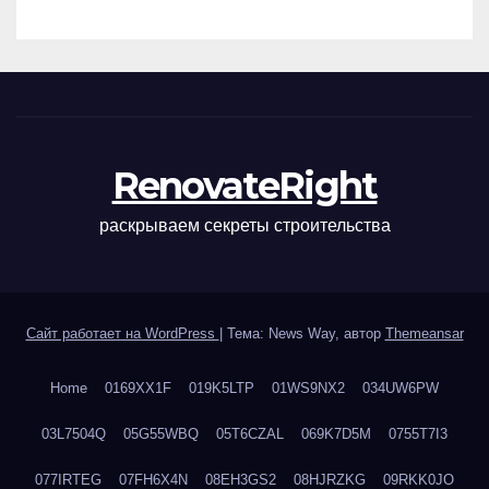
наращивания ресниц и
ухода
RenovateRight
раскрываем секреты строительства
Сайт работает на WordPress
|
Тема: News Way, автор
Themeansar
Home
0169XX1F
019K5LTP
01WS9NX2
034UW6PW
03L7504Q
05G55WBQ
05T6CZAL
069K7D5M
0755T7I3
077IRTEG
07FH6X4N
08EH3GS2
08HJRZKG
09RKK0JO