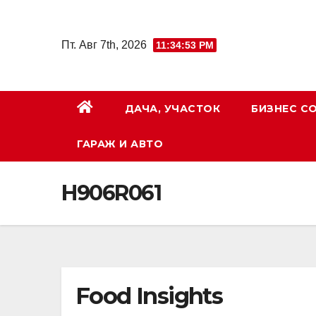
Перейти
к
Пт. Авг 7th, 2026
11:34:54 PM
содержимому
ДАЧА, УЧАСТОК
БИЗНЕС С
ГАРАЖ И АВТО
H906R061
Food Insights