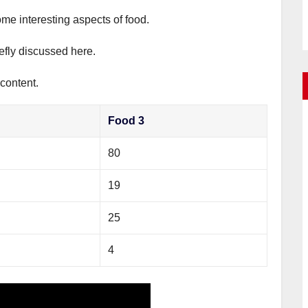
ome interesting aspects of food.
iefly discussed here.
 content.
Food 3
80
19
25
4