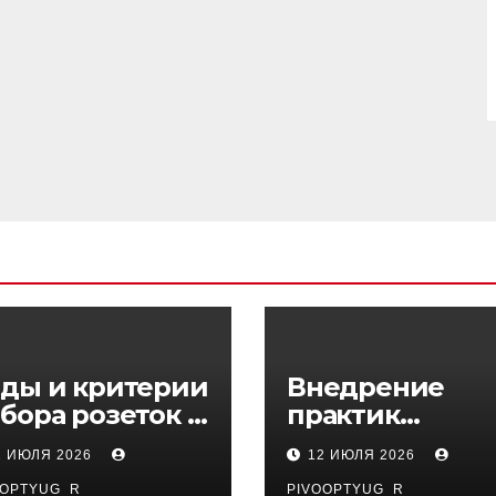
ды и критерии
Внедрение
бора розеток и
практик
ключателей
управляемого
1 ИЮЛЯ 2026
12 ИЮЛЯ 2026
DevOps в
OOPTYUG_R
PIVOOPTYUG_R