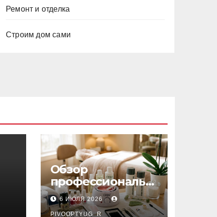
Ремонт и отделка
Строим дом сами
Обзор
профессиональн
ых материалов и
6 ИЮЛЯ 2026
инструментов
PIVOOPTYUG_R