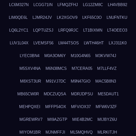
LC6M327N
LCGG71IN
LFMQZFHJ
LG12ZM8C
LH4VBB92
LIM0QE6L
LJMR24JV
LK2XGOV9
LKF65C0O
LNUFNTKU
LQ6L2YC1
LQPTUZSJ
LRFQ9RJC
LT1BIXMN
LT4OEEO3
LUV1L04X
LVEMSF56
LW44TSOS
LWTH46HT
LXJ311K0
LYEC0BN4
M0A3OM6Y
M10G4N65
M3KVW74J
M5SXV4NA
M6N38MCS
M7CERA05
M7LLF4VZ
M8XST3UR
M91VJ7DC
M9N47GIO
MAC5B8N3
MB65CW0R
MDCZUQSA
MDRJDPSU
ME5DAUT1
MEHPQXEI
MFFP54OX
MFVIOX37
MFW6V3ZF
MGREWRV7
MI9AZGTP
MIE4B2MC
MIJBYZ6U
MIYOM1BR
MJNMFFJI
ML5MQHVQ
MLRKITJH