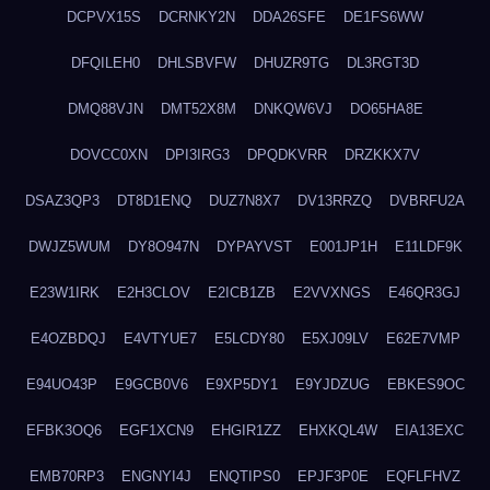
DCPVX15S
DCRNKY2N
DDA26SFE
DE1FS6WW
DFQILEH0
DHLSBVFW
DHUZR9TG
DL3RGT3D
DMQ88VJN
DMT52X8M
DNKQW6VJ
DO65HA8E
DOVCC0XN
DPI3IRG3
DPQDKVRR
DRZKKX7V
DSAZ3QP3
DT8D1ENQ
DUZ7N8X7
DV13RRZQ
DVBRFU2A
DWJZ5WUM
DY8O947N
DYPAYVST
E001JP1H
E11LDF9K
E23W1IRK
E2H3CLOV
E2ICB1ZB
E2VVXNGS
E46QR3GJ
E4OZBDQJ
E4VTYUE7
E5LCDY80
E5XJ09LV
E62E7VMP
E94UO43P
E9GCB0V6
E9XP5DY1
E9YJDZUG
EBKES9OC
EFBK3OQ6
EGF1XCN9
EHGIR1ZZ
EHXKQL4W
EIA13EXC
EMB70RP3
ENGNYI4J
ENQTIPS0
EPJF3P0E
EQFLFHVZ