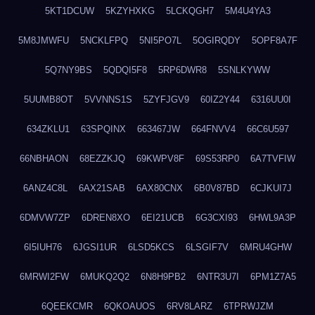
5KT1DCUW
5KZYHXKG
5LCKQGH7
5M4U4YA3
5M8JMWFU
5NCKLFPQ
5NI5PO7L
5OGIRQDY
5OPF8A7F
5Q7NY9BS
5QDQI5F8
5RP6DWR8
5SNLKYWW
5UUMB8OT
5VVNNS1S
5ZYFJGV9
60IZ2Y44
6316UU0I
634ZKLU1
63SPQINX
663467JW
664FNVV4
66C6U597
66NBHAON
68EZZKJQ
69KWPV8F
69S53RP0
6A7TVFIW
6ANZ4C8L
6AX21SAB
6AX80CNX
6B0V87BD
6CJKUI7J
6DMVW7ZP
6DREN8XO
6EI21UCB
6G3CXI93
6HWL9A3P
6I5IUH76
6JGSI1UR
6LSD5KCS
6LSGIF7V
6MRU4GHW
6MRWI2FW
6MUKQ2Q2
6N8H9PB2
6NTR3U7I
6PM1Z7A5
6QEEKCMR
6QKOAUOS
6RV8LARZ
6TPRWJZM