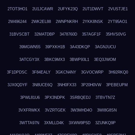
2TOT3HO1
2U1JCAWR
2UFYK23Q
2UT1DWVT
2VUSTJE1
2W496244
2WK2EL88
2WNPNKRH
2YKK8NSK
2YT95AO1
31BVSCBT
32MATDBP
3478760D
357AGF1F
35HVS0VG
39MGWN55
39PXKH1B
3A43DKQP
3AGNJUCU
3ATCGY3X
3BKC9MX3
3BWP93L1
3EQ3JWOM
3F1DPDSC
3F84EALY
3GKCN4NY
3GVOCWRP
3H92RKQ0
3JX0QDYF
3N8UCE6Q
3NH0FX33
3P20H0VW
3PEBEUPM
3PWL81U6
3PX3NDPK
3SRBQEDJ
3TBVTN7Z
3VXFRWKX
3VZRTGEK
3W3MHD4O
3WI8G8SN
3WTTA97N
3XMLLD4K
3XWW9P5D
3ZUNKQ9P