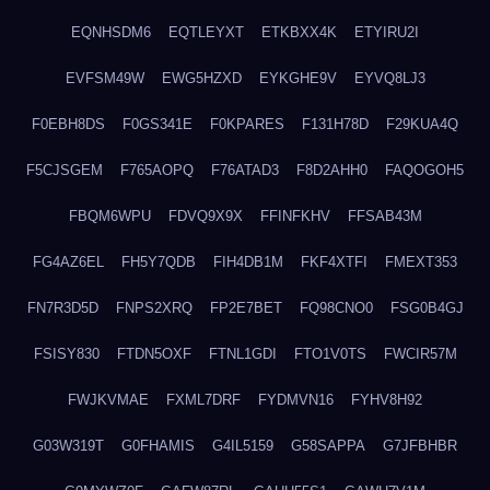
EQNHSDM6
EQTLEYXT
ETKBXX4K
ETYIRU2I
EVFSM49W
EWG5HZXD
EYKGHE9V
EYVQ8LJ3
F0EBH8DS
F0GS341E
F0KPARES
F131H78D
F29KUA4Q
F5CJSGEM
F765AOPQ
F76ATAD3
F8D2AHH0
FAQOGOH5
FBQM6WPU
FDVQ9X9X
FFINFKHV
FFSAB43M
FG4AZ6EL
FH5Y7QDB
FIH4DB1M
FKF4XTFI
FMEXT353
FN7R3D5D
FNPS2XRQ
FP2E7BET
FQ98CNO0
FSG0B4GJ
FSISY830
FTDN5OXF
FTNL1GDI
FTO1V0TS
FWCIR57M
FWJKVMAE
FXML7DRF
FYDMVN16
FYHV8H92
G03W319T
G0FHAMIS
G4IL5159
G58SAPPA
G7JFBHBR