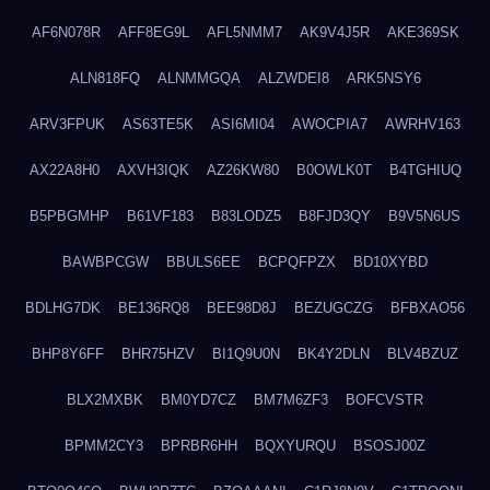
AF6N078R
AFF8EG9L
AFL5NMM7
AK9V4J5R
AKE369SK
ALN818FQ
ALNMMGQA
ALZWDEI8
ARK5NSY6
ARV3FPUK
AS63TE5K
ASI6MI04
AWOCPIA7
AWRHV163
AX22A8H0
AXVH3IQK
AZ26KW80
B0OWLK0T
B4TGHIUQ
B5PBGMHP
B61VF183
B83LODZ5
B8FJD3QY
B9V5N6US
BAWBPCGW
BBULS6EE
BCPQFPZX
BD10XYBD
BDLHG7DK
BE136RQ8
BEE98D8J
BEZUGCZG
BFBXAO56
BHP8Y6FF
BHR75HZV
BI1Q9U0N
BK4Y2DLN
BLV4BZUZ
BLX2MXBK
BM0YD7CZ
BM7M6ZF3
BOFCVSTR
BPMM2CY3
BPRBR6HH
BQXYURQU
BSOSJ00Z