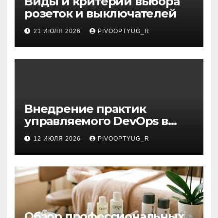
Виды и критерии выбора
розеток и выключателей
21 ИЮЛЯ 2026
PIVOOPTYUG_R
Внедрение практик
управляемого DevOps в
корпоративную ИТ-
12 ИЮЛЯ 2026
PIVOOPTYUG_R
инфраструктуру
Обзор профессиональных