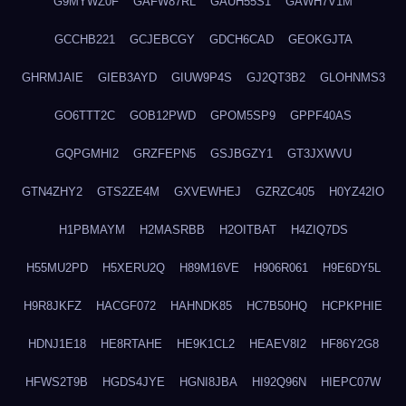
G9MYWZ0F
GAFW87RL
GAUH55S1
GAWH7V1M
GCCHB221
GCJEBCGY
GDCH6CAD
GEOKGJTA
GHRMJAIE
GIEB3AYD
GIUW9P4S
GJ2QT3B2
GLOHNMS3
GO6TTT2C
GOB12PWD
GPOM5SP9
GPPF40AS
GQPGMHI2
GRZFEPN5
GSJBGZY1
GT3JXWVU
GTN4ZHY2
GTS2ZE4M
GXVEWHEJ
GZRZC405
H0YZ42IO
H1PBMAYM
H2MASRBB
H2OITBAT
H4ZIQ7DS
H55MU2PD
H5XERU2Q
H89M16VE
H906R061
H9E6DY5L
H9R8JKFZ
HACGF072
HAHNDK85
HC7B50HQ
HCPKPHIE
HDNJ1E18
HE8RTAHE
HE9K1CL2
HEAEV8I2
HF86Y2G8
HFWS2T9B
HGDS4JYE
HGNI8JBA
HI92Q96N
HIEPC07W