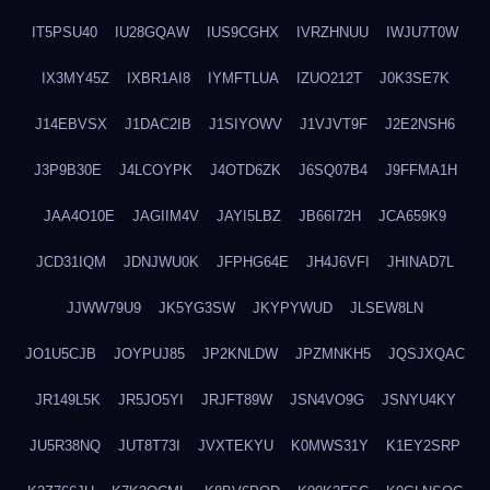
IT5PSU40
IU28GQAW
IUS9CGHX
IVRZHNUU
IWJU7T0W
IX3MY45Z
IXBR1AI8
IYMFTLUA
IZUO212T
J0K3SE7K
J14EBVSX
J1DAC2IB
J1SIYOWV
J1VJVT9F
J2E2NSH6
J3P9B30E
J4LCOYPK
J4OTD6ZK
J6SQ07B4
J9FFMA1H
JAA4O10E
JAGIIM4V
JAYI5LBZ
JB66I72H
JCA659K9
JCD31IQM
JDNJWU0K
JFPHG64E
JH4J6VFI
JHINAD7L
JJWW79U9
JK5YG3SW
JKYPYWUD
JLSEW8LN
JO1U5CJB
JOYPUJ85
JP2KNLDW
JPZMNKH5
JQSJXQAC
JR149L5K
JR5JO5YI
JRJFT89W
JSN4VO9G
JSNYU4KY
JU5R38NQ
JUT8T73I
JVXTEKYU
K0MWS31Y
K1EY2SRP