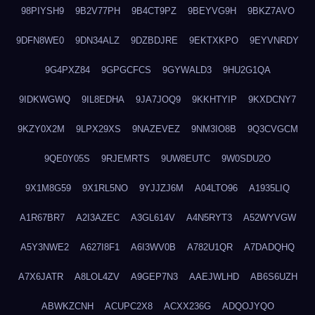
98PIYSH9
9B2V77PH
9B4CT9PZ
9BEYVG9H
9BKZ7AVO
9DFN8WE0
9DN34ALZ
9DZBDJRE
9EKTXKPO
9EYVNRDY
9G4PXZ84
9GPGCFCS
9GYWALD3
9HU2G1QA
9IDKWGWQ
9IL8EDHA
9JA7JOQ9
9KKHTYIP
9KXDCNY7
9KZY0X2M
9LPX29XS
9NAZEVEZ
9NM3IO8B
9Q3CVGCM
9QE0Y05S
9RJEMRTS
9UW8EUTC
9W0SDU2O
9X1M8G59
9X1RL5NO
9YJJZJ6M
A04LTO96
A1935LIQ
A1R67BR7
A2I3AZEC
A3GL614V
A4N5RYT3
A52WYVGW
A5Y3NWE2
A627I8F1
A6I3WV0B
A782U1QR
A7DADQHQ
A7X6JATR
A8LOL4ZV
A9GEP7N3
AAEJWLHD
AB6S6UZH
ABWKZCNH
ACUPC2X8
ACXX236G
ADQOJYQO