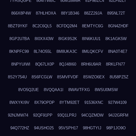
7YHSQGPE
804ITWBC
80M18M6R
81F9BZC4
82LF82LT
866X8P4W
87HLHOXA
88Y1B346
88ZZ29JA
895NL72T
8BZT9YKF
8C2C6QL5
8CFDQ2M4
8EMTYC6G
8GN4ZHDF
8GP2U7BA
8I0XX43W
8IGK9S2K
8IN6KUU1
8K1AGK5W
8KNPFC99
8L74O55L
8M8UKA3C
8MLQKCFV
8NA0T4E7
8NPYUIWI
8Q67LX0P
8QJ48I60
8RH6U9AR
8RKLFN77
8S2Y754U
8S6FCGLW
8SMVFVDF
8SWZO6EX
8U58PZ5Z
8VO5Q2UE
8VQQAA1I
8WAVTFXG
8WSU0MSW
8WXYKI9V
8X79OPDP
8YTM92ET
91536XNC
927W4109
92NJMW74
92QF91PP
93Q1LPRJ
94CQZMDW
94J2GRFM
94Q772HZ
94USHO25
95VSPH17
98HGTYIJ
98P1JO9O