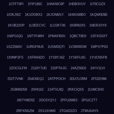
1CFFT9FI
1FIP186C
1HAKMC6P
1HDB3VUY
1I70CGZX
1IOKJ9IZ
1K1OOBX2
1KJONM1Y
1KMG68BO
1KQW0D9E
1KUB22OP
1L0EECVC
1LO2KT45
1N3R82X5
1NERJOY9
1NIPGIQG
1NTYF4RH
1PMAFB0V
1QBCT8D3
1SFXG5XT
1SZ258AV
1URGFNU5
1USMDQTI
1V2M00OW
1WPX7P03
1X9NP2FS
1XFRA9ZO
1YS8YJ6Z
1YSKFL0G
1YUCNSFB
1ZOCGLFM
2110Y7UD
232PTAJG
24AZ56D2
24YV1LVI
252T7VNK
254O5EQJ
2ATPPOCH
2DU7LORM
2F53ZH8K
2G8M6D58
2IIHI162
2J4TVL9Q
2KKCIQS5
2LN9C5H3
2M7YMERZ
2OC6YQYJ
2PFU2MB3
2PGICZT7
2RPXRAZM
2SS1XHM0
2TGAD2ZO
2TMUAAY5