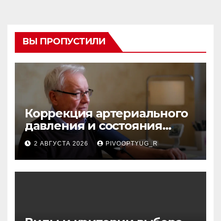
ВЫ ПРОПУСТИЛИ
Коррекция артериального
давления и состояния
сосудов в профилактике
2 АВГУСТА 2026
PIVOOPTYUG_R
инсульта