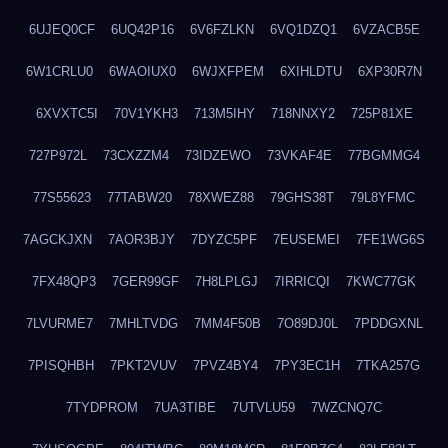
6UJEQ0CF
6UQ42P16
6V6FZLKN
6VQ1DZQ1
6VZACB5E
6W1CRLU0
6WAOIUX0
6WJXFPEM
6XIHLDTU
6XP30R7N
6XVXTC5I
70V1YKH3
713M5IHY
718NNXY2
725P81XE
727P972L
73CXZZM4
73IDZEWO
73VKAF4E
77BGMMG4
77S55623
77TABW20
78XWEZ88
79GHS38T
79L8YFMC
7AGCKJXN
7AOR3BJY
7DYZC5PF
7EUSEMEI
7FE1WG6S
7FX48QP3
7GER99GF
7H8LPLGJ
7IRRICQI
7KWC77GK
7LVURME7
7MHLTVDG
7MM4F50B
7O89DJ0L
7PDDGXNL
7PISQHBH
7PKT2VUV
7PVZ4BY4
7PY3EC1H
7TKA257G
7TYDPROM
7UA3TIBE
7UTVLU59
7WZCNQ7C