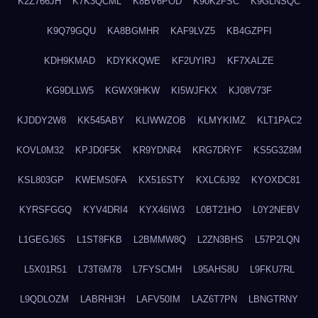
K2Z766JH
K7K3QCML
K8BV6POD
K90K2FSC
K9GLNSQC
K9Q79GQU
KA8BGMHR
KAF9LVZ5
KB4GZPFI
KDH9KMAD
KDYKKQWE
KF2UYIRJ
KF7XALZE
KG9DLLW5
KGWX9HKW
KI5WJFKX
KJ08V73F
KJDDY2W8
KK545ABY
KLIWWZOB
KLMYKIMZ
KLT1PAC2
KOVL0M32
KPJD0F5K
KR9YDNR4
KRG7DRYF
KS5G3Z8M
KSL803GP
KWEMS0FA
KX516STY
KXLC6J92
KYOXDC81
KYRSFGGQ
KYV4DRI4
KYX46IW3
L0BT21HO
L0Y2NEBV
L1GEGJ6S
L1ST8FKB
L2BMMW8Q
L2ZN3BHS
L57P2LQN
L5X01R51
L73T6M78
L7FYSCMH
L95AHS8U
L9FKU7RL
L9QDLOZM
LABRHI3H
LAFV50IM
LAZ6T7PN
LBNGTRNY