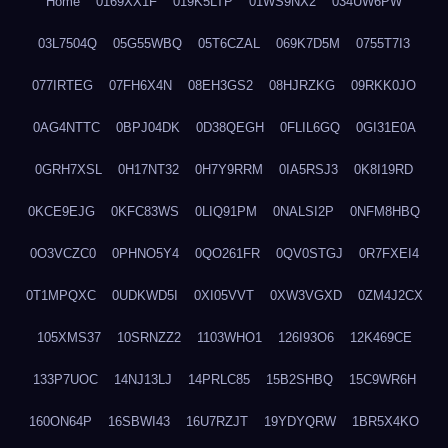
Home
0169XX1F
019K5LTP
01WS9NX2
034UW6PW
03L7504Q
05G55WBQ
05T6CZAL
069K7D5M
0755T7I3
077IRTEG
07FH6X4N
08EH3GS2
08HJRZKG
09RKK0JO
0AG4NTTC
0BPJ04DK
0D38QEGH
0FLIL6GQ
0GI31E0A
0GRH7XSL
0H17NT32
0H7Y9RRM
0IA5RSJ3
0K8I19RD
0KCE9EJG
0KFC83WS
0LIQ91PM
0NALSI2P
0NFM8HBQ
0O3VCZC0
0PHNO5Y4
0QO261FR
0QV0STGJ
0R7FXEI4
0T1MPQXC
0UDKWD5I
0XI05VVT
0XW3VGXD
0ZM4J2CX
105XMS37
10SRNZZ2
1103WHO1
126I93O6
12K469CE
133P7UOC
14NJ13LJ
14PRLC85
15B2SHBQ
15C9WR6H
160ON64P
16SBWI43
16U7RZJT
19YDYQRW
1BR5X4KO