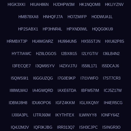
HIGK3XKI
HIUAH86N
HJDHPW3M
HK1NQOM8
HKLIYZNV
HMB78XA8
HNHQFJ7A
HO7ZMIFP
HODWUA1L
HP2SABX1
HP3HNR4L
HPXND0WL
HQQG0KU9
HRMBXT3P
HU4MGNRZ
HU994UN5
HX55STJN
HXU62P8S
HYT7IAWC
HZ8LOGOS
I2BX8I15
I2LYGTIV
I36LB4N2
I3FECQE7
I3QM9SYV
I4ZXVJ7U
I558L171
I55DCAJ6
I5QWS9I1
I6GGUZQG
I7G0E9KP
I7I1VWFO
I7ST7CR3
I88WLW4J
IA4GWQRD
IAXE6TDA
IBFW57IM
ICJ5Z17W
IDBMJ8H8
IDU6OPO6
IGFZ4KKM
IGLXKQNY
IH4ER5CG
IJ00A3PL
IJTRJ60M
IKYTHTEX
ILWINYY8
IONFY64Z
IQ4J2M2V
IQF0KJBG
IRR313Q7
ISH3CJPC
ISINGR3O