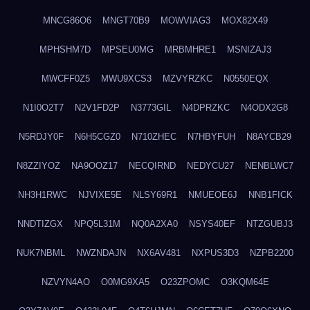
MNCG86O6
MNGT70B9
MOWVIAG3
MOX82X49
MPHSHM7D
MPSEU0MG
MRBMHRE1
MSNIZAJ3
MWCFF0Z5
MWU9XCS3
MZVYRZKC
N0550EQX
N1I0O2T7
N2V1FD2P
N3773GIL
N4DPRZKC
N4ODX2G8
N5RDJY0F
N6H5CGZ0
N710ZHEC
N7HBYFUH
N8AYCB29
N8ZZIYOZ
NA9OOZ17
NECQIRND
NEDYCU27
NENBLWC7
NH3H1RWC
NJVIXE5E
NLSY69R1
NMUEOE6J
NNB1FICK
NNDTIZGX
NPQ5L31M
NQ0A2XA0
NSYS40EF
NTZGUBJ3
NUK7NBML
NWZNDAJN
NX6AV481
NXPUS3D3
NZPB2200
NZVYN4AO
O0MG9XA5
O23ZPOMC
O3KQM64E