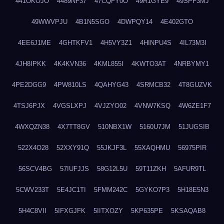
441OKOJO
4489NF37
47CQFY0O
49R1GYE9
49SPF3MJ
49WWVPJU
4B1N5SGO
4DWPQY14
4E402GTO
4EE6J1ME
4GHTKFV1
4H5VY3Z1
4HINPU4S
4IL73M3I
4JH8IPKK
4K4KVN36
4KML855I
4KWTO3AT
4NRBYMY1
4PE2DGG9
4PW810LS
4QAHYG43
4SRMCB32
4T8GUZVK
4TSJ6PJX
4VGSLXPJ
4VJZYO02
4VNW7KSQ
4W6ZE1F7
4WXQZN38
4X7TT8GV
510NBX1W
5160U7JM
51JUGSIB
522X4O28
52XXY91Q
55JKJF3L
55XAQHMU
56975PIR
56SCV4BG
57IUFJJS
58G12L5U
59T11ZKH
5AFUR9TL
5CWV233T
5E4JC1TI
5FMM242C
5GYKO7P3
5H18E5N3
5H4C8VII
5IFXGJFK
5IITXOZY
5KP635PE
5KSAQAB8