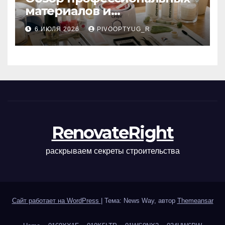
материалов и
инструментов для
6 ИЮЛЯ 2026
PIVOOPTYUG_R
маникюра, депиляции,
наращивания ресниц и
ухода
RenovateRight
раскрываем секреты строительства
Сайт работает на WordPress
|
Тема: News Way, автор
Themeansar