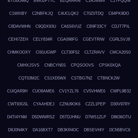
BTO0O46Q
BWU2P7TC
BZQAAANI
C1RJ8N9V
C1TPQQNI
C1WIIIBY
C2NBFKJQ
C4UCLQK2
C70Z0TDQ
C84PK9DO
C8DAVWHN
C9QDX93U
CA6S6VUZ
CB9F33CY
CDJT7PIL
CEHI7ZEH
CELY834R
CGA098FG
CGEVTRIW
CGRLSVJ8
CHMKOOXY
CI91UGWP
CLT30F52
CLTZRAVV
CMCA20S0
CMHXJSVS
CNBCYN5S
CPQSOOVS
CPSK0XQA
CQT03M2C
CS1XD5WX
CSTBG7NZ
CTBNCK2W
CUIQAR9H
CUO8AME6
CV1YZL76
CV5VHWE6
CWPL9B32
CWT93G5L
CYAAHDEJ
CZNU9OK6
CZZL1PEP
D30V97RY
D4TI4YNM
D5DWWRSZ
D5TDJHNU
D7WS1ZLP
D8636OTU
D8J0N4KY
DA16BXT7
DB3KR4OC
DBSEVHIY
DCN5BVC6