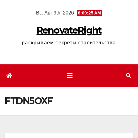
Перейти
Вс. Авг 9th, 2026
8:09:26 AM
к
содержимому
RenovateRight
раскрываем секреты строительства
FTDN5OXF